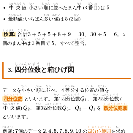
ちゅうおう
ち
ちい
じゅん
なら
なか
ばん
め
5
+ 9}{5} =
5
中央
値
:
小
さい
順
に
並
べたまん
中
(3
番
目
) は
\dfrac{30}
さいひんち
おお
あたい
5
かい
5
{5} = 6
最頻値
: いちばん
多
い
値
は
(2
回
)
けんざん
ごうけい
3+5+5+8+9
30
3
+
5
+
5
+
8
+
9
=
30
30
÷
5
=
6
検算
:
合計
、
。 5
= 30
\div
こ
なか
ばん
め
せいごう
5
5
個
のまん
中
は 3
番
目
で
。 すべて
整合
。
5 =
6
しぶんいすう
はこ
ず
3.
四分位数
と
箱
ひげ
図
ちい
じゅん
なら
とうぶん
いち
あたい
データを
小
さい
順
に
並
べ、 4
等分
する
位置
の
値
を
しぶんいすう
だい
しぶんいすう
だい
しぶんいすう
Q_1
四分位数
といいます。
第
1
四分位数
Q
、
第
2
四分位数
(=
1
ちゅうおう
ち
だい
しぶんいすう
しぶんいはんい
Q_2
Q_3
Q_3
−
中央
値
)
Q
、
第
3
四分位数
Q
。
Q
Q
を
四分位範囲
2
3
3
1
-
といいます。
Q_1
れいだい
7
2,
しぶんいはんい
もと
7
2
,
4
,
5
,
7
,
8
,
9
,
10
例題
:
個のデータ
の
四分位範囲
を
求
め