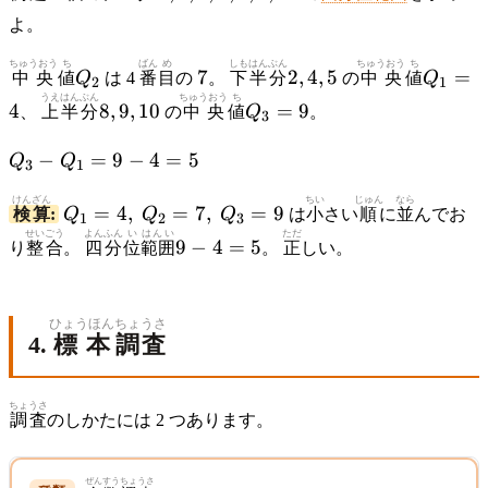
4,
よ。
5,
7,
ちゅうおう
ち
Q_2
ばん
め
7
しも
はんぶん
2,4,5
ちゅうおう
ち
Q_1
7
2
,
4
,
5
=
中央
値
Q
は 4
番
目
の
。
下
半分
の
中央
値
Q
8,
2
1
= 4
うえ
はんぶん
ちゅうおう
ち
8,9,10
Q_3
9,
4
8
,
9
,
10
=
9
、
上
半分
の
中央
値
Q
。
3
= 9
10
Q_3
−
=
9
−
4
=
5
Q
Q
3
1
-
けんざん
Q_1
ちい
じゅん
なら
Q_1
=
4
,
=
7
,
=
9
検算
:
Q
Q
Q
は
小
さい
順
に
並
んでお
1
2
3
=
= 9
せいごう
よん
ふん
い
はんい
ただ
9
9
−
4
=
5
り
整合
。
四
分
位
範囲
。
正
しい。
4,\
- 4
-
Q_2
= 5
4
=
=
ひょうほん
ちょうさ
7,\
5
4.
標本
調査
Q_3
= 9
ちょうさ
調査
のしかたには 2 つあります。
ぜんすう
ちょうさ