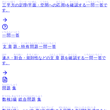
さん
へいほう
ていり
へいめん
くうかん
おうよう
かくにん
いち
もん
いち
とう
三
平方
の
定理
(
平面
・
空間
への
応用
)を
確認
する
一
問
一
答
で
す。
いち
もん
いっ
とう
一
問
一
答
ぶんしょう
だい
とくゆう
もんだい
いち
もん
いち
とう
文章
題
・
特有
問題
一
問
一
答
はや
わりあい
きそく
せい
ぶんしょう
だい
かくにん
いち
もん
いち
とう
速
さ・
割合
・
規則
性
などの
文章
題
を
確認
する
一
問
一
答
で
す。
もん
だい
しゅう
問
題
集
すう
けん
きゅう
そうごう
もんだい
しゅう
数
検
3
級
総合
問題
集
すう
けん
きゅう
ちゅうがく
ねん
ていど
ぜん
はんい
ほん
しけん
けいしき