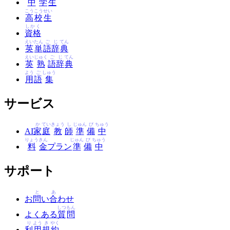
中
学
生
こう
こう
せい
高
校
生
しかく
資格
えい
たん
ご
じ
てん
英
単
語
辞
典
えい
じゅく
ご
じ
てん
英
熟
語
辞
典
よう
ご
しゅう
用
語
集
サービス
か
てい
きょう
し
じゅん
び
ちゅう
AI
家
庭
教
師
準
備
中
りょう
きん
じゅん
び
ちゅう
料
金
プラン
準
備
中
サポート
と
あ
お
問
い
合
わせ
しつ
もん
よくある
質
問
り
よう
き
やく
利
用
規
約