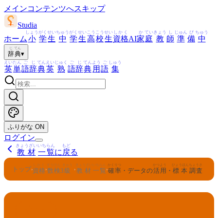
メインコンテンツへスキップ
Studia
しょう
がく
せい
ちゅう
がく
せい
こう
こう
せい
しかく
か
てい
きょう
し
じゅん
び
ちゅう
ホーム
小
学
生
中
学
生
高
校
生
資格
AI
家
庭
教
師
準
備
中
じ
てん
辞
典
▾
えい
たん
ご
じ
てん
えい
じゅく
ご
じ
てん
よう
ご
しゅう
英
単
語
辞
典
英
熟
語
辞
典
用
語
集
ふりがな
ON
ログイン
きょうざい
いちらん
もど
教材
一覧
に
戻
る
しかく
すうけん
きゅう
きょうざい
いちらん
かくりつ
かつよう
ひょうほん
ちょうさ
トップ
›
›
›
›
資格
数検
3
級
教材
一覧
確率
・データの
活用
・
標本
調査
すうけん
きゅう
3
数検
級