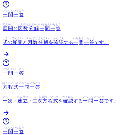
いち
もん
いっ
とう
一
問
一
答
てんかい
いんすう
ぶんかい
いち
もん
いち
とう
展開
と
因数
分解
一
問
一
答
しき
てんかい
いんすう
ぶんかい
かくにん
いち
もん
いち
とう
式
の
展開
と
因数
分解
を
確認
する
一
問
一
答
です。
いち
もん
いっ
とう
一
問
一
答
ほうていしき
いち
もん
いち
とう
方程式
一
問
一
答
いち
じ
れんりつ
に
じ
ほうていしき
かくにん
いち
もん
いち
とう
一
次
・
連立
・
二
次
方程式
を
確認
する
一
問
一
答
です。
いち
もん
いっ
とう
一
問
一
答