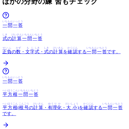
ほかの
分
野
の
練
習
もチェック
いち
もん
いっ
とう
一
問
一
答
しき
けいさん
いち
もん
いち
とう
式
の
計算
一
問
一
答
せいふ
かず
もじ
しき
しき
けいさん
かくにん
いち
もん
いち
とう
正負
の
数
・
文字
式
・
式
の
計算
を
確認
する
一
問
一
答
です。
いち
もん
いっ
とう
一
問
一
答
へいほうこん
いち
もん
いち
とう
平方根
一
問
一
答
へいほうこん
こんごう
けいさん
ゆうり
か
だいしょう
かくにん
いち
もん
いち
とう
平方根
(
根号
の
計算
・
有理
化
・
大小
)を
確認
する
一
問
一
答
です。