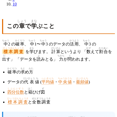
10
しょう
まな
この
章
で
学
ぶこと
ちゅう
かくりつ
ちゅう
ちゅう
かつよう
ちゅう
中
2 の
確率
、
中
1〜
中
3 のデータの
活用
、
中
3 の
ひょうほんちょうさ
まな
けいさん
かぞ
わりあい
標本調査
を
学
びます。
計算
というより 「
数
えて
割合
を
だ
よ
ちから
と
出
す」 「データを
読
みとる」
力
が
問
われます。
かくりつ
もと
かた
確率
の
求
め
方
だいひょう
ち
へいきんち
ちゅうおうち
さいひんち
データの
代表
値
(
平均値
・
中央値
・
最頻値
)
しぶんいすう
はこ
ず
四分位数
と
箱
ひげ
図
ひょうほんちょうさ
ぜんすう
ちょうさ
標本調査
と
全数
調査