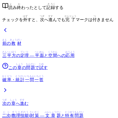
よ
お
き
ろく
読
み
終
わったとして
記
録
する
はず
つぎ
すす
かんりょう
つ
チェックを
外
すと、
次
へ
進
んでも
完了
マークは
付
きません
まえ
きょう
ざい
前
の
教
材
さん
へいほう
ていり
へいめん
くうかん
おうよう
三
平方
の
定理
—
平面
と
空間
への
応用
しょう
もん
だい
ため
この
章
の
問
題
で
試
す
かくりつ
とうけい
いち
もん
いち
とう
確率
・
統計
一
問
一
答
つぎ
しょう
すす
次
の
章
へ
進
む
に
じ
すうり
ぎのう
たいさく
ぶんしょう
だい
とくゆう
もんだい
二
次
(
数理
技能
)
対策
—
文章
題
と
特有
問題