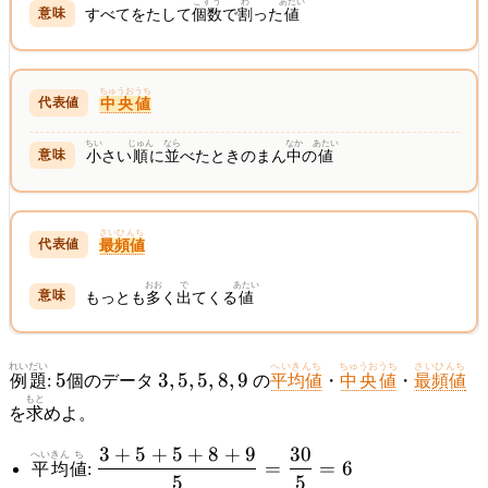
こすう
わ
あたい
すべてをたして
個数
で
割
った
値
ちゅうおうち
中央値
ちい
じゅん
なら
なか
あたい
小
さい
順
に
並
べたときのまん
中
の
値
さいひんち
最頻値
おお
で
あたい
もっとも
多
く
出
てくる
値
れいだい
5
3,
へいきんち
ちゅうおうち
さいひんち
5
3
,
5
,
5
,
8
,
9
例題
:
個のデータ
の
平均値
・
中央値
・
最頻値
5,
もと
を
求
めよ。
5,
8,
3
+
5
+
5
+
8
+
9
30
\dfrac{3 +
へいきん
ち
=
=
6
平均
値
:
9
5
5
5 + 5 + 8