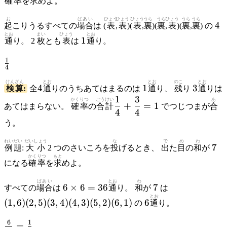
確率
を
求
めよ。
数)}{(す
べて\ の
お
ばあい
ひょう
ひょう
ひょう
うら
うら
ひょう
うら
うら
4
4
起
こりうるすべての
場合
は (
表
,
表
)(
表
,
裏
)(
裏
,
表
)(
裏
,
裏
) の
\ 場合\
とお
まい
ひょう
とお
1
の\ 数)}
1
通
り。 2
枚
とも
表
は
通
り。
\frac{1}
1
4
{4}
けんざん
4
とお
1
とお
のこ
3
とお
4
1
3
検算
:
全
通
りのうちあてはまるのは
通
り、
残
り
通
りは
1
3
\dfrac{1}
かくりつ
ごうけい
あ
+
=
1
あてはまらない。
確率
の
合計
でつじつまが
合
4
4
{4} +
う。
\dfrac{3}
{4} = 1
れいだい
だいしょう
な
で
め
わ
7
7
例題
:
大小
2 つのさいころを
投
げるとき、
出
た
目
の
和
が
かくりつ
もと
になる
確率
を
求
めよ。
ばあい
6
とお
わ
7
(1,6)
6
×
6
=
36
7
すべての
場合
は
通
り。
和
が
は
\times
(2,5)
とお
6
(
1
,
6
)
(
2
,
5
)
(
3
,
4
)
(
4
,
3
)
(
5
,
2
)
(
6
,
1
)
6
の
通
り。
6 =
(3,4)
36
(4,3)
\frac{6}
6
1
=