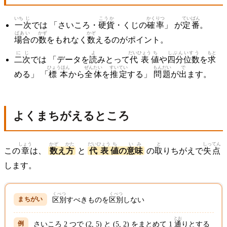
いち
じ
こうか
かくりつ
ていばん
一
次
では 「さいころ・
硬貨
・くじの
確率
」 が
定番
。
ばあい
かず
かぞ
場合
の
数
をもれなく
数
えるのがポイント。
に
じ
よ
だいひょう
ち
しぶんいすう
もと
二
次
では 「データを
読
みとって
代表
値
や
四分位数
を
求
ひょうほん
ぜんたい
すいてい
もんだい
で
める」 「
標本
から
全体
を
推定
する」
問題
が
出
ます。
よくまちがえるところ
しょう
かぞ
かた
だいひょう
ち
いみ
と
しってん
この
章
は、
数
え
方
と
代表
値
の
意味
の
取
りちがえで
失点
します。
くべつ
くべつ
区別
すべきものを
区別
しない
とお
さいころ 2 つで (2, 5) と (5, 2) をまとめて 1
通
りとする