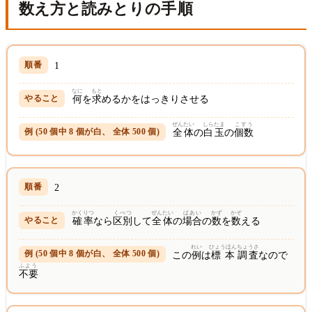
数
え
方
と
読
みとりの
手順
1
なに
もと
何
を
求
めるかをはっきりさせる
ぜんたい
しらたま
こすう
全体
の
白玉
の
個数
2
かくりつ
くべつ
ぜんたい
ばあい
かず
かぞ
確率
なら
区別
して
全体
の
場合
の
数
を
数
える
れい
ひょうほん
ちょうさ
この
例
は
標本
調査
なので
ふよう
不要