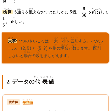
(5,2)
36
6
{36} =
(6,1)
6
6
6
\dfrac{6}
\frac{1}
けんざん
とお
かぞ
やくぶん
6
6
検算
:
通
りを
数
えなおすとたしかに
個。
を
約分
して
36
{36}
{6}
1
\dfrac{1}
ただ
。
正
しい。
6
{6}
だいじ
だい
しょう
くべつ
大事
:
2 つのさいころは 「
大
・
小
を
区別
する」 のがル
べつ
ばあい
かぞ
くべつ
(2,5)
(5,2)
(
2
,
5
)
(
5
,
2
)
ール。
と
を
別
の
場合
と
数
えます。
区別
ばあい
かず
しないと
場合
の
数
をまちがえます。
だいひょう
ち
2. データの
代表
値
へいきんち
平均値