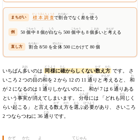
ひょうほんちょうさ
わりあい
さ
つか
標本調査
で
割合
でなく
差
を
使
う
こちゅう
こ
しろ
こちゅう
こ
おお
かんが
50
個中
8
個
が
白
なら 500
個中
も 8
個
多
いと
考
える
わりあい
ぜんたい
こ
割合
8/50 を
全体
500 にかけて 80
個
おお
どうよう
たし
かぞ
かた
いちばん
多
いのは
同様
に
確
からしくない
数
え
方
です。 さ
め
わ
とお
かんが
わ
いころ 2 つの
目
の
和
を 2 から 12 の 11
通
りと
考
えると、
和
とお
わ
とお
が 2 になるのは 1
通
りしかないのに、
和
が 7 は 6
通
りある
じじつ
き
ぶんぼ
おな
という
事実
が
消
えてしまいます。
分母
には 「どれも
同
じく
お
い
かぞ
かた
えら
ひつよう
らい
起
こる」 と
言
える
数
え
方
を
選
ぶ
必要
があり、 さいころ
とお
2 つならつねに 36
通
りです。
かぞ
かた
よ
てじゅん