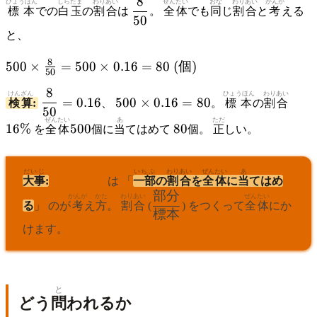
8
\dfrac{8}
ひょうほん
しらたま
わりあい
ぜんたい
おな
わりあい
かんが
標本
での
白玉
の
割合
は
。
全体
でも
同
じ
割合
と
考
える
50
{50}
と、
500
8
500
×
=
500
×
0.16
=
80
(
個
)
50
\times
8
\dfrac{8}
500
16\
\frac{8}
けんざん
ひょうほん
わりあい
=
0.16
500
×
0.16
=
80
検算
:
、
。
標本
の
割合
50
{50} =
\times
{50} =
ぜんたい
500
あ
80
ただ
0.16
0.16
16%
500
80
500
を
全体
個に
当
てはめて
個。
正
しい。
= 80
\times
0.16 =
だいじ
ひょうほんちょうさ
いちぶ
わりあい
ぜんたい
あ
80\ (個)
大事
:
標本調査
は 「
一部
の
割合
を
全体
に
当
てはめ
部分
\dfrac{部
かんが
かた
わりあい
ぜんたい
る
」 のが
考
え
方
。
割合
(
) をつくって
全体
にか
標本
分}{標
けます。
本}
と
どう
問
われるか