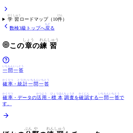
がく
しゅう
けん
学
習
ロードマップ（
10
件
）
もど
数検3級
トップへ
戻
る
しょう
れん
しゅう
この
章
の
練
習
いち
もん
いっ
とう
一
問
一
答
かくりつ
とうけい
いち
もん
いち
とう
確率
・
統計
一
問
一
答
かくりつ
かつよう
ひょうほん
ちょうさ
かくにん
いち
もん
いち
とう
確率
・データの
活用
・
標本
調査
を
確認
する
一
問
一
答
で
す。
ぶん
や
れん
しゅう