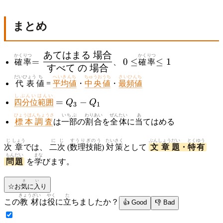
まとめ
あてはまる
場合
=
0
\leq
かくりつ
かくりつ
=
0
≤
≤
1
確率
、
確率
すべて
の
場合
\dfrac{あ
\leq
1
だいひょう
ち
へいきんち
ちゅうおうち
さいひんち
てはまる
代表
値
=
平均値
・
中央値
・
最頻値
\ 場合}
しぶんいはんい
=
=
−
{すべて\
四分位範囲
Q
Q
3
1
Q_3
の\ 場
ひょうほんちょうさ
いちぶ
わりあい
ぜんたい
あ
-
標本調査
は
一部
の
割合
を
全体
に
当
てはめる
合}
Q_1
じ
しょう
に
じ
すうり
ぎのう
たいさく
ぶんしょう
だい
とくゆう
次
章
では、
二
次
(
数理
技能
)
対策
として
文章
題
・
特有
もんだい
まな
問題
を
学
びます。
き
い
☆
お
気
に
入
り
きょうざい
やく
た
この
教材
は
役
に
立
ちましたか？
👍 Good
👎 Bad