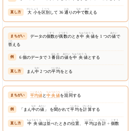
だいしょう
くべつ
とお
なか
かぞ
大小
を
区別
して 36
通
りの
中
で
数
える
こすう
ぐうすう
ちゅうおう
ち
あたい
データの
個数
が
偶数
のとき
中央
値
を 1 つの
値
で
こた
答
える
こ
ばん
め
あたい
ちゅうおう
ち
6
個
のデータで 3
番
目
の
値
を
中央
値
とする
なか
へいきん
まん
中
2 つの
平均
をとる
へいきんち
ちゅうおうち
こんどう
平均値
と
中央値
を
混同
する
なか
あたい
き
へいきん
けいさん
「まん
中
の
値
」 を
聞
かれて
平均
を
計算
する
ちゅうおう
ち
なら
いち
へいきん
ごうけい
こすう
中央
値
は
並
べたときの
位置
、
平均
は
合計
÷
個数