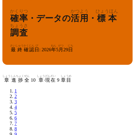
かくりつ
かつよう
ひょうほん
確率
・データの
活用
・
標本
ちょうさ
調査
さいしゅう
かくにん
び
ねん
がつ
にち
最終
確認
日
:
2026
年
5
月
29
日
しょう
しんちょく
ぜん
しょう
げんざい
しょうめ
章
進捗
全
10
章
·
現在
9
章目
1
2
3
4
5
6
7
8
9