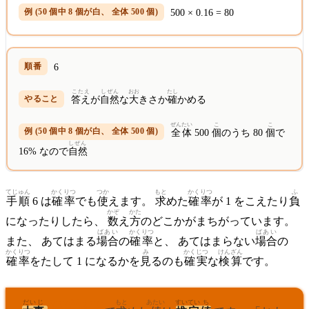
500 × 0.16 = 80
6
こたえ
しぜん
おお
たし
答え
が
自然
な
大
きさか
確
かめる
ぜんたい
こ
こ
全体
500
個
のうち 80
個
で
しぜん
16% なので
自然
てじゅん
かくりつ
つか
もと
かくりつ
ふ
手順
6 は
確率
でも
使
えます。
求
めた
確率
が 1 をこえたり
負
かぞ
かた
になったりしたら、
数
え
方
のどこかがまちがっています。
ばあい
かくりつ
ばあい
また、 あてはまる
場合
の
確率
と、 あてはまらない
場合
の
かくりつ
み
かくじつ
けんざん
確率
をたして 1 になるかを
見
るのも
確実
な
検算
です。
だいじ
ひょうほんちょうさ
もと
あたい
すいてい
ち