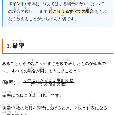
かくりつ
ばあい
すう
\div
÷
ポイント:
確率
は 「(あてはまる
場合
の
数
)
(すべて
ばあい
すう
お
ばあい
の
場合
の
数
)」。 まず
起
こりうるすべての
場合
をもれ
かぞ
たいせつ
なく
数
えることがいちばん
大切
です。
かくりつ
1.
確率
お
かず
あらわ
かくりつ
あることがらの
起
こりやすさを
数
で
表
したものが
確率
で
ばあい
おな
お
す。 すべての
場合
が
同
じように
起
こるとき、
(
その
こと
が
起こる
場合
の
数
)
(確率) =
(
確率
)
=
(
すべて
の
場合
の
数
)
\frac{(そ
の\ こと
かくりつ
0
いじょう
1
いか
0
1
確率
はつねに
以上
以下
です。
\ が\ 起
こる\ 場
れいだい
まい
こうか
どうじ
な
まい
ひょう
例題
: 2
枚
の
硬貨
を
同時
に
投
げるとき、 2
枚
とも
表
になる
合\ の\
かくりつ
もと