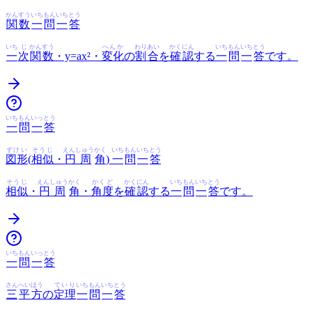
かんすう
いち
もん
いち
とう
関数
一
問
一
答
いち
じ
かんすう
へんか
わりあい
かくにん
いち
もん
いち
とう
一
次
関数
・y=ax²・
変化
の
割合
を
確認
する
一
問
一
答
です。
いち
もん
いっ
とう
一
問
一
答
ずけい
そうじ
えんしゅう
かく
いち
もん
いち
とう
図形
(
相似
・
円周
角
)
一
問
一
答
そうじ
えんしゅう
かく
かくど
かくにん
いち
もん
いち
とう
相似
・
円周
角
・
角度
を
確認
する
一
問
一
答
です。
いち
もん
いっ
とう
一
問
一
答
さん
へいほう
ていり
いち
もん
いち
とう
三
平方
の
定理
一
問
一
答