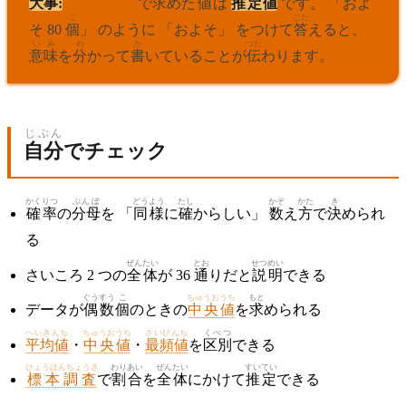
大事
:
標本調査
で
求
めた
値
は
推定
値
です。 「およ
こ
こた
そ 80
個
」 のように 「およそ」 をつけて
答
えると、
いみ
わ
か
つた
意味
を
分
かって
書
いていることが
伝
わります。
じぶん
自分
でチェック
かくりつ
ぶんぼ
どうよう
たし
かぞ
かた
き
確率
の
分母
を 「
同様
に
確
からしい」
数
え
方
で
決
められ
る
ぜんたい
とお
せつめい
さいころ 2 つの
全体
が 36
通
りだと
説明
できる
ぐうすう
こ
ちゅうおうち
もと
データが
偶数
個
のときの
中央値
を
求
められる
へいきんち
ちゅうおうち
さいひんち
くべつ
平均値
・
中央値
・
最頻値
を
区別
できる
ひょうほんちょうさ
わりあい
ぜんたい
すいてい
標本調査
で
割合
を
全体
にかけて
推定
できる