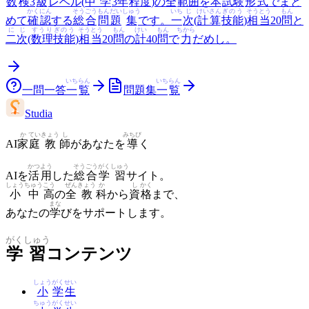
数
検
3
級
レベル(
中学
3
年
程度
)の
全
範囲
を
本
試験
形式
でまと
かくにん
そうごう
もんだい
しゅう
いち
じ
けいさん
ぎのう
そうとう
もん
めて
確認
する
総合
問題
集
です。
一
次
(
計算
技能
)
相当
20
問
と
に
じ
すうり
ぎのう
そうとう
もん
けい
もん
ちから
二
次
(
数理
技能
)
相当
20
問
の
計
40
問
で
力
だめし。
いち
らん
いち
らん
一問一答
一
覧
問題集
一
覧
Studia
か
てい
きょう
し
みちび
AI
家
庭
教
師
があなたを
導
く
かつ
よう
そう
ごう
がく
しゅう
AIを
活
用
した
総
合
学
習
サイト。
しょう
ちゅう
こう
ぜん
きょう
か
し
かく
小
中
高
の
全
教
科
から
資
格
まで、
まな
あなたの
学
びをサポートします。
がく
しゅう
学
習
コンテンツ
しょう
がく
せい
小
学
生
ちゅう
がく
せい