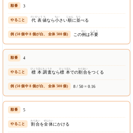
3
だいひょう
ち
ちい
じゅん
なら
代表
値
なら
小
さい
順
に
並
べる
れい
ふよう
この
例
は
不要
4
ひょうほん
ちょうさ
ひょうほん
わりあい
標本
調査
なら
標本
での
割合
をつくる
8 / 50 = 0.16
5
わりあい
ぜんたい
割合
を
全体
にかける