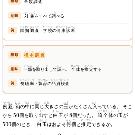
全数
調査
たいしょう
しら
対象
をすべて
調
べる
こくせいちょうさ
がっこう
けんこう
しんだん
国勢調査
・
学校
の
健康
診断
ひょうほんちょうさ
標本調査
いちぶ
と
だ
しら
ぜんたい
すいてい
一部
を
取
り
出
して
調
べ、
全体
を
推定
する
しちょう
りつ
せいひん
ひんしつ
けんさ
視聴
率
・
製品
の
品質
検査
れいだい
はこ
なか
おな
おお
たま
はい
例題
:
箱
の
中
に
同
じ
大
きさの
玉
がたくさん
入
っている。 そこ
と
だ
しらたま
はこ
ぜんたい
たま
50
8
50
50
8
から
個を
取
り
出
すと
白玉
が
個だった。
箱
全体
の
玉
が
しらたま
なん
こ
すいてい
500
個のとき、
白玉
はおよそ
何
個
と
推定
できるか。