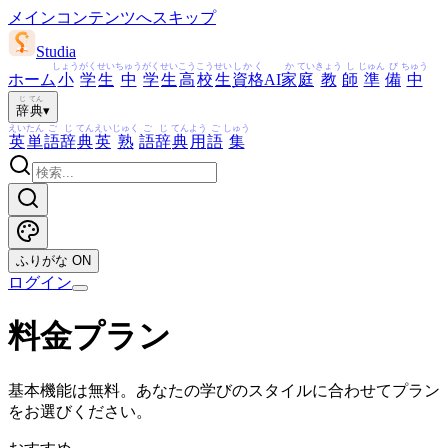
メインコンテンツへスキップ
Studia
しょう
がく
せい
ちゅう
がく
せい
こう
こう
せい
しかく
か
てい
きょう
し
じゅん
び
ちゅう
ホーム
小
学
生
中
学
生
高
校
生
資格
AI
家
庭
教
師
準
備
中
じ
てん
辞
典
▾
えい
たん
ご
じ
てん
えい
じゅく
ご
じ
てん
よう
ご
しゅう
英
単
語
辞
典
英
熟
語
辞
典
用
語
集
ふりがな
ON
ログイン
料金プラン
基本機能は無料。あなたの学びのスタイルに合わせてプラン
をお選びください。