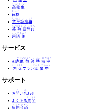
こう
こう
せい
高
校
生
しかく
資格
えい
たん
ご
じ
てん
英
単
語
辞
典
えい
じゅく
ご
じ
てん
英
熟
語
辞
典
よう
ご
しゅう
用
語
集
サービス
か
てい
きょう
し
じゅん
び
ちゅう
AI
家
庭
教
師
準
備
中
りょう
きん
じゅん
び
ちゅう
料
金
プラン
準
備
中
サポート
と
あ
お
問
い
合
わせ
しつ
もん
よくある
質
問
り
よう
き
やく
利
用
規
約