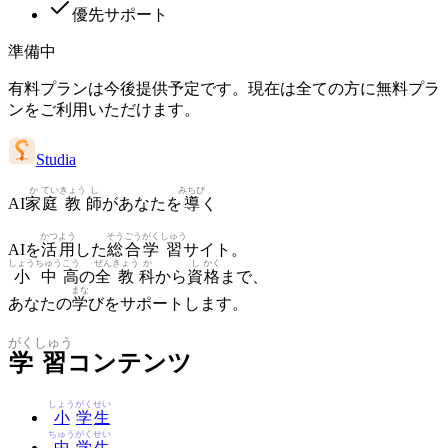
優先サポート
準備中
有料プランは今後提供予定です。現在は全ての方に無料プラ
ンをご利用いただけます。
Studia
か
てい
きょう
し
みちび
AI
家
庭
教
師
があなたを
導
く
かつ
よう
そう
ごう
がく
しゅう
AIを
活
用
した
総
合
学
習
サイト。
しょう
ちゅう
こう
ぜん
きょう
か
し
かく
小
中
高
の
全
教
科
から
資
格
まで、
まな
あなたの
学
びをサポートします。
がく
しゅう
学
習
コンテンツ
しょう
がく
せい
小
学
生
ちゅう
がく
せい
中
学
生