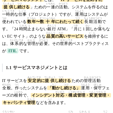
ていきょう
つづ
いちれん
かつどう
つく
提供
し
続
ける
」ための
一連
の
活動
。システムを
作
るのは
いちじ
てき
しごと
うんよう
一時
的
な
仕事
（プロジェクト）ですが、
運用
はシステムが
つか
すう
ねん
すう
じゅう
ねん
つづ
ちょうき
かつどう
使
われている
数
年
〜
数
十
年
にわたって
続
く
長期
活動
で
じかん
と
ぎんこう
つき
かい
お
す。「24
時間
止
まらない
銀行
ATM」「
月
に 1
回
しか
落
ちな
ひんしつ
たか
いじ
い EC サイト」のような
品質
の
高
いサービス
を
維持
するに
たいけい
てき
かんり
ひつよう
せかい
てき
は、
体系
的
な
管理
が
必要
。その
世界
的
ベストプラクティス
が
ITIL
です。
1.1 サービスマネジメントとは
あんてい
てき
ていきょう
つづ
かんり
かつどう
IT サービスを
安定
的
に
提供
し
続
ける
ための
管理
活動
ぜんぱん
つく
うご
つづ
うんよう
ほしゅ
全般
。
作
ったシステムを
「
動
かし
続
ける」
運用
・
保守
フェ
こんかん
たいおう
こうせい
かんり
へんこう
かんり
ーズの
根幹
で、
インシデント
対応
・
構成
管理
・
変更
管理
・
かんり
ふく
キャパシティ
管理
などを
含
みます。
ぐたい
れい
にち
じかん
と
うご