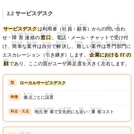
2.2 サービスデスク
りよう
しゃ
しゃいん
こきゃく
と
あ
サービスデスク
は
利用
者
（
社員
・
顧客
）からの
問
い
合
わ
しょうがい
れんらく
まどぐち
でんわ
う
つ
せ・
障害
連絡
の
窓口
。
電話
・メール・チャットで
受
け
付
かんたん
あんけん
じぶん
かいけつ
むずか
あんけん
せんもん
ぶもん
け、
簡単
な
案件
は
自分
で
解決
し、
難
しい
案件
は
専門
部門
に
ひ
つ
きぎょう
エスカレーション（
引
き
継
ぎ）します。
企業
における IT の
かお
しつ
まんぞく
ど
おお
さゆう
顔
であり、ここの
質
がユーザ
満足
度
を
大
きく
左右
します。
ローカルサービスデスク
きょてん
せっち
拠点
ごとに
設置
じもと
みっちゃく
ぶんか
てき
ちか
じゅうふく
地元
密着
で
文化
的
にも
近
い /
重複
コスト
ちゅうおう