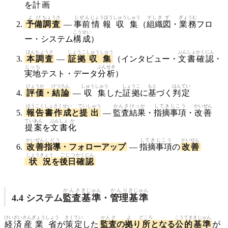
を
計画
よび
ちょうさ
じぜん
じょうほう
しゅうしゅう
そしき
ず
ぎょうむ
予備
調査
—
事前
情報
収集
（
組織
図
・
業務
フロ
こうせい
ー・システム
構成
）
ほん
ちょうさ
しょうこ
しゅうしゅう
ぶんしょ
かくにん
本
調査
—
証拠
収集
（インタビュー・
文書
確認
・
じっち
ぶんせき
実地
テスト・データ
分析
）
ひょうか
けつろん
しゅうしゅう
しょうこ
もと
はんてい
評価
・
結論
—
収集
した
証拠
に
基
づく
判定
ほうこく
しょ
さくせい
ていしゅつ
かんさ
けっか
してき
じこう
かいぜん
報告
書
作成
と
提出
—
監査
結果
・
指摘
事項
・
改善
ていあん
ぶんしょ
か
提案
を
文書
化
かいぜん
しどう
してき
じこう
かいぜん
改善
指導
・フォローアップ
—
指摘
事項
の
改善
じょうきょう
ごじつ
かくにん
状況
を
後日
確認
かんさ
きじゅん
かんり
きじゅん
4.4 システム
監査
基準
・
管理
基準
けいざい
さんぎょう
しょう
さくてい
かんさ
よ
どころ
こうてき
きじゅん
経済
産業
省
が
策定
した
監査
の
拠
り
所
となる
公的
基準
が