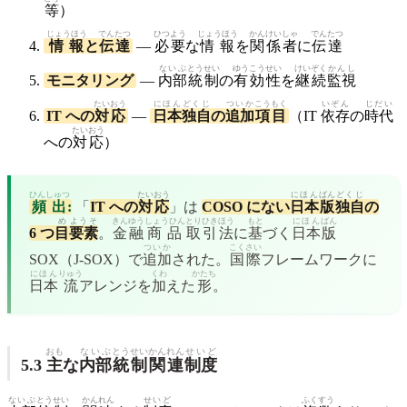
等
）
じょうほう
でんたつ
ひつよう
じょうほう
かんけい
しゃ
でんたつ
情報
と
伝達
—
必要
な
情報
を
関係
者
に
伝達
ないぶ
とうせい
ゆうこう
せい
けいぞく
かんし
モニタリング
—
内部
統制
の
有効
性
を
継続
監視
たいおう
にほん
どくじ
ついか
こうもく
いぞん
じだい
IT への
対応
—
日本
独自
の
追加
項目
（IT
依存
の
時代
たいおう
への
対応
）
ひんしゅつ
たいおう
にほん
ばん
どくじ
頻出
:
「
IT への
対応
」は
COSO にない
日本
版
独自
の
め
ようそ
きんゆう
しょうひん
とりひき
ほう
もと
にほん
ばん
6 つ
目
要素
。
金融
商品
取引
法
に
基
づく
日本
版
ついか
こくさい
SOX（J-SOX）で
追加
された。
国際
フレームワークに
にほん
りゅう
くわ
かたち
日本
流
アレンジを
加
えた
形
。
おも
ないぶ
とうせい
かんれん
せいど
5.3
主
な
内部
統制
関連
制度
ないぶ
とうせい
かんれん
せいど
ふくすう