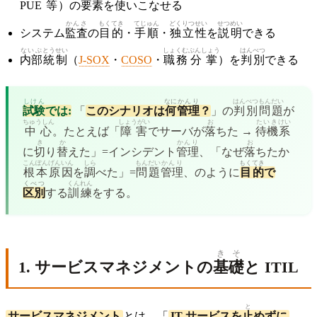
PUE
等
）の
要素
を
使
いこなせる
かんさ
もくてき
てじゅん
どくりつ
せい
せつめい
システム
監査
の
目的
・
手順
・
独立
性
を
説明
できる
ないぶ
とうせい
しょくむ
ぶんしょう
はんべつ
内部
統制
（
J-SOX
・
COSO
・
職務
分掌
）を
判別
できる
しけん
なに
かんり
はんべつ
もんだい
試験
では:
「
このシナリオは
何
管理
？
」の
判別
問題
が
ちゅうしん
しょうがい
お
たいき
けい
中心
。たとえば「
障害
でサーバが
落
ちた →
待機
系
き
か
かんり
お
に
切
り
替
えた」=インシデント
管理
、「なぜ
落
ちたか
こんぽん
げんいん
しら
もんだい
かんり
もくてき
根本
原因
を
調
べた」=
問題
管理
、のように
目的
で
くべつ
くんれん
区別
する
訓練
をする。
きそ
1. サービスマネジメントの
基礎
と ITIL
と
サービスマネジメント
とは、「
IT サービスを
止
めずに