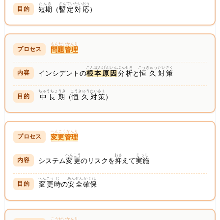
たんき
ざんてい
たいおう
短期
（
暫定
対応
）
もんだいかんり
問題管理
こんぽん
げんいん
ぶんせき
こうきゅう
たいさく
インシデントの
根本
原因
分析
と
恒久
対策
ちゅうちょうき
こうきゅう
たいさく
中長期
（
恒久
対策
）
へんこうかんり
変更管理
へんこう
おさ
じっし
システム
変更
のリスクを
抑
えて
実施
へんこう
じ
あんぜん
かくほ
変更
時
の
安全
確保
こうせいかんり