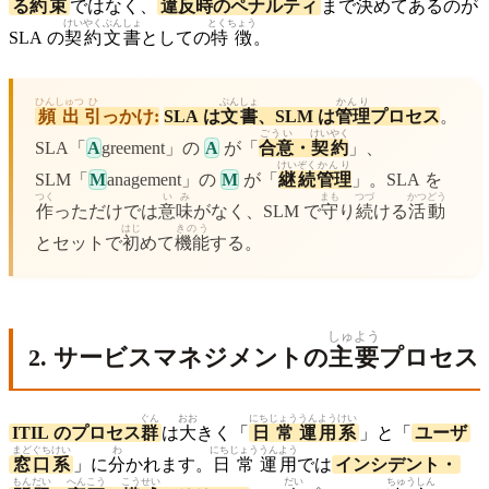
る
約束
ではなく、
違反
時
のペナルティ
まで
決
めてあるのが
けいやく
ぶんしょ
とくちょう
SLA の
契約
文書
としての
特徴
。
ひんしゅつ
ひ
ぶんしょ
かんり
頻出
引
っかけ:
SLA は
文書
、SLM は
管理
プロセス
。
ごうい
けいやく
SLA「
A
greement」の
A
が「
合意
・
契約
」、
けいぞく
かんり
SLM「
M
anagement」の
M
が「
継続
管理
」。SLA を
つく
いみ
まも
つづ
かつどう
作
っただけでは
意味
がなく、SLM で
守
り
続
ける
活動
はじ
きのう
とセットで
初
めて
機能
する。
しゅよう
2. サービスマネジメントの
主要
プロセス
ぐん
おお
にちじょう
うんよう
けい
ITIL のプロセス
群
は
大
きく「
日常
運用
系
」と「
ユーザ
まどぐち
けい
わ
にちじょう
うんよう
窓口
系
」に
分
かれます。
日常
運用
では
インシデント・
もんだい
へんこう
こうせい
だい
ちゅうしん