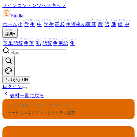
メインコンテンツへスキップ
Studia
しょう
がく
せい
ちゅう
がく
せい
こう
こう
せい
しかく
か
てい
きょう
し
じゅん
び
ちゅう
ホーム
小
学
生
中
学
生
高
校
生
資格
AI
家
庭
教
師
準
備
中
じ
てん
辞
典
▾
えい
たん
ご
じ
てん
えい
じゅく
ご
じ
てん
よう
ご
しゅう
英
単
語
辞
典
英
熟
語
辞
典
用
語
集
ふりがな
ON
ログイン
教材一覧に戻る
トップ
資格
ITパスポート
教材一覧
›
›
›
›
かんさ
サービスマネジメントとシステム
監査
ITパスポート