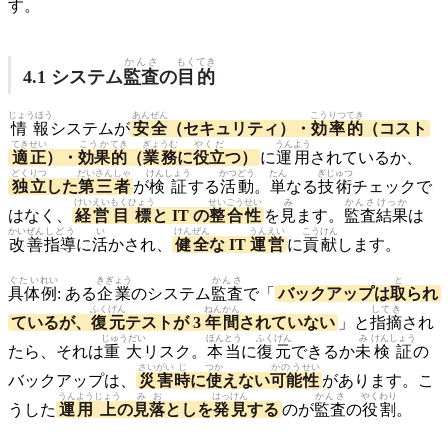
す。
かんさ
もくてき
4.1 システム
監査
の
目的
じょうほう
あんぜん
こうりつ
てき
情報
システムが
安全
（セキュリティ）・
効率
的
（コスト
てきせい
こうか
てき
ぎょうむ
やくだ
うんよう
適正
）・
効果
的
（
業務
に
役立
つ）
に
運用
されているか、
どくりつ
だいさんしゃ
けんしょう
かつどう
たん
ぎじゅつ
独立
した
第三者
が
検証
する
活動
。
単
なる
技術
チェックで
けいえい
もくひょう
せいごう
せい
み
かんさ
けっか
はなく、
経営
目標
と IT の
整合
性
を
見
ます。
監査
結果
は
かいぜん
しどう
い
けんぜん
うんえい
こうけん
改善
指導
に
活
かされ、
健全
な IT
運営
に
貢献
します。
ぐたい
れい
きぎょう
かんさ
と
具体
例
: ある
企業
のシステム
監査
で「
バックアップは
取
られ
ふくげん
ねんかん
してき
ているが、
復元
テストが 3
年間
されていない
」と
指摘
され
じゅうだい
ほんとう
ふくげん
み
けんしょう
たら、それは
重大
リスク。
本当
に
復元
できるか
未
検証
の
さいがい
じ
つか
かのう
せい
バックアップは、
災害
時
に
使
えない
可能
性
があります。こ
うんよう
じょう
みお
はっけん
かんさ
やくわり
うした
運用
上
の
見落
としを
発見
する
のが
監査
の
役割
。