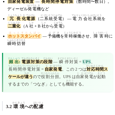
自家
発電
装置
—
長時間
停電
対策
（
数
時間
〜
数
日
）。
はつでん
き
ディーゼル
発電
機
など
じょうちょう
か
でんげん
に
けいとう
じゅでん
でんりょく
かいしゃ
けいとう
冗長
化
電源
（
二
系統
受電
） —
電力
会社
系統
を
にじゅうか
しゃ
しゃ
じゅでん
二重化
（A
社
+ B
社
から
受電
）
ほっとすたんばい
よび
き
じょうじ
かどう
しょうがい
じ
ホットスタンバイ
—
予備
機
を
常時
稼働
させ、
障害
時
に
しゅんじ
きりかえ
瞬時
切替
ひんしゅつ
でんげん
たいさく
だんかい
まどか
とま
たいさく
頻出
:
電源
対策
の
段階
—
瞬
停
対策
=
UPS
、
ちょうじかん
ていでん
たいさく
じか
はつでん
たいおう
じかん
長時間
停電
対策
=
自家
発電
。この 2 つは
対応
時間
ス
ちが
やくわり
ぶんたん
じか
はつでん
きどう
ケールが
違
う
ので
役割
分担
。UPS は
自家
発電
が
起動
きのう
するまでの「つなぎ」としても
機能
する。
かんきょう
はいりょ
3.2
環境
への
配慮