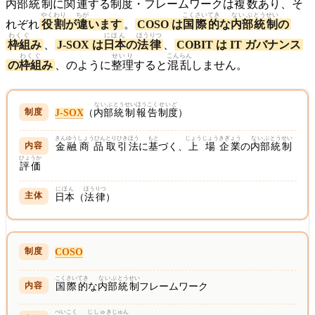
内部
統制
に
関連
する
制度
・フレームワークは
複数
あり、そ
やくわり
ちが
こくさい
てき
ないぶ
とうせい
れぞれ
役割
が
違
います
。
COSO は
国際
的
な
内部
統制
の
わくぐ
にほん
ほうりつ
枠組
み
、
J-SOX は
日本
の
法律
、
COBIT は IT ガバナンス
わくぐ
せいり
こんらん
の
枠組
み
、のように
整理
すると
混乱
しません。
ないぶ
とうせい
ほうこく
せいど
J-SOX
（
内部
統制
報告
制度
）
きんゆう
しょうひん
とりひき
ほう
もと
じょうじょう
きぎょう
ないぶ
とうせい
金融
商品
取引
法
に
基
づく、
上場
企業
の
内部
統制
ひょうか
評価
にほん
ほうりつ
日本
（
法律
）
COSO
こくさい
てき
ないぶ
とうせい
国際
的
な
内部
統制
フレームワーク
べいこく
じしゅ
きじゅん