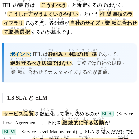
とくちょう
だんてい
ITIL の
特徴
は「
こうすべき
」と
断定
するのではなく、
ほう
すいしょう
じこう
「
こうした
方
がうまくいきやすい
」という
推奨
事項
のラ
てん
かく
そしき
じしゃ
ぎょうしゅ
あ
イブラリ
である
点
。
各
組織
が
自社
のサイズ・
業種
に
合
わせ
しゅしゃせんたく
きほん
て
取捨選択
するのが
基本
です。
わくぐ
ようご
ひょうじゅん
ポイント:
ITIL は
枠組
み・
用語
の
標準
であって、
ぜったい
まも
ほうりつ
じつむ
じしゃ
きぼ
絶対
守
るべき
法律
ではない
。
実務
では
自社
の
規模
・
ぎょうしゅ
あ
ふつう
業種
に
合
わせてカスタマイズするのが
普通
。
1.3 SLA と SLM
ひんしつ
すうち
か
と
き
サービス
品質
を
数値
化
して
取
り
決
めるのが
SLA
（Service
けいぞく
てき
まも
かつどう
Level Agreement）、それを
継続
的
に
守
る
活動
が
むす
SLM
（Service Level Management）。SLA を
結
んだだけでは
いみ
まいつき
じっせき
はか
かいぜん
うんよう