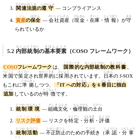
かんれん
ほうき
じゅんしゅ
関連
法規
の
遵守
— コンプライアンス
しさん
ほぜん
かいしゃ
しさん
げんきん
ざいこ
じょうほう
まも
資産
の
保全
—
会社
資産
（
現金
・
在庫
・
情報
）が
守
られているか
ないぶ
とうせい
きほん
ようそ
5.2
内部
統制
の
基本
要素
（COSO フレームワーク）
こくさい
てき
ないぶ
とうせい
きょうかしょ
COSO
フレームワーク
は、
国際
的
な
内部
統制
の
教科書
。
べいこく
さくてい
せかい
てき
さいよう
にほん
米国
で
策定
され
世界
的
に
採用
されています。
日本
の J-SOX
じゅんきょ
たいおう
ばん
め
どくじ
もこれに
準拠
しつつ、
「IT への
対応
」を 6
番
目
に
独自
ついか
とくちょう
追加
しているのが
特徴
です。
とうせい
かんきょう
そしき
ぶんか
りんり
かん
どだい
統制
環境
—
組織
文化
・
倫理
観
の
土台
りすくひょうか
とくてい
ぶんせき
ひょうか
リスク評価
— リスクを
特定
・
分析
・
評価
とうせい
かつどう
ふせい
ぼうし
てつづ
しょうにん
ぶんしょう
統制
活動
—
不正
防止
のための
手続
き（
承認
・
分掌
とう