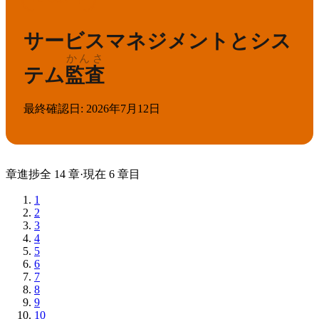
サービスマネジメントとシス
かんさ
テム
監査
最終確認日
:
2026年7月12日
章
進捗
全
14
章
·
現在
6
章目
1
2
3
4
5
6
7
8
9
10