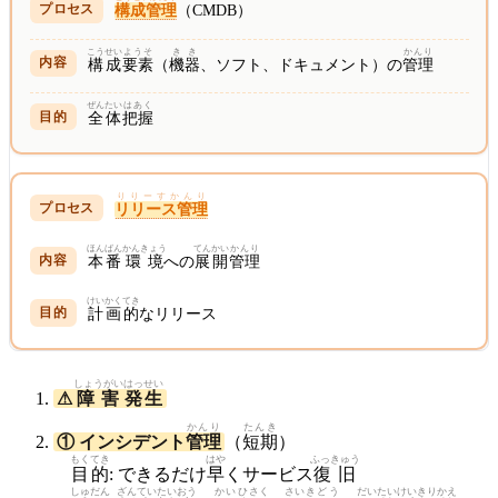
構成管理
（CMDB）
こうせい
ようそ
きき
かんり
構成
要素
（
機器
、ソフト、ドキュメント）の
管理
ぜんたい
はあく
全体
把握
りりーすかんり
リリース管理
ほんばん
かんきょう
てんかい
かんり
本番
環境
への
展開
管理
けいかく
てき
計画
的
なリリース
しょうがい
はっせい
⚠
障害
発生
かんり
たんき
① インシデント
管理
（
短期
）
もくてき
はや
ふっきゅう
目的
: できるだけ
早
くサービス
復旧
しゅだん
ざんてい
たいおう
かいひ
さく
さい
きどう
だいたい
けい
きりかえ