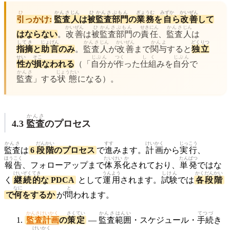
ひ
かんさ
じん
ひ
かんさ
ぶもん
ぎょうむ
みずか
かいぜん
引
っかけ:
監査
人
は
被
監査
部門
の
業務
を
自
ら
改善
して
かいぜん
ひ
かんさ
ぶもん
せきにん
かんさ
じん
はならない
。
改善
は
被
監査
部門
の
責任
、
監査
人
は
してき
じょげん
かんさ
じん
かいぜん
かんよ
どくりつ
指摘
と
助言
のみ
。
監査
人
が
改善
まで
関与
すると
独立
せい
そこ
じぶん
つく
しく
じぶん
性
が
損
なわれる
（「
自分
が
作
った
仕組
みを
自分
で
かんさ
じょうたい
監査
」する
状態
になる）。
かんさ
4.3
監査
のプロセス
かんさ
だんかい
すす
けいかく
じっこう
監査
は
6
段階
のプロセス
で
進
みます。
計画
から
実行
、
ほうこく
たいけい
か
たんぱつ
報告
、フォローアップまで
体系
化
されており、
単発
ではな
けいぞく
てき
うんよう
しけん
かく
だんかい
く
継続
的
な PDCA
として
運用
されます。
試験
では
各
段階
なに
と
で
何
をするか
が
問
われます。
かんさけいかく
さくてい
かんさ
はんい
てつづ
監査計画
の
策定
—
監査
範囲
・スケジュール・
手続
き
けいかく