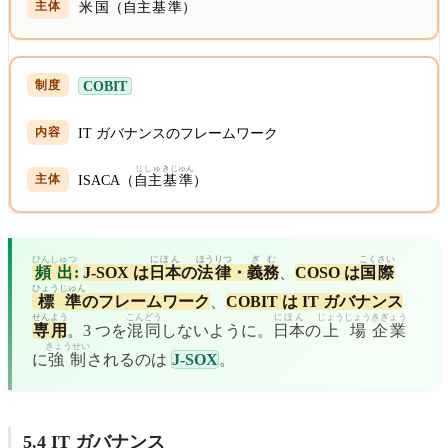
米国
（
自主
基準
）
COBIT
IT ガバナンスのフレームワーク
じしゅ
きじゅん
ISACA（
自主
基準
）
ひんしゅつ
にほん
ほうりつ
ぎむ
こくさい
頻出
:
J-SOX は
日本
の
法律
・
義務
、
COSO は
国際
ひょうじゅん
標準
のフレームワーク
、
COBIT は IT ガバナンス
せんよう
こんどう
にほん
じょうじょう
きぎょう
専用
。3 つを
混同
しないように。
日本
の
上場
企業
きょうせい
に
強制
されるのは
J-SOX
。
5.4 IT ガバナンス