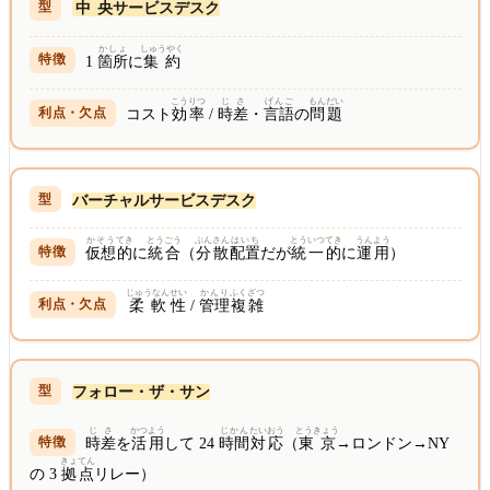
中央
サービスデスク
かしょ
しゅうやく
1
箇所
に
集約
こうりつ
じさ
げんご
もんだい
コスト
効率
/
時差
・
言語
の
問題
バーチャルサービスデスク
かそう
てき
とうごう
ぶんさん
はいち
とういつ
てき
うんよう
仮想
的
に
統合
（
分散
配置
だが
統一
的
に
運用
）
じゅうなん
せい
かんり
ふくざつ
柔軟
性
/
管理
複雑
フォロー・ザ・サン
じさ
かつよう
じかん
たいおう
とうきょう
時差
を
活用
して 24
時間
対応
（
東京
→ロンドン→NY
きょてん
の 3
拠点
リレー）