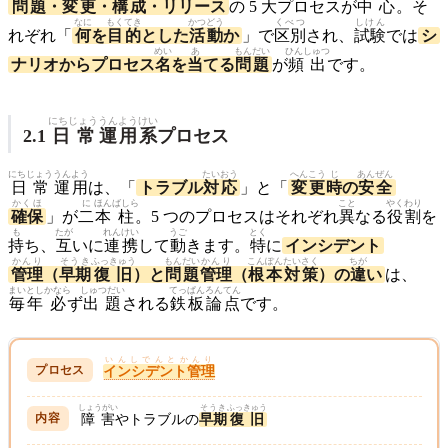
問題
・
変更
・
構成
・リリース
の 5
大
プロセスが
中心
。そ
なに
もくてき
かつどう
くべつ
しけん
れぞれ「
何
を
目的
とした
活動
か
」で
区別
され、
試験
では
シ
めい
あ
もんだい
ひんしゅつ
ナリオからプロセス
名
を
当
てる
問題
が
頻出
です。
にちじょう
うんよう
けい
2.1
日常
運用
系
プロセス
にちじょう
うんよう
たいおう
へんこう
じ
あんぜん
日常
運用
は、「
トラブル
対応
」と「
変更
時
の
安全
かくほ
に
ほん
ばしら
こと
やくわり
確保
」が
二
本
柱
。5 つのプロセスはそれぞれ
異
なる
役割
を
も
たが
れんけい
うご
とく
持
ち、
互
いに
連携
して
動
きます。
特
に
インシデント
かんり
そうき
ふっきゅう
もんだい
かんり
こんぽん
たいさく
ちが
管理
（
早期
復旧
）と
問題
管理
（
根本
対策
）の
違
い
は、
まいとし
かなら
しゅつだい
てっぱん
ろんてん
毎年
必
ず
出題
される
鉄板
論点
です。
いんしでんとかんり
インシデント管理
しょうがい
そうき
ふっきゅう
障害
やトラブルの
早期
復旧