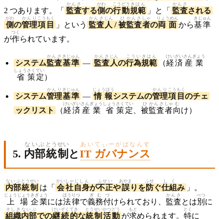
かんさ
がわ
こうどう
きはん
かんさ
2 つあります。「
監査
する
側
の
行動
規範
」と「
監査
される
がわ
かんり
こうもく
かんさ
じん
ひ
かんさ
しゃ
りょうめん
きじゅん
側
の
管理
項目
」という
監査
人
/
被
監査
者
の
両面
から
基準
つく
が
作
られています。
かんさ
きじゅん
かんさ
じん
こうい
きはん
けいざい
さんぎょう
システム
監査
基準
—
監査
人
の
行為
規範
（
経済
産業
しょう
さくてい
省
策定
）
かんり
きじゅん
じょうほう
かんり
こうもく
システム
管理
基準
—
情報
システムの
管理
項目
のチェ
けいざい
さんぎょう
しょう
さくてい
ひ
かんさ
しゃ
む
ックリスト
（
経済
産業
省
策定
、
被
監査
者
向
け）
ないぶ
とうせい
あいてぃーがばなんす
5.
内部
統制
と
IT ガバナンス
ないぶ
とうせい
かいしゃ
じしん
ふせい
あやま
ふせ
しく
内部
統制
は「
会社
自身
が
不正
や
誤
りを
防
ぐ
仕組
み
」。
じょうじょう
きぎょう
ほうりつ
ぎむづ
かんさ
べつ
上場
企業
には
法律
で
義務付
けられており、
監査
とは
別
に
そしき
ないぶ
けいぞく
てき
とうせい
かつどう
もと
とく
組織
内部
での
継続
的
な
統制
活動
が
求
められます。
特
に