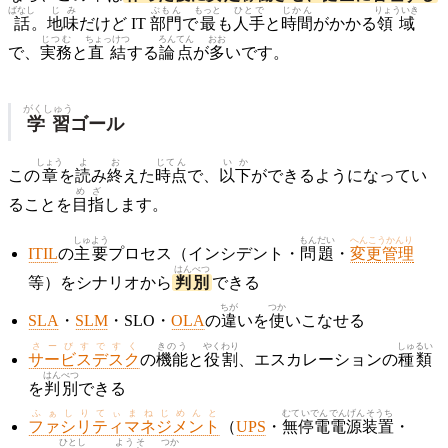
ばなし
じみ
ぶもん
もっと
ひとで
じかん
りょういき
話
。
地味
だけど IT
部門
で
最
も
人手
と
時間
がかかる
領域
じつむ
ちょっけつ
ろんてん
おお
で、
実務
と
直結
する
論点
が
多
いです。
がくしゅう
学習
ゴール
しょう
よ
お
じてん
いか
この
章
を
読
み
終
えた
時点
で、
以下
ができるようになってい
めざ
ることを
目指
します。
しゅよう
もんだい
へんこうかんり
ITIL
の
主要
プロセス（インシデント・
問題
・
変更管理
はんべつ
等）をシナリオから
判別
できる
ちが
つか
SLA
・
SLM
・SLO・
OLA
の
違
いを
使
いこなせる
さーびすですく
きのう
やくわり
しゅるい
サービスデスク
の
機能
と
役割
、エスカレーションの
種類
はんべつ
を
判別
できる
ふぁしりてぃまねじめんと
むていでんでんげんそうち
ファシリティマネジメント
（
UPS
・
無停電電源装置
・
ひとし
ようそ
つか