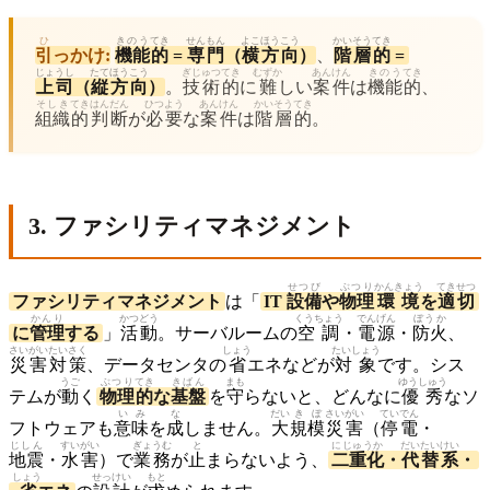
ひ
きのう
てき
せんもん
よこ
ほうこう
かいそう
てき
引
っかけ:
機能
的
=
専門
（
横
方向
）
、
階層
的
=
じょうし
たて
ほうこう
ぎじゅつ
てき
むずか
あんけん
きのう
てき
上司
（
縦
方向
）
。
技術
的
に
難
しい
案件
は
機能
的
、
そしき
てき
はんだん
ひつよう
あんけん
かいそう
てき
組織
的
判断
が
必要
な
案件
は
階層
的
。
3. ファシリティマネジメント
せつび
ぶつり
かんきょう
てきせつ
ファシリティマネジメント
は「
IT
設備
や
物理
環境
を
適切
かんり
かつどう
くうちょう
でんげん
ぼうか
に
管理
する
」
活動
。サーバルームの
空調
・
電源
・
防火
、
さいがい
たいさく
しょう
たいしょう
災害
対策
、データセンタの
省
エネなどが
対象
です。シス
うご
ぶつり
てき
きばん
まも
ゆうしゅう
テムが
動
く
物理
的
な
基盤
を
守
らないと、どんなに
優秀
なソ
いみ
な
だい
きぼ
さいがい
ていでん
フトウェアも
意味
を
成
しません。
大
規模
災害
（
停電
・
じしん
すいがい
ぎょうむ
と
にじゅうか
だいたい
けい
地震
・
水害
）で
業務
が
止
まらないよう、
二重化
・
代替
系
・
しょう
せっけい
もと