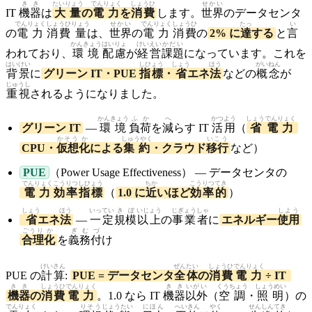
きき
たいりょう
でんりょく
しょうひ
せかい
IT
機器
は
大量
の
電力
を
消費
します。
世界
のデータセンタ
でんりょく
しょうひ
りょう
せかい
でんりょく
しょうひ
たっ
い
の
電力
消費
量
は、
世界
の
電力
消費
の
2% に
達
する
と
言
かんきょう
はいりょ
けいえい
かだい
われており、
環境
配慮
が
経営
課題
になっています。これを
はいけい
しひょう
しょう
ほう
がいねん
背景
に
グリーン IT・PUE
指標
・
省
エネ
法
などの
概念
が
じゅうし
重視
されるようになりました。
かんきょう
ふか
へ
かつよう
しょう
でんりょく
グリーン IT
—
環境
負荷
を
減
らす IT
活用
（
省
電力
かそう
か
しゅうやく
いこう
CPU・
仮想
化
による
集約
・クラウド
移行
など）
PUE
（Power Usage Effectiveness） — データセンタの
でんりょく
こうりつ
しひょう
ちか
こうりつ
てき
電力
効率
指標
（
1.0 に
近
いほど
効率
的
）
しょう
ほう
いってい
きぼ
いじょう
じぎょう
しゃ
しよう
省
エネ
法
—
一定
規模
以上
の
事業
者
に
エネルギー
使用
ごうり
か
ぎむづ
合理
化
を
義務付
け
けいさん
ぜんたい
しょうひ
でんりょく
PUE の
計算
:
PUE = データセンタ
全体
の
消費
電力
÷ IT
きき
しょうひ
でんりょく
きき
いがい
くうちょう
しょうめい
機器
の
消費
電力
。1.0 なら IT
機器
以外
（
空調
・
照明
）の
でんりょく
りそう
じょうたい
にほん
へいきん
やく
せんしん
てき