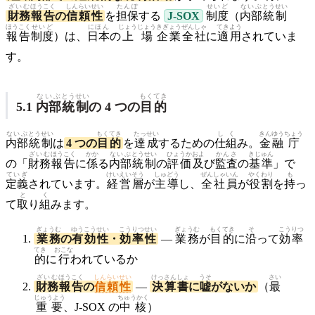
ざいむ
ほうこく
しんらい
せい
たんぽ
せいど
ないぶ
とうせい
財務
報告
の
信頼
性
を
担保
する
J-SOX
制度
（
内部
統制
ほうこく
せいど
にほん
じょうじょう
きぎょう
ぜんしゃ
てきよう
報告
制度
）は、
日本
の
上場
企業
全社
に
適用
されていま
す。
ないぶ
とうせい
もくてき
5.1
内部
統制
の 4 つの
目的
ないぶ
とうせい
もくてき
たっせい
しく
きんゆう
ちょう
内部
統制
は
4 つの
目的
を
達成
するための
仕組
み。
金融
庁
ざいむ
ほうこく
かか
ないぶ
とうせい
ひょうか
およ
かんさ
きじゅん
の「
財務
報告
に
係
る
内部
統制
の
評価
及
び
監査
の
基準
」で
ていぎ
けいえい
そう
しゅどう
ぜん
しゃいん
やくわり
も
定義
されています。
経営
層
が
主導
し、
全
社員
が
役割
を
持
っ
と
く
て
取
り
組
みます。
ぎょうむ
ゆうこう
せい
こうりつ
せい
ぎょうむ
もくてき
そ
こうりつ
業務
の
有効
性
・
効率
性
—
業務
が
目的
に
沿
って
効率
てき
おこな
的
に
行
われているか
ざいむ
ほうこく
しんらいせい
けっさん
しょ
うそ
さい
財務
報告
の
信頼性
—
決算
書
に
嘘
がないか
（
最
じゅうよう
ちゅうかく
重要
、J-SOX の
中核
）