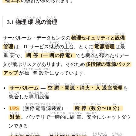
省
エネ
の
設計
が
求
められます。
ぶつり
かんきょう
かんり
3.1
物理
環境
の
管理
ぶつり
せつび
サーバルーム・データセンタの
物理
セキュリティと
設備
かんり
けいぞく
どだい
でんげん
かんり
さい
管理
は、IT サービス
継続
の
土台
。とくに
電源
管理
は
最
じゅうよう
まどか
とま
いっしゅん
ていでん
きき
こわ
重要
で、
瞬
停
（
一瞬
の
停電
）
でも
機器
が
壊
れたりデー
と
ただん
かい
でんげん
タが
飛
ぶリスクがあります。そのため
多段
階
の
電源
バック
ひょうじゅん
せっけい
アップ
が
標準
設計
になっています。
くうちょう
でんげん
しょうか
にゅう
たいしつ
かんり
サーバルーム
—
空調
・
電源
・
消火
・
入
退室
管理
を
とうごう
せんよう
せつび
統合
した
専用
設備
む
ていでん
でんげん
そうち
まどか
とま
すう
ふん
ぶん
UPS
（
無
停電
電源
装置
） —
瞬
停
（
数
分
〜10
分
）
たいさく
いちじ
てき
きゅうでん
あんぜん
対策
。バッテリで
一時
的
に
給電
、
安全
にシャットダウ
ンできる
じか
はつでん
そうち
ちょうじかん
ていでん
たいさく
すう
じかん
すう
にち