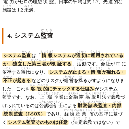
電力
がゼロの
理想
状態
。
日本
の
平均
は
約
1.7、
先進
的
な
しせつ
みまん
施設
は 1.2
未満
。
かんさ
4. システム
監査
かんさ
じょうほう
てきせつ
うんよう
システム
監査
は「
情報
システムが
適切
に
運用
されている
どくりつ
だいさんしゃ
けんしょう
かつどう
かいしゃ
か、
独立
した
第三者
が
検証
する
」
活動
です。
会社
が IT に
いぞん
じだい
と
じょうほう
も
依存
する
時代
になり、
システムが
止
まる・
情報
が
漏
れる・
ふせい
お
けいえい
ゆ
不正
が
起
きる
などのリスクが
経営
を
揺
るがすようになりま
きゃっかん
てき
しく
した。これを
客観
的
にチェックする
仕組
み
がシステム
かんさ
じょうじょう
きぎょう
きんゆう
しょうひん
とりひき
ほう
ぎむ
監査
です。なお、
上場
企業
に
金融
商品
取引
法
で
義務
づ
こうにん
かいけいし
ざいむしょひょう
かんさ
ないぶ
けられているのは
公認
会計士
による
財務諸表
監査
・
内部
とうせい
かんさ
けいざい
さんぎょう
しょう
きじゅん
もと
統制
監査
（J-SOX）
であり、
経済
産業
省
の
基準
に
基
づ
かんさ
にんい
ほうてい
ぎむ
く
システム
監査
そのものは
任意
（
法定
義務
ではない）で