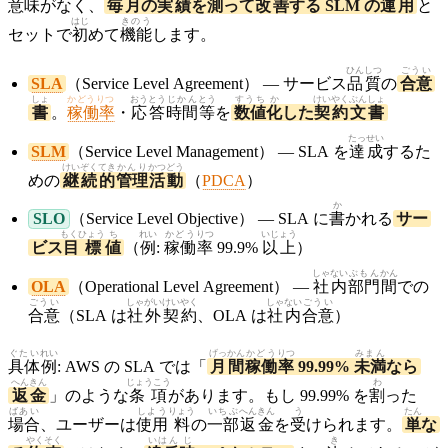
意味
がなく、
毎月
の
実績
を
測
って
改善
する SLM の
運用
と
はじ
きのう
セットで
初
めて
機能
します。
ひんしつ
ごうい
SLA
（Service Level Agreement） — サービス
品質
の
合意
しょ
かどうりつ
おうとう
じかん
とう
すうち
か
けいやく
ぶんしょ
書
。
稼働率
・
応答
時間
等
を
数値
化
した
契約
文書
たっせい
SLM
（Service Level Management） — SLA を
達成
するた
けいぞく
てき
かんり
かつどう
めの
継続
的
管理
活動
（
PDCA
）
か
SLO
（Service Level Objective） — SLA に
書
かれる
サー
もくひょう
ち
れい
かどう
りつ
いじょう
ビス
目標
値
（
例
:
稼働
率
99.9%
以上
）
しゃない
ぶもん
かん
OLA
（Operational Level Agreement） —
社内
部門
間
での
ごうい
しゃがい
けいやく
しゃない
ごうい
合意
（SLA は
社外
契約
、OLA は
社内
合意
）
ぐたい
れい
げっかん
かどう
りつ
みまん
具体
例
: AWS の SLA では「
月間
稼働
率
99.99%
未満
なら
へんきん
じょうこう
わ
返金
」のような
条項
があります。もし 99.99% を
割
った
ばあい
しよう
りょう
いちぶ
へんきん
う
たん
場合
、ユーザーは
使用
料
の
一部
返金
を
受
けられます。
単
な
やくそく
いはん
じ
き