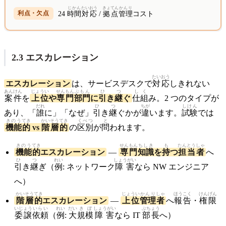
じかん
たいおう
きょてん
かんり
24
時間
対応
/
拠点
管理
コスト
2.3 エスカレーション
たいおう
エスカレーション
は、サービスデスクで
対応
しきれない
あんけん
じょうい
せんもん
ぶもん
ひ
つ
しく
案件
を
上位
や
専門
部門
に
引
き
継
ぐ
仕組
み。2 つのタイプが
だれ
ひ
つ
ちが
しけん
あり、「
誰
に」「なぜ」
引
き
継
ぐかが
違
います。
試験
では
きのう
てき
かいそう
てき
くべつ
と
機能
的
vs
階層
的
の
区別
が
問
われます。
きのう
てき
せんもん
ちしき
も
たんとう
しゃ
機能
的
エスカレーション
—
専門
知識
を
持
つ
担当
者
へ
ひ
つ
れい
しょうがい
引
き
継
ぎ（
例
: ネットワーク
障害
なら NW エンジニア
へ）
かいそう
てき
じょうい
かんり
しゃ
ほうこく
けんげん
階層
的
エスカレーション
—
上位
管理
者
へ
報告
・
権限
いじょう
いらい
れい
だい
きぼ
しょうがい
ぶちょう
委譲
依頼
（
例
:
大
規模
障害
なら IT
部長
へ）