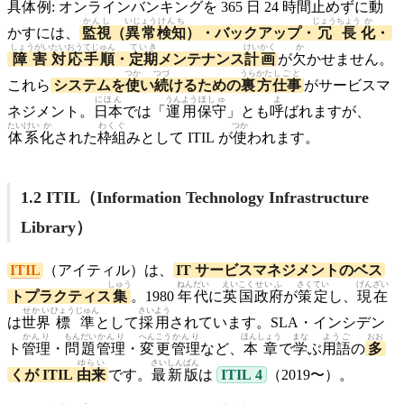
具体
例
: オンラインバンキングを 365
日
24
時間
止
めずに
動
かんし
いじょう
けんち
じょうちょう
か
かすには、
監視
（
異常
検知
）・バックアップ・
冗長
化
・
しょうがい
たいおう
てじゅん
ていき
けいかく
か
障害
対応
手順
・
定期
メンテナンス
計画
が
欠
かせません。
つか
つづ
うらかた
しごと
これら
システムを
使
い
続
けるための
裏方
仕事
がサービスマ
にほん
うんよう
ほしゅ
よ
ネジメント。
日本
では「
運用
保守
」とも
呼
ばれますが、
たいけい
か
わくぐ
つか
体系
化
された
枠組
みとして ITIL が
使
われます。
1.2 ITIL（Information Technology Infrastructure
Library）
ITIL
（アイティル）は、
IT サービスマネジメントのベス
しゅう
ねんだい
えいこく
せいふ
さくてい
げんざい
トプラクティス
集
。1980
年代
に
英国
政府
が
策定
し、
現在
せかい
ひょうじゅん
さいよう
は
世界
標準
として
採用
されています。SLA・インシデン
かんり
もんだい
かんり
へんこう
かんり
ほんしょう
まな
ようご
おお
ト
管理
・
問題
管理
・
変更
管理
など、
本章
で
学
ぶ
用語
の
多
ゆらい
さいしん
ばん
くが ITIL
由来
です。
最新
版
は
ITIL 4
（2019〜）。