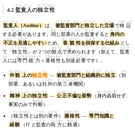
かんさ
じん
どくりつ
せい
4.2
監査
人
の
独立
性
かんさ
じん
ひ
かんさ
ぶもん
どくりつ
たちば
けんしょう
監査
人
（Auditor）
は、
被
監査
部門
と
独立
した
立場
で
検証
ひつよう
おな
ぶしょ
ひと
かんさ
みうち
する
必要
があります。
同
じ
部署
の
人
が
監査
すると
身内
の
ふせい
みのが
きゃっかん
せい
たんぽ
しく
不正
を
見逃
しやすい
ため、
客観
性
を
担保
する
仕組
み
とし
どくりつ
せい
かんてん
もと
くわ
かんさ
て「
独立
性
」が 2 つの
観点
で
求
められます（
加
えて、
監査
じん
せんもん
のうりょく
てきかく
せい
べっと
ひつよう
人
には
専門
能力
＝
適格
性
も
別途
必要
です）。
がいかん
じょう
どくりつせい
ひ
かんさ
ぶもん
そしき
てき
どくりつ
べつ
外観
上
の
独立性
—
被
監査
部門
と
組織
的
に
独立
（
別
ぶしょ
しゃがい
だいさんしゃ
きかん
部署
、あるいは
社外
の
第三者
機関
）
せいしん
じょう
どくりつ
せい
こうせい
ふへん
しせい
みうち
ひいき
精神
上
の
独立
性
—
公正
不偏
な
姿勢
（
身内
贔屓
せず、
じじつ
はんだん
事実
のみで
判断
）
どくりつ
せい
べつ
ようけん
てきかく
せい
せんもん
ちしき
（
独立
性
とは
別
の
要件
）
適格
性
—
専門
知識
と
けいけん
かんさ
りょうほう
せいつう
経験
（IT と
監査
の
両方
に
精通
）