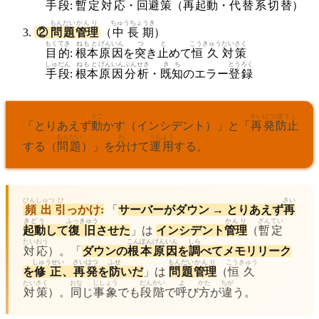
手段
:
暫定
対応
・
回避
策
（
再
起動
・
代替
系
切替
）
もんだい
かんり
ちゅうちょうき
②
問題
管理
（
中長期
）
もくてき
ねもと
げんいん
つ
と
こうきゅう
たいさく
目的
:
根本
原因
を
突
き
止
めて
恒久
対策
しゅだん
ねもと
げんいん
ぶんせき
きち
とうろく
手段
:
根本
原因
分析
・
既知
のエラー
登録
うご
さいはつ
ぼうし
「とりあえず
動
かす（インシデント）」と「
再発
防止
もんだい
わ
うんよう
する（
問題
）」を
分
けて
運用
する。
ひんしゅつ
ひ
さい
頻出
引
っかけ:
「
サーバーがダウン → とりあえず
再
きどう
ふっきゅう
かんり
ざんてい
起動
して
復旧
させた
」は
インシデント
管理
（
暫定
たいおう
こんぽん
げんいん
しら
対応
）。「
ダウンの
根本
原因
を
調
べてメモリリーク
しゅうせい
さいはつ
ふせ
もんだい
かんり
こうきゅう
を
修正
、
再発
を
防
いだ
」は
問題
管理
（
恒久
たいさく
おな
じしょう
だんかい
よ
かた
ちが
対策
）。
同
じ
事象
でも
段階
で
呼
び
方
が
違
う。