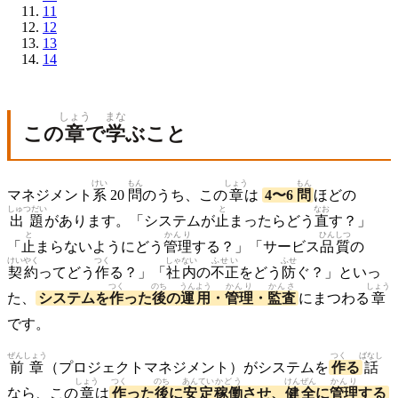
11
12
13
14
しょう
まな
この
章
で
学
ぶこと
けい
もん
しょう
もん
マネジメント
系
20
問
のうち、この
章
は
4〜6
問
ほどの
しゅつだい
と
なお
出題
があります。「システムが
止
まったらどう
直
す？」
と
かんり
ひんしつ
「
止
まらないようにどう
管理
する？」「サービス
品質
の
けいやく
つく
しゃない
ふせい
ふせ
契約
ってどう
作
る？」「
社内
の
不正
をどう
防
ぐ？」といっ
つく
のち
うんよう
かんり
かんさ
しょう
た、
システムを
作
った
後
の
運用
・
管理
・
監査
にまつわる
章
です。
ぜんしょう
つく
ばなし
前章
（プロジェクトマネジメント）がシステムを
作
る
話
しょう
つく
のち
あんてい
かどう
けんぜん
かんり
なら、この
章
は
作
った
後
に
安定
稼働
させ、
健全
に
管理
する