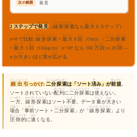
発見
はっけん
せんけい
たんさく
さいだい
2 ステップで
発見
（
線形
探索
なら
最大
6 ステップ）
ひかく
せんけい
たんさく
さいだい
かい
にぶん
たんさく
n=8 で
比較
:
線形
探索
=
最大
8
回
（O(n)） /
二分
探索
さいだい
かい
まん
かい
かい
=
最大
3
回
（O(log n)） n=10⁶ なら 100
万
回
vs 20
回
—
おお
さ
ひろ
n が
大
きいほど
差
が
広
がる
ひんしゅつ
ひ
に
ふん
たんさく
ず
ぜんてい
頻出
引
っかけ:
二
分
探索
は「ソート
済
み」が
前提
。
はいれつ
にぶん
たんさく
つか
ソートされていない
配列
に
二分
探索
は
使
えない。
いっぽう
せんけい
たんさく
ふよう
りょう
おお
一方
、
線形
探索
はソート
不要
。データ
量
が
大
きい
ばあい
じぜん
にぶん
たんさく
せんけい
たんさく
場合
「
事前
ソート +
二分
探索
」が「
線形
探索
」より
あっとうてき
はや
圧倒的
に
速
くなる。