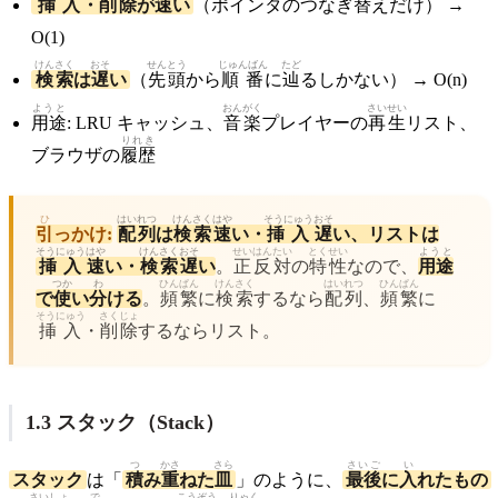
挿入
・
削除
が
速
い
（ポインタのつなぎ
替
えだけ） →
O(1)
けんさく
おそ
せんとう
じゅんばん
たど
検索
は
遅
い
（
先頭
から
順番
に
辿
るしかない） → O(n)
ようと
おんがく
さいせい
用途
: LRU キャッシュ、
音楽
プレイヤーの
再生
リスト、
りれき
ブラウザの
履歴
ひ
はいれつ
けんさく
はや
そうにゅう
おそ
引
っかけ:
配列
は
検索
速
い・
挿入
遅
い、リストは
そうにゅう
はや
けんさく
おそ
せい
はんたい
とくせい
ようと
挿入
速
い・
検索
遅
い
。
正
反対
の
特性
なので、
用途
つか
わ
ひんぱん
けんさく
はいれつ
ひんぱん
で
使
い
分
ける
。
頻繁
に
検索
するなら
配列
、
頻繁
に
そうにゅう
さくじょ
挿入
・
削除
するならリスト。
1.3 スタック（Stack）
つ
かさ
さら
さいご
い
スタック
は「
積
み
重
ねた
皿
」のように、
最後
に
入
れたもの
さいしょ
で
こうぞう
りゃく