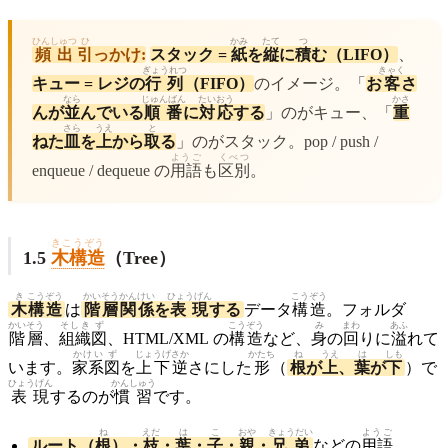
ひんしゅつ
ひ
かみ
たて
つ
頻出
引
っかけ:
スタック =
紙
を
縦
に
積
む（LIFO）
、
ぎょうれつ
きゃく
キュー = レジの
行列
（FIFO）
のイメージ。「
お
客
さ
なら
じゅんばん
たいおう
かさ
んが
並
んでいる
順番
に
対応
する
」のがキュー、「
重
さら
うえ
と
ねた
皿
を
上
から
取
る
」のがスタック。pop / push /
ようご
くべつ
enqueue / dequeue の
用語
も
区別
。
きこうぞう
1.5
木構造
（Tree）
き
こうぞう
かいそう
かんけい
ひょうげん
こうぞう
木
構造
は
階層
関係
を
表現
する
データ
構造
。フォルダ
かいそう
そしき
ず
こうぞう
み
まわ
あふ
階層
、
組織
図
、HTML/XML の
構造
など、
身
の
回
りに
溢
れて
かけい
ず
じょうげ
さか
かたち
ね
うえ
は
しも
います。
家系
図
を
上下
逆
さにした
形
（
根
が
上
、
葉
が
下
）で
ひょうげん
かんしゅう
表現
するのが
慣習
です。
ね
えだ
は
こ
おや
きょうだい
ようご
ルート（
根
）・
枝
・
葉
・
子
・
親
・
兄弟
などの
用語