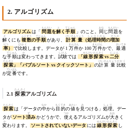
2. アルゴリズム
もんだい
と
てじゅん
おな
もんだい
アルゴリズム
は「
問題
を
解
く
手順
」のこと。
同
じ
問題
を
と
ふくすう
てじゅん
けいさん
りょう
しょり
じかん
ぞうか
解
くにも
複数
の
手順
があり、
計算
量
（
処理
時間
の
増加
りつ
ひかく
まん
けん
まん
けん
さいてき
率
）
で
比較
します。データが 1
万
件
か 100
万
件
かで、
最適
てじゅん
か
しけん
せんけい
たんさく
にぶん
な
手順
は
変
わってきます。
試験
では
「
線形
探索
vs
二分
たんさく
けいさん
りょう
ひかく
探索
」「バブルソート vs クイックソート」
の
計算
量
比較
ていばん
が
定番
です。
たんさく
2.1
探索
アルゴリズム
たんさく
なか
もくてき
あたい
み
しょり
探索
は「データの
中
から
目的
の
値
を
見
つける」
処理
。デー
ず
つか
おお
タが
ソート
済
み
かどうかで、
使
えるアルゴリズムが
大
きく
か
せんけい
たんさく
変
わります。
ソートされていないデータ
には
線形
探索
し