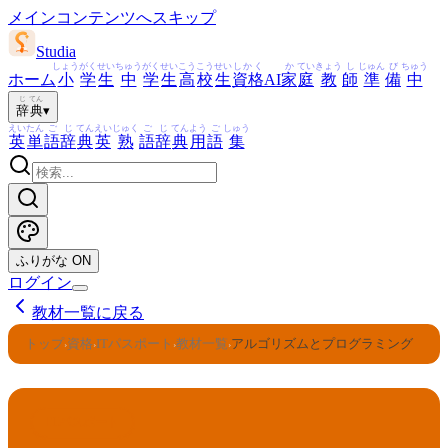
メインコンテンツへスキップ
Studia
しょう
がく
せい
ちゅう
がく
せい
こう
こう
せい
しかく
か
てい
きょう
し
じゅん
び
ちゅう
ホーム
小
学
生
中
学
生
高
校
生
資格
AI
家
庭
教
師
準
備
中
じ
てん
辞
典
▾
えい
たん
ご
じ
てん
えい
じゅく
ご
じ
てん
よう
ご
しゅう
英
単
語
辞
典
英
熟
語
辞
典
用
語
集
ふりがな
ON
ログイン
教材一覧に戻る
トップ
資格
ITパスポート
教材一覧
アルゴリズムとプログラミング
›
›
›
›
ITパスポート