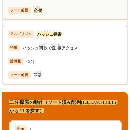
ひつよう
必要
ハッシュたんさく
ハッシュ探索
かんすう
ちょくせつ
ハッシュ
関数
で
直接
アクセス
O(1)
ふよう
不要
に
ふん
たんさく
どうさ
ず
はいれつ
二
分
探索
の
動作
（ソート
済
み
配列
[1,3,5,7,9,11,13,15]
さが
から 11 を
探
す）
1