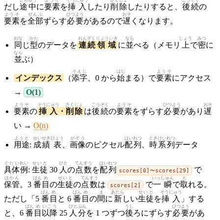
だし
途中
に
要素
を
挿入
したり
削除
したりすると、
後続
の
ようそ
ぜんぶ
ひつよう
おそ
要素
を
全部
ずらす
必要
があるので
遅
くなります。
おな
かた
れんぞく
りょういき
なら
じょう
みつ
同
じ
型
のデータを
連続
領域
に
並
べる（メモリ
上
で
密
に
なら
並
ぶ）
そえじ
はじ
ようそ
インデックス
（
添字
、0 から
始
まる）で
要素
にアクセス
→
O(1)
ようそ
そうにゅう
さくじょ
こうぞく
ようそ
ひつよう
おそ
要素
の
挿入
・
削除
は
後続
の
要素
をずらす
必要
があり
遅
い →
O(n)
ようと
せいせき
ひょう
がぞう
はいれつ
とき
けいれつ
用途
:
成績
表
、
画像
のピクセル
配列
、
時
系列
データ
ぐたい
れい
せいと
ひと
てんすう
はいれつ
具体
例
:
生徒
30
人
の
点数
を
配列
で
scores[0]〜scores[29]
ほかん
ばん
め
せいと
てんすう
いっしゅん
と
保管
。3
番
目
の
生徒
の
点数
は
で
一瞬
で
取
れる。
scores[2]
ばん
め
ばん
め
ま
あたら
せいと
そうにゅう
ただし「5
番
目
と 6
番
目
の
間
に
新
しい
生徒
を
挿入
」する
ばん
め
いこう
ひと
ぶん
うし
ひつよう
と、6
番
目
以降
25
人
分
を 1 つずつ
後
ろにずらす
必要
があ