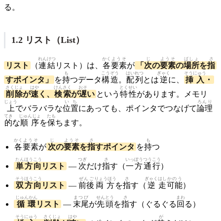
る。
1.2 リスト（List）
れんけつ
かく
ようそ
じ
ようそ
ばしょ
さ
リスト
（
連結
リスト）は、
各
要素
が
「
次
の
要素
の
場所
を
指
も
こうぞう
はいれつ
ぎゃく
そうにゅう
すポインタ」
を
持
つデータ
構造
。
配列
とは
逆
に、
挿入
・
さくじょ
はや
けんさく
おそ
とくせい
削除
が
速
く、
検索
が
遅
い
という
特性
があります。メモリ
じょう
いち
ろんり
上
でバラバラな
位置
にあっても、ポインタでつなげて
論理
てき
じゅんじょ
たも
的
な
順序
を
保
ちます。
かく
ようそ
じ
ようそ
さ
も
各
要素
が
次
の
要素
を
指
すポインタ
を
持
つ
たん
ほうこう
つぎ
さ
いっぽう
つうこう
単
方向
リスト
—
次
だけ
指
す（
一方
通行
）
そうほうこう
ぜんご
りょうほう
さ
ぎゃく
はし
かのう
双方向
リスト
—
前後
両方
を
指
す（
逆
走
可能
）
じゅんかん
まつび
せんとう
さ
まわ
循環
リスト
—
末尾
が
先頭
を
指
す（ぐるぐる
回
る）
そうにゅう
さくじょ
はや
が