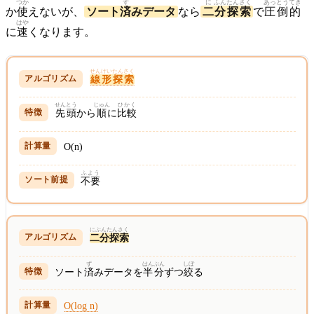
つか
ず
に
ふん
たんさく
あっとうてき
か
使
えないが、
ソート
済
みデータ
なら
二
分
探索
で
圧倒的
はや
に
速
くなります。
せんけいたんさく
線形探索
せんとう
じゅん
ひかく
先頭
から
順
に
比較
O(n)
ふよう
不要
にぶんたんさく
二分探索
ず
はんぶん
しぼ
ソート
済
みデータを
半分
ずつ
絞
る
O(log n)