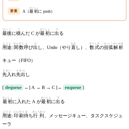
さいしょ
A（
最初
に push）
さいご
つ
さいしょ
で
最後
に
積
んだ C が
最初
に
出
る
ようと
かんすう
よ
だ
なお
すうしき
かっこ
かいせき
用途
:
関数
呼
び
出
し、Undo（やり
直
し）、
数式
の
括弧
解析
キュー（FIFO）
さきい
さきだ
先入
れ
先出
し
[
dequeue
←] A → B → C [←
enqueue
]
さいしょ
い
さいしょ
で
最初
に
入
れた A が
最初
に
出
る
ようと
いんさつ
ま
ぎょうれつ
用途
:
印刷
待
ち
行列
、メッセージキュー、タスクスケジュ
ーラ