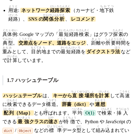
ようと
けいろ
たんさく
ちかてつ
用途
:
ネットワーク
経路
探索
（カーナビ・
地下鉄
けいろ
かんけい
ぶんせき
経路
）、
SNS の
関係
分析
、
レコメンド
ぐたい
れい
さいたん
けいろ
けんさく
たんさく
具体
例
: Google マップの「
最短
経路
検索
」はグラフ
探索
の
てんけい
こうさてん
どうろ
きょり
しょよう
じかん
典型
。
交差点
をノード、
道路
をエッジ
、
距離
や
所要
時間
を
おもみ
もくてき
ち
さいたん
けいろ
ほう
重み
として、
目的
地
までの
最短
経路
を
ダイクストラ
法
など
けいさん
で
計算
しています。
1.7 ハッシュテーブル
ちょくせつ
ばしょ
けいさん
こうそく
ハッシュテーブル
は、
キーから
直接
場所
を
計算
して
高速
けんさく
こうぞう
じしょ
れんそう
に
検索
できるデータ
構造
。
辞書
（dict）
や
連想
はいれつ
よ
へいきん
けんさく
そうにゅう
配列
（Map）
とも
呼
ばれます。
平均
O(1)
で
検索
・
挿入
さいきょう
はや
とくちょう
できる
最強
クラスの
速
さ
が
特徴
で、Python や JavaScript の
ひょうじゅん
がた
く
こ
/
などの
標準
データ
型
として
組
み
込
まれてい
dict
Object