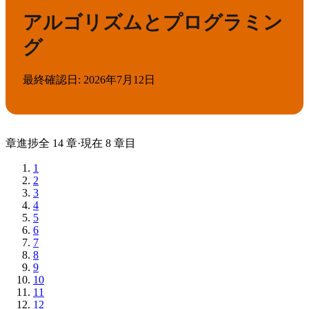
アルゴリズムとプログラミン
グ
最終確認日
:
2026年7月12日
章
進捗
全
14
章
·
現在
8
章目
1
2
3
4
5
6
7
8
9
10
11
12