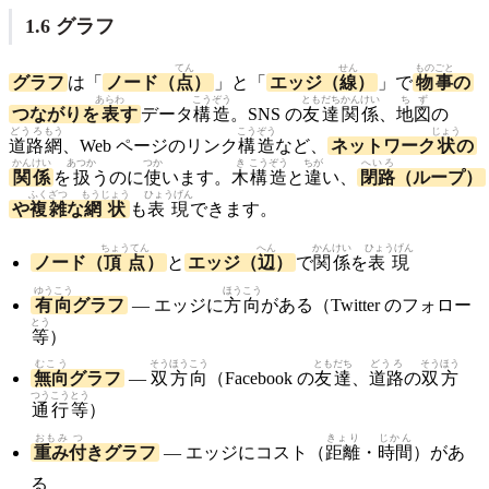
1.6 グラフ
てん
せん
ものごと
グラフ
は「
ノード（
点
）
」と「
エッジ（
線
）
」で
物事
の
あらわ
こうぞう
ともだち
かんけい
ちず
つながりを
表
す
データ
構造
。SNS の
友達
関係
、
地図
の
どうろ
もう
こうぞう
じょう
道路
網
、Web ページのリンク
構造
など、
ネットワーク
状
の
かんけい
あつか
つか
き
こうぞう
ちが
へいろ
関係
を
扱
うのに
使
います。
木
構造
と
違
い、
閉路
（ループ）
ふくざつ
もうじょう
ひょうげん
や
複雑
な
網状
も
表現
できます。
ちょうてん
へん
かんけい
ひょうげん
ノード（
頂点
）
と
エッジ（
辺
）
で
関係
を
表現
ゆうこう
ほうこう
有向
グラフ
— エッジに
方向
がある（Twitter のフォロー
とう
等
）
むこう
そうほうこう
ともだち
どうろ
そうほう
無向
グラフ
—
双方向
（Facebook の
友達
、
道路
の
双方
つうこう
とう
通行
等
）
おもみ
つ
きょり
じかん
重み
付
きグラフ
— エッジにコスト（
距離
・
時間
）があ
る