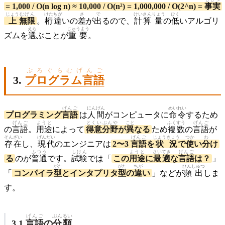
= 1,000 / O(n log n) ≈ 10,000 / O(n²) = 1,000,000 / O(2^n) =
事実
じょう
むげん
けたちが
さ
で
けいさん
りょう
ひく
上
無限
。
桁違
いの
差
が
出
るので、
計算
量
の
低
いアルゴリ
えら
じゅうよう
ズムを
選
ぶことが
重要
。
ぷろぐらむげんご
3.
プログラム言語
げんご
にんげん
めいれい
プログラミング
言語
は
人間
がコンピュータに
命令
するため
げんご
ようと
とくい
ぶんや
こと
ふくすう
げんご
の
言語
。
用途
によって
得意
分野
が
異
なる
ため
複数
の
言語
が
そんざい
げんだい
げんご
じょうきょう
つか
わ
存在
し、
現代
のエンジニアは
2〜3
言語
を
状況
で
使
い
分
け
ふつう
しけん
ようと
さいてき
げんご
る
のが
普通
です。
試験
では「
この
用途
に
最適
な
言語
は？
」
がた
がた
ちが
ひんしゅつ
「
コンパイラ
型
とインタプリタ
型
の
違
い
」などが
頻出
しま
す。
げんご
ぶんるい
3.1
言語
の
分類