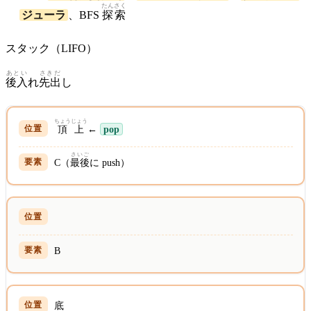
たんさく
ジューラ
、BFS
探索
スタック（LIFO）
あとい
さきだ
後入
れ
先出
し
ちょうじょう
頂上
←
pop
さいご
C（
最後
に push）
B
底