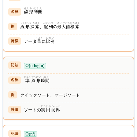
せんけい
じかん
線形
時間
せんけい
たんさく
はいれつ
さいだいち
けんさく
線形
探索
、
配列
の
最大値
検索
りょう
ひれい
データ
量
に
比例
O(n log n)
じゅん
せんけい
じかん
準
線形
時間
クイックソート、マージソート
じつよう
げんかい
ソートの
実用
限界
O(n²)