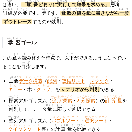
ちが
じゅんばん
じっこう
けっか
もと
しこう
は
違
い、
「
順番
どおりに
実行
して
結果
を
求
める」
思考
くんれん
ひつよう
あわ
へんすう
あたい
かみ
か
いち
ほ
訓練
が
必要
です。
慌
てず、
変数
の
値
を
紙
に
書
きながら
一
歩
てっそく
ずつトレース
するのが
鉄則
。
がくしゅう
学習
ゴール
しょう
よ
お
じてん
いか
この
章
を
読
み
終
えた
時点
で、
以下
ができるようになってい
めざ
ることを
目指
します。
しゅよう
でーたこうぞう
はいれつ
れんけつりすと
すたっく
主要
データ構造
（
配列
・
連結リスト
・
スタック
・
きゅー
き
ぐらふ
はんべつ
キュー
・
木
・
グラフ
）を
シナリオから
判別
できる
たんさく
せんけいたんさく
にぶんたんさく
けいさんりょう
探索
アルゴリズム（
線形探索
・
2 分探索
）の
計算量
を
はんべつ
りょう
おう
せんたく
判別
して、データ
量
に
応
じて
選択
できる
せいれつ
ばぶるそーと
せんたくそーと
整列
アルゴリズム（
バブルソート
・
選択ソート
・
くいっくそーと
けいさん
りょう
ひかく
クイックソート
等）の
計算
量
を
比較
できる