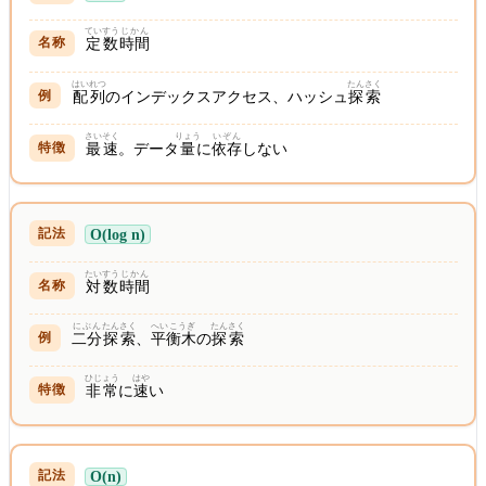
ていすう
じかん
定数
時間
はいれつ
たんさく
配列
のインデックスアクセス、ハッシュ
探索
さいそく
りょう
いぞん
最速
。データ
量
に
依存
しない
O(log n)
たい
すう
じかん
対
数
時間
にぶん
たんさく
へいこうぎ
たんさく
二分
探索
、
平衡木
の
探索
ひじょう
はや
非常
に
速
い
O(n)