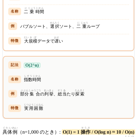
に
じょう
じかん
二
乗
時間
せんたく
に
じゅう
バブルソート、
選択
ソート、
二
重
ループ
だい
きぼ
おそ
大
規模
データで
遅
い
O(2^n)
しすう
じかん
指数
時間
ぶぶん
しゅうごう
れっきょ
そう
あ
たんさく
部分
集合
の
列挙
、
総
当
たり
探索
じつよう
こんなん
実用
困難
ぐたい
れい
そうさ
具体
例
（n=1,000 のとき）:
O(1) = 1
操作
/ O(log n) ≈ 10 / O(n)
じじつ