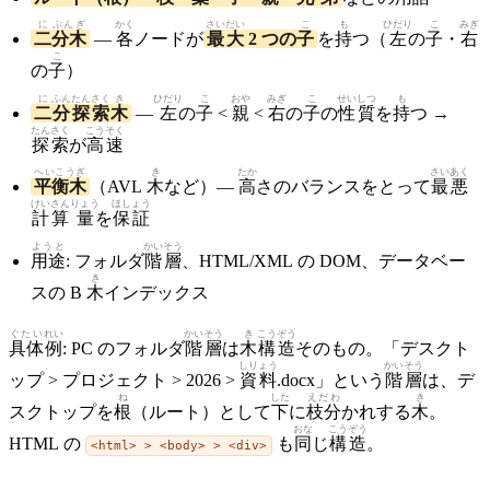
に
ぶんぎ
かく
さいだい
こ
も
ひだり
こ
みぎ
二
分木
—
各
ノードが
最大
2 つの
子
を
持
つ（
左
の
子
・
右
こ
の
子
）
に
ふん
たんさく
き
ひだり
こ
おや
みぎ
こ
せいしつ
も
二
分
探索
木
—
左
の
子
<
親
<
右
の
子
の
性質
を
持
つ →
たんさく
こうそく
探索
が
高速
へいこうぎ
き
たか
さいあく
平衡木
（AVL
木
など）—
高
さのバランスをとって
最悪
けいさん
りょう
ほしょう
計算
量
を
保証
ようと
かいそう
用途
: フォルダ
階層
、HTML/XML の DOM、データベー
き
スの B
木
インデックス
ぐたい
れい
かいそう
き
こうぞう
具体
例
: PC のフォルダ
階層
は
木
構造
そのもの。「デスクト
しりょう
かいそう
ップ > プロジェクト > 2026 >
資料
.docx」という
階層
は、デ
ね
した
えだわ
き
スクトップを
根
（ルート）として
下
に
枝分
かれする
木
。
おな
こうぞう
HTML の
も
同
じ
構造
。
<html> > <body> > <div>