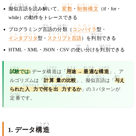
ぎじ
げんご
よ
と
へんすう
せいぎょこうぶん
擬似
言語
を
読
み
解
いて、
変数
・
制御構文
（if・for・
どうさ
while）の
動作
をトレースできる
げんご
ぶんるい
こんぱいら
プログラミング
言語
の
分類
（
コンパイラ
型・
いんたぷりた
すくりぷとげんご
はんべつ
インタプリタ
型・
スクリプト言語
）を
判別
できる
つか
わ
はんべつ
HTML・XML・JSON・CSV の
使
い
分
けを
判別
できる
しけん
こうぞう
ようと
さいてき
こうぞう
試験
では:
データ
構造
は「
用途
→
最適
な
構造
」、ア
けいさん
りょう
ひかく
ぎじ
げんご
あた
ルゴリズムは「
計算
量
の
比較
」、
擬似
言語
は「
与
え
にゅうりょく
なに
しゅつりょく
られた
入力
で
何
を
出力
するか
」の 3 パターンが
ていばん
定番
です。
こうぞう
1. データ
構造