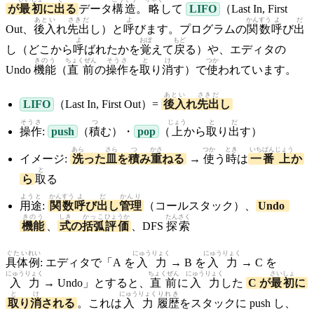
が
最初
に
出
る
データ
構造
。
略
して
LIFO
（Last In, First
あとい
さきだ
よ
かんすう
よ
だ
Out、
後入
れ
先出
し）と
呼
びます。プログラムの
関数
呼
び
出
よ
おぼ
もど
し（どこから
呼
ばれたかを
覚
えて
戻
る）や、エディタの
きのう
ちょくぜん
そうさ
と
け
つか
Undo
機能
（
直前
の
操作
を
取
り
消
す）で
使
われています。
あとい
さきだ
LIFO
（Last In, First Out）=
後入
れ
先出
し
そうさ
つ
じょう
と
だ
操作
:
push
（
積
む）・
pop
（
上
から
取
り
出
す）
あら
さら
つ
かさ
つか
とき
いち
ばん
じょう
イメージ:
洗
った
皿
を
積
み
重
ねる
→
使
う
時
は
一
番
上
か
と
ら
取
る
ようと
かんすう
よ
だ
かんり
用途
:
関数
呼
び
出
し
管理
（コールスタック）、
Undo
きのう
しき
かっこ
ひょうか
たんさく
機能
、
式
の
括弧
評価
、DFS
探索
ぐたい
れい
にゅうりょく
にゅうりょく
具体
例
: エディタで「A を
入力
→ B を
入力
→ C を
にゅうりょく
ちょくぜん
にゅうりょく
さいしょ
入力
→ Undo」とすると、
直前
に
入力
した
C が
最初
に
と
け
にゅうりょく
りれき
取
り
消
される
。これは
入力
履歴
をスタックに push し、