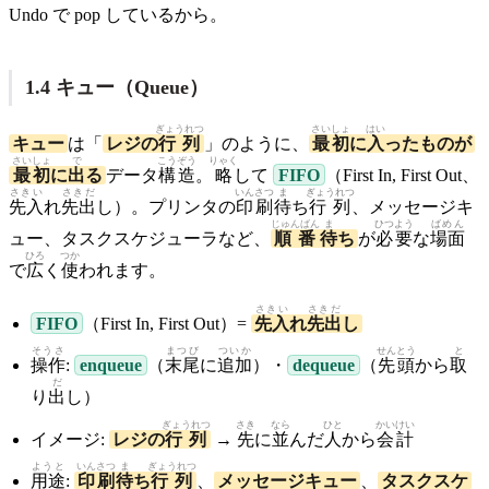
Undo で pop しているから。
1.4 キュー（Queue）
ぎょうれつ
さいしょ
はい
キュー
は「
レジの
行列
」のように、
最初
に
入
ったものが
さいしょ
で
こうぞう
りゃく
最初
に
出
る
データ
構造
。
略
して
FIFO
（First In, First Out、
さきい
さきだ
いんさつ
ま
ぎょうれつ
先入
れ
先出
し）。プリンタの
印刷
待
ち
行列
、メッセージキ
じゅんばん
ま
ひつよう
ばめん
ュー、タスクスケジューラなど、
順番
待
ち
が
必要
な
場面
ひろ
つか
で
広
く
使
われます。
さきい
さきだ
FIFO
（First In, First Out）=
先入
れ
先出
し
そうさ
まつび
ついか
せんとう
と
操作
:
enqueue
（
末尾
に
追加
）・
dequeue
（
先頭
から
取
だ
り
出
し）
ぎょうれつ
さき
なら
ひと
かいけい
イメージ:
レジの
行列
→
先
に
並
んだ
人
から
会計
ようと
いんさつ
ま
ぎょうれつ
用途
:
印刷
待
ち
行列
、
メッセージキュー
、
タスクスケ