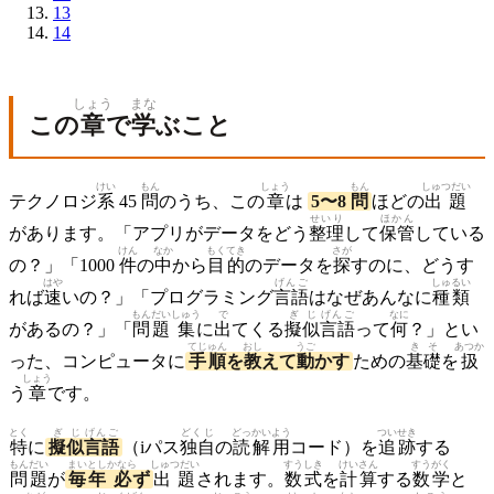
13
14
しょう
まな
この
章
で
学
ぶこと
けい
もん
しょう
もん
しゅつだい
テクノロジ
系
45
問
のうち、この
章
は
5〜8
問
ほどの
出題
せいり
ほかん
があります。「アプリがデータをどう
整理
して
保管
している
けん
なか
もくてき
さが
の？」「1000
件
の
中
から
目的
のデータを
探
すのに、どうす
はや
げんご
しゅるい
れば
速
いの？」「プログラミング
言語
はなぜあんなに
種類
もんだい
しゅう
で
ぎじ
げんご
なに
があるの？」「
問題
集
に
出
てくる
擬似
言語
って
何
？」とい
てじゅん
おし
うご
きそ
あつか
った、コンピュータに
手順
を
教
えて
動
かす
ための
基礎
を
扱
しょう
う
章
です。
とく
ぎじ
げんご
どくじ
どっかい
よう
ついせき
特
に
擬似
言語
（iパス
独自
の
読解
用
コード）を
追跡
する
もんだい
まいとし
かなら
しゅつだい
すうしき
けいさん
すうがく
問題
が
毎年
必
ず
出題
されます。
数式
を
計算
する
数学
と