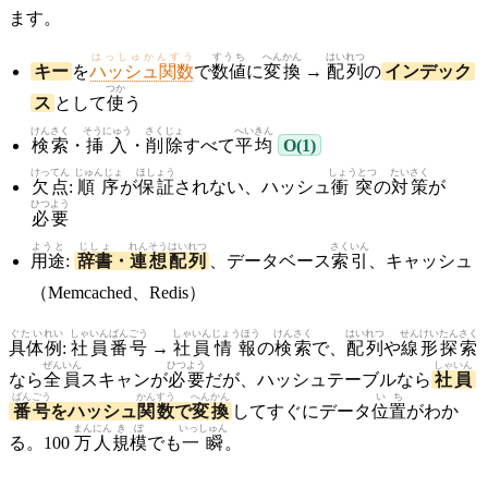
ます。
はっしゅかんすう
すうち
へんかん
はいれつ
キー
を
ハッシュ関数
で
数値
に
変換
→
配列
の
インデック
つか
ス
として
使
う
けんさく
そうにゅう
さくじょ
へいきん
検索
・
挿入
・
削除
すべて
平均
O(1)
けってん
じゅんじょ
ほしょう
しょうとつ
たいさく
欠点
:
順序
が
保証
されない、ハッシュ
衝突
の
対策
が
ひつよう
必要
ようと
じしょ
れんそう
はいれつ
さくいん
用途
:
辞書
・
連想
配列
、データベース
索引
、キャッシュ
（Memcached、Redis）
ぐたい
れい
しゃいん
ばんごう
しゃいん
じょうほう
けんさく
はいれつ
せんけい
たんさく
具体
例
:
社員
番号
→
社員
情報
の
検索
で、
配列
や
線形
探索
ぜんいん
ひつよう
しゃいん
なら
全員
スキャンが
必要
だが、ハッシュテーブルなら
社員
ばんごう
かんすう
へんかん
いち
番号
をハッシュ
関数
で
変換
してすぐにデータ
位置
がわか
まん
にん
きぼ
いっしゅん
る。100
万
人
規模
でも
一瞬
。