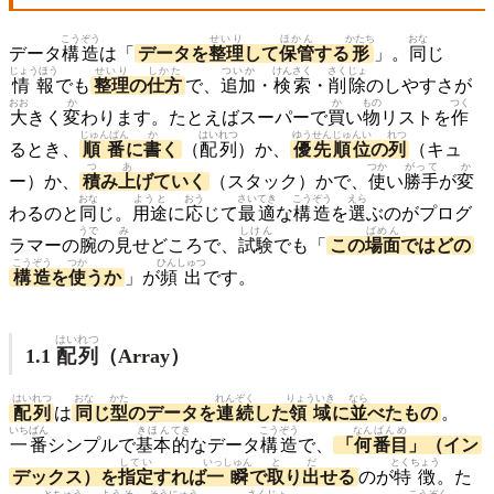
こうぞう
せいり
ほかん
かたち
おな
データ
構造
は「
データを
整理
して
保管
する
形
」。
同
じ
じょうほう
せいり
しかた
ついか
けんさく
さくじょ
情報
でも
整理
の
仕方
で、
追加
・
検索
・
削除
のしやすさが
おお
か
か
もの
つく
大
きく
変
わります。たとえばスーパーで
買
い
物
リストを
作
じゅんばん
か
はいれつ
ゆうせん
じゅんい
れつ
るとき、
順番
に
書
く
（
配列
）か、
優先
順位
の
列
（キュ
つ
あ
つか
がって
か
ー）か、
積
み
上
げていく
（スタック）かで、
使
い
勝手
が
変
おな
ようと
おう
さいてき
こうぞう
えら
わるのと
同
じ。
用途
に
応
じて
最適
な
構造
を
選
ぶのがプログ
うで
み
しけん
ばめん
ラマーの
腕
の
見
せどころで、
試験
でも「
この
場面
ではどの
こうぞう
つか
ひんしゅつ
構造
を
使
うか
」が
頻出
です。
はいれつ
1.1
配列
（Array）
はいれつ
おな
かた
れんぞく
りょういき
なら
配列
は
同
じ
型
のデータを
連続
した
領域
に
並
べたもの
。
いちばん
きほん
てき
こうぞう
なん
ばんめ
一番
シンプルで
基本
的
なデータ
構造
で、
「
何
番目
」（イン
してい
いっしゅん
と
だ
とくちょう
デックス）を
指定
すれば
一瞬
で
取
り
出
せる
のが
特徴
。た
とちゅう
ようそ
そうにゅう
さくじょ
こうぞく