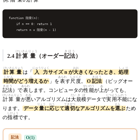
function 階乗(n):

    if n == 0: return 1

けいさん
りょう
きほう
2.4
計算
量
（オーダー
記法
）
けいさん
りょう
にゅうりょく
おお
しょり
計算
量
は「
入力
サイズ n が
大
きくなったとき、
処理
じかん
ふ
あらわ
しゃくど
きほう
時間
がどう
増
えるか
」を
表
す
尺度
。
O
記法
（ビッグオー
きほう
あらわ
せいのう
あ
記法
）で
表
します。コンピュータの
性能
が
上
がっても、
けいさん
りょう
わる
だい
きぼ
じつよう
ふのう
計算
量
が
悪
いアルゴリズムは
大
規模
データで
実用
不能
にな
りょう
おう
てきせつ
えら
ります。
データ
量
に
応
じて
適切
なアルゴリズムを
選
ぶ
ため
しひょう
の
指標
です。
O(1)