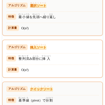
せんたくそーと
選択ソート
さいしょうち
せんとう
く
かえ
最小値
を
先頭
へ
繰
り
返
し
O(n²)
そうにゅうそーと
挿入ソート
せいれつ
ず
ぶぶん
そうにゅう
整列
済
み
部分
に
挿入
O(n²)
くいっくそーと
クイックソート
きじゅん
ち
ぶんかつ
基準
値
（pivot）で
分割