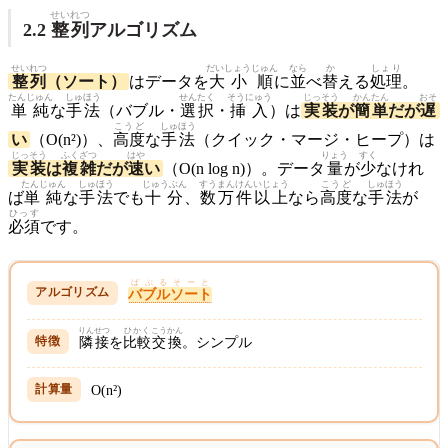
せいれつ
2.2
整列
アルゴリズム
せいれつ
だいしょう
じゅん
なら
か
しょり
整列
（ソート）
はデータを
大小
順
に
並
べ
替
える
処理
。
たんじゅん
しゅほう
せんたく
そうにゅう
じっそう
かんたん
おそ
単純
な
手法
（バブル・
選択
・
挿入
）は
実装
が
簡単
だが
遅
こうど
しゅほう
い
（O(n²)）、
高度
な
手法
（クイック・マージ・ヒープ）は
じっそう
ふくざつ
はや
りょう
すく
実装
は
複雑
だが
速
い
（O(n log n)）。データ
量
が
少
なけれ
たんじゅん
しゅほう
じゅうぶん
すう
まん
けん
いじょう
こうど
しゅほう
ば
単純
な
手法
でも
十分
、
数
万
件
以上
なら
高度
な
手法
が
ひっす
必須
です。
ばぶるそーと
バブルソート
りんせつ
ひかく
こうかん
隣接
を
比較
交換
。シンプル
O(n²)