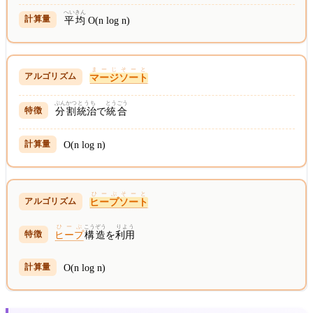
へいきん
平均
O(n log n)
まーじそーと
マージソート
ぶんかつ
とうち
とうごう
分割
統治
で
統合
O(n log n)
ひーぷそーと
ヒープソート
ひーぷ
こうぞう
りよう
ヒープ
構造
を
利用
O(n log n)