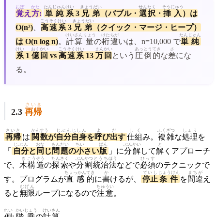
おぼ
かた
たんじゅん
けい
きょうだい
せんたく
そうにゅう
覚
え
方
:
単純
系
3
兄弟
（バブル・
選択
・
挿入
）は
こうそく
けい
きょうだい
O(n²)
、
高速
系
3
兄弟
（クイック・マージ・ヒープ）
けいさん
りょう
けたちが
たんじゅん
は O(n log n)
。
計算
量
の
桁違
いは、n=10,000 で
単純
けい
おく
かい
こうそく
けい
まん
かい
あっとうてき
さ
系
1
億
回
vs
高速
系
13
万
回
という
圧倒的
な
差
にな
る。
さいき
2.3
再帰
さいき
かんすう
じぶん
じしん
よ
だ
しく
ふくざつ
しょり
再帰
は
関数
が
自分
自身
を
呼
び
出
す
仕組
み。
複雑
な
処理
を
じぶん
おな
もんだい
ちい
ばん
ぶんかい
と
「
自分
と
同
じ
問題
の
小
さい
版
」に
分解
して
解
くアプローチ
き
こうぞう
たんさく
ぶんかつ
とうち
ほう
ひっす
で、
木
構造
の
探索
や
分割
統治
法
などで
必須
のテクニックで
ちょっかん
てき
か
ていし
じょうけん
まちが
す。プログラムが
直感
的
に
書
けるが、
停止
条件
を
間違
え
むげん
ちゅうい
ると
無限
ループになるので
注意
。
れい
かい
じょう
けいさん
例
:
階
乗
の
計算