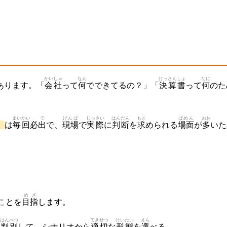
かいしゃ
なん
けっさん
しょ
なに
あります。「
会社
って
何
でできてるの？」「
決算
書
って
何
のた
まいかい
で
げんば
じっさい
はんだん
もと
ばめん
おお
）
は
毎回
必
出
で、
現場
で
実際
に
判断
を
求
められる
場面
が
多
いた
めざ
ことを
目指
します。
はんべつ
てきせつ
けいたい
えら
を
判別
して、シナリオから
適切
な
形態
を
選
べる