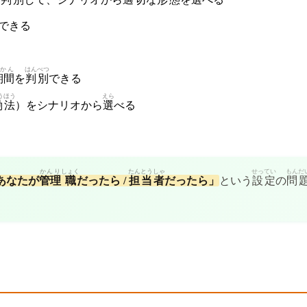
できる
かん
はんべつ
期間
を
判別
できる
う
ほう
えら
働
法
）をシナリオから
選
べる
かんり
しょく
たんとう
しゃ
せってい
もんだ
あなたが
管理
職
だったら /
担当
者
だったら」
という
設定
の
問