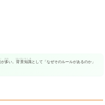
い
おお
はいけい
ちしき
題
が
多
い。
背景
知識
として「なぜそのルールがあるのか」