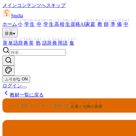
メインコンテンツへスキップ
Studia
しょう
がく
せい
ちゅう
がく
せい
こう
こう
せい
しかく
か
てい
きょう
し
じゅん
び
ちゅう
ホーム
小
学
生
中
学
生
高
校
生
資格
AI
家
庭
教
師
準
備
中
じ
てん
辞
典
▾
えい
たん
ご
じ
てん
えい
じゅく
ご
じ
てん
よう
ご
しゅう
英
単
語
辞
典
英
熟
語
辞
典
用
語
集
ふりがな
ON
ログイン
教材一覧に戻る
きぎょう
ほうむ
きそ
トップ
資格
ITパスポート
教材一覧
›
›
›
›
企業
と
法務
の
基礎
ITパスポート