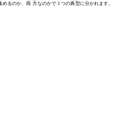
集
めるのか、
両方
なのかで 3 つの
典型
に
分
かれます。