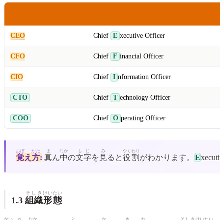
りゃくしょう
せいしき
めい
略称
正式
名
CEO
Chief
E
xecutive Officer
CFO
Chief
F
inancial Officer
CIO
Chief
I
nformation Officer
CTO
Chief
T
echnology Officer
COO
Chief
O
perating Officer
おぼ
かた
ま
なか
もじ
み
やくわり
覚
え
方
:
真
ん
中
の
文字
を
見
ると
役割
がわかります。
E
xecut
そしき
けいたい
1.3
組織
形態
かいしゃ
なか
ぶ
か
き
わ
そしき
けいたい