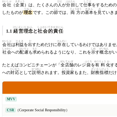
かいしゃ
きぎょう
ひと
ぶんたん
しごと
会社
（
企業
）は、たくさんの
人
が
分担
して
仕事
をするための
りねん
ふし
りょうほう
きほん
み
したものが
理念
です。この
節
では、
両方
の
基本
を
見
ていき
けいえい
りねん
しゃかい
てき
せきにん
1.1
経営
理念
と
社会
的
責任
かいしゃ
りえき
だ
そんざい
会社
は
利益
を
出
すためだけに
存在
しているわけではありませ
しゃかい
はいりょ
もと
しめ
がいねん
社会
への
配慮
も
求
められるようになり、これを
示
す
概念
がい
ぜん
てんぽ
ぶくろ
ゆうりょう
か
たとえばコンビニチェーンが「
全
店舗
のレジ
袋
を
有料
化
す
たいおう
せつめい
とうし
か
ざいむ
しひょう
への
対応
として
説明
されます。
投資
家
もまた、
財務
指標
だ
ようご
用語
MVV
CSR
（Corporate Social Responsibility）