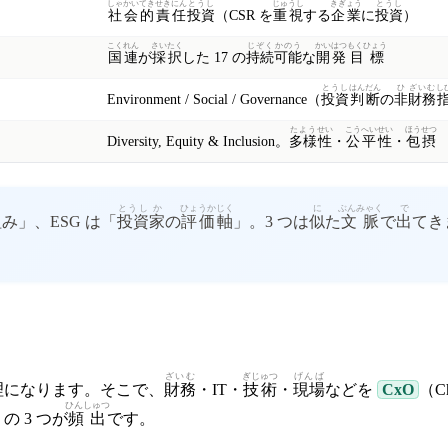
しゃかい
てき
せきにん
とうし
じゅうし
きぎょう
とうし
社会
的
責任
投資
（CSR を
重視
する
企業
に
投資
）
こくれん
さいたく
じぞく
かのう
かいはつ
もくひょう
国連
が
採択
した 17 の
持続
可能
な
開発
目標
とうし
はんだん
ひ
ざいむ
し
Environment / Social / Governance（
投資
判断
の
非
財務
たよう
せい
こうへい
せい
ほうせつ
Diversity, Equity & Inclusion。
多様
性
・
公平
性
・
包摂
とうし
か
ひょうか
じく
に
ぶんみゃく
で
組
み」、ESG は「
投資
家
の
評価
軸
」。3 つは
似
た
文脈
で
出
てき
り
ざいむ
ぎじゅつ
げんば
理
になります。そこで、
財務
・IT・
技術
・
現場
などを
CxO
（Ch
ひんしゅつ
の 3 つが
頻出
です。