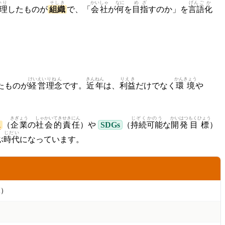
いり
そしき
かいしゃ
なに
めざ
げんご
か
理
したものが
組織
で、「
会社
が
何
を
目指
すのか」を
言語
化
けいえい
りねん
きんねん
りえき
かんきょう
たものが
経営
理念
です。
近年
は、
利益
だけでなく
環境
や
きぎょう
しゃかい
てき
せきにん
じぞく
かのう
かいはつ
もくひょう
R
（
企業
の
社会
的
責任
）や
SDGs
（
持続
可能
な
開発
目標
）
じだい
ぶ
時代
になっています。
範
）