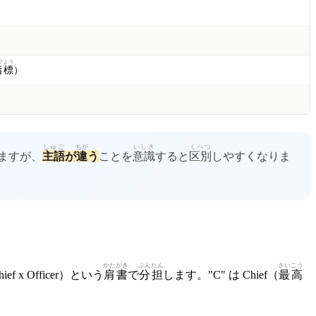
ひょう
指標
）
しゅご
ちが
いしき
くべつ
ますが、
主語
が
違
う
ことを
意識
すると
区別
しやすくなりま
かたがき
ぶんたん
さいこう
ief x Officer）という
肩書
で
分担
します。"C" は Chief（
最高