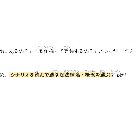
ちょさく
けん
とうろく
めにあるの？」「
著作
権
って
登録
するの？」といった、ビジ
よ
てきせつ
ほうりつ
めい
がいねん
えら
もんだい
め、
シナリオを
読
んで
適切
な
法律
名
・
概念
を
選
ぶ
問題
が