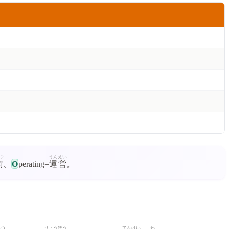
つ
うんえい
術
、
O
perating=
運営
。
あつ
りょうほう
てんけい
わ