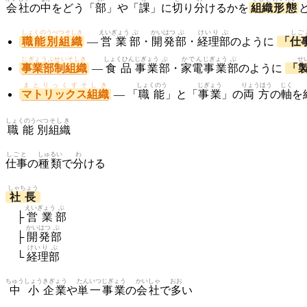
会社
の
中
をどう「
部
」や「
課
」に
切
り
分
けるかを
組織
形態
しょくのうべつそしき
えいぎょう
ぶ
かいはつ
ぶ
けいり
ぶ
しご
職能別組織
—
営業
部
・
開発
部
・
経理
部
のように
「
仕
じぎょうぶせいそしき
しょくひん
じぎょう
ぶ
かでん
じぎょう
ぶ
せ
事業部制組織
—
食品
事業
部
・
家電
事業
部
のように
「
まとりっくすそしき
しょくのう
じぎょう
りょうほう
じく
マトリックス組織
— 「
職能
」と「
事業
」の
両方
の
軸
を
しょくのう
べつ
そしき
職能
別
組織
しごと
しゅるい
わ
仕事
の
種類
で
分
ける
しゃちょう
社長
えいぎょう
ぶ
├
営業
部
かいはつ
ぶ
├
開発
部
けいり
ぶ
└
経理
部
ちゅうしょう
きぎょう
たんいつ
じぎょう
かいしゃ
おお
中小
企業
や
単一
事業
の
会社
で
多
い