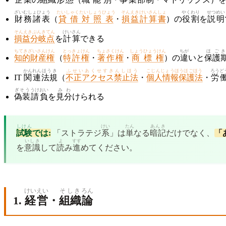
ざいむしょひょう
たいしゃくたいしょうひょう
そんえきけいさんしょ
やくわり
せつめい
財務諸表
（
貸借対照表
・
損益計算書
）の
役割
を
説明
そんえきぶんきてん
けいさん
損益分岐点
を
計算
できる
ちてきざいさんけん
とっきょけん
ちょさくけん
しょうひょうけん
ちが
ほご
き
知的財産権
（
特許権
・
著作権
・
商標権
）の
違
いと
保護
かんれん
ほうき
ふせいあくせすきんしほう
こじんじょうほうほごほう
ろうど
IT
関連
法規
（
不正アクセス禁止法
・
個人情報保護法
・
労
ぎそう
うけおい
みわ
偽装
請負
を
見分
けられる
しけん
けい
たん
あんき
試験
では:
「ストラテジ
系
」は
単
なる
暗記
だけでなく、
「
いしき
よ
すす
を
意識
して
読
み
進
めてください。
けいえい
そしき
ろん
1.
経営
・
組織
論