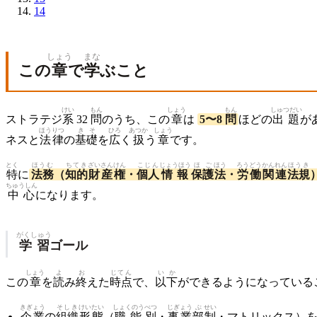
14
しょう
まな
この
章
で
学
ぶこと
けい
もん
しょう
もん
しゅつだい
ストラテジ
系
32
問
のうち、この
章
は
5〜8
問
ほどの
出題
が
ほうりつ
きそ
ひろ
あつか
しょう
ネスと
法律
の
基礎
を
広
く
扱
う
章
です。
とく
ほうむ
ちてき
ざいさん
けん
こじん
じょうほう
ほご
ほう
ろうどう
かんれん
ほうき
特
に
法務
（
知的
財産
権
・
個人
情報
保護
法
・
労働
関連
法規
ちゅうしん
中心
になります。
がくしゅう
学習
ゴール
しょう
よ
お
じてん
いか
この
章
を
読
み
終
えた
時点
で、
以下
ができるようになっている
きぎょう
そしき
けいたい
しょくのう
べつ
じぎょう
ぶ
せい
企業
の
組織
形態
（
職能
別
・
事業
部
制
・マトリックス）