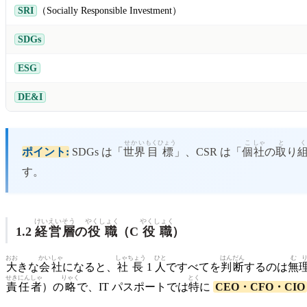
SRI
（Socially Responsible Investment）
SDGs
ESG
DE&I
せかい
もくひょう
こ
しゃ
と
く
ポイント:
SDGs は「
世界
目標
」、CSR は「
個
社
の
取
り
す。
けいえい
そう
やくしょく
やくしょく
1.2
経営
層
の
役職
（C
役職
）
おお
かいしゃ
しゃちょう
ひと
はんだん
む
大
きな
会社
になると、
社長
1
人
ですべてを
判断
するのは
無
せきにん
しゃ
りゃく
とく
責任
者
）の
略
で、IT パスポートでは
特
に
CEO・CFO・CIO