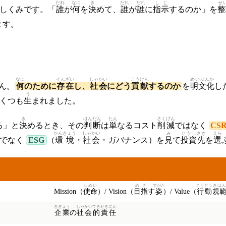
だれ
なに
き
だれ
だれ
しじ
せ
しくみです。「
誰
が
何
を
決
めて、
誰
が
誰
に
指示
するのか」を
整
ます。
なに
そんざい
しゃかい
こうけん
めいぶんか
ん。
何
のために
存在
し、
社会
にどう
貢献
するのか
を
明文化
し
う
くつも
生
まれました。
き
はんだん
たん
さくげん
る」と
決
めるとき、その
判断
は
単
なるコスト
削減
ではなく
CS
かんきょう
しゃかい
み
とうし
さき
えら
けでなく
ESG
（
環境
・
社会
・ガバナンス）を
見
て
投資
先
を
選
いみ
意味
しめい
めざ
すがた
こうどう
きはん
Mission（
使命
）/ Vision（
目指
す
姿
）/ Value（
行動
規
きぎょう
しゃかい
てき
せきにん
企業
の
社会
的
責任