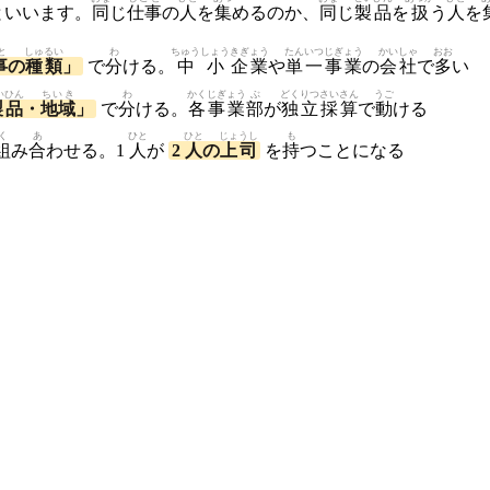
といいます。
同
じ
仕事
の
人
を
集
めるのか、
同
じ
製品
を
扱
う
人
を
と
しゅるい
わ
ちゅうしょう
きぎょう
たんいつ
じぎょう
かいしゃ
おお
事
の
種類
」
で
分
ける。
中小
企業
や
単一
事業
の
会社
で
多
い
いひん
ちいき
わ
かく
じぎょう
ぶ
どくりつ
さいさん
うご
製品
・
地域
」
で
分
ける。
各
事業
部
が
独立
採算
で
動
ける
く
あ
ひと
ひと
じょうし
も
組
み
合
わせる。1
人
が
2
人
の
上司
を
持
つことになる