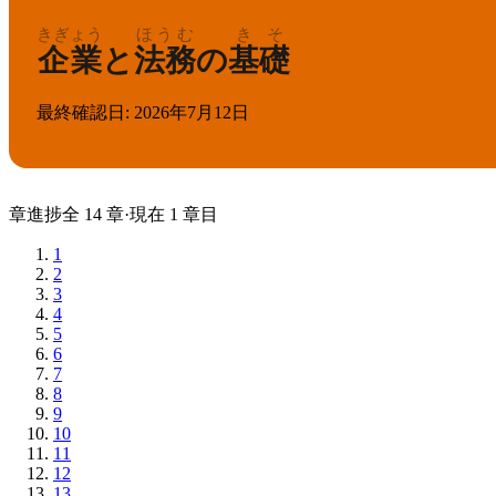
きぎょう
ほうむ
きそ
企業
と
法務
の
基礎
最終確認日
:
2026年7月12日
章
進捗
全
14
章
·
現在
1
章目
1
2
3
4
5
6
7
8
9
10
11
12
13