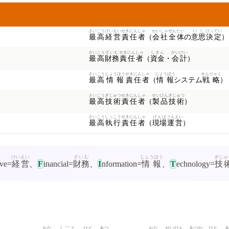
やくわり
役割
さいこう
けいえい
せきにん
しゃ
かいしゃ
ぜんたい
いし
けってい
最高
経営
責任
者
（
会社
全体
の
意思
決定
）
さいこう
ざいむ
せきにん
しゃ
しきん
かいけい
最高
財務
責任
者
（
資金
・
会計
）
さいこう
じょうほう
せきにん
しゃ
じょうほう
せんりゃく
最高
情報
責任
者
（
情報
システム
戦略
）
さいこう
ぎじゅつ
せきにん
しゃ
せいひん
ぎじゅつ
最高
技術
責任
者
（
製品
技術
）
さいこう
しっこう
せきにん
しゃ
げんば
うんえい
最高
執行
責任
者
（
現場
運営
）
けいえい
ざいむ
じょうほう
ぎじゅ
ive=
経営
、
F
inancial=
財務
、
I
nformation=
情報
、
T
echnology=
技
おな
しごと
ひと
あつ
おな
せいひん
あつか
ひと