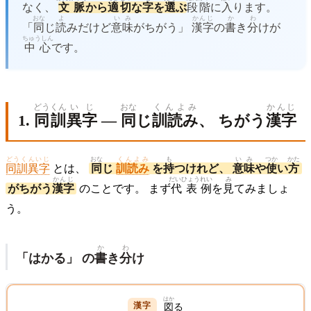
なく、
文脈
から
適切
な
字
を
選
ぶ
段階
に
入
ります。
おな
よ
いみ
かんじ
か
わ
「
同
じ
読
みだけど
意味
がちがう」
漢字
の
書
き
分
けが
ちゅうしん
中心
です。
どう
くん
いじ
おな
くんよみ
かんじ
1.
同
訓
異字
—
同
じ
訓読み
、 ちがう
漢字
どうくんいじ
おな
くんよみ
も
いみ
つか
かた
同訓異字
とは、
同
じ
訓読み
を
持
つけれど、
意味
や
使
い
方
かんじ
だいひょう
れい
み
がちがう
漢字
のことです。 まず
代表
例
を
見
てみましょ
う。
か
わ
「はかる」 の
書
き
分
け
はか
図
る