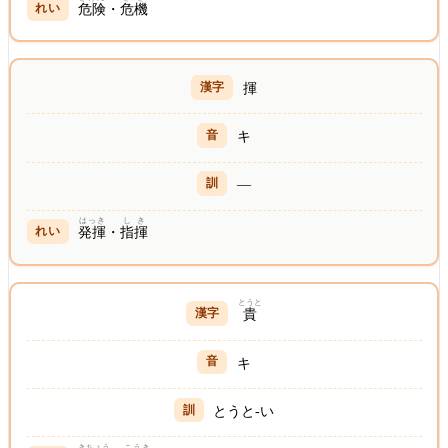
危険
・
危機
揮
キ
—
はっき
しき
発揮
・
指揮
とうと
貴
キ
とうと-い
きちょう
こうき