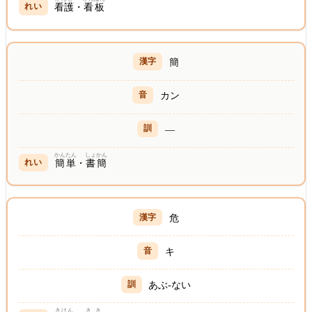
看護
・
看板
簡
カン
—
かんたん
しょかん
簡単
・
書簡
危
キ
あぶ-ない
きけん
きき