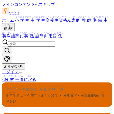
メインコンテンツへスキップ
Studia
しょう
がく
せい
ちゅう
がく
せい
こう
こう
せい
しかく
か
てい
きょう
し
じゅん
び
ちゅう
ホーム
小
学
生
中
学
生
高
校
生
資格
AI
家
庭
教
師
準
備
中
じ
てん
辞
典
▾
えい
たん
ご
じ
てん
えい
じゅく
ご
じ
てん
よう
ご
しゅう
英
単
語
辞
典
英
熟
語
辞
典
用
語
集
ふりがな
ON
ログイン
きょうざい
いちらん
もど
‹
教材
一覧
に
戻
る
しょうがくせい
こくご
ねんせい
きょうざい
いちらん
トップ
›
›
›
›
小学生
国語
6
年生
教材
一覧
ねん
せい
かんじ
じ
どう
くん
いじ
どうおん
いぎ
ご
か
6
年
生
で ならう
漢字
（まえ）96
字
と
同
訓
異字
・
同音
異義
語
の
書
わ
き
分
け