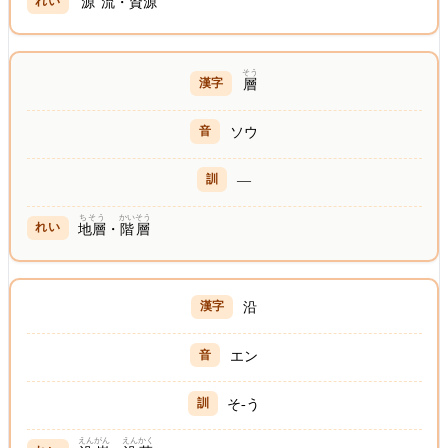
源流
・
資源
そう
層
ソウ
—
ちそう
かいそう
地層
・
階層
沿
エン
そ-う
えんがん
えんかく