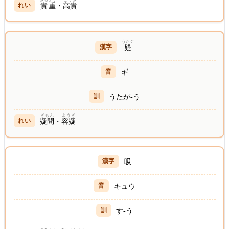
貴重
・
高貴
うたぐ
疑
ギ
うたが-う
ぎもん
ようぎ
疑問
・
容疑
吸
キュウ
す-う