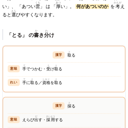
くも
あつ
かんが
い」、 「あつい
雲
」 は 「
厚
い」。
何があついのか
を
考
え
えら
ると
選
びやすくなります。
か
わ
「とる」 の
書
き
分
け
と
取
る
て
う
と
手
でつかむ・
受
け
取
る
て
と
しかく
と
手
に
取
る／
資格
を
取
る
と
採
る
だ
さいよう
えらび
出
す・
採用
する