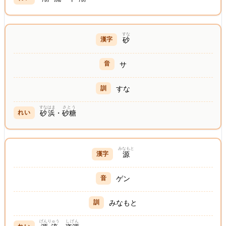
すな
砂
サ
すな
すなはま
さとう
砂浜
・
砂糖
みなもと
源
ゲン
みなもと
げんりゅう
しげん