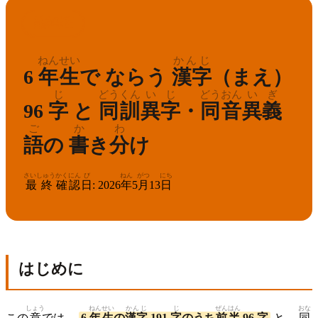
こくご
ねんせい
6
国語
年生
ねん
せい
かんじ
6
年
生
で ならう
漢字
（まえ）
じ
どう
くん
いじ
どうおん
いぎ
96
字
と
同
訓
異字
・
同音
異義
ご
か
わ
語
の
書
き
分
け
さいしゅう
かくにん
び
ねん
がつ
にち
最終
確認
日
:
2026
年
5
月
13
日
はじめに
しょう
ねんせい
かんじ
じ
ぜんはん
おな
この
章
では、
6
年生
の
漢字
191
字
のうち
前半
96 字
と、
同