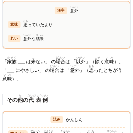
いがい
意外
おも
思
っていたより
いがい
けっか
意外
な
結果
かぞく
こ
ばあい
いがい
のぞ
いみ
「
家族
___ は
来
ない」 の
場合
は 「
以外
」（
除
く
意味
）。
ばあい
いがい
おも
「___ にやさしい」 の
場合
は 「
意外
」（
思
ったとちがう
いみ
意味
）。
た
だいひょう
れい
その
他
の
代表
例
かんしん
かんしん
きょうみ
かんしん
きも
かんしん