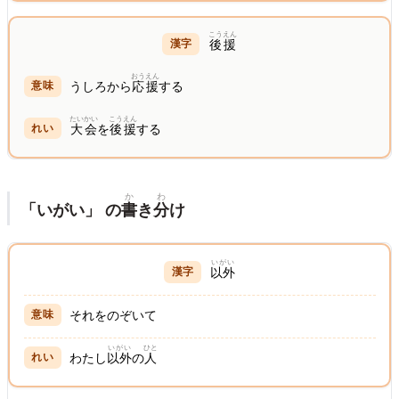
こうえん
後援
おうえん
うしろから
応援
する
たいかい
こうえん
大会
を
後援
する
か
わ
「いがい」 の
書
き
分
け
いがい
以外
それをのぞいて
いがい
ひと
わたし
以外
の
人