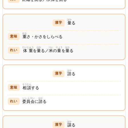
はか
量
る
おも
重
さ・かさをしらべる
たいじゅう
はか
べい
りょう
はか
体重
を
量
る／
米
の
量
を
量
る
はか
諮
る
そうだん
相談
する
いいん
かい
はか
委員
会
に
諮
る
はか
謀
る