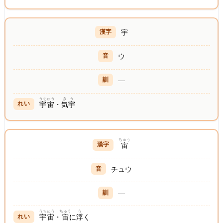
宇
ウ
—
うちゅう
きう
宇宙
・
気宇
ちゅう
宙
チュウ
—
うちゅう
ちゅう
う
宇宙
・
宙
に
浮
く