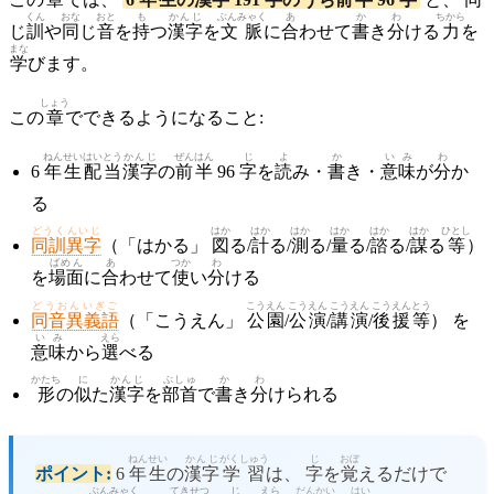
くん
おな
おと
も
かんじ
ぶんみゃく
あ
か
わ
ちから
じ
訓
や
同
じ
音
を
持
つ
漢字
を
文脈
に
合
わせて
書
き
分
ける
力
を
まな
学
びます。
しょう
この
章
でできるようになること:
ねんせい
はいとう
かんじ
ぜんはん
じ
よ
か
いみ
わ
6
年生
配当
漢字
の
前半
96
字
を
読
み・
書
き・
意味
が
分
か
る
どうくんいじ
はか
はか
はか
はか
はか
はか
ひとし
同訓異字
（「はかる」
図
る/
計
る/
測
る/
量
る/
諮
る/
謀
る
等
）
ばめん
あ
つか
わ
を
場面
に
合
わせて
使
い
分
ける
どうおんいぎご
こうえん
こうえん
こうえん
こうえん
とう
同音異義語
（「こうえん」
公園
/
公演
/
講演
/
後援
等
） を
いみ
えら
意味
から
選
べる
かたち
に
かんじ
ぶしゅ
か
わ
形
の
似
た
漢字
を
部首
で
書
き
分
けられる
ねんせい
かんじ
がくしゅう
じ
おぼ
ポイント:
6
年生
の
漢字
学習
は、
字
を
覚
えるだけで
ぶんみゃく
てきせつ
じ
えら
だんかい
はい