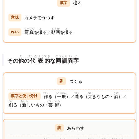
撮
る
カメラでうつす
しゃしん
と
どうが
と
写真
を
撮
る／
動画
を
撮
る
た
だいひょう
てき
どう
くん
いじ
その
他
の
代表
的
な
同
訓
異字
つくる
つく
いっぱん
つく
おお
さけ
作
る（
一般
）／
造
る（
大
きなもの・
酒
）／
つく
あたら
げいじゅつ
創
る（
新
しいもの・
芸術
）
あらわす