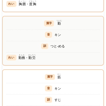
きょうい
どきょう
胸囲
・
度胸
つとむ
勤
キン
つと-める
きんむ
きんろう
勤務
・
勤労
すじ
筋
キン
すじ