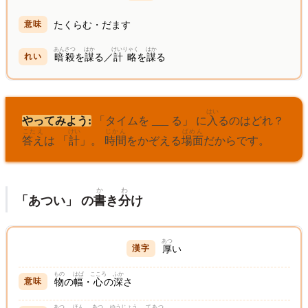
たくらむ・だます
あんさつ
はか
けいりゃく
はか
暗殺
を
謀
る／
計略
を
謀
る
はい
やってみよう:
「タイムを ___ る」 に
入
るのはどれ？
こたえ
けい
じかん
ばめん
答え
は 「
計
」。
時間
をかぞえる
場面
だからです。
か
わ
「あつい」 の
書
き
分
け
あつ
厚
い
もの
はば
こころ
ふか
物
の
幅
・
心
の
深
さ
あつ
ほん
あつ
ゆうじょう
てあつ