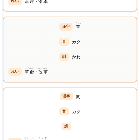
沿岸
・
沿革
かわ
革
カク
かわ
かくめい
かいかく
革命
・
改革
閣
カク
—
ないかく
かくぎ