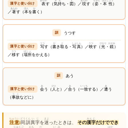
あらわ
きも
ず
あらわ
すがた
ほんしょう
表
す（
気持
ち・
図
）／
現
す（
姿
・
本性
）
あらわ
ほん
か
／
著
す（
本
を
書
く）
うつす
うつ
か
と
しゃしん
うつ
ひかり
かがみ
写
す（
書
き
取
る・
写真
）／
映
す（
光
・
鏡
）
うつ
ばしょ
／
移
す（
場所
をかえる）
あう
あ
ひと
あ
いっち
あ
会
う（
人
と）／
合
う（
一致
する）／
遭
う
じこ
（
事故
などに）
ちゅうい
どう
くん
いじ
まよ
かんじ
注意
:
同
訓
異字
を
迷
ったときは、
その
漢字
だけででき
じゅくご
おも
だ
いみ
はか