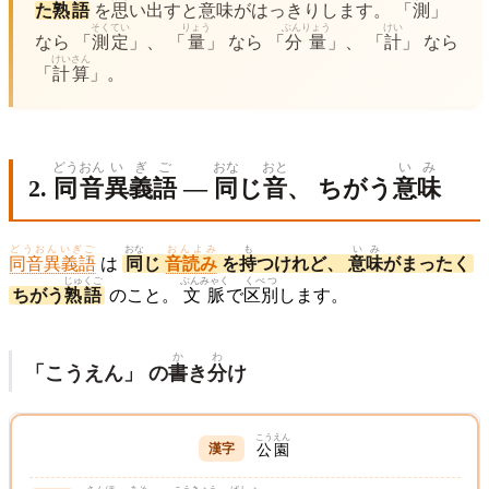
た
熟語
を
思
い
出
すと
意味
がはっきりします。 「
測
」
そくてい
りょう
ぶんりょう
けい
なら 「
測定
」、 「
量
」 なら 「
分量
」、 「
計
」 なら
けいさん
「
計算
」。
どうおん
いぎ
ご
おな
おと
いみ
2.
同音
異義
語
—
同
じ
音
、 ちがう
意味
どうおんいぎご
おな
おんよみ
も
いみ
同音異義語
は
同
じ
音読み
を
持
つけれど、
意味
がまったく
じゅくご
ぶんみゃく
くべつ
ちがう
熟語
のこと。
文脈
で
区別
します。
か
わ
「こうえん」 の
書
き
分
け
こうえん
公園