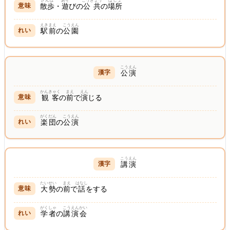
さんぽ
あそ
こうきょう
ばしょ
散歩
・
遊
びの
公共
の
場所
えきまえ
こうえん
駅前
の
公園
こうえん
公演
かんきゃく
まえ
えん
観客
の
前
で
演
じる
がくだん
こうえん
楽団
の
公演
こうえん
講演
たいせい
まえ
はなし
大勢
の
前
で
話
をする
がくしゃ
こうえん
かい
学者
の
講演
会