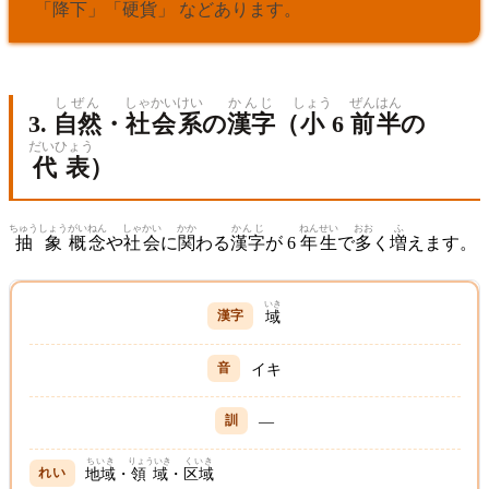
「
降下
」「
硬貨
」 などあります。
しぜん
しゃかい
けい
かんじ
しょう
ぜんはん
3.
自然
・
社会
系
の
漢字
（
小
6
前半
の
だいひょう
代表
）
ちゅうしょう
がいねん
しゃかい
かか
かんじ
ねん
せい
おお
ふ
抽象
概念
や
社会
に
関
わる
漢字
が 6
年
生
で
多
く
増
えます。
いき
域
イキ
—
ちいき
りょういき
くいき
地域
・
領域
・
区域