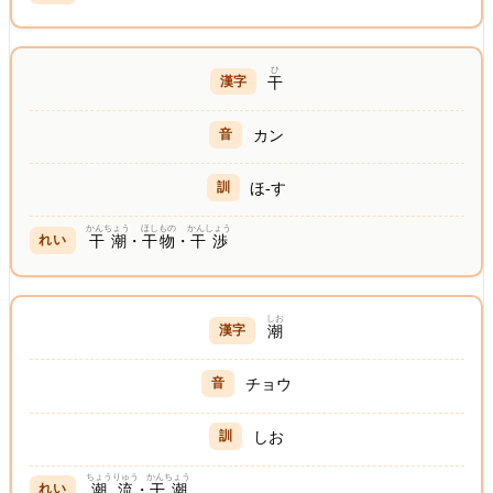
ひ
干
カン
ほ-す
かんちょう
ほしもの
かんしょう
干潮
・
干物
・
干渉
しお
潮
チョウ
しお
ちょうりゅう
かんちょう
潮流
・
干潮