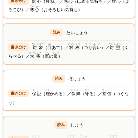
関心
（
興味
）／
感心
（ほめる
気持
ち）／
歓心
（よ
かんしん
きも
ろこび）／
寒心
（おそろしい
気持
ち）
たいしょう
たいしょう
め
たいしょう
つりあい
たいしょう
対象
（
目
あて）／
対称
（
つり合い
）／
対照
（く
たいしょう
ぐん
ちょう
らべる）／
大将
（
軍
の
長
）
ほしょう
ほしょう
たし
ほしょう
まも
ほしょう
保証
（
確
かめる）／
保障
（
守
る）／
補償
（つぐな
う）
しよう
しよう
しよう
こじん
しよう