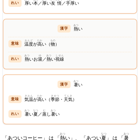
厚
い
本
／
厚
い
友情
／
手厚
い
あつ
熱
い
おんど
たか
もの
温度
が
高
い（
物
）
あつ
ゆ
あつ
しせん
熱
いお
湯
／
熱
い
視線
あつ
暑
い
きおん
たか
きせつ
てんき
気温
が
高
い（
季節
・
天気
）
あつ
なつ
む
あつ
暑
い
夏
／
蒸
し
暑
い
あつ
なつ
あつ
「あついコーヒー」 は 「
熱
い」、 「あつい
夏
」 は 「
暑