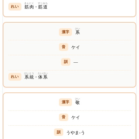
きんにく
すじみち
筋肉
・
筋道
けい
系
ケイ
—
けいとう
たいけい
系統
・
体系
けい
敬
ケイ
うやま-う