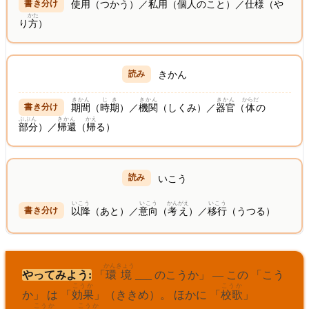
使用
（つかう）／
私用
（
個人
のこと）／
仕様
（や
かた
り
方
）
きかん
きかん
じき
きかん
きかん
からだ
期間
（
時期
）／
機関
（しくみ）／
器官
（
体
の
ぶぶん
きかん
かえ
部分
）／
帰還
（
帰
る）
いこう
いこう
いこう
かんがえ
いこう
以降
（あと）／
意向
（
考え
）／
移行
（うつる）
かんきょう
やってみよう:
「
環境
___ のこうか」 — この 「こう
こうか
こうか
か」 は 「
効果
」（ききめ）。 ほかに 「
校歌
」
こうか
こうか