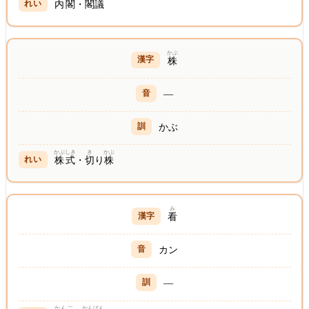
内閣
・
閣議
かぶ
株
—
かぶ
かぶしき
き
かぶ
株式
・
切
り
株
み
看
カン
—
かんご
かんばん