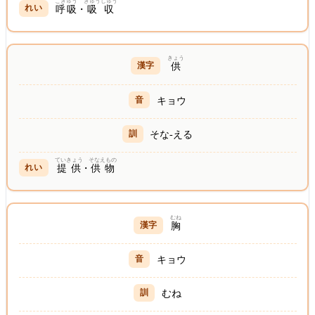
こきゅう
きゅうしゅう
呼吸
・
吸収
きょう
供
キョウ
そな-える
ていきょう
そなえもの
提供
・
供物
むね
胸
キョウ
むね