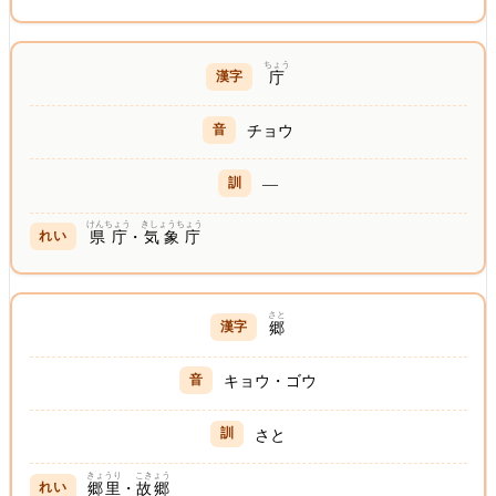
ちょう
庁
チョウ
—
けんちょう
きしょうちょう
県庁
・
気象庁
さと
郷
キョウ・ゴウ
さと
きょうり
こきょう
郷里
・
故郷