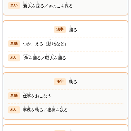
しんじん
と
と
新人
を
採
る／きのこを
採
る
と
捕
る
どうぶつ
つかまえる（
動物
など）
さかな
と
はんにん
と
魚
を
捕
る／
犯人
を
捕
る
と
執
る
しごと
仕事
をおこなう
じむ
と
しき
と
事務
を
執
る／
指揮
を
執
る
と