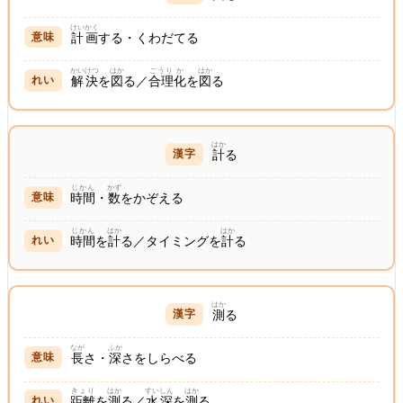
けいかく
計画
する・くわだてる
かいけつ
はか
ごうり
か
はか
解決
を
図
る／
合理
化
を
図
る
はか
計
る
じかん
かず
時間
・
数
をかぞえる
じかん
はか
はか
時間
を
計
る／タイミングを
計
る
はか
測
る
なが
ふか
長
さ・
深
さをしらべる
きょり
はか
すいしん
はか
距離
を
測
る／
水深
を
測
る