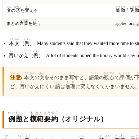
ぶん
かたち
か
のうどう
じゅど
文
の
形
を
変
える
能動
⇄
受動
ことば
つか
まとめ
言葉
を
使
う
apples, orang
ほんぶん
れい
本文
（
例
）: Many students said that they wanted more time to stu
い
れい
言
いかえ（
例
）: A lot of students hoped the library would stay 
ちゅうい
ほんぶん
ぶん
うつ
ごい
かんてん
ひょうか
さ
注意
:
本文
の
文
をそのまま
写
すと、
語彙
の
観点
で
評価
が
い
かたり
むり
か
ど、
言
いかえにくい
語
は
無理
に
変
えなくてかまいません
れいだい
もはん
ようやく
例題
と
模範
要約
（オリジナル）
つぎ
ほんしょう
れい
えい
けん
じっさい
もんだ