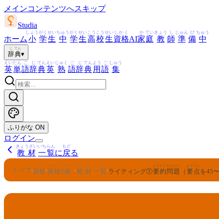
メインコンテンツへスキップ
Studia
しょう
がく
せい
ちゅう
がく
せい
こう
こう
せい
しかく
か
てい
きょう
し
じゅん
び
ちゅう
ホーム
小
学
生
中
学
生
高
校
生
資格
AI
家
庭
教
師
準
備
中
じ
てん
辞
典
▾
えい
たん
ご
じ
てん
えい
じゅく
ご
じ
てん
よう
ご
しゅう
英
単
語
辞
典
英
熟
語
辞
典
用
語
集
ふりがな
ON
ログイン
きょうざい
いちらん
もど
教材
一覧
に
戻
る
しかく
えいけん
きゅう
きょうざい
いちらん
ようやく
もんだい
ようてん
トップ
›
›
›
›
資格
英検
2
級
教材
一覧
ライティング①
要約
問題
（
要点
を45〜
えいけん
きゅう
2
英検
級