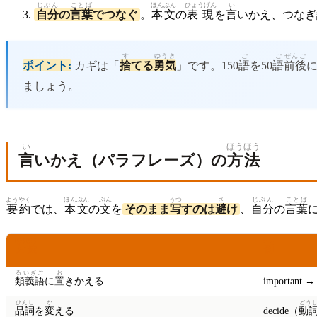
じぶん
ことば
ほんぶん
ひょうげん
い
自分
の
言葉
でつなぐ
。
本文
の
表現
を
言
いかえ、つなぎ
す
ゆうき
ご
ご
ぜんご
ポイント:
カギは「
捨
てる
勇気
」です。150
語
を50
語
前後
ましょう。
い
ほうほう
言
いかえ（パラフレーズ）の
方法
ようやく
ほんぶん
ぶん
うつ
さ
じぶん
ことば
要約
では、
本文
の
文
を
そのまま
写
すのは
避
け
、
自分
の
言葉
ほうほう
れい
方法
例
るいぎご
お
類義語
に
置
きかえる
important → 
ひんし
か
どう
品詞
を
変
える
decide（
動