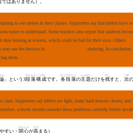
題
ではありません）。
starting to use tablets in their classes. Supporters say that tablets have
essons easier to understand. Some teachers also report that students be
 time looking at screens, which could be bad for their eyes. Others
poi
ts may use the devices to
play games
instead of
studying. In conclusion,
cing them.
ろん
だんらく
こうせい
かく
だんらく
しゅだい
のこ
つぎ
論
」という3
段落
構成
です。
各
段落
の
主題
だけを
残
すと、
次
 class. Supporters say tablets are light, make hard lessons clearer, an
Therefore, schools should consider these problems carefully before decidi
かんしん
たか
やすい・
関心
が
高
まる）