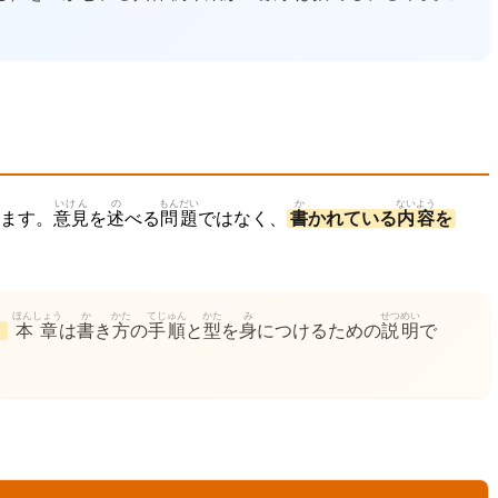
いけん
の
もんだい
か
ないよう
ます。
意見
を
述
べる
問題
ではなく、
書
かれている
内容
を
ほんしょう
か
かた
てじゅん
かた
み
せつめい
。
本章
は
書
き
方
の
手順
と
型
を
身
につけるための
説明
で