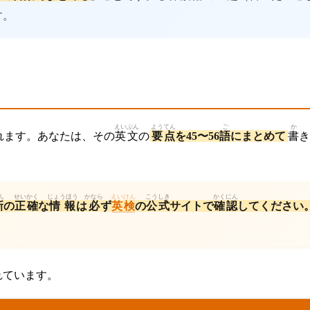
す。
えいぶん
ようてん
ご
か
れます。あなたは、その
英文
の
要点
を45〜56
語
にまとめて
書
き
ん
せいかく
じょうほう
かなら
えいけん
こうしき
かくにん
新
の
正確
な
情報
は
必
ず
英検
の
公式
サイトで
確認
してください
れています。