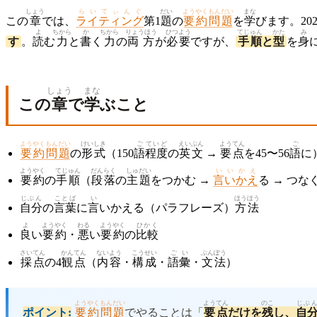
しょう
らいてぃんぐ
だい
ようやくもんだい
まな
この
章
では、
ライティング
第1
題
の
要約問題
を
学
びます。202
よ
ちから
か
ちから
りょうほう
ひつよう
てじゅん
かた
み
す
。
読
む
力
と
書
く
力
の
両方
が
必要
ですが、
手順
と
型
を
身
しょう
まな
この
章
で
学
ぶこと
ようやくもんだい
けいしき
ご
ていど
えいぶん
ようてん
ご
要約問題
の
形式
（150
語
程度
の
英文
→
要点
を45〜56
語
に
ようやく
てじゅん
だんらく
しゅだい
いいかえ
要約
の
手順
（
段落
の
主題
をつかむ →
言いかえ
る → つな
じぶん
ことば
い
ほうほう
自分
の
言葉
に
言
いかえる（パラフレーズ）
方法
よ
ようやく
わる
ようやく
ひかく
良
い
要約
・
悪
い
要約
の
比較
さいてん
かんてん
ないよう
こうせい
ごい
ぶんぽう
採点
の4
観点
（
内容
・
構成
・
語彙
・
文法
）
ようやくもんだい
ようてん
のこ
じぶ
ポイント:
要約問題
でやることは「
要点
だけを
残
し、
自