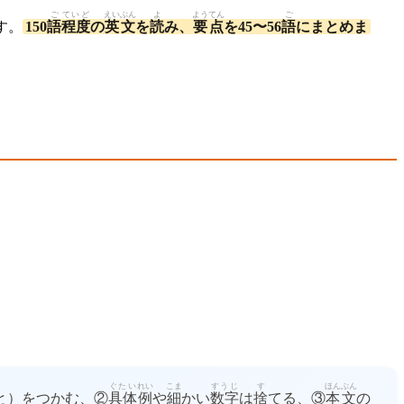
ご
ていど
えいぶん
よ
ようてん
ご
す。
150
語
程度
の
英文
を
読
み、
要点
を45〜56
語
にまとめま
ぐたい
れい
こま
すうじ
す
ほんぶん
と）をつかむ、②
具体
例
や
細
かい
数字
は
捨
てる、③
本文
の