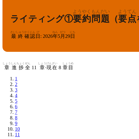
ようやく
もんだい
ようてん
ライティング①
要約
問題
（
要点
さいしゅう
かくにん
び
ねん
がつ
にち
最終
確認
日
:
2026
年
5
月
29
日
しょう
しんちょく
ぜん
しょう
げんざい
しょうめ
章
進捗
全
11
章
·
現在
8
章目
1
2
3
4
5
6
7
8
9
10
11