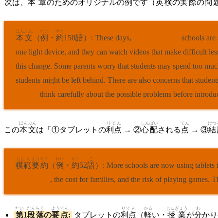
次
は、
本章
のためのオリジナルの
例
です（
英
検
の
実際
の
問
ほんぶん
れい
やく
ご
本文
（
例
・
約
150
語
）: These days,
more and more
schools are 
one light device, and they can watch videos that make difficult l
this change. Some parents worry that students may spend too much
students might be left behind. There are also concerns that studen
need to
think carefully about the possible problems before introdu
ほんぶん
りてん
しんぱい
てん
けつ
この
本文
は「①タブレットの
利点
→ ②
心配
される
点
→ ③
結
もはん
ようやく
れい
やく
ご
模範
要約
（
例
・
約
52
語
）: More schools are now using tablets in
screen time
, the cost for families, and the risk of playing games. 
だい
だんらく
ようてん
りてん
かる
じゅぎょう
わ
第
1
段落
の
要点
:
タブレットの
利点
（
軽
い・
授業
が
分
かり