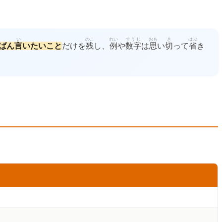
い
のこ
れい
すうじ
おも
き
はぶ
ばん
言
いたいこと
だけを
残
し、
例
や
数字
は
思
い
切
って
省
き