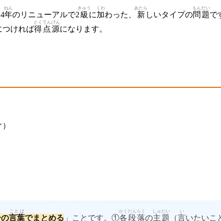
ねん
きゅう
くわ
あたら
もんだい
4
年
のリニューアルで2
級
に
加
わった、
新
しいタイプの
問題
で
とくてん
げん
につければ
得点
源
になります。
）
ぐ）
ん
ことば
かく
だんらく
しゅだい
い
分
の
言葉
でまとめる
」ことです。①
各
段落
の
主題
（
言
いたいこ