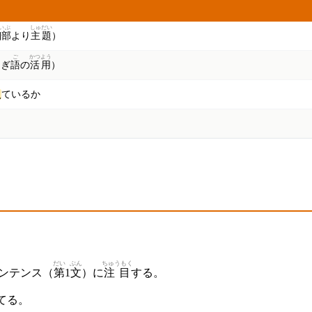
いぶ
しゅだい
細部
より
主題
）
ご
かつよう
なぎ
語
の
活用
）
え
ているか
だい
ぶん
ちゅうもく
ンテンス（
第
1
文
）に
注目
する。
てる。