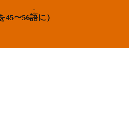
ご
を45〜56
語
に）