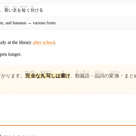
う
なが
ぶん
みじか
わ
、
長
い
文
を
短
く
分
ける
es, and bananas → various fruits
dy at the library
after school
.
open longer.
かんぜん
まる
うつ
さ
るいぎご
ひんし
へんかん
下
がります。
完全
な
丸
写
しは
避
け
、
類義語
・
品詞
の
変換
・まと
。
い