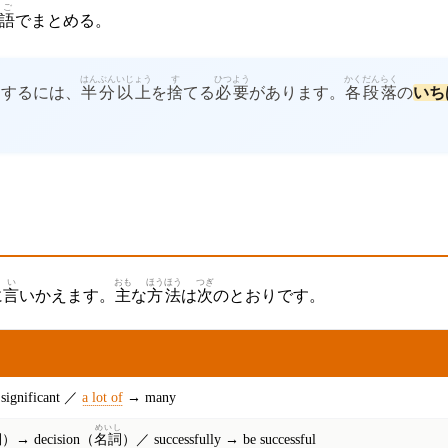
ご
語
でまとめる。
はんぶん
いじょう
す
ひつよう
かく
だんらく
にするには、
半分
以上
を
捨
てる
必要
があります。
各
段落
の
いち
い
おも
ほうほう
つぎ
に
言
いかえます。
主
な
方法
は
次
のとおりです。
significant ／
a lot of
→ many
し
めいし
詞
）→ decision（
名詞
）／ successfully → be successful