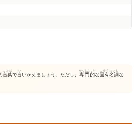
ことば
い
せんもん
てき
こゆうめいし
め
言葉
で
言
いかえましょう。ただし、
専門
的
な
固有名詞
な