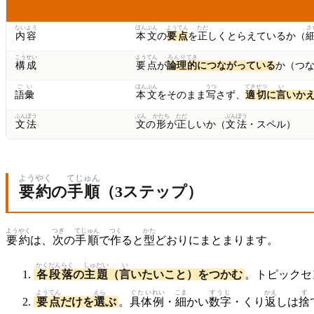
観点
見
られること
ないよう
ほんぶん
ようてん
ただ
さ
内容
本文
の
要点
を
正
しくとらえているか（
こうせい
ようてん
ろんり
てき
構成
要点
が
論理
的
につながっている
か（つ
ごい
ほんぶん
うつ
てきせつ
い
語彙
本文
をそのまま
写
さず、
適切
に
言
いか
ぶんぽう
ぶん
かたち
ただ
ぶんぽう
文法
文
の
形
が
正
しいか（
文法
・スペル）
ようやく
てじゅん
要約
の
手順
（3ステップ）
ようやく
つぎ
てじゅん
つく
かた
要約
は、
次
の
手順
で
作
ると
型
どおりにまとまります。
かく
だんらく
しゅだい
い
各
段落
の
主題
（
言
いたいこと）をつかむ
。トピックセ
ようてん
えら
ぐたい
れい
こま
すうじ
かえ
す
要点
だけを
選
ぶ
。
具体
例
・
細
かい
数字
・くり
返
しは
捨