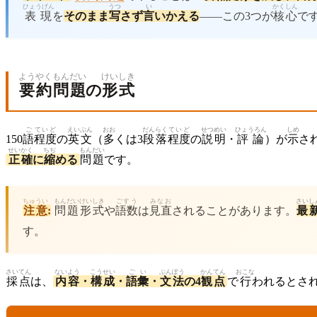
ひょうげん
うつ
い
かくしん
表現
を
そのまま
写
さず
言
いかえる
——この3つが
核心
で
ようやく
もんだい
けいしき
要約
問題
の
形式
ご
ていど
えいぶん
おお
だんらく
ていど
せつめい
ひょうろん
しめ
150
語
程度
の
英文
（
多
くは3
段落
程度
の
説明
・
評論
）が
示
さ
せいかく
ちぢ
もんだい
正確
に
縮
める
問題
です。
ちゅうい
もんだい
けいしき
ごすう
みなお
さいし
注意
:
問題
形式
や
語数
は
見直
されることがあります。
最
す。
さいてん
ないよう
こうせい
ごい
ぶんぽう
かんてん
おこな
採点
は、
内容
・
構成
・
語彙
・
文法
の4
観点
で
行
われるとさ
かんてん
み