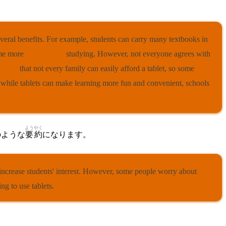
 several benefits. For example, students can carry many textbooks in
come more
interested in
studying. However, not everyone agrees with
nt out
that not every family can easily afford a tablet, so some
 while tablets can make learning more fun and convenient, schools
ようやく
のような
要約
になります。
d increase students' interest. However, some people worry about
ng to use tablets.