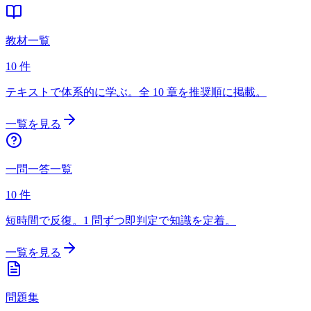
教材一覧
10
件
テキストで体系的に学ぶ。全 10 章を推奨順に掲載。
一覧を見る
一問一答一覧
10
件
短時間で反復。1 問ずつ即判定で知識を定着。
一覧を見る
問題集