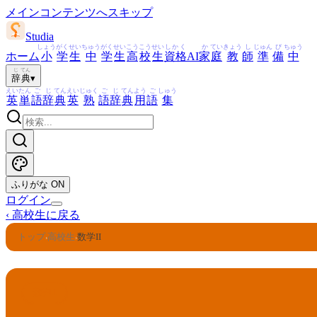
メインコンテンツへスキップ
Studia
しょう
がく
せい
ちゅう
がく
せい
こう
こう
せい
しかく
か
てい
きょう
し
じゅん
び
ちゅう
ホーム
小
学
生
中
学
生
高
校
生
資格
AI
家
庭
教
師
準
備
中
じ
てん
辞
典
▾
えい
たん
ご
じ
てん
えい
じゅく
ご
じ
てん
よう
ご
しゅう
英
単
語
辞
典
英
熟
語
辞
典
用
語
集
ふりがな
ON
ログイン
‹
高校生に戻る
トップ
高校生
数学II
›
›
数学II