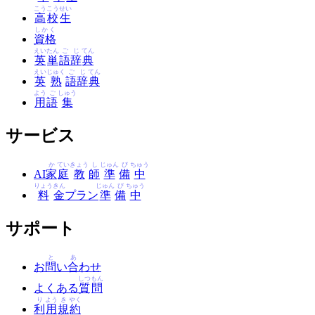
こう
こう
せい
高
校
生
しかく
資格
えい
たん
ご
じ
てん
英
単
語
辞
典
えい
じゅく
ご
じ
てん
英
熟
語
辞
典
よう
ご
しゅう
用
語
集
サービス
か
てい
きょう
し
じゅん
び
ちゅう
AI
家
庭
教
師
準
備
中
りょう
きん
じゅん
び
ちゅう
料
金
プラン
準
備
中
サポート
と
あ
お
問
い
合
わせ
しつ
もん
よくある
質
問
り
よう
き
やく
利
用
規
約