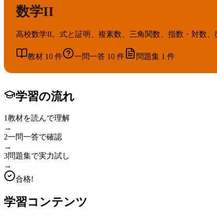
数学II
高校数学II。式と証明、複素数、三角関数、指数・対数、
教材
10
件
一問一答
10
件
問題集
1
件
学習の流れ
1
教材を読んで理解
→
2
一問一答で確認
→
3
問題集で実力試し
→
合格!
学習コンテンツ