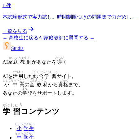
1
件
本試験形式で実力試し。時間制限つきの問題集で力だめし。
一覧を見る
←
高校生に戻る
AI家庭教師に質問する
→
Studia
か
てい
きょう
し
みちび
AI
家
庭
教
師
があなたを
導
く
かつ
よう
そう
ごう
がく
しゅう
AIを
活
用
した
総
合
学
習
サイト。
しょう
ちゅう
こう
ぜん
きょう
か
し
かく
小
中
高
の
全
教
科
から
資
格
まで、
まな
あなたの
学
びをサポートします。
がく
しゅう
学
習
コンテンツ
しょう
がく
せい
小
学
生
ちゅう
がく
せい
中
学
生