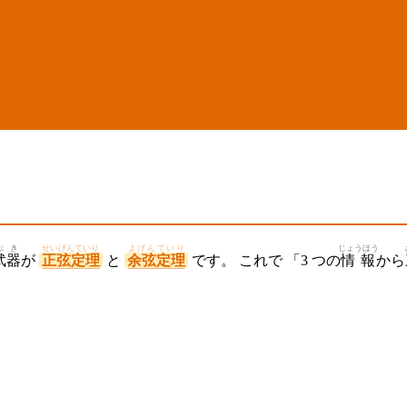
ぶき
せいげんていり
よげんていり
じょうほう
武器
が
正弦定理
と
余弦定理
です。 これで 「3 つの
情報
から