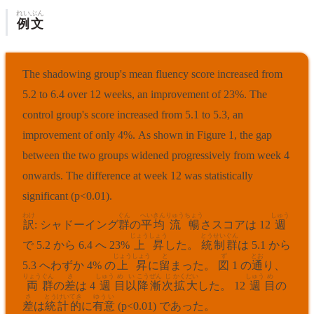
れいぶん
例文
The shadowing group's mean fluency score increased from
5.2 to 6.4 over 12 weeks, an improvement of 23%. The
control group's score increased from 5.1 to 5.3, an
improvement of only 4%. As shown in Figure 1, the gap
between the two groups widened progressively from week 4
onwards. The difference at week 12 was statistically
significant (p<0.01).
わけ
ぐん
へいきん
りゅうちょう
しゅう
訳
: シャドーイング
群
の
平均
流暢
さスコアは 12
週
じょう
しょう
とうせい
ぐん
で 5.2 から 6.4 へ 23%
上
昇
した。
統制
群
は 5.1 から
じょうしょう
と
ず
とお
5.3 へわずか 4% の
上昇
に
留
まった。
図
1 の
通
り、
りょう
ぐん
さ
しゅう
め
い
こう
ぜん
じ
かく
だい
しゅう
め
両
群
の
差
は 4
週
目
以
降
漸
次
拡
大
した。 12
週
目
の
さ
とうけい
てき
ゆうい
差
は
統計
的
に
有意
(p<0.01) であった。