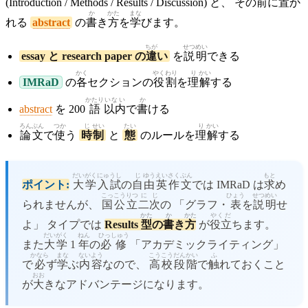
(Introduction / Methods / Results / Discussion) と、 その
前
に
置
か
か
かた
まな
れる
abstract
の
書
き
方
を
学
びます。
ちが
せつ
めい
essay と research paper の
違
い
を
説
明
できる
かく
やく
わり
り
かい
IMRaD
の
各
セクションの
役
割
を
理
解
する
かたり
いない
か
abstract
を 200
語
以内
で
書
ける
ろんぶん
つか
じ
せい
たい
り
かい
論文
で
使
う
時
制
と
態
のルールを
理
解
する
だいがく
にゅうし
じ
ゆう
えい
さく
ぶん
もと
ポイント:
大学
入試
の
自
由
英
作
文
では IMRaD は
求
め
こっこうりつ
に
じ
ひょう
せつ
めい
られませんが、
国公立
二
次
の 「グラフ・
表
を
説
明
せ
かた
か
かた
やくだ
よ」 タイプでは
Results
型
の
書
き
方
が
役立
ちます。
だいがく
ねん
ひっしゅう
また
大学
1
年
の
必修
「アカデミックライティング」
かなら
まな
ない
よう
こうこう
だんかい
ふ
で
必
ず
学
ぶ
内
容
なので、
高校
段階
で
触
れておくこと
おお
が
大
きなアドバンテージになります。