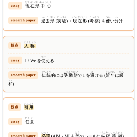
げんざいけい
ちゅうしん
現在形
中心
かこ
けい
じっけん
げんざいけい
こうさつ
つか
わ
過去
形
(
実験
) +
現在形
(
考察
) を
使
い
分
け
にん
しょう
人
称
つか
I / We を
使
える
でん
とう
じゅ
どう
たい
さ
きんねん
かん
伝
統
的には
受
動
態
で I を
避
ける (
近年
は
緩
わ
和
)
いん
よう
引
用
にん
い
任
意
ひっす
とう
げんみつ
じゅん
きょ
必須
(APA / MLA
等
のルールに
厳密
準
拠
)