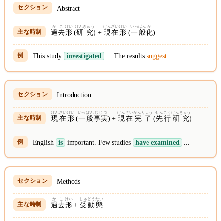
Abstract
かこ
けい
けんきゅう
げんざいけい
いっぱん
か
過去
形
(
研究
) +
現在形
(
一般
化
)
This study
investigated
... The results
suggest
...
Introduction
げんざいけい
いっぱん
じじつ
げんざい
かんりょう
せんこう
けんきゅう
現在形
(
一般
事実
) +
現在
完了
(
先行
研究
)
English
is
important. Few studies
have examined
...
Methods
かこ
けい
じゅどうたい
過去
形
+
受動態