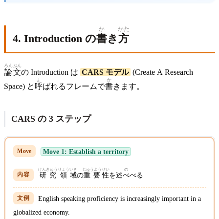
か
かた
4. Introduction の
書
き
方
ろんぶん
論文
の Introduction は
CARS モデル
(Create A Research
よ
か
Space) と
呼
ばれるフレームで
書
きます。
CARS の 3 ステップ
Move 1: Establish a territory
けんきゅう
りょう
いき
じゅうよう
せい
の
研究
領
域
の
重要
性
を述
べ
べる
English speaking proficiency is increasingly important in a
globalized economy.