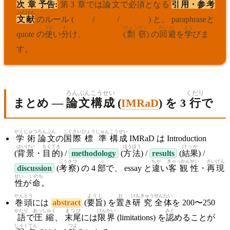
次
章
予告
:
第
3
章
では
論文
で
必須
となる
引用
・
参考
ぶんけん
文献
のルール (
APA
/
MLA
/
Chicago
) と、 paraphraseと
つか
わ
ひょう
せつ
かい
ひ
まな
quote の
使
い
分
け、
plagiarism
(
剽
窃
) の
回
避
を
学
びま
す。
ろんぶん
こうせい
くだり
まとめ —
論文
構成
(
IMRaD
) を 3
行
で
がくじゅつ
ろんぶん
こくさい
ひょうじゅん
こうせい
学術
論文
の
国際
標準
構成
IMRaD は Introduction
はいけい
もくてき
ほうほう
けっか
(
背景
・
目的
) /
methodology
(
方法
) /
results
(
結果
) /
こうさつ
ぶ
ちが
きゃっかん
せい
さいげん
discussion
(
考察
) の 4
部
で、 essay と
違
い
客観
性
・
再現
せい
いのち
性
が
命
。
かんとう
ようし
お
けんきゅう
ぜんたい
巻頭
には
abstract
(
要旨
) を
置
き
研究
全体
を 200〜250
かたり
あっしゅく
まつび
げんかい
みと
語
で
圧縮
、
末尾
には
限界
(limitations) を
認
めることが
じゃくてん
つよ