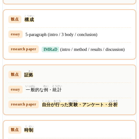
こう
せい
構
成
5-paragraph (intro / 3 body / conclusion)
IMRaD
(intro / method / results / discussion)
きょ
証
拠
いっ
ぱん
れい
とうけい
一
般
的な
例
・
統計
じぶん
おこな
じっ
けん
ぶん
せき
自分
が
行
った
実
験
・アンケート・
分
析
じ
せい
時
制