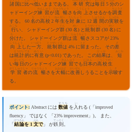
諸国
に
比
べ
低
いままである。
本
研究
は
毎日
5
分
のシ
れん
しゅう
りゅう
ちょう
こうじょう
ちょうさ
ャドーイング
練
習
が
流
暢
さを
向上
させるかを
調査
な
こうこう
ねん
せい
たいしょう
しゅうかん
じっけん
する。 60
名
の
高校
2
年
生
を
対象
に 12
週間
の
実験
を
おこな
ぐん
めい
とう
せい
ぐん
めい
行
い、 シャドーイング
群
(30
名
) と
統
制
群
(30
名
) に
わ
ぐん
りゅうちょう
分
けた。 シャドーイング
群
は
流暢
さスコアが 23%
こうじょう
いっぽう
とうせい
ぐん
とど
さ
向上
した
一方
、
統制
群
は 4% に
留
まった。 その
差
とうけい
てき
ゆう
い
けっか
みじか
は
統計
的
に
有
意
(p<0.01) であった。 この
結果
は、
短
まいにち
れん
しゅう
にほん
こうこうせい
い
毎日
のシャドーイング
練
習
でも
日本
の
高校生
がくしゅう
しゃ
りゅうちょう
おおはば
かいぜん
し
さ
学習
者
の
流暢
さを
大幅
に
改善
しうることを
示
唆
す
る。
すうち
い
ポイント:
Abstract には
数値
を
入
れる (「improved
fluency」 ではなく 「23% improvement」)。 また、
けつろん
ぶん
てっ
そく
「
結論
を 1
文
で
」 が
鉄
則
。