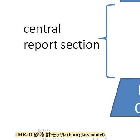
どけい
い
IMRaD 砂
時
計
モデル (hourglass model)
—
ひろ
どうにゅう
しぼ
こ