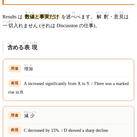
すうち
じじつ
の
かい
しゃく
い
けん
Results は
数値
と
事実
だけ
を述
べ
べます。
解
釈
・
意
見
は
いっさい
い
しごと
一切
入
れません (それは Discussion の
仕事
)。
ふく
ひょうげん
含
める
表現
ぞう
か
増
加
A increased significantly from X to Y. / There was a marked
rise in B.
げん
しょう
減
少
C decreased by 15%. / D showed a sharp decline.