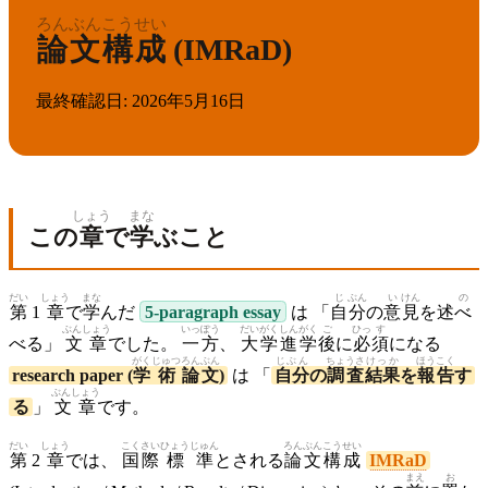
ろん
ぶん
こう
せい
論
文
構
成
(IMRaD)
最終確認日
:
2026年5月16日
しょう
まな
この
章
で
学
ぶこと
だい
しょう
まな
じ
ぶん
い
けん
の
第
1
章
で
学
んだ
5-paragraph essay
は 「
自
分
の
意
見
を述
べ
ぶんしょう
いっ
ぽう
だいがく
しんがく
ご
ひっ
す
べる」
文章
でした。
一
方
、
大学
進学
後
に
必
須
になる
がく
じゅつ
ろん
ぶん
じぶん
ちょうさ
けっか
ほう
こく
research paper (
学
術
論
文
)
は 「
自分
の
調査
結果
を
報
告
す
ぶんしょう
る
」
文章
です。
だい
しょう
こく
さい
ひょう
じゅん
ろんぶん
こう
せい
第
2
章
では、
国
際
標
準
とされる
論文
構
成
IMRaD
まえ
お