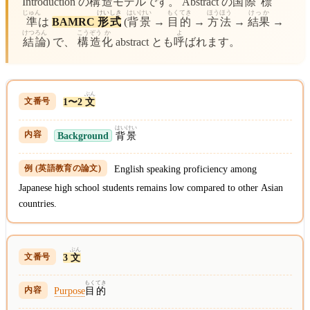
Introduction の
構造
モデルです。 Abstract の
国
際
標
じゅん
けい
しき
はいけい
もくてき
ほうほう
けっか
準
は
BAMRC
形
式
(
背景
→
目的
→
方法
→
結果
→
けつろん
こう
ぞう
か
よ
結論
) で、
構
造
化
abstract とも
呼
ばれます。
ぶん
1〜2
文
はいけい
Background
背景
English speaking proficiency among
Japanese high school students remains low compared to other Asian
countries.
ぶん
3
文
もくてき
Purpose
目的