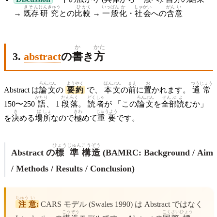
きそん
けんきゅう
ひ
かく
いっぱん
か
しゃかい
がん
い
→
既存
研究
との
比
較
→
一般
化
・
社会
への
含
意
か
かた
3.
abstract
の
書
き
方
ろんぶん
よう
やく
ほんぶん
まえ
お
つうじょう
Abstract は
論文
の
要
約
で、
本文
の
前
に
置
かれます。
通常
かたり
だんらく
どくしゃ
ろんぶん
ぜんぶ
よ
150〜250
語
、 1
段落
。
読者
が 「この
論文
を
全部
読
むか」
き
ば
しょ
きわ
じゅうよう
を
決
める
場
所
なので
極
めて
重要
です。
ひょう
じゅん
こうぞう
Abstract の
標
準
構造
(BAMRC: Background / Aim
/ Methods / Results / Conclusion)
ちゅう
い
注
意
:
CARS モデル (Swales 1990) は Abstract ではなく
こうぞう
こく
さい
ひょう