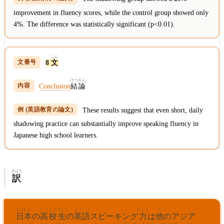
improvement in fluency scores, while the control group showed only
4%. The difference was statistically significant (p<0.01).
ぶん
8
文
けつろん
Conclusion
結論
These results suggest that even short, daily
shadowing practice can substantially improve speaking fluency in
Japanese high school learners.
わけ
訳
にほん
こうこうせい
えいご
りょく
た
日本
の
高校生
の
英語
スピーキング
力
は
他
のアジア
しょこく
くら
ひく
ほん
けんきゅう
まいにち
ぶん