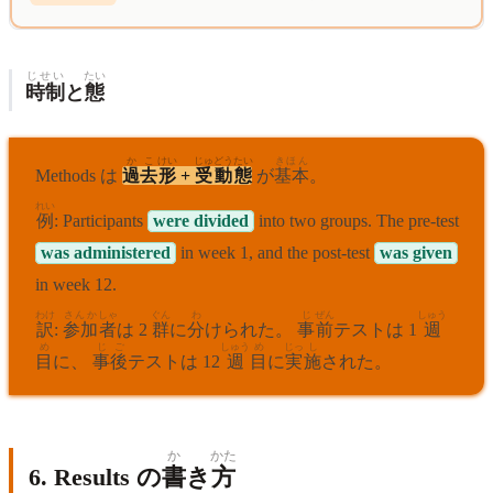
じせい
たい
時制
と
態
かこ
けい
じゅどうたい
きほん
Methods は
過去
形
+
受動態
が
基本
。
れい
例
: Participants
were divided
into two groups. The pre-test
was administered
in week 1, and the post-test
was given
in week 12.
わけ
さんか
しゃ
ぐん
わ
じ
ぜん
しゅう
訳
:
参加
者
は 2
群
に
分
けられた。
事
前
テストは 1
週
め
じ
ご
しゅう
め
じっ
し
目
に、
事
後
テストは 12
週
目
に
実
施
された。
か
かた
6. Results の
書
き
方