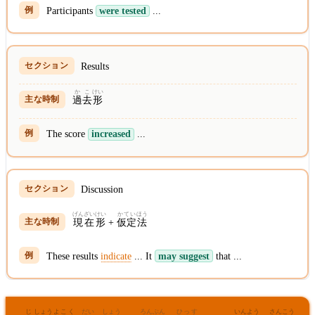
Participants
were tested
...
Results
かこ
けい
過去
形
The score
increased
...
Discussion
げんざいけい
かてい
ほう
現在形
+
仮定
法
These results
indicate
... It
may suggest
that ...
じ
しょう
よこく
だい
しょう
ろんぶん
ひっす
いんよう
さんこう