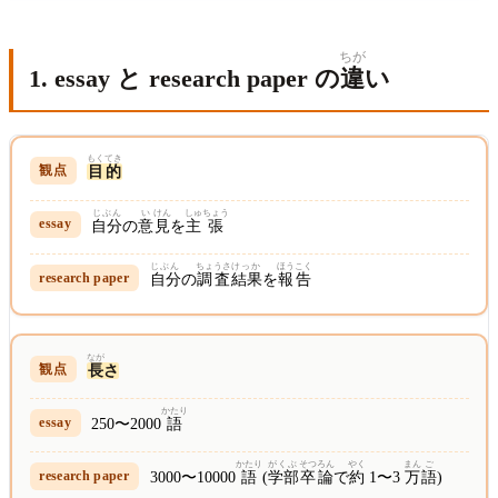
ちが
1. essay と research paper の
違
い
もく
てき
目
的
じぶん
い
けん
しゅ
ちょう
自分
の
意
見
を
主
張
じぶん
ちょうさ
けっか
ほう
こく
自分
の
調査
結果
を
報
告
なが
長
さ
かたり
250〜2000
語
かたり
がくぶ
そつ
ろん
やく
まん
ご
3000〜10000
語
(
学部
卒
論
で
約
1〜3
万
語
)