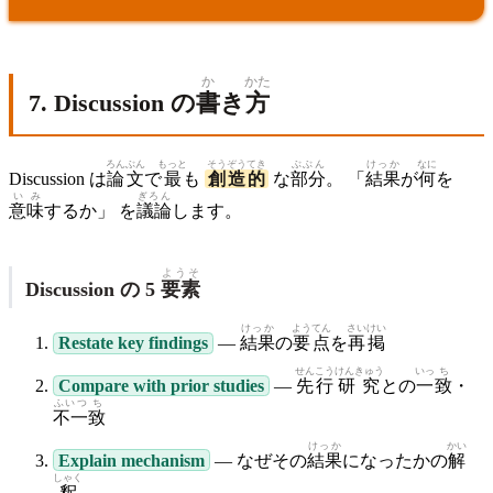
か
かた
7. Discussion の
書
き
方
ろんぶん
もっと
そうぞう
てき
ぶぶん
けっか
なに
Discussion は
論文
で
最
も
創造
的
な
部分
。 「
結果
が
何
を
いみ
ぎろん
意味
するか」 を
議論
します。
ようそ
Discussion の 5
要素
けっか
ようてん
さい
けい
Restate key findings
—
結果
の
要点
を
再
掲
せん
こう
けんきゅう
いっ
ち
Compare with prior studies
—
先
行
研究
との
一
致
・
ふいつ
ち
不一
致
けっか
かい
Explain mechanism
— なぜその
結果
になったかの
解
しゃく
釈