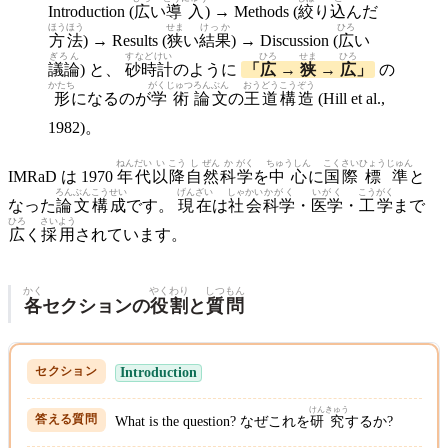
Introduction (
広
い
導入
) → Methods (
絞
り
込
んだ
ほうほう
せま
けっか
ひろ
方法
) → Results (
狭
い
結果
) → Discussion (
広
い
ぎろん
すなどけい
ひろ
せま
ひろ
議論
) と、
砂時計
のように
「
広
→
狭
→
広
」
の
かたち
がくじゅつ
ろんぶん
おうどう
こうぞう
形
になるのが
学術
論文
の
王道
構造
(Hill et al.,
1982)。
ねんだい
い
こう
し
ぜん
か
がく
ちゅうしん
こくさい
ひょう
じゅん
IMRaD は 1970
年代
以
降
自
然
科
学
を
中心
に
国際
標
準
と
ろんぶん
こうせい
げんざい
しゃかい
かがく
いがく
こうがく
なった
論文
構成
です。
現在
は
社会
科学
・
医学
・
工学
まで
ひろ
さい
よう
広
く
採
用
されています。
かく
やくわり
しつもん
各
セクションの
役割
と
質問
Introduction
けん
きゅう
What is the question? なぜこれを
研
究
するか?