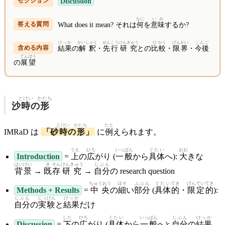
Discussion
なに
いみ
What does it mean? それは
何
を
意味
するか?
けっか
かいしゃく
せんこう
けんきゅう
ひ
かく
げん
かい
こんご
結果
の
解釈
・
先行
研究
との
比
較
・
限
界
・
今後
てん
ぼう
の
展
望
とけい
かたち
沙
時
の
形
とけい
かたち
たと
IMRaD は
「砂
時
の
形
」
に
例
えられます。
うえ
ひろ
いっ
ぱん
ぐたい
おお
Introduction
=
上
の
広
がり (
一
般
から
具体
へ):
大
きな
はいけい
き
そん
けんきゅう
じぶん
背景
→
既
存
研究
→
自分
の research question
ちゅうおう
ほそ
ぶぶん
ぐたい
てき
げんてい
てき
Methods + Results
=
中央
の
細
い
部分
(
具体
的
・
限定
的
):
じぶん
じっけん
けっか
自分
の
実験
と
結果
だけ
した
ひろ
ぐたい
いっぱん
じぶん
けっか
Discussion
=
下
の
広
がり (
具体
から
一般
へ):
自分
の
結果