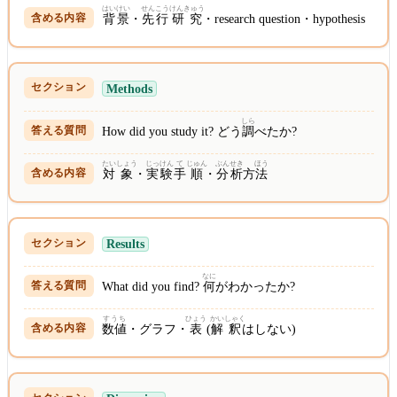
はいけい
せん
こう
けんきゅう
背景
・
先
行
研究
・research question・hypothesis
Methods
しら
How did you study it? どう
調
べたか?
たい
しょう
じっけん
て
じゅん
ぶん
せき
ほう
対
象
・
実験
手
順
・
分
析
方
法
Results
なに
What did you find?
何
がわかったか?
すうち
ひょう
かい
しゃく
数値
・グラフ・
表
(
解
釈
はしない)