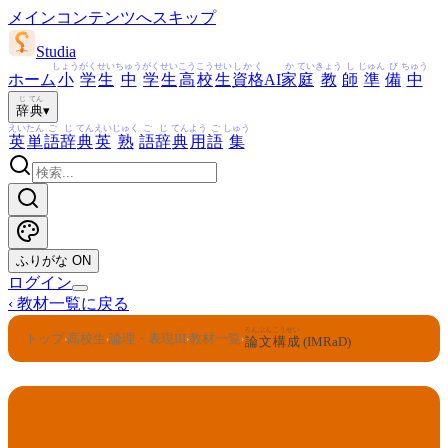
メインコンテンツへスキップ
Studia
しょう
がく
せい
ちゅう
がく
せい
こう
こう
せい
しかく
か
てい
きょう
し
じゅん
び
ちゅう
ホーム
小
学
生
中
学
生
高
校
生
資格
AI
家
庭
教
師
準
備
中
じ
てん
辞
典
▾
えい
たん
ご
じ
てん
えい
じゅく
ご
じ
てん
よう
ご
しゅう
英
単
語
辞
典
英
熟
語
辞
典
用
語
集
ふりがな
ON
ログイン
‹
教材一覧に戻る
ろん
ぶん
こう
せい
トップ
高校生
論理・表現III
教材一覧
›
›
›
›
論
文
構
成
(IMRaD)
論理・表現III