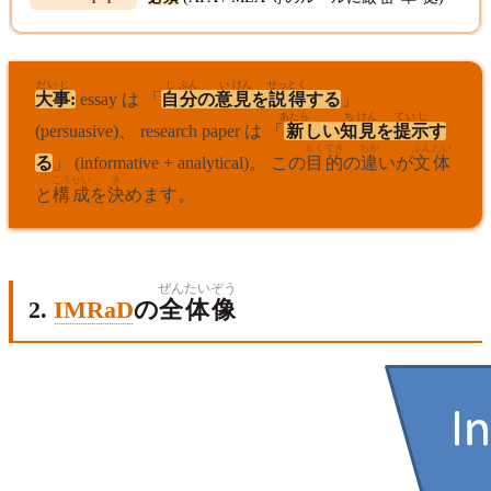
だいじ
じ
ぶん
い
けん
せっ
とく
大事
:
essay は 「
自
分
の
意
見
を
説
得
する
」
あたら
ち
けん
ていじ
(persuasive)、 research paper は 「
新
しい
知
見
を
提示
す
もくてき
ちが
ぶんたい
る
」 (informative + analytical)。 この
目的
の
違
いが
文体
こうせい
き
と
構成
を
決
めます。
ぜん
たい
ぞう
2.
IMRaD
の
全
体
像