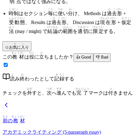
弱点
ではなく
強
みになる。
じせい
ごと
つか
わ
かこ
けい
時制
はセクション
毎
に
使
い
分
け、 Methods は
過去
形
+
じゅどうたい
かこ
けい
げんざいけい
かてい
受動態
、 Results は
過去
形
、 Discussion は
現在形
+
仮定
ほう
けつろん
はんい
てきせつ
げんてい
法
(may / might) で
結論
の
範囲
を
適切
に
限定
する。
き
い
☆
お
気
に
入
り
きょうざい
やく
た
この
教材
は
役
に
立
ちましたか？
👍 Good
👎 Bad
よ
お
き
ろく
読
み
終
わったとして
記
録
する
はず
つぎ
すす
かんりょう
つ
チェックを
外
すと、
次
へ
進
んでも
完了
マークは
付
きません
まえ
きょう
ざい
前
の
教
材
アカデミックライティング (5-paragraph essay)