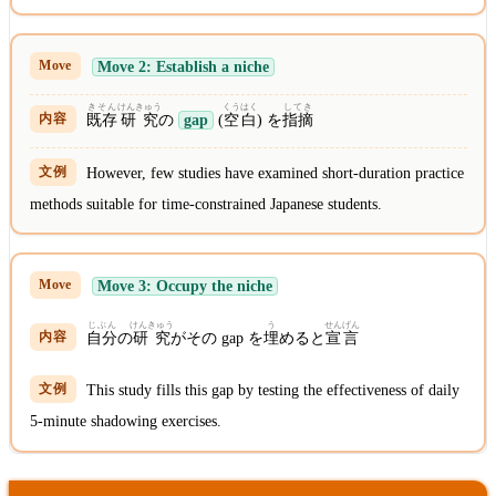
Move 2: Establish a niche
きそん
けんきゅう
くうはく
してき
既存
研究
の
gap
(
空白
) を
指摘
However, few studies have examined short-duration practice
methods suitable for time-constrained Japanese students.
Move 3: Occupy the niche
じぶん
けんきゅう
う
せんげん
自分
の
研究
がその gap を
埋
めると
宣言
This study fills this gap by testing the effectiveness of daily
5-minute shadowing exercises.