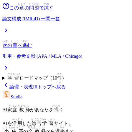
しょう
もん
だい
ため
この
章
の
問
題
で
試
す
論文構成 (IMRaD) 一問一答
つぎ
しょう
すす
次
の
章
へ
進
む
引用・参考文献 (APA / MLA / Chicago)
がく
しゅう
けん
学
習
ロードマップ（
10
件
）
もど
論理・表現III
トップへ
戻
る
Studia
か
てい
きょう
し
みちび
AI
家
庭
教
師
があなたを
導
く
かつ
よう
そう
ごう
がく
しゅう
AIを
活
用
した
総
合
学
習
サイト。
しょう
ちゅう
こう
ぜん
きょう
か
し
かく
小
中
高
の
全
教
科
から
資
格
まで、