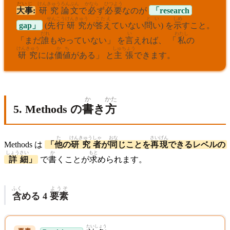
だいじ
けんきゅう
ろんぶん
かなら
ひつよう
大事
:
研究
論文
で
必
ず
必要
なのが
「research
せんこう
けんきゅう
こたえ
とい
しめ
gap」
(
先行
研究
が
答え
ていない
問い
) を
示
すこと。
だれ
い
わたし
「まだ
誰
もやっていない」 を
言
えれば、 「
私
の
けんきゅう
かち
しゅちょう
研究
には
価値
がある」 と
主張
できます。
か
かた
5. Methods の
書
き
方
た
けんきゅう
しゃ
おな
さい
げん
Methods は
「
他
の
研究
者
が
同
じことを
再
現
できるレベルの
しょう
さい
か
もと
詳
細
」
で
書
くことが
求
められます。
ふく
ようそ
含
める 4
要素
たいしょう