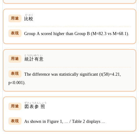
ひ
かく
比
較
Group A scored higher than Group B (M=82.3 vs M=68.1).
とうけい
ゆう
い
統計
有
意
The difference was statistically significant (t(58)=4.21,
p<0.001).
ずひょう
さん
しょう
図表
参
照
As shown in Figure 1, ... / Table 2 displays ...