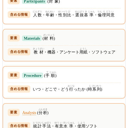
Participants
(
対象
)
にんずう
ねんれい
せいべつ
ひ
せんばつ
き
じゅん
りん
り
どう
い
人数
・
年齢
・
性別
比
・
選抜
基
準
・
倫
理
同
意
ざいりょう
Materials
(
材料
)
きょうざい
き
ようし
教材
・機
器
・アンケート
用紙
・ソフトウェア
て
じゅん
Procedure
(
手
順
)
おこな
じ
けいれつ
いつ・どこで・どう
行
ったか (
時
系列
)
ぶん
せき
Analysis
(
分
析
)
とうけい
しゅほう
ゆう
い
すい
じゅん
しよう
統計
手法
・
有
意
水
準
・
使用
ソフト