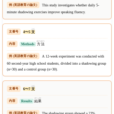
This study investigates whether daily 5-
minute shadowing exercises improve speaking fluency.
ぶん
4〜5
文
ほうほう
Methods
方法
A 12-week experiment was conducted with
60 second-year high school students, divided into a shadowing group
(n=30) and a control group (n=30).
ぶん
6〜7
文
けっか
Results
結果
The shadowing group showed a 23%