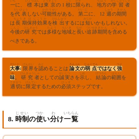
いち
ひょう
ほん
とうきょう
こう
かぎ
ちほう
がくしゅう
しゃ
一
に、
標
本
は
東京
の 1
校
に
限
られ、
地方
の
学習
者
だいひょう
かのう
せい
だい
に
しゅう
きかん
を
代表
しない
可能
性
がある。
第
二
に、 12
週
の
期間
ちょう
き
ほ
じ
こう
か
けん
しゅつ
みじか
は
長
期
保
持
効
果
を
検
出
するには
短
いかもしれない。
こんご
けんきゅう
たよう
ちいき
なが
つい
せき
きかん
ふく
今後
の
研究
では
多様
な
地域
と
長
い
追
跡
期間
を
含
める
べきである。
だいじ
げん
かい
みと
ろんぶん
じゃくてん
つよ
大事
:
限
界
を
認
めることは
論文
の
弱点
ではなく
強
み
けんきゅう
しゃ
せい
じつ
しめ
けつろん
はんい
味
。
研究
者
としての
誠
実
さを
示
し、
結論
の
範囲
を
てきせつ
げんてい
ひっす
適切
に
限定
するための
必須
ステップです。
じせい
つか
わ
いち
らん
8.
時制
の
使
い
分
け
一
覧