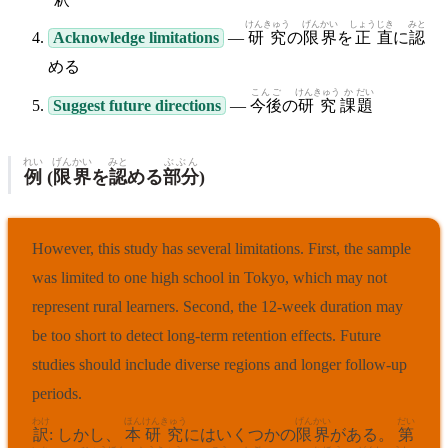
けんきゅう
げん
かい
しょう
じき
みと
Acknowledge limitations
—
研究
の
限
界
を
正
直
に
認
める
こんご
けんきゅう
か
だい
Suggest future directions
—
今後
の
研究
課
題
れい
げんかい
みと
ぶぶん
例
(
限界
を
認
める
部分
)
However, this study has several limitations. First, the sample
was limited to one high school in Tokyo, which may not
represent rural learners. Second, the 12-week duration may
be too short to detect long-term retention effects. Future
studies should include diverse regions and longer follow-up
periods.
わけ
ほん
けんきゅう
げん
かい
だい
訳
: しかし、
本
研究
にはいくつかの
限
界
がある。
第