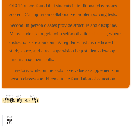
OECD report found that students in traditional classrooms
scored 15% higher on collaborative problem-solving tests.
Second, in-person classes provide structure and discipline.
Many students struggle with self-motivation
at home
, where
distractions are abundant. A regular schedule, dedicated
study space, and direct supervision help students develop
time-management skills.
Therefore, while online tools have value as supplements, in-
person classes should remain the foundation of education.
ごすう
やく
かたり
(
語数
:
約
145
語
)
わけ
訳