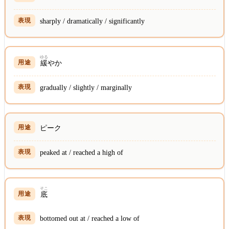
sharply / dramatically / significantly
ゆる
緩
やか
gradually / slightly / marginally
ピーク
peaked at / reached a high of
そこ
底
bottomed out at / reached a low of