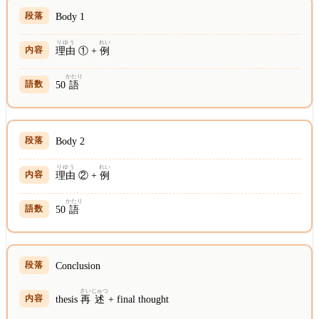
Body 1
りゆう
れい
理由
① +
例
かたり
50
語
Body 2
りゆう
れい
理由
② +
例
かたり
50
語
Conclusion
さい
じゅつ
thesis
再
述
+ final thought