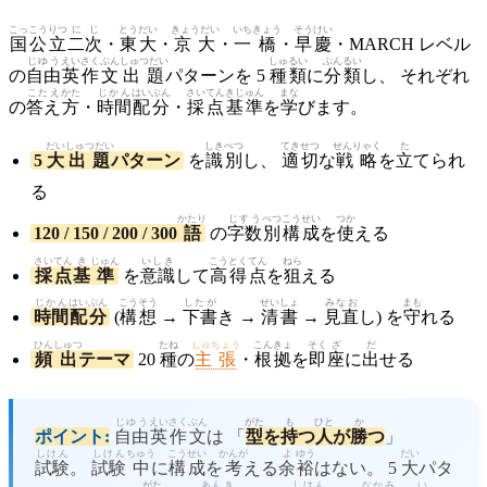
こっこうりつ
に
じ
とうだい
きょうだい
いち
きょう
そうけい
国公立
二
次
・
東大
・
京大
・
一
橋
・
早慶
・MARCH レベル
じゆう
えい
さくぶん
しゅつだい
しゅるい
ぶんるい
の
自由
英
作文
出題
パターンを 5
種類
に
分類
し、 それぞれ
こたえ
かた
じかん
はいぶん
さいてん
きじゅん
まな
の
答え
方
・
時間
配分
・
採点
基準
を
学
びます。
だい
しゅつだい
しきべつ
てきせつ
せんりゃく
た
5
大
出題
パターン
を
識別
し、
適切
な
戦略
を
立
てられ
る
かたり
じすう
べつ
こうせい
つか
120 / 150 / 200 / 300
語
の
字数
別
構成
を
使
える
さいてん
き
じゅん
いしき
こう
とくてん
ねら
採点
基
準
を
意識
して
高
得点
を
狙
える
じかん
はいぶん
こうそう
したが
せいしょ
みなお
まも
時間
配分
(
構想
→
下書
き →
清書
→
見直
し) を
守
れる
ひん
しゅつ
たね
しゅちょう
こんきょ
そく
ざ
だ
頻
出
テーマ
20
種
の
主張
・
根拠
を
即
座
に
出
せる
じゆう
えい
さくぶん
がた
も
ひと
か
ポイント:
自由
英
作文
は 「
型
を
持
つ
人
が
勝
つ
」
しけん
しけん
ちゅう
こうせい
かんが
よ
ゆう
だい
試験
。
試験
中
に
構成
を
考
える
余
裕
はない。 5
大
パタ
がた
あんき
しけん
なかみ
い