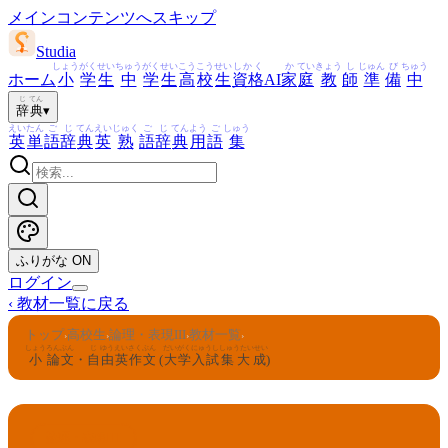
メインコンテンツへスキップ
Studia
しょう
がく
せい
ちゅう
がく
せい
こう
こう
せい
しかく
か
てい
きょう
し
じゅん
び
ちゅう
ホーム
小
学
生
中
学
生
高
校
生
資格
AI
家
庭
教
師
準
備
中
じ
てん
辞
典
▾
えい
たん
ご
じ
てん
えい
じゅく
ご
じ
てん
よう
ご
しゅう
英
単
語
辞
典
英
熟
語
辞
典
用
語
集
ふりがな
ON
ログイン
‹
教材一覧に戻る
トップ
高校生
論理・表現III
教材一覧
›
›
›
›
しょう
ろん
ぶん
じ
ゆう
えい
さく
ぶん
だいがく
にゅうし
しゅうたいせい
小
論
文
・
自
由
英
作
文
(
大学
入試
集大成
)
論理・表現III