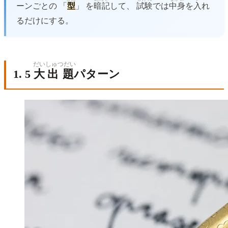
ーンごとの 「
型
」 を
暗記
して、
試験
では
中身
を
入
れ
るだけにする。
だい
しゅつだい
1. 5
大
出題
パターン