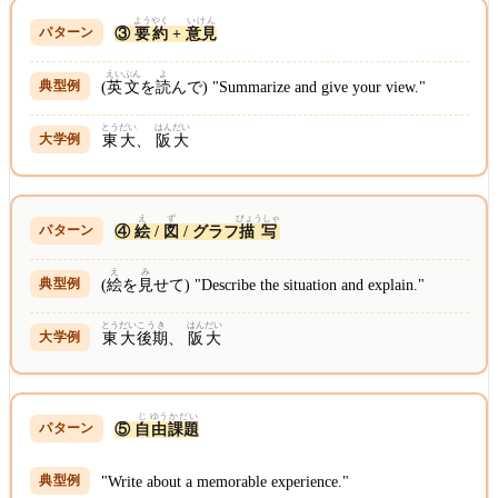
ようやく
いけん
③
要約
+
意見
えいぶん
よ
(
英文
を
読
んで) "Summarize and give your view."
とうだい
はんだい
東大
、
阪大
え
ず
びょうしゃ
④
絵
/
図
/ グラフ
描写
え
み
(
絵
を
見
せて) "Describe the situation and explain."
とうだい
こうき
はんだい
東大
後期
、
阪大
じ
ゆう
かだい
⑤
自
由
課題
"Write about a memorable experience."