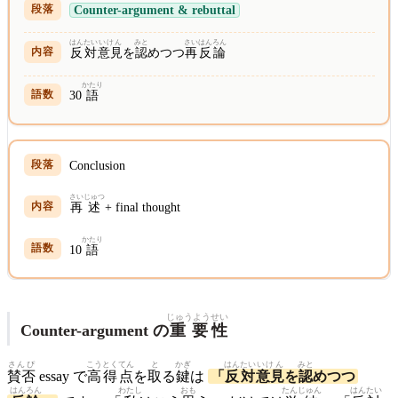
Counter-argument & rebuttal
はんたい
いけん
みと
さい
はんろん
反対
意見
を
認
めつつ
再
反論
かたり
30
語
Conclusion
さい
じゅつ
再
述
+ final thought
かたり
10
語
じゅうよう
せい
Counter-argument の
重要
性
さんぴ
こう
とくてん
と
かぎ
はんたい
いけん
みと
賛否
essay で
高
得点
を
取
る
鍵
は
「
反対
意見
を
認
めつつ
はんろん
わたし
おも
たんじゅん
はんたい