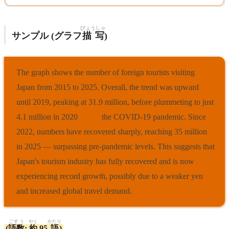
びょうしゃ
サンプル (グラフ
描写
)
The graph shows the number of foreign tourists visiting
Japan from 2015 to 2025. Overall, the trend was upward
until 2019, peaking at 31.9 million, before plummeting to just
4.1 million in 2020
due to
the COVID-19 pandemic. Since
2022, numbers have recovered sharply, reaching 35 million
in 2025 — surpassing pre-pandemic levels. This suggests that
Japan's tourism industry has fully recovered and is now
experiencing record growth, possibly due to a weaker yen
and increased global travel demand.
ごすう
やく
かたり
(
語数
:
約
95
語
)