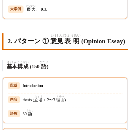
けいだい
慶大
、 ICU
いけん
ひょうめい
2. パターン ①
意見
表明
(Opinion Essay)
きほん
こうせい
かたり
基本
構成
(150
語
)
Introduction
たちば
りゆう
thesis (
立場
+ 2〜3
理由
)
かたり
30
語