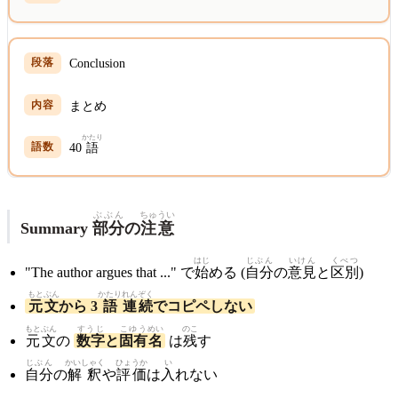
Conclusion
まとめ
かたり
40
語
ぶぶん
ちゅうい
Summary
部分
の
注意
はじ
じぶん
いけん
くべつ
"The author argues that ..." で
始
める (
自分
の
意見
と
区別
)
もと
ぶん
かたり
れんぞく
元
文
から 3
語
連続
でコピペしない
もと
ぶん
すうじ
こゆう
めい
のこ
元
文
の
数字
と
固有
名
は
残
す
じぶん
かいしゃく
ひょうか
い
自分
の
解釈
や
評価
は
入
れない