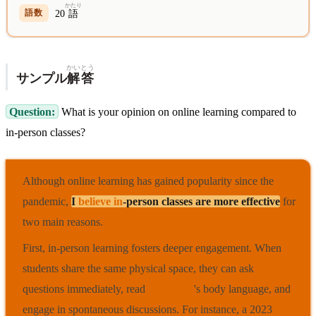
かたり
20
語
かいとう
サンプル
解答
Question:
What is your opinion on online learning compared to
in-person classes?
Although online learning has gained popularity since the
pandemic,
I
believe in
-person classes are more effective
for
two main reasons.
First, in-person learning fosters deeper engagement. When
students share the same physical space, they can ask
questions immediately, read
each other
's body language, and
engage in spontaneous discussions. For instance, a 2023