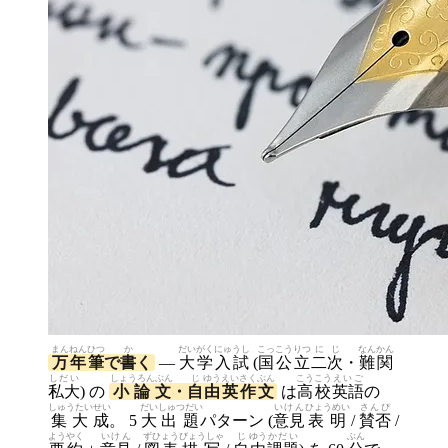
まん
ねん
ひつ
か
だい
がく
にゅうし
こっこうりつ
に
じ
なん
かん
万
年
筆
で
書
く
—
大
学
入試
(
国公立
二
次
・
難
関
しだい
しょうろんぶん
じ
ゆう
えい
さく
ぶん
こうこう
えいご
私大
) の
小論文
・
自
由
英
作
文
は
高校
英語
の
しゅうたいせい
だい
しゅつだい
いけん
ひょうめい
さんぴ
集大成
。 5
大
出題
パターン (
意見
表明
/
賛否
/
ようやく
いけん
ずひょう
びょうしゃ
じ
ゆう
かだい
ぶん