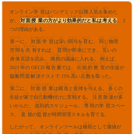
がくしゅう
い
こう
にんき
あつ
オンライン
学習
はパンデミック
以
降
人気
を
集
めた
たいめん
じゅ
ぎょう
ほう
こうか
てき
わたし
かんが
が、
対面
授
業
の
方
がより
効果
的
だと
私
は
考
える
。 2
りゆう
つの
理由
がある。
だい
いち
たいめん
がくしゅう
ふか
かんよ
はぐく
おな
ぶつり
第
一
に、
対面
学習
は
深
い
関与
を
育
む。
同
じ
物理
くうかん
きょう
ゆう
しつもん
そく
ざ
たが
空間
を
共
有
すれば、
質問
が
即
座
にでき、
互
いの
しんたい
げんご
よ
ぐう
ぜん
ぎろん
い
たと
身体
言語
を
読
み、
偶
然
の
議論
に
入
れる。
例
えば、
ねん
ほうこく
しょ
でん
とう
てき
きょうしつ
せいと
2023
年
の OECD
報告
書
では、
伝
統
的
教室
の
生徒
が
どう
もんだい
かいけつ
たか
てんすう
と
協
働
問題
解決
テストで 15%
高
い
点数
を
取
った。
だい
に
たいめん
じゅぎょう
こうぞう
き
りつ
あた
おお
第
二
に、
対面
授業
は
構造
と
規
律
を
与
える。
多
くの
せいと
いえ
じこ
どうき
づ
く
せん
ちゅうい
さんまん
おお
生徒
が
家
で
自己
動機
付
けに
苦
戦
する。
注意
散漫
が
多
きそく
てき
せん
よう
がくしゅう
いからだ。
規則
的
スケジュール、
専
用
の
学習
スペー
ちょく
せつ
かん
とく
じかん
かんり
そだ
ス、
直
接
の
監
督
が
時間
管理
スキルを
育
てる。
ほ
じょ
か
ち
したがって、 オンラインツールは
補
助
として
価
値
が
たいめん
じゅぎょう
きょういく
き
ばん