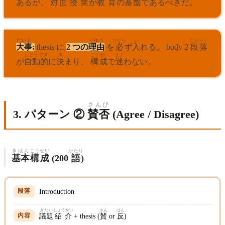
あるが、
対面
授業
が
教育
の
基
盤
であるべきだ。
だいじ
りゆう
かなら
い
だんらく
大事
:
thesis に
2 つの
理由
を
必
ず
入
れる。 body 2
段落
じどうてき
き
こうせい
まよ
が
自動的
に
決
まり、
構成
で
迷
わない。
さんぴ
3. パターン ②
賛否
(Agree / Disagree)
きほん
こうせい
かたり
基本
構成
(200
語
)
Introduction
ぎだい
しょうかい
さん
はん
議題
紹介
+ thesis (
賛
or
反
)