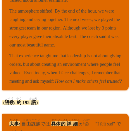
trusted about another teammate.
The atmosphere shifted. By the end of the hour, we were
laughing and crying together. The next week, we played the
strongest team in our region. Although we lost by 3 points,
every player gave their absolute best. The coach said it was
our most beautiful game.
That experience taught me that leadership is not about giving
orders, but about creating an environment where people feel
valued. Even today, when I face challenges, I remember that
meeting and ask myself:
How can I make others feel trusted?
ごすう
やく
かたり
(
語数
:
約
195
語
)
だいじ
じ
ゆう
かだい
ぐたい
てき
しょうさい
いのち
大事
:
自
由
課題
では
具体
的
詳細
が
命
。 "I felt sad" で