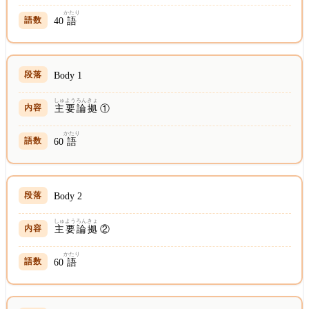
かたり
40
語
Body 1
しゅよう
ろんきょ
主要
論拠
①
かたり
60
語
Body 2
しゅよう
ろんきょ
主要
論拠
②
かたり
60
語