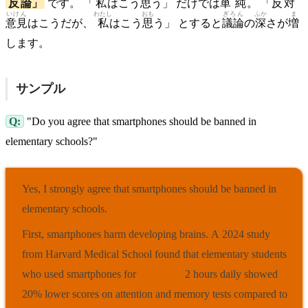
反論
」
です。 「
私
はこう
思
う」 だけでは
単純
。 「
反対
いけん
わたし
おも
ぎろん
ふか
ま
意見
はこうだが、
私
はこう
思
う」 とすると
議論
の
深
さが
増
します。
サンプル
Q:
"Do you agree that smartphones should be banned in
elementary schools?"
Yes, I strongly agree that smartphones should be banned in
elementary schools.
First, smartphones harm developing brains. A 2024 study
from Harvard Medical School found that elementary students
who used smartphones for
more than
2 hours daily showed
20% lower scores on attention and memory tests compared to