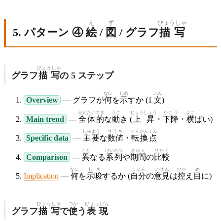
え
ず
びょうしゃ
5. パターン ④
絵
/
図
/ グラフ
描写
びょうしゃ
グラフ
描写
の 5 ステップ
なに
しめ
ぶん
Overview
— グラフが
何
を
示
すか (1
文
)
ぜんたい
てき
うご
じょうしょう
かこう
よこ
Main trend
—
全体
的
な
動
き (
上昇
・
下降
・
横
ばい)
しゅよう
すうち
てんかん
てん
Specific data
—
主要
な
数値
・
転換
点
こと
けいれつ
きかん
ひかく
Comparison
—
異
なる
系列
や
期間
の
比較
なに
しさ
じぶん
いけん
ひか
め
Implication
—
何
を
示唆
するか (
自分
の
意見
は
控
え
目
に)
びょうしゃ
つか
ひょうげん
グラフ
描写
で
使
う
表現