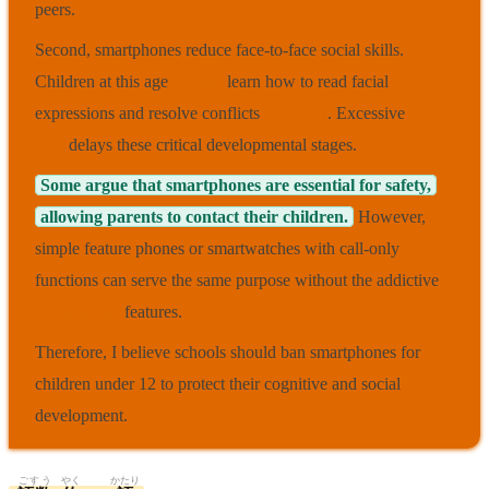
peers.
Second, smartphones reduce face-to-face social skills.
Children at this age
need to
learn how to read facial
expressions and resolve conflicts
in person
. Excessive
screen
time
delays these critical developmental stages.
Some argue that smartphones are essential for safety,
allowing parents to contact their children.
However,
simple feature phones or smartwatches with call-only
functions can serve the same purpose without the addictive
social media
features.
Therefore, I believe schools should ban smartphones for
children under 12 to protect their cognitive and social
development.
ごすう
やく
かたり