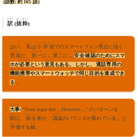
(
語数
:
約
165
語
)
わけ
ばっすい
訳
(
抜粋
)
わたし
しょうがっこう
きんし
つよ
はい、
私
は
小学校
でのスマートフォン
禁止
に
強
く
さんせい
だい
いち
だい
に
あんぜん
かくにん
賛成
だ。
第
一
に ...
第
二
に ...
安全
確認
のためにスマ
ひつよう
いけん
つうわ
せんよう
ホが
必要
という
意見
もある。 しかし、
通話
専用
の
きのう
けいたい
おな
もくてき
たっせい
機能
携帯
やスマートウォッチで
同
じ
目的
を
達成
でき
る
...
だいじ
大事
:
"Some argue that ... However, ..." のパターンを
あんき
さいてん
しゃ
ぎろん
と
暗記
。
採点
者
が 「
議論
のバランスが
取
れている」 と
ひょうか
かぎ
評価
する
鍵
。