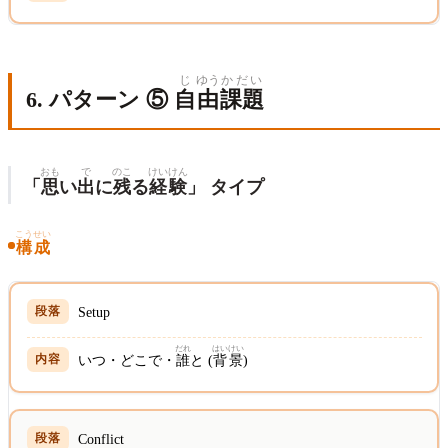
じ
ゆう
かだい
6. パターン ⑤
自
由
課題
おも
で
のこ
けいけん
「
思
い
出
に
残
る
経験
」 タイプ
こうせい
構成
Setup
だれ
はいけい
いつ・どこで・
誰
と (
背景
)
Conflict