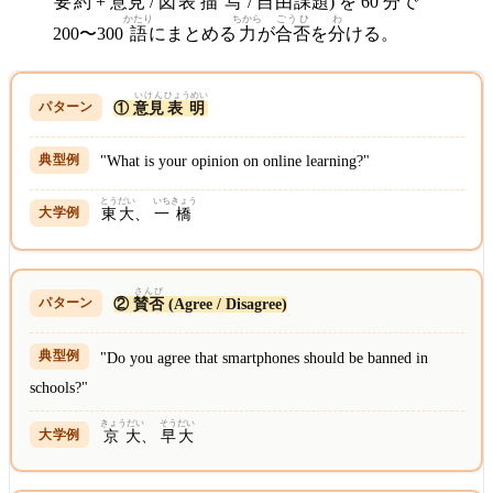
要約
+
意見
/
図表
描写
/
自
由
課題
) を 60
分
で
かたり
ちから
ごうひ
わ
200〜300
語
にまとめる
力
が
合否
を
分
ける。
いけん
ひょうめい
①
意見
表明
"What is your opinion on online learning?"
とうだい
いち
きょう
東大
、
一
橋
さんぴ
②
賛否
(Agree / Disagree)
"Do you agree that smartphones should be banned in
schools?"
きょうだい
そうだい
京大
、
早大