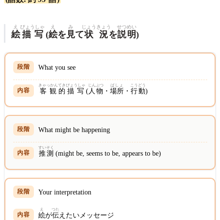
え
びょうしゃ
え
み
じょうきょう
せつめい
絵
描写
(
絵
を
見
て
状況
を
説明
)
What you see
きゃっかん
てき
びょうしゃ
じんぶつ
ばしょ
こうどう
客観
的
描写
(
人物
・
場所
・
行動
)
What might be happening
すいそく
推測
(might be, seems to be, appears to be)
Your interpretation
え
つた
絵
が
伝
えたいメッセージ