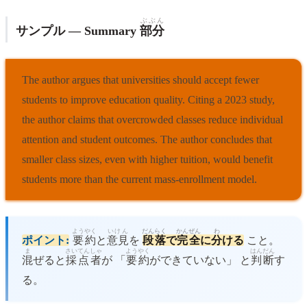
ぶぶん
サンプル — Summary
部分
The author argues that universities should accept fewer
students to improve education quality. Citing a 2023 study,
the author claims that overcrowded classes reduce individual
attention and student outcomes. The author concludes that
smaller class sizes, even with higher tuition, would benefit
students more than the current mass-enrollment model.
ようやく
いけん
だんらく
かん
ぜん
わ
ポイント:
要約
と
意見
を
段落
で
完
全
に
分
ける
こと。
ま
さいてん
しゃ
ようやく
はんだん
混
ぜると
採点
者
が 「
要約
ができていない」 と
判断
す
る。