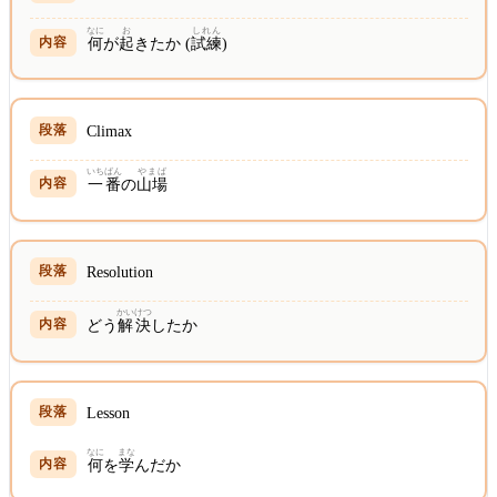
なに
お
しれん
何
が
起
きたか (
試練
)
Climax
いちばん
やまば
一番
の
山場
Resolution
かいけつ
どう
解決
したか
Lesson
なに
まな
何
を
学
んだか