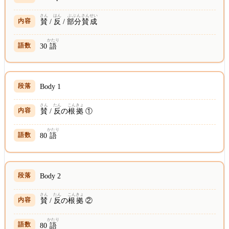
さん
はん
ぶぶん
さんせい
賛
/
反
/
部分
賛成
かたり
30
語
Body 1
さん
たん
こんきょ
賛
/
反
の
根拠
①
かたり
80
語
Body 2
さん
たん
こんきょ
賛
/
反
の
根拠
②
かたり
80
語