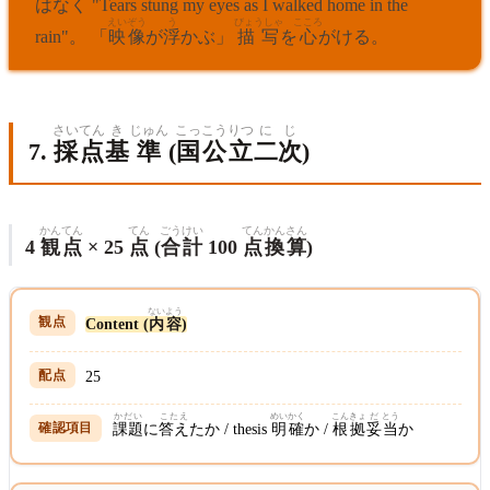
はなく "Tears stung my eyes as I walked home in the
えいぞう
う
びょうしゃ
こころ
rain"。 「
映像
が
浮
かぶ」
描写
を
心
がける。
さい
てん
き
じゅん
こっこうりつ
に
じ
7.
採
点
基
準
(
国公立
二
次
)
かん
てん
てん
ごうけい
てん
かんさん
4
観
点
× 25
点
(
合計
100
点
換算
)
ないよう
Content (
内容
)
25
かだい
こたえ
めいかく
こんきょ
だ
とう
課題
に
答え
たか / thesis
明確
か /
根拠
妥
当
か