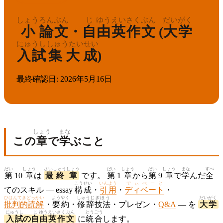
しょう
ろん
ぶん
じ
ゆう
えい
さく
ぶん
だいがく
小
論
文
・
自
由
英
作
文
(
大学
にゅうし
しゅうたいせい
入試
集大成
)
最終確認日
:
2026年5月16日
しょう
まな
この
章
で
学
ぶこと
だい
しょう
さいしゅう
しょう
だい
しょう
だい
しょう
まな
すべ
第
10
章
は
最終
章
です。
第
1
章
から
第
9
章
で
学
んだ
全
こうせい
いんよう
でぃべーと
てのスキル — essay
構成
・
引用
・
ディベート
・
ひはんてきどっかい
ようやく
しゅうじ
ぎほう
だいがく
批判的読解
・
要約
・
修辞
技法
・プレゼン・
Q&A
— を
大学
にゅうし
じ
ゆう
えい
さくぶん
とうごう
入試
の
自
由
英
作文
に
統合
します。