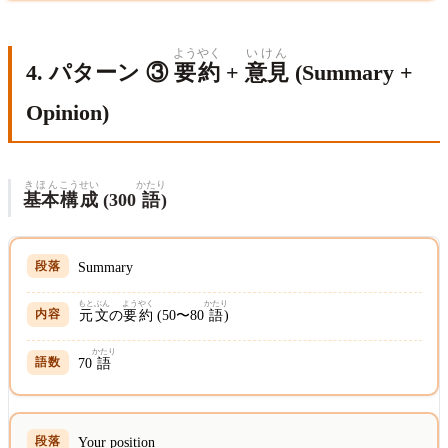
ようやく
いけん
4. パターン ③
要約
+
意見
(Summary +
Opinion)
きほん
こうせい
かたり
基本
構成
(300
語
)
Summary
もと
ぶん
ようやく
かたり
元
文
の
要約
(50〜80
語
)
かたり
70
語
Your position