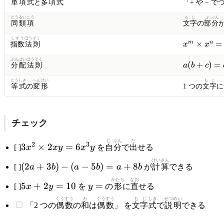
単
項
式
と
多
項
式
「+ や − 
どうるいこう
も
じ
ぶ
ぶん
同類項
文
字
の
部
分
しすう
ほうそく
x^m
×
=
m
n
指数
法則
x
x
\times
ぶんぱい
ほうそく
x^n =
a(b
(
+
)
=
分配
法則
a
b
c
x^{m+n}
+
とう
しき
へんけい
も
じ
c)
等
式
の
変形
1 つの
文
字
に
=
ab
+
チェック
ac
3x^2
じ
ぶん
だ
2
3
3
×
2
=
6
[ ]
x
x
y
x
y
を
自
分
で
出
せる
\times
(2a
けい
さん
(
2
+
3
)
−
(
−
5
)
=
+
8
2xy =
[ ]
a
b
a
b
a
b
が
計
算
できる
+
6x^3
5x
y
かたち
なお
5
+
2
=
10
=
3b)
[ ]
x
y
を
y
の
形
に
直
せる
y
+
=
- (a
ぐう
すう
わ
ぐう
すう
も
じ
しき
せつ
めい
2y
「2 つの
偶
数
の
和
は
偶
数
」 を
文
字
式
で
説
明
できる
-
=
5b)