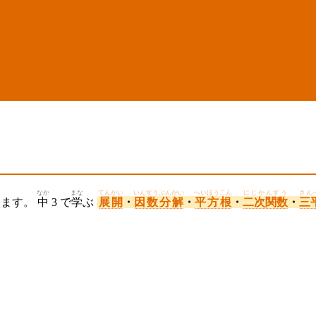
なか
まな
てんかい
いんすうぶんかい
へいほうこん
にじかんすう
さん
ります。
中
3 で
学
ぶ
展開
・
因数分解
・
平方根
・
二次関数
・
三