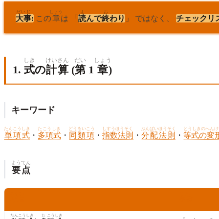
だいじ
しょう
よ
お
大事
:
この
章
は 「
読
んで
終
わり
」 ではなく、
チェックリ
しき
けいさん
だい
しょう
1.
式
の
計算
(
第
1
章
)
キーワード
たんこうしき
たこうしき
どうるいこう
しすうほうそく
ぶんぱいほうそく
とうしきのへんけ
単項式
・
多項式
・
同類項
・
指数法則
・
分配法則
・
等式の変
ようてん
要点
こうもく
なかみ
項目
中身
たん
こう
しき
た
こう
しき