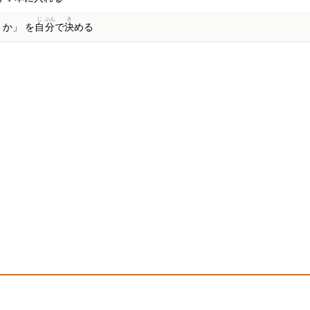
じ
ぶん
き
か」 を
自
分
で
決
める