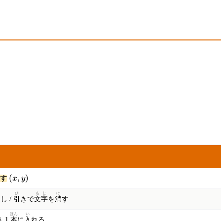
(x,
(
,
)
す
x
y
y)
ひ
も
じ
け
足
し /
引
きで
文
字
を
消
す
ほん
い
う 1
本
に
入
れる