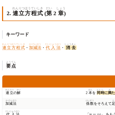
10
=
れんりつ
ほうていしき
だい
しょう
a
2.
連立
方程式
(
第
2
章
)
+
8b
キーワード
れんりつほうていしき
かげんほう
だいにゅうほう
しょう
きょ
連立方程式
・
加減法
・
代入法
・
消
去
ようてん
要点
こうもく
なかみ
項目
中身
れんりつ
かい
ほん
どう
じ
み
連立
の
解
2
本
を
同
時
に
満
た
かげん
ほう
けい
すう
た
加減
法
係
数
をそろえて
だいにゅう
ほう
y
=
代入
法
「
y
○○」 をも