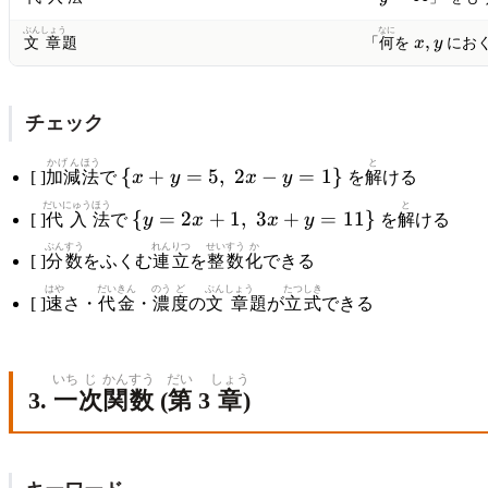
=
ぶん
しょう
なに
x,
,
文
章
題
「
何
を
x
y
におく
y
チェック
かげん
ほう
\{x
と
{
+
=
5
,
2
−
=
1
}
[ ]
加減
法
で
x
y
x
y
を
解
ける
+ y
だいにゅう
ほう
\{y
と
{
=
2
+
1
,
3
+
=
11
}
=
[ ]
代入
法
で
y
x
x
y
を
解
ける
= 2x
5,
ぶん
すう
れんりつ
せい
すう
か
+ 1,
[ ]
分
数
をふくむ
連立
を
整
数
化
できる
\;
\; 3x
2x
はや
だいきん
のう
ど
ぶん
しょう
たつ
しき
[ ]
速
さ・
代金
・
濃
度
の
文
章
題が
立
式
できる
+ y
- y
=
=
11\}
1\}
いち
じ
かんすう
だい
しょう
3.
一
次
関数
(
第
3
章
)