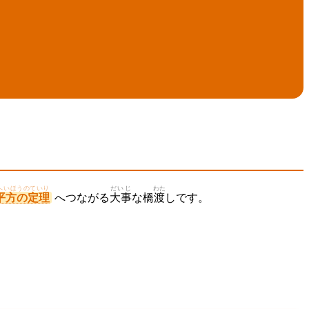
へいほうのていり
だいじ
わた
平方の定理
へつながる
大事
な橋
渡
しです。