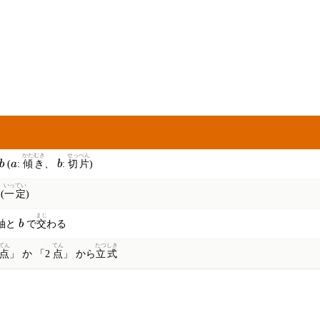
かたむき
せっぺん
a
b
b
(
a
:
傾き
、
b
:
切片
)
いってい
(
一定
)
まじ
b
軸と
b
で
交
わる
てん
てん
たつ
しき
点
」 か 「2
点
」 から
立
式