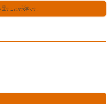
なお
だいじ
き
直
すことが
大事
です。