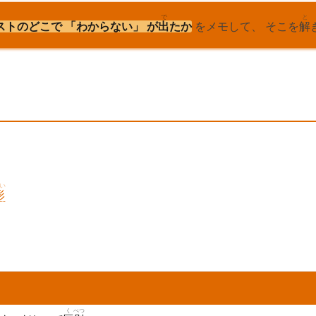
で
と
ストのどこで 「わからない」 が
出
たか
をメモして、 そこを
解
い
形
く
べつ