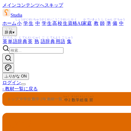
メインコンテンツへスキップ
Studia
しょう
がく
せい
ちゅう
がく
せい
こう
こう
せい
しかく
か
てい
きょう
し
じゅん
び
ちゅう
ホーム
小
学
生
中
学
生
高
校
生
資格
AI
家
庭
教
師
準
備
中
じ
てん
辞
典
▾
えい
たん
ご
じ
てん
えい
じゅく
ご
じ
てん
よう
ご
しゅう
英
単
語
辞
典
英
熟
語
辞
典
用
語
集
ふりがな
ON
ログイン
‹
教材一覧に戻る
ちゅう
すうがく
そう
ふくしゅう
トップ
中学生
数学 2年
教材一覧
›
›
›
›
中
2
数学
総
復習
数学 2年