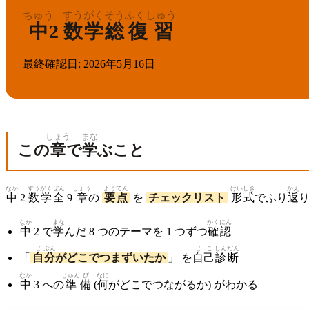
ちゅう
すうがく
そう
ふくしゅう
中
2
数学
総
復習
最終確認日
:
2026年5月16日
しょう
まな
この
章
で
学
ぶこと
なか
すうがく
ぜん
しょう
ようてん
けいしき
かえ
中
2
数学
全
9
章
の
要点
を
チェックリスト
形式
でふり
返
なか
まな
かくにん
中
2 で
学
んだ 8 つのテーマを 1 つずつ
確認
じ
ぶん
じこ
しんだん
「
自
分
がどこでつまずいたか
」 を
自己
診断
なか
じゅん
び
なに
中
3 への
準
備
(
何
がどこでつながるか) がわかる