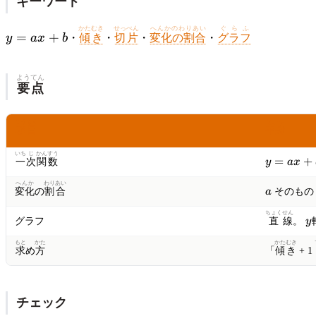
キーワード
y
かたむき
せっぺん
へんかのわりあい
ぐらふ
=
+
y
a
x
b
・
傾き
・
切片
・
変化の割合
・
グラフ
=
ax
+
ようてん
要点
b
こうもく
なかみ
項目
中身
いち
じ
かんすう
y
=
+
一
次
関数
y
a
x
=
へんか
わりあい
ax
a
変化
の
割合
a
そのもの 
+
b
ちょく
せん
y
グラフ
直
線
。
y
もと
かた
かたむき
求
め
方
「
傾き
+ 1
チェック