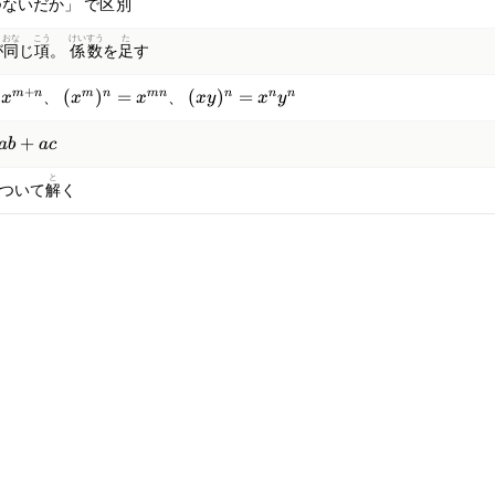
でつないだか」 で
区
別
おな
こう
けい
すう
た
が
同
じ
項
。
係
数
を
足
す
+
(x^m)^n
(xy)^n
(
)
=
(
)
=
m
n
m
n
mn
n
n
n
x
、
x
x
、
x
y
x
y
=
= x^n
x^{mn}
y^n
+
ab
a
c
と
ついて
解
く