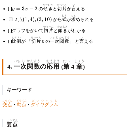
y
かたむき
せっぺん
い
=
3
−
2
[ ]
y
x
の
傾き
と
切片
が
言
える
=
(1,
しき
もと
(
1
,
4
)
,
(
3
,
10
)
3x
2 点
から
式
が
求
められる
4),
-
せっぺん
かたむき
(3,
[ ]グラフをかいて
切片
と
傾き
がわかる
2
10)
ひれい
せっぺん
いち
じ
かん
すう
い
[ ]
比例
が 「
切片
0 の
一
次
関
数
」 と
言
える
いち
じ
かんすう
おうよう
だい
しょう
4.
一
次
関数
の
応用
(
第
4
章
)
キーワード
こうてん
どうてん
だいやぐらむ
交点
・
動点
・
ダイヤグラム
ようてん
要点