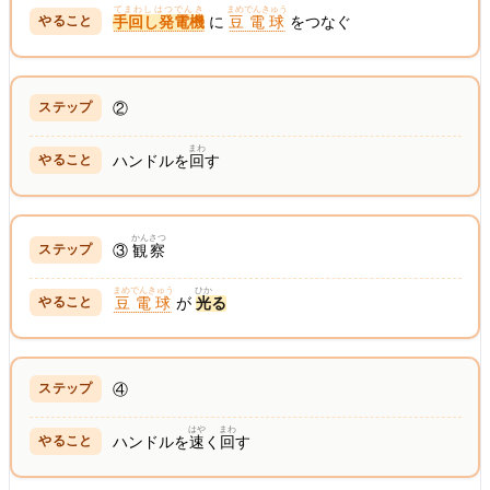
てまわしはつでんき
まめでんきゅう
手回し発電機
に
豆電球
をつなぐ
②
まわ
ハンドルを
回
す
かんさつ
③
観察
まめでんきゅう
ひか
豆電球
が
光
る
④
はや
まわ
ハンドルを
速
く
回
す