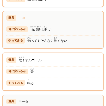
LED
ひかり
ねつ
すこ
光
(
熱
は
少
し)
さわ
あつ
触
ってもそんなに
熱
くない
でんし
電子
オルゴール
おと
音
な
鳴
る
モータ