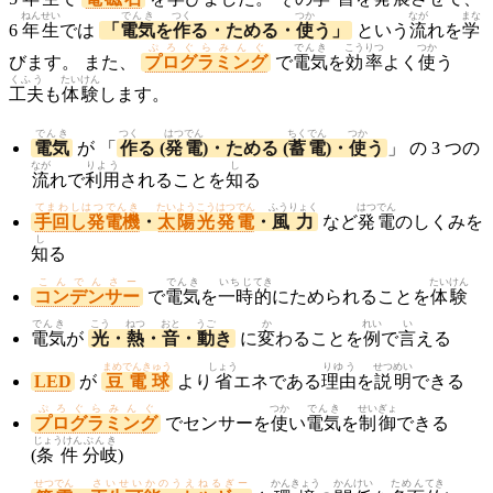
ねん
せい
でんき
つく
つか
なが
まな
6
年
生
では
「
電気
を
作
る・ためる・
使
う」
という
流
れを
学
ぷろぐらみんぐ
でんき
こうりつ
つか
びます。 また、
プログラミング
で
電気
を
効率
よく
使
う
くふう
たいけん
工夫
も
体験
します。
でんき
つく
はつでん
ちくでん
つか
電気
が 「
作
る (
発電
)・ためる (
蓄電
)・
使
う
」 の 3 つの
なが
りよう
し
流
れで
利用
されることを
知
る
てまわしはつでんき
たいようこうはつでん
ふうりょく
はつでん
手回し発電機
・
太陽光発電
・
風力
など
発電
のしくみを
し
知
る
こんでんさー
でんき
いちじ
てき
たいけん
コンデンサー
で
電気
を
一時
的
にためられることを
体験
でんき
こう
ねつ
おと
うご
か
れい
い
電気
が
光
・
熱
・
音
・
動
き
に
変
わることを
例
で
言
える
まめでんきゅう
しょう
りゆう
せつめい
LED
が
豆電球
より
省
エネである
理由
を
説明
できる
ぷろぐらみんぐ
つか
でんき
せいぎょ
プログラミング
でセンサーを
使
い
電気
を
制御
できる
じょうけん
ぶんき
(
条件
分岐
)
せつでん
さいせいかのうえねるぎー
かんきょう
かんけい
ためん
てき