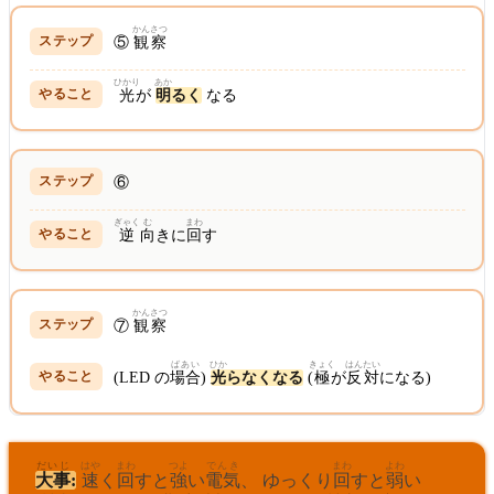
かんさつ
⑤
観察
ひかり
あか
光
が
明
るく
なる
⑥
ぎゃく
む
まわ
逆
向
きに
回
す
かんさつ
⑦
観察
ばあい
ひか
きょく
はんたい
(LED の
場合
)
光
らなくなる
(
極
が
反対
になる)
だいじ
はや
まわ
つよ
でんき
まわ
よわ
大事
:
速
く
回
すと
強
い
電気
、 ゆっくり
回
すと
弱
い