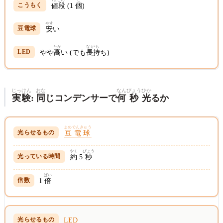
値段
(1
個
)
やす
安
い
たか
ながも
やや
高
い (でも
長持
ち)
じっ
けん
おな
なん
びょう
ひか
実
験
:
同
じコンデンサーで
何
秒
光
るか
まめでんきゅう
豆電球
やく
びょう
約
5
秒
ばい
1
倍
LED