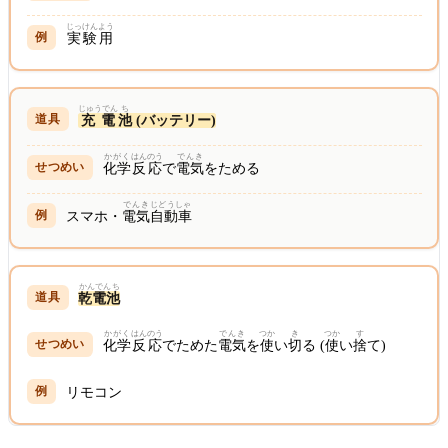
じっけん
よう
実験
用
じゅうでん
ち
充電
池
(バッテリー)
かがく
はんのう
でんき
化学
反応
で
電気
をためる
でんき
じどうしゃ
スマホ・
電気
自動車
かんでんち
乾電池
かがく
はんのう
でんき
つか
き
つか
す
化学
反応
でためた
電気
を
使
い
切
る (
使
い
捨
て)
リモコン