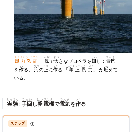
ふうりょくはつでん
かぜ
おお
まわ
でんき
風力発電
—
風
で
大
きなプロペラを
回
して
電気
つく
うみ
うえ
つく
ようじょう
ふうりょく
ふ
を
作
る。
海
の
上
に
作
る 「
洋上
風力
」 が
増
えて
いる。
じっ
けん
てまわ
はつでん
き
でんき
つく
実
験
:
手回
し
発電
機
で
電気
を
作
る
①