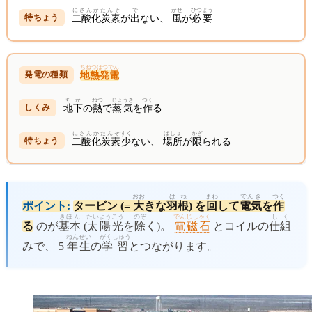
にさんかたんそ
で
かぜ
ひつよう
二酸化炭素
が
出
ない、
風
が
必要
ちねつはつでん
地熱発電
ちか
ねつ
じょうき
つく
地下
の
熱
で
蒸気
を
作
る
にさんかたんそ
すく
ばしょ
かぎ
二酸化炭素
少
ない、
場所
が
限
られる
おお
はね
まわ
でんき
つく
ポイント:
タービン (=
大
きな
羽根
) を
回
して
電気
を
作
きほん
たいようこう
のぞ
でんじしゃく
しく
る
のが
基本
(
太陽光
を
除
く)。
電磁石
とコイルの
仕組
ねんせい
がくしゅう
みで、 5
年生
の
学習
とつながります。