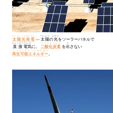
たいようこうはつでん
たいよう
ひかり
太陽光発電
—
太陽
の
光
をソーラーパネルで
ちょくせつ
でんき
にさんかたんそ
だ
直接
電気
に。
二酸化炭素
を
出
さない
さいせいかのうえねるぎー
再生可能エネルギー
。