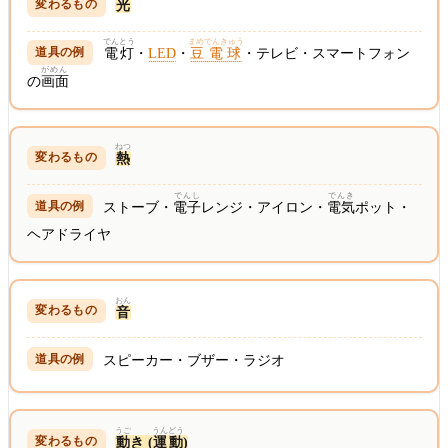
光
でんとう
まめでんきゅう
電灯
・
LED
・
豆電球
・テレビ・スマートフォン
がめん
の
画面
ねつ
熱
でんし
でんき
ストーブ・
電子
レンジ・アイロン・
電気
ポット・
ヘアドライヤ
おん
音
スピーカー・ブザー・ラジオ
うご
うんどう
動
き (
運動
)