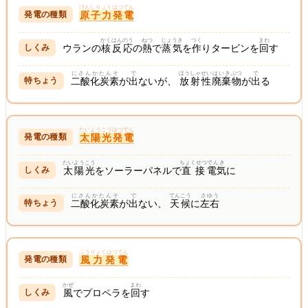
げんしりょくはつでん
原子力発電
かく
はんのう
ねつ
じょうき
つく
まわ
ウランの
核
反応
の
熱
で
蒸気
を
作
りタービンを
回
す
にさんかたんそ
で
ほうしゃ
せい
はいき
ぶつ
で
二酸化炭素
が
出
ないが、
放射
性
廃棄
物
が
出
る
たいようこうはつでん
太陽光発電
たいようこう
ちょくせつ
でんき
太陽光
をソーラーパネルで
直接
電気
に
にさんかたんそ
で
てんこう
さゆう
二酸化炭素
が
出
ない、
天候
に
左右
ふうりょくはつでん
風力発電
かぜ
まわ
風
でプロペラを
回
す