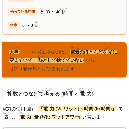
やく
びょう
約
30 〜 40
秒
ばい
6 〜 8
倍
だいじ
しょう
でんき
ひかり
大事
:
LED
が
省
エネなのは、
電気
のほとんどを
光
に
か
ねつ
す
まめでんきゅう
変
えていて、
熱
として
捨
てていない
から。
豆電球
やく
わり
ねつ
うしな
は
約
9
割
が
熱
として
失
われます。
さんすう
かんが
じかん
でんりょく
算数
とつなげて
考
える (
時間
×
電力
)
でんき
しよう
りょう
でんりょく
じかん
じかん
電気
の
使用
量
は
「
電力
(W: ワット) ×
時間
(h:
時間
)」
で
あらわ
でんりょく
りょう
い
表
し、
電力
量
(Wh: ワットアワー)
と
言
います。