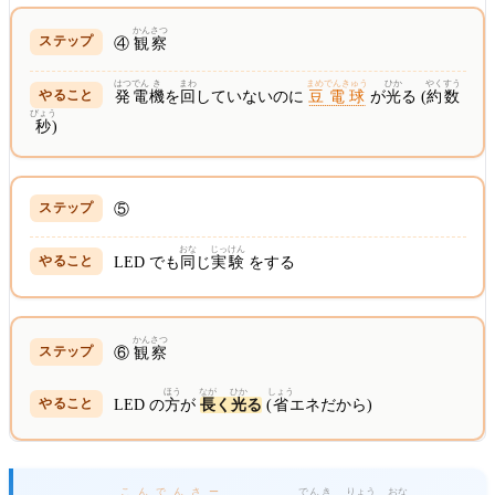
かんさつ
④
観察
はつでん
き
まわ
まめでんきゅう
ひか
やく
すう
発電
機
を
回
していないのに
豆電球
が
光
る (
約
数
びょう
秒
)
⑤
おな
じっ
けん
LED でも
同
じ
実
験
をする
かんさつ
⑥
観察
ほう
なが
ひか
しょう
LED の
方
が
長
く
光
る
(
省
エネだから)
こんでんさー
でんき
りょう
おな