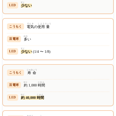
すく
少
ない
でんき
しよう
りょう
電気
の
使用
量
おお
多
い
すく
少
ない
(1/4 〜 1/8)
じゅみょう
寿命
やく
じかん
約
1,000
時間
やく
じかん
約
40,000
時間
ねだん
こ