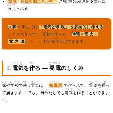
節電
・
再生可能エネルギー
と
環境
の
関係
を
多面
的
に
かんがえ
考え
られる
だいじ
ねん
せい
でんき
かんきょう
ためん
てき
かんが
大事
:
6
年
生
では
「
電気
と
環境
」 を
多面
的
に
考
える
たいせつ
さんすう
まな
じかん
でんりょく
ことが
大切
です。
算数
で
学
んだ 「
時間
×
電力
=
でんりょく
りょう
ひれい
かんけい
で
電力
量
」 という
比例
関係
も
出
てきます。
でんき
つく
はつでん
1.
電気
を
作
る —
発電
のしくみ
いえ
がっこう
つか
でんき
はつでんしょ
つく
でんせん
とお
家
や
学校
で
使
う
電気
は、
発電所
で
作
られて、
電線
を
通
っ
とど
じぶん
でんき
つく
て
届
きます。 でも、
自分
たちでも
電気
を
作
ることができま
す。