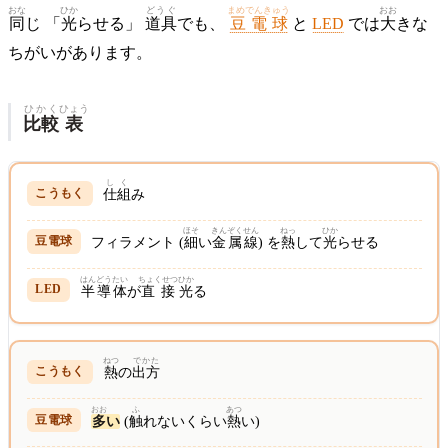
おな
ひか
どうぐ
まめでんきゅう
おお
同
じ 「
光
らせる」
道具
でも、
豆電球
と
LED
では
大
きな
ちがいがあります。
ひかく
ひょう
比較
表
しく
仕組
み
ほそ
きんぞく
せん
ねっ
ひか
フィラメント (
細
い
金属
線
) を
熱
して
光
らせる
はんどうたい
ちょくせつ
ひか
半導体
が
直接
光
る
ねつ
でかた
熱
の
出方
おお
ふ
あつ
多
い
(
触
れないくらい
熱
い)