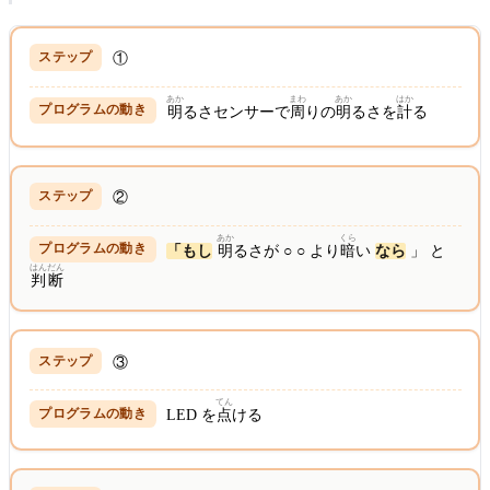
①
あか
まわ
あか
はか
明
るさセンサーで
周
りの
明
るさを
計
る
②
あか
くら
「もし
明
るさが ○ ○ より
暗
い
なら
」 と
はんだん
判断
③
てん
LED を
点
ける