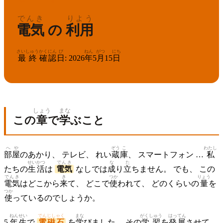
でんき
りよう
電気
の
利用
さいしゅう
かくにん
び
ねん
がつ
にち
最終
確認
日
:
2026
年
5
月
15
日
しょう
まな
この
章
で
学
ぶこと
へや
ぞう
こ
わたし
部屋
のあかり、 テレビ、 れい
蔵
庫
、 スマートフォン …
私
せいかつ
でんき
な
た
たちの
生活
は
電気
なしでは
成
り
立
ちません。 でも、 この
でんき
き
つか
りょう
電気
はどこから
来
て、 どこで
使
われて、 どのくらいの
量
を
つか
使
っているのでしょうか。
ねん
せい
でんじしゃく
まな
がくしゅう
はってん
5
年
生
で
電磁石
を
学
びました。 その
学習
を
発展
させて、