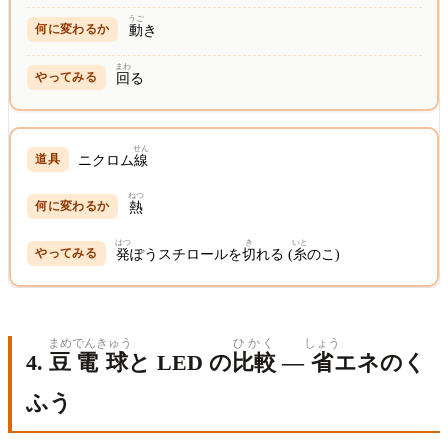
うご
動
き
まわ
回
る
せん
ニクロム
線
ねつ
熱
はつ
き
いと
発
ぽうスチロールを
切
れる (
糸
のこ)
まめ
でんきゅう
ひかく
しょう
4.
豆
電球
と LED の
比較
—
省
エネのく
ふう