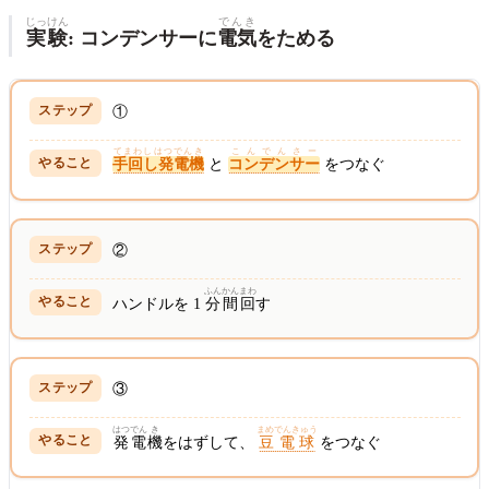
じっ
けん
でんき
実
験
: コンデンサーに
電気
をためる
①
てまわしはつでんき
こんでんさー
手回し発電機
と
コンデンサー
をつなぐ
②
ふんかん
まわ
ハンドルを 1
分間
回
す
③
はつでん
き
まめでんきゅう
発電
機
をはずして、
豆電球
をつなぐ