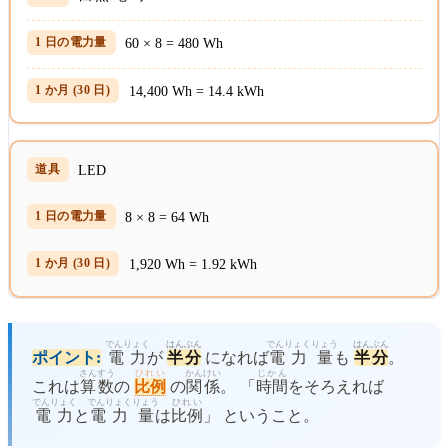
60 × 8 = 480 Wh
14,400 Wh = 14.4 kWh
LED
8 × 8 = 64 Wh
1,920 Wh = 1.92 kWh
でんりょく
はんぶん
でんりょく
りょう
はんぶん
ポイント:
電力
が
半分
になれば
電力
量
も
半分
。
さんすう
ひれい
かんけい
じかん
これは
算数
の
比例
の
関係
。 「
時間
をそろえれば
でんりょく
でんりょく
りょう
ひれい
電力
と
電力
量
は
比例
」 ということ。