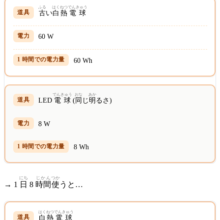
ふる
はくねつ
でんきゅう
古
い
白熱
電球
60 W
60 Wh
でんきゅう
おな
あか
LED
電球
(
同
じ
明
るさ)
8 W
8 Wh
にち
じかん
つか
→ 1
日
8
時間
使
うと…
はくねつ
でんきゅう
白熱
電球