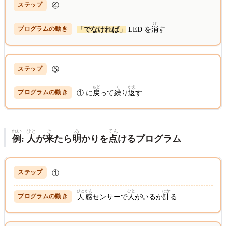
④
け
「でなければ」
LED を
消
す
⑤
もど
く
かえ
① に
戻
って
繰
り
返
す
れい
ひと
き
あ
てん
例
:
人
が
来
たら
明
かりを
点
けるプログラム
①
ひと
かん
ひと
はか
人
感
センサーで
人
がいるか
計
る