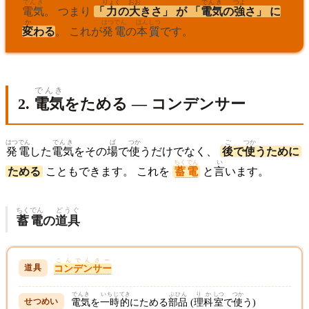
でんき
りょく
おお
でんき
つよ
電気
。 つまり
「
力
の
大
きさ」 が 「
電気
の
強
さ」 に
か
はつでん
ほんしつ
変
わる
。 これが
発電
の
本質
です。
でんき
2.
電気
をためる — コンデンサー
はつでん
でんき
ば
つか
ご
つか
発電
した
電気
をその
場
で
使
うだけでなく、
後
で
使
うために
ちくでん
い
ためる
こともできます。 これを
蓄電
と
言
います。
ちくでん
どうぐ
蓄電
の
道具
こんでんさー
コンデンサー
でんき
いちじ
てき
ぶひん
りか
しつ
つか
電気
を
一時
的
にためる
部品
(
理科
室
で
使
う)