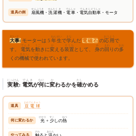
せんぷうき
せんたく
き
でんしゃ
でんき
じどうしゃ
扇風機
・
洗濯
機
・
電車
・
電気
自動車
・モータ
だいじ
ねん
せい
まな
でんじしゃく
おうよう
大事
:
モーターは 5
年
生
で
学
んだ
電磁石
の
応用
で
でんき
うご
か
そうち
み
まわ
おお
す。
電気
を
動
きに
変
える
装置
として、
身
の
回
りの
多
きかい
つか
くの
機械
で
使
われています。
じっ
けん
でんき
なに
か
たし
実
験
:
電気
が
何
に
変
わるかを
確
かめる
まめでんきゅう
豆電球
ひかり
すこ
ねつ
光
+
少
しの
熱
さわ
あたた
触
ると
温
かい