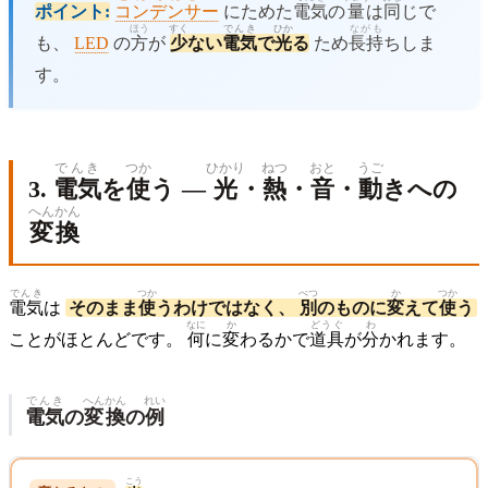
ポイント:
コンデンサー
にためた
電気
の
量
は
同
じで
ほう
すく
でんき
ひか
ながも
も、
LED
の
方
が
少
ない
電気
で
光
る
ため
長持
ちしま
す。
でんき
つか
ひかり
ねつ
おと
うご
3.
電気
を
使
う —
光
・
熱
・
音
・
動
きへの
へんかん
変換
でんき
つか
べつ
か
つか
電気
は
そのまま
使
うわけではなく、
別
のものに
変
えて
使
う
なに
か
どうぐ
わ
ことがほとんどです。
何
に
変
わるかで
道具
が
分
かれます。
でんき
へんかん
れい
電気
の
変換
の
例
こう