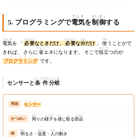
でんき
せいぎょ
5. プログラミングで
電気
を
制御
する
でんき
ひつよう
ひつよう
ぶん
つか
電気
を 「
必要
なときだけ、
必要
な
分
だけ
」
使
うことがで
しょう
やくだ
きれば、 さらに
省
エネになります。 そこで
役立
つのが
ぷろぐらみんぐ
プログラミング
です。
じょうけん
ぶんき
センサーと
条件
分岐
せんさー
センサー
まわ
ようす
かん
と
ぶひん
周
りの
様子
を
感
じ
取
る
部品
あか
おんど
にん
うご
明
るさ・
温度
・
人
の
動
き