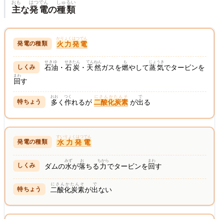
おも
はつでん
しゅるい
主
な
発電
の
種類
かりょくはつでん
火力発電
せきゆ
せきたん
てんねん
も
じょうき
石油
・
石炭
・
天然
ガスを
燃
やして
蒸気
でタービンを
まわ
回
す
おお
つく
にさんかたんそ
で
多
く
作
れるが
二酸化炭素
が
出
る
すいりょくはつでん
水力発電
みず
お
ちから
まわ
ダムの
水
が
落
ちる
力
でタービンを
回
す
にさんかたんそ
で
二酸化炭素
が
出
ない