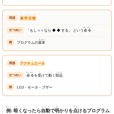
じょうけんぶんき
条件分岐
めいれい
「もし ○ ○ なら ◆ ◆ する」 という
命令
きほん
プログラムの
基本
あくちゅえーた
アクチュエータ
めいれい
う
うご
ぶひん
命令
を
受
けて
動
く
部品
LED・モータ・ブザー
れい
くら
じどう
あ
てん
例
:
暗
くなったら
自動
で
明
かりを
点
けるプログラム