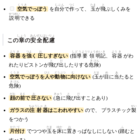
くうき
じぶん
つく
たま
と
空気
でっぽう
を
自分
で
作
って、
玉
が
飛
ぶしくみを
せつめい
説明
できる
しょう
あんぜん
はい
りょ
この
章
の
安全
配
慮
よう
き
つよ
お
しどう
ようりょう
めいき
よう
き
容
器
を
強
く
圧
しすぎない
(
指導
要領
明記
、
容
器
がわ
と
だ
き
けん
れたりピストンが
飛
び
出
したりする
危
険
)
くうき
ひと
どうぶつ
む
だま
め
あ
空気
でっぽうを
人
や
動物
に
向
けない
(
玉
が
目
に
当
たると
き
けん
危
険
)
がお
まえ
お
きゅう
と
だ
顔
の
前
で
圧
さない
(
急
に
飛
び
出
すことあり)
ちゅうしゃ
き
せい
ガラスの
注射
器
はこわれやすい
ので、 プラスチック
製
をつかう
かたづ
だま
ゆか
お
ふ
片付
け
でつつや
玉
を
床
に
置
きっぱなしにしない (
踏
むと