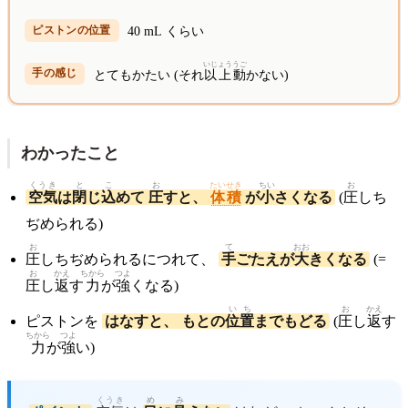
40 mL くらい
いじょう
うご
とてもかたい (それ
以上
動
かない)
わかったこと
くうき
と
こ
お
たいせき
ちい
お
空気
は
閉
じ
込
めて
圧
すと、
体積
が
小
さくなる
(
圧
しち
ぢめられる)
お
て
おお
圧
しちぢめられるにつれて、
手
ごたえが
大
きくなる
(=
お
かえ
ちから
つよ
圧
し
返
す
力
が
強
くなる)
いち
お
かえ
ピストンを
はなすと、 もとの
位置
までもどる
(
圧
し
返
す
ちから
つよ
力
が
強
い)
くうき
め
み