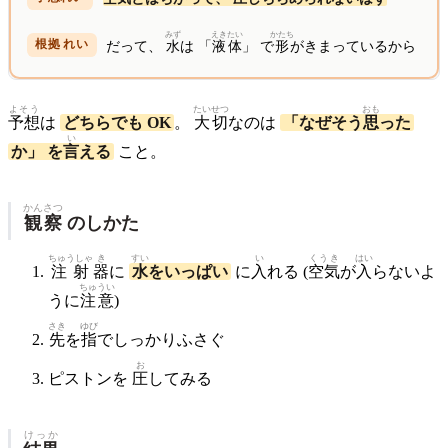
みず
えき
たい
かたち
だって、
水
は 「
液
体
」 で
形
がきまっているから
よそう
たいせつ
おも
予想
は
どちらでも OK
。
大切
なのは
「なぜそう
思
った
い
か」 を
言
える
こと。
かんさつ
観察
のしかた
ちゅうしゃ
き
すい
い
くうき
はい
注射
器
に
水
をいっぱい
に
入
れる (
空気
が
入
らないよ
ちゅうい
うに
注意
)
さき
ゆび
先
を
指
でしっかりふさぐ
お
ピストンを
圧
してみる
けっか