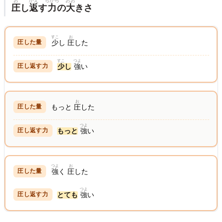
お
かえ
ちから
おお
圧
し
返
す
力
の
大
きさ
すこ
お
少
し
圧
した
すこ
つよ
少
し
強
い
お
もっと
圧
した
つよ
もっと
強
い
つよ
お
強
く
圧
した
つよ
とても
強
い