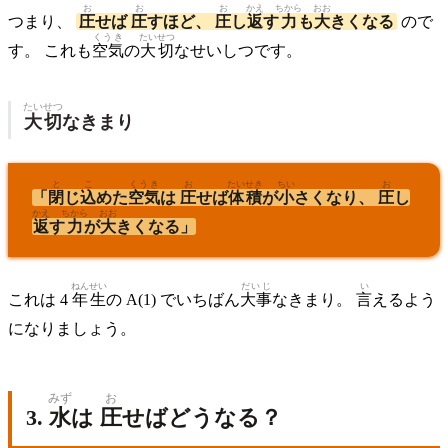
お
お
お
かえ
ちから
おお
つまり、
圧
せば
圧
すほど、
圧
し
返
す
力
も
大
きくなる
ので
くうき
たいせつ
す。 これも
空気
の
大切
なせいしつです。
たいせつ
大切
なきまり
と
こ
くうき
お
たいせき
ちい
お
「
閉
じ
込
めた
空気
は
圧
せば
体積
が
小
さくなり、
圧
し
かえ
ちから
おお
返
す
力
が
大
きくなる」
ねんせい
だいじ
い
これは 4
年生
の A(1) でいちばん
大事
なきまり。
言
えるよう
になりましょう。
みず
お
3.
水
は
圧
せばどうなる？