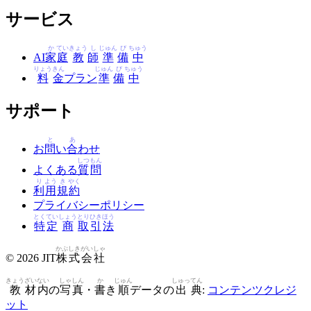
サービス
か
てい
きょう
し
じゅん
び
ちゅう
AI
家
庭
教
師
準
備
中
りょう
きん
じゅん
び
ちゅう
料
金
プラン
準
備
中
サポート
と
あ
お
問
い
合
わせ
しつ
もん
よくある
質
問
り
よう
き
やく
利
用
規
約
プライバシーポリシー
とく
てい
しょう
とり
ひき
ほう
特
定
商
取
引
法
かぶ
しき
がい
しゃ
© 2026 JIT
株
式
会
社
きょう
ざい
ない
しゃ
しん
か
じゅん
しゅっ
てん
教
材
内
の
写
真
・
書
き
順
データの
出
典
:
コンテンツクレジ
ット