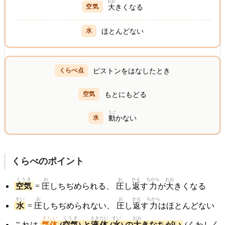
おお
大
きくなる
ほとんどない
ピストンをはなしたとき
もとにもどる
うご
動
かない
くらべのポイント
くうき
お
お
かえ
ちから
おお
空気
=
圧
しちぢめられる、
圧
し
返
す
力
が
大
きくなる
すい
お
お
かえ
ちから
水
=
圧
しちぢめられない、
圧
し
返
す
力
はほとんどない
きたい
くうき
えき
たい
すい
おお
これは
気体
(
空気
) と
液
体
(
水
) の
大
きなちがい
(くわしく