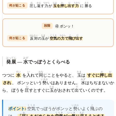
お
かえ
ちから
だま
お
だ
ちから
まさ
圧
し
返
す
力
が
玉
を
押
し
出
す
力
に
勝
る
④ ポンッ！
はんたい
たま
くうき
ちから
と
だ
反対
の
玉
が
空気
の
力
で
飛
び
出
す
はっ
てん
みず
発
展
—
水
でっぽうとくらべる
すい
い
おな
たま
お
だ
つつに
水
を
入
れて
同
じことをやると、
玉
は
すぐに
押
し
出
いきお
みず
され
、 ポンッという
勢
いはありません。
水
はちぢまないか
お
たま
で
ら、 ぼうを
圧
すとすぐに
玉
がおされて
出
ていくのです。
くうき
いきお
と
ポイント:
空気
でっぽうがポンッと
勢
いよく
飛
ぶの
お
くうき
いっき
もど