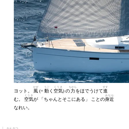
かぜ
うご
くうき
ちから
すす
ヨット。
風
(=
動
く
空気
) の
力
をほでうけて
進
くうき
みぢか
む。
空気
が 「ちゃんとそこにある」 ことの
身近
なれい。
かんさつ