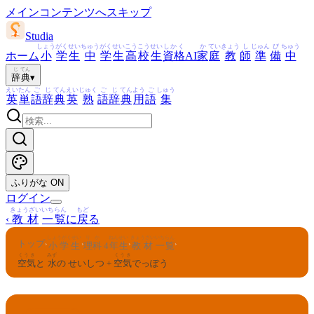
メインコンテンツへスキップ
Studia
しょう
がく
せい
ちゅう
がく
せい
こう
こう
せい
しかく
か
てい
きょう
し
じゅん
び
ちゅう
ホーム
小
学
生
中
学
生
高
校
生
資格
AI
家
庭
教
師
準
備
中
じ
てん
辞
典
▾
えい
たん
ご
じ
てん
えい
じゅく
ご
じ
てん
よう
ご
しゅう
英
単
語
辞
典
英
熟
語
辞
典
用
語
集
ふりがな
ON
ログイン
きょうざい
いちらん
もど
‹
教材
一覧
に
戻
る
しょうがくせい
りか
ねんせい
きょうざい
いちらん
トップ
›
›
›
›
小学生
理科
4
年生
教材
一覧
くうき
みず
くうき
空気
と
水
の せいしつ +
空気
でっぽう