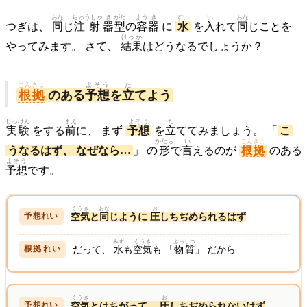
おな
ちゅうしゃ
き
がた
よう
き
すい
い
おな
つぎは、
同
じ
注射
器
型
の
容
器
に
水
を
入
れて
同
じことを
けっか
やってみます。 さて、
結果
はどうなるでしょうか？
こんきょ
よそう
た
根拠
のある
予想
を
立
てよう
じっ
けん
まえ
よそう
た
実
験
をする
前
に、 まず
予想
を
立
ててみましょう。 「
こ
かたち
い
こんきょ
うなるはず、 なぜなら…
」 の
形
で
言
えるのが
根拠
のある
よそう
予想
です。
くうき
おな
お
空気
と
同
じように
圧
しちぢめられるはず
みず
くうき
ぶっしつ
だって、
水
も
空気
も 「
物質
」 だから
くうき
お
空気
とはちがって、
圧
しちぢめられないはず