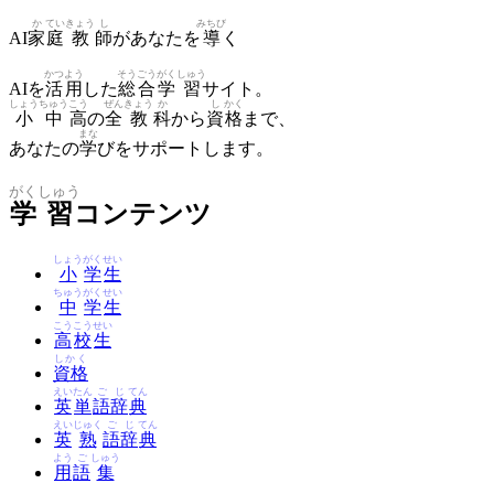
か
てい
きょう
し
みちび
AI
家
庭
教
師
があなたを
導
く
かつ
よう
そう
ごう
がく
しゅう
AIを
活
用
した
総
合
学
習
サイト。
しょう
ちゅう
こう
ぜん
きょう
か
し
かく
小
中
高
の
全
教
科
から
資
格
まで、
まな
あなたの
学
びをサポートします。
がく
しゅう
学
習
コンテンツ
しょう
がく
せい
小
学
生
ちゅう
がく
せい
中
学
生
こう
こう
せい
高
校
生
しかく
資格
えい
たん
ご
じ
てん
英
単
語
辞
典
えい
じゅく
ご
じ
てん
英
熟
語
辞
典
よう
ご
しゅう
用
語
集