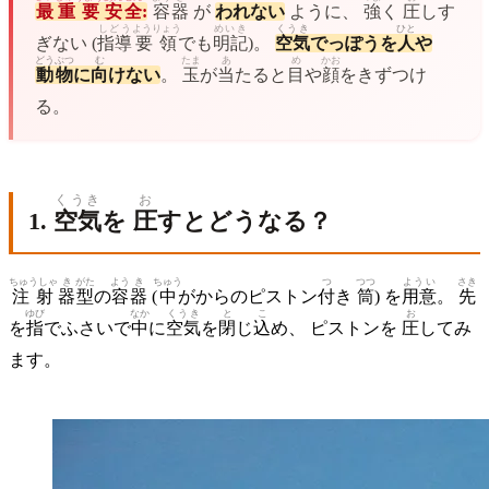
最
重要
安全
:
容
器
が
われない
ように、
強
く
圧
しす
しどう
ようりょう
めいき
くうき
ひと
ぎない (
指導
要領
でも
明記
)。
空気
でっぽうを
人
や
どうぶつ
む
たま
あ
め
かお
動物
に
向
けない
。
玉
が
当
たると
目
や
顔
をきずつけ
る。
くうき
お
1.
空気
を
圧
すとどうなる？
ちゅうしゃ
き
がた
よう
き
ちゅう
つ
つつ
ようい
さき
注射
器
型
の
容
器
(
中
がからのピストン
付
き
筒
) を
用意
。
先
ゆび
なか
くうき
と
こ
お
を
指
でふさいで
中
に
空気
を
閉
じ
込
め、 ピストンを
圧
してみ
ます。