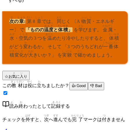
すべる)
じ
しょう
だい
しょう
おな
ぶっしつ
次
の
章
:
第
8
章
では、
同
じく 〔A
物質
・エネルギ
おんど
たい
せき
まな
かね
ぞく
ー〕 で
「ものの
温度
と
体
積
」
を
学
びます。
金
属
・
みず
くうき
あたた
ひ
たい
せき
水
・
空気
の 3 つを
温
めたり
冷
やしたりすると、
体
積
か
いちばん
たい
がどう
変
わるか。 そして 「3 つのうちどれが
一番
体
せき
へんか
おお
じっ
けん
たし
積
変化
が
大
きいか？」 を
実
験
で
確
かめましょう。
き
い
☆
お
気
に
入
り
きょうざい
やく
た
この
教材
は
役
に
立
ちましたか？
👍 Good
👎 Bad
よ
お
き
ろく
読
み
終
わったとして
記
録
する
はず
つぎ
すす
かんりょう
つ
チェックを
外
すと、
次
へ
進
んでも
完了
マークは
付
きません