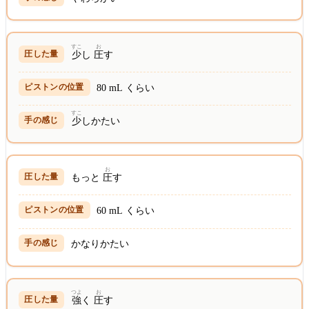
すこ
お
少
し
圧
す
80 mL くらい
すこ
少
しかたい
お
もっと
圧
す
60 mL くらい
かなりかたい
つよ
お
強
く
圧
す