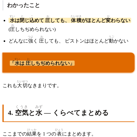
わかったこと
すい
と
こ
お
たいせき
か
水
は
閉
じ
込
めて
圧
しても、
体積
がほとんど
変
わらない
お
(
圧
しちぢめられない)
つよ
お
うご
どんなに
強
く
圧
しても、 ピストンはほとんど
動
かない
すい
お
「
水
は
圧
しちぢめられない」
たいせつ
これも
大切
なきまりです。
くうき
みず
4.
空気
と
水
— くらべてまとめる
けっか
ひょう
ここまでの
結果
を 1 つの
表
にまとめます。