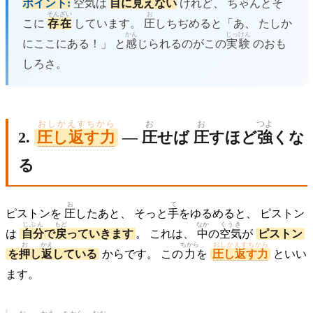
ポイント:
空気
は
目
に
見
えない
けれど、 ちゃんとそ
そん
ざい
お
こに
存
在
しています。
圧
しちぢめると「あ、 たしか
かん
じっ
けん
にここにある！」 と
感
じられるのがこの
実
験
のおも
しろさ。
おしかえすちから
お
お
つよ
2.
圧し返す力
—
圧
せば
圧
すほど
強
くな
る
お
て
ピストンを
圧
したあと、 そっと
手
をゆるめると、 ピストン
じぶん
もど
なか
くうき
は
自分
で
戻
っていきます
。 これは、
中
の
空気
が
ピストン
お
かえ
ちから
おしかえすちから
を
押
し
返
している
からです。 この
力
を
圧し返す力
といい
ます。