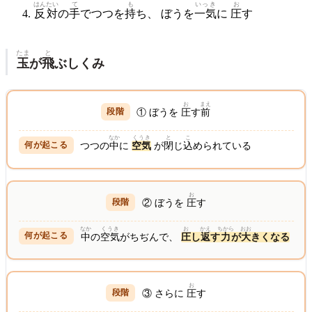
はんたい
て
も
いっき
お
反対
の
手
でつつを
持
ち、 ぼうを
一気
に
圧
す
たま
と
玉
が
飛
ぶしくみ
お
まえ
① ぼうを
圧
す
前
なか
くうき
と
こ
つつの
中
に
空気
が
閉
じ
込
められている
お
② ぼうを
圧
す
なか
くうき
お
かえ
ちから
おお
中
の
空気
がちぢんで、
圧
し
返
す
力
が
大
きくなる
お
③ さらに
圧
す