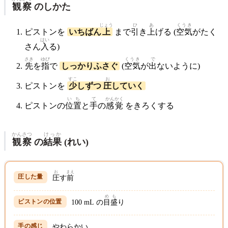
観察
のしかた
じょう
ひ
あ
くうき
ピストンを
いちばん
上
まで
引
き
上
げる (
空気
がたく
はい
さん
入
る)
さき
ゆび
くうき
で
先
を
指
で
しっかりふさぐ
(
空気
が
出
ないように)
すこ
お
ピストンを
少
しずつ
圧
していく
いち
て
かん
かく
ピストンの
位置
と
手
の
感
覚
をきろくする
かんさつ
けっか
観察
の
結果
(れい)
お
まえ
圧
す
前
めも
100 mL の
目盛
り
やわらかい