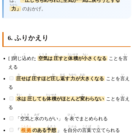
は、
「
圧
しちぢめられた
空気
が
一気
に
戻
ろうとする
ちから
力
」
のおかげ。
6. ふりかえり
と
こ
くうき
お
たいせき
ちい
い
[ ]
閉
じ
込
めた
空気
は
圧
すと
体積
が
小
さくなる
ことを
言
える
お
お
お
かえ
ちから
おお
い
圧
せば
圧
すほど
圧
し
返
す
力
が
大
きくなる
ことを
言
え
る
すい
お
たいせき
か
い
水
は
圧
しても
体積
がほとんど
変
わらない
ことを
言
え
る
くうき
みず
ひょう
「
空気
と
水
のちがい」 を
表
でまとめられる
こんきょ
よそう
じぶん
ことば
た
「
根拠
のある
予想
」 を
自分
の
言葉
で
立
てられる