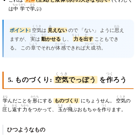
ちゅうがく
まな
は
中学
で
学
ぶ)
くうき
み
おも
ポイント:
空気
は
見
えない
ので 「ない」 ように
思
え
じつ
うご
りょく
だ
ますが、
実
は
動
かせる
し、
力
を
出
す
こともでき
しょう
たいかん
だい
せいこう
る。 この
章
でそれが
体感
できれば
大
成功
。
くうき
つく
5. ものづくり:
空気
でっぽう
を
作
ろう
まな
かたち
くうき
学
んだことを
形
にする
ものづくり
にちょうせん。
空気
の
お
かえ
ちから
たま
と
つく
圧
し
返
す
力
をつかって、
玉
が
飛
ぶおもちゃを
作
ります。
ひつようなもの