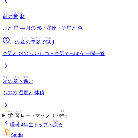
まえ
きょう
ざい
前
の
教
材
月と 星 — 月の 形・星座・等星と 色
しょう
もん
だい
ため
この
章
の
問
題
で
試
す
空気と 水の せいしつ + 空気でっぽう 一問一答
つぎ
しょう
すす
次
の
章
へ
進
む
ものの 温度と 体積
がく
しゅう
けん
学
習
ロードマップ（
10
件
）
もど
理科 4年生
トップへ
戻
る
Studia