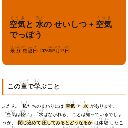
りか
ねんせい
4
理科
年生
くうき
みず
くうき
空気
と
水
の せいしつ +
空気
でっぽう
さいしゅう
かくにん
び
ねん
がつ
にち
最終
確認
日
:
2026
年
5
月
15
日
しょう
まな
この
章
で
学
ぶこと
わたし
くうき
すい
ふだん、
私
たちのまわりには
空気
と
水
があります。
くうき
かる
みず
し
「
空気
は
軽
い」「
水
はながれる」 ことは
知
っているでしょ
と
こ
お
たい
けん
うが、
閉
じ
込
めて
圧
してみるとどうなるか
は
体
験
したこ
すく
しょう
ちゅうしゃ
き
がた
ようき
くうき