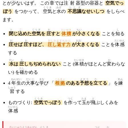
とが
少
ないはず。 この
章
では
注射
器
型
の
容器
と
空気
でっ
くうき
みず
ふしぎ
ぽう
をつかって、
空気
と
水
の
不思議
なせいしつ
をしらべ
ます。
と
こ
くうき
お
たいせき
ちい
し
閉
じ
込
めた
空気
を
圧
すと
体積
が
小
さくなる
ことを
知
る
お
お
おしかえすちから
おお
たい
かん
圧
せば
圧
すほど、
圧し返す力
が
大
きくなる
ことを
体
感
する
すい
お
たいせき
か
水
は
圧
しちぢめられない
こと (
体積
がほとんど
変
わらな
たし
い) を
確
かめる
ねんせい
だいじ
まな
こんきょ
よそう
た
れん
4
年生
の
大事
な
学
び 「
根拠
のある
予想
を
立
てる
」 を
練
しゅう
習
する
くうき
つく
たま
と
ものづくり:
空気
でっぽう
を
作
って
玉
が
飛
ぶしくみを
たいかん
体感
さい
じゅうよう
あんぜん
よう
き
つよ
お