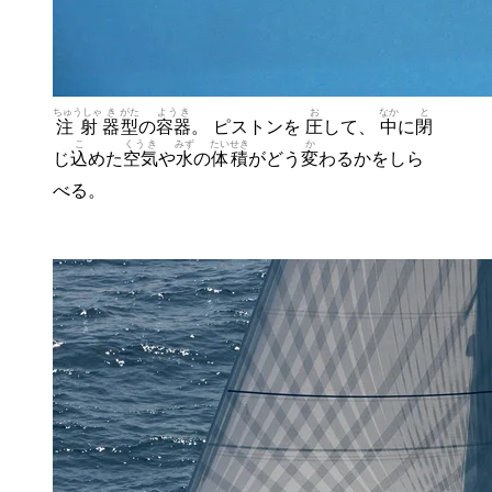
ちゅうしゃ
き
がた
ようき
お
なか
と
注射
器
型
の
容器
。 ピストンを
圧
して、
中
に
閉
こ
くうき
みず
たいせき
か
じ
込
めた
空気
や
水
の
体積
がどう
変
わるかをしら
べる。