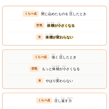
と
こ
お
閉
じ
込
めたものを
圧
したとき
たいせき
ちい
体積
が
小
さくなる
たいせき
か
体積
が
変
わらない
つよ
お
強
く
圧
したとき
たいせき
ちい
もっと
体積
が
小
さくなる
か
やはり
変
わらない
お
かえ
ちから
圧
し
返
す
力