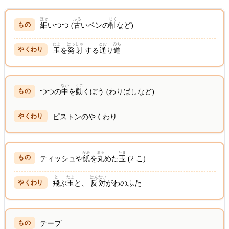
ほそ
ふる
じく
細
いつつ (
古
いペンの
軸
など)
たま
はっ
しゃ
とお
みち
玉
を
発
射
する
通
り
道
なか
うご
つつの
中
を
動
くぼう (わりばしなど)
ピストンのやくわり
かみ
まる
たま
ティッシュや
紙
を
丸
めた
玉
(2 こ)
と
たま
はんたい
飛
ぶ
玉
と、
反対
がわのふた
テープ