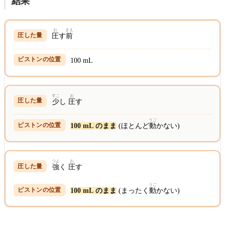
結果
お
まえ
圧
す
前
100 mL
すこ
お
少
し
圧
す
うご
100 mL のまま
(ほとんど
動
かない)
つよ
お
強
く
圧
す
うご
100 mL のまま
(まったく
動
かない)