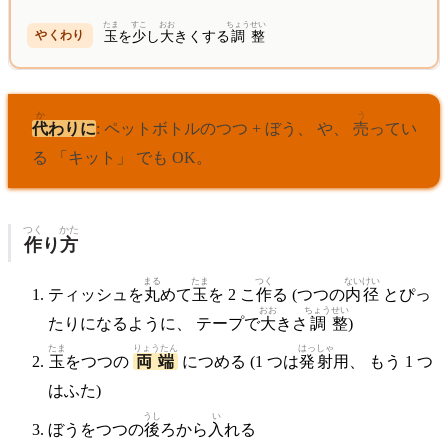
たま
すこ
おお
ちょう
せい
玉
を
少
し
大
きくする
調
整
か
う
代
わりに
: ペットボトルのつつ + ぼう、 や、
売
ってい
る 「キット」 でも OK。
つく
かた
作
り
方
まる
たま
つく
ない
けい
ティッシュを
丸
めて
玉
を 2 こ
作
る (つつの
内
径
とぴっ
おお
ちょう
せい
たりになるように、 テープで
大
きさ
調
整
)
たま
りょうたん
はっ
しゃ
玉
をつつの
両端
につめる (1 つは
発
射
用、 もう 1 つ
はふた)
うし
い
ぼうをつつの
後
ろから
入
れる