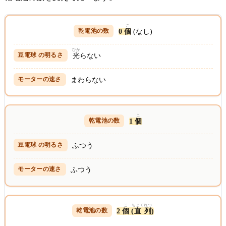
こ
0
個
(なし)
ひか
光
らない
まわらない
こ
1
個
ふつう
ふつう
こ
ちょく
れつ
2
個
(
直
列
)