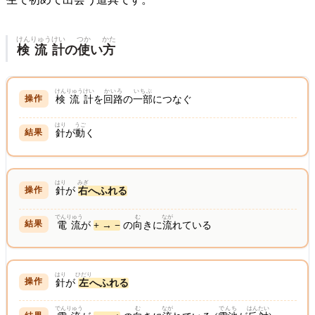
けん
りゅう
けい
つか
かた
検
流
計
の
使
い
方
けん
りゅう
けい
かいろ
いちぶ
検
流
計
を
回路
の
一部
につなぐ
はり
うご
針
が
動
く
はり
みぎ
針
が
右
へふれる
でんりゅう
む
なが
電流
が
+ → −
の
向
きに
流
れている
はり
ひだり
針
が
左
へふれる
でんりゅう
む
なが
でんち
はんたい