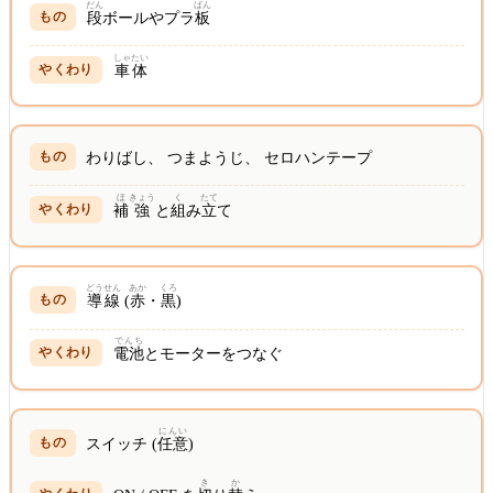
だん
ばん
段
ボールやプラ
板
しゃたい
車体
わりばし、 つまようじ、 セロハンテープ
ほ
きょう
く
たて
補
強
と
組
み
立
て
どう
せん
あか
くろ
導
線
(
赤
・
黒
)
でんち
電池
とモーターをつなぐ
にんい
スイッチ (
任意
)
き
か