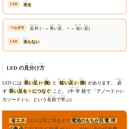
ひか
光
る
はんたい
なが
あし
みじか
あし
反対
(− →
長
い
足
、 + →
短
い
足
)
ひか
光
らない
みわ
かた
LED の
見分
け
方
なが
あし
がわ
みじか
あし
がわ
かなら
LED には
長
い
足
(+
側
)
と
短
い
足
(−
側
)
があります。
必
なが
あし
ちゅうがっこう
ず
長
い
足
を + につなぐ
こと。 (
中学校
で 「アノード (+)・
なまえ
まな
カソード (−)」 という
名前
で
学
ぶ)
しょう
おな
あか
でんち
まめ
でん
きゅう
省
エネ:
LED は
同
じ
明
るさで
電池
のもちが
豆
電
球
すう
ばい
こう
りつ
まち
しんごう
き
の
数
倍
になるほど
効
率
がよい。 だから
街
の
信号
機