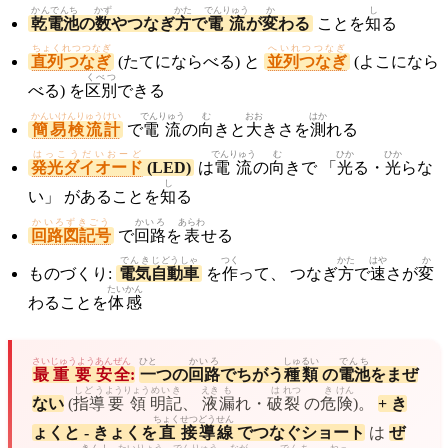
かんでんち
かず
かた
でんりゅう
か
し
乾電池
の
数
やつなぎ
方
で
電流
が
変
わる
ことを
知
る
ちょくれつつなぎ
へいれつつなぎ
直列つなぎ
(たてにならべる) と
並列つなぎ
(よこになら
くべつ
べる) を
区別
できる
かんいけんりゅうけい
でんりゅう
む
おお
はか
簡易検流計
で
電流
の
向
きと
大
きさを
測
れる
はっこうだいおーど
でんりゅう
む
ひか
ひか
発光ダイオード
(LED)
は
電流
の
向
きで 「
光
る・
光
らな
し
い」 があることを
知
る
かいろずきごう
かいろ
あらわ
回路図記号
で
回路
を
表
せる
でんき
じどうしゃ
つく
かた
はや
か
ものづくり:
電気
自動車
を
作
って、 つなぎ
方
で
速
さが
変
たいかん
わることを
体感
さい
じゅうよう
あんぜん
ひと
かいろ
しゅ
るい
でんち
最
重要
安全
:
一
つの
回路
でちがう
種
類
の
電池
をまぜ
しどう
ようりょう
めいき
えき
も
は
れつ
き
けん
ない
(
指導
要領
明記
、
液
漏
れ・
破
裂
の
危
険
)。
+ き
ちょく
せつ
どう
せん
ょくと - きょくを
直
接
導
線
でつなぐショート
は
ぜ
きんし
たいりょう
でんりゅう
なが
でんち
ねっ