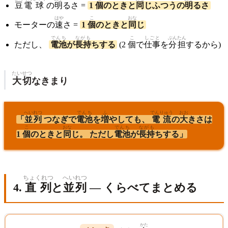
豆
電
球
の
明
るさ =
1
個
のときと
同
じふつうの
明
るさ
はや
こ
おな
モーターの
速
さ =
1
個
のときと
同
じ
でんち
ながも
こ
しごと
ぶんたん
ただし、
電池
が
長持
ちする
(2
個
で
仕事
を
分担
するから)
たいせつ
大切
なきまり
へい
れつ
でんち
ふ
でんりゅう
おお
「
並
列
つなぎで
電池
を
増
やしても、
電流
の
大
きさは
こ
おな
でんち
ながも
1
個
のときと
同
じ。 ただし
電池
が
長持
ちする」
ちょくれつ
へいれつ
4.
直列
と
並列
— くらべてまとめる
かた