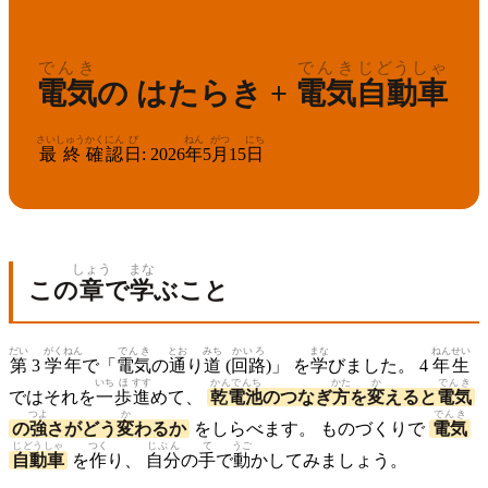
りか
ねんせい
4
理科
年生
でんき
でんき
じどうしゃ
電気
の はたらき +
電気
自動車
さいしゅう
かくにん
び
ねん
がつ
にち
最終
確認
日
:
2026
年
5
月
15
日
しょう
まな
この
章
で
学
ぶこと
だい
がくねん
でんき
とお
みち
かいろ
まな
ねん
せい
第
3
学年
で「
電気
の
通
り
道
(
回路
)」 を
学
びました。 4
年
生
いち
ほ
すす
かんでんち
かた
か
でんき
ではそれを
一
歩
進
めて、
乾電池
のつなぎ
方
を
変
えると
電気
つよ
か
でんき
の
強
さがどう
変
わるか
をしらべます。 ものづくりで
電気
じどうしゃ
つく
じぶん
て
うご
自動車
を
作
り、
自分
の
手
で
動
かしてみましょう。