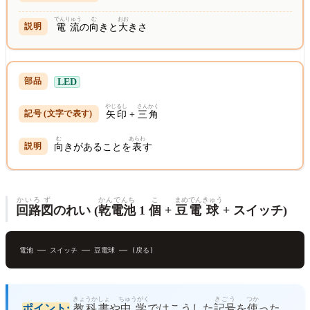
でんりゅう
む
おお
電流
の
向
きと
大
きさ
LED
やじるし
さんかく
矢印
+
三角
む
あらわ
向
きがあることを
表
す
かいろ
ず
かんでんち
こ
まめ
でん
きゅう
回路
図
のれい (
乾電池
1
個
+
豆
電
球
+ スイッチ)
電池 ── スイッチ ── 豆電
球
きょうかしょ
ちゅうがく
きごう
つか
ポイント:
教科書
や
中学
ではこうした
記号
を
使
った