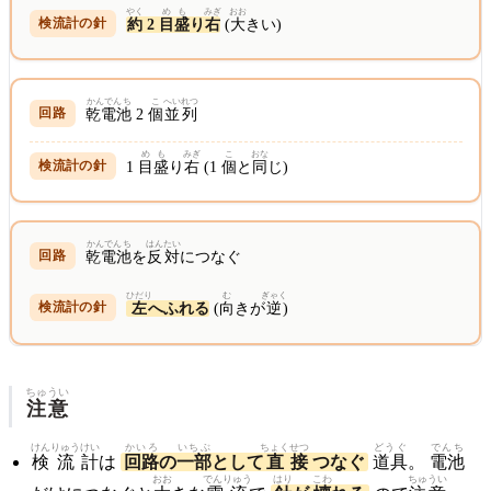
やく
めも
みぎ
おお
約
2
目盛
り
右
(
大
きい)
かんでんち
こ
へいれつ
乾電池
2
個
並列
めも
みぎ
こ
おな
1
目盛
り
右
(1
個
と
同
じ)
かんでんち
はんたい
乾電池
を
反対
につなぐ
ひだり
む
ぎゃく
左
へふれる
(
向
きが
逆
)
ちゅうい
注意
けん
りゅう
けい
かいろ
いちぶ
ちょく
せつ
どうぐ
でんち
検
流
計
は
回路
の
一部
として
直
接
つなぐ
道具
。
電池
おお
でんりゅう
はり
こわ
ちゅうい