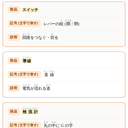
スイッチ
え
ひらき
レバーの
絵
(
開
/ 閉)
かいろ
き
回路
をつなぐ・
切
る
どう
せん
導
線
ちょくせん
直線
でんき
なが
みち
電気
が
流
れる
道
けん
りゅう
けい
検
流
計
まる
なか
じ
丸
の
中
に G の
字