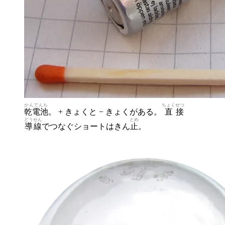
かんでんち
ちょく
せつ
乾電池
。 + きょくと − きょくがある。
直
接
どうせん
とめ
導線
でつなぐショートはきん
止
。