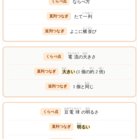
ならべ
方
いち
れつ
たて
一
列
よこなら
よこに
横並
び
でんりゅう
おお
電流
の
大
きさ
おお
こ
やく
ばい
大
きい
(1
個
の
約
2
倍
)
こ
おな
1
個
と
同
じ
まめ
でん
きゅう
あか
豆
電
球
の
明
るさ
あか
明
るい