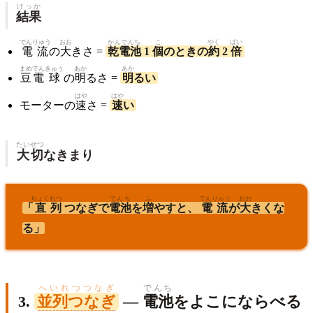
けっか
結果
でんりゅう
おお
かんでんち
こ
やく
ばい
電流
の
大
きさ =
乾電池
1
個
のときの
約
2
倍
まめ
でん
きゅう
あか
あか
豆
電
球
の
明
るさ =
明
るい
はや
はや
モーターの
速
さ =
速
い
たいせつ
大切
なきまり
ちょく
れつ
でんち
ふ
でんりゅう
おお
「
直
列
つなぎで
電池
を
増
やすと、
電流
が
大
きくな
る」
へいれつつなぎ
でんち
3.
並列つなぎ
—
電池
をよこにならべる