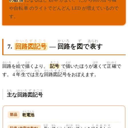
じ
てん
しゃ
ふ
や
自
転
車
のライトでどんどん LED が
増
えているので
す。
かいろずきごう
かいろ
ず
あらわ
7.
回路図記号
—
回路
を
図
で
表
す
かいろ
え
えが
きごう
えが
はや
せいかく
回路
を
絵
で
描
くより、
記号
で
描
いたほうが
速
くて
正確
で
ねん
せい
おも
かいろ
ず
きごう
す。 4
年
生
では
主
な
回路
図
記号
をおぼえます。
おも
かいろ
ず
きごう
主
な
回路
図
記号
かんでんち
乾電池
なが
せん
みじか
せん
くみあわせ