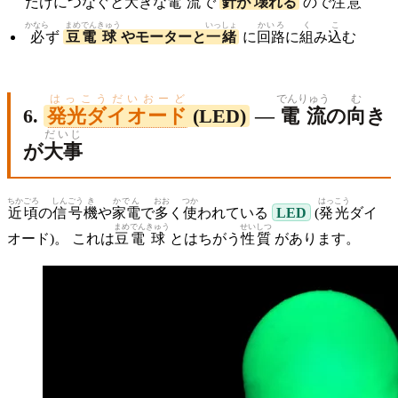
だけにつなぐと
大
きな
電流
で
針
が
壊
れる
ので
注意
かなら
まめ
でん
きゅう
いっしょ
かいろ
く
こ
必
ず
豆
電
球
やモーターと
一緒
に
回路
に
組
み
込
む
はっこうだいおーど
でんりゅう
む
6.
発光ダイオード
(LED)
—
電流
の
向
き
だいじ
が
大事
ちかごろ
しんごう
き
かでん
おお
つか
はっこう
近頃
の
信号
機
や
家電
で
多
く
使
われている
LED
(
発光
ダイ
まめ
でん
きゅう
せい
しつ
オード)。 これは
豆
電
球
とはちがう
性
質
があります。