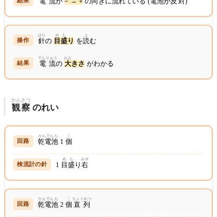
電流
が
− → +
の
向
きに
流
れている (
電池
が
反対
)
はり
めも
よ
針
の
目盛
り
を
読
む
でんりゅう
おお
電流
の
大
きさ
がわかる
かんさつ
観察
のれい
かんでんち
こ
乾電池
1
個
めも
みぎ
1
目盛
り
右
かんでんち
こ
ちょくれつ
乾電池
2
個
直列