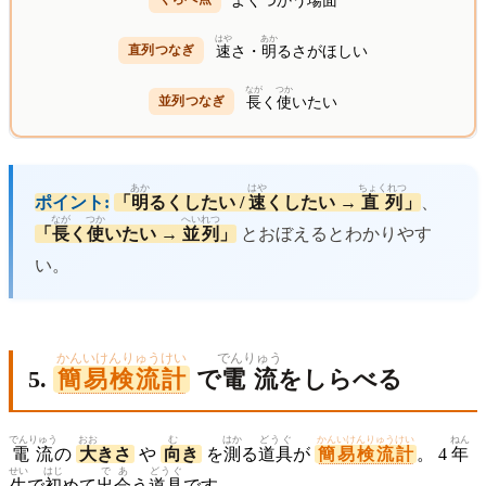
よくつかう
場面
はや
あか
速
さ・
明
るさがほしい
なが
つか
長
く
使
いたい
あか
はや
ちょくれつ
ポイント:
「
明
るくしたい /
速
くしたい →
直列
」
、
なが
つか
へいれつ
「
長
く
使
いたい →
並列
」
とおぼえるとわかりやす
い。
かんいけんりゅうけい
でんりゅう
5.
簡易検流計
で
電流
をしらべる
でんりゅう
おお
む
はか
どうぐ
かんいけんりゅうけい
ねん
電流
の
大
きさ
や
向
き
を
測
る
道具
が
簡易検流計
。 4
年
せい
はじ
であ
どうぐ
生
で
初
めて
出会
う
道具
です。