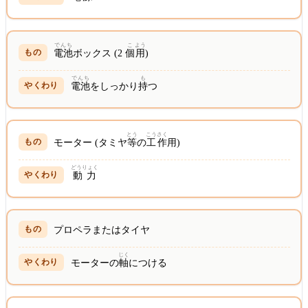
でんち
こ
よう
電池
ボックス (2
個
用
)
でんち
も
電池
をしっかり
持
つ
とう
こう
さく
モーター (タミヤ
等
の
工
作
用)
どうりょく
動力
プロペラまたはタイヤ
じく
モーターの
軸
につける