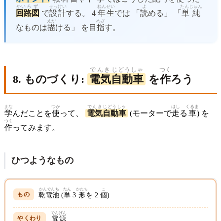
かいろ
ず
せっけい
ねん
せい
よ
たんじゅん
回路
図
で
設計
する。 4
年
生
では 「
読
める」 「
単純
えが
めざ
なものは
描
ける」 を目
指
す。
でんき
じどうしゃ
つく
8. ものづくり:
電気
自動車
を
作
ろう
まな
つか
でんき
じどうしゃ
はし
くるま
学
んだことを
使
って、
電気
自動車
(モーターで
走
る
車
) を
つく
作
ってみます。
ひつようなもの
かんでんち
たん
かたち
こ
乾電池
(
単
3
形
を 2
個
)
でんげん
電源