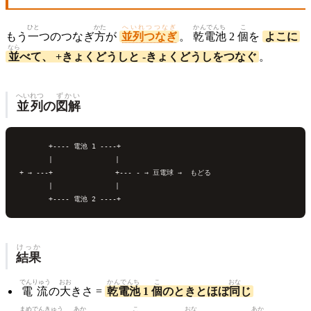
ひと
かた
へいれつつなぎ
かんでんち
こ
もう
一
つのつなぎ
方
が
並列つなぎ
。
乾電池
2
個
を
よこに
なら
並
べて、 +きょくどうしと -きょくどうしをつなぐ
。
へいれつ
ずかい
並列
の
図解
       +---- 電池 1 ----+

       |               |

+ → ---+               +--- - → 豆電
球
 →  もどる

       |               |

けっか
結果
でんりゅう
おお
かんでんち
こ
おな
電流
の
大
きさ =
乾電池
1
個
のときとほぼ
同
じ
まめ
でん
きゅう
あか
こ
おな
あか