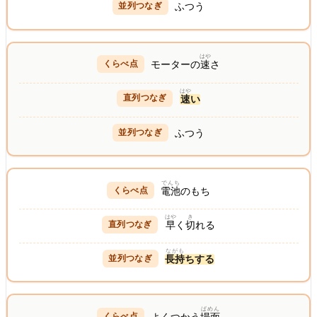
ふつう
はや
モーターの
速
さ
はや
速
い
ふつう
でんち
電池
のもち
はや
き
早
く
切
れる
ながも
長持
ちする
ばめん