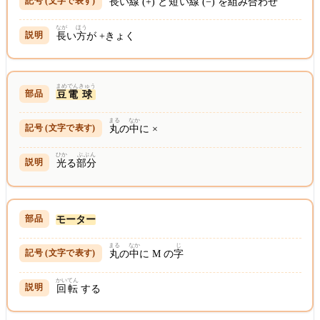
長
い
線
(+) と
短
い
線
(−) を
組み合わせ
なが
ほう
長
い
方
が +きょく
まめ
でん
きゅう
豆
電
球
まる
なか
丸
の
中
に ×
ひか
ぶぶん
光
る
部分
モーター
まる
なか
じ
丸
の
中
に M の
字
かい
てん
回
転
する