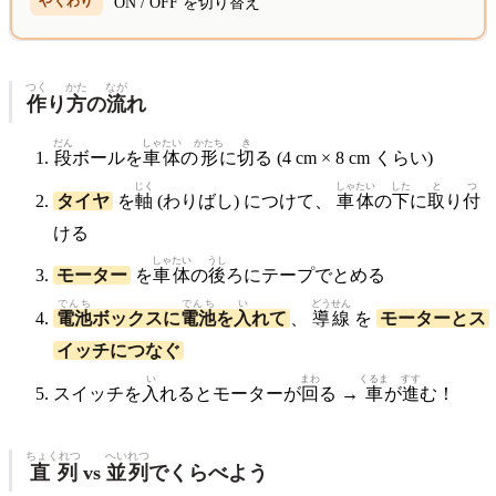
ON / OFF を
切
り
替
え
つく
かた
なが
作
り
方
の
流
れ
だん
しゃたい
かたち
き
段
ボールを
車体
の
形
に
切
る (4 cm × 8 cm くらい)
じく
しゃたい
した
と
つ
タイヤ
を
軸
(わりばし) につけて、
車体
の
下
に
取
り
付
ける
しゃたい
うし
モーター
を
車体
の
後
ろにテープでとめる
でんち
でんち
い
どう
せん
電池
ボックスに
電池
を
入
れて
、
導
線
を
モーターとス
イッチにつなぐ
い
まわ
くるま
すす
スイッチを
入
れるとモーターが
回
る →
車
が
進
む！
ちょくれつ
へいれつ
直列
vs
並列
でくらべよう