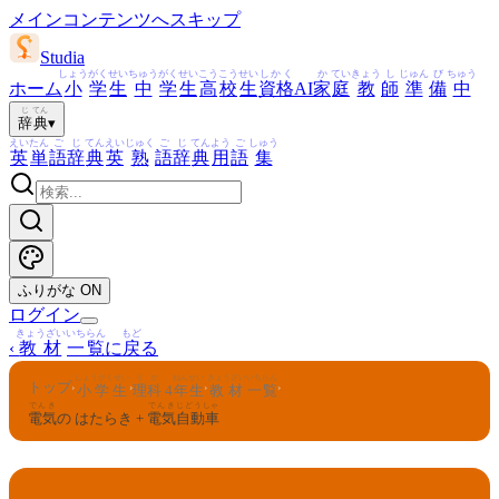
メインコンテンツへスキップ
Studia
しょう
がく
せい
ちゅう
がく
せい
こう
こう
せい
しかく
か
てい
きょう
し
じゅん
び
ちゅう
ホーム
小
学
生
中
学
生
高
校
生
資格
AI
家
庭
教
師
準
備
中
じ
てん
辞
典
▾
えい
たん
ご
じ
てん
えい
じゅく
ご
じ
てん
よう
ご
しゅう
英
単
語
辞
典
英
熟
語
辞
典
用
語
集
ふりがな
ON
ログイン
きょうざい
いちらん
もど
‹
教材
一覧
に
戻
る
しょうがくせい
りか
ねんせい
きょうざい
いちらん
トップ
›
›
›
›
小学生
理科
4
年生
教材
一覧
でんき
でんき
じどうしゃ
電気
の はたらき +
電気
自動車