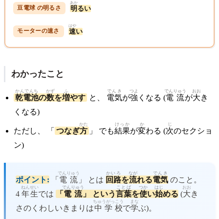
あか
明
るい
はや
速
い
わかったこと
かんでんち
かず
ふ
でんき
つよ
でんりゅう
おお
乾電池
の
数
を
増
やす
と、
電気
が
強
くなる (
電流
が
大
き
くなる)
かた
けっか
か
じ
ただし、 「
つなぎ
方
」 でも
結果
が
変
わる (
次
のセクショ
ン)
でんりゅう
かいろ
なが
でんき
ポイント:
「
電流
」 とは
回路
を
流
れる
電気
のこと。
ねん
せい
でんりゅう
ことば
つか
はじ
おお
4
年
生
では
「
電流
」 という
言葉
を
使
い
始
める
(
大
き
ちゅうがっこう
まな
さのくわしいきまりは
中学校
で
学
ぶ)。