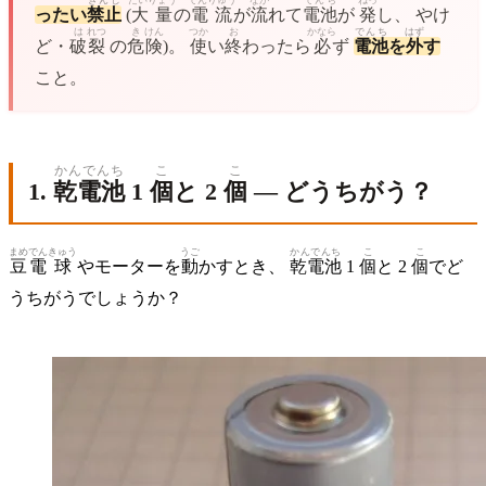
ったい
禁止
(
大量
の
電流
が
流
れて
電池
が
発
し、 やけ
は
れつ
き
けん
つか
お
かなら
でんち
はず
ど・
破
裂
の
危
険
)。
使
い
終
わったら
必
ず
電池
を
外
す
こと。
かんでんち
こ
こ
1.
乾電池
1
個
と 2
個
— どうちがう？
まめ
でん
きゅう
うご
かんでんち
こ
こ
豆
電
球
やモーターを
動
かすとき、
乾電池
1
個
と 2
個
でど
うちがうでしょうか？