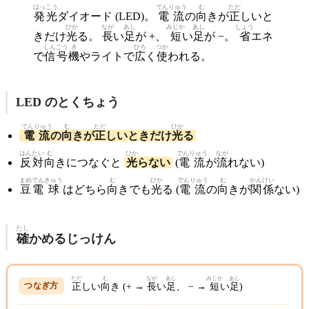
はっこう
でんりゅう
む
ただ
発光
ダイオード (LED)。
電流
の
向
きが
正
しいと
ひか
なが
あし
みじか
あし
しょう
きだけ
光
る。
長
い
足
が +、
短
い
足
が −。
省
エネ
しんごう
き
ひろ
つか
で
信号
機
やライトで
広
く
使
われる。
LED のとくちょう
でんりゅう
む
ただ
ひか
電流
の
向
きが
正
しいときだけ
光
る
はんたい
む
ひか
でんりゅう
なが
反対
向
きにつなぐと
光
らない
(
電流
が
流
れない)
まめ
でん
きゅう
む
ひか
でんりゅう
む
かんけい
豆
電
球
はどちら
向
きでも
光
る (
電流
の
向
きが
関係
ない)
たし
確
かめるじっけん
ただ
む
なが
あし
みじか
あし
正
しい
向
き (+ →
長
い
足
、 − →
短
い
足
)