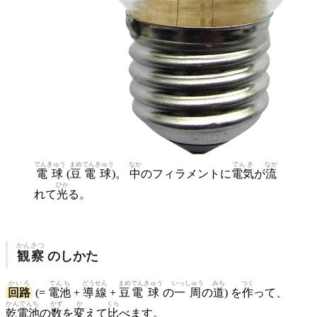
でんきゅう
まめ
でんきゅう
なか
でんき
なが
電球
(
豆
電球
)。
中
のフィラメントに
電気
が
流
ひか
れて
光
る。
かんさつ
観察
のしかた
かいろ
でんち
どう
せん
まめ
でん
きゅう
いっしゅう
みち
つく
回路
(=
電池
+
導
線
+
豆
電
球
の
一周
の
道
) を
作
って、
かんでんち
かず
か
くら
乾電池
の
数
を
変
えて
比
べます。