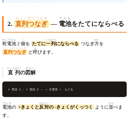
ちょくれつつなぎ
でんち
2.
直列つなぎ
—
電池
をたてにならべる
かんでんち
こ
いち
れつ
かた
乾電池
2
個
を
たてに
一
列
にならべる
つなぎ
方
を
ちょくれつつなぎ
よ
直列つなぎ
と
呼
びます。
ちょくれつ
ずかい
直列
の
図解
+ 電池 1 - + 電池 2 -  → 豆電
球
でんち
はんたい
なら
電池
の
+きょくと
反対
の -きょくがくっつく
ように
並
べま
す。