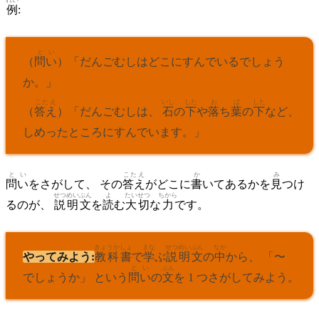
れい
例
:
とい
（
問い
）「だんごむしはどこにすんでいるでしょう
か。」
こたえ
いし
した
お
ば
した
（
答え
）「だんごむしは、
石
の
下
や
落
ち
葉
の
下
など、
しめったところにすんでいます。」
とい
こたえ
か
み
問い
をさがして、 その
答え
がどこに
書
いてあるかを
見
つけ
せつめい
ぶん
よ
たいせつ
ちから
るのが、
説明
文
を
読
む
大切
な
力
です。
きょうかしょ
まな
せつめい
ぶん
なか
やってみよう:
教科書
で
学
ぶ
説明
文
の
中
から、 「〜
とい
ぶん
でしょうか」 という
問い
の
文
を 1 つさがしてみよう。