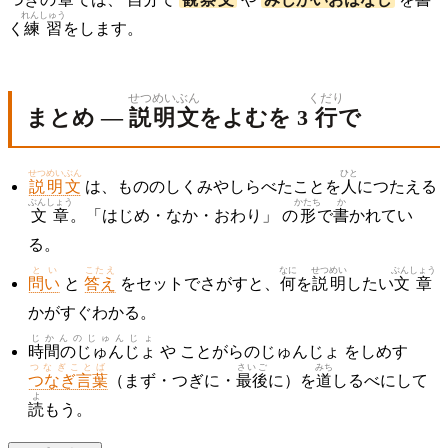
れんしゅう
く
練習
をします。
せつめい
ぶん
くだり
まとめ —
説明
文
をよむを 3
行
で
せつめいぶん
ひと
説明文
は、もののしくみやしらべたことを
人
につたえる
ぶんしょう
かたち
か
文章
。「はじめ・なか・おわり」 の
形
で
書
かれてい
る。
とい
こたえ
なに
せつめい
ぶんしょう
問い
と
答え
をセットでさがすと、
何
を
説明
したい
文章
かがすぐわかる。
じかんのじゅんじょ
時間のじゅんじょ
や ことがらのじゅんじょ をしめす
つなぎことば
さいご
みち
つなぎ言葉
（まず・つぎに・
最後
に）を
道
しるべにして
よ
読
もう。