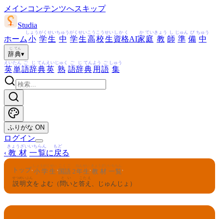
メインコンテンツへスキップ
Studia
しょう
がく
せい
ちゅう
がく
せい
こう
こう
せい
しかく
か
てい
きょう
し
じゅん
び
ちゅう
ホーム
小
学
生
中
学
生
高
校
生
資格
AI
家
庭
教
師
準
備
中
じ
てん
辞
典
▾
えい
たん
ご
じ
てん
えい
じゅく
ご
じ
てん
よう
ご
しゅう
英
単
語
辞
典
英
熟
語
辞
典
用
語
集
ふりがな
ON
ログイン
きょうざい
いちらん
もど
‹
教材
一覧
に
戻
る
しょうがくせい
こくご
ねんせい
きょうざい
いちらん
トップ
›
›
›
›
小学生
国語
2
年生
教材
一覧
せつめい
ぶん
とい
こたえ
説明
文
を よむ（
問い
と
答え
、じゅんじょ）