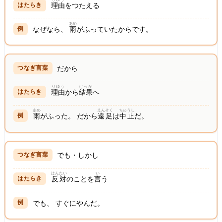
理由
をつたえる
あめ
なぜなら、
雨
がふっていたからです。
だから
りゆう
けっか
理由
から
結果
へ
あめ
えんそく
ちゅうし
雨
がふった。 だから
遠足
は
中止
だ。
でも・しかし
はんたい
い
反対
のことを
言
う
でも、 すぐにやんだ。