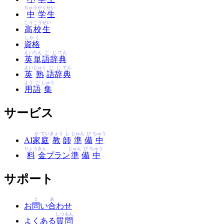
ちゅう
がく
せい
中
学
生
こう
こう
せい
高
校
生
しかく
資格
えい
たん
ご
じ
てん
英
単
語
辞
典
えい
じゅく
ご
じ
てん
英
熟
語
辞
典
よう
ご
しゅう
用
語
集
サービス
か
てい
きょう
し
じゅん
び
ちゅう
AI
家
庭
教
師
準
備
中
りょう
きん
じゅん
び
ちゅう
料
金
プラン
準
備
中
サポート
と
あ
お
問
い
合
わせ
しつ
もん
よくある
質
問