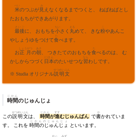
べい
み
米
のつぶが
見
えなくなるまでつくと、 ねばねばとし
たおもちができあがります。
さいご
ちい
まる
こ
最後
に、 おもちを
小
さく
丸
めて、 きな
粉
やあんこ
た
やしょうゆをつけて
食
べます。
しょうがつ
あさ
た
お
正月
の
朝
、 つきたてのおもちを
食
べるのは、 む
にほん
なら
かしからつづく
日本
のたいせつな
習
わしです。
せつめい
ぶん
※ Studia オリジナル
説明
文
じかん
時間
のじゅんじょ
せつめい
ぶん
じかん
すす
か
この
説明
文
は、
時間
が
進
むじゅんばん
で
書
かれていま
じかんのじゅんじょ
す。 これを
時間のじゅんじょ
といいます。
まい
みず