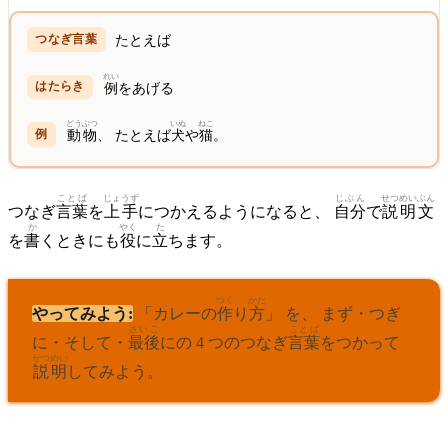
たとえば
れい
例
をあげる
どうぶつ
いぬ
ねこ
動物
、 たとえば
犬
や
猫
。
ことば
じょうず
じぶん
せつめい
ぶん
つなぎ
言葉
を
上手
につかえるようになると、
自分
で
説明
文
か
やく
た
を
書
くときにも
役
に
立
ちます。
つく
かた
やってみよう:
「カレーの
作
り
方
」 を、 まず・つぎ
さいご
ことば
に・そして・
最後
にの 4 つのつなぎ
言葉
をつかって
せつめい
説明
してみよう。