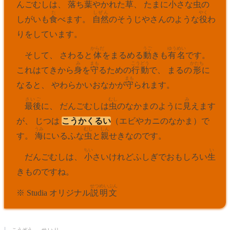
んごむしは、
落
ち
葉
やかれた
草
、 たまに
小
さな
虫
の
た
しぜん
やく
しがいも
食
べます。
自然
のそうじやさんのような
役
わ
りをしています。
からだ
うご
ゆうめい
そして、 さわると
体
をまるめる
動
きも
有名
です。
み
まも
こうどう
かたち
これはてきから
身
を
守
るための
行動
で、 まるの
形
に
まも
なると、 やわらかいおなかが
守
られます。
さいご
むし
み
最後
に、 だんごむしは
虫
のなかまのように
見
えます
が、 じつは
こうかくるい
（エビやカニのなかま）で
うみ
むし
しん
す。
海
にいるふな
虫
と
親
せきなのです。
ちい
い
だんごむしは、
小
さいけれどふしぎでおもしろい
生
きものですね。
せつめい
ぶん
※ Studia オリジナル
説明
文
こうぞう
せいり