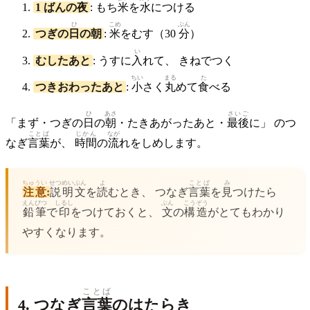
1 ばんの夜
: もち
米
を
水
につける
ひ
こめ
ぶん
つぎの
日
の朝
:
米
をむす（30
分
）
い
むしたあと
: うすに
入
れて、 きねでつく
ちい
まる
た
つきおわったあと
:
小
さく
丸
めて
食
べる
ひ
あさ
さいご
「まず・つぎの
日
の
朝
・たきあがったあと・
最後
に」 のつ
ことば
じかん
なが
なぎ
言葉
が、
時間
の
流
れをしめします。
ちゅうい
せつめい
ぶん
よ
ことば
み
注意
:
説明
文
を
読
むとき、 つなぎ
言葉
を
見
つけたら
えんぴつ
しるし
ぶん
こうぞう
鉛筆
で
印
をつけておくと、
文
の
構造
がとてもわかり
やすくなります。
ことば
4. つなぎ
言葉
のはたらき