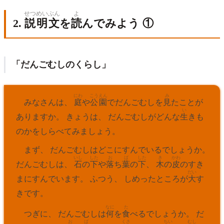
せつめい
ぶん
よ
2.
説明
文
を
読
んでみよう ①
「だんごむしのくらし」
にわ
こうえん
み
みなさんは、
庭
や
公園
でだんごむしを
見
たことが
い
ありますか。 きょうは、 だんごむしがどんな
生
きも
のかをしらべてみましょう。
まず、 だんごむしはどこにすんでいるでしょうか。
いし
した
お
ば
した
き
かわ
だんごむしは、
石
の
下
や
落
ち
葉
の
下
、
木
の
皮
のすき
だい
まにすんでいます。 ふつう、 しめったところが
大
す
きです。
なに
た
つぎに、 だんごむしは
何
を
食
べるでしょうか。 だ
お
ば
くさ
ちい
むし