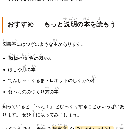
せつめい
ほん
よ
おすすめ — もっと
説明
の
本
を
読
もう
としょ
しつ
ほん
図書
室
にはつぎのような
本
があります。
どうぶつ
しょくぶつ
ず
動物
や
植物
の
図
かん
つき
ほん
ほしや
月
の
本
ほん
でんしゃ・くるま・ロボットのしくみの
本
た
かた
ほん
食
べもののつくり
方
の
本
し
知
っていると 「へえ！」 とびっくりすることがいっぱいあ
て
と
ります。 ぜひ
手
に
取
ってみましょう。
しょう
じぶん
かんさつ
ぶん
か
つぎの
章
では、
自分
で
観察
文
や
みじかいおはなし
を
書