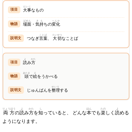
だいじ
大事
なもの
ばめん
きも
へんか
場面
・
気持
ちの
変化
ことば
たいせつ
つなぎ
言葉
、
大切
なことば
よ
かた
読
み
方
あたま
え
頭
で
絵
をうかべる
せいり
じゅんばんを
整理
する
りょうほう
よ
かた
し
ほん
たの
よ
両方
の
読
み
方
を
知
っていると、 どんな
本
でも
楽
しく
読
める
ようになります。