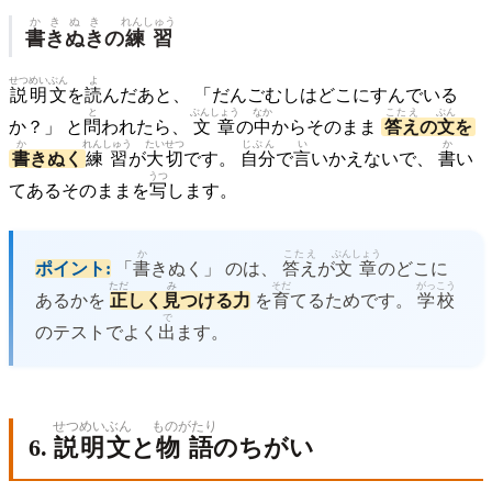
かきぬき
れんしゅう
書きぬき
の
練習
せつめい
ぶん
よ
説明
文
を
読
んだあと、 「だんごむしはどこにすんでいる
と
ぶんしょう
なか
こたえ
ぶん
か？」 と
問
われたら、
文章
の
中
からそのまま
答え
の
文
を
か
れんしゅう
たいせつ
じぶん
い
か
書
きぬく
練習
が
大切
です。
自分
で
言
いかえないで、
書
い
うつ
てあるそのままを
写
します。
か
こたえ
ぶんしょう
ポイント:
「
書
きぬく」 のは、
答え
が
文章
のどこに
ただ
み
そだ
がっこう
あるかを
正
しく
見
つける力
を
育
てるためです。
学校
で
のテストでよく
出
ます。
せつめい
ぶん
ものがたり
6.
説明
文
と
物語
のちがい