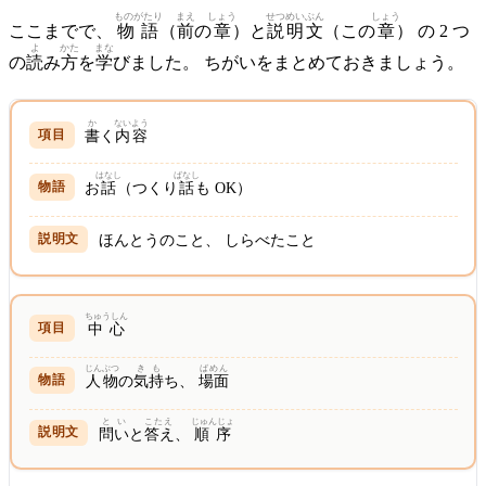
ものがたり
まえ
しょう
せつめい
ぶん
しょう
ここまでで、
物語
（
前
の
章
）と
説明
文
（この
章
） の 2 つ
よ
かた
まな
の
読
み
方
を
学
びました。 ちがいをまとめておきましょう。
か
ないよう
書
く
内容
はなし
ばなし
お
話
（つくり
話
も OK）
ほんとうのこと、 しらべたこと
ちゅうしん
中心
じんぶつ
きも
ばめん
人物
の
気持
ち、
場面
とい
こたえ
じゅんじょ
問い
と
答え
、
順序