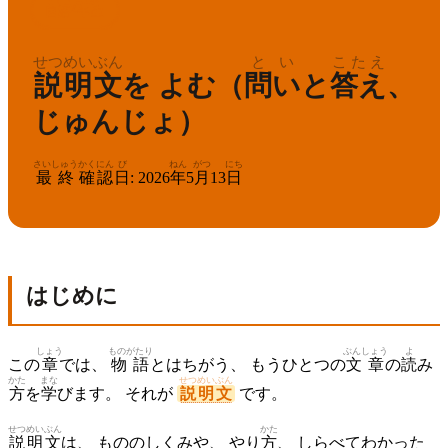
こくご
ねんせい
2
国語
年生
せつめい
ぶん
とい
こたえ
説明
文
を よむ（
問い
と
答え
、
じゅんじょ）
さいしゅう
かくにん
び
ねん
がつ
にち
最終
確認
日
:
2026
年
5
月
13
日
はじめに
しょう
ものがたり
ぶんしょう
よ
この
章
では、
物語
とはちがう、 もうひとつの
文章
の
読
み
かた
まな
せつめいぶん
方
を
学
びます。 それが
説明文
です。
せつめい
ぶん
かた
説明
文
は、 もののしくみや、 やり
方
、 しらべてわかった