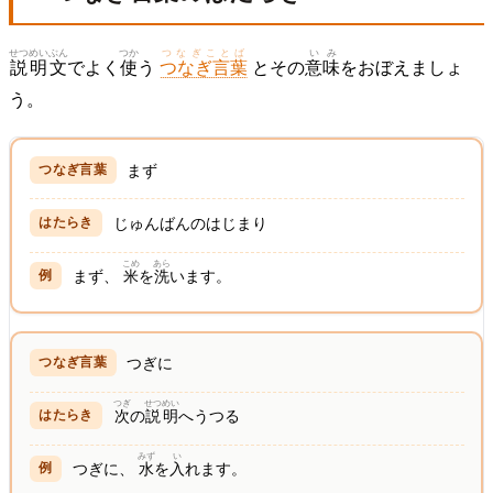
せつめい
ぶん
つか
つなぎことば
いみ
説明
文
でよく
使
う
つなぎ言葉
とその
意味
をおぼえましょ
う。
まず
じゅんばんのはじまり
こめ
あら
まず、
米
を
洗
います。
つぎに
つぎ
せつめい
次
の
説明
へうつる
みず
い
つぎに、
水
を
入
れます。