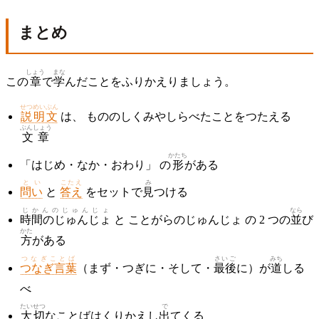
まとめ
しょう
まな
この
章
で
学
んだことをふりかえりましょう。
せつめいぶん
説明文
は、 もののしくみやしらべたことをつたえる
ぶんしょう
文章
かたち
「はじめ・なか・おわり」 の
形
がある
とい
こたえ
み
問い
と
答え
をセットで
見
つける
じかんのじゅんじょ
なら
時間のじゅんじょ
と ことがらのじゅんじょ の 2 つの
並
び
かた
方
がある
つなぎことば
さいご
みち
つなぎ言葉
（まず・つぎに・そして・
最後
に）が
道
しる
べ
たいせつ
で
大切
なことばはくりかえし
出
てくる