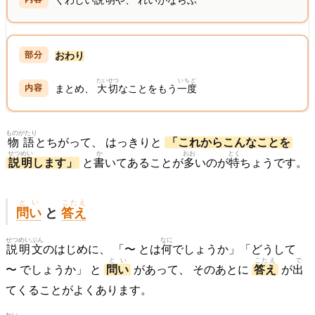
くわしい
説明
や、 れいがならぶ
おわり
たいせつ
いちど
まとめ、
大切
なことをもう
一度
ものがたり
物語
とちがって、 はっきりと
「これからこんなことを
せつめい
か
おお
とく
説明
します」
と
書
いてあることが
多
いのが
特
ちょうです。
とい
こたえ
問い
と
答え
せつめい
ぶん
なに
説明
文
のはじめに、 「〜 とは
何
でしょうか」「どうして
とい
こたえ
で
〜 でしょうか」 と
問い
があって、 そのあとに
答え
が
出
てくることがよくあります。