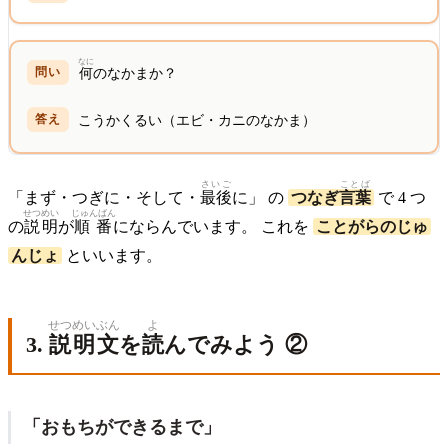
なに
何
のなかまか？
こうかくるい（エビ・カニのなかま）
さいご
ことば
「まず・つぎに・そして・
最後
に」 の
つなぎ
言葉
で 4 つ
せつめい
じゅんばん
の
説明
が
順番
にならんでいます。 これを
ことがらのじゅ
んじょ
といいます。
せつめい
ぶん
よ
3.
説明
文
を
読
んでみよう ②
「おもちができるまで」