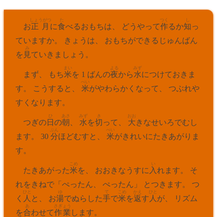
しょうがつ
た
つく
し
お
正月
に
食
べるおもちは、 どうやって
作
るか
知
っ
ていますか。 きょうは、 おもちができるじゅんばん
み
を
見
ていきましょう。
まい
よる
みず
まず、 もち
米
を 1 ばんの
夜
から
水
につけておきま
べい
す。 こうすると、
米
がやわらかくなって、 つぶれや
すくなります。
ひ
あさ
みず
き
おお
つぎの
日
の
朝
、
水
を
切
って、
大
きなせいろでむし
ぶん
べい
ます。 30
分
ほどむすと、
米
がきれいにたきあがりま
す。
こめ
い
たきあがった
米
を、 おおきなうすに
入
れます。 そ
れをきねで「ぺったん、 ぺったん」 とつきます。 つ
ひと
ゆ
て
こめ
かえ
ひと
く
人
と、 お
湯
でぬらした
手
で
米
を
返
す
人
が、 リズム
あ
さぎょう
を
合
わせて
作業
します。