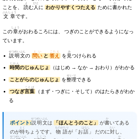
よ
ひと
か
ことを、
読
む
人
に
わかりやすくつたえる
ために
書
かれた
ぶんしょう
文章
です。
しょう
この
章
がおわるころには、 つぎのことができるようになっ
ています。
せつめい
ぶん
とい
こたえ
み
説明
文
の
問い
と
答え
を
見
つけられる
じかん
時間
のじゅんじょ
（はじめ → なか → おわり）がわかる
せいり
ことがらのじゅんじょ
を
整理
できる
ことば
つなぎ
言葉
（まず・つぎに・そして）のはたらきがわか
る
せつめい
ぶん
か
ポイント:
説明
文
は
「ほんとうのこと」
が
書
いてある
とく
ものがたり
はなし
たい
のが
特
ちょうです。
物語
が「お
話
」 だのに
対
し、
せつめい
ぶん
じじつ
か