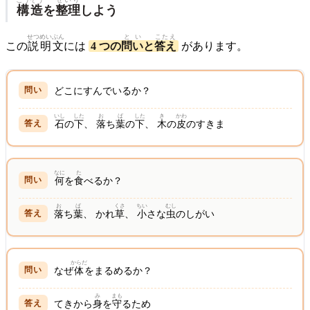
構造
を
整理
しよう
せつめい
ぶん
とい
こたえ
この
説明
文
には
4 つの
問い
と
答え
があります。
どこにすんでいるか？
いし
した
お
ば
した
き
かわ
石
の
下
、
落
ち
葉
の
下
、
木
の
皮
のすきま
なに
た
何
を
食
べるか？
お
ば
くさ
ちい
むし
落
ち
葉
、 かれ
草
、
小
さな
虫
のしがい
からだ
なぜ
体
をまるめるか？
み
まも
てきから
身
を
守
るため