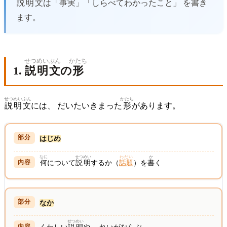
説明
文
は「
事実
」「しらべてわかったこと」 を
書
き
ます。
せつめい
ぶん
かたち
1.
説明
文
の
形
せつめい
ぶん
かたち
説明
文
には、 だいたいきまった
形
があります。
はじめ
なに
せつめい
わだい
か
何
について
説明
するか（
話題
）を
書
く
なか
せつめい