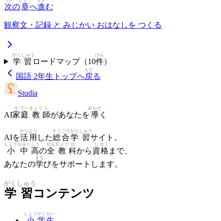
つぎ
しょう
すす
次
の
章
へ
進
む
観察文・記録 と みじかい おはなしを つくる
がく
しゅう
けん
学
習
ロードマップ（
10
件
）
もど
国語 2年生
トップへ
戻
る
Studia
か
てい
きょう
し
みちび
AI
家
庭
教
師
があなたを
導
く
かつ
よう
そう
ごう
がく
しゅう
AIを
活
用
した
総
合
学
習
サイト。
しょう
ちゅう
こう
ぜん
きょう
か
し
かく
小
中
高
の
全
教
科
から
資
格
まで、
まな
あなたの
学
びをサポートします。
がく
しゅう
学
習
コンテンツ
しょう
がく
せい
小
学
生