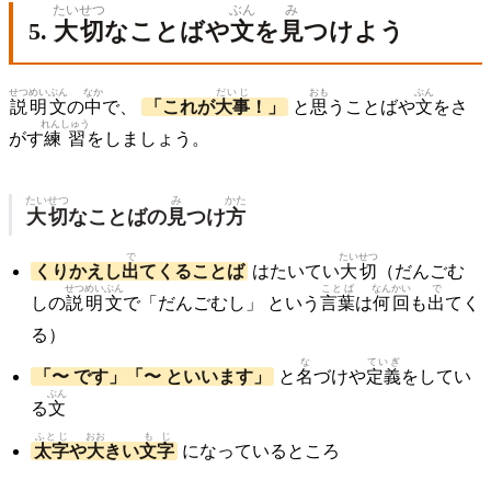
たいせつ
ぶん
み
5.
大切
なことばや
文
を
見
つけよう
せつめい
ぶん
なか
だいじ
おも
ぶん
説明
文
の
中
で、
「これが
大事
！」
と
思
うことばや
文
をさ
れんしゅう
がす
練習
をしましょう。
たいせつ
み
かた
大切
なことばの
見
つけ
方
で
たいせつ
くりかえし
出
てくることば
はたいてい
大切
（だんごむ
せつめい
ぶん
ことば
なん
かい
で
しの
説明
文
で「だんごむし」 という
言葉
は
何
回
も
出
てく
る）
な
ていぎ
「〜 です」「〜 といいます」
と
名
づけや
定義
をしてい
ぶん
る
文
ふとじ
おお
もじ
太字
や
大
きい
文字
になっているところ