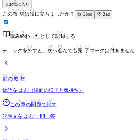
き
い
☆
お
気
に
入
り
きょうざい
やく
た
この
教材
は
役
に
立
ちましたか？
👍 Good
👎 Bad
よ
お
き
ろく
読
み
終
わったとして
記
録
する
はず
つぎ
すす
かんりょう
つ
チェックを
外
すと、
次
へ
進
んでも
完了
マークは
付
きません
まえ
きょう
ざい
前
の
教
材
物語を よむ（場面の様子と気持ち）
しょう
もん
だい
ため
この
章
の
問
題
で
試
す
説明文を よむ 一問一答