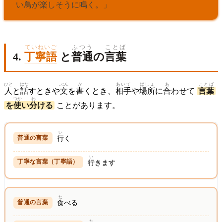
い
鳥
が
楽
しそうに
鳴
く。」
ていねいご
ふつう
ことば
4.
丁寧語
と
普通
の
言葉
ひと
はな
ぶん
か
あいて
ばしょ
あ
ことば
人
と
話
すときや
文
を
書
くとき、
相手
や
場所
に
合
わせて
言葉
つか
わ
を
使
い
分
ける
ことがあります。
い
行
く
い
行
きます
た
食
べる
た