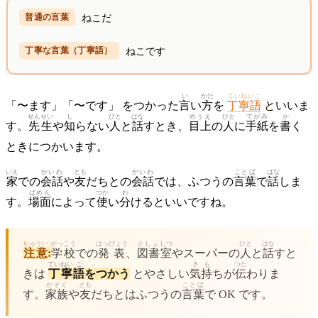
ねこだ
ねこです
い
かた
ていねいご
「〜ます」「〜です」 をつかった
言
い
方
を
丁寧語
といいま
せんせい
し
ひと
はな
めうえ
ひと
てがみ
か
す。
先生
や
知
らない
人
と
話
すとき、
目上
の
人
に
手紙
を
書
く
ときにつかいます。
いえ
かいわ
とも
かいわ
ことば
はな
家
での
会話
や
友
だちとの
会話
では、ふつうの
言葉
で
話
しま
ばめん
つか
わ
す。
場面
によって
使
い
分
けるといいですね。
ちゅうい
がっこう
はっぴょう
としょ
しつ
ひと
はな
注意
:
学校
での
発表
、
図書
室
やスーパーの
人
と
話
すと
ていねい
ご
きも
つた
きは
丁寧
語
をつかう
とやさしい
気持
ちが
伝
わりま
かぞく
とも
ことば
す。
家族
や
友
だちとはふつうの
言葉
で OK です。