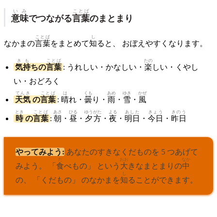
いみ
ことば
意味
でつながる
言葉
のまとまり
ことば
し
なかまの
言葉
をまとめて
知
ると、 おぼえやすくなります。
きも
ことば
たの
気持
ちの
言葉
: うれしい・かなしい・
楽
しい・くやし
い・おどろく
てんき
ことば
は
くも
あめ
ゆき
かぜ
天気
の
言葉
:
晴
れ・
曇
り・
雨
・
雪
・
風
とき
ことば
あさ
ひる
ゆうがた
よる
あした
きょう
きのう
時
の
言葉
:
朝
・
昼
・
夕方
・
夜
・
明日
・
今日
・
昨日
やってみよう:
あなたのすきなくだものを 5 つあげて
た
おお
なか
みよう。 「
食
べもの」 という
大
きなまとまりの
中
し
の、 「くだもの」 のなかまを
知
ることができます。