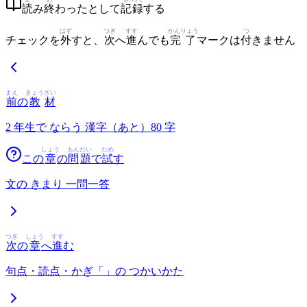
読
み
終
わったとして
記
録
する
はず
つぎ
すす
かんりょう
つ
チェックを
外
すと、
次
へ
進
んでも
完了
マークは
付
きません
まえ
きょう
ざい
前
の
教
材
2 年生で ならう 漢字（あと）80 字
しょう
もん
だい
ため
この
章
の
問
題
で
試
す
文の きまり 一問一答
つぎ
しょう
すす
次
の
章
へ
進
む
句点・読点・かぎ「」の つかいかた