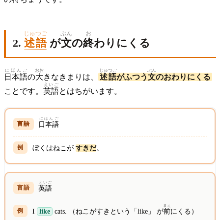
じゅつご
ぶん
お
2.
述語
が
文
の
終
わりにくる
にほんご
おお
じゅつご
ぶん
日本語
の
大
きなきまりは、
述語
がふつう
文
のおわりにくる
えいご
ことです。
英語
とはちがいます。
にほんご
日本語
ぼくはねこが
すきだ
。
えいご
英語
まえ
I
like
cats. （ねこがすきという「like」 が
前
にくる）