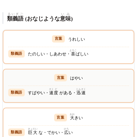
るいぎご
いみ
類義語
(おなじような
意味
)
うれしい
よろこ
たのしい・しあわせ・
喜
ばしい
はやい
そく
ど
じんそく
すばやい・
速
度
がある・
迅速
おお
大
きい
きょだい
ひろ
巨大
な・でかい・
広
い