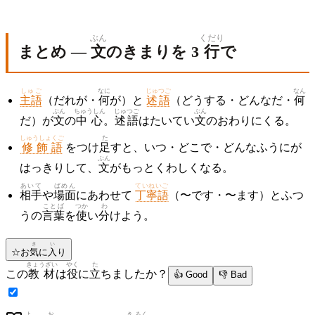
ぶん
くだり
まとめ —
文
のきまりを 3
行
で
しゅご
なに
じゅつご
なん
主語
（だれが・
何
が）と
述語
（どうする・どんなだ・
何
ぶん
ちゅうしん
じゅつご
ぶん
だ）が
文
の
中心
。
述語
はたいてい
文
のおわりにくる。
しゅうしょくご
た
修飾語
をつけ
足
すと、いつ・どこで・どんなふうにが
ぶん
はっきりして、
文
がもっとくわしくなる。
あいて
ばめん
ていねいご
相手
や
場面
にあわせて
丁寧語
（〜です・〜ます）とふつ
ことば
つか
わ
うの
言葉
を
使
い
分
けよう。
き
い
☆
お
気
に
入
り
きょうざい
やく
た
この
教材
は
役
に
立
ちましたか？
👍 Good
👎 Bad
よ
お
き
ろく