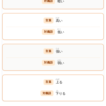
暗
い
たか
高
い
ひく
低
い
つよ
強
い
よわ
弱
い
のぼ
上
る
お
下
りる