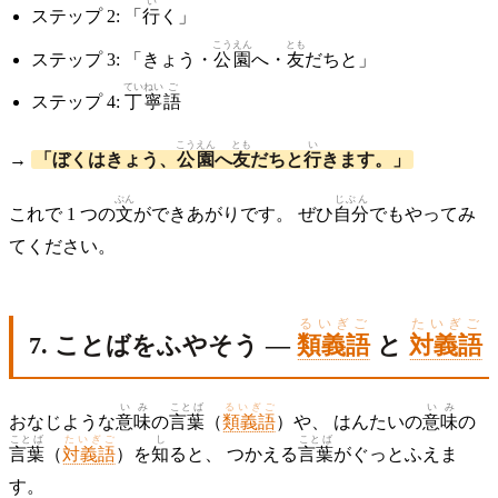
い
ステップ 2: 「
行
く」
こうえん
とも
ステップ 3: 「きょう・
公園
へ・
友
だちと」
ていねい
ご
ステップ 4:
丁寧
語
こうえん
とも
い
→
「ぼくはきょう、
公園
へ
友
だちと
行
きます。」
ぶん
じぶん
これで 1 つの
文
ができあがりです。 ぜひ
自分
でもやってみ
てください。
るいぎご
たいぎご
7. ことばをふやそう —
類義語
と
対義語
いみ
ことば
るいぎご
いみ
おなじような
意味
の
言葉
（
類義語
）や、 はんたいの
意味
の
ことば
たいぎご
し
ことば
言葉
（
対義語
）を
知
ると、 つかえる
言葉
がぐっとふえま
す。