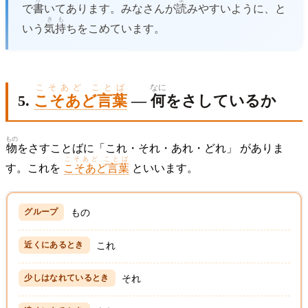
で
書
いてあります。みなさんが
読
みやすいように、と
きも
いう
気持
ちをこめています。
こそあど ことば
なに
5.
こそあど言葉
—
何
をさしているか
もの
物
をさすことばに「これ・それ・あれ・どれ」 がありま
こそあど ことば
す。これを
こそあど言葉
といいます。
もの
これ
それ