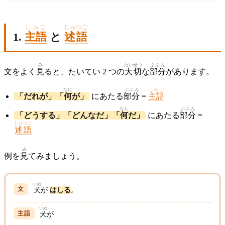
しゅご
じゅつご
1.
主語
と
述語
み
たいせつ
ぶぶん
文をよく
見
ると、たいてい 2 つの
大切
な
部分
があります。
なに
ぶぶん
しゅご
「だれが」「
何
が」
にあたる
部分
=
主語
なん
ぶぶん
「どうする」「どんなだ」「
何
だ」
にあたる
部分
=
じゅつご
述語
み
例を
見
てみましょう。
いぬ
犬
が
はしる
。
いぬ
犬
が