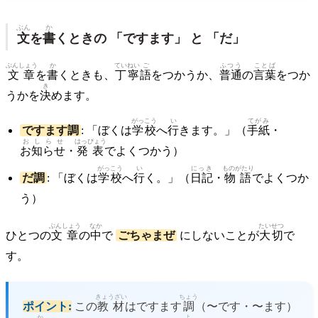
ぶん
か
文
を
書
くときの 「ですます」 と 「だ」
ぶんしょう
か
ていねい
ご
ふつう
ことば
文章
を
書
くときも、
丁寧
語
をつかうか、
普通
の
言葉
をつか
き
うかを
決
めます。
がっこう
い
てがみ
ですます調
: 「ぼくは
学校
へ
行
きます。」（
手紙
・
おしらせ
はっぴょう
お知らせ
・
発表
でよくつかう）
がっこう
い
にっき
ものがたり
だ調
: 「ぼくは
学校
へ
行
く。」（
日記
・
物語
でよくつか
う）
ぶんしょう
なか
たいせつ
ひとつの
文章
の
中
で
ごちゃまぜ
にしないことが
大切
で
す。
きょうざい
ちょう
ポイント:
この
教材
はですます
調
（〜です・〜ます）
か
よ