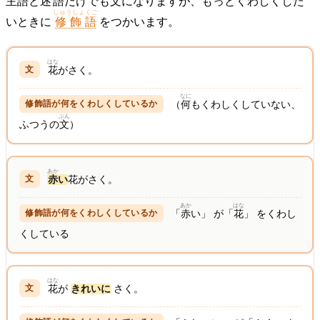
主語
と
述語
だけでも
文
になりますが、もっとくわしくした
しゅうしょくご
いときに
修飾語
をつかいます。
はな
花
がさく。
なに
（
何
もくわしくしていない、
ぶん
ふつうの
文
）
あか
赤
い
花がさく。
あか
はな
「
赤
い」 が「
花
」 をくわし
くしている
はな
花
が
きれいに
さく。