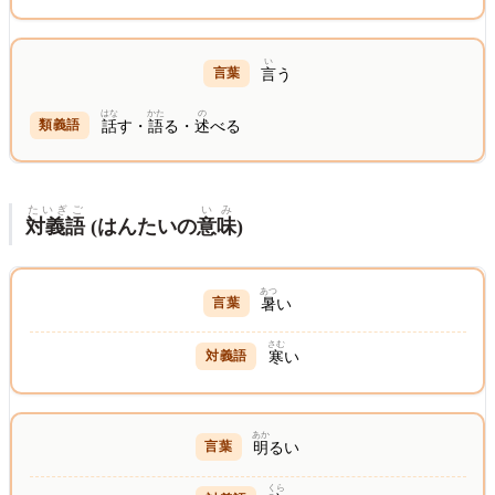
い
言
う
はな
かた
の
話
す・
語
る・
述
べる
たいぎご
いみ
対義語
(はんたいの
意味
)
あつ
暑
い
さむ
寒
い
あか
明
るい
くら