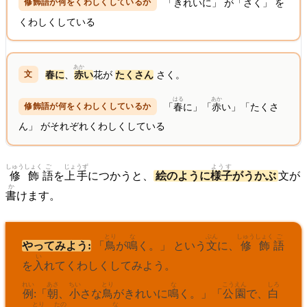
「きれいに」 が「さく」 を
くわしくしている
あか
春に
、
赤
い
花が
たくさん
さく。
はる
あか
「
春
に」「
赤
い」「たくさ
ん」 がそれぞれくわしくしている
しゅうしょく
ご
じょうず
ようす
修飾
語
を
上手
につかうと、
絵のように
様子
がうかぶ
文が
か
書
けます。
とり
な
ぶん
しゅうしょく
ご
やってみよう:
「
鳥
が
鳴
く。」 という
文
に、
修飾
語
い
を
入
れてくわしくしてみよう。
れい
あさ
ちい
とり
な
こうえん
しろ
例
:「
朝
、
小
さな
鳥
がきれいに
鳴
く。」「
公園
で、
白
とり
たの
な