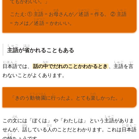
てもかわいい。」
しゅご
かあ
じゅつご
つく
しゅご
こたえ: ①
主語
= お
母
さんが／
述語
=
作
る。 ②
主語
じゅつご
= カメは／
述語
= かわいい。
しゅご
はぶ
主語
が
省
かれることもある
にほんご
なか
しゅご
い
日本語
では、
話の
中
でだれのことかわかるとき
、
主語
を
言
わないことがよくあります。
どうぶつ
えん
い
たの
「きのう
動物
園
に
行
ったよ。とても
楽
しかった。」
ぶん
しゅご
この
文
には「ぼくは」 や「わたしは」 という
主語
がありま
はな
ひと
にほんご
せんが、
話
している
人
のことだとわかります。これは
日本語
とく
の
特
ちょうです。