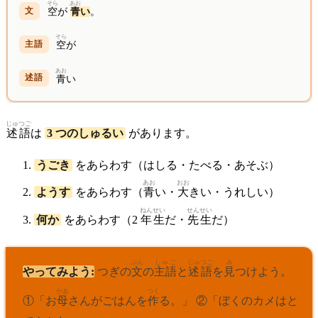
そら
あお
空
が
青
い
。
そら
空
が
あお
青
い
じゅつご
述語
は
3 つのしゅるい
があります。
うごき
をあらわす（はしる・たべる・あそぶ）
あお
おお
ようす
をあらわす（
青
い・
大
きい・うれしい）
ねん
せい
せんせい
何か
をあらわす（2
年
生
だ・
先生
だ）
ぶん
しゅご
じゅつご
み
やってみよう:
つぎの
文
の
主語
と
述語
を
見
つけよう。
かあ
つく
①「お
母
さんがごはんを
作
る。」 ②「ぼくのカメはと