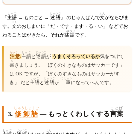
しゅご
じゅつご
ぶん
「
主語
→ ものごと →
述語
」 のじゅんばんで
文
がならびま
ぶん
す。
文
のおしまいに「だ・です・ます・る・い」 などでお
じゅつご
わることばがきたら、それが
述語
です。
ちゅうい
しゅご
じゅつご
注意
:
主語
と
述語
が
うまくそろっているか
気をつけて
か
書
きましょう。「ぼくのすきなものはサッカーです」
は OK ですが、「ぼくのすきなものはサッカーがす
しゅご
じゅつご
に
じゅう
き」 だと
主語
と
述語
が
二
重
になってへんです。
しゅうしょくご
ことば
3.
修飾語
— もっとくわしくする
言葉
しゅご
じゅつご
ぶん