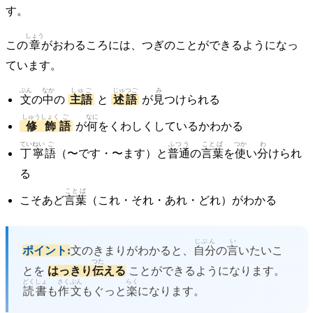
す。
しょう
この
章
がおわるころには、つぎのことができるようになっ
ています。
ぶん
なか
しゅご
じゅつご
み
文
の
中
の
主語
と
述語
が
見
つけられる
しゅうしょく
ご
なに
修飾
語
が
何
をくわしくしているかわかる
ていねい
ご
ふつう
ことば
つか
わ
丁寧
語
（〜です・〜ます）と
普通
の
言葉
を
使
い
分
けられ
る
ことば
こそあど
言葉
（これ・それ・あれ・どれ）がわかる
じぶん
い
ポイント:
文のきまりがわかると、
自分
の
言
いたいこ
つた
とを
はっきり
伝
える
ことができるようになります。
どくしょ
さくぶん
らく
読書
も
作文
もぐっと
楽
になります。