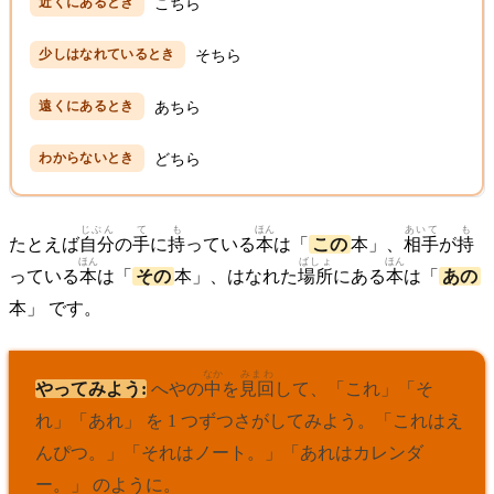
こちら
そちら
あちら
どちら
じぶん
て
も
ほん
あいて
も
たとえば
自分
の
手
に
持
っている
本
は「
この
本」、
相手
が
持
ほん
ばしょ
ほん
っている
本
は「
その
本」、はなれた
場所
にある
本
は「
あの
本」 です。
なか
みまわ
やってみよう:
へやの
中
を
見回
して、「これ」「そ
れ」「あれ」 を 1 つずつさがしてみよう。「これはえ
んぴつ。」「それはノート。」「あれはカレンダ
ー。」 のように。