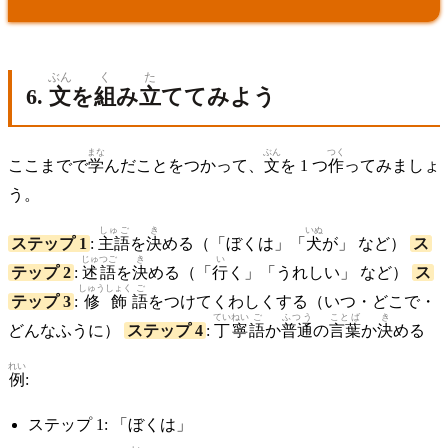
ぶん
く
た
6.
文
を
組
み
立
ててみよう
まな
ぶん
つく
ここまでで
学
んだことをつかって、
文
を 1 つ
作
ってみましょ
う。
しゅご
き
いぬ
ステップ 1
:
主語
を
決
める（「ぼくは」「
犬
が」 など）
ス
じゅつご
き
い
テップ 2
:
述語
を
決
める（「
行
く」「うれしい」 など）
ス
しゅうしょく
ご
テップ 3
:
修飾
語
をつけてくわしくする（いつ・どこで・
ていねい
ご
ふつう
ことば
き
どんなふうに）
ステップ 4
:
丁寧
語
か
普通
の
言葉
か
決
める
れい
例
:
ステップ 1: 「ぼくは」