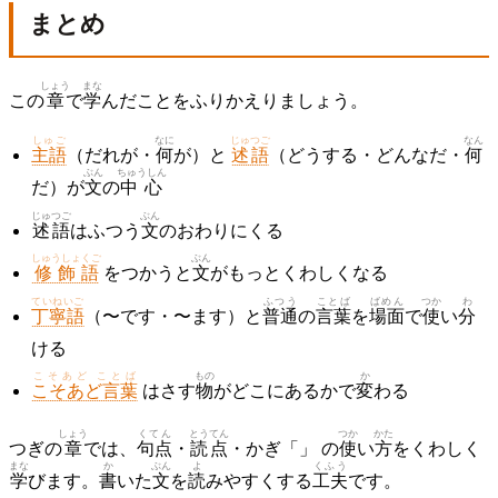
まとめ
しょう
まな
この
章
で
学
んだことをふりかえりましょう。
しゅご
なに
じゅつご
なん
主語
（だれが・
何
が）と
述語
（どうする・どんなだ・
何
ぶん
ちゅうしん
だ）が
文
の
中心
じゅつご
ぶん
述語
はふつう
文
のおわりにくる
しゅうしょくご
ぶん
修飾語
をつかうと
文
がもっとくわしくなる
ていねいご
ふつう
ことば
ばめん
つか
わ
丁寧語
（〜です・〜ます）と
普通
の
言葉
を
場面
で
使
い
分
ける
こそあど ことば
もの
か
こそあど言葉
はさす
物
がどこにあるかで
変
わる
しょう
くてん
とうてん
つか
かた
つぎの
章
では、
句点
・
読点
・かぎ「」 の
使
い
方
をくわしく
まな
か
ぶん
よ
くふう
学
びます。
書
いた
文
を
読
みやすくする
工夫
です。