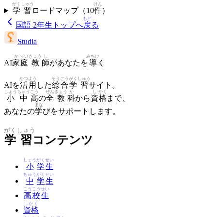
がく
しゅう
けん
学
習
ロードマップ（
10
件
）
もど
国語 2年生
トップへ
戻
る
Studia
か
てい
きょう
し
みちび
AI
家
庭
教
師
があなたを
導
く
かつ
よう
そう
ごう
がく
しゅう
AIを
活
用
した
総
合
学
習
サイト。
しょう
ちゅう
こう
ぜん
きょう
か
し
かく
小
中
高
の
全
教
科
から
資
格
まで、
まな
あなたの
学
びをサポートします。
がく
しゅう
学
習
コンテンツ
しょう
がく
せい
小
学
生
ちゅう
がく
せい
中
学
生
こう
こう
せい
高
校
生
しかく
資格