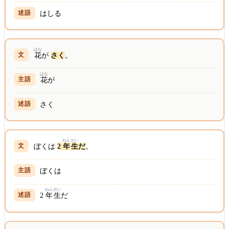
はしる
はな
花
が
さく
。
はな
花
が
さく
ねん
せい
ぼくは
2
年
生
だ
。
ぼくは
ねん
せい
2
年
生
だ