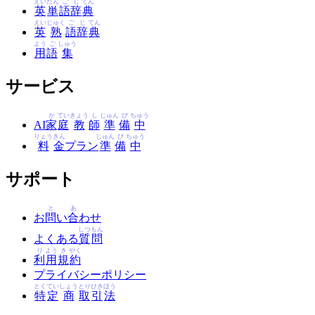
えい
たん
ご
じ
てん
英
単
語
辞
典
えい
じゅく
ご
じ
てん
英
熟
語
辞
典
よう
ご
しゅう
用
語
集
サービス
か
てい
きょう
し
じゅん
び
ちゅう
AI
家
庭
教
師
準
備
中
りょう
きん
じゅん
び
ちゅう
料
金
プラン
準
備
中
サポート
と
あ
お
問
い
合
わせ
しつ
もん
よくある
質
問
り
よう
き
やく
利
用
規
約
プライバシーポリシー
とく
てい
しょう
とり
ひき
ほう
特
定
商
取
引
法