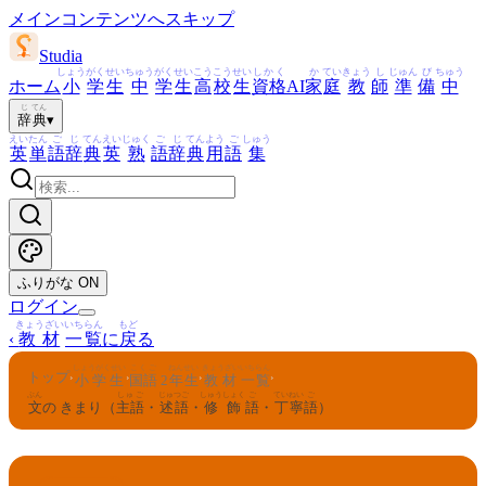
メインコンテンツへスキップ
Studia
しょう
がく
せい
ちゅう
がく
せい
こう
こう
せい
しかく
か
てい
きょう
し
じゅん
び
ちゅう
ホーム
小
学
生
中
学
生
高
校
生
資格
AI
家
庭
教
師
準
備
中
じ
てん
辞
典
▾
えい
たん
ご
じ
てん
えい
じゅく
ご
じ
てん
よう
ご
しゅう
英
単
語
辞
典
英
熟
語
辞
典
用
語
集
ふりがな
ON
ログイン
きょうざい
いちらん
もど
‹
教材
一覧
に
戻
る
しょうがくせい
こくご
ねんせい
きょうざい
いちらん
トップ
›
›
›
›
小学生
国語
2
年生
教材
一覧
ぶん
しゅご
じゅつご
しゅうしょく
ご
ていねい
ご
文
の きまり（
主語
・
述語
・
修飾
語
・
丁寧
語
）