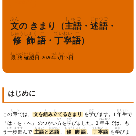
こくご
ねんせい
2
国語
年生
ぶん
しゅご
じゅつご
文
の きまり（
主語
・
述語
・
しゅうしょく
ご
ていねい
ご
修飾
語
・
丁寧
語
）
さいしゅう
かくにん
び
ねん
がつ
にち
最終
確認
日
:
2026
年
5
月
13
日
はじめに
しょう
く
た
まな
ねん
せい
この
章
では、
文を
組
み
立
てるきまり
を
学
びます。1
年
生
で
かた
まな
ねん
せい
「は・を・へ」 のつかい
方
を
学
びました。2
年
生
では、も
いち
ほ
すす
しゅご
じゅつご
しゅうしょく
ご
ていねい
ご
まな
う
一
歩
進
んで
主語
と
述語
、
修飾
語
、
丁寧
語
を
学
びま