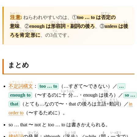
ちゅうい
ひてい
注意
:
ねらわれやすいのは、①
too … to は
否定
の
いみ
けいようし
ふくし
うし
うし
意味
、②
enough は
形容詞
・
副詞
の
後
ろ
、③
unless は
後
こうてい
けい
てん
ろを
肯定
形
に
、の3
点
です。
まとめ
ふていしこうぶん
不定詞構文
：
too … to
（…すぎて〜できない）／
…
じゅうぶん
うし
enough to
（〜するのに
十分
…・enough は
後
ろ）／
so …
うし
しゅご
どうし
that
（とても…なので〜・that の
後
ろは
主語
+
動詞
）／
in
order to
（〜するために）。
か
so … that 〜 not と too … to は
書
きかえられる。
せつぞくし
はってん
じょうほ
ま
いっぽう
接続詞
の
発展
：although（
譲歩
）／while（
間
・
一方
で）