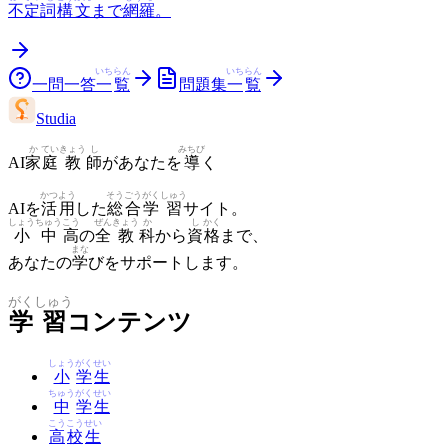
不定詞
構文
まで
網羅
。
いち
らん
いち
らん
一問一答
一
覧
問題集
一
覧
Studia
か
てい
きょう
し
みちび
AI
家
庭
教
師
があなたを
導
く
かつ
よう
そう
ごう
がく
しゅう
AIを
活
用
した
総
合
学
習
サイト。
しょう
ちゅう
こう
ぜん
きょう
か
し
かく
小
中
高
の
全
教
科
から
資
格
まで、
まな
あなたの
学
びをサポートします。
がく
しゅう
学
習
コンテンツ
しょう
がく
せい
小
学
生
ちゅう
がく
せい
中
学
生
こう
こう
せい
高
校
生