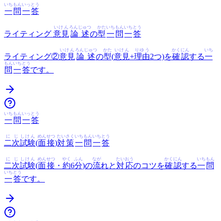
いち
もん
いっ
とう
一
問
一
答
いけん
ろんじゅつ
かた
いち
もん
いち
とう
ライティング
意見
論述
の
型
一
問
一
答
いけん
ろんじゅつ
かた
いけん
りゆう
かくにん
いち
ライティング②
意見
論述
の
型
(
意見
+
理由
2つ)を
確認
する
一
もん
いち
とう
問
一
答
です。
いち
もん
いっ
とう
一
問
一
答
に
じ
しけん
めんせつ
たいさく
いち
もん
いち
とう
二
次
試験
(
面接
)
対策
一
問
一
答
に
じ
しけん
めんせつ
やく
ふん
なが
たいおう
かくにん
いち
もん
二
次
試験
(
面接
・
約
6
分
)の
流
れと
対応
のコツを
確認
する
一
問
いち
とう
一
答
です。