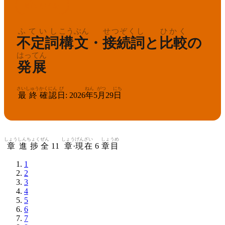
えいけん
じゅん
きゅう
2
英検
準
級
ふていし
こうぶん
せつぞくし
ひかく
不定詞
構文
・
接続詞
と
比較
の
はってん
発展
さいしゅう
かくにん
び
ねん
がつ
にち
最終
確認
日
:
2026
年
5
月
29
日
しょう
しんちょく
ぜん
しょう
げんざい
しょうめ
章
進捗
全
11
章
·
現在
6
章目
1
2
3
4
5
6
7