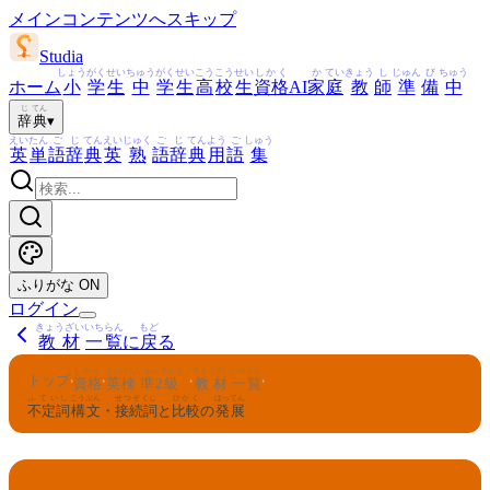
メインコンテンツへスキップ
Studia
しょう
がく
せい
ちゅう
がく
せい
こう
こう
せい
しかく
か
てい
きょう
し
じゅん
び
ちゅう
ホーム
小
学
生
中
学
生
高
校
生
資格
AI
家
庭
教
師
準
備
中
じ
てん
辞
典
▾
えい
たん
ご
じ
てん
えい
じゅく
ご
じ
てん
よう
ご
しゅう
英
単
語
辞
典
英
熟
語
辞
典
用
語
集
ふりがな
ON
ログイン
きょうざい
いちらん
もど
教材
一覧
に
戻
る
しかく
えいけん
じゅん
きゅう
きょうざい
いちらん
トップ
›
›
›
›
資格
英検
準
2
級
教材
一覧
ふていし
こうぶん
せつぞくし
ひかく
はってん
不定詞
構文
・
接続詞
と
比較
の
発展