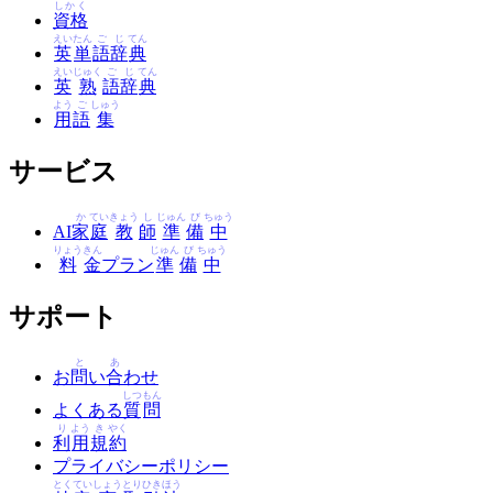
しかく
資格
えい
たん
ご
じ
てん
英
単
語
辞
典
えい
じゅく
ご
じ
てん
英
熟
語
辞
典
よう
ご
しゅう
用
語
集
サービス
か
てい
きょう
し
じゅん
び
ちゅう
AI
家
庭
教
師
準
備
中
りょう
きん
じゅん
び
ちゅう
料
金
プラン
準
備
中
サポート
と
あ
お
問
い
合
わせ
しつ
もん
よくある
質
問
り
よう
き
やく
利
用
規
約
プライバシーポリシー
とく
てい
しょう
とり
ひき
ほう