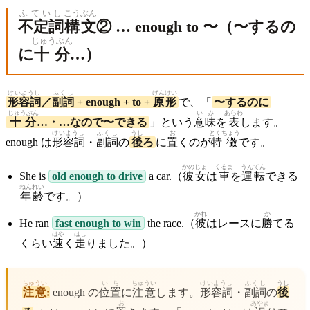
ふていし
こうぶん
不定詞
構文
② … enough to 〜（〜するの
じゅうぶん
に
十分
…）
けいようし
ふくし
げんけい
形容詞
／
副詞
+ enough + to +
原形
で、「
〜するのに
じゅうぶん
いみ
あらわ
十分
…・…なので〜できる
」という
意味
を
表
します。
けいようし
ふくし
うし
お
とくちょう
enough は
形容詞
・
副詞
の
後
ろ
に
置
くのが
特徴
です。
かのじょ
くるま
うんてん
She is
old enough to drive
a car.（
彼女
は
車
を
運転
できる
ねんれい
年齢
です。）
かれ
か
He ran
fast enough to win
the race.（
彼
はレースに
勝
てる
はや
はし
くらい
速
く
走
りました。）
ちゅうい
いち
ちゅうい
けいようし
ふくし
うし
注意
:
enough の
位置
に
注意
します。
形容詞
・
副詞
の
後
お
あやま