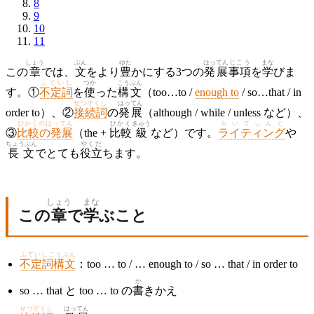
8
9
10
11
しょう
ぶん
ゆた
はってん
じこう
まな
この
章
では、
文
をより
豊
かにする3つの
発展
事項
を
学
びま
ふていし
つか
こうぶん
す。①
不定詞
を
使
った
構文
（too…to /
enough to
/ so…that / in
せつぞくし
はってん
order to）、②
接続詞
の
発展
（although / while / unless など）、
ひかくのはってん
ひかく
きゅう
らいてぃんぐ
③
比較の発展
（the +
比較
級
など）です。
ライティング
や
ちょうぶん
やくだ
長文
でとても
役立
ちます。
しょう
まな
この
章
で
学
ぶこと
ふていしこうぶん
不定詞構文
：too … to / … enough to / so … that / in order to
か
so … that と too … to の
書
きかえ
せつぞくし
はってん