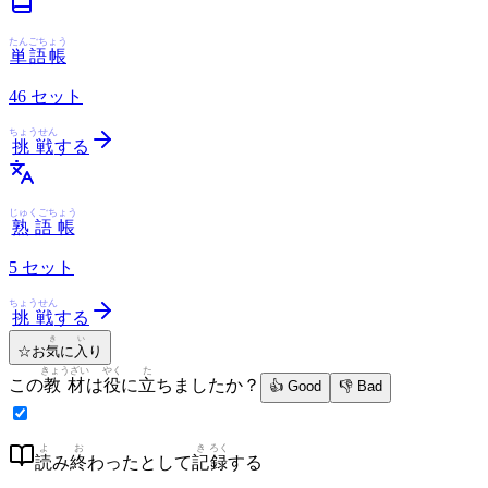
たんごちょう
単語帳
46
セット
ちょうせん
挑戦
する
じゅくごちょう
熟語帳
5
セット
ちょうせん
挑戦
する
き
い
☆
お
気
に
入
り
きょうざい
やく
た
この
教材
は
役
に
立
ちましたか？
👍 Good
👎 Bad
よ
お
き
ろく
読
み
終
わったとして
記
録
する