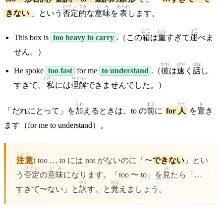
ひてい
てき
いみ
あらわ
きない
」という
否定
的
な
意味
を
表
します。
はこ
おも
はこ
This box is
too heavy to carry
.（この
箱
は
重
すぎて
運
べま
せん。）
かれ
はや
はな
He spoke
too fast
for me
to understand
.（
彼
は
速
く
話
し
わたし
りかい
すぎて、
私
には
理解
できませんでした。）
くわ
まえ
ひと
お
「だれにとって」を
加
えるときは、to の
前
に
for
人
を
置
き
ます（for me to understand）。
ちゅうい
注意
:
too … to には not がないのに「〜
できない
」とい
ひてい
いみ
み
う
否定
の
意味
になります。「too 〜 to」を
見
たら「…
やく
おぼ
すぎて〜ない」と
訳
す、と
覚
えましょう。