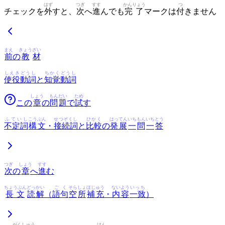
はず
つぎ
すす
かんりょう
つ
チェックを
外
すと、
次
へ
進
んでも
完了
マークは
付
きません
まえ
きょう
ざい
前
の
教
材
しえき
どうし
ちかく
どうし
使役
動詞
と
知覚
動詞
しょう
もん
だい
ため
この
章
の
問
題
で
試
す
ふていし
こうぶん
せつぞくし
ひかく
はってん
いち
もん
いち
とう
不定詞
構文
・
接続詞
と
比較
の
発展
一
問
一
答
つぎ
しょう
すす
次
の
章
へ
進
む
ちょうぶん
どっかい
ごく
そら
しょ
ほじゅう
ないよう
いっち
長文
読解
（
語句
空
所
補充
・
内容
一致
）
がく
しゅう
けん