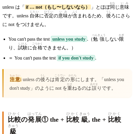
おな
いみ
unless は「
if … not（もし〜しないなら）
」とほぼ
同
じ
意味
じたい
ひてい
いみ
ふく
うし
です。unless
自体
に
否定
の
意味
が
含
まれるため、
後
ろにさら
に not をつけません。
べんきょう
かぎ
You can't pass the test
unless you study
.（
勉強
しない
限
しけん
ごうかく
り、
試験
に
合格
できません。）
＝ You can't pass the test
if you don't study
.
ちゅうい
うし
こうてい
かたち
注意
:
unless の
後
ろは
肯定
の
形
にします。「unless you
かさ
あやま
don't study」のように not を
重
ねるのは
誤
りです。
ひかく
はってん
ひかく
きゅう
ひかく
比較
の
発展
① the +
比較
級
, the +
比較
きゅう
級