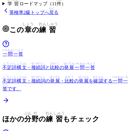
学
習
ロードマップ（
11
件
）
もど
英検準2級
トップへ
戻
る
しょう
れん
しゅう
この
章
の
練
習
いち
もん
いっ
とう
一
問
一
答
ふていし
こうぶん
せつぞくし
ひかく
はってん
いち
もん
いち
とう
不定詞
構文
・
接続詞
と
比較
の
発展
一
問
一
答
ふていし
こうぶん
せつぞくし
はってん
ひかく
はってん
かくにん
いち
もん
いち
不定詞
構文
・
接続詞
の
発展
・
比較
の
発展
を
確認
する
一
問
一
とう
答
です。
ぶん
や
れん
しゅう
ほかの
分
野
の
練
習
もチェック