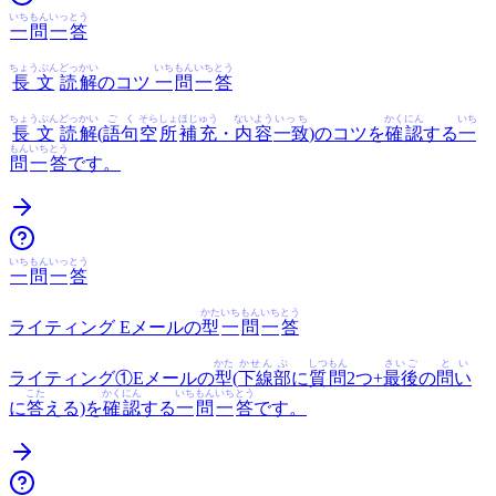
いち
もん
いっ
とう
一
問
一
答
ちょうぶん
どっかい
いち
もん
いち
とう
長文
読解
のコツ
一
問
一
答
ちょうぶん
どっかい
ごく
そら
しょ
ほじゅう
ないよう
いっち
かくにん
いち
長文
読解
(
語句
空
所
補充
・
内容
一致
)のコツを
確認
する
一
もん
いち
とう
問
一
答
です。
いち
もん
いっ
とう
一
問
一
答
かた
いち
もん
いち
とう
ライティング Eメールの
型
一
問
一
答
かた
かせん
ぶ
しつもん
さいご
とい
ライティング①Eメールの
型
(
下線
部
に
質問
2つ+
最後
の
問い
こた
かくにん
いち
もん
いち
とう
に
答
える)を
確認
する
一
問
一
答
です。