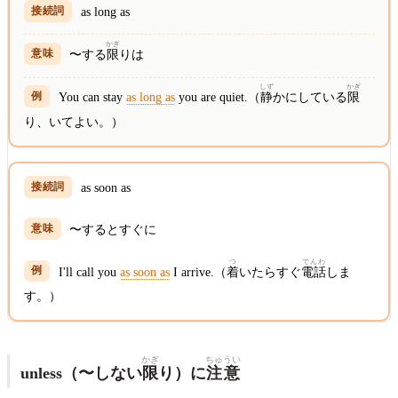
as long as
かぎ
〜する
限
りは
しず
かぎ
You can stay
as long as
you are quiet.（
静
かにしている
限
り、いてよい。）
as soon as
〜するとすぐに
つ
でんわ
I'll call you
as soon as
I arrive.（
着
いたらすぐ
電話
しま
す。）
かぎ
ちゅうい
unless（〜しない
限
り）に
注意