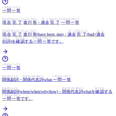
いち
もん
いっ
とう
一
問
一
答
げんざい
かんりょう
しんこう
けい
かこ
かんりょう
いち
もん
いち
とう
現在
完了
進行
形
・
過去
完了
一
問
一
答
げんざい
かんりょう
しんこう
けい
かこ
かんりょう
かこ
現在
完了
進行
形
(have been -ing)・
過去
完了
(had+
過去
ぶんし
かくにん
いち
もん
いち
とう
分詞
)を
確認
する
一
問
一
答
です。
いち
もん
いっ
とう
一
問
一
答
かんけいふくし
かんけいだいめいし
いち
もん
いち
とう
関係副詞
・
関係代名詞
what
一
問
一
答
かんけいふくし
かんけいだいめいし
かくにん
関係副詞
(where/when/why/how)・
関係代名詞
whatを
確認
する
いち
もん
いち
とう
一
問
一
答
です。