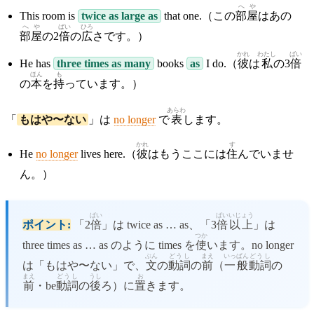
へや
This room is
twice as large as
that one.（この
部屋
はあの
へや
ばい
ひろ
部屋
の2
倍
の
広
さです。）
かれ
わたし
ばい
He has
three times as many
books
as
I do.（
彼
は
私
の3
倍
ほん
も
の
本
を
持
っています。）
あらわ
「
もはや〜ない
」は
no longer
で
表
します。
かれ
す
He
no longer
lives here.（
彼
はもうここには
住
んでいませ
ん。）
ばい
ばい
いじょう
ポイント:
「2
倍
」は twice as … as、「3
倍
以上
」は
つか
three times as … as のように times を
使
います。no longer
ぶん
どうし
まえ
いっぱん
どうし
は「もはや〜ない」で、
文
の
動詞
の
前
（
一般
動詞
の
まえ
どうし
うし
お
前
・be
動詞
の
後
ろ）に
置
きます。