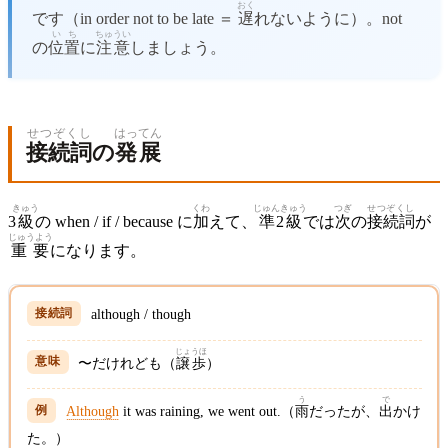
おく
です（in order not to be late ＝
遅
れないように）。not
いち
ちゅうい
の
位置
に
注意
しましょう。
せつぞくし
はってん
接続詞
の
発展
きゅう
くわ
じゅん
きゅう
つぎ
せつぞくし
3
級
の when / if / because に
加
えて、
準
2
級
では
次
の
接続詞
が
じゅうよう
重要
になります。
although / though
じょうほ
〜だけれども（
譲歩
）
う
で
Although
it was raining, we went out.（
雨
だったが、
出
かけ
た。）