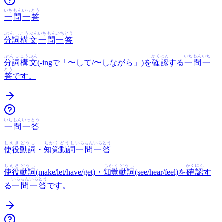
いち
もん
いっ
とう
一
問
一
答
ぶんし
こうぶん
いち
もん
いち
とう
分詞
構文
一
問
一
答
ぶんし
こうぶん
かくにん
いち
もん
いち
分詞
構文
(-ingで「〜して/〜しながら」)を
確認
する
一
問
一
とう
答
です。
いち
もん
いっ
とう
一
問
一
答
しえき
どうし
ちかく
どうし
いち
もん
いち
とう
使役
動詞
・
知覚
動詞
一
問
一
答
しえき
どうし
ちかく
どうし
かくにん
使役
動詞
(make/let/have/get)・
知覚
動詞
(see/hear/feel)を
確認
す
いち
もん
いち
とう
る
一
問
一
答
です。