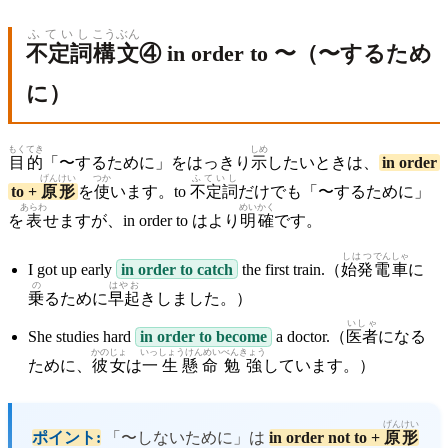
ふていし
こうぶん
不定詞
構文
④ in order to 〜（〜するため
に）
もくてき
しめ
目的
「〜するために」をはっきり
示
したいときは、
in order
げんけい
つか
ふていし
to +
原形
を
使
います。to
不定詞
だけでも「〜するために」
あらわ
めいかく
を
表
せますが、in order to はより
明確
です。
しはつ
でんしゃ
I got up early
in order to catch
the first train.（
始発
電車
に
の
はやお
乗
るために
早起
きしました。）
いしゃ
She studies hard
in order to become
a doctor.（
医者
になる
かのじょ
いっしょうけんめい
べんきょう
ために、
彼女
は
一生懸命
勉強
しています。）
げんけい
ポイント:
「〜しないために」は
in order not to +
原形