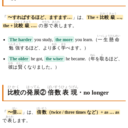
ひかく
きゅう
「
〜すればするほど、ますます…
」は、
The +
比較
級
…,
ひかく
きゅう
かたち
あらわ
the +
比較
級
….
の
形
で
表
します。
いっしょうけんめい
The harder
you study,
the more
you learn.（
一生懸命
べんきょう
おお
まな
勉強
するほど、より
多
く
学
べます。）
ねん
と
The older
he got,
the wiser
he became.（
年
を
取
るほど、
かれ
かしこ
彼
は
賢
くなりました。）
ひかく
はってん
ばいすう
ひょうげん
比較
の
発展
②
倍数
表現
・no longer
ばい
ばいすう
「
〜
倍
…
」は、
倍数
（twice / three times など）+ as … as
あらわ
で
表
します。