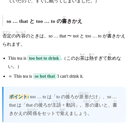
ていたので、すぐに
眠
ってしまいました。）
か
so … that と too … to の
書
きかえ
ひてい
ないよう
か
否定
の
内容
のときは、so … that 〜 not と too … to が
書
きかえ
られます。
ちゃ
あつ
の
This tea is
too hot to drink
.（このお
茶
は
熱
すぎて
飲
めな
い。）
＝ This tea is
so hot that
I can't drink it.
うし
げんけい
ポイント:
too … to は「to の
後
ろが
原形
だけ」、so …
うし
しゅご
どうし
かたち
ちが
か
that は「that の
後
ろが
主語
+
動詞
」。
形
の
違
いと、
書
かんけい
おぼ
きかえの
関係
をセットで
覚
えましょう。