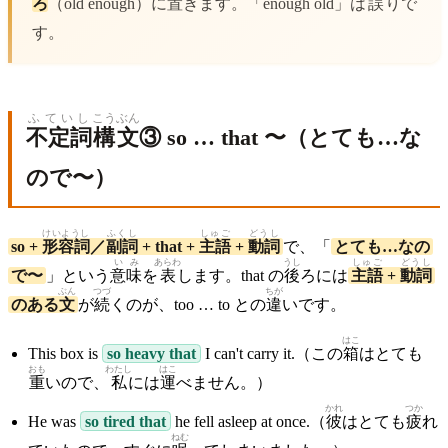
ろ
（old enough）に
置
きます。「enough old」は
誤
りで
す。
ふていし
こうぶん
不定詞
構文
③ so … that 〜（とても…な
ので〜）
けいようし
ふくし
しゅご
どうし
so +
形容詞
／
副詞
+ that +
主語
+
動詞
で、「
とても…なの
いみ
あらわ
うし
しゅご
どうし
で〜
」という
意味
を
表
します。that の
後
ろには
主語
+
動詞
ぶん
つづ
ちが
のある
文
が
続
くのが、too … to との
違
いです。
はこ
This box is
so heavy that
I can't carry it.（この
箱
はとても
おも
わたし
はこ
重
いので、
私
には
運
べません。）
かれ
つか
He was
so tired that
he fell asleep at once.（
彼
はとても
疲
れ
ねむ