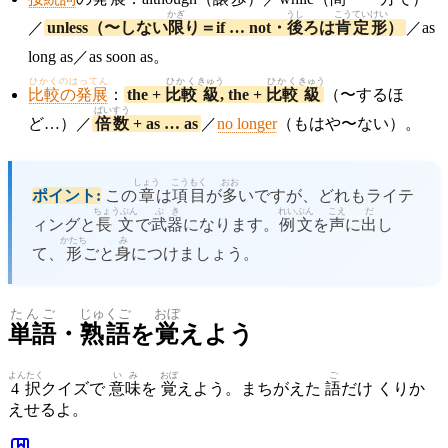
かぎ
うし
こうてい
けい
／
unless（〜しない
限
り＝if … not・
後
ろは
肯定
形
）
／as
long as／as soon as。
ひかくのはってん
ひかく
きゅう
ひかく
きゅう
比較の発展
：
the +
比較
級
, the +
比較
級
（〜するほ
ばいすう
ど…）／
倍数
+ as … as
／
no longer
（もはや〜ない）。
しょう
こうもく
おお
ポイント:
この
章
は
項目
が
多
いですが、どれもライテ
ちょうぶん
ぶき
れいぶん
こえ
だ
ィングと
長文
で
武器
になります。
例文
を
声
に
出
し
かたち
み
て、
形
ごと
身
につけましょう。
たんご
じゅくご
おぼ
単語
・
熟語
を
覚
えよう
よんたく
いみ
おぼ
ご
4択
クイズで
意味
を
覚
えよう。まちがえた
語
だけ くりか
えせるよ。