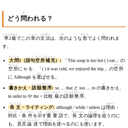
と
どう
問
われる？
じゅん
きゅう
しょう
ぶんぽう
つぎ
かたち
と
準
2
級
でこの
章
の
文法
は、
次
のような
形
でよく
問
われま
す。
だい
もん
ごく
そら
しょ
ほじゅう
大
問
1（
語句
空
所
補充
）:
「This soup is too hot ( ) eat.」の
そら
しょ
そら
しょ
空
所
に to を、「( ) it was cold, we enjoyed the trip.」の
空
所
えら
に Although を
選
ばせる。
が
ごじゅん
せい
じょ
か
書
きかえ・
語順
整
序
:
so … that と too … to の
書
きかえ、
ひかく
きゅう
ごじゅん
せい
じょ
in order to や the +
比較
級
の
語順
整
序
。
ちょうぶん
りゆう
長文
・ライティング:
although / while / unless は
理由
・
たいひ
じょうけん
しめ
じゅうよう
ご
ちょうぶん
ろんり
お
対比
・
条件
を
示
す
重要
語
で、
長文
の
論理
を
追
うのに
いけん
ろんじゅつ
りゆう
の
つか
も、
意見
論述
で
理由
を
述
べるのにも
使
います。