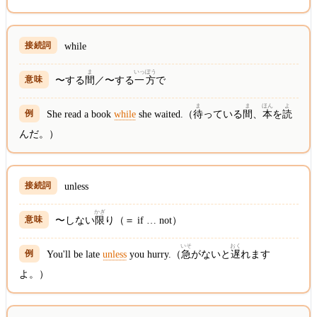
while
ま
いっぽう
〜する
間
／〜する
一方
で
ま
ま
ほん
よ
She read a book
while
she waited.（
待
っている
間
、
本
を
読
んだ。）
unless
かぎ
〜しない
限
り（＝ if … not）
いそ
おく
You'll be late
unless
you hurry.（
急
がないと
遅
れます
よ。）