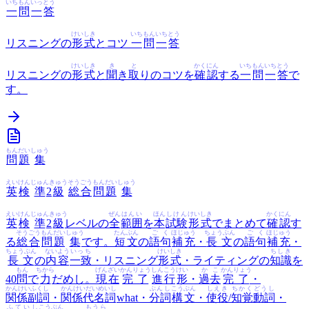
いち
もん
いっ
とう
一
問
一
答
けいしき
いち
もん
いち
とう
リスニングの
形式
とコツ
一
問
一
答
けいしき
き
と
かくにん
いち
もん
いち
とう
リスニングの
形式
と
聞
き
取
りのコツを
確認
する
一
問
一
答
で
す。
もん
だい
しゅう
問
題
集
えい
けん
じゅん
きゅう
そうごう
もんだい
しゅう
英
検
準
2
級
総合
問題
集
えい
けん
じゅん
きゅう
ぜん
はんい
ほん
しけん
けいしき
かくにん
英
検
準
2
級
レベルの
全
範囲
を
本
試験
形式
でまとめて
確認
す
そうごう
もんだい
しゅう
たんぶん
ごく
ほじゅう
ちょうぶん
ごく
ほじゅう
る
総合
問題
集
です。
短文
の
語句
補充
・
長文
の
語句
補充
・
ちょうぶん
ないよう
いっち
けいしき
ちしき
長文
の
内容
一致
・リスニング
形式
・ライティングの
知識
を
もん
ちから
げんざい
かんりょう
しんこう
けい
かこ
かんりょう
40
問
で
力
だめし。
現在
完了
進行
形
・
過去
完了
・
かんけいふくし
かんけいだいめいし
ぶんし
こうぶん
しえき
ちかく
どうし
関係副詞
・
関係代名詞
what・
分詞
構文
・
使役
/
知覚
動詞
・
ふていし
こうぶん
もうら