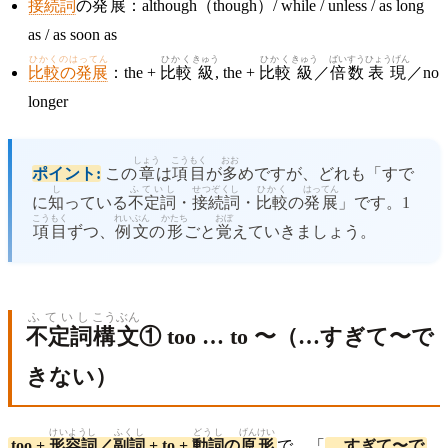
接続詞
の
発展
：although（though）/ while / unless / as long
as / as soon as
ひかくのはってん
ひかく
きゅう
ひかく
きゅう
ばいすう
ひょうげん
比較の発展
：the +
比較
級
, the +
比較
級
／
倍数
表現
／no
longer
しょう
こうもく
おお
ポイント:
この
章
は
項目
が
多
めですが、どれも「すで
し
ふていし
せつぞくし
ひかく
はってん
に
知
っている
不定詞
・
接続詞
・
比較
の
発展
」です。1
こうもく
れいぶん
かたち
おぼ
項目
ずつ、
例文
の
形
ごと
覚
えていきましょう。
ふていし
こうぶん
不定詞
構文
① too … to 〜（…すぎて〜で
きない）
けいようし
ふくし
どうし
げんけい
too +
形容詞
／
副詞
+ to +
動詞
の
原形
で、「
…すぎて〜で