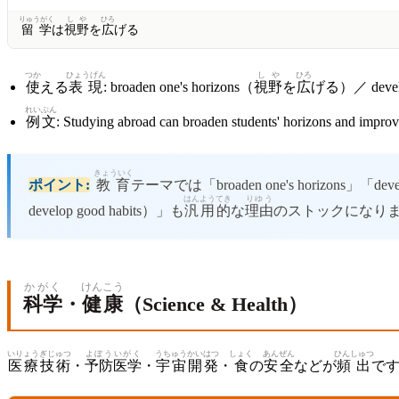
りゅうがく
しや
ひろ
留学
は
視野
を
広
げる
つか
ひょうげん
しや
ひろ
使
える
表現
: broaden one's horizons（
視野
を
広
げる）／ develop 
れいぶん
例文
: Studying abroad can broaden students' horizons and improve
きょういく
ポイント:
教育
テーマでは「broaden one's horizons」「deve
はんよう
てき
りゆう
develop good habits）」も
汎用
的
な
理由
のストックになり
かがく
けんこう
科学
・
健康
（Science & Health）
いりょう
ぎじゅつ
よぼう
いがく
うちゅう
かいはつ
しょく
あんぜん
ひんしゅつ
医療
技術
・
予防
医学
・
宇宙
開発
・
食
の
安全
などが
頻出
で