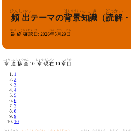
ひんしゅつ
はいけい
ちしき
どっかい
頻出
テーマの
背景
知識
（
読解
・
さいしゅう
かくにん
び
ねん
がつ
にち
最終
確認
日
:
2026
年
5
月
29
日
しょう
しんちょく
ぜん
しょう
げんざい
しょうめ
章
進捗
全
10
章
·
現在
10
章目
1
2
3
4
5
6
7
8
9
10
じゅん
きゅう
ちょうぶんどっかい
いけんろんじゅつ
しゃかい
かんきょう
かがく
きょう