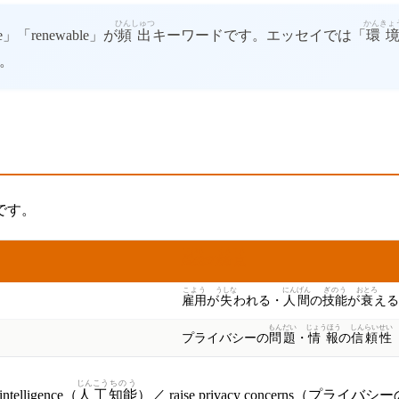
ひんしゅつ
かんきょ
le」「renewable」が
頻出
キーワードです。エッセイでは「
環
。
です。
けねん
ろんてん
懸念
の
論点
こよう
うしな
にんげん
ぎのう
おとろ
雇用
が
失
われる・
人間
の
技能
が
衰
える
もんだい
じょうほう
しんらい
せい
プライバシーの
問題
・
情報
の
信頼
性
じんこう
ちのう
ntelligence（
人工
知能
）／ raise privacy concerns（プライバシ