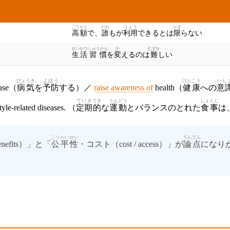
けねん
ろんてん
懸念
の
論点
こうがく
だれ
りよう
かぎ
高額
で、
誰
もが
利用
できるとは
限
らない
せいかつ
しゅうかん
か
むずか
生活
習慣
を
変
えるのは
難
しい
びょうき
よぼう
けんこう
いし
ease（
病気
を
予防
する）／
raise awareness of
health（
健康
への
意
ていき
てき
うんどう
しょくじ
tyle-related diseases. （
定期
的
な
運動
とバランスのとれた
食事
は
こうへい
せい
ろんてん
 benefits）」と「
公平
性
・コスト（cost / access）」が
論点
になりがちで