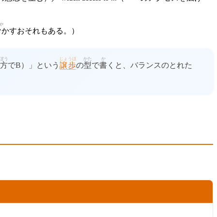
や
脅
かすおそれもある。）
ぽう
じょうほ
かた
か
方
でB）」という
譲歩
の
型
で
書
くと、バランスのとれた