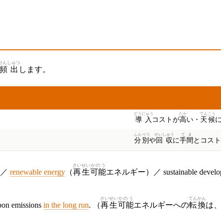
ひんしゅつ
頻出
します。
はんたい
けねん
ろんてん
反対
・
懸念
の
論点
どうにゅう
たか
てんこう
導入
コストが
高
い・
天候
ふんべつ
かいしゅう
てま
分別
や
回収
に
手間
とコスト
さいせい
かのう
）／
renewable energy
（
再生
可能
エネルギー）／ sustainable develo
さいせい
かのう
てんかん
rbon emissions
in the long run
. （
再生
可能
エネルギーへの
転換
は