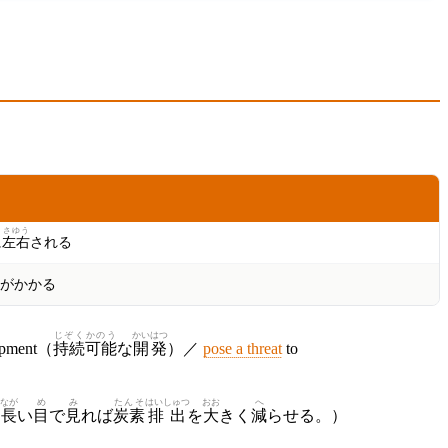
さゆう
に
左右
される
がかかる
じぞく
かのう
かいはつ
pment（
持続
可能
な
開発
）／
pose a threat
to
なが
め
み
たんそ
はいしゅつ
おお
へ
、
長
い
目
で
見
れば
炭素
排出
を
大
きく
減
らせる。）