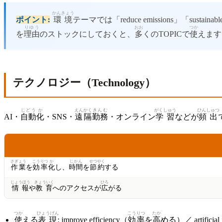
かんきょう
ポイント:
環境
テーマでは「reduce emissions」「sustainab
りゆう
おお
つか
を
理由
のストックにしておくと、
多
くのTOPICで
使
えます
テクノロジー（Technology）
じどう
か
えんかく
きんむ
がくしゅう
ひんしゅつ
AI・
自動
化
・SNS・
遠隔
勤務
・オンライン
学習
などが
頻出
こうてい
ろんてん
肯定
の
論点
さぎょう
こうりつ
か
じかん
せつやく
作業
を
効率
化
し、
時間
を
節約
する
じょうほう
きょういく
ひろ
情報
や
教育
へのアクセスが
広
がる
つか
ひょうげん
こうりつ
たか
使
える
表現
: improve efficiency（
効率
を
高
める）／ artificial i