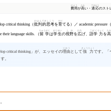
ひよう
たか
てきおう
費用
が
高
い・
適応
のスト
ひはん
てき
しこう
そだ
critical thinking（
批判
的
思考
を
育
てる）／ academic pressure
りゅうがく
がくせい
しや
ひろ
ごがく
りょく
た
 their language skills. （
留学
は
学生
の
視野
を
広
げ、
語学
力
を
高
りゆう
きょうりょく
lop critical thinking」が、エッセイの
理由
として
強力
です。「
ます。
す。