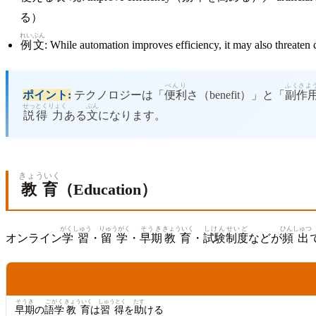
る）
れいぶん
例文
: While automation improves efficiency, it may also threaten 
べんり
ふくさよ
ポイント:
テクノロジーは「
便利
さ（benefit）」と「
副作
せっとく
りょく
ぶん
説得
力
ある
文
になります。
きょういく
教育
（Education）
がくしゅう
りゅうがく
そうき
きょういく
しけん
せいど
ひんしゅつ
オンライン
学習
・
留学
・
早期
教育
・
試験
制度
などが
頻出
こうてい
ろんてん
肯定
の
論点
そうき
ごがく
きょういく
しゅうとく
たす
早期
の
語学
教育
は
習得
を
助
ける