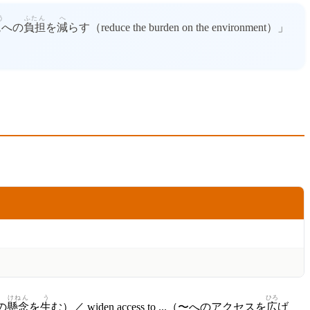
う
ふたん
へ
境
への
負担
を
減
らす（reduce the burden on the environment）」
けねん
う
ひろ
ーの
懸念
を
生
む）／ widen access to ...（〜へのアクセスを
広
げ