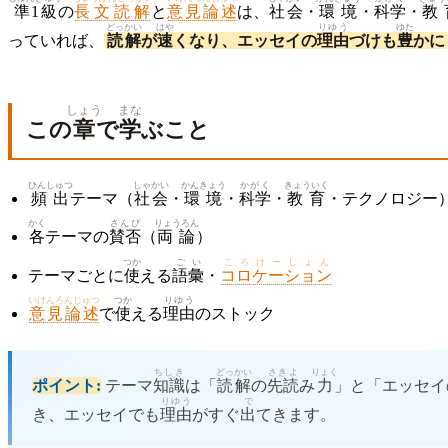
準
1
級
の
長文読解
と
意見論述
は、
社会
・
環境
・
科学
・
教
どっかい
はや
りゆう
ゆた
っていれば、
読解
が
速
くなり、エッセイの
理由
づけも
豊
かに
しょう
まな
この
章
で
学
ぶこと
ひんしゅつ
しゃかい
かんきょう
かがく
きょういく
頻出
テーマ（
社会
・
環境
・
科学
・
教育
・テクノロジー
かく
さんぴ
りょうろん
各
テーマの
賛否
（
両論
）
つか
ごい
ころけーしょん
テーマごとに
使
える
語彙
・
コロケーション
いけんろんじゅつ
つか
りゆう
意見論述
で
使
える
理由
のストック
ちしき
どっかい
さきよ
りょく
ポイント:
テーマ
知識
は「
読解
の
先読
み
力
」と「エッセイ
りゆう
で
き、エッセイでも
理由
がすぐ
出
てきます。