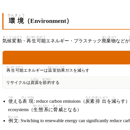
かんきょう
環境
（Environment）
きこう
へんどう
さいせい
かのう
はいき
ぶつ
気候
変動
・
再生
可能
エネルギー・プラスチック
廃棄
物
などが
さんせい
こうてい
ろんてん
賛成
・
肯定
の
論点
さいせい
かのう
おんしつ
こうか
へ
再生
可能
エネルギーは
温室
効果
ガスを
減
らす
しげん
せつやく
リサイクルは
資源
を
節約
する
つか
ひょうげん
たんそ
はいしゅつ
へ
使
える
表現
: reduce carbon emissions（
炭素
排出
を
減
らす
せいたいけい
きょうい
ecosystems（
生態系
に
脅威
となる）
れいぶん
例文
: Switching to renewable energy can significantly reduce ca