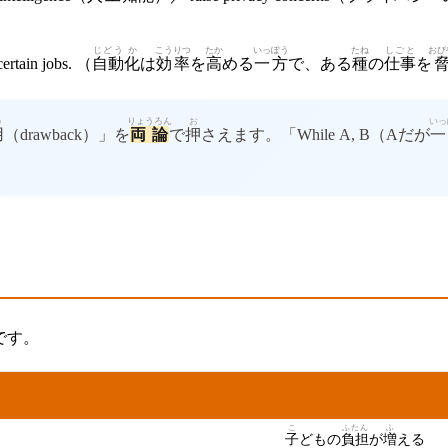
じどう
か
こうりつ
たか
いっぽう
たね
しごと
おび
certain jobs. （
自動
化
は
効率
を
高
める
一方
で、ある
種
の
仕事
を
う
りょうろん
お
いっ
用
（drawback）」を
両論
で
押
さえます。「While A, B（Aだが
一
です。
けねん
ろんてん
懸念
の
論点
こ
ふたん
ふ
子
どもの
負担
が
増
える