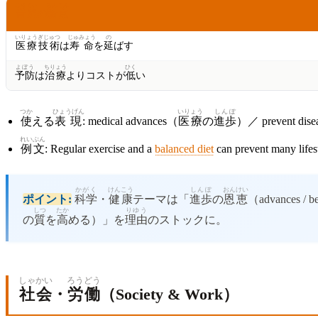
こうてい
ろんてん
肯定
の
論点
いりょう
ぎじゅつ
じゅみょう
の
医療
技術
は
寿命
を
延
ばす
よぼう
ちりょう
ひく
予防
は
治療
よりコストが
低
い
つか
ひょうげん
いりょう
しんぽ
使
える
表現
: medical advances（
医療
の
進歩
）／ prevent dis
れいぶん
例文
: Regular exercise and a
balanced diet
can prevent many lifes
かがく
けんこう
しんぽ
おんけい
ポイント:
科学
・
健康
テーマは「
進歩
の
恩恵
（advances /
しつ
たか
りゆう
の
質
を
高
める）」を
理由
のストックに。
しゃかい
ろうどう
社会
・
労働
（Society & Work）