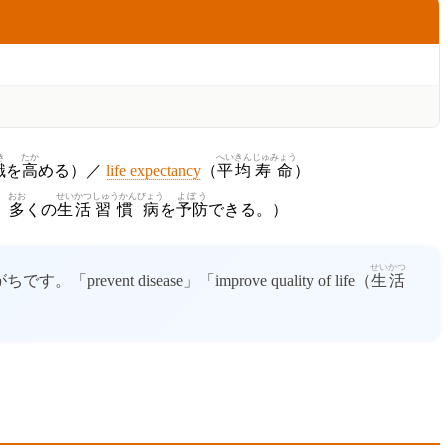
き
たか
へいきん
じゅみょう
識
を
高
める）／
life expectancy
（
平均
寿命
）
おお
せいかつ
しゅうかん
びょう
よぼう
、
多
くの
生活
習慣
病
を
予防
できる。）
せいかつ
す。「prevent disease」「improve quality of life（
生活