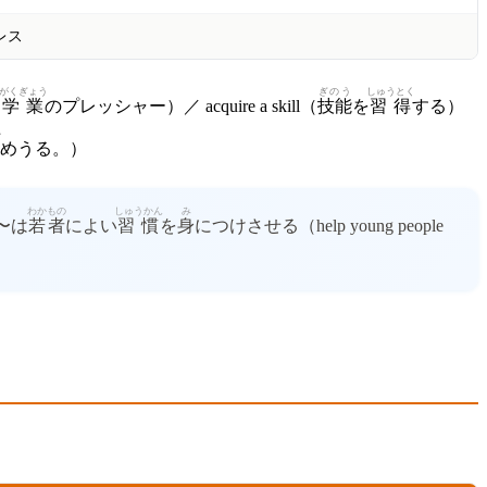
レス
がくぎょう
ぎのう
しゅうとく
（
学業
のプレッシャー）／ acquire a skill（
技能
を
習得
する）
か
めうる。）
わかもの
しゅうかん
み
〜は
若者
によい
習慣
を
身
につけさせる（help young people