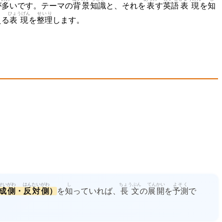
が
多
いです。テーマの
背景
知識
と、それを
表
す
英語
表現
を
知
ひょうげん
せいり
える
表現
を
整理
します。
せい
がわ
はんたい
がわ
し
ちょうぶん
てんかい
よそく
成
側
・
反対
側
）
を
知
っていれば、
長文
の
展開
を
予測
で