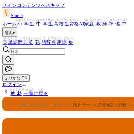
メインコンテンツへスキップ
Studia
しょう
がく
せい
ちゅう
がく
せい
こう
こう
せい
しかく
か
てい
きょう
し
じゅん
び
ちゅう
ホーム
小
学
生
中
学
生
高
校
生
資格
AI
家
庭
教
師
準
備
中
じ
てん
辞
典
▾
えい
たん
ご
じ
てん
えい
じゅく
ご
じ
てん
よう
ご
しゅう
英
単
語
辞
典
英
熟
語
辞
典
用
語
集
ふりがな
ON
ログイン
きょうざい
いちらん
もど
教材
一覧
に
戻
る
しかく
えいけん
じゅん
きゅう
きょうざい
いちらん
ひんしゅつ
はいけい
ちしき
どっかい
トップ
›
›
›
›
資格
英検
準
1
級
教材
一覧
頻出
テーマの
背景
知識
（
読解
・エ
えいけん
じゅん
きゅう
1
英検
準
級