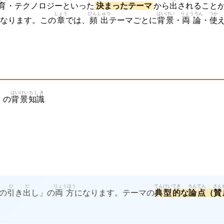
育
・テクノロジーといった
決
まったテーマ
から
出
されること
しょう
ひんしゅつ
はいけい
りょうろん
つか
なります。この
章
では、
頻出
テーマごとに
背景
・
両論
・
使
はいけい
ちしき
）の
背景
知識
ひ
だ
りょうほう
てんけい
てき
ろんてん
さん
の
引
き
出
し」の
両方
になります。テーマの
典型
的
な
論点
（
賛