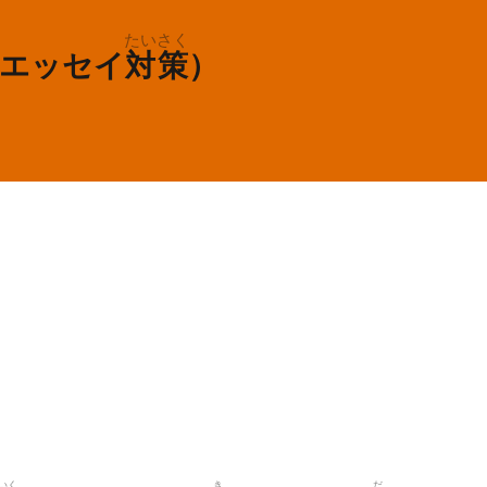
たいさく
エッセイ
対策
）
いく
き
だ