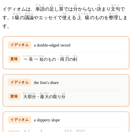
たんご
た
ざん
わ
き
もんく
イディオムは、
単語
の
足
し
算
では
分
からない
決
まり
文句
で
きゅう
ぎろん
つか
じょうきゅう
せいり
す。1
級
の
議論
やエッセイで
使
える
上級
のものを
整理
しま
す。
a double-edged sword
いっちょういったん
りょうば
けん
一長一短
のもの・
両刃
の
剣
the lion's share
だい
ぶぶん
さいだい
と
ぶん
大
部分
・
最大
の
取
り
分
a slippery slope
はど
き
きけん
みちすじ