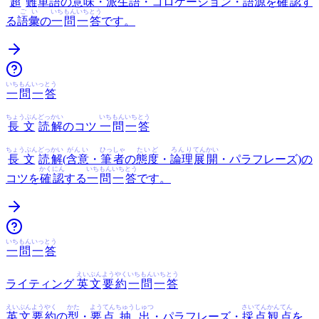
超
難
単語
の
意味
・
派生
語
・コロケーション・
語源
を
確認
す
ごい
いち
もん
いち
とう
る
語彙
の
一
問
一
答
です。
いち
もん
いっ
とう
一
問
一
答
ちょうぶん
どっかい
いち
もん
いち
とう
長文
読解
のコツ
一
問
一
答
ちょうぶん
どっかい
がんい
ひっしゃ
たいど
ろんり
てんかい
長文
読解
(
含意
・
筆者
の
態度
・
論理
展開
・パラフレーズ)の
かくにん
いち
もん
いち
とう
コツを
確認
する
一
問
一
答
です。
いち
もん
いっ
とう
一
問
一
答
えいぶん
ようやく
いち
もん
いち
とう
ライティング
英文
要約
一
問
一
答
えいぶん
ようやく
かた
ようてん
ちゅうしゅつ
さいてん
かんてん
英文
要約
の
型
・
要点
抽出
・パラフレーズ・
採点
観点
を