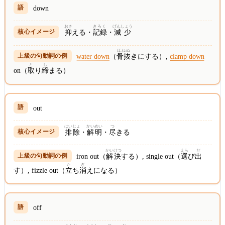
down
おさ
きろく
げんしょう
抑
える・
記録
・
減少
ほねぬ
water down
（
骨抜
きにする）,
clamp down
と
し
on（
取
り
締
まる）
out
はいじょ
かいめい
つ
排除
・
解明
・
尽
きる
かいけつ
えら
だ
iron out（
解決
する）, single out（
選
び
出
た
ぎ
す）, fizzle out（
立
ち
消
えになる）
off