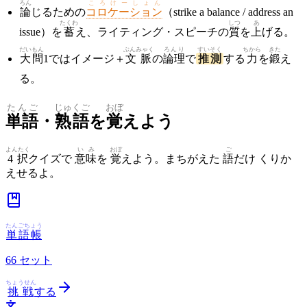
ろん
ころけーしょん
論
じるための
コロケーション
（strike a balance / address an
たくわ
しつ
あ
issue）を
蓄
え、ライティング・スピーチの
質
を
上
げる。
だい
もん
ぶんみゃく
ろんり
すいそく
ちから
きた
大
問
1ではイメージ＋
文脈
の
論理
で
推測
する
力
を
鍛
え
る。
たんご
じゅくご
おぼ
単語
・
熟語
を
覚
えよう
よんたく
いみ
おぼ
ご
4択
クイズで
意味
を
覚
えよう。まちがえた
語
だけ くりか
えせるよ。
たんごちょう
単語帳
66
セット
ちょうせん
挑戦
する