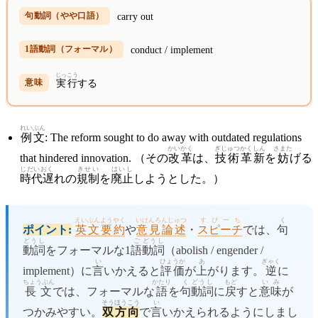
carry out
conduct / implement
じっこう
実行
する
れいぶん
例文
: The reform sought to do away with outdated regulations
かいかく
ぎじゅつ
かくしん
さまた
that hindered innovation. （その
改革
は、
技術
革新
を
妨
げる
じだいおく
きせい
はいし
時代遅
れの
規制
を
廃止
しようとした。）
えいぶんようやく
いけんろんじゅつ
すぴーち
く
ポイント:
英文要約
や
意見論述
・
スピーチ
では、
句
どうし
ご
どうし
動詞
をフォーマルな1
語
動詞
（abolish / engender /
い
ひょうか
あ
ぎゃく
implement）に
言
いかえると
評価
が
上
がります。
逆
に
ちょうぶん
かたり
く
どうし
もど
いみ
長文
では、フォーマルな
語
を
句
動詞
に
戻
すと
意味
が
そうほうこう
い
つかみやすい。
双方向
で
言
いかえられるようにしまし