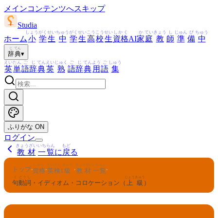
メインコンテンツへスキップ
Studia
しょう
がく
せい
ちゅう
がく
せい
こう
こう
せい
しかく
か
てい
きょう
し
じゅん
び
ちゅう
ホーム
小
学
生
中
学
生
高
校
生
資格
AI
家
庭
教
師
準
備
中
じ
てん
辞
典
▾
えい
たん
ご
じ
てん
えい
じゅく
ご
じ
てん
よう
ご
しゅう
英
単
語
辞
典
英
熟
語
辞
典
用
語
集
ふりがな
ON
ログイン
きょうざい
いちらん
もど
教材
一覧
に
戻
る
しかく
えいけん
きゅう
きょうざい
いちらん
トップ
›
›
›
›
資格
英検
1
級
教材
一覧
く
どうし
じょうきゅう
句
動詞
・イディオム・コロケーション（
上級
）