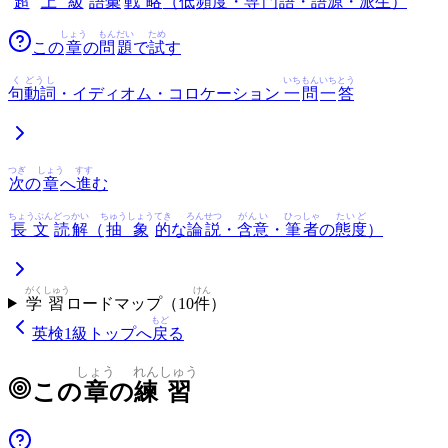
超
上級
語彙
戦略
（
低
頻度
・
専門
語
・
語源
・
派生
）
しょう
もん
だい
ため
この
章
の
問
題
で
試
す
く
どうし
いち
もん
いち
とう
句
動詞
・イディオム・コロケーション
一
問
一
答
つぎ
しょう
すす
次
の
章
へ
進
む
ちょうぶん
どっかい
ちゅうしょう
てき
ろんせつ
がんい
ひっしゃ
たいど
長文
読解
（
抽象
的
な
論説
・
含意
・
筆者
の
態度
）
がく
しゅう
けん
学
習
ロードマップ（
10
件
）
もど
英検1級
トップへ
戻
る
しょう
れん
しゅう
この
章
の
練
習