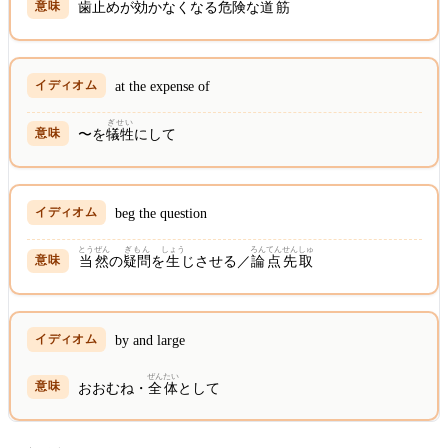
歯止
めが
効
かなくなる
危険
な
道筋
at the expense of
ぎせい
〜を
犠牲
にして
beg the question
とうぜん
ぎもん
しょう
ろんてん
せんしゅ
当然
の
疑問
を
生
じさせる／
論点
先取
by and large
ぜんたい
おおむね・
全体
として