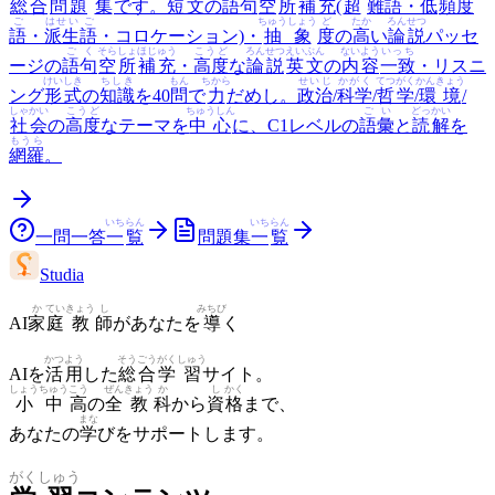
総合
問題
集
です。
短文
の
語句
空
所
補充
(
超
難語
・
低
頻度
ご
はせい
ご
ちゅうしょう
ど
たか
ろんせつ
語
・
派生
語
・コロケーション)・
抽象
度
の
高
い
論説
パッセ
ごく
そら
しょ
ほじゅう
こうど
ろんせつ
えいぶん
ないよう
いっち
ージの
語句
空
所
補充
・
高度
な
論説
英文
の
内容
一致
・リスニ
けいしき
ちしき
もん
ちから
せいじ
かがく
てつがく
かんきょう
ング
形式
の
知識
を40
問
で
力
だめし。
政治
/
科学
/
哲学
/
環境
/
しゃかい
こうど
ちゅうしん
ごい
どっかい
社会
の
高度
なテーマを
中心
に、C1レベルの
語彙
と
読解
を
もうら
網羅
。
いち
らん
いち
らん
一問一答
一
覧
問題集
一
覧
Studia
か
てい
きょう
し
みちび
AI
家
庭
教
師
があなたを
導
く
かつ
よう
そう
ごう
がく
しゅう
AIを
活
用
した
総
合
学
習
サイト。
しょう
ちゅう
こう
ぜん
きょう
か
し
かく
小
中
高
の
全
教
科
から
資
格
まで、
まな
あなたの
学
びをサポートします。
がく
しゅう