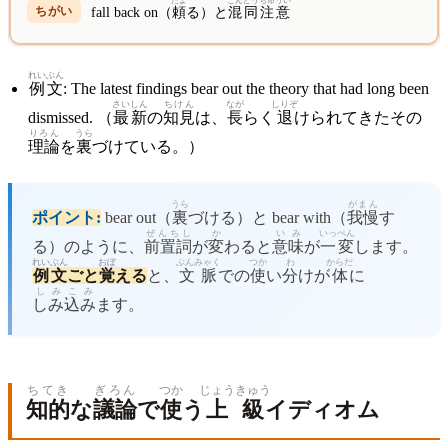
たよ
こんどう
ちゅうい
fall back on（
頼
る）と
混同
注意
れいぶん
例文
: The latest findings bear out the theory that had long been
さいしん
ちけん
なが
しりぞ
dismissed. （
最新
の
知見
は、
長
らく
退
けられてきたその
りろん
うら
理論
を
裏
づけている。）
うら
がまん
ポイント:
bear out（
裏
づける）と bear with（
我慢
す
ぜんちし
か
いみ
いっぺん
る）のように、
前置詞
が
変
わると
意味
が
一変
します。
れいぶん
おぼ
ぶんみゃく
つか
わ
からだ
例文
ごと
覚
える
と、
文脈
での
使
い
分
けが
体
に
しみこみ
しみ込み
ます。
ちてき
ぎろん
つか
じょうきゅう
知的
な
議論
で
使
う
上級
イディオム