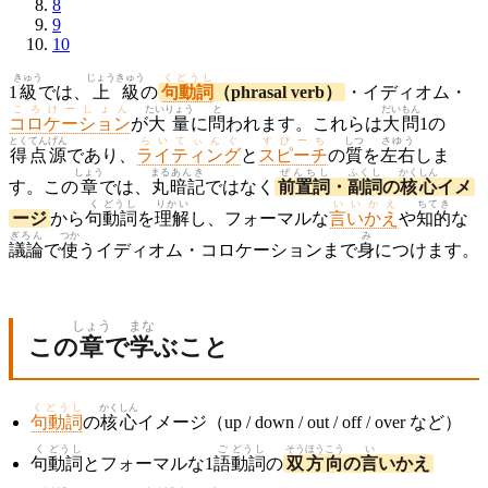
8
9
10
きゅう
じょうきゅう
くどうし
1
級
では、
上級
の
句動詞
（phrasal verb）
・イディオム・
ころけーしょん
たいりょう
と
だい
もん
コロケーション
が
大量
に
問
われます。これらは
大
問
1の
とくてん
げん
らいてぃんぐ
すぴーち
しつ
さゆう
得点
源
であり、
ライティング
と
スピーチ
の
質
を
左右
しま
しょう
まる
あんき
ぜんちし
ふくし
かくしん
す。この
章
では、
丸
暗記
ではなく
前置詞
・
副詞
の
核心
イメ
く
どうし
りかい
いいかえ
ちてき
ージ
から
句
動詞
を
理解
し、フォーマルな
言いかえ
や
知的
な
ぎろん
つか
み
議論
で
使
うイディオム・コロケーションまで
身
につけます。
しょう
まな
この
章
で
学
ぶこと
くどうし
かくしん
句動詞
の
核心
イメージ（up / down / out / off / over など）
く
どうし
ご
どうし
そうほうこう
い
句
動詞
とフォーマルな1
語
動詞
の
双方向
の
言
いかえ