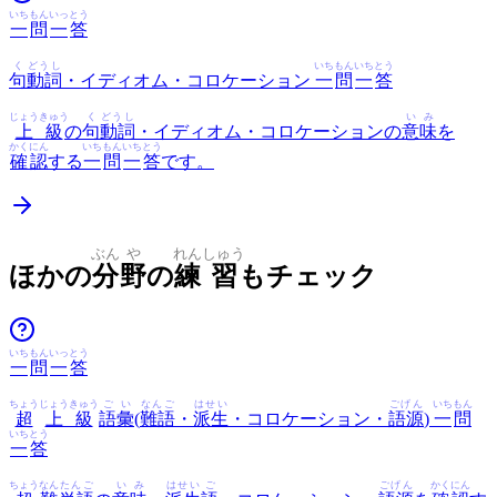
いち
もん
いっ
とう
一
問
一
答
く
どうし
いち
もん
いち
とう
句
動詞
・イディオム・コロケーション
一
問
一
答
じょうきゅう
く
どうし
いみ
上級
の
句
動詞
・イディオム・コロケーションの
意味
を
かくにん
いち
もん
いち
とう
確認
する
一
問
一
答
です。
ぶん
や
れん
しゅう
ほかの
分
野
の
練
習
もチェック
いち
もん
いっ
とう
一
問
一
答
ちょう
じょうきゅう
ごい
なんご
はせい
ごげん
いち
もん
超
上級
語彙
(
難語
・
派生
・コロケーション・
語源
)
一
問
いち
とう
一
答
ちょう
なん
たんご
いみ
はせい
ご
ごげん
かくにん