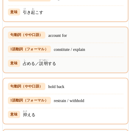
ひ
お
引
き
起
こす
account for
constitute / explain
し
せつめい
占
める／
説明
する
hold back
restrain / withhold
おさ
抑
える