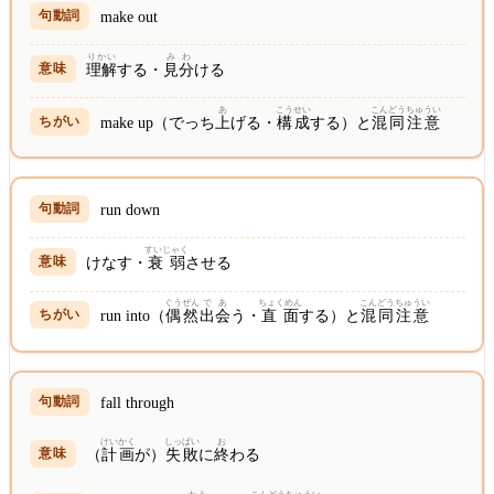
make out
りかい
みわ
理解
する・
見分
ける
あ
こうせい
こんどう
ちゅうい
make up（でっち
上
げる・
構成
する）と
混同
注意
run down
すいじゃく
けなす・
衰弱
させる
ぐうぜん
であ
ちょくめん
こんどう
ちゅうい
run into（
偶然
出会
う・
直面
する）と
混同
注意
fall through
けいかく
しっぱい
お
（
計画
が）
失敗
に
終
わる