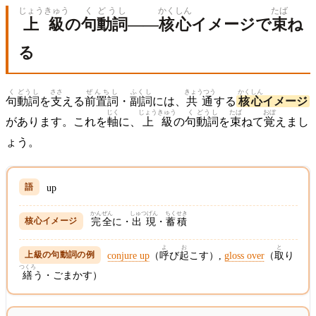
じょうきゅう
く
どうし
かくしん
たば
上級
の
句
動詞
——
核心
イメージで
束
ね
る
く
どうし
ささ
ぜんちし
ふくし
きょうつう
かくしん
句
動詞
を
支
える
前置詞
・
副詞
には、
共通
する
核心
イメージ
じく
じょうきゅう
く
どうし
たば
おぼ
があります。これを
軸
に、
上級
の
句
動詞
を
束
ねて
覚
えまし
ょう。
up
かんぜん
しゅつげん
ちくせき
完全
に・
出現
・
蓄積
よ
お
と
conjure up
（
呼
び
起
こす）,
gloss over
（
取
り
つくろ
繕
う・ごまかす）