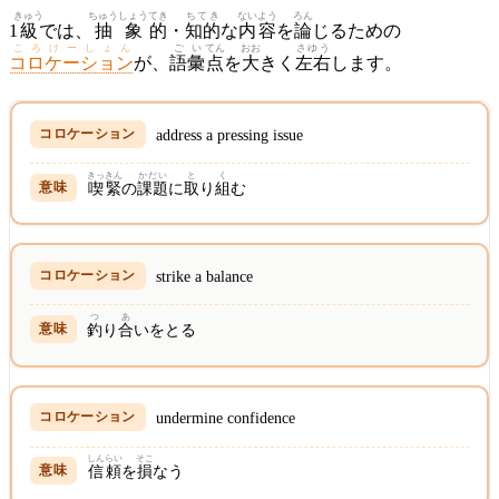
きゅう
ちゅうしょう
てき
ちてき
ないよう
ろん
1
級
では、
抽象
的
・
知的
な
内容
を
論
じるための
ころけーしょん
ごい
てん
おお
さゆう
コロケーション
が、
語彙
点
を
大
きく
左右
します。
address a pressing issue
きっきん
かだい
と
く
喫緊
の
課題
に
取
り
組
む
strike a balance
つ
あ
釣
り
合
いをとる
undermine confidence
しんらい
そこ
信頼
を
損
なう