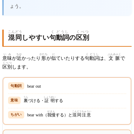
ょう。
こんどう
く
どうし
くべつ
混同
しやすい
句
動詞
の
区別
いみ
ちか
かたち
に
く
どうし
ぶんみゃく
意味
が
近
かったり
形
が
似
ていたりする
句
動詞
は、
文脈
で
くべつ
区別
します。
bear out
うら
しょうめい
裏
づける・
証明
する
がまん
こんどう
ちゅうい
bear with（
我慢
する）と
混同
注意