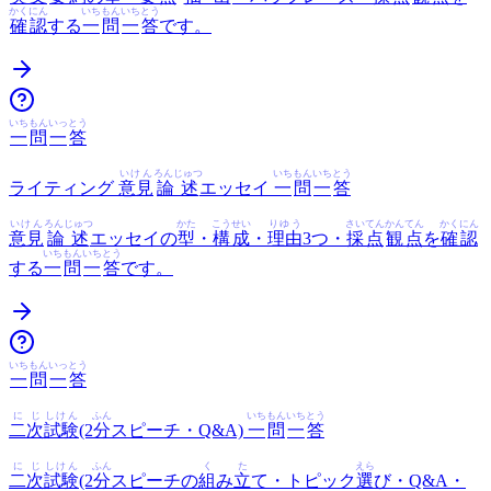
かくにん
いち
もん
いち
とう
確認
する
一
問
一
答
です。
いち
もん
いっ
とう
一
問
一
答
いけん
ろんじゅつ
いち
もん
いち
とう
ライティング
意見
論述
エッセイ
一
問
一
答
いけん
ろんじゅつ
かた
こうせい
りゆう
さいてん
かんてん
かくにん
意見
論述
エッセイの
型
・
構成
・
理由
3つ・
採点
観点
を
確認
いち
もん
いち
とう
する
一
問
一
答
です。
いち
もん
いっ
とう
一
問
一
答
に
じ
しけん
ふん
いち
もん
いち
とう
二
次
試験
(2
分
スピーチ・Q&A)
一
問
一
答
に
じ
しけん
ふん
く
た
えら
二
次
試験
(2
分
スピーチの
組
み
立
て・トピック
選
び・Q&A・