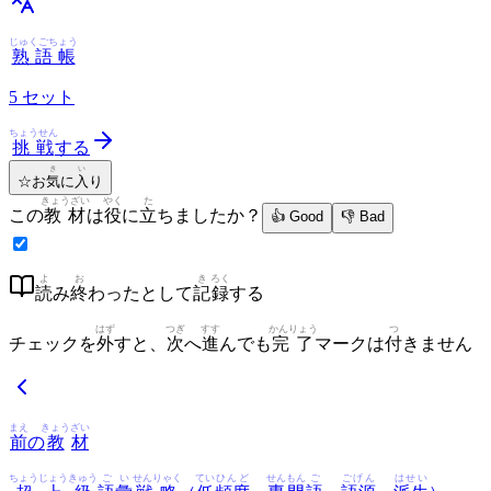
じゅくごちょう
熟語帳
5
セット
ちょうせん
挑戦
する
き
い
☆
お
気
に
入
り
きょうざい
やく
た
この
教材
は
役
に
立
ちましたか？
👍 Good
👎 Bad
よ
お
き
ろく
読
み
終
わったとして
記
録
する
はず
つぎ
すす
かんりょう
つ
チェックを
外
すと、
次
へ
進
んでも
完了
マークは
付
きません
まえ
きょう
ざい
前
の
教
材
ちょう
じょうきゅう
ごい
せんりゃく
てい
ひんど
せんもん
ご
ごげん
はせい