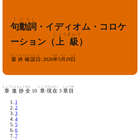
えいけん
きゅう
1
英検
級
く
どうし
句
動詞
・イディオム・コロケ
じょうきゅう
ーション（
上級
）
さいしゅう
かくにん
び
ねん
がつ
にち
最終
確認
日
:
2026
年
5
月
29
日
しょう
しんちょく
ぜん
しょう
げんざい
しょうめ
章
進捗
全
10
章
·
現在
3
章目
1
2
3
4
5
6
7