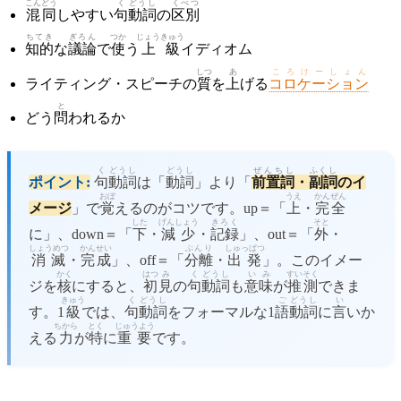
こんどう
く
どうし
くべつ
混同
しやすい
句
動詞
の
区別
ちてき
ぎろん
つか
じょうきゅう
知的
な
議論
で
使
う
上級
イディオム
しつ
あ
ころけーしょん
ライティング・スピーチの
質
を
上
げる
コロケーション
と
どう
問
われるか
く
どうし
どうし
ぜんちし
ふくし
ポイント:
句
動詞
は「
動詞
」より「
前置詞
・
副詞
のイ
おぼ
うえ
かんぜん
メージ
」で
覚
えるのがコツです。up＝「
上
・
完全
した
げんしょう
きろく
そと
に」、down＝「
下
・
減少
・
記録
」、out＝「
外
・
しょうめつ
かんせい
ぶんり
しゅっぱつ
消滅
・
完成
」、off＝「
分離
・
出発
」。このイメー
かく
はつ
み
く
どうし
いみ
すいそく
ジを
核
にすると、
初
見
の
句
動詞
も
意味
が
推測
できま
きゅう
く
どうし
ご
どうし
い
す。1
級
では、
句
動詞
をフォーマルな1
語
動詞
に
言
いか
ちから
とく
じゅうよう
える
力
が
特
に
重要
です。