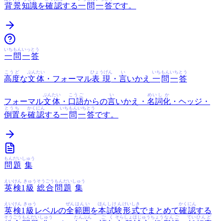
背景
知識
を
確認
する
一
問
一
答
です。
いち
もん
いっ
とう
一
問
一
答
こうど
ぶんたい
ひょうげん
い
いち
もん
いち
とう
高度
な
文体
・フォーマル
表現
・
言
いかえ
一
問
一
答
ぶんたい
こうご
い
めいし
か
フォーマル
文体
・
口語
からの
言
いかえ・
名詞
化
・ヘッジ・
とうち
かくにん
いち
もん
いち
とう
倒置
を
確認
する
一
問
一
答
です。
もん
だい
しゅう
問
題
集
えい
けん
きゅう
そうごう
もんだい
しゅう
英
検
1
級
総合
問題
集
えい
けん
きゅう
ぜん
はんい
ほん
しけん
けいしき
かくにん
英
検
1
級
レベルの
全
範囲
を
本
試験
形式
でまとめて
確認
する
そうごう
もんだい
しゅう
たんぶん
ごく
そら
しょ
ほじゅう
ちょう
なんご
てい
ひんど