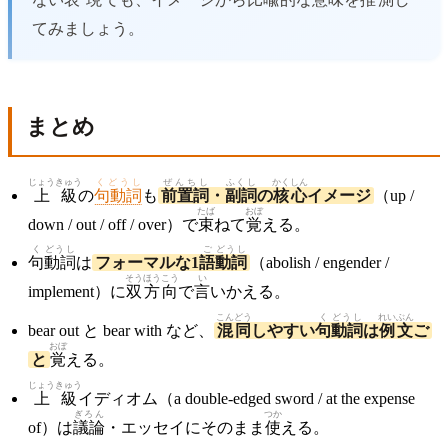
てみましょう。
まとめ
じょうきゅう
くどうし
ぜんちし
ふくし
かくしん
上級
の
句動詞
も
前置詞
・
副詞
の
核心
イメージ
（up /
たば
おぼ
down / out / off / over）で
束
ねて
覚
える。
く
どうし
ご
どうし
句
動詞
は
フォーマルな1
語
動詞
（abolish / engender /
そうほうこう
い
implement）に
双方向
で
言
いかえる。
こんどう
く
どうし
れいぶん
bear out と bear with など、
混同
しやすい
句
動詞
は
例文
ご
おぼ
と
覚
える。
じょうきゅう
上級
イディオム（a double-edged sword / at the expense
ぎろん
つか
of）は
議論
・エッセイにそのまま
使
える。