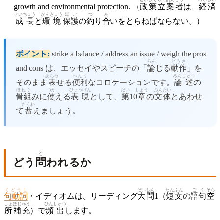
growth and environmental protection. （
政策
立案
者
は、
経済
せいちょう
かんきょう
ほご
つ
あ
成長
と
環境
保護
の
釣
り
合
いをとらねばならない。）
ポイント:
strike a balance / address an issue / weigh the pros
ろん
どうさ
and cons は、エッセイやスピーチの「
論
じる
動作
」を
あらわ
べんり
ろんじゅつ
そのまま
表
せる
便利
なコロケーションです。
論述
の
ほねぐ
つか
ひょうげん
だい
しょう
ぶんたい
骨組
みに
使
える
表現
として、
第
10
章
の
文体
とあわせ
たくわ
て
蓄
えましょう。
と
どう
問
われるか
くどうし
だい
もん
たんぶん
ごく
そら
句動詞
・イディオムは、リーディング
大
問
1（
短文
の
語句
空
しょ
ほじゅう
ひんしゅつ
所
補充
）で
頻出
します。