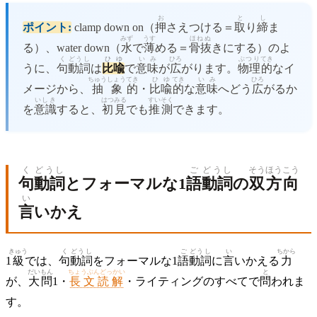
お
と
し
ポイント:
clamp down on（
押
さえつける＝
取
り
締
ま
みず
うす
ほねぬ
る）、water down（
水
で
薄
める＝
骨抜
きにする）のよ
く
どうし
ひゆ
いみ
ひろ
ぶつり
てき
うに、
句
動詞
は
比喩
で
意味
が
広
がります。
物理
的
なイ
ちゅうしょう
てき
ひゆ
てき
いみ
ひろ
メージから、
抽象
的
・
比喩
的
な
意味
へどう
広
がるか
いしき
はつ
みる
すいそく
を
意識
すると、
初
見
でも
推測
できます。
く
どうし
ご
どうし
そうほうこう
句
動詞
とフォーマルな1
語
動詞
の
双方向
い
言
いかえ
きゅう
く
どうし
ご
どうし
い
ちから
1
級
では、
句
動詞
をフォーマルな1
語
動詞
に
言
いかえる
力
だい
もん
ちょうぶんどっかい
と
が、
大
問
1・
長文読解
・ライティングのすべてで
問
われま
す。