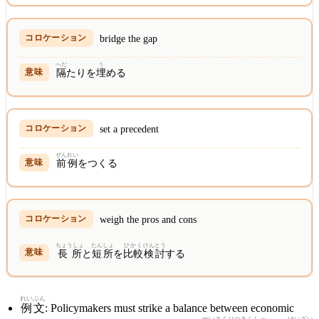
bridge the gap
へだ
う
隔
たりを
埋
める
set a precedent
ぜんれい
前例
をつくる
weigh the pros and cons
ちょうしょ
たんしょ
ひかく
けんとう
長所
と
短所
を
比較
検討
する
れいぶん
例文
: Policymakers must strike a balance between economic
せいさく
りつあん
しゃ
けいざい