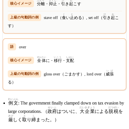
ぶんり
よくし
ひ
お
分離
・
抑止
・
引
き
起
こす
く
と
ひ
お
stave off（
食
い
止
める）, set off（
引
き
起
こ
す）
over
ぜんたい
いこう
しはい
全体
に・
移行
・
支配
いば
gloss over（ごまかす）, lord over（
威張
る）
れいぶん
例文
: The government finally clamped down on tax evasion by
せいふ
だい
きぎょう
だつぜい
large corporations. （
政府
はついに、
大
企業
による
脱税
を
きび
と
し
厳
しく
取
り
締
まった。）