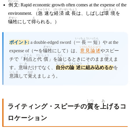
れいぶん
例文
: Rapid economic growth often comes at the expense of the
きゅうそく
けいざい
せいちょう
かんきょう
environment. （
急速
な
経済
成長
は、しばしば
環境
を
ぎせい
え
犠牲
にして
得
られる。）
いっちょういったん
ポイント:
a double-edged sword（
一長一短
）や at the
ぎせい
いけんろんじゅつ
expense of（〜を
犠牲
にして）は、
意見論述
やスピー
りてん
だいしょう
ろん
つか
チで「
利点
と
代償
」を
論
じるときにそのまま
使
えま
いみ
じぶん
ろんじゅつ
く
こ
す。
意味
だけでなく、
自分
の
論述
に
組
み
込
めるか
を
いしき
おぼ
意識
して
覚
えましょう。
しつ
あ
ライティング・スピーチの
質
を
上
げるコ
ロケーション