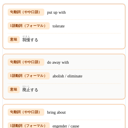
put up with
tolerate
がまん
我慢
する
do away with
abolish / eliminate
はいし
廃止
する
bring about
engender / cause