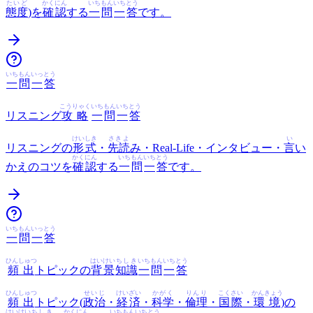
たいど
かくにん
いち
もん
いち
とう
態度
)を
確認
する
一
問
一
答
です。
いち
もん
いっ
とう
一
問
一
答
こうりゃく
いち
もん
いち
とう
リスニング
攻略
一
問
一
答
けいしき
さきよ
い
リスニングの
形式
・
先読
み・Real-Life・インタビュー・
言
い
かくにん
いち
もん
いち
とう
かえのコツを
確認
する
一
問
一
答
です。
いち
もん
いっ
とう
一
問
一
答
ひんしゅつ
はいけい
ちしき
いち
もん
いち
とう
頻出
トピックの
背景
知識
一
問
一
答
ひんしゅつ
せいじ
けいざい
かがく
りんり
こくさい
かんきょう
頻出
トピック(
政治
・
経済
・
科学
・
倫理
・
国際
・
環境
)の
はいけい
ちしき
かくにん
いち
もん
いち
とう