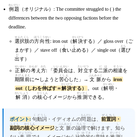
れいだい
例題
（オリジナル）: The committee struggled to ( ) the
differences between the two opposing factions before the
deadline.
せんたくし
ほうこう
せい
かいけつ
選択肢
の
方向
性
: iron out（
解決
する）／ gloss over（ご
く
と
えら
まかす）／ stave off（
食
い
止
める）／ single out（
選
び
だ
出
す）
せいかい
かんが
かた
いいん
かい
たいりつ
に
は
そうい
正解
の
考
え
方
: 「
委員
会
は、
対立
する
二
派
の
相違
を
きげん
まえ
くしん
ぶんみゃく
期限
前
に〜しようと
苦心
した」→
文脈
から
iron
の
かいけつ
かいめい
out（しわを
伸
ばす＝
解決
する）
。out（
解明
・
かいしょう
かくしん
すいそく
解消
）の
核心
イメージから
推測
できる。
く
どうし
もんだい
ぜんちし
ポイント:
句
動詞
・イディオムの
問題
は、
前置詞
・
ふくし
かくしん
ぶんみゃく
ろんり
と
し
副詞
の
核心
イメージ
と
文脈
の
論理
で
解
けます。
知
ら
ひょうげん
ひゆ
てき
いみ
すいそく
ない
表現
でも、イメージから
比喩
的
な
意味
を
推測
し