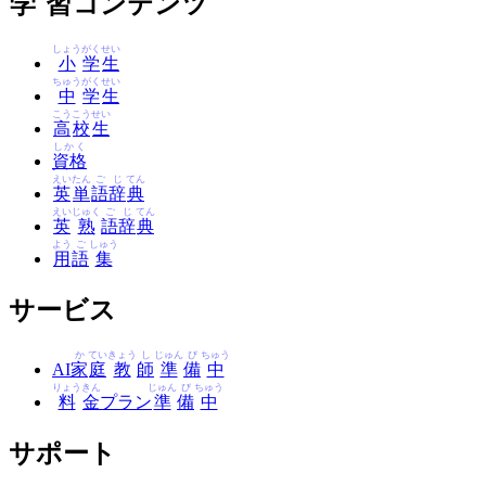
学
習
コンテンツ
しょう
がく
せい
小
学
生
ちゅう
がく
せい
中
学
生
こう
こう
せい
高
校
生
しかく
資格
えい
たん
ご
じ
てん
英
単
語
辞
典
えい
じゅく
ご
じ
てん
英
熟
語
辞
典
よう
ご
しゅう
用
語
集
サービス
か
てい
きょう
し
じゅん
び
ちゅう
AI
家
庭
教
師
準
備
中
りょう
きん
じゅん
び
ちゅう
料
金
プラン
準
備
中
サポート