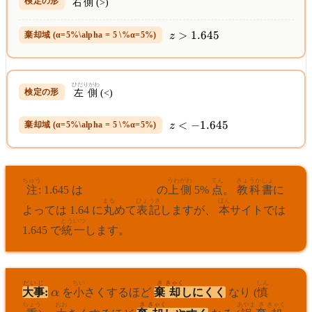
右側
(>)
z >
>
1.645
z
1.645
ひだりがわ
左側
(<)
z <
<
−
1.645
z
-1.645
ちゅう
ひょうじゅんせいきぶんぷ
うわがわ
てん
きょうかしょ
注
: 1.645 は
標準正規分布
の
上側
5%
点
。
教科書
に
まる
ひょうき
ほん
よっては 1.64 に
丸
めて
表記
しますが、
本
サイトでは
とういつ
1.645 で
統一
します。
だいじ
\alpha
ちい
き
きゃく
しん
大事
:
α
を
小
さくするほど
棄
却
しにくく
なり (
慎
ちょう
おお
き
きゃく
あやま
き
きゃく