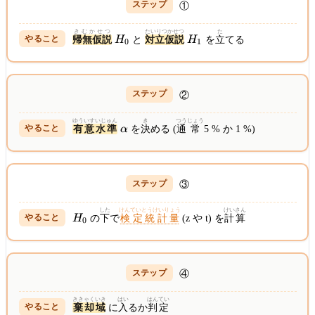
①
きむかせつ
たいりつかせつ
た
H_0
H_1
帰無仮説
H
と
対立仮説
H
を
立
てる
0
1
②
ゆういすいじゅん
き
つう
じょう
\alpha
有意水準
α
を
決
める (
通
常
5 % か 1 %)
③
した
けんていとうけいりょう
けい
さん
H_0
H
の
下
で
検定統計量
(z や t) を
計
算
0
④
ききゃくいき
はい
はんてい
棄却域
に
入
るか
判定