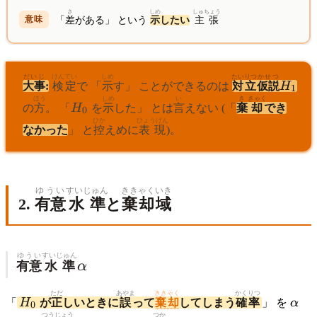
さ
しめ
しゅちょう
「
差
がある」 という
示
したい
主張
だいじ
けんてい
しめ
たいりつ
かせつ
H_1
大事
:
検定
で 「
示
す」 ことができるのは
対立
仮説
H
1
ほう
しめ
い
き
きゃく
H_0
の
方
。 「
H
を
示
した」 とは
言
えない (「
棄
却
でき
0
ひか
ひょうげん
なかった
」 と
控
えめに
表現
)。
ゆうい
すいじゅん
ききゃく
いき
2.
有意
水準
と
棄却
域
ゆうい
すいじゅん
\alpha
有意
水準
α
H_0
ただ
あやま
ききゃく
かくりつ
\alp
「
H
が
正
しいときに
誤
って
棄却
してしまう
確率
」 を
α
0
つう
じょう
つか