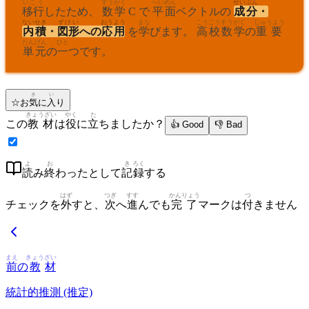
いこう
すうがく
へい
めん
せいぶん
移行
したため、
数学
C で
平
面
ベクトルの
成分
・
ないせき
ずけい
おう
よう
まな
こうこう
すうがく
じゅうよう
内積
・
図形
への
応
用
を
学
びます。
高校
数学
の
重要
たんげん
ひと
単元
の
一
つです。
き
い
☆
お
気
に
入
り
きょうざい
やく
た
この
教材
は
役
に
立
ちましたか？
👍 Good
👎 Bad
よ
お
き
ろく
読
み
終
わったとして
記
録
する
はず
つぎ
すす
かんりょう
つ
チェックを
外
すと、
次
へ
進
んでも
完了
マークは
付
きません
まえ
きょう
ざい
前
の
教
材
統計的推測 (推定)