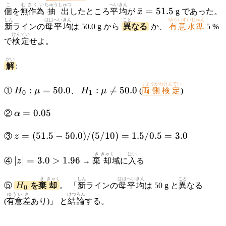
= 5
こ
むさくい
ちゅう
しゅつ
へいきん
\bar{x}
ˉ
=
51.5
個
を
無作為
抽
出
したところ
平均
が
x
g であった。
= 51.5
しん
はは
へいきん
こと
ゆういすいじゅん
新
ラインの
母
平均
は 50.0 g から
異
なる
か、
有意水準
5 %
けんてい
で
検定
せよ。
かい
解
:
H_0:
H_1:
りょうがわけんてい
:
=
50.0
:

=
50.0
①
H
μ
、
H
μ
(
両側検定
)
0
1
\mu
\mu
=
\neq
\alpha
=
0.05
②
α
50.0
50.0
= 0.05
z =
=
(
51.5
−
50.0
)
/
(
5/10
)
=
1.5/0.5
=
3.0
③
z
(51.5
|z|
き
きゃく
はい
-
∣
∣
=
3.0
>
1.96
④
z
→
棄
却
域に
入
る
=
50.0)
3.0
/ (5
H_0
き
きゃく
しん
はは
へいきん
こと
⑤
H
を
棄
却
。 「
新
ラインの
母
平均
は 50 g と
異
なる
0
>
/ 10)
ゆうい
さ
けつ
ろん
(
有意
差
あり)」 と
結
論
する。
1.96
=
1.5 /