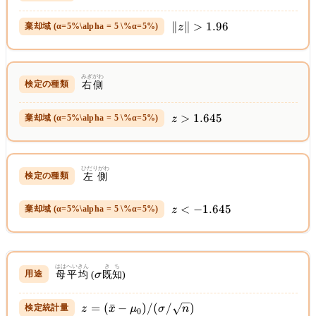
\|z\|
∥
∥
>
1.96
z
>
1.96
みぎがわ
右側
z >
>
1.645
z
1.645
ひだりがわ
左側
z <
<
−
1.645
z
-1.645
はは
へいきん
\sigma
きち
母
平均
(
σ
既知
)
z =
=
(
ˉ
−
)
/
(
/
)
z
x
μ
σ
n
0