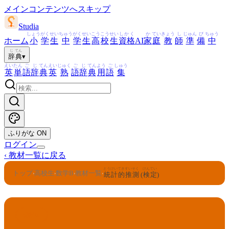
メインコンテンツへスキップ
Studia
しょう
がく
せい
ちゅう
がく
せい
こう
こう
せい
しかく
か
てい
きょう
し
じゅん
び
ちゅう
ホーム
小
学
生
中
学
生
高
校
生
資格
AI
家
庭
教
師
準
備
中
じ
てん
辞
典
▾
えい
たん
ご
じ
てん
えい
じゅく
ご
じ
てん
よう
ご
しゅう
英
単
語
辞
典
英
熟
語
辞
典
用
語
集
ふりがな
ON
ログイン
‹
教材一覧に戻る
とうけい
てき
すいそく
けんてい
トップ
高校生
数学B
教材一覧
›
›
›
›
統計
的
推測
(
検定
)
数学B