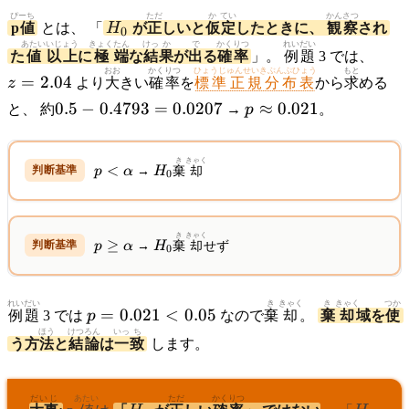
ぴーち
H_0
ただ
か
てい
かんさつ
p値
とは、 「
H
が
正
しいと
仮
定
したときに、
観察
され
0
あたい
いじょう
きょく
たん
けっ
か
で
かくりつ
れいだい
z =
た
値
以上
に
極
端
な
結
果
が
出
る
確率
」。
例題
3 では、
2.04
おお
かくりつ
ひょうじゅんせいきぶんぷひょう
もと
=
2.04
z
より
大
きい
確率
を
標準正規分布表
から
求
める
0.5 -
p
0.5
−
0.4793
=
0.0207
≈
0.021
と、 約
→
p
。
0.4793
\approx
=
0.021
p <
H_0
き
きゃく
0.0207
<
p
α
→
H
棄
却
0
\alpha
p \geq
H_0
き
きゃく
≥
p
α
→
H
棄
却
せず
0
\alpha
れいだい
p =
き
きゃく
き
きゃく
つか
=
0.021
<
0.05
例題
3 では
p
なので
棄
却
。
棄
却
域を
使
0.021
ほう
けつ
ろん
いっ
ち
う方
法
と
結
論
は
一
致
します。
<
0.05
だいじ
あたい
H_0
ただ
かくりつ
H_0