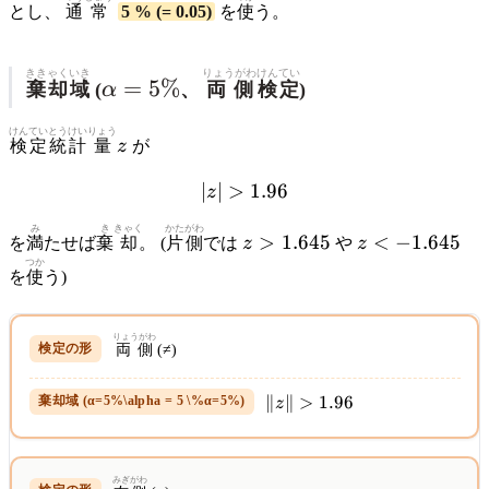
とし、
通
常
5 % (= 0.05)
を
使
う。
ききゃく
いき
\alpha
りょうがわ
けんてい
=
5%
棄却
域
(
α
、
両側
検定
)
= 5
\%
けんてい
とうけい
りょう
z
検定
統計
量
z
が
∣
∣
>
|z| > 1.96
1.96
z
み
き
きゃく
かたがわ
z >
z <
>
1.645
<
−
1.645
を
満
たせば
棄
却
。 (
片側
では
z
や
z
1.645
-1.645
つか
を
使
う)
りょうがわ
両側
(≠)
\|z\|
∥
∥
>
1.96
z
>
1.96
みぎがわ