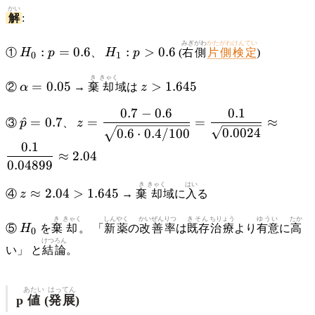
かい
解
:
H_0:
H_1:
みぎがわ
かたがわけんてい
:
=
0.6
:
>
0.6
①
H
p
、
H
p
(
右側
片側検定
)
0
1
p =
p >
0.6
0.6
\alpha
き
きゃく
z >
=
0.05
>
1.645
②
α
→
棄
却
域は
z
= 0.05
1.645
0.7
−
0.6
0.1
\hat{p}
z = \dfrac{0.7 -
^
=
0.7
=
=
≈
③
p
、
z
= 0.7
0.6}{\sqrt{0.6
0.0024
0.6
⋅
0.4/100
0.1
\cdot 0.4 /
≈
2.04
100}} =
0.04899
\dfrac{0.1}
z
き
きゃく
はい
≈
2.04
>
1.645
④
z
→
棄
却
域に
入
る
{\sqrt{0.0024}}
\approx
\approx
2.04 >
H_0
き
きゃく
しんやく
かいぜん
りつ
きそん
ちりょう
ゆうい
たか
\dfrac{0.1}
⑤
H
を
棄
却
。 「
新薬
の
改善
率
は
既存
治療
より
有意
に
高
0
1.645
けつ
ろん
{0.04899}
い」 と
結
論
。
\approx 2.04
あたい
はってん
p
値
(
発展
)