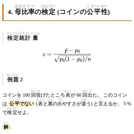
0.5
はは
ひりつ
けんてい
こうへい
せい
=
4.
母
比率
の
検定
(コインの
公平
性
)
3.0
けんてい
とうけい
りょう
検定
統計
量
^
−
p
p
z = \frac{\hat{p} - p_0}{
0
=
z
(
1
−
)
/
p
p
n
0
0
れいだい
例題
2
かい
な
ひょう
かい
で
コインを 100
回
投
げたところ
表
が 60
回
出
た。 このコイン
こうへい
ひょう
うら
で
ちが
い
は
公平
でない
(
表
と
裏
の
出
やすさが
違
う) と
言
えるか、 5 %
けんてい
で
検定
せよ。
かい
解
: