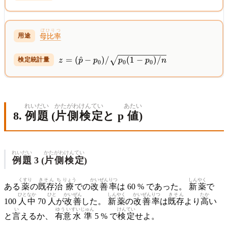
(\bar{x}
- \mu_0)
/ (\sigma
ぼひりつ
/
母比率
\sqrt{n})
z = (\hat{p}
=
(
^
−
)
/
(
1
−
)
/
z
p
p
p
p
n
0
0
0
- p_0) /
\sqrt{p_0(1-
p_0)/n}
れいだい
かたがわ
けんてい
あたい
8.
例題
(
片側
検定
と p
値
)
れいだい
かたがわ
けんてい
例題
3 (
片側
検定
)
くすり
きそん
ち
りょう
かいぜん
りつ
しんやく
ある
薬
の
既存
治
療
での
改善
率
は 60 % であった。
新薬
で
ひとなか
ひと
かい
ぜん
しんやく
かいぜん
りつ
きそん
たか
100
人中
70
人
が
改
善
した。
新薬
の
改善
率
は
既存
より
高
い
い
ゆうい
すいじゅん
けんてい
と
言
えるか、
有意
水準
5 % で
検定
せよ。