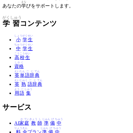
まな
あなたの
学
びをサポートします。
がく
しゅう
学
習
コンテンツ
しょう
がく
せい
小
学
生
ちゅう
がく
せい
中
学
生
こう
こう
せい
高
校
生
しかく
資格
えい
たん
ご
じ
てん
英
単
語
辞
典
えい
じゅく
ご
じ
てん
英
熟
語
辞
典
よう
ご
しゅう
用
語
集
サービス
か
てい
きょう
し
じゅん
び
ちゅう
AI
家
庭
教
師
準
備
中
りょう
きん
じゅん
び
ちゅう
料
金
プラン
準
備
中