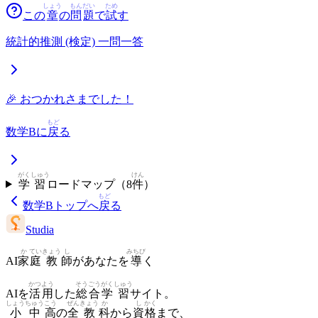
しょう
もん
だい
ため
この
章
の
問
題
で
試
す
統計的推測 (検定) 一問一答
🎉 おつかれさまでした！
もど
数学B
に
戻
る
がく
しゅう
けん
学
習
ロードマップ（
8
件
）
もど
数学B
トップへ
戻
る
Studia
か
てい
きょう
し
みちび
AI
家
庭
教
師
があなたを
導
く
かつ
よう
そう
ごう
がく
しゅう
AIを
活
用
した
総
合
学
習
サイト。
しょう
ちゅう
こう
ぜん
きょう
か
し
かく
小
中
高
の
全
教
科
から
資
格
まで、