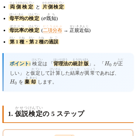
りょうがわけんてい
かたがわけんてい
両側検定
と
片側検定
ぼへいきん
けんてい
\sigma
きち
母平均
の
検定
(
σ
既知
)
ぼひりつ
けんてい
にこうぶんぷ
せいき
きんじ
母比率
の
検定
(
二項分布
→
正規
近似
)
だい
たね
だい
たね
か
ご
第
1
種
・
第
2
種
の
過
誤
けんてい
はいりほう
とうけい
ばん
H_0
ただ
ポイント:
検定
は 「
背理法
の
統計
版
」。 「
H
が
正
0
か
てい
けい
さん
けっか
いじょう
H_0
しい」 と
仮
定
して
計
算
した
結果
が
異常
であれば、
き
きゃく
H
を
棄
却
します。
0
かせつ
けんてい
1.
仮説
検定
の 5 ステップ