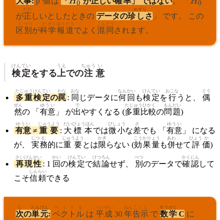
大事
:
p
値
は
「
H
が
正
しい
確率
」 ではない
。 「
H
0
0
ただ
めずら
が
正
しいとしたときの
データの珍
し
さ
」 です。 この
く
べつ
か
がく
ほうどう
こんどう
区
別
が
科
学
報道
でよく
混同
されます。
けんてい
うえ
ちゅう
い
検定
をする
上
での
注
意
たじゅう
けんてい
わな
おな
なん
かい
けんてい
おこな
ぐう
多重
検定
の
罠
:
同
じデータに
何
回
も
検定
を
行
うと、
偶
ぜん
ゆうい
で
たじゅうひかく
もんだい
然
の 「
有意
」 が
出
やすくなる (
多重比較
の
問題
)
ゆうい
じゅうよう
だい
ひょうほん
びしょう
さ
ゆうい
有意
≠
重要
:
大
標本
では
微小
な
差
でも 「
有意
」 になる
じつ
む
じゅうよう
かぎ
こうかりょう
あわ
ひょう
か
が、
実
務
的に
重要
とは
限
らない (
効果量
も
併
せて
評
価
)
さいげん
せい
かい
けんてい
けつ
ろん
べつ
かく
にん
再現
性
: 1
回
の
検定
で
結
論
せず、
別
のデータで
確
認
して
しん
らい
こそ
信
頼
できる
じ
たん
げん
べくとる
へいせい
ねん
こくじ
すうがく
次
の
単
元
:
ベクトル
は
平成
30
年
告示
で
数学
C
に