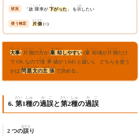
こ
しょう
さ
しめ
「
故
障
率が
下
がった
」 を
示
したい
かたがわ
片側
(<)
だいじ
かたがわ
ほう
き
きゃく
き
きゃく
かたがわ
大事
:
片側
の
方
が
棄
却
しやすい
(
棄
却
域が
片側
だけ
きょうかい
ち
ゆる
つか
で OK なので
境界
値
が 1.645 と
緩
い)。 どちらを
使
う
もんだい
ぶん
しゅちょう
き
かは
問題
文
の
主張
で
決
める。
だい
しゅ
かご
だい
しゅ
かご
6.
第
1
種
の
過誤
と
第
2
種
の
過誤
あやま
2 つの
誤
り