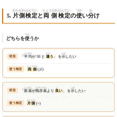
かたがわ
けんてい
りょうがわ
けんてい
つか
わ
5.
片側
検定
と
両側
検定
の
使
い
分
け
つか
どちらを
使
うか
へいきん
ちが
しめ
「
平均
が 50 と
違
う
」 を
示
したい
りょうがわ
\neq

=
両側
(
)
しんやく
きそん
やく
よ
しめ
「
新薬
が
既存
薬
より
良
い
」 を
示
したい
かたがわ
片側
(>)