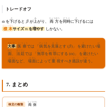
トレードオフ
\alpha
さ
\beta
あ
りょうほう
どうじ
さ
α
を
下
げると
β
が
上
がり、
両方
を
同時
に
下
げるには
ひょうほん
ふ
n
標本
サイズ
n
を
増
やす
しかない。
だいじ
い
りょう
びょうき
みお
\beta
さ
ば
大事
:
医
療
では 「
病気
を
見落
とす (
β
)」 を
避
けたい
場
めん
ほうてい
むざい
ゆうざい
さ
\alpha
面
、
法廷
では 「
無罪
を
有罪
にする (
α
)」 を
避
けたい
ば
めん
ば
めん
じゅう
し
か
ご
ちが
場
面
など、
場
面
によって
重
視
すべき
過
誤
が
違
う。
7. まとめ
りょうがわ
両側