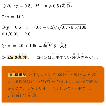
H_0:
H_1:
りょうがわ
:
=
0.5
:

=
0.5
①
H
p
、
H
p
(
両側
)
0
1
p =
p
0.5
\neq
\alpha
=
0.05
②
α
0.5
= 0.05
\hat{p}
z = (0.6 -
^
=
0.6
=
(
0.6
−
0.5
)
/
0.5
⋅
0.5/100
=
③
p
、
z
= 0.6
0.5) /
0.1/0.05
=
2.0
\sqrt{0.5
\cdot 0.5
|z|
き
きゃく
はい
∣
∣
=
2.0
>
1.96
④
z
→
棄
却
域に
入
る
/ 100} =
=
0.1 /
2.0
H_0
き
きゃく
こうへい
ゆうい
さ
⑤
H
を
棄
却
。 「コインは
公平
でない (
有意
差
あり)」。
0
0.05 =
>
2.0
1.96
ちょっ
かん
かく
にん
こうへい
かい
ちゅう
かい
いじょう
ひょう
直
感
確
認
:
公平
なコインで 100
回
中
60
回
以上
表
で
かくりつ
やく
ぜんしょう
れいだい
りょうがわ
やく
が
出
る
確率
は
約
2.3 % (
前章
の
例題
2)。
両側
で
約
4.6
しょう
めずら
お
% なので、 5 % より
小
。 「珍
し
いことが
起
こった」
はんだん
き
きゃく
と
判断
して
棄
却
。