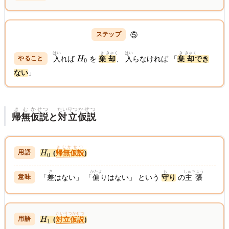
⑤
はい
き
きゃく
はい
き
きゃく
H_0
入
れば
H
を
棄
却
、
入
らなければ 「
棄
却
でき
0
ない
」
き
む
かせつ
たいりつ
かせつ
帰
無
仮説
と
対立
仮説
H_0
きむかせつ
H
(
帰無仮説
)
0
さ
かたよ
も
しゅちょう
「
差
はない」 「
偏
りはない」 という
守
り
の
主張
H_1
たいりつかせつ
H
(
対立仮説
)
1