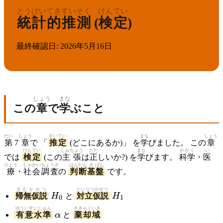
とうけい
てき
すいそく
けんてい
統計
的
推測
(
検定
)
最終確認日
:
2026年5月16日
しょう
まな
この
章
で
学
ぶこと
だい
しょう
すいてい
まな
しょう
第
7
章
で 「
推定
(どこにあるか)」 を
学
びました。 この
章
けんてい
しゅちょう
ただ
まな
かがく
い
では
検定
(この
主張
は
正
しいか?) を
学
びます。
科学
・
医
りょう
しゃかい
ちょうさ
はんだん
き
ばん
療
・
社会
調査
の
判断
基
盤
です。
きむかせつ
H_0
たいりつかせつ
H_1
帰無仮説
H
と
対立仮説
H
0
1
ゆういすいじゅん
\alpha
ききゃくいき
有意水準
α
と
棄却域