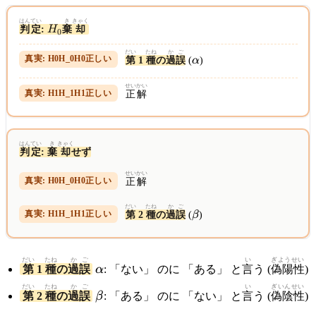
はんてい
H_0
き
きゃく
判定
:
H
棄
却
0
だい
たね
か
ご
\alpha
第
1
種
の
過
誤
(
α
)
せいかい
正解
はんてい
き
きゃく
判定
:
棄
却
せず
せいかい
正解
だい
たね
か
ご
\beta
第
2
種
の
過
誤
(
β
)
だい
たね
かご
\alpha
い
ぎようせい
第
1
種
の
過誤
α
: 「ない」 のに 「ある」 と
言
う (
偽陽性
)
だい
たね
かご
\beta
い
ぎいんせい
第
2
種
の
過誤
β
: 「ある」 のに 「ない」 と
言
う (
偽陰性
)