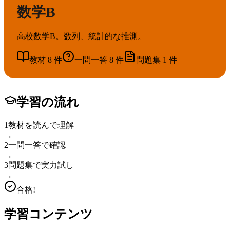
数学B
高校数学B。数列、統計的な推測。
教材
8
件
一問一答
8
件
問題集
1
件
学習の流れ
1
教材を読んで理解
→
2
一問一答で確認
→
3
問題集で実力試し
→
合格!
学習コンテンツ