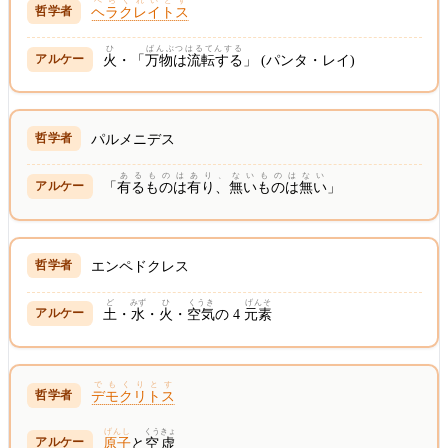
へらくれいとす
ヘラクレイトス
ひ
ばんぶつはるてんする
火
・「
万物は流転する
」 (パンタ・レイ)
パルメニデス
あるものはあり、ないものはない
「
有るものは有り、無いものは無い
」
エンペドクレス
ど
みず
ひ
くうき
げんそ
土
・
水
・
火
・
空気
の 4
元素
でもくりとす
デモクリトス
げんし
くうきょ
原子
と
空虚