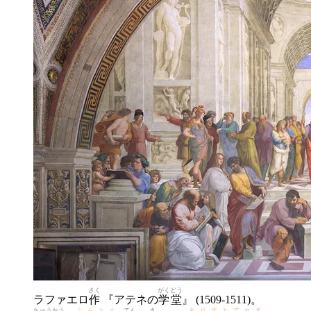
さく
がくどう
ラファエロ
作
『アテネの
学堂
』 (1509-1511)。
ちゅうおう
ぷらとん
てん
さ
ありすとてれす