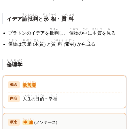
ろん
ひはん
ぎょうそう
しつりょう
イデア
論
批判
と
形相
・
質料
ひはん
こぶつ
なか
ほんしつ
み
プラトンのイデアを
批判
し、
個物
の
中
に
本質
を
見
る
こぶつ
けいそう
ほんしつ
しつりょう
そざい
な
個物
は
形相
(
本質
) と
質料
(
素材
) から
成
る
りんり
がく
倫理
学
さいこうぜん
最高善
じんせい
もくてき
こうふく
人生
の
目的
=
幸福
ちゅうよう
中庸
(メソテース)