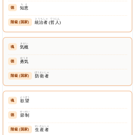
ちえ
知恵
とうち
しゃ
てつじん
統治
者
(
哲人
)
きがい
気概
ゆうき
勇気
ぼうえい
しゃ
防衛
者
よくぼう
欲望
せっせい
節制
せいさんしゃ
生産者