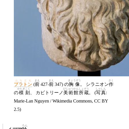
ぷらとん
まえ
まえ
きょうぞう
さく
プラトン
(
前
427-
前
347) の
胸像
。 シラニオン
作
かたぎ
こく
びじゅつかん
しょぞう
しゃしん
の
模
刻
、 カピトリーノ
美術館
所蔵
。 (
写真
:
Marie-Lan Nguyen / Wikimedia Commons, CC BY
2.5)
ろん