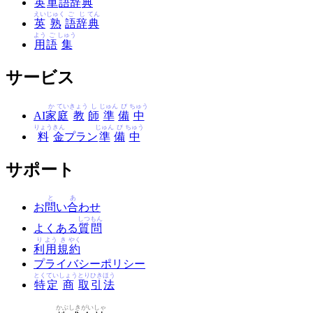
英
単
語
辞
典
えい
じゅく
ご
じ
てん
英
熟
語
辞
典
よう
ご
しゅう
用
語
集
サービス
か
てい
きょう
し
じゅん
び
ちゅう
AI
家
庭
教
師
準
備
中
りょう
きん
じゅん
び
ちゅう
料
金
プラン
準
備
中
サポート
と
あ
お
問
い
合
わせ
しつ
もん
よくある
質
問
り
よう
き
やく
利
用
規
約
プライバシーポリシー
とく
てい
しょう
とり
ひき
ほう
特
定
商
取
引
法
かぶ
しき
がい
しゃ