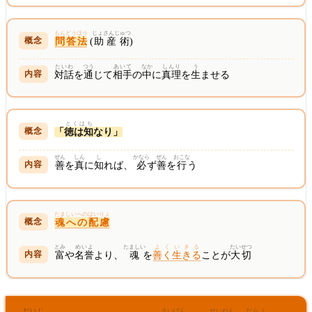
もんどうほう
じょさんじゅつ
問答法
(
助産術
)
たいわ
つう
あいて
なか
しんり
う
対話
を
通
じて
相手
の
中
に
真理
を
生
ませる
とくはち
「
徳は知
なり」
ぜん
しん
し
かなら
ぜん
おこな
善
を
真
に
知
れば、
必
ず
善
を
行
う
たましいへのはいりょ
魂への配慮
とみ
めいよ
たましい
よくいきる
たいせつ
富
や
名誉
より、
魂
を
善く生きる
ことが
大切
だいじ
さいばん
せいねん
だらく