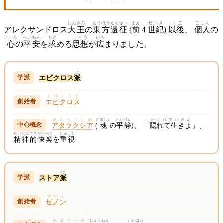
おおきみ
とうほう
えんせい
まえ
せいき
いご
こじん
アレクサンドロス
大王
の
東方
遠征
(
前
4
世紀
)
以後
、
個人
の
こころ
へいあん
もと
しそう
ひろ
心
の
平安
を
求
める
思想
が
広
まりました。
は
エピクロス
派
えぴくろす
エピクロス
あたらくしあ
だましい
へいせい
かくれていきよ
アタラクシア
(
魂
の
平静
)、 「
隠れて生きよ
」、
せいしん
てき
かいらく
じゅうし
精神
的
快楽
を
重視
は
ストア
派
ぜのん
ゼノン
あぱていあ
じょうねん
かいほう