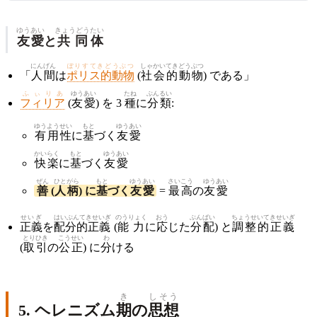
ゆうあい
きょうどう
たい
友愛
と
共同
体
にんげん
ぽりすてきどうぶつ
しゃかい
てき
どうぶつ
「
人間
は
ポリス的動物
(
社会
的
動物
) である」
ふぃりあ
ゆうあい
たね
ぶんるい
フィリア
(
友愛
) を 3
種
に
分類
:
ゆうよう
せい
もと
ゆうあい
有用
性
に
基
づく
友愛
かいらく
もと
ゆうあい
快楽
に
基
づく
友愛
ぜん
ひとがら
もと
ゆうあい
さいこう
ゆうあい
善
(
人柄
) に
基
づく
友愛
=
最高
の
友愛
せいぎ
はいぶんてきせいぎ
のうりょく
おう
ぶんぱい
ちょうせいてきせいぎ
正義
を
配分的正義
(
能力
に
応
じた
分配
) と
調整的正義
とりひき
こうせい
わ
(
取引
の
公正
) に
分
ける
き
しそう
5. ヘレニズム
期
の
思想