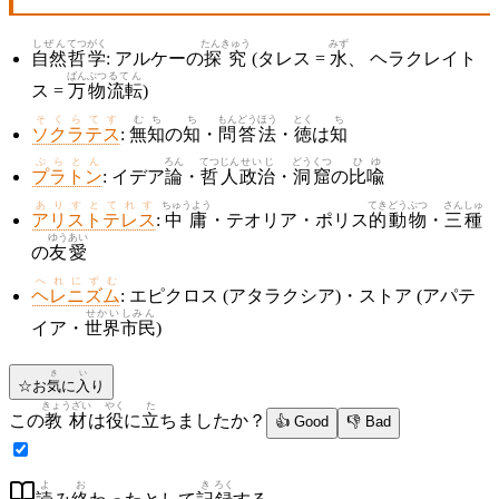
しぜん
てつがく
たんきゅう
みず
自然
哲学
: アルケーの
探究
(タレス =
水
、 ヘラクレイト
ばんぶつ
るてん
ス =
万物
流転
)
そくらてす
むち
ち
もんどう
ほう
とく
ち
ソクラテス
:
無知
の
知
・
問答
法
・
徳
は
知
ぷらとん
ろん
てつじん
せいじ
どうくつ
ひゆ
プラトン
: イデア
論
・
哲人
政治
・
洞窟
の
比喩
ありすとてれす
ちゅうよう
てき
どうぶつ
さんしゅ
アリストテレス
:
中庸
・テオリア・ポリス
的
動物
・
三種
ゆうあい
の
友愛
へれにずむ
ヘレニズム
: エピクロス (アタラクシア)・ストア (アパテ
せかい
しみん
イア・
世界
市民
)
き
い
☆
お
気
に
入
り
きょうざい
やく
た
この
教材
は
役
に
立
ちましたか？
👍 Good
👎 Bad
よ
お
き
ろく