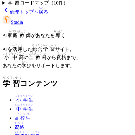
学
習
ロードマップ（
10
件
）
もど
倫理
トップへ
戻
る
Studia
か
てい
きょう
し
みちび
AI
家
庭
教
師
があなたを
導
く
かつ
よう
そう
ごう
がく
しゅう
AIを
活
用
した
総
合
学
習
サイト。
しょう
ちゅう
こう
ぜん
きょう
か
し
かく
小
中
高
の
全
教
科
から
資
格
まで、
まな
あなたの
学
びをサポートします。
がく
しゅう
学
習
コンテンツ
しょう
がく
せい
小
学
生
ちゅう
がく
せい
中
学
生
こう
こう
せい
高
校
生
しかく
資格
えい
たん
ご
じ
てん