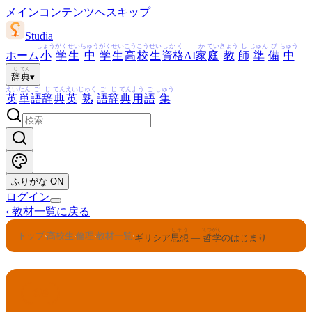
メインコンテンツへスキップ
Studia
しょう
がく
せい
ちゅう
がく
せい
こう
こう
せい
しかく
か
てい
きょう
し
じゅん
び
ちゅう
ホーム
小
学
生
中
学
生
高
校
生
資格
AI
家
庭
教
師
準
備
中
じ
てん
辞
典
▾
えい
たん
ご
じ
てん
えい
じゅく
ご
じ
てん
よう
ご
しゅう
英
単
語
辞
典
英
熟
語
辞
典
用
語
集
ふりがな
ON
ログイン
‹
教材一覧に戻る
しそう
てつがく
トップ
高校生
倫理
教材一覧
›
›
›
›
ギリシア
思想
—
哲学
のはじまり
倫理