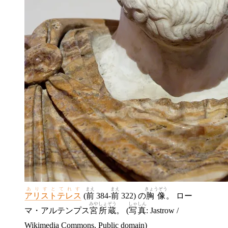
ありすとてれす
まえ
まえ
きょうぞう
アリストテレス
(
前
384-
前
322) の
胸像
。 ロー
みや
しょぞう
しゃしん
マ・アルテンプス
宮
所蔵
。 (
写真
: Jastrow /
Wikimedia Commons, Public domain)