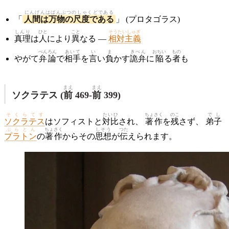
にんげんはばんぶつのしゃくどである
「
人間は万物の尺度である
」 (プロタゴラス)
しんり
ひと
こと
そうたいしゅぎ
真理
は
人
により
異
なる ―
相対主義
べんろん
あいて
い
ま
きべん
おちい
もの
やがて
弁論
で
相手
を
言
い
負
かす
詭弁
に
陥
る
者
も
まえ
まえ
ソクラテス (
前
469-
前
399)
そくらてす
たいひ
ちょさく
のこ
でし
ソクラテス
はソフィストと
対比
され、
著作
を
残
さず、
弟子
ぷらとん
ちょさく
しそう
つた
プラトン
の
著作
からその
思想
が
伝
えられます。