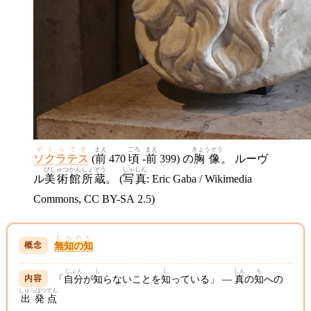
そくらてす
まえ
ころ
まえ
きょうぞう
ソクラテス
(
前
470
頃
-
前
399) の
胸像
。 ルーヴ
びじゅつかん
しょぞう
しゃしん
ル
美術館
所蔵
。 (
写真
: Eric Gaba / Wikimedia
Commons, CC BY-SA 2.5)
むちのち
無知の知
じぶん
し
し
しん
ち
「
自分
が
知
らないことを
知
っている」 ―
真
の
知
への
しゅっぱつ
てん
出発
点