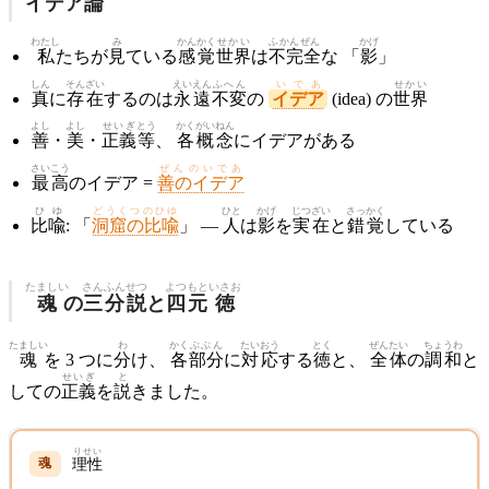
イデア
論
わたし
み
かんかく
せかい
ふかんぜん
かげ
私
たちが
見
ている
感覚
世界
は
不完全
な 「
影
」
しん
そんざい
えいえん
ふへん
いであ
せかい
真
に
存在
するのは
永遠
不変
の
イデア
(idea) の
世界
よし
よし
せいぎ
とう
かく
がいねん
善
・
美
・
正義
等
、
各
概念
にイデアがある
さいこう
ぜんのいであ
最高
のイデア =
善のイデア
ひゆ
どうくつのひゆ
ひと
かげ
じつざい
さっかく
比喩
: 「
洞窟の比喩
」 ―
人
は
影
を
実在
と
錯覚
している
たましい
さん
ふん
せつ
よつもと
いさお
魂
の
三
分
説
と
四元
徳
たましい
わ
かく
ぶぶん
たいおう
とく
ぜんたい
ちょうわ
魂
を 3 つに
分
け、
各
部分
に
対応
する
徳
と、
全体
の
調和
と
せいぎ
と
しての
正義
を
説
きました。
りせい
理性