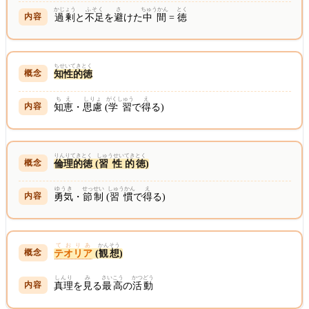
かじょう
ふそく
さ
ちゅうかん
とく
過剰
と
不足
を
避
けた
中間
=
徳
ちせいてきとく
知性的徳
ちえ
しりょ
がくしゅう
え
知恵
・
思慮
(
学習
で
得
る)
りんりてきとく
しゅうせい
てき
とく
倫理的徳
(
習性
的
徳
)
ゆうき
せっせい
しゅうかん
え
勇気
・
節制
(
習慣
で
得
る)
ておりあ
かんそう
テオリア
(
観想
)
しんり
み
さいこう
かつどう
真理
を
見
る
最高
の
活動