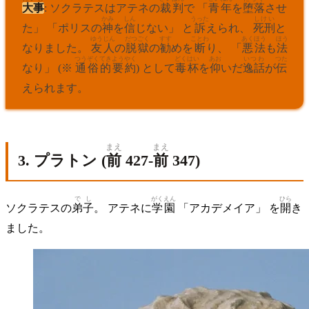
大事
: ソクラテスはアテネの
裁判
で 「
青年
を
堕落
させ
かみ
しん
うった
しけい
た」 「ポリスの
神
を
信
じない」 と
訴
えられ、
死刑
と
ゆうじん
だつごく
すす
ことわ
あくほう
ほう
なりました。
友人
の
脱獄
の
勧
めを
断
り、 「
悪法
も
法
つうぞく
てき
ようやく
どく
はい
あお
いつわ
つた
なり」 (※
通俗
的
要約
) として
毒
杯
を
仰
いだ
逸話
が
伝
えられます。
まえ
まえ
3. プラトン (
前
427-
前
347)
でし
がくえん
ひら
ソクラテスの
弟子
。 アテネに
学園
「アカデメイア」 を
開
き
ました。