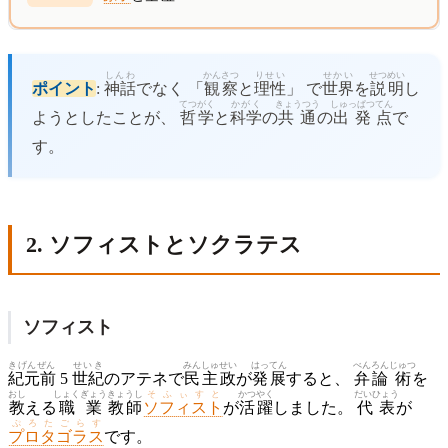
しんわ
かんさつ
りせい
せかい
せつめい
ポイント
:
神話
でなく 「
観察
と
理性
」 で
世界
を
説明
し
てつがく
かがく
きょうつう
しゅっぱつ
てん
ようとしたことが、
哲学
と
科学
の
共通
の
出発
点
で
す。
2. ソフィストとソクラテス
ソフィスト
きげんぜん
せいき
みんしゅ
せい
はってん
べんろん
じゅつ
紀元前
5
世紀
のアテネで
民主
政
が
発展
すると、
弁論
術
を
おし
しょくぎょう
きょうし
そふぃすと
かつやく
だいひょう
教
える
職業
教師
ソフィスト
が
活躍
しました。
代表
が
ぷろたごらす
プロタゴラス
です。