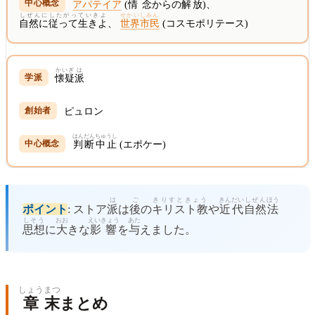
アパテイア
(
情念
からの
解放
)、
しぜんにしたがっていきよ
せかいしみん
自然に従って生きよ
、
世界市民
(コスモポリテース)
かいぎ
は
懐疑
派
ピュロン
はんだん
ちゅうし
判断
中止
(エポケー)
は
ご
きりすときょう
きんだい
しぜん
ほう
ポイント
: ストア
派
は
後
の
キリスト教
や
近代
自然
法
しそう
おお
えいきょう
あた
思想
に
大
きな
影響
を
与
えました。
しょう
まつ
章
末
まとめ