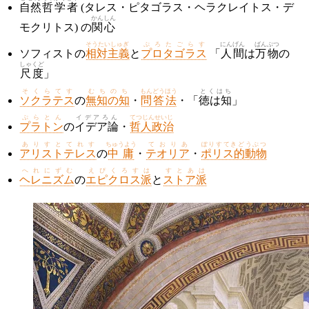
自然
哲学
者
(タレス・ピタゴラス・ヘラクレイトス・デ
かんしん
モクリトス) の
関心
そうたいしゅぎ
ぷろたごらす
にんげん
ばんぶつ
ソフィストの
相対主義
と
プロタゴラス
「
人間
は
万物
の
しゃくど
尺度
」
そくらてす
むちのち
もんどうほう
とくはち
ソクラテス
の
無知の知
・
問答法
・「
徳は知
」
ぷらとん
イデアろん
てつじんせいじ
プラトン
の
イデア論
・
哲人政治
ありすとてれす
ちゅうよう
ておりあ
ぽりすてきどうぶつ
アリストテレス
の
中庸
・
テオリア
・
ポリス的動物
へれにずむ
えぴくろすは
すとあは
ヘレニズム
の
エピクロス派
と
ストア派