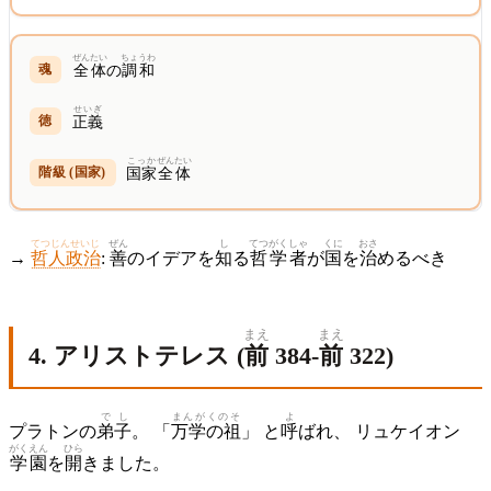
ぜんたい
ちょうわ
全体
の
調和
せいぎ
正義
こっか
ぜんたい
国家
全体
てつじんせいじ
ぜん
し
てつがく
しゃ
くに
おさ
→
哲人政治
:
善
のイデアを
知
る
哲学
者
が
国
を
治
めるべき
まえ
まえ
4. アリストテレス (
前
384-
前
322)
でし
まんがくのそ
よ
プラトンの
弟子
。 「
万学の祖
」 と
呼
ばれ、 リュケイオン
がくえん
ひら
学園
を
開
きました。