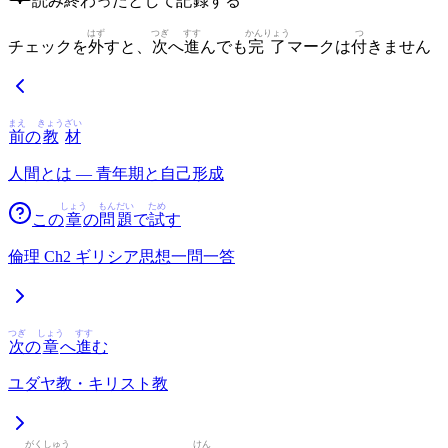
読
み
終
わったとして
記
録
する
はず
つぎ
すす
かんりょう
つ
チェックを
外
すと、
次
へ
進
んでも
完了
マークは
付
きません
まえ
きょう
ざい
前
の
教
材
人間とは — 青年期と自己形成
しょう
もん
だい
ため
この
章
の
問
題
で
試
す
倫理 Ch2 ギリシア思想一問一答
つぎ
しょう
すす
次
の
章
へ
進
む
ユダヤ教・キリスト教
がく
しゅう
けん