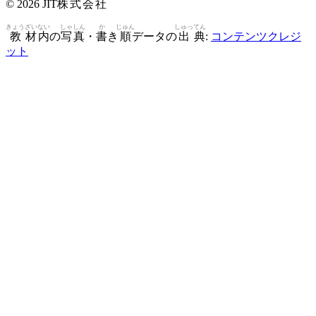
© 2026 JIT
株
式
会
社
きょう
ざい
ない
しゃ
しん
か
じゅん
しゅっ
てん
教
材
内
の
写
真
・
書
き
順
データの
出
典
:
コンテンツクレジ
ット