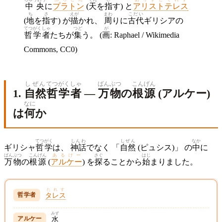
中央
に
プラトン
(
天
を
指
す) と
アリストテレス
ち
さ
えが
まわ
こだい
(
地
を
指
す) が
描
かれ、
周
りに
古代
ギリシアの
てつがく
しゃ
つど
が
哲学
者
たちが
集
う。 (
画
: Raphael / Wikimedia
Commons, CC0)
しぜん
てつがく
しゃ
ばんぶつ
こんげん
1.
自然
哲学
者
—
万物
の
根源
(アルケー)
なに
は
何
か
てつがく
しんわ
しぜん
なか
ギリシャ
哲学
は、
神話
でなく 「
自然
(ピュシス)」 の
中
に
ばんぶつ
こんげん
あるけー
さぐ
はじ
万物
の
根源
(
アルケー
) を
探
ることから
始
まりました。
たれす
タレス
みず
水