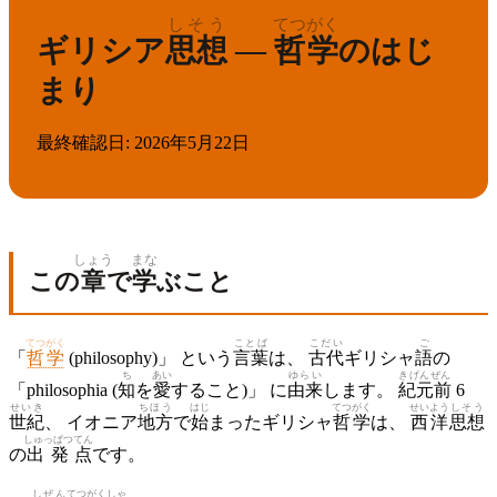
しそう
てつがく
ギリシア
思想
—
哲学
のはじ
まり
最終確認日
:
2026年5月22日
しょう
まな
この
章
で
学
ぶこと
てつがく
ことば
こだい
ご
「
哲学
(philosophy)」 という
言葉
は、
古代
ギリシャ
語
の
ち
あい
ゆらい
きげんぜん
「philosophia (
知
を
愛
すること)」 に
由来
します。
紀元前
6
せいき
ちほう
はじ
てつがく
せいよう
しそう
世紀
、 イオニア
地方
で
始
まったギリシャ
哲学
は、
西洋
思想
しゅっぱつ
てん
の
出発
点
です。
しぜん
てつがく
しゃ