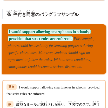
じょう
けん
つ
どう
い
条
件
付
き
同
意
のパラグラフサンプル
I would support allowing smartphones in schools,
provided that strict rules are enforced.
For example,
phones could be used only for learning purposes during
specific class times.
Moreover, students should sign an
agreement to follow the rules.
Without such conditions,
smartphones could become a serious distraction.
I would support allowing smartphones in schools, provided
that strict rules are enforced.
げん
かく
し
こう
かぎ
がっ
こう
きょ
か
厳
格
なルールが
施
行
される
限
り、
学
校
でのスマホ
許
可