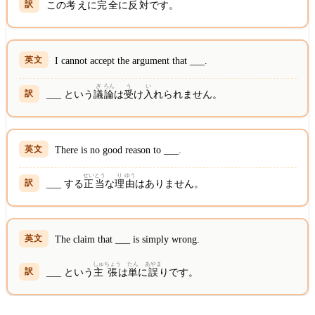
この
考え
に
完
全
に
反
対
です。
I cannot accept the argument that ___.
ぎ
ろん
う
い
___ という
議
論
は
受
け
入
れられません。
There is no good reason to ___.
せい
とう
り
ゆう
___ する
正
当
な
理
由
はありません。
The claim that ___ is simply wrong.
しゅ
ちょう
たん
あやま
___ という
主
張
は
単
に
誤
りです。