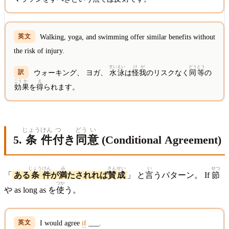
Walking, yoga, and swimming offer similar benefits without
the risk of injury.
すい
えい
け
が
どうとう
ウォーキング、 ヨガ、
水
泳
は
怪
我
のリスクなく
同等
の
こう
か
え
効
果
を
得
られます。
じょう
けん
つ
どう
い
5.
条
件
付
き
同
意
(Conditional Agreement)
じょう
けん
み
さん
せい
い
せつ
「
ある
条
件
が
満
たされれば
賛
成
」 と
言
うパターン。 If
節
つか
や as long as を
使
う。
I would agree
if
___.