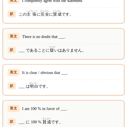
I completely agree with the statement.
しゅ
ちょう
かん
ぜん
さん
せい
この
主
張
に
完
全
に
賛
成
です。
There is no doubt that ___.
うたが
___ であることに
疑
いはありません。
It is clear / obvious that ___.
めい
はく
___ は
明
白
です。
I am 100 % in favor of ___.
さん
せい
___ に 100 %
賛
成
です。