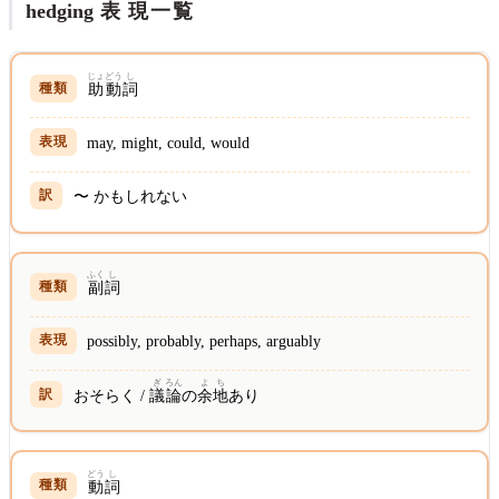
hedging
表
現
一
覧
じょ
どう
し
助
動
詞
may, might, could, would
〜 かもしれない
ふく
し
副
詞
possibly, probably, perhaps, arguably
ぎ
ろん
よ
ち
おそらく /
議
論
の
余
地
あり
どう
し
動
詞