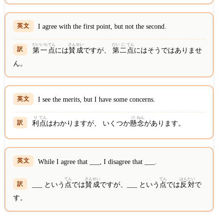
I agree with the first point, but not the second.
だい
いち
てん
さん
せい
だい
に
てん
第
一
点
には
賛
成
ですが、
第
二
点
にはそうではありませ
ん。
I see the merits, but I have some concerns.
り
てん
け
ねん
利
点
はわかりますが、 いくつか
懸
念
があります。
While I agree that ___, I disagree that ___.
てん
さん
せい
てん
はん
たい
___ という
点
では
賛
成
ですが、___ という
点
では
反
対
で
す。