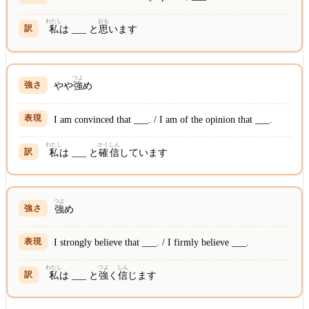
わたし
おも
私
は ___ と
思
います
つよ
やや
強
め
I am convinced that ___. / I am of the opinion that ___.
わたし
かく
しん
私
は ___ と
確
信
しています
つよ
強
め
I strongly believe that ___. / I firmly believe ___.
わたし
つよ
しん
私
は ___ と
強
く
信
じます