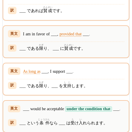
さん
せい
___ であれば
賛
成
です。
I am in favor of ___,
provided that
___.
かぎ
さん
せい
___ である
限
り、 ___ に
賛
成
です。
As long as
___, I support ___.
かぎ
し
じ
___ である
限
り、___ を
支
持
します。
___ would be acceptable
under the condition that
___.
じょう
けん
う
い
___ という
条
件
なら ___ は
受
け
入
れられます。