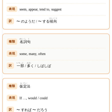
seem, appear, tend to, suggest
けい
こう
〜 のようだ / 〜 する
傾
向
めい
し
く
名
詞
句
some, many, often
いち
ぶ
おお
一
部
/
多
く / しばしば
か
てい
仮
定
法
If ..., would / could
〜 すれば 〜 だろう