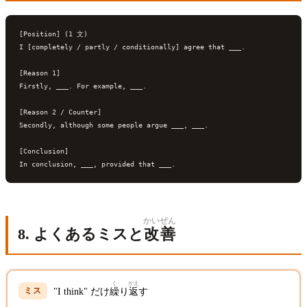
[Position] (1 文)

I [completely / partly / conditionally] agree that ___.

[Reason 1]

Firstly, ___. For example, ___.

[Reason 2 / Counter]

Secondly, although some people argue ___, ___.

[Conclusion]

かい
ぜん
8. よくあるミスと
改
善
く
かえ
"I think" だけ
繰
り
返
す