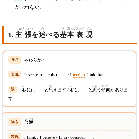
がぶれない。
しゅ
ちょう
の
き
ほん
ひょう
げん
1.
主
張
を
述
べる
基
本
表
現
やわらかく
It seems to me that ___. / I
tend to
think that ___.
わたし
おも
わたし
おも
けい
こう
私
には ___ と
思
えます /
私
は ___ と
思
う
傾
向
がありま
す
ふ
つう
普
通
I think / I believe / In my opinion, ___.