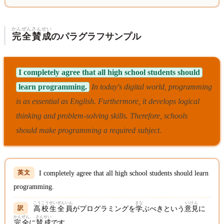
かん
ぜん
さん
せい
完
全
賛
成
のパラグラフサンプル
I completely agree that all high school students should
learn programming.
In today's digital world, programming
is as essential as English.
Furthermore, it develops logical
thinking and problem-solving skills.
Therefore, schools
should make programming a required subject.
I completely agree that all high school students should learn
programming.
こうこうせい
ぜんいん
まな
いけん
高校生
全員
がプログラミングを
学
ぶべきという
意見
に
かん
ぜん
さん
せい
完
全
に
賛
成
です。