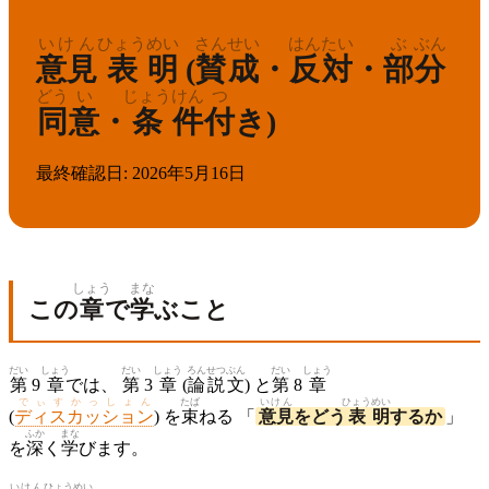
いけん
ひょう
めい
さん
せい
はん
たい
ぶ
ぶん
意見
表
明
(
賛
成
・
反
対
・
部
分
どう
い
じょう
けん
つ
同
意
・
条
件
付
き)
最終確認日
:
2026年5月16日
しょう
まな
この
章
で
学
ぶこと
だい
しょう
だい
しょう
ろん
せつ
ぶん
だい
しょう
第
9
章
では、
第
3
章
(
論
説
文
) と
第
8
章
でぃすかっしょん
たば
いけん
ひょう
めい
(
ディスカッション
) を
束
ねる 「
意見
をどう
表
明
するか
」
ふか
まな
を
深
く
学
びます。
いけん
ひょう
めい