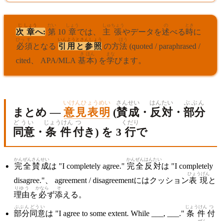
じ
しょう
だい
しょう
しゅ
ちょう
の
とき
次
章
へ:
第
10
章
では、
主
張
やデータを
述
べる
時
に
ひっ
す
いんようとさんしょう
ほう
必
須
となる
引用と参照
の方
法
(quoted / paraphrased /
き
ほん
まな
cited、 APA/MLA
基
本
) を
学
びます。
いけんひょうめい
さんせい
はんたい
ぶぶん
まとめ —
意見表明
(
賛成
・
反対
・
部分
どうい
じょうけん
つ
くだり
同意
・
条件
付
き) を 3
行
で
かんぜん
さんせい
かんぜん
はんたい
完全
賛成
は "I completely agree."
完全
反対
は "I completely
ひょうげん
disagree."、 agreement / disagreementにはクッション
表現
と
りゆう
かなら
そ
理由
を
必
ず
添
える。
ぶぶん
どうい
じょうけん
つ
部分
同意
は "I agree to some extent. While ___, ___."
条件
付