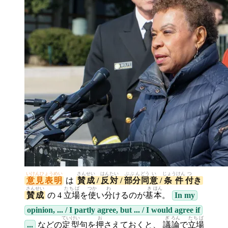
いけんひょうめい
さん
せい
はん
たい
ぶぶん
どう
い
じょうけん
つ
意見表明
は
賛
成
/
反
対
/
部分
同
意
/
条件
付
き
さん
せい
たちば
つか
わ
き
ほん
賛
成
の 4
立場
を
使
い
分
けるのが
基
本
。
In my
opinion, ... / I partly agree, but ... / I would agree if
てい
けい
お
ぎ
ろん
たちば
...
などの
定
型
句を
押
さえておくと、
議
論
で
立場