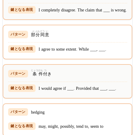
I completely disagree. The claim that ___ is wrong.
ぶ
ぶん
どう
い
部
分
同
意
I agree to some extent. While ___, ___.
じょう
けん
つ
条
件
付
き
I would agree if ___. Provided that ___, ___.
hedging
may, might, possibly, tend to, seem to