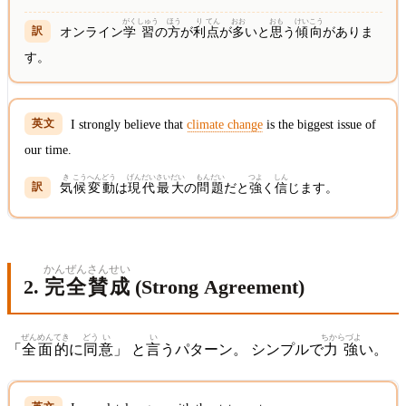
がく
しゅう
ほう
り
てん
おお
おも
けい
こう
オンライン
学
習
の
方
が
利
点
が
多
いと
思
う
傾
向
がありま
す。
I strongly believe that
climate change
is the biggest issue of
our time.
き
こう
へん
どう
げん
だい
さいだい
もん
だい
つよ
しん
気
候
変
動
は
現
代
最大
の
問
題
だと
強
く
信
じます。
かん
ぜん
さん
せい
2.
完
全
賛
成
(Strong Agreement)
ぜん
めん
てき
どう
い
い
ちからづよ
「
全
面
的
に
同
意
」 と
言
うパターン。 シンプルで
力強
い。