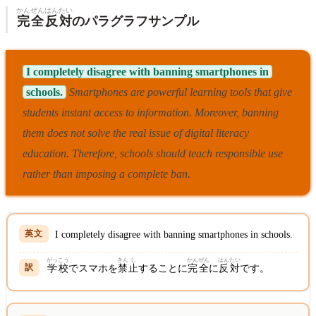
かん
ぜん
はん
たい
完
全
反
対
のパラグラフサンプル
I completely disagree with banning smartphones in
schools.
Smartphones are powerful learning tools that give
students instant access to information.
Moreover, banning
them does not solve the real issue of digital literacy
education.
Therefore, schools should teach responsible use
rather than imposing a complete ban.
I completely disagree with banning smartphones in schools.
がっ
こう
きん
し
かん
ぜん
はん
たい
学
校
でスマホを
禁
止
することに
完
全
に
反
対
です。