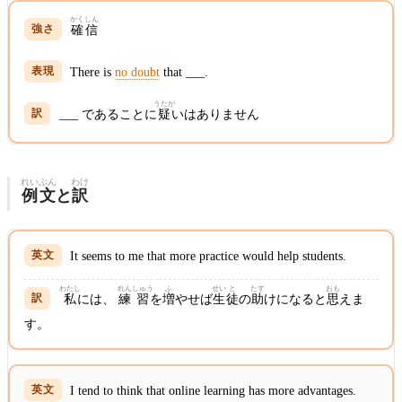
かく
しん
確
信
There is
no doubt
that ___.
うたが
___ であることに
疑
いはありません
れい
ぶん
わけ
例
文
と
訳
It seems to me that more practice would help students.
わたし
れん
しゅう
ふ
せい
と
たす
おも
私
には、
練
習
を
増
やせば
生
徒
の
助
けになると
思
えま
す。
I tend to think that online learning has more advantages.