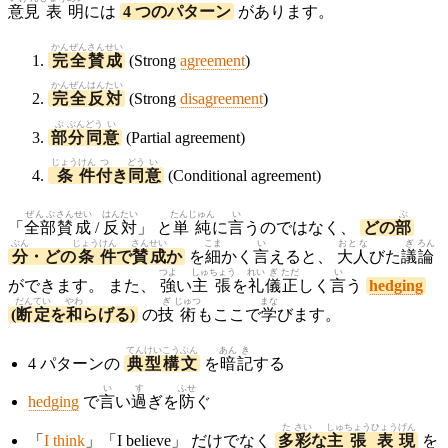
意見
表
明
には
4 つのパターン
があります。
かん
ぜん
さん
せい
完
全
賛
成
(Strong
agreement
)
かん
ぜん
はん
たい
完
全
反
対
(Strong
disagreement
)
ぶ
ぶん
どう
い
部
分
同
意
(Partial agreement)
じょう
けん
つ
どう
い
条
件
付
き
同
意
(Conditional agreement)
ぜんぶ
さん
せい
はん
たい
たんじゅん
い
ぶ
「
全部
賛
成
/
反
対
」 と
単純
に
言
うのではなく、
どの
部
ぶん
じょう
けん
さん
せい
こま
い
おとな
ぎ
ろん
分
・どの
条
件
で
賛
成
か
を
細
かく
言
えると、
大人
びた
議
論
つよ
しゅ
ちょう
れい
ぎ
ただ
い
ができます。 また、
強
い
主
張
を
礼
儀
正
しく
言
う
hedging
だん
てい
やわ
ぎ
じゅつ
まな
(
断
定
を
和
らげる)
の
技
術
もここで
学
びます。
てん
けい
こう
ぶん
あん
き
4 パターンの
典
型
構
文
を
暗
記
する
い
す
ふせ
hedging
で
言
い
過
ぎを
防
ぐ
た
さい
しゅ
ちょう
ひょう
げん
「
I think
」「I believe」 だけでなく
多
彩
な
主
張
表
現
を