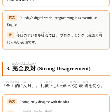
In today's digital world, programming is as essential as
English.
きょう
しゃ
かい
えいご
おな
今日
のデジタル
社
会
では、 プログラミングは
英語
と
同
ひっ
す
じくらい
必
須
です。
かん
ぜん
はん
たい
3.
完
全
反
対
(Strong Disagreement)
ぜん
めん
てき
はん
たい
れい
ぎ
ただ
つよ
ひ
てい
ひょう
げん
つか
「
全
面
的
に
反
対
」。
礼
儀
正
しい
強
い
否
定
表
現
を
使
う。
I completely disagree with the idea.
かんがえ
かん
ぜん
はん
たい