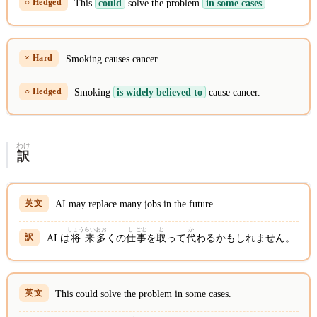
This
could
solve the problem
in some cases
.
Smoking causes cancer.
Smoking
is widely believed to
cause cancer.
わけ
訳
AI may replace many jobs in the future.
しょう
らい
おお
し
ごと
と
か
AI は
将
来
多
くの
仕
事
を
取
って
代
わるかもしれません。
This could solve the problem in some cases.