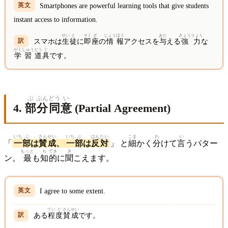
Smartphones are powerful learning tools that give students
instant access to information.
せい
と
そく
ざ
じょう
ほう
あた
きょうりょく
スマホは
生
徒
に
即
座
の
情
報
アクセスを
与
える
強力
な
がく
しゅう
どう
ぐ
学
習
道
具
です。
ぶ
ぶん
どう
い
4.
部
分
同
意
(Partial Agreement)
いち
ぶ
さん
せい
いち
ぶ
はん
たい
こま
わ
い
「
一
部
は
賛
成
、
一
部
は
反
対
」 と
細
かく
分
けて
言
うパター
もっと
ち
てき
き
ン。
最
も
知
的
に
聞
こえます。
I agree to some extent.
てい
ど
さん
せい
ある
程
度
賛
成
です。