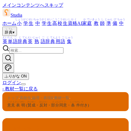
メインコンテンツへスキップ
Studia
しょう
がく
せい
ちゅう
がく
せい
こう
こう
せい
しかく
か
てい
きょう
し
じゅん
び
ちゅう
ホーム
小
学
生
中
学
生
高
校
生
資格
AI
家
庭
教
師
準
備
中
じ
てん
辞
典
▾
えい
たん
ご
じ
てん
えい
じゅく
ご
じ
てん
よう
ご
しゅう
英
単
語
辞
典
英
熟
語
辞
典
用
語
集
ふりがな
ON
ログイン
‹
教材一覧に戻る
トップ
高校生
論理・表現II
教材一覧
›
›
›
›
いけん
ひょう
めい
さん
せい
はん
たい
ぶ
ぶん
どう
い
じょう
けん
つ
意見
表
明
(
賛
成
・
反
対
・
部
分
同
意
・
条
件
付
き)
論理・表現II