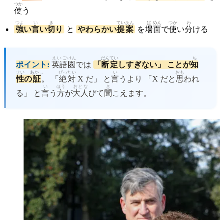
つか
使
う
つよ
い
き
てい
あん
ば
めん
つか
わ
強
い
言
い
切
り
と
やわらかい
提
案
を
場
面
で
使
い
分
ける
えいご
けん
だん
てい
ち
ポイント:
英語
圏
では
「
断
定
しすぎない」 ことが
知
せい
あかし
ぜっ
たい
い
おも
性
の
証
。 「
絶
対
X だ」 と
言
うより 「X だと
思
われ
い
ほう
おとな
き
る」 と
言
う
方
が
大人
びて
聞
こえます。