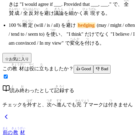
ぜん
きは "I would agree if ___. Provided that ___, ___." で、
全
さんせい
ぜん
はんたい
さ
ぎろん
こま
ひょうげん
賛成
/
全
反対
を
避
け
議論
を
細
かく
表現
する。
だんてい
さ
100 %
断定
(will / is / all) を
避
け
hedging
(may / might / often
つか
/ tend to / seem to) を
使
い、 "I think" だけでなく "I believe / I
へんか
つ
am convinced / In my view" で
変化
を
付
ける。
き
い
☆
お
気
に
入
り
きょうざい
やく
た
この
教材
は
役
に
立
ちましたか？
👍 Good
👎 Bad
よ
お
き
ろく
読
み
終
わったとして
記
録
する
はず
つぎ
すす
かんりょう
つ
チェックを
外
すと、
次
へ
進
んでも
完了
マークは
付
きません
まえ
きょう
ざい
前
の
教
材