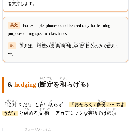
し
じ
を
支
持
します。
For example, phones could be used only for learning
purposes during specific class times.
たと
とく
てい
じゅ
ぎょう
じ
かん
がく
しゅう
もく
てき
つか
例
えば、
特
定
の
授
業
時
間
に
学
習
目
的
のみで
使
えま
す。
だん
てい
やわ
6.
hedging
(
断
定
を
和
らげる)
ぜっ
たい
い
き
た
ぶん
「
絶
対
X だ!」 と
言
い
切
らず、
「おそらく /
多
分
/ 〜 のよ
ゆる
ぎ
じゅつ
えいご
ひっ
す
うだ」
と
緩
める
技
術
。 アカデミックな
英語
では
必
須
。
ひょう
げん
いち
らん