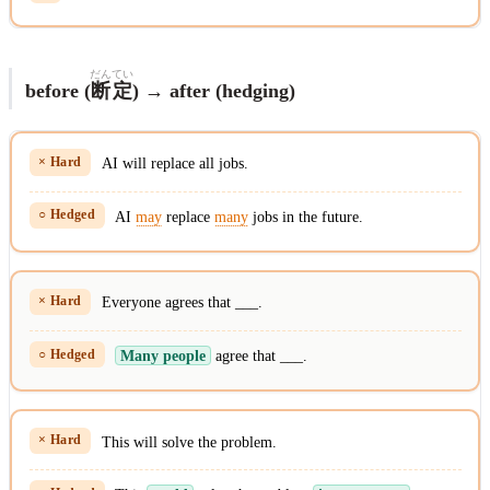
だん
てい
before (
断
定
) → after (hedging)
AI will replace all jobs.
AI
may
replace
many
jobs in the future.
Everyone agrees that ___.
Many people
agree that ___.
This will solve the problem.