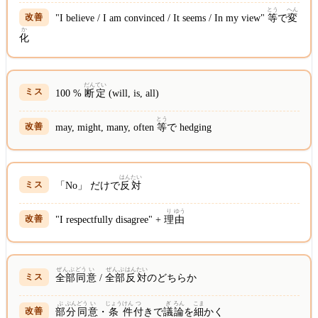
とう
へん
"I believe / I am convinced / It seems / In my view"
等
で
変
か
化
だん
てい
100 %
断
定
(will, is, all)
とう
may, might, many, often
等
で hedging
はん
たい
「No」 だけで
反
対
り
ゆう
"I respectfully disagree" +
理
由
ぜんぶ
どう
い
ぜんぶ
はん
たい
全部
同
意
/
全部
反
対
のどちらか
ぶ
ぶん
どう
い
じょう
けん
つ
ぎ
ろん
こま
部
分
同
意
・
条
件
付
きで
議
論
を
細
かく