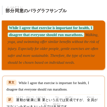
ぶ
ぶん
どう
い
部
分
同
意
のパラグラフサンプル
While I agree that exercise is important for health, I
disagree that everyone should run marathons.
Walking,
yoga, and swimming offer similar benefits without the risk of
injury.
Especially for older people, gentle exercises are often
safer and more sustainable.
Therefore, the type of exercise
should be chosen based on individual needs.
While I agree that exercise is important for health, I
disagree that everyone should run marathons.
うん
どう
けん
こう
じゅう
よう
てん
さん
せい
ぜんいん
運
動
が
健
康
に
重
要
という
点
では
賛
成
ですが、
全員
が
てん
はん
たい
マラソンをすべきという
点
では
反
対
です。