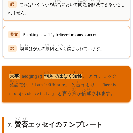
ば
あい
もん
だい
かい
けつ
これはいくつかの
場
合
において
問
題
を
解
決
できるかもし
れません。
Smoking is widely believed to cause cancer.
きつ
えん
げん
いん
ひろ
しん
喫
煙
はがんの
原
因
と
広
く
信
じられています。
だいじ
よわ
ち
せい
大事
:
hedging は
弱
さではなく
知
性
。 アカデミック
えいご
い
英語
では 「I am 100 % sure」 と
言
うより 「There is
い
ほう
しん
らい
strong evidence that ...」 と
言
う
方
が
信
頼
されます。
さん
ぴ
7.
賛
否
エッセイのテンプレート