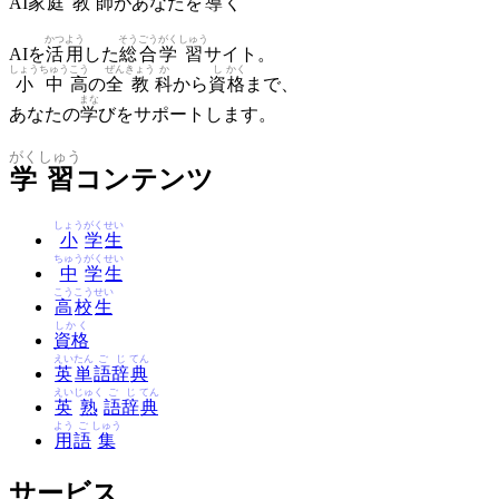
AI
家
庭
教
師
があなたを
導
く
かつ
よう
そう
ごう
がく
しゅう
AIを
活
用
した
総
合
学
習
サイト。
しょう
ちゅう
こう
ぜん
きょう
か
し
かく
小
中
高
の
全
教
科
から
資
格
まで、
まな
あなたの
学
びをサポートします。
がく
しゅう
学
習
コンテンツ
しょう
がく
せい
小
学
生
ちゅう
がく
せい
中
学
生
こう
こう
せい
高
校
生
しかく
資格
えい
たん
ご
じ
てん
英
単
語
辞
典
えい
じゅく
ご
じ
てん
英
熟
語
辞
典
よう
ご
しゅう
用
語
集
サービス