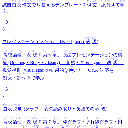
し
じ
ゆう
えい
さくぶん
そく
つか
れいぶん
わけ
つ
まな
試
自
由
英
作文
で
即
使
えるテンプレートを
例文
・
訳
付
きで
学
ぶ。
6
ひょう
げん
プレゼンテーション (visual aids・signpost
表
現
)
こうこう
ろんり
ひょうげん
だい
しょう
えいご
こう
高校
論理
・
表現
II
第
6
章
。
英語
プレゼンテーションの
構
せい
しるべ
ひょう
げん
成
(Opening・Body・Closing)、 道
標
となる signpost
表
現
、
し
かく
ほ
じょ
こう
か
つか
かた
たい
おう
視
覚
補
助
(visual aids) の
効
果
的な
使
い
方
、 Q&A
対
応
を
れいぶん
わけ
つ
まな
例文
・
訳
付
きで
学
ぶ。
7
ずひょう
せつ
めい
ひょう
よ
と
えいご
ひょう
げん
図表
説
明
(グラフ・
表
の
読
み
取
りと
英語
での
表
現
)
こうこう
ろんり
ひょうげん
だい
しょう
ぼう
お
せん
えん
高校
論理
・
表現
II
第
7
章
。
棒
グラフ・
折
れ
線
グラフ・
円
ひょう
しゅ
るい
よう
と
ぞう
か
げん
しょう
へん
か
どう
し
ふく