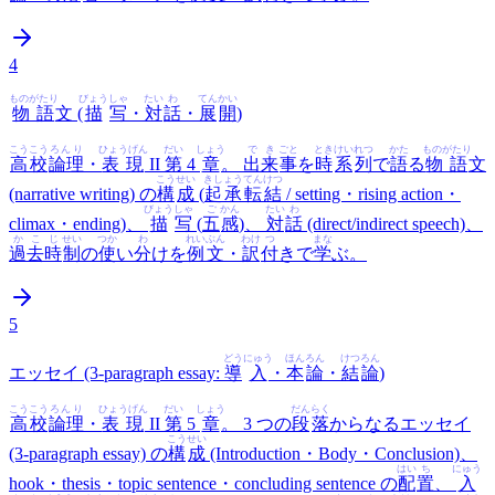
4
ものがたり
びょう
しゃ
たい
わ
てん
かい
物語
文 (
描
写
・
対
話
・
展
開
)
こうこう
ろんり
ひょうげん
だい
しょう
で
き
ごと
とき
けい
れつ
かた
ものがたり
高校
論理
・
表現
II
第
4
章
。
出
来
事
を
時
系
列
で
語
る
物語
文
こう
せい
きしょうてんけつ
(narrative writing) の
構
成
(
起承転結
/ setting・rising action・
びょう
しゃ
ご
かん
たい
わ
climax・ending)、
描
写
(
五
感
)、
対
話
(direct/indirect speech)、
か
こ
じ
せい
つか
わ
れいぶん
わけ
つ
まな
過
去
時
制
の
使
い
分
けを
例文
・
訳
付
きで
学
ぶ。
5
どう
にゅう
ほん
ろん
けつ
ろん
エッセイ (3-paragraph essay:
導
入
・
本
論
・
結
論
)
こうこう
ろんり
ひょうげん
だい
しょう
だん
らく
高校
論理
・
表現
II
第
5
章
。 3 つの
段
落
からなるエッセイ
こう
せい
(3-paragraph essay) の
構
成
(Introduction・Body・Conclusion)、
はい
ち
にゅう
hook・thesis・topic sentence・concluding sentence の
配
置
、
入