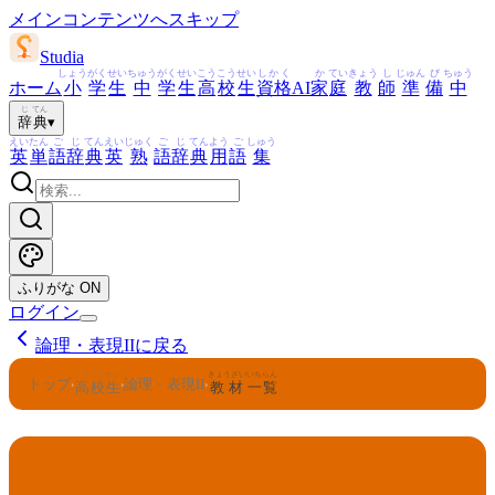
メインコンテンツへスキップ
Studia
しょう
がく
せい
ちゅう
がく
せい
こう
こう
せい
しかく
か
てい
きょう
し
じゅん
び
ちゅう
ホーム
小
学
生
中
学
生
高
校
生
資格
AI
家
庭
教
師
準
備
中
じ
てん
辞
典
▾
えい
たん
ご
じ
てん
えい
じゅく
ご
じ
てん
よう
ご
しゅう
英
単
語
辞
典
英
熟
語
辞
典
用
語
集
ふりがな
ON
ログイン
論理・表現IIに戻る
こうこうせい
きょうざい
いちらん
トップ
論理・表現II
›
›
›
高校生
教材
一覧
論理・表現II