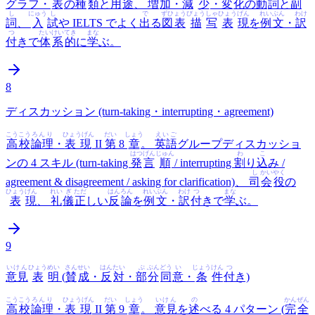
グラフ・
表
の
種
類
と
用
途
、
増
加
・
減
少
・
変
化
の
動
詞
と
副
し
にゅう
し
で
ずひょう
びょう
しゃ
ひょう
げん
れいぶん
わけ
詞
、
入
試
や IELTS でよく
出
る
図表
描
写
表
現
を
例文
・
訳
つ
たい
けい
てき
まな
付
きで
体
系
的
に
学
ぶ。
8
ディスカッション (turn-taking・interrupting・agreement)
こうこう
ろんり
ひょうげん
だい
しょう
えいご
高校
論理
・
表現
II
第
8
章
。
英語
グループディスカッショ
はつ
げん
じゅん
わ
こ
ンの 4 スキル (turn-taking
発
言
順
/ interrupting
割
り
込
み /
し
かい
やく
agreement & disagreement / asking for clarification)、
司
会
役
の
ひょう
げん
れい
ぎ
ただ
はん
ろん
れいぶん
わけ
つ
まな
表
現
、
礼
儀
正
しい
反
論
を
例文
・
訳
付
きで
学
ぶ。
9
いけん
ひょう
めい
さん
せい
はん
たい
ぶ
ぶん
どう
い
じょう
けん
つ
意見
表
明
(
賛
成
・
反
対
・
部
分
同
意
・
条
件
付
き)
こうこう
ろんり
ひょうげん
だい
しょう
いけん
の
かん
ぜん
高校
論理
・
表現
II
第
9
章
。
意見
を
述
べる 4 パターン (
完
全