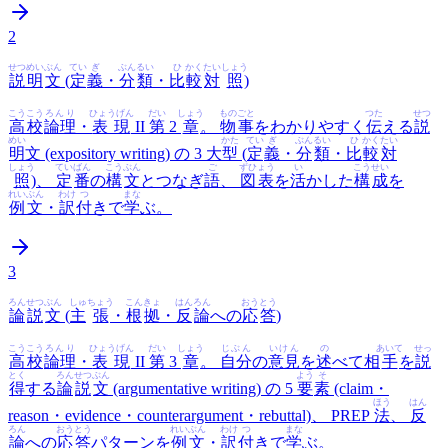
2
せつめい
ぶん
てい
ぎ
ぶん
るい
ひ
かく
たい
しょう
説明
文
(
定
義
・
分
類
・
比
較
対
照
)
こうこう
ろんり
ひょうげん
だい
しょう
ものごと
つた
せつ
高校
論理
・
表現
II
第
2
章
。
物事
をわかりやすく
伝
える
説
めい
かた
てい
ぎ
ぶん
るい
ひ
かく
たい
明
文 (expository writing) の 3 大
型
(
定
義
・
分
類
・
比
較
対
しょう
てい
ばん
こう
ぶん
ご
ずひょう
い
こう
せい
照
)、
定
番
の
構
文
とつなぎ
語
、
図表
を
活
かした
構
成
を
れいぶん
わけ
つ
まな
例文
・
訳
付
きで
学
ぶ。
3
ろん
せつ
ぶん
しゅ
ちょう
こん
きょ
はん
ろん
おう
とう
論
説
文
(
主
張
・
根
拠
・
反
論
への
応
答
)
こうこう
ろんり
ひょうげん
だい
しょう
じぶん
いけん
の
あいて
せっ
高校
論理
・
表現
II
第
3
章
。
自分
の
意見
を
述
べて相
手
を
説
とく
ろん
せつ
ぶん
よう
そ
得
する
論
説
文
(argumentative writing) の 5
要
素
(claim・
ほう
はん
reason・evidence・counterargument・rebuttal)、 PREP
法
、
反
ろん
おう
とう
れいぶん
わけ
つ
まな
論
への
応
答
パターンを
例文
・
訳
付
きで
学
ぶ。