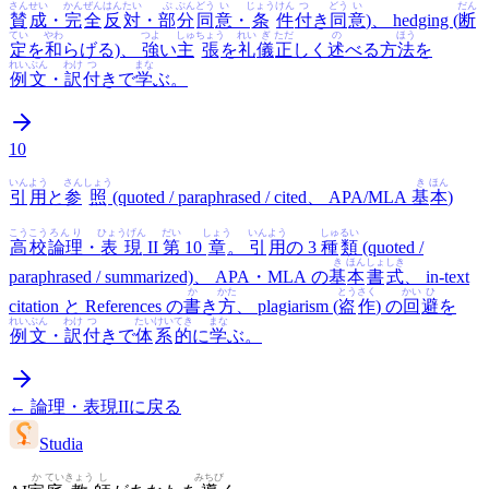
さん
せい
かん
ぜん
はん
たい
ぶ
ぶん
どう
い
じょう
けん
つ
どう
い
だん
賛
成
・
完
全
反
対
・
部
分
同
意
・
条
件
付
き
同
意
)、 hedging (
断
てい
やわ
つよ
しゅ
ちょう
れい
ぎ
ただ
の
ほう
定
を
和
らげる)、
強
い
主
張
を
礼
儀
正
しく
述
べる方
法
を
れいぶん
わけ
つ
まな
例文
・
訳
付
きで
学
ぶ。
10
いん
よう
さん
しょう
き
ほん
引
用
と
参
照
(quoted / paraphrased / cited、 APA/MLA
基
本
)
こうこう
ろんり
ひょうげん
だい
しょう
いん
よう
しゅ
るい
高校
論理
・
表現
II
第
10
章
。
引
用
の 3
種
類
(quoted /
き
ほん
しょ
しき
paraphrased / summarized)、 APA・MLA の
基
本
書
式
、 in-text
か
かた
とう
さく
かい
ひ
citation と References の
書
き
方
、 plagiarism (
盗
作
) の
回
避
を
れいぶん
わけ
つ
たい
けい
てき
まな
例文
・
訳
付
きで
体
系
的
に
学
ぶ。
←
論理・表現II
に戻る
Studia
か
てい
きょう
し
みちび