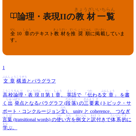
きょうざい
いちらん
論理・表現II
の
教材
一覧
ぜん
しょう
きょうざい
すいしょうじゅん
けいさい
全
10
章
のテキスト
教材
を
推奨順
に
掲載
していま
す。
1
ぶんしょう
こうぞう
文章
構造
とパラグラフ
こうこう
ろんり
ひょうげん
だい
しょう
えいご
つた
ぶんしょう
か
高校
論理
・
表現
II
第
1
章
。
英語
で 「
伝
わる
文章
」 を
書
しゅっ
ぱつ
だん
らく
さん
よう
そ
く
出
発
点となるパラグラフ (
段
落
) の
三
要
素
(トピック・サ
ぶん
ポート・コンクルージョン
文
)、 unity と coherence、 つなぎ
ことば
つか
かた
れいぶん
わけ
つ
たい
けい
てき
言葉
(transitional words) の
使
い
方
を
例文
と
訳
付
きで
体
系
的
に
まな
学
ぶ。