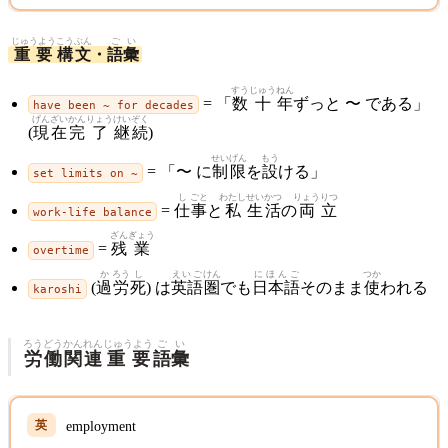
じゅうよう
こうぶん
ご
い
重要
構文
・
語
彙
すう
じゅう
ねん
= 「
数
十
年
ずっと 〜 である」
have been ~ for decades
げん
ざい
かん
りょう
けいぞく
(
現
在
完
了
継続
)
せい
げん
もう
= 「〜 に
制
限
を
設
ける」
set limits on ~
し
ごと
わたし
せい
かつ
りょう
りつ
=
仕
事
と
私
生
活
の
両
立
work-life balance
ざん
ぎょう
=
残
業
overtime
か
ろう
し
えいご
けん
にほんご
つか
(
過
労
死
) は
英語
圏
でも
日本語
そのまま
使
われる
karoshi
ろう
どう
かん
れん
じゅうよう
ご
い
労
働
関
連
重要
語
彙
employment