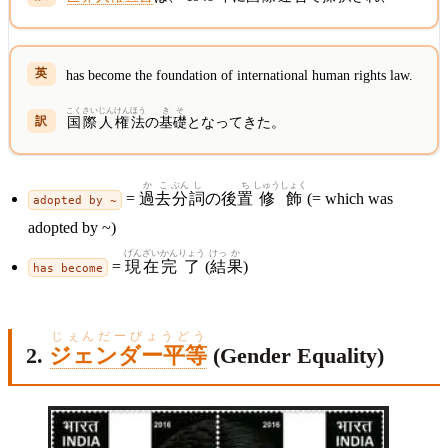
has become the foundation of international human rights law.
こくさい
じんけん
ほう
き
そ
国際
人権
法
の
基
礎
となってきた。
かこ
ぶん
し
ち
しゅう
しょく
=
過去
分
詞
の後
置
修
飾
(= which was
adopted by ~
adopted by ~)
げん
ざい
かん
りょう
けっ
か
=
現
在
完
了
(
結
果
)
has become
じぇんだーびょうどう
2.
ジェンダー平等
(Gender Equality)