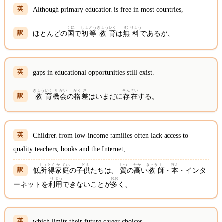
Although primary education is free in most countries,
くに
しょ
とう
きょう
いく
む
りょう
ほとんどの
国
で
初
等
教
育
は
無
料
であるが、
gaps in educational opportunities still exist.
きょう
いく
き
かい
かく
さ
そん
ざい
教
育
機
会
の
格
差
はいまだに
存
在
する。
Children from low-income families often lack access to
quality teachers, books and the Internet,
しょ
とく
か
てい
こども
しつ
たか
きょう
し
ほん
低
所
得
家
庭
の
子供
たちは、
質
の
高
い
教
師
・
本
・インタ
り
よう
おお
ーネットを
利
用
できないことが
多
く、
which limits their future career choices.