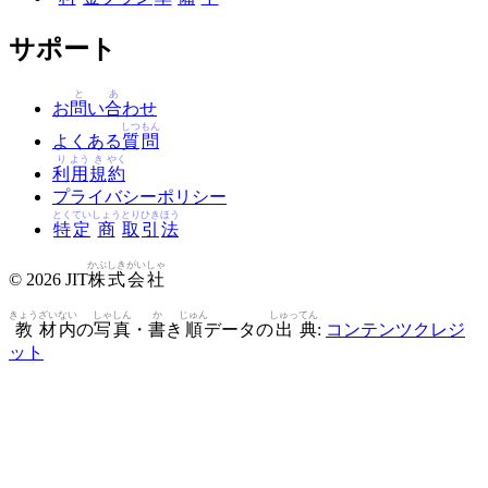
サポート
と
あ
お
問
い
合
わせ
しつ
もん
よくある
質
問
り
よう
き
やく
利
用
規
約
プライバシーポリシー
とく
てい
しょう
とり
ひき
ほう
特
定
商
取
引
法
かぶ
しき
がい
しゃ
© 2026 JIT
株
式
会
社
きょう
ざい
ない
しゃ
しん
か
じゅん
しゅっ
てん
教
材
内
の
写
真
・
書
き
順
データの
出
典
:
コンテンツクレジ
ット