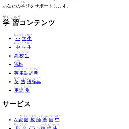
まな
あなたの
学
びをサポートします。
がく
しゅう
学
習
コンテンツ
しょう
がく
せい
小
学
生
ちゅう
がく
せい
中
学
生
こう
こう
せい
高
校
生
しかく
資格
えい
たん
ご
じ
てん
英
単
語
辞
典
えい
じゅく
ご
じ
てん
英
熟
語
辞
典
よう
ご
しゅう
用
語
集
サービス
か
てい
きょう
し
じゅん
び
ちゅう
AI
家
庭
教
師
準
備
中
りょう
きん
じゅん
び
ちゅう
料
金
プラン
準
備
中