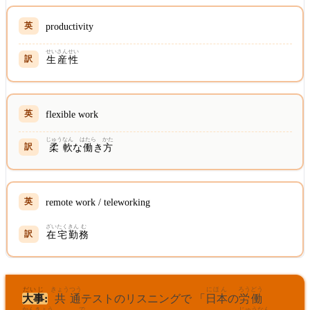
productivity
せい
さん
せい
生
産
性
flexible work
じゅう
なん
はたら
かた
柔
軟
な
働
き
方
remote work / teleworking
ざい
たく
きん
む
在
宅
勤
務
だいじ
きょう
つう
にほん
ろう
どう
大事
:
共
通
テストのリスニングで 「
日本
の
労
働
かんきょう
で
じゅう
なん