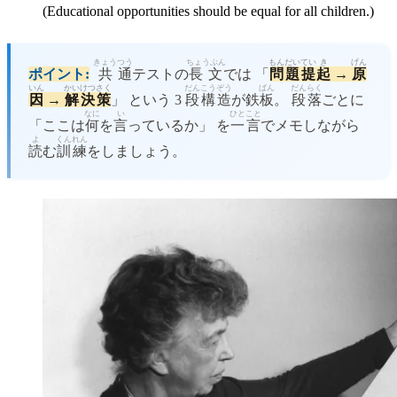
(Educational opportunities should be equal for all children.)
きょう
つう
ちょうぶん
もんだい
てい
き
げん
ポイント:
共
通
テストの
長文
では 「
問題
提
起
→
原
いん
かい
けつ
さく
だん
こうぞう
ばん
だん
らく
因
→
解
決
策
」 という 3
段
構造
が鉄
板
。
段
落
ごとに
なに
い
ひと
こと
「ここは
何
を
言
っているか」 を
一
言
でメモしながら
よ
くん
れん
読
む
訓
練
をしましょう。