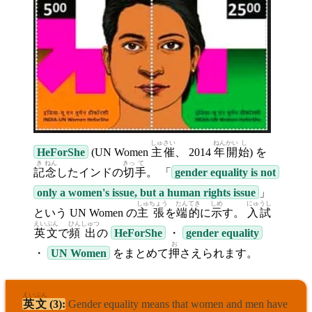
しゅ
さい
ねん
かい
し
HeForShe
(UN Women
主
催
、 2014
年
開
始
) を
き
ねん
きっ
て
記
念
したインドの
切
手
。 「
gender equality is not
only a women's issue, but a human rights issue
」
しゅ
ちょう
たん
てき
しめ
にゅうし
という UN Women の
主
張
を
端
的
に
示
す。
入試
えいぶん
ひん
しゅつ
英文
で
頻
出
の
HeForShe
・
gender equality
お
・
UN Women
をまとめて
押
さえられます。
えいぶん
英文
(3):
Gender equality means that women and men have