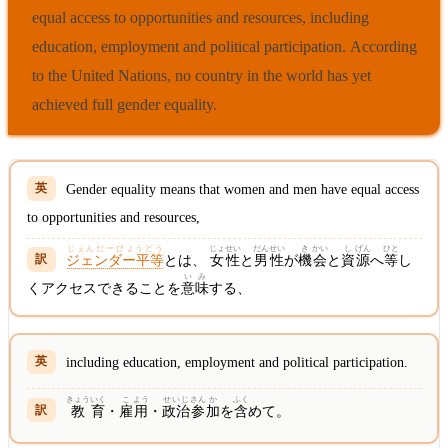
equal access to opportunities and resources, including
education, employment and political participation. According
to the United Nations, no country in the world has yet
achieved full gender equality.
Gender equality means that women and men have equal access
to opportunities and resources,
じぇんだーびょうどう
じょ
せい
だん
せい
き
かい
し
げん
ひと
ジェンダー平等
とは、
女
性
と
男
性
が
機
会
と
資
源
へ
等
し
い
み
くアクセスできることを
意
味
する、
including education, employment and political participation.
きょう
いく
こ
よう
せいじ
さん
か
ふく
教
育
・
雇
用
・
政治
参
加
を
含
めて。