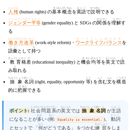
じんけん
き
ほん
がい
ねん
えいご
せつ
めい
人権
(human rights) の
基
本
概
念
を
英語
で
説
明
できる
じぇんだーびょうどう
かん
けい
り
かい
ジェンダー平等
(gender equality) と SDGs の
関
係
を
理
解
す
る
はたらきかたかいかく
わーくらいふばらんす
働き方改革
(work-style reform)・
ワークライフバランス
を
ご
い
も
語
彙
として
持
つ
きょう
いく
かく
さ
き
かい
きん
とう
えいぶん
よ
教
育
格
差
(educational inequality) と
機
会
均
等
を
英文
で
読
と
み
取
れる
ちゅう
しょう
めい
し
とう
ふく
ぶん
こう
ぞう
抽
象
名
詞
(right, equality, opportunity
等
) を
含
む
文
を
構
造
は
あく
的に
把
握
できる
しゃ
かい
もんだい
けい
えいぶん
ちゅう
しょう
めい
し
しゅ
ご
ポイント:
社
会
問題
系
の
英文
では
抽
象
名
詞
が
主
語
おお
れい
どう
し
になることが
多
い (
例
:
)。
動
詞
Equality is essential.
なに
れん
しゅう
とセットで 「
何
がどうである」 をつかむ
練
習
をしま