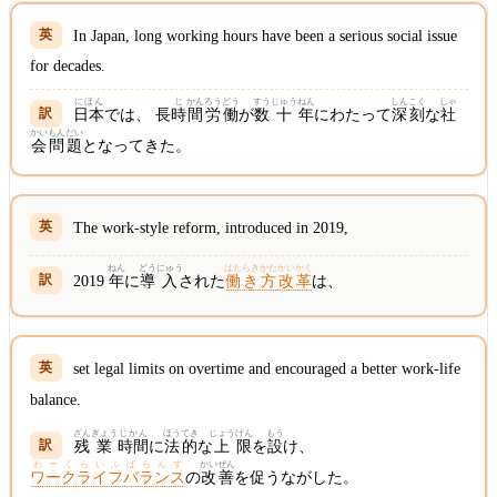
In Japan, long working hours have been a serious social issue
for decades.
にほん
じ
かん
ろう
どう
すう
じゅう
ねん
しん
こく
しゃ
日本
では、 長
時
間
労
働
が
数
十
年
にわたって
深
刻
な
社
かい
もん
だい
会
問
題
となってきた。
The work-style reform, introduced in 2019,
ねん
どう
にゅう
はたらきかたかいかく
2019
年
に
導
入
された
働き方改革
は、
set legal limits on overtime and encouraged a better work-life
balance.
ざん
ぎょう
じかん
ほうてき
じょう
げん
もう
残
業
時間
に
法的
な
上
限
を
設
け、
わーくらいふばらんす
かい
ぜん
ワークライフバランス
の
改
善
を促うながした。