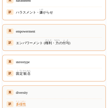
harassment
いや
ハラスメント・
嫌
がらせ
empowerment
けんり
ちから
ふ
よ
エンパワーメント (
権利
・
力
の
付
与
)
stereotype
こ
てい
かん
ねん
固
定
観
念
diversity
たようせい
多様性