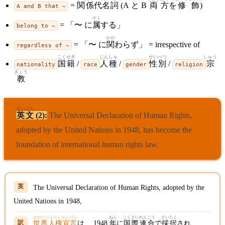
=
関
係
代
名
詞
(A と B
両
方
を
修
飾
)
A and B that ~
ぞく
= 「〜 に
属
する」
belong to ~
かか
= 「〜 に
関
わらず」 = irrespective of
regardless of ~
こく
せき
じん
しゅ
せい
べつ
しゅう
国
籍
/
人
種
/
性
別
/
宗
nationality
race
gender
religion
きょう
教
えいぶん
英文
(2):
The Universal Declaration of Human Rights,
adopted by the United Nations in 1948, has become the
foundation of international human rights law.
The Universal Declaration of Human Rights, adopted by the
United Nations in 1948,
せかいじんけんせんげん
ねん
こく
さい
れん
ごう
さい
たく
世界人権宣言
は、 1948
年
に
国
際
連
合
で
採
択
され、