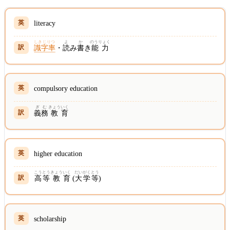
literacy
しきじりつ
よ
か
のうりょく
識字率
・
読
み
書
き
能力
compulsory education
ぎ
む
きょう
いく
義
務
教
育
higher education
こう
とう
きょう
いく
だいがく
とう
高
等
教
育
(
大学
等
)
scholarship