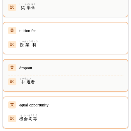
しょう
がく
きん
奨
学
金
tuition fee
じゅ
ぎょう
りょう
授
業
料
dropout
ちゅう
たい
中
退
者
equal opportunity
き
かい
きん
とう
機
会
均
等