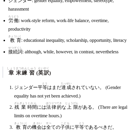
ジェンダー: gender equality, empowerment, stereotype,
harassment
ろう
どう
労
働
: work-style reform, work-life balance, overtime,
productivity
きょう
いく
教
育
: educational inequality, scholarship, opportunity, literacy
せつぞくし
接続詞
: although, while, however, in contrast, nevertheless
しょう
まつ
れん
しゅう
えいやく
章
末
練
習
(
英訳
)
とう
たっ
せい
ジェンダー平
等
はまだ
達
成
されていない。 (Gender
equality has not yet been achieved.)
ざん
ぎょう
じかん
ほう
りつ
てき
じょう
げん
残
業
時間
には
法
律
的
な
上
限
がある。 (There are legal
limits on overtime hours.)
きょう
いく
き
かい
すべ
こども
とう
教
育
の
機
会
は
全
ての
子供
に平
等
であるべきだ。