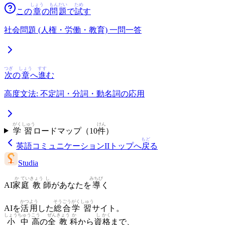
しょう
もん
だい
ため
この
章
の
問
題
で
試
す
社会問題 (人権・労働・教育) 一問一答
つぎ
しょう
すす
次
の
章
へ
進
む
高度文法: 不定詞・分詞・動名詞の応用
がく
しゅう
けん
学
習
ロードマップ（
10
件
）
もど
英語コミュニケーションII
トップへ
戻
る
Studia
か
てい
きょう
し
みちび
AI
家
庭
教
師
があなたを
導
く
かつ
よう
そう
ごう
がく
しゅう
AIを
活
用
した
総
合
学
習
サイト。
しょう
ちゅう
こう
ぜん
きょう
か
し
かく
小
中
高
の
全
教
科
から
資
格
まで、