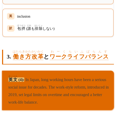
inclusion
ほう
せつ
だれ
はい
じょ
包
摂
(
誰
も
排
除
しない)
はたらきかたかいかく
わーくらいふばらんす
3.
働き方改革
と
ワークライフバランス
えいぶん
英文
(4):
In Japan, long working hours have been a serious
social issue for decades. The work-style reform, introduced in
2019, set legal limits on overtime and encouraged a better
work-life balance.