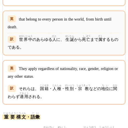
that belong to every person in the world, from birth until
death.
せかいじゅう
ひと
せい
たん
し
ぼう
ぞく
世界中
のあらゆる
人
に、
生
誕
から
死
亡
まで
属
するもの
である。
They apply regardless of nationality, race, gender, religion or
any other status.
こく
せき
じん
しゅ
せい
べつ
しゅう
きょう
ち
い
かか
それらは、
国
籍
・
人
種
・
性
別
・
宗
教
などの
地
位
に
関
てき
よう
わらず
適
用
される。
じゅうよう
こうぶん
ご
い
重要
構文
・
語
彙
かん
けい
めい
し
りょう
ほう
しゅう
しょく