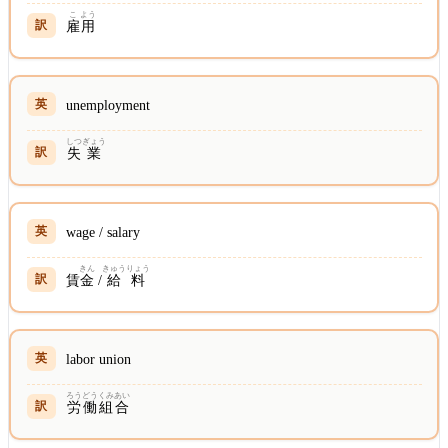
こ
よう
雇
用
unemployment
しつ
ぎょう
失
業
wage / salary
きん
きゅう
りょう
賃
金
/
給
料
labor union
ろう
どう
くみ
あい
労
働
組
合