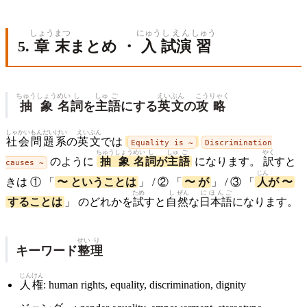
しょう
まつ
にゅう
しえん
しゅう
5.
章
末
まとめ ・
入
試演
習
ちゅう
しょう
めい
し
しゅ
ご
えいぶん
こう
りゃく
抽
象
名
詞
を
主
語
にする
英文
の
攻
略
しゃ
かい
もん
だい
けい
えいぶん
社
会
問
題
系
の
英文
では
Equality is ~
Discrimination
ちゅう
しょう
めい
し
しゅ
ご
やく
のように
抽
象
名
詞
が
主
語
になります。
訳
すと
causes ~
じん
きは ① 「
〜 ということは
」 / ② 「
〜 が
」 / ③ 「
人
が 〜
ため
し
ぜん
にほんご
することは
」 のどれかを
試
すと
自
然
な
日本語
になります。
せい
り
キーワード
整
理
じん
けん
人
権
: human rights, equality, discrimination, dignity