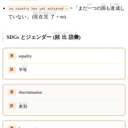
ひと
くに
たっ
せい
= 「まだ
一
つの
国
も
達
成
し
no country has yet achieved ~
げん
ざい
かん
りょう
ていない」 (
現
在
完
了
+ no)
ひん
しゅつ
ご
い
SDGs とジェンダー (
頻
出
語
彙
)
equality
とう
平
等
discrimination
さ
べつ
差
別