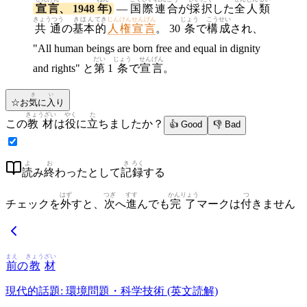
宣言
、 1948
年
)
—
国際
連合
が
採択
した
全
人類
きょうつう
きほん
てき
じんけんせんげん
じょう
こうせい
共通
の
基本
的
人権宣言
。 30
条
で
構成
され、
"All human beings are born free and equal in dignity
だい
じょう
せんげん
and rights" と
第
1
条
で
宣言
。
き
い
☆
お
気
に
入
り
きょうざい
やく
た
この
教材
は
役
に
立
ちましたか？
👍 Good
👎 Bad
よ
お
き
ろく
読
み
終
わったとして
記
録
する
はず
つぎ
すす
かんりょう
つ
チェックを
外
すと、
次
へ
進
んでも
完了
マークは
付
きません
まえ
きょう
ざい
前
の
教
材
現代的話題: 環境問題・科学技術 (英文読解)