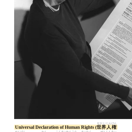
せかい
じんけん
Universal Declaration of Human Rights (
世界
人権
せんげん
ねん
こくさい
れんごう
さいたく
ぜん
じんるい