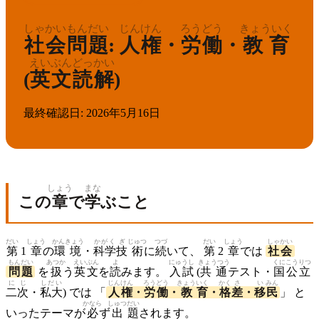
しゃかい
もんだい
じんけん
ろうどう
きょういく
社会
問題
:
人権
・
労働
・
教育
えいぶん
どっかい
(
英文
読解
)
最終確認日
:
2026年5月16日
しょう
まな
この
章
で
学
ぶこと
だい
しょう
かんきょう
かがく
ぎ
じゅつ
つづ
だい
しょう
しゃ
かい
第
1
章
の
環境
・
科学
技
術
に
続
いて、
第
2
章
では
社
会
もんだい
あつか
えいぶん
よ
にゅうし
きょうつう
くに
こう
りつ
問題
を
扱
う
英文
を
読
みます。
入試
(
共通
テスト・
国
公
立
に
じ
しだい
じん
けん
ろう
どう
きょう
いく
かく
さ
い
みん
二
次
・
私大
) では 「
人
権
・
労
働
・
教
育
・
格
差
・
移
民
」 と
かなら
しゅつ
だい
いったテーマが
必
ず
出
題
されます。