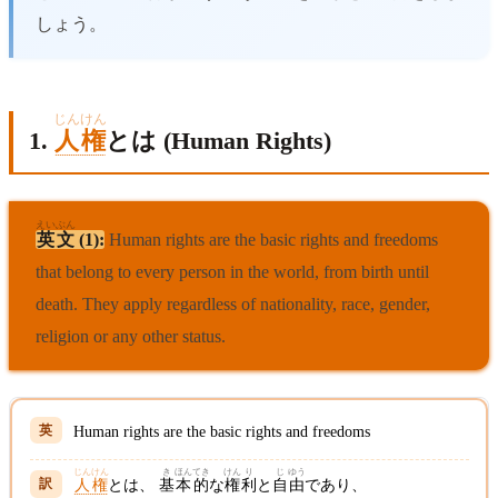
しょう。
じんけん
1.
人権
とは (Human Rights)
えいぶん
英文
(1):
Human rights are the basic rights and freedoms
that belong to every person in the world, from birth until
death. They apply regardless of nationality, race, gender,
religion or any other status.
Human rights are the basic rights and freedoms
じんけん
き
ほん
てき
けん
り
じ
ゆう
人権
とは、
基
本
的
な
権
利
と
自
由
であり、