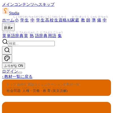
メインコンテンツへスキップ
Studia
しょう
がく
せい
ちゅう
がく
せい
こう
こう
せい
しかく
か
てい
きょう
し
じゅん
び
ちゅう
ホーム
小
学
生
中
学
生
高
校
生
資格
AI
家
庭
教
師
準
備
中
じ
てん
辞
典
▾
えい
たん
ご
じ
てん
えい
じゅく
ご
じ
てん
よう
ご
しゅう
英
単
語
辞
典
英
熟
語
辞
典
用
語
集
ふりがな
ON
ログイン
‹
教材一覧に戻る
トップ
高校生
英語コミュニケーションII
教材一覧
›
›
›
›
しゃかい
もんだい
じんけん
ろうどう
きょういく
えいぶん
どっかい
社会
問題
:
人権
・
労働
・
教育
(
英文
読解
)
英語コミュニケーションII