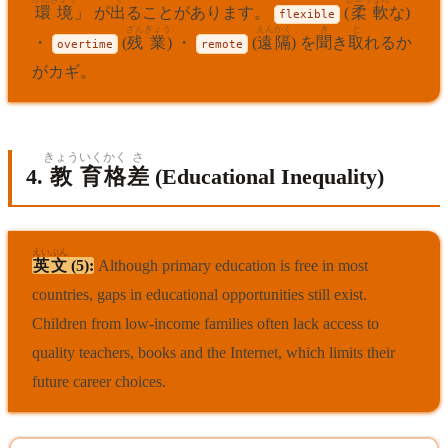
環境
」 が
出
ることがあります。
(
柔
軟
な)
flexible
ざん
ぎょう
えん
かく
き
と
・
(
残
業
) ・
(
遠
隔
) を
聞
き
取
れるか
overtime
remote
がカギ。
きょう
いく
かく
さ
4.
教
育
格
差
(Educational Inequality)
えいぶん
英文
(5):
Although primary education is free in most
countries, gaps in educational opportunities still exist.
Children from low-income families often lack access to
quality teachers, books and the Internet, which limits their
future career choices.