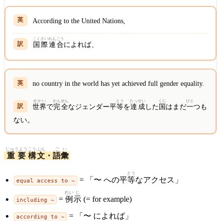
According to the United Nations,
こく
さい
れん
ごう
国
際
連
合
によれば、
no country in the world has yet achieved full gender equality.
せかい
かん
ぜん
とう
たっ
せい
くに
ひと
世界
で
完
全
なジェンダー平
等
を
達
成
した
国
はまだ
一
つも
ない。
じゅうよう
こうぶん
ご
い
重要
構文
・
語
彙
とう
= 「〜 への平
等
なアクセス」
equal access to ~
れい
じ
=
例
示
(= for example)
including ~
= 「〜 によれば」
according to ~