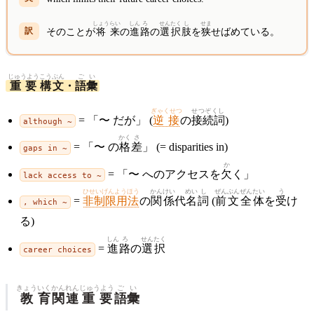
しょう
らい
しん
ろ
せん
たく
し
せま
そのことが
将
来
の
進
路
の
選
択
肢
を
狭
せばめている。
じゅうよう
こうぶん
ご
い
重要
構文
・
語
彙
ぎゃくせつ
せつぞくし
= 「〜 だが」 (
逆接
の
接続詞
)
although ~
かく
さ
= 「〜 の
格
差
」 (= disparities in)
gaps in ~
か
= 「〜 へのアクセスを
欠
く」
lack access to ~
ひせいげんようほう
かん
けい
めい
し
ぜんぶん
ぜん
たい
う
=
非制限用法
の
関
係
代
名
詞
(
前文
全
体
を
受
け
, which ~
る)
しん
ろ
せん
たく
=
進
路
の
選
択
career choices
きょう
いく
かん
れん
じゅうよう
ご
い
教
育
関
連
重要
語
彙