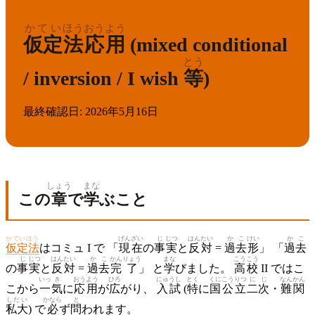
かてい
ほう
おうよう
仮定
法
応用
(mixed conditional
とう
/ inversion / I wish
等
)
最終確認日
:
2026年5月16日
しょう
まな
この
章
で
学
ぶこと
かていほう
げん
ざい
じ
じつ
はん
たい
かこ
けい
かこ
仮定法
はコミュ I で 「
現
在
の
事
実
と
反
対
=
過去
形
」 「
過去
じ
じつ
はん
たい
かこ
かん
りょう
まな
こうこう
の
事
実
と
反
対
=
過去
完
了
」 と
学
びました。
高校
II ではこ
いっ
き
おうよう
ひろ
にゅうし
とく
くに
こう
りつ
に
じ
なんかん
こから
一
気
に
応用
が
広
がり、
入試
(
特
に
国
公
立
二
次
・
難関
しだい
かなら
と
私大
) で
必
ず
問
われます。