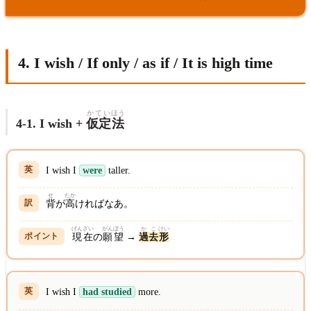
4. I wish / If only / as if / It is high time
かてい
ほう
4-1. I wish +
仮定
法
I wish I
were
taller.
せ
たか
背
が
高
ければなあ。
げんざい
がんぼう
かこ
けい
現在
の
願望
→
過去
形
I wish I
had studied
more.