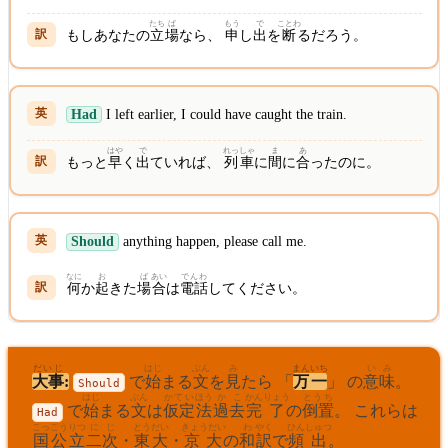
たち
ば
もう
で
ことわ
もしあなたの
立
場
なら、
申
し
出
を
断
るだろう。
Had
I left earlier, I could have caught the train.
はや
で
れっしゃ
ま
あ
もっと
早
く
出
ていれば、
列車
に
間
に
合
ったのに。
Should
anything happen, please call me.
なに
お
ば
あい
でんわ
何
か
起
きた
場
合
は
電話
してください。
だいじ
はじ
ぶん
み
まん
いち
い
み
大事
:
で
始
まる
文
を
見
たら 「
万
一
」 の
意
味
。
Should
はじ
ぶん
かてい
ほう
かこ
かん
りょう
とうち
で
始
まる
文
は
仮定
法
過去
完
了
の
倒置
。 これらは
Had
こっこうりつ
に
じ
とうだい
きょうだい
わ
やく
ひん
しゅつ
国公立
二
次
・
東大
・
京大
の
和
訳
で
頻
出
。