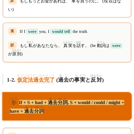
もしもっとお
金
があれば、
車
を
買
うのに。 (
現在
はな
い)
If I
were
you, I
would tell
the truth.
わたし
しん
じつ
はな
どうし
もし
私
があなたなら、
真
実
を
話
す。 (be
動詞
は
were
げんそく
が
原則
)
かていほうかこかんりょう
かこ
じ
じつ
はん
たい
1-2.
仮定法過去完了
(
過去
の
事
実
と
反
対
)
かたち
かこ
ぶん
し
形
:
If + S + had +
過去
分
詞
, S + would / could / might +
かこ
ぶん
し
have +
過去
分
詞