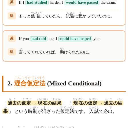
If I
had studied
harder, I
would have passed
the exam.
べん
きょう
し
けん
う
もっと
勉
強
していたら、
試
験
に
受
かっていたのに。
If you
had told
me, I
could have helped
you.
い
たす
言
ってくれていれば、
助
けられたのに。
こんごうかていほう
2.
混合仮定法
(Mixed Conditional)
かこ
か
てい
げん
ざい
けっ
か
げん
ざい
か
てい
かこ
けっ
「
過去
の
仮
定
→
現
在
の
結
果
」 「
現
在
の
仮
定
→
過去
の
結
か
じ
せい
ま
かてい
ほう
にゅうし
で
果
」 という
時
制
が
混
ざった
仮定
法
です。
入試
で必
出
。
かこ
げんざい
いち
ばん
ひん
しゅつ