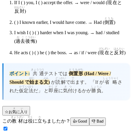
If I ( ) you, I ( ) accept the offer. → were / would (
現在
と
はんたい
反対
)
とうち
( ) I known earlier, I would have come. → Had (
倒置
)
I wish I ( ) ( ) harder when I was young. → had / studied
かこ
こうかい
(
過去
後悔
)
げんざい
はんたい
He acts ( ) ( ) he ( ) the boss. → as / if / were (
現在
と
反対
)
きょう
つう
とうち
がた
ポイント:
共
通
テストでは
倒置
形
(Had / Were /
はじ
ぶん
どっかい
で
しょうりゃく
Should で
始
まる
文
)
が
読解
で
出
ます。 「If が
省略
さ
かてい
ほう
そく
ざ
き
つ
しょうぶ
れた
仮定
法
だ」 と
即
座
に
気
付
けるかが
勝負
。
き
い
☆
お
気
に
入
り
きょうざい
やく
た
この
教材
は
役
に
立
ちましたか？
👍 Good
👎 Bad