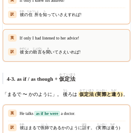
If only I knew his address!
かれ
じゅう
しょ
し
彼
の
住
所
を
知
っていさえすれば!
If only I had listened to her advice!
かのじょ
じょ
げん
き
彼女
の
助
言
を
聞
いてさえいれば!
かてい
ほう
4-3. as if / as though +
仮定
法
うし
かてい
ほう
じっさい
ちが
「まるで 〜 かのように」。
後
ろは
仮定
法
(
実際
と
違
う)
。
He talks
as if he were
a doctor.
かれ
い
し
はな
じっさい
ちが
彼
はまるで
医
師
であるかのように
話
す。 (
実際
は
違
う)