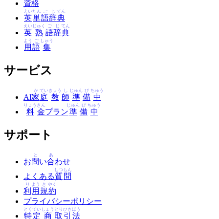
資格
えい
たん
ご
じ
てん
英
単
語
辞
典
えい
じゅく
ご
じ
てん
英
熟
語
辞
典
よう
ご
しゅう
用
語
集
サービス
か
てい
きょう
し
じゅん
び
ちゅう
AI
家
庭
教
師
準
備
中
りょう
きん
じゅん
び
ちゅう
料
金
プラン
準
備
中
サポート
と
あ
お
問
い
合
わせ
しつ
もん
よくある
質
問
り
よう
き
やく
利
用
規
約
プライバシーポリシー
とく
てい
しょう
とり
ひき
ほう
特
定
商
取
引
法