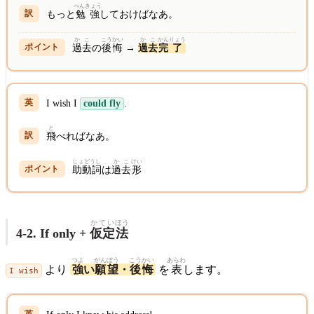
べんきょう
もっと
勉強
しておけばなあ。
かこ
こうかい
かこ
かん
りょう
過去
の
後悔
→
過去
完
了
I wish I
could fly
.
と
飛
べればなあ。
じょどうし
かこ
けい
助動詞
は
過去
形
かてい
ほう
4-2. If only +
仮定
法
つよ
がん
ぼう
こう
かい
あらわ
より
強
い
願
望
・
後
悔
を
表
します。
I wish