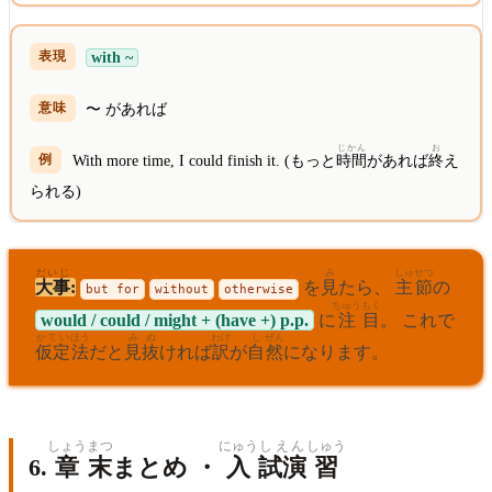
with ~
〜 があれば
じかん
お
With more time, I could finish it. (もっと
時間
があれば
終
え
られる)
だいじ
み
しゅせつ
大事
:
を
見
たら、
主節
の
but for
without
otherwise
ちゅう
もく
would / could / might + (have +) p.p.
に
注
目
。 これで
かてい
ほう
みぬ
わけ
し
ぜん
仮定
法
だと
見抜
ければ
訳
が
自
然
になります。
しょう
まつ
にゅう
しえん
しゅう
6.
章
末
まとめ ・
入
試演
習