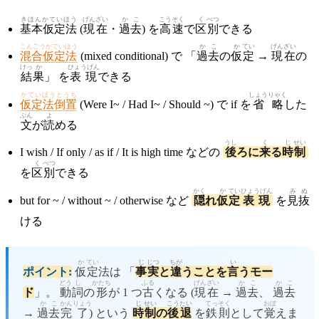
きほんかていほう
げんざい
かこ
こうそく
く
べつ
基本仮定法
(
現在
・
過去
) を
高速
で
区
別
できる
こんごうかていほう
かこ
か
てい
げん
ざい
混合仮定法
(mixed conditional) で 「
過去
の
仮
定
→
現
在
の
けっ
か
ひょうげん
結
果
」 を
表現
できる
かていほうとうち
しょうりゃく
仮定法倒置
(Were I~ / Had I~ / Should ~) で if を
省略
した
ぶん
よ
文
が
読
める
うし
く
じ
せい
I wish / If only / as if / It is high time などの
後
ろに
来
る
時
制
く
べつ
を
区
別
できる
かく
か
てい
ひょうげん
みぬ
but for ~ / without ~ / otherwise など
隠
れ
仮
定
表現
を
見抜
ける
か
てい
じ
じつ
ちが
い
ポイント:
仮
定
法は 「
事
実
と
違
うことを
言
うモー
どう
し
かたち
ふる
げん
ざい
かこ
かこ
ド
」。
動
詞
の
形
が 1 つ
古
くなる (
現
在
→
過去
、
過去
かこ
かん
りょう
じ
せい
こう
たい
てっ
そく
おぼ
→
過去
完
了
) という
時
制
の
後
退
を
鉄
則
として
覚
えま