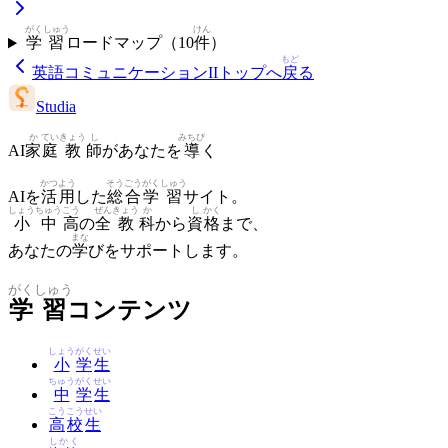
がく
しゅう
けん
学
習
ロードマップ（
10
件
）
もど
英語コミュニケーションII
トップへ
戻
る
Studia
か
てい
きょう
し
みちび
AI
家
庭
教
師
があなたを
導
く
かつ
よう
そう
ごう
がく
しゅう
AIを
活
用
した
総
合
学
習
サイト。
しょう
ちゅう
こう
ぜん
きょう
か
し
かく
小
中
高
の
全
教
科
から
資
格
まで、
まな
あなたの
学
びをサポートします。
がく
しゅう
学
習
コンテンツ
しょう
がく
せい
小
学
生
ちゅう
がく
せい
中
学
生
こう
こう
せい
高
校
生
しかく