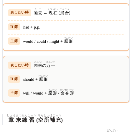
かこ
げんざい
こんごう
過去
→
現在
(
混合
)
had + p.p.
げんけい
would / could / might +
原形
みらい
まんいち
未来
の
万一
げんけい
should +
原形
げんけい
めいれい
けい
will / would +
原形
/
命令
形
しょう
まつ
れん
しゅう
そら
しょ
ほじゅう
章
末
練
習
(
空
所
補充
)
げんざい