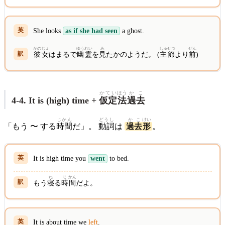
She looks
as if she had seen
a ghost.
かのじょ
ゆう
れい
み
しゅせつ
ぜん
彼女
はまるで
幽
霊
を
見
たかのようだ。 (
主節
より
前
)
かてい
ほう
かこ
4-4. It is (high) time +
仮定
法
過去
じかん
どうし
かこ
けい
「もう 〜 する
時間
だ」。
動詞
は
過去
形
。
It is high time you
went
to bed.
ね
じ
かん
もう
寝
る
時
間
だよ。
It is about time we
left
.