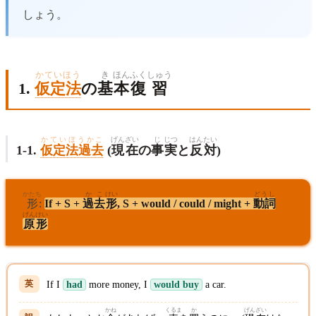
しょう。
かていほう
き
ほん
ふく
しゅう
1.
仮定法
の
基
本
復
習
かていほうかこ
げん
ざい
じ
じつ
はん
たい
1-1.
仮定法過去
(
現
在
の
事
実
と
反
対
)
かたち
かこ
けい
どうし
形
:
If + S +
過去
形
, S + would / could / might +
動詞
げんけい
原形
If I
had
more money, I
would buy
a car.
かね
くるま
か
げんざい