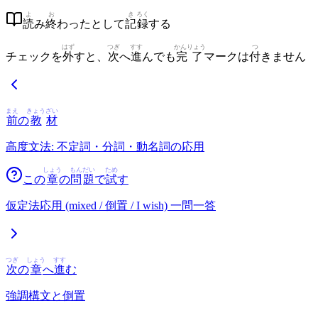
よ
お
き
ろく
読
み
終
わったとして
記
録
する
はず
つぎ
すす
かんりょう
つ
チェックを
外
すと、
次
へ
進
んでも
完了
マークは
付
きません
まえ
きょう
ざい
前
の
教
材
高度文法: 不定詞・分詞・動名詞の応用
しょう
もん
だい
ため
この
章
の
問
題
で
試
す
仮定法応用 (mixed / 倒置 / I wish) 一問一答
つぎ
しょう
すす
次
の
章
へ
進
む
強調構文と倒置