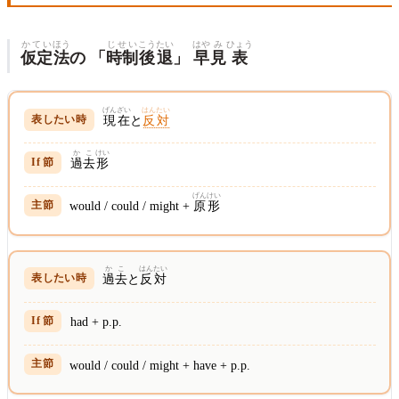
かてい
ほう
じせい
こうたい
はや
み
ひょう
仮定
法
の 「
時制
後退
」
早
見
表
げんざい
はんたい
現在
と
反対
かこ
けい
過去
形
げんけい
would / could / might +
原形
かこ
はんたい
過去
と
反対
had + p.p.
would / could / might + have + p.p.