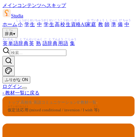
メインコンテンツへスキップ
Studia
しょう
がく
せい
ちゅう
がく
せい
こう
こう
せい
しかく
か
てい
きょう
し
じゅん
び
ちゅう
ホーム
小
学
生
中
学
生
高
校
生
資格
AI
家
庭
教
師
準
備
中
じ
てん
辞
典
▾
えい
たん
ご
じ
てん
えい
じゅく
ご
じ
てん
よう
ご
しゅう
英
単
語
辞
典
英
熟
語
辞
典
用
語
集
ふりがな
ON
ログイン
‹
教材一覧に戻る
トップ
高校生
英語コミュニケーションII
教材一覧
›
›
›
›
かてい
ほう
おうよう
とう
仮定
法
応用
(mixed conditional / inversion / I wish
等
)
英語コミュニケーションII