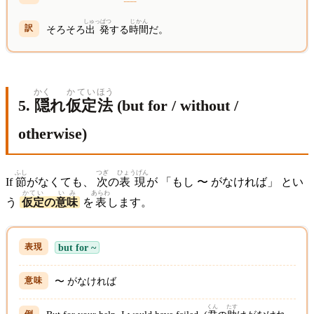
しゅっぱつ
じかん
そろそろ
出発
する
時間
だ。
かく
かてい
ほう
5.
隠
れ
仮定
法
(but for / without /
otherwise)
ふし
つぎ
ひょうげん
If
節
がなくても、
次
の
表現
が 「もし 〜 がなければ」 とい
かてい
い
み
あらわ
う
仮定
の
意
味
を
表
します。
but for ~
〜 がなければ
くん
たす