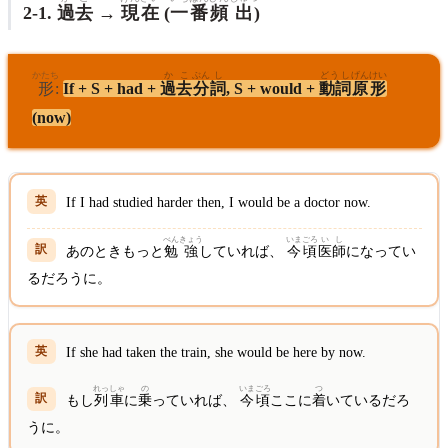
2-1.
過去
→
現在
(
一
番
頻
出
)
かたち
かこ
ぶん
し
どうし
げんけい
形
:
If + S + had +
過去
分
詞
, S + would +
動詞
原形
(now)
If I had studied harder then, I would be a doctor now.
べん
きょう
いまごろ
い
し
あのときもっと
勉
強
していれば、
今頃
医
師
になってい
るだろうに。
If she had taken the train, she would be here by now.
れっしゃ
の
いまごろ
つ
もし
列車
に
乗
っていれば、
今頃
ここに
着
いているだろ
うに。