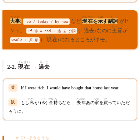
だいじ
げんざい
しめ
ふく
し
大事
:
など
現在
を
示
す
副
詞
がヒ
now / today / by now
かこ
しゅせつ
ント。
(=
過去
) なのに
主節
が
If 節 = had + 過 去
分
詞
げんざい
(=
現在
) になるところがキモ。
would + 原 形
げんざい
かこ
2-2.
現在
→
過去
If I were rich, I would have bought that house last year.
わたし
こん
かね
も
きょねん
いえ
か
もし
私
が (
今
)
金
持
ちなら、
去年
あの
家
を
買
っていただ
ろうに。
かていほうとうち