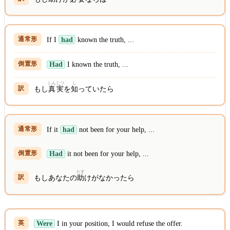
If I
had
known the truth, ...
Had
I known the truth, ...
しん
じつ
し
もし
真
実
を
知
っていたら
If it
had
not been for your help, ...
Had
it not been for your help, ...
たす
もしあなたの
助
けがなかったら
Were
I in your position, I would refuse the offer.