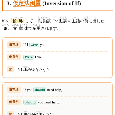
3.
仮定法倒置
(Inversion of If)
しょうりゃく
じょ
どう
し
どうし
しゅ
ご
まえ
だ
if を
省略
して、
助
動
詞
/ be
動詞
を
主
語
の
前
に
出
した
かたち
ぶんしょう
たい
たよう
形
。
文章
体
で
多用
されます。
If I
were
you, ...
Were
I you, ...
わたし
もし
私
があなたなら
If you
should
need help, ...
Should
you need help, ...
たす
ひつよう
もし
助
けが
必要
ならば