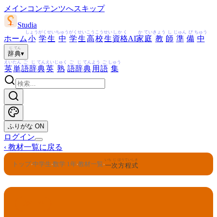
メインコンテンツへスキップ
Studia
しょう
がく
せい
ちゅう
がく
せい
こう
こう
せい
しかく
か
てい
きょう
し
じゅん
び
ちゅう
ホーム
小
学
生
中
学
生
高
校
生
資格
AI
家
庭
教
師
準
備
中
じ
てん
辞
典
▾
えい
たん
ご
じ
てん
えい
じゅく
ご
じ
てん
よう
ご
しゅう
英
単
語
辞
典
英
熟
語
辞
典
用
語
集
ふりがな
ON
ログイン
‹
教材一覧に戻る
いち
じ
ほうていしき
トップ
中学生
数学 1年
教材一覧
›
›
›
›
一
次
方程式
数学 1年