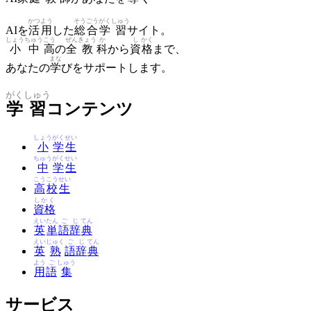
かつ
よう
そう
ごう
がく
しゅう
AIを
活
用
した
総
合
学
習
サイト。
しょう
ちゅう
こう
ぜん
きょう
か
し
かく
小
中
高
の
全
教
科
から
資
格
まで、
まな
あなたの
学
びをサポートします。
がく
しゅう
学
習
コンテンツ
しょう
がく
せい
小
学
生
ちゅう
がく
せい
中
学
生
こう
こう
せい
高
校
生
しかく
資格
えい
たん
ご
じ
てん
英
単
語
辞
典
えい
じゅく
ご
じ
てん
英
熟
語
辞
典
よう
ご
しゅう
用
語
集
サービス