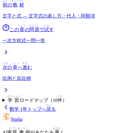
まえ
きょう
ざい
前
の
教
材
文字と式 — 文字式の表し方・代入・同類項
しょう
もん
だい
ため
この
章
の
問
題
で
試
す
一次方程式一問一答
つぎ
しょう
すす
次
の
章
へ
進
む
比例と反比例
がく
しゅう
けん
学
習
ロードマップ（
10
件
）
もど
数学 1年
トップへ
戻
る
Studia
か
てい
きょう
し
みちび
AI
家
庭
教
師
があなたを
導
く