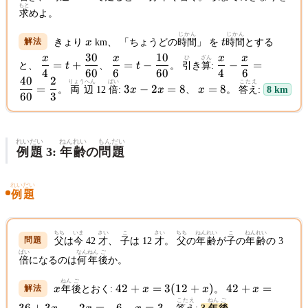
もと
求
めよ。
じかん
じかん
x
t
きょり
x
km、 「ちょうどの
時間
」 を
t
時間
とする
30
10
x
x
x
x
\dfrac{x}
\dfrac{x}
\dfrac{x}
ひ
ざん
=
+
=
−
−
=
と、
t
、
t
。
引
き
算
:
4
60
6
60
4
6
{4} = t +
{6} = t -
{4} -
40
2
3x
x
りょうへん
ばい
こたえ
\dfrac{30}
\dfrac{10}
\dfrac{x}
=
3
−
2
=
8
=
8
。
両辺
12
倍
:
x
x
、
x
。
答え
:
8 km
60
3
-
=
{60}
{60}
{6} =
2x
8
\dfrac{40}
=
{60} =
8
\dfrac{2}
れいだい
ねんれい
もんだい
例題
3:
年齢
の
問題
{3}
れいだい
例題
ちち
いま
さい
こ
さい
ちち
ねんれい
こ
ねんれい
父
は
今
42
才
、
子
は 12
才
。
父
の
年齢
が
子
の
年齢
の 3
ばい
なん
ねん
ご
倍
になるのは
何
年
後
か。
ねん
ご
x
42
42
42
+
=
3
(
12
+
)
42
+
=
x
年
後
とおく:
x
x
。
x
+ x
+
こたえ
ねん
ご
-2x
x
36
+
3
−
2
=
−
6
=
3