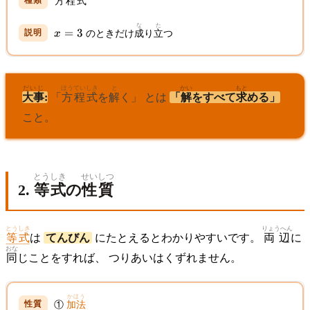
方程式
=
7
な
た
x
=
3
x
のときだけ
成
り
立
つ
=
3
だいじ
ほうていしき
と
かい
もと
大事
:
「
方程式
を
解
く」 とは
「
解
をすべて
求
める」
こと。
とうしき
せいしつ
2.
等式
の
性質
とうしき
りょうへん
等式
は
てんびん
にたとえるとわかりやすいです。
両辺
に
おな
同
じことをすれば、 つりあいはくずれません。
かほう
①
加法