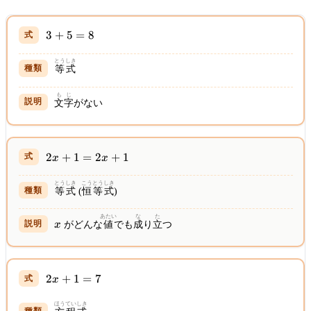
\quad
\Longrightarrow
3
3
+
5
=
8
\quad x = 3
+
\text{ の とき
5
とうしき
だけ 成り立つ}
等式
=
8
もじ
文字
がない
2x
2
+
1
=
2
+
1
x
x
+
1
とうしき
こうとう
しき
等式
(
恒等
式
)
=
2x
あたい
な
た
x
+
x
がどんな
値
でも
成
り
立
つ
1
2x
2
+
1
=
7
x
+
1
ほうていしき