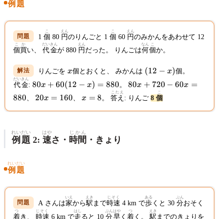
例題
こ
えん
こ
えん
1
個
80
円
のりんごと 1
個
60
円
のみかんをあわせて 12
こ
か
だいきん
えん
なん
こ
個
買
い、
代金
が 880
円
だった。 りんごは
何
個
か。
x
(12
(
12
−
)
りんごを
x
個とおくと、 みかんは
x
個。
-
だいきん
80x
80x
80
+
60
(
12
−
)
=
880
80
+
720
−
60
=
代金
:
x
x
。
x
x
x)
+
+
こたえ
こ
20x
x
880
20
=
160
=
8
、
x
、
x
。
答え
: りんご
8
個
60(12
720
=
=
- x) =
-
160
8
880
60x
=
れいだい
はや
じかん
例題
2:
速
さ・
時間
・きょり
880
れいだい
例題
いえ
えき
じそく
ある
ぶん
A さんは
家
から
駅
まで
時速
4 km で
歩
くと 30
分
おそく
つ
じそく
はし
ぶん
はや
つ
えき
着
き、
時速
6 km で
走
ると 10
分
早
く
着
く。
駅
までのきょりを