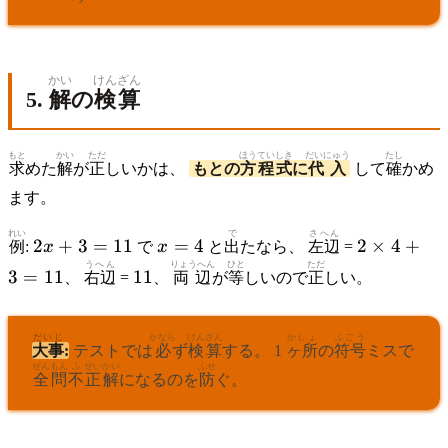
1)
7
x = 3
+ 5}{4}
=
x
+
かい
けんざん
5
5.
解
の
検算
もと
かい
ただ
ほうていしき
だいにゅう
たし
求
めた
解
が
正
しいかは、
もとの
方程式
に
代入
して
確
かめ
ます。
れい
2x
x
で
さへん
2
2
+
3
=
11
=
4
2
×
4
+
例
:
x
で
x
と
出
たなら、
左辺
=
+
=
\times
うへん
りょうへん
ひと
ただ
11
3
=
11
11
、
右辺
=
、
両辺
が
等
しいので
正
しい。
3
4
4 + 3
=
= 11
11
だいじ
かなら
けんざん
かしょ
ふごう
大事
:
テストでは
必
ず
検算
する。 1
ヶ所
の
符号
ミスで
ぜん
もん
ふ
せいかい
ふせ
全
問
不
正解
になるのを
防
ぐ。