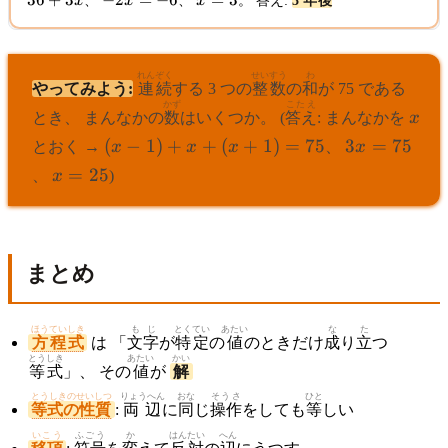
x
、
x
、
x
。
答え
:
3
年
後
=
x
=
=
3(12
=
-6
3
+ x)
36
+
れんぞく
せいすう
わ
3x
やってみよう:
連続
する 3 つの
整数
の
和
が 75 である
かず
こたえ
x
とき、 まんなかの
数
はいくつか。 (
答え
: まんなかを
x
(x-1)+x+
3x=75
(
−
1
)
+
+
(
+
1
)
=
75
3
=
75
とおく →
x
x
x
、
x
(x+1)=75
x=25
=
25
、
x
)
まとめ
ほうていしき
もじ
とくてい
あたい
な
た
方程式
は 「
文字
が
特定
の
値
のときだけ
成
り
立
つ
とうしき
あたい
かい
等式
」、 その
値
が
解
とうしきのせいしつ
りょうへん
おな
そうさ
ひと
等式の性質
:
両辺
に
同
じ
操作
をしても
等
しい
いこう
ふごう
か
はんたい
へん