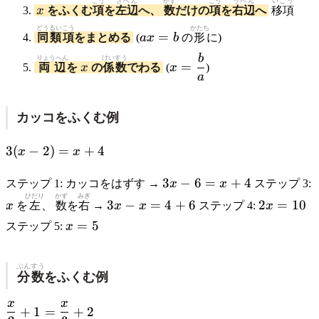
x
こう
さへん
かず
こう
うへん
いこう
x
をふくむ
項
を
左辺
へ、
数
だけの
項
を
右辺
へ
移項
どうるいこう
ax
かたち
=
同類項
をまとめる
(
a
x
b
の
形
に)
=
b
x
x =
りょうへん
けいすう
b
=
両辺
を
x
の
係数
でわる
(
x
)
\dfrac{b}
a
{a}
カッコをふくむ例
3(x
3
(
−
2
)
=
+
4
x
x
-
3x
2)
3
−
6
=
+
4
ステップ 1: カッコをはずす →
x
x
ステップ 3:
-
=
ひだり
かず
みぎ
x
3x
2x
3
−
=
4
+
6
2
=
10
x
を
左
、
数
を
右
→
x
x
ステップ 4:
x
6
x
-
=
x
=
5
ステップ 5:
x
=
+
x
10
=
x
4
=
5
+
4
ぶんすう
分数
をふくむ例
4
+
6
x
x
\dfrac{x}
+
1
=
+
2