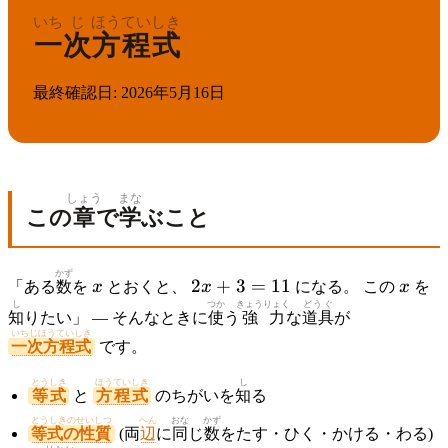
いち
じ
ほうていしき
一
次
方程式
最終確認日
:
2026年5月16日
しょう
まな
この
章
で
学
ぶこと
かず
x
2x
x
2
+
3
=
11
「ある
数
を
x
とおくと、
x
になる。 この
x
を
+
し
つか
きょうりょく
どうぐ
知
りたい」 — そんなときに
使
う
強力
な
道具
が
3
いちじほうていしき
=
一次方程式
です。
11
とうしき
ほうていしき
し
等式
と
方程式
のちがいを
知
る
とうしきのせいしつ
へん
おな
かず
等式の性質
(両
辺
に
同
じ
数
をたす・ひく・かける・わる)