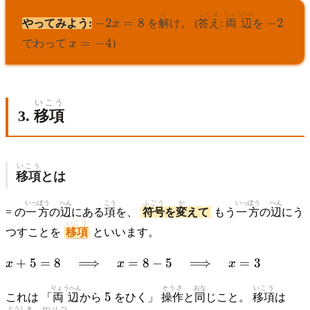
-2x
と
こたえ
りょうへん
-2
−
2
=
8
−
2
やってみよう:
x
を
解
け。 (
答え
:
両辺
を
=
x
=
−
4
でわって
x
)
8
=
-4
いこう
3.
移項
いこう
移項
とは
いっぽう
へん
こう
ふごう
か
いっぽう
へん
= の
一方
の
辺
にある
項
を、
符号
を
変
えて
もう
一方
の
辺
にう
いこう
つすことを
移項
といいます。
x + 5 = 8 \quad
+
5
=
8
⟹
=
8
−
5
⟹
=
3
x
x
x
\Longrightarrow
りょうへん
5
そうさ
おな
いこう
\quad x = 8 - 5
5
これは 「
両辺
から
をひく」
操作
と
同
じこと。
移項
は
\quad
とうしき
せいしつ