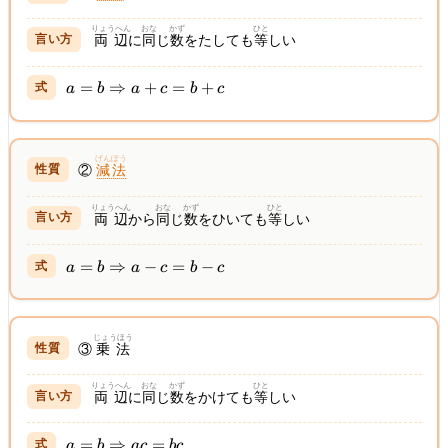
りょうへん
おな
かず
ひと
両辺
に
同
じ
数
をたしても
等
しい
a = b
=
⇒
+
=
+
a
b
a
c
b
c
\Rightarrow
a + c = b +
c
げんぽう
②
減法
りょうへん
おな
かず
ひと
両辺
から
同
じ
数
をひいても
等
しい
a = b
=
⇒
−
=
−
a
b
a
c
b
c
\Rightarrow
a - c = b - c
じょうほう
③
乗法
りょうへん
おな
かず
ひと
両辺
に
同
じ
数
をかけても
等
しい
a = b
=
⇒
=
a
b
a
c
b
c