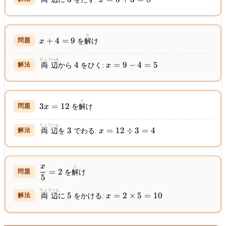
=
=
5
5
+
x
と
3
+
4
=
9
x
を
解
け
+
=
4
8
りょうへん
4
x
4
=
9
−
4
=
5
両辺
から
をひく:
x
=
=
9
9
-
3x
と
4
3
=
12
x
を
解
け
=
=
12
5
りょうへん
3
x =
3
=
12
÷
3
=
4
両辺
を
でわる:
x
12
\div
3 =
x
\dfrac{x}
と
4
=
2
を
解
け
5
{5} = 2
りょうへん
5
x = 2
5
=
2
×
5
=
10
両辺
に
をかける:
x
\times
5 = 10