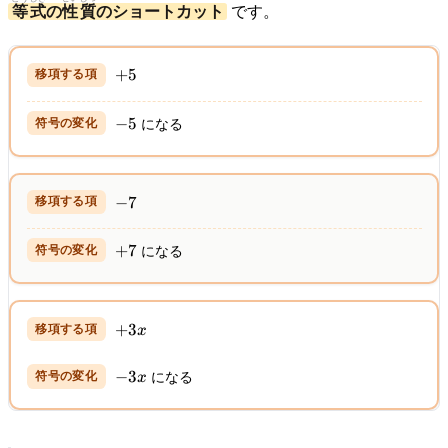
等式
の
性質
のショートカット
です。
\Longrightarrow
\quad x = 3
+5
+
5
-5
−
5
になる
-7
−
7
+7
+
7
になる
+3x
+
3
x
-3x
−
3
x
になる