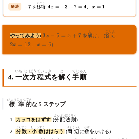
7
いこう
-7
4x
x
−
7
4
=
−
3
+
7
=
4
=
1
を
移項
:
x
、
x
=
=
=
-3
-3
1
+
7
3x
と
こたえ
2x
3
−
5
=
+
7
やってみよう:
x
x
を
解
け。 (
答え
:
=
-
=
4
x
2
=
12
=
6
x
、
x
)
5
12
=
=
6
x
+
いち
じ
ほうていしき
と
てじゅん
7
4.
一
次
方程式
を
解
く
手順
ひょうじゅん
てき
標準
的
な 5 ステップ
ぶんぱい
ほうそく
カッコをはずす
(
分配
法則
)
ぶんすう
しょうすう
りょうへん
かず
分数
・
小数
ははらう
(
両辺
に
数
をかける)