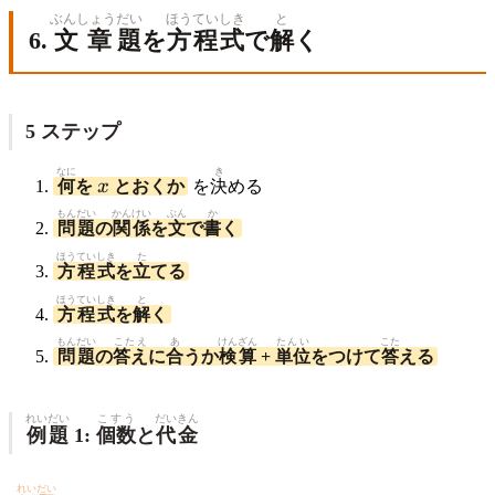
ぶんしょう
だい
ほうていしき
と
6.
文章
題
を
方程式
で
解
く
5 ステップ
なに
x
き
何
を
x
とおくか
を
決
める
もんだい
かんけい
ぶん
か
問題
の
関係
を
文
で
書
く
ほうていしき
た
方程式
を
立
てる
ほうていしき
と
方程式
を
解
く
もんだい
こたえ
あ
けんざん
たんい
こた
問題
の
答え
に
合
うか
検算
+
単位
をつけて
答
える
れいだい
こすう
だいきん
例題
1:
個数
と
代金
れいだい