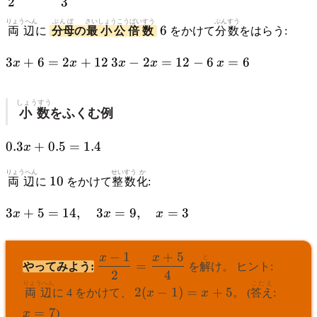
2
3
{2} + 1
=
りょうへん
ぶんぼ
さいしょうこうばいすう
6
ぶんすう
6
両辺
に
分母
の
最小公倍数
をかけて
分数
をはらう:
\dfrac{x}
{3} + 2
3x
3x
x
3
+
6
=
2
+
12
3
−
2
=
12
−
6
=
6
x
x
x
x
x
+
-
=
6
2x
6
しょうすう
=
=
小数
をふくむ例
2x
12
+
-
0.3x
0.3
+
0.5
=
1.4
x
12
6
+
りょうへん
10
せいすう
か
0.5
10
両辺
に
をかけて
整数
化
:
=
1.4
3x +
3
+
5
=
14
,
3
=
9
,
=
3
x
x
x
5 =
14,
−
1
+
5
x
x
\quad
\dfrac{x
と
=
やってみよう:
を
解
け。 ヒント:
2
4
3x =
- 1}{2}
りょうへん
2(x
こたえ
x
9,
=
2
(
−
1
)
=
+
5
両辺
に 4 をかけて、
x
x
。 (
答え
:
-
=
\quad
\dfrac{x
=
7
x
)