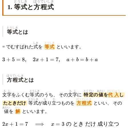
とうしき
ほうていしき
1.
等式
と
方程式
とうしき
等式
とは
しき
とうしき
= でむすばれた
式
を
等式
といいます。
3 + 5
3
+
5
=
8
,
2
+
1
=
7
,
+
=
+
x
a
b
b
a
= 8,
\quad
ほうていしき
2x +
方程式
とは
1 = 7,
\quad
もじ
とうしき
もじ
とくてい
あたい
だいにゅう
文字
をふくむ
等式
のうち、 その
文字
に
特定
の
値
を
代入
し
a + b
とうしき
な
た
ほうていしき
たときだけ
等式
が
成
り
立
つものを
方程式
といい、 その
= b +
あたい
かい
a
値
を
解
といいます。
2x + 1 = 7
2
+
1
=
7
⟹
=
3
の
とき
だけ
成り立つ
x
x