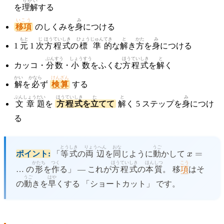
りかい
を
理解
する
いこう
み
移項
のしくみを
身
につける
もと
じ
ほうていしき
ひょうじゅん
てき
と
かた
み
1
元
1
次
方程式
の
標準
的
な
解
き
方
を
身
につける
ぶんすう
しょうすう
ほうていしき
と
カッコ・
分数
・
小数
をふくむ
方程式
を
解
く
かい
かなら
けんざん
解
を
必
ず
検算
する
ぶんしょう
だい
ほうていしき
た
と
み
文章
題
を
方程式
を
立
てて
解
く 5 ステップを
身
につけ
る
とうしき
りょうへん
おな
うご
x
=
ポイント:
「
等式
の
両辺
を
同
じように
動
かして
x
=
かたち
つく
ほうていしき
ほんしつ
こう
… の
形
を
作
る」 — これが
方程式
の
本質
。 移
項
はそ
うご
はや
の
動
きを
早
くする 「ショートカット」 です。