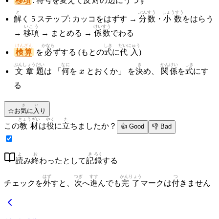
移項
:
符号
を
変
えて
反対
の
辺
にうつす
と
ぶんすう
しょうすう
解
く 5 ステップ: カッコをはずす →
分数
・
小数
をはらう
いこう
けいすう
→
移項
→ まとめる →
係数
でわる
けんざん
かなら
しき
だいにゅう
検算
を
必
ずする (もとの
式
に
代入
)
ぶんしょう
だい
なに
x
き
かんけい
しき
文章
題
は 「
何
を
x
とおくか」 を
決
め、
関係
を
式
にす
る
き
い
☆
お
気
に
入
り
きょうざい
やく
た
この
教材
は
役
に
立
ちましたか？
👍 Good
👎 Bad
よ
お
き
ろく
読
み
終
わったとして
記
録
する
はず
つぎ
すす
かんりょう
つ
チェックを
外
すと、
次
へ
進
んでも
完了
マークは
付
きません