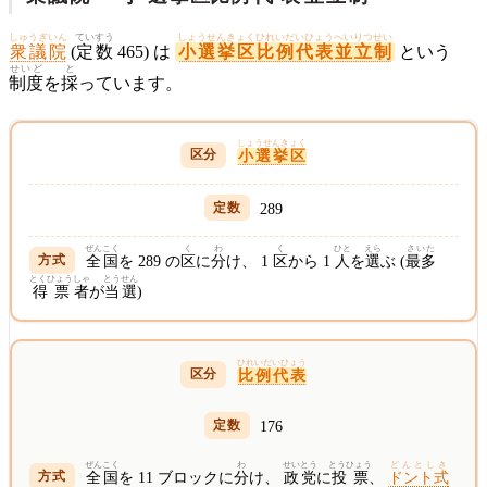
しゅうぎいん
ていすう
しょうせんきょくひれいだいひょうへいりつせい
衆議院
(
定数
465) は
小選挙区比例代表並立制
という
せいど
と
制度
を
採
っています。
しょうせんきょく
小選挙区
289
ぜんこく
く
わ
く
ひと
えら
さいた
全国
を 289 の
区
に
分
け、 1
区
から 1
人
を
選
ぶ (
最多
とくひょう
しゃ
とうせん
得票
者
が
当選
)
ひれいだいひょう
比例代表
176
ぜんこく
わ
せいとう
とうひょう
どんとしき
全国
を 11 ブロックに
分
け、
政党
に
投票
、
ドント式