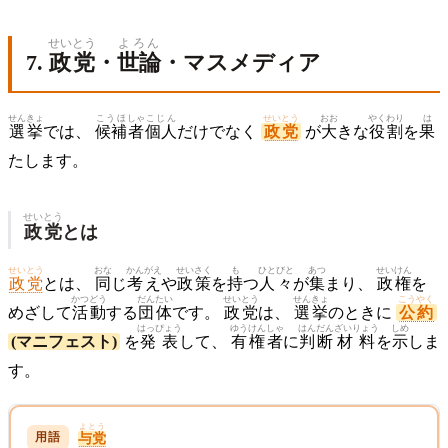
せいとう
よろん
7.
政党
・
世論
・マスメディア
せんきょ
こうほ
しゃ
こじん
せいとう
おお
やくわり
は
選挙
では、
候補
者
個人
だけでなく
政党
が
大
きな
役割
を
果
たします。
せいとう
政党
とは
せいとう
おな
かんがえ
せいさく
も
ひとびと
あつ
せいけん
政党
とは、
同
じ
考え
や
政策
を
持
つ
人々
が
集
まり、
政権
を
かつどう
だんたい
せいとう
せんきょ
こうやく
めざして
活動
する
団体
です。
政党
は、
選挙
のときに
公約
はっぴょう
ゆうけんしゃ
はんだん
ざいりょう
しめ
(マニフェスト)
を
発表
して、
有権者
に
判断
材料
を
示
しま
す。
よとう
与党