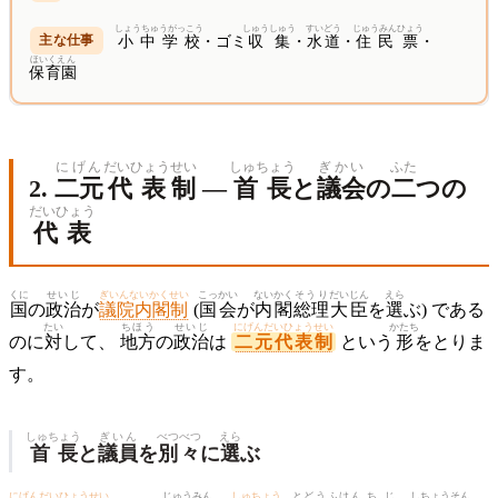
しょうちゅうがっこう
しゅうしゅう
すいどう
じゅうみん
ひょう
小中学校
・ゴミ
収集
・
水道
・
住民
票
・
ほいくえん
保育園
にげん
だいひょう
せい
しゅちょう
ぎかい
ふた
2.
二元
代表
制
—
首長
と
議会
の
二
つの
だいひょう
代表
くに
せいじ
ぎいんないかくせい
こっかい
ないかく
そうり
だいじん
えら
国
の
政治
が
議院内閣制
(
国会
が
内閣
総理
大臣
を
選
ぶ) である
たい
ちほう
せいじ
にげんだいひょうせい
かたち
のに
対
して、
地方
の
政治
は
二元代表制
という
形
をとりま
す。
しゅちょう
ぎいん
べつべつ
えら
首長
と
議員
を
別々
に
選
ぶ
にげんだいひょうせい
じゅうみん
しゅちょう
とどうふけん
ちじ
しちょうそん