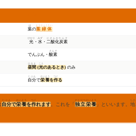
ないよう
内容
は
ようりょくたい
葉
の
葉緑体
ひかり
みず
にさんかたんそ
光
・
水
・
二酸化炭素
さんそ
でんぷん・
酸素
ひるま
こう
昼間
(
光
のあるとき)
のみ
じぶん
えいよう
つく
自分
で
栄養
を
作
る
じぶん
えいよう
つく
どくりつ
えいよう
ちき
は
自分
で
栄養
を
作
れます
。これを「
独立
栄養
」といいます。
地