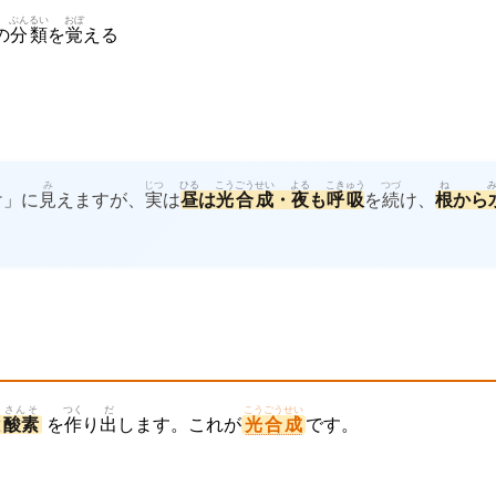
ぶんるい
おぼ
の
分類
を
覚
える
み
じつ
ひる
こうごうせい
よる
こきゅう
つづ
ね
け」に
見
えますが、
実
は
昼
は
光合成
・
夜
も
呼吸
を
続
け、
根
から
さんそ
つく
だ
こうごうせい
と
酸素
を
作
り
出
します。これが
光合成
です。