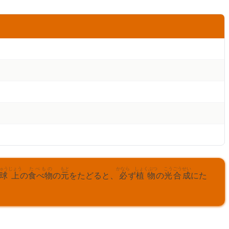
ゅう
じょう
たべもの
もと
かなら
しょくぶつ
こうごうせい
球
上
の
食べ物
の
元
をたどると、
必
ず
植物
の
光合成
にた