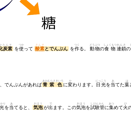
かたんそ
つか
さんそ
つく
どう
ぶつ
しょくもつ
れんさ
化炭素
を
使
って
酸素
とでんぷん
を
作
る。
動
物
の
食物
連鎖
の
あお
むらさきいろ
か
にっこう
あ
は
、でんぷんがあれば
青
紫色
に
変
わります。
日光
を
当
てた
葉
ひかり
あ
きほう
で
きほう
しけんかん
あつ
ひ
光
を
当
てると、
気泡
が
出
ます。この
気泡
を
試験管
に
集
めて
火