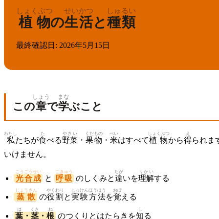
しょくぶつ
せいかつ
しゅるい
植物
の
生活
と
種類
最終確認日
:
2026年5月15日
しょう
まな
この
章
で
学
ぶこと
わたし
た
やさい
くだもの
べい
しょくぶつ
え
私
たちが
食
べる
野菜
・
果物
・
米
はすべて
植物
から
得
られま
いけません。
こうごうせい
こきゅう
ちが
りかい
光合成
と
呼吸
のしくみと
違
いを
理解
する
じょうさん
やくわり
じっけん
ほうほう
おぼ
蒸散
の
役割
と
実験
方法
を
覚
える
は
くき
ね
し
葉
・
茎
・
根
のつくりとはたらきを
知
る