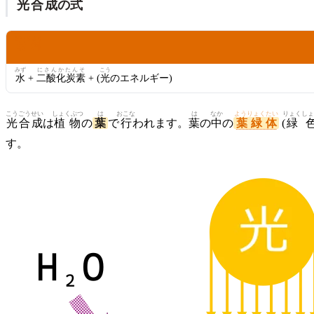
光合成
の
式
ざいりょう
材料
みず
にさんかたんそ
こう
水
+
二酸化炭素
+ (
光
のエネルギー)
こうごうせい
しょくぶつ
は
おこな
は
なか
ようりょくたい
りょくしょ
光合成
は
植物
の
葉
で
行
われます。
葉
の
中
の
葉緑体
(
緑
す。