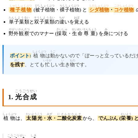
しゅししょくぶつ
ひししょくぶつ
らししょくぶつ
しだしょくぶつ
こけしょくぶつ
種子植物
(
被子植物
・
裸子植物
) と
シダ植物
・
コケ植物
たん
しよう
るい
そう
しよう
るい
ちが
おぼ
単
子葉
類
と
双
子葉
類
の
違
いを
覚
える
やがい
かんさつ
さいしゅ
せいめい
そんちょう
み
野外
観察
でのマナー (
採取
・
生命
尊重
) を
身
につける
しょくぶつ
うご
た
ポイント:
植物
は
動
かないので「ぼーっと
立
っているだ
のこ
いそが
い
もの
を
残
す
、とても
忙
しい
生
き
物
です。
こうごうせい
1.
光合成
しょくぶつ
たいようこう
みず
にさんかたんそ
えいよう
植物
は、
太陽光
・
水
・
二酸化炭素
から、
でんぷん (
栄養
) 
こうごうせい
しき