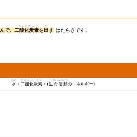
にさんかたんそ
だ
んで、
二酸化炭素
を
出
す
はたらきです。
せいせい
ぶつ
生成
物
みず
にさんかたんそ
せいめい
かつどう
水
+
二酸化炭素
+ (
生命
活動
のエネルギー)