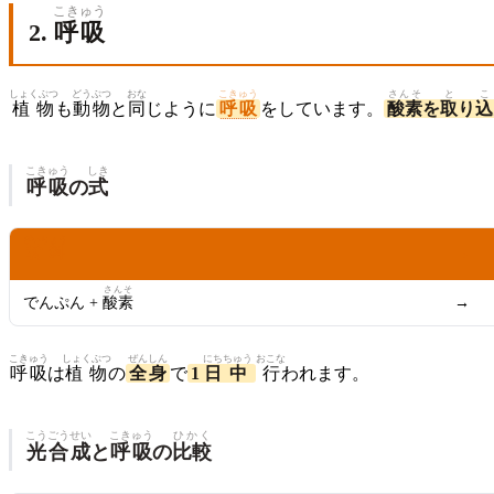
こきゅう
2.
呼吸
しょくぶつ
どうぶつ
おな
こきゅう
さんそ
と
こ
植物
も
動物
と
同
じように
呼吸
をしています。
酸素
を
取
り
込
こきゅう
しき
呼吸
の
式
ざいりょう
材料
→
さんそ
でんぷん +
酸素
→
こきゅう
しょくぶつ
ぜんしん
にち
ちゅう
おこな
呼吸
は
植物
の
全身
で
1
日
中
行
われます。
こうごうせい
こきゅう
ひかく
光合成
と
呼吸
の
比較