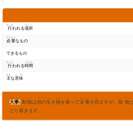
こうもく
項目
おこな
ばしょ
行
われる
場所
ひつよう
必要
なもの
できるもの
おこな
じかん
行
われる
時間
おも
いみ
主
な
意味
だいじ
どうぶつ
た
い
もの
た
えいよう
え
しょくぶつ
大事
:
動物
は
他
の
生
き
物
を
食
べて
栄養
を
得
ますが、
植物
つ
どり
着
きます。