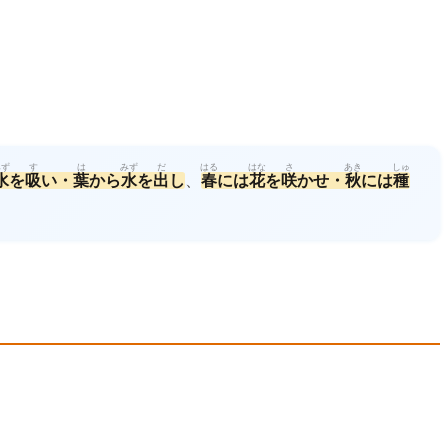
みず
す
は
みず
だ
はる
はな
さ
あき
しゅ
水
を
吸
い・
葉
から
水
を
出
し
、
春
には
花
を
咲
かせ・
秋
には
種