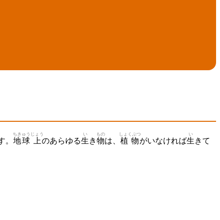
ちきゅう
じょう
い
もの
しょくぶつ
い
す。
地球
上
のあらゆる
生
き
物
は、
植物
がいなければ
生
きて