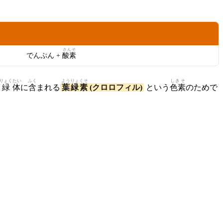
せいせい
ぶつ
生成
物
さんそ
でんぷん +
酸素
りょくたい
ふく
ようりょくそ
しきそ
葉緑体
に
含
まれる
葉緑素
(クロロフィル)
という
色素
のためで