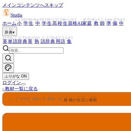
メインコンテンツへスキップ
Studia
しょう
がく
せい
ちゅう
がく
せい
こう
こう
せい
しかく
か
てい
きょう
し
じゅん
び
ちゅう
ホーム
小
学
生
中
学
生
高
校
生
資格
AI
家
庭
教
師
準
備
中
じ
てん
辞
典
▾
えい
たん
ご
じ
てん
えい
じゅく
ご
じ
てん
よう
ご
しゅう
英
単
語
辞
典
英
熟
語
辞
典
用
語
集
ふりがな
ON
ログイン
‹
教材一覧に戻る
しょくぶつ
せいかつ
しゅるい
トップ
中学生
理科 1年
教材一覧
›
›
›
›
植物
の
生活
と
種類
理科 1年