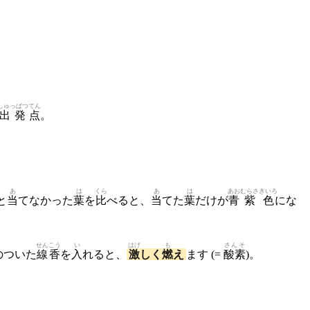
しゅっぱつ
てん
出発
点
。
あ
は
くら
あ
は
あお
むらさきいろ
と
当
てなかった
葉
を
比
べると、
当
てた
葉
だけが
青
紫色
にな
せんこう
い
はげ
も
さんそ
のついた
線香
を
入
れると、
激
しく
燃
え
ます (=
酸素
)。