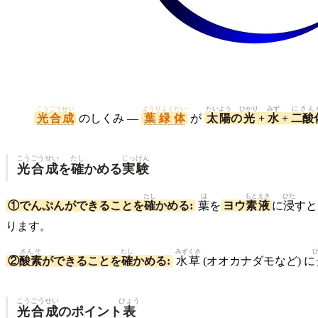
こうごうせい
ようりょくたい
たい
よう
ひかり
みず
にさん
光合成
のしくみ —
葉緑体
が
太
陽
の
光
+
水
+
二酸
こうごうせい
たし
じっけん
光合成
を
確
かめる
実験
たし
は
もと
えき
ひた
①でんぷんができることを
確
かめる:
葉
を
ヨウ
素
液
に
浸
すと
ります。
さんそ
たし
みずくさ
②
酸素
ができることを
確
かめる:
水草
(オオカナダモなど) に
こうごうせい
ひょう
光合成
のポイント
表