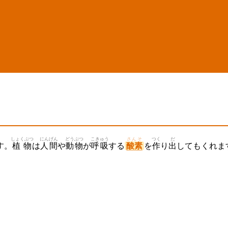
しょくぶつ
にんげん
どうぶつ
こきゅう
さんそ
つく
だ
す。
植物
は
人間
や
動物
が
呼吸
する
酸素
を
作
り
出
してもくれま