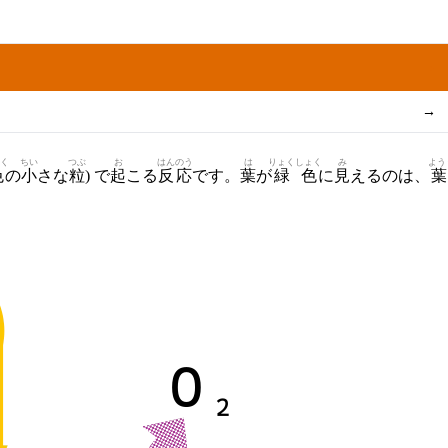
→
→
く
ちい
つぶ
お
はんのう
は
りょくしょく
み
よう
色
の
小
さな
粒
) で
起
こる
反応
です。
葉
が
緑色
に
見
えるのは、