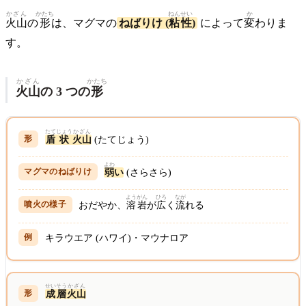
かざん
かたち
ねんせい
か
火山
の
形
は、マグマの
ねばりけ (
粘性
)
によって
変
わりま
す。
かざん
かたち
火山
の 3 つの
形
たて
じょう
かざん
盾
状
火山
(たてじょう)
よわ
弱
い
(さらさら)
ようがん
ひろ
なが
おだやか、
溶岩
が
広
く
流
れる
キラウエア (ハワイ)・マウナロア
せいそう
かざん
成層
火山