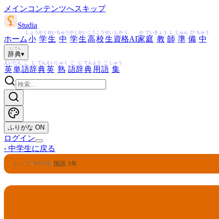
メインコンテンツへスキップ
Studia
しょう
がく
せい
ちゅう
がく
せい
こう
こう
せい
しかく
か
てい
きょう
し
じゅん
び
ちゅう
ホーム
小
学
生
中
学
生
高
校
生
資格
AI
家
庭
教
師
準
備
中
じ
てん
辞
典
▾
えい
たん
ご
じ
てん
えい
じゅく
ご
じ
てん
よう
ご
しゅう
英
単
語
辞
典
英
熟
語
辞
典
用
語
集
ふりがな
ON
ログイン
‹
中学生に戻る
トップ
中学生
国語 3年
›
›
国語 3年