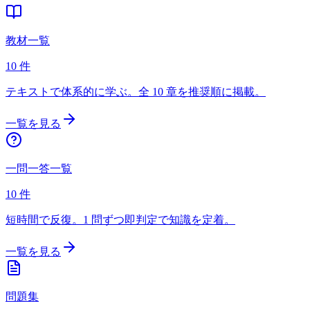
教材一覧
10
件
テキストで体系的に学ぶ。全 10 章を推奨順に掲載。
一覧を見る
一問一答一覧
10
件
短時間で反復。1 問ずつ即判定で知識を定着。
一覧を見る
問題集