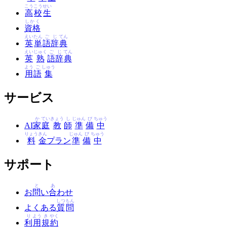
こう
こう
せい
高
校
生
しかく
資格
えい
たん
ご
じ
てん
英
単
語
辞
典
えい
じゅく
ご
じ
てん
英
熟
語
辞
典
よう
ご
しゅう
用
語
集
サービス
か
てい
きょう
し
じゅん
び
ちゅう
AI
家
庭
教
師
準
備
中
りょう
きん
じゅん
び
ちゅう
料
金
プラン
準
備
中
サポート
と
あ
お
問
い
合
わせ
しつ
もん
よくある
質
問
り
よう
き
やく
利
用
規
約