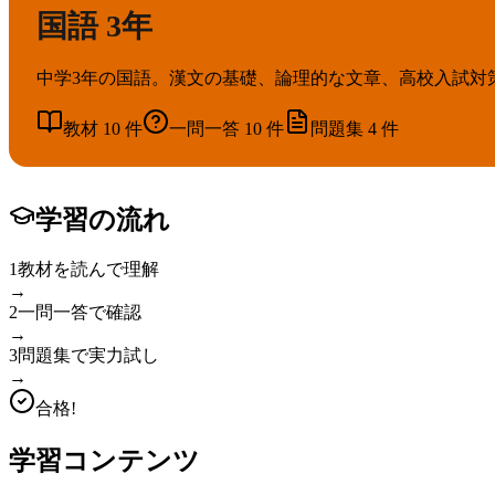
国語 3年
中学3年の国語。漢文の基礎、論理的な文章、高校入試対
教材
10
件
一問一答
10
件
問題集
4
件
学習の流れ
1
教材を読んで理解
→
2
一問一答で確認
→
3
問題集で実力試し
→
合格!
学習コンテンツ