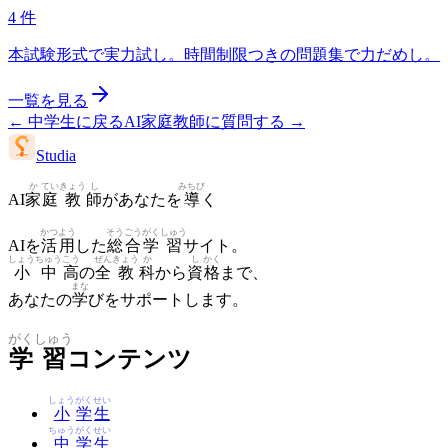
4
件
本試験形式で実力試し。時間制限つきの問題集で力だめし。
一覧を見る
←
中学生に戻る
AI家庭教師に質問する
→
Studia
か
てい
きょう
し
みちび
AI
家
庭
教
師
があなたを
導
く
かつ
よう
そう
ごう
がく
しゅう
AIを
活
用
した
総
合
学
習
サイト。
しょう
ちゅう
こう
ぜん
きょう
か
し
かく
小
中
高
の
全
教
科
から
資
格
まで、
まな
あなたの
学
びをサポートします。
がく
しゅう
学
習
コンテンツ
しょう
がく
せい
小
学
生
ちゅう
がく
せい
中
学
生