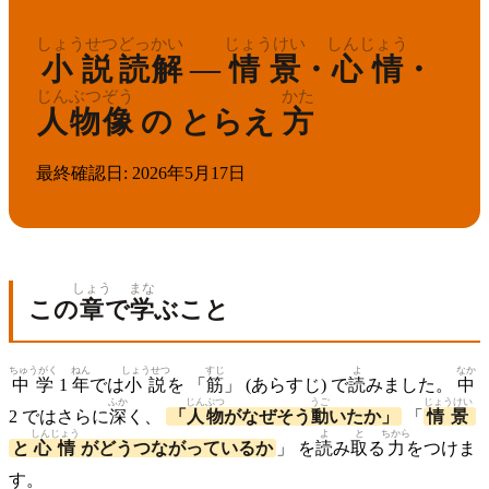
しょうせつ
どっかい
じょうけい
しんじょう
小説
読解
—
情景
・
心情
・
じんぶつ
ぞう
かた
人物
像
の とらえ
方
最終確認日
:
2026年5月17日
しょう
まな
この
章
で
学
ぶこと
ちゅうがく
ねん
しょうせつ
すじ
よ
なか
中学
1
年
では
小説
を 「
筋
」 (あらすじ) で
読
みました。
中
ふか
じんぶつ
うご
じょうけい
2 ではさらに
深
く、
「
人物
がなぜそう
動
いたか」
「
情景
しんじょう
よ
と
ちから
と
心情
がどうつながっているか
」 を
読
み
取
る
力
をつけま
す。