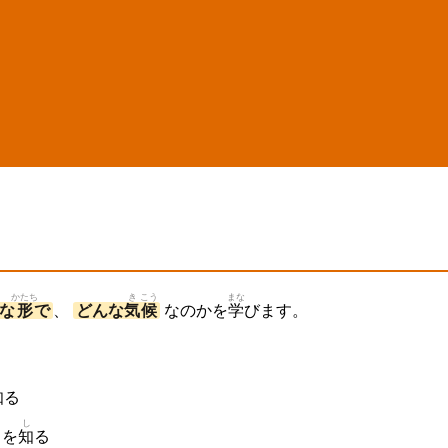
かたち
き
こう
まな
な
形
で
、
どんな
気
候
なのかを
学
びます。
し
知
る
し
を
知
る