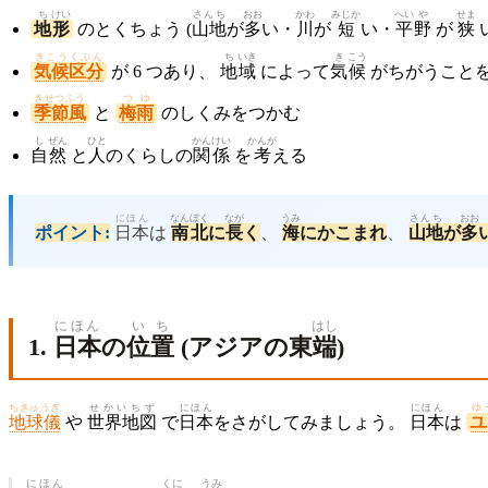
ち
けい
さんち
おお
かわ
みじか
へい
や
せま
地
形
のとくちょう (
山地
が
多
い・
川
が
短
い・
平
野
が
狭
きこうくぶん
ち
いき
き
こう
気候区分
が 6 つあり、
地
域
によって
気
候
がちがうこと
きせつふう
つゆ
季節風
と
梅雨
のしくみをつかむ
し
ぜん
ひと
かん
けい
かんが
自
然
と
人
のくらしの
関
係
を
考
える
にほん
なんぼく
なが
うみ
さんち
おお
ポイント:
日本
は
南北
に
長
く
、
海
にかこまれ
、
山地
が
多
にほん
い
ち
はし
1.
日本
の
位
置
(アジアの東
端
)
ちきゅうぎ
せかいちず
にほん
にほん
ゆ
地球儀
や
世界地図
で
日本
をさがしてみましょう。
日本
は
ユ
にほん
くに
うみ