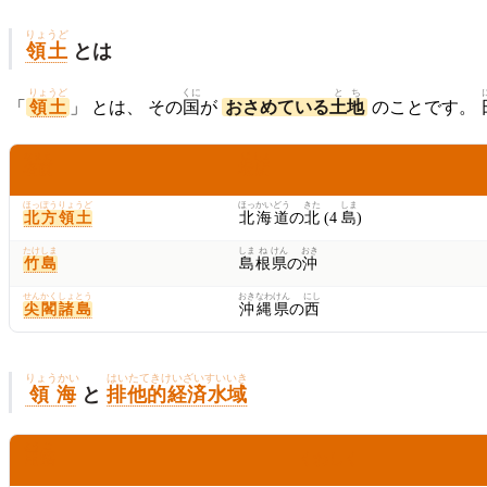
りょうど
領土
とは
りょうど
くに
とち
「
領土
」 とは、 その
国
が
おさめている
土地
のことです。
なまえ
ば
しょ
名前
場
所
ほっぽうりょうど
ほっ
かい
どう
きた
しま
北方領土
北
海
道
の
北
(4
島
)
たけしま
しま
ね
けん
おき
竹島
島
根
県
の
沖
せんかくしょとう
おき
なわ
けん
にし
尖閣諸島
沖
縄
県
の
西
りょうかい
はいたてきけいざいすいいき
領海
と
排他的経済水域
よう
ご
用
語
くわしく