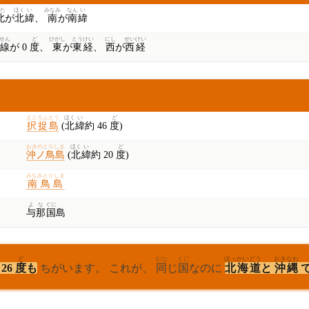
た
ほく
い
みなみ
なん
い
北
が
北
緯
、
南
が
南
緯
せん
ど
ひがし
とう
けい
にし
せい
けい
線
が 0
度
、
東
が
東
経
、
西
が
西
経
しま
なまえ
島
の
名前
えとろふとう
ほく
い
ど
択捉島
(
北
緯
約 46
度
)
おきのとりしま
ほく
い
ど
沖ノ鳥島
(
北
緯
約 20
度
)
みなみとりしま
南鳥島
よ
な
ぐに
与
那
国
島
ど
おな
くに
ほっ
かい
どう
おき
なわ
26
度
も
ちがいます。 これが、
同
じ
国
なのに
北
海
道
と
沖
縄