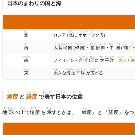
日本
のまわりの
国
と
海
ほう
がく
くに
うみ
方
角
国
や
海
きた
きた
オホーツクかい
北
ロシア (
北
に
オホーツク海
)
にし
だい
かん
みん
こく
かんこく
きたちょうせん
ちゅうごく
かん
に
西
大
韓
民
国
(
韓国
)・
北朝鮮
・
中国
(
間
に
みなみ
たいわん
かん
たいへいよう
ひがししなかい
南
フィリピン・
台湾
(
間
に
太平洋
・
東シナ海
ひがし
おお
うみ
たいへいよう
ひろ
東
大
きな
海
太平洋
が
広
がる
いど
けいど
あらわ
にほん
い
ち
緯度
と
経度
で
表
す
日本
の
位
置
ち
きゅう
うえ
ば
しょ
しめ
い
ど
けい
ど
地
球
の
上
で
場
所
を
示
すときは、 「
緯
度
」 と 「
経
度
」 を
よう
ご
なに
あらわ
用
語
何
を
表
すか