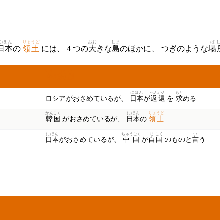
にほん
りょうど
おお
しま
ば
日本
の
領土
には、 4 つの
大
きな
島
のほかに、 つぎのような
場
いま
もん
だい
今
の
問
題
にほん
へん
かん
もと
ロシアがおさめているが、
日本
が
返
還
を
求
める
かんこく
にほん
りょうど
韓国
がおさめているが、
日本
の
領土
にほん
ちゅうごく
じ
こく
い
日本
がおさめているが、
中国
が
自
国
のものと
言
う