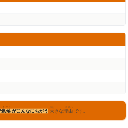
き
こう
おお
り
ゆう
で
気
候
がこんなにちがう
大
きな
理
由
です。