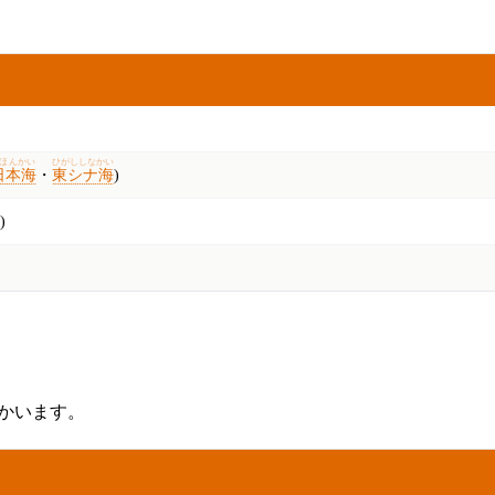
ほんかい
ひがししなかい
日本海
・
東シナ海
)
)
つかいます。