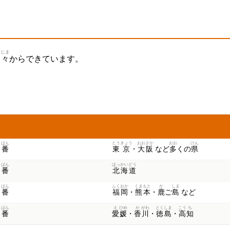
まじま
島々
からできています。
じゅん
い
おも
と
どう
ふ
けん
さの
順
位
主
な
都
道
府
県
ばん
とう
きょう
おお
さか
おお
けん
1
番
東
京
・
大
阪
など
多
くの
県
ばん
ほっ
かい
どう
2
番
北
海
道
ばん
ふく
おか
くま
もと
か
しま
3
番
福
岡
・
熊
本
・
鹿
ご
島
など
ばん
え
ひめ
か
がわ
とく
しま
こう
ち
4
番
愛
媛
・
香
川
・
徳
島
・
高
知