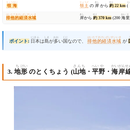
りょうかい
りょうど
きし
やく
じ
領海
領土
の
岸
から
約
22 km
(
はいたてきけいざいすいいき
きし
やく
かい
り
排他的経済水域
岸
から
約
370 km
(200
海
里
にほん
しま
おお
くに
はいたてきけいざいすいいき
ポイント:
日本
は
島
が
多
い
国
なので、
排他的経済水域
が
ち
けい
さんち
へい
や
かい
がん
せ
3.
地
形
のとくちょう (
山地
・
平
野
・
海
岸