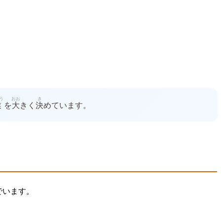
う
おお
き
業
を
大
きく
決
めています。
でいます。