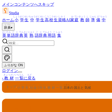
メインコンテンツへスキップ
Studia
しょう
がく
せい
ちゅう
がく
せい
こう
こう
せい
しかく
か
てい
きょう
し
じゅん
び
ちゅう
ホーム
小
学
生
中
学
生
高
校
生
資格
AI
家
庭
教
師
準
備
中
じ
てん
辞
典
▾
えい
たん
ご
じ
てん
えい
じゅく
ご
じ
てん
よう
ご
しゅう
英
単
語
辞
典
英
熟
語
辞
典
用
語
集
ふりがな
ON
ログイン
きょうざい
いちらん
もど
‹
教材
一覧
に
戻
る
しょうがくせい
しゃかい
ねんせい
きょうざい
いちらん
にほん
こくど
きこう
トップ
›
›
›
›
小学生
社会
5
年生
教材
一覧
日本
の
国土
と
気候
しゃかい
ねんせい
5
社会
年生