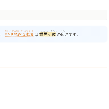
はいたてきけいざいすいいき
せ
かい
くらい
ひろ
が、
排他的経済水域
は
世
界
6
位
の
広
さです。