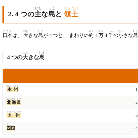
おも
しま
りょうど
2. 4 つの
主
な
島
と
領土
にほん
おお
しま
やく
まん
せん
ちい
し
日本
は、
大
きな
島
が 4 つと、 まわりの
約
1
万
4
千
の
小
さな
おお
しま
4 つの
大
きな
島
しま
おお
島
大
き
ほんしゅう
本州
ほっ
かい
どう
北
海
道
きゅうしゅう
九州
しこく
四国