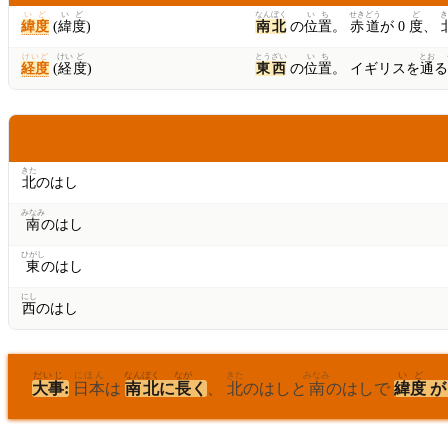
いど
い
ど
なんぼく
い
ち
せき
どう
ど
き
緯度
(
緯
度
)
南北
の
位
置
。
赤
道
が 0
度
、
けいど
けい
ど
とうざい
い
ち
とお
経度
(
経
度
)
東西
の
位
置
。 イギリスを
通
る
にほん
日本
のはし
きた
北
のはし
みなみ
南
のはし
ひがし
東
のはし
にし
西
のはし
だいじ
にほん
なんぼく
なが
きた
みなみ
い
ど
大事
:
日本
は
南北
に
長
く
、
北
のはしと
南
のはしで
緯
度
が 