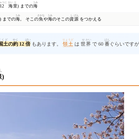
ゅうに
かい
り
うみ
12
海
里
) までの
海
うみ
さかな
うみ
し
げん
) までの
海
。 そこの
魚
や
海
のそこの
資
源
をつかえる
こくど
やく
ばい
りょうど
せ
かい
ばん
国土
の
約
12
倍
もあります。
領土
は
世
界
で 60
番
ぐらいです
ん
線
)