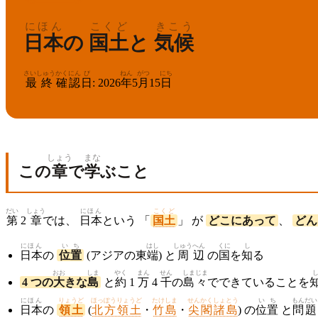
にほん
こくど
きこう
日本
の
国土
と
気候
さいしゅう
かくにん
び
ねん
がつ
にち
最終
確認
日
:
2026
年
5
月
15
日
しょう
まな
この
章
で
学
ぶこと
だい
しょう
にほん
こくど
第
2
章
では、
日本
という 「
国土
」 が
どこにあって
、
どん
にほん
い
ち
はし
しゅう
へん
くに
し
日本
の
位
置
(アジアの東
端
) と
周
辺
の
国
を
知
る
おお
しま
やく
まん
せん
しまじま
4 つの
大
きな
島
と
約
1
万
4
千
の
島々
でできていることを
にほん
りょうど
ほっぽうりょうど
たけしま
せんかくしょとう
い
ち
もん
だい
日本
の
領土
(
北方領土
・
竹島
・
尖閣諸島
) の
位
置
と
問
題