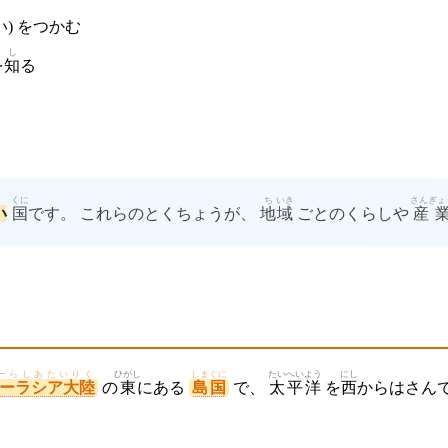
い) をつかむ
し
を
知
る
くに
ち
いき
さんぎょ
い
国
です。 これらのとくちょうが、
地
域
ごとのくらしや
産
ーらしあたいりく
ひがし
しまぐに
たいへいよう
にし
ーラシア大陸
の
東
にある
島国
で、
太平洋
を
西
からはさん