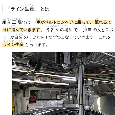
せい
さん
「ライン
生
産
」 とは
くみたて
こうじょう
しゃ
の
なが
組立
工場
では、
車
がベルトコンベアに
乗
って、
流
れるよ
すす
かく
おのおの
ば
しょ
たん
とう
ひと
うに
進
んでいきます
。
各
各々
の
場
所
で、
担
当
の
人
とロボ
じ
ぶん
ットが
自
分
のしごとを 1 つずつこなしていきます。 これを
ラインせいさん
い
ライン生産
と
言
います。