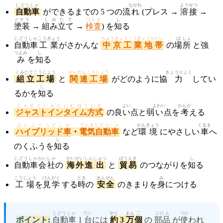
じどうしゃ
ながれ
ようせつ
自動車
ができるまでの 5 つの流
れ
(プレス →
溶接
→
とそう
くみたて
けんさ
し
塗装
→
組み立て
→
検査
) を
知
る
じどうしゃ
こうぎょう
ちゅうきょうこうぎょうちたい
ば
しょ
自動車
工業
がさかんな
中京工業地帯
の
場
所
と強
つよみ
し
み
を
知
る
くみたてこうじょう
かんれんこうじょう
きょうりょく
組立工場
と
関連工場
がどのように協
力
してい
し
るかを
知
る
じゃすといんたいむほうしき
よい
よわい
かんが
ジャストインタイム方式
の良
い
点と弱
い
点を
考
える
はいぶりっどしゃ
でんきじどうしゃ
かんきょう
くるま
ハイブリッド車
・
電気自動車
など
環境
にやさしい
車
へ
し
のくふうを
知
る
じどうしゃ
かいしゃ
かい
がい
しん
しゅつ
ぼうえき
し
自動車
会社
の
海
外
進
出
と
貿易
のつながりを
知
る
こうじょう
けん
がく
とき
あん
ぜん
み
工場
を
見
学
する
時
の
安
全
のきまりを
身
につける
じどうしゃ
だい
やく
まん
こ
ぶひん
つか
ポイント:
自動車
1
台
には
約
3
万
個
の
部品
が
使
われ