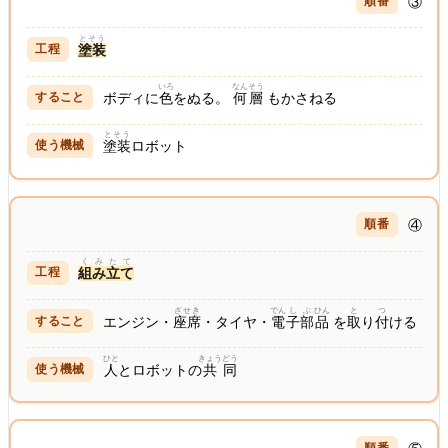
③
とそう
塗装
いろ
なん
そう
ボディに
色
をぬる。
何
層
もかさねる
とそう
塗装
ロボット
④
くみたて
組み立て
ざせき
でん
し
ぶ
ひん
と
つ
エンジン・
座席
・タイヤ・
電
子
部
品
を
取
り
付
ける
ひと
きょう
どう
人
とロボットの
共
同