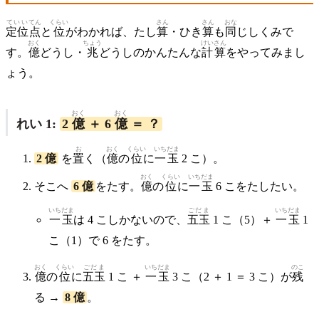
ていい
てん
くらい
さん
さん
おな
定位
点
と
位
がわかれば、たし
算
・ひき
算
も
同
じしくみで
おく
ちょう
けいさん
す。
億
どうし・
兆
どうしのかんたんな
計算
をやってみまし
ょう。
おく
おく
れい 1:
2
億
＋ 6
億
＝ ？
お
おく
くらい
いちだま
2 億
を
置
く（
億
の
位
に
一玉
2 こ）。
おく
くらい
いちだま
そこへ
6 億
をたす。
億
の
位
に
一玉
6 こをたしたい。
いちだま
ごだま
いちだま
一玉
は 4 こしかないので、
五玉
1 こ（5）＋
一玉
1
こ（1）で 6 をたす。
おく
くらい
ごだま
いちだま
のこ
億
の
位
に
五玉
1 こ ＋
一玉
3 こ（2 ＋ 1 ＝ 3 こ）が
残
る →
8 億
。