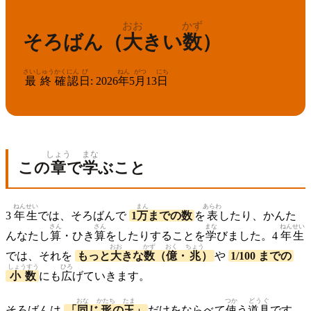
おお
かず
そろばん（
大
きい
数
）
さいしゅう
かくにん
び
ねん
がつ
にち
最終
確認
日
:
2026
年
5
月
13
日
しょう
まな
この
章
で
学
ぶこと
ねん
せい
まん
あらわ
3
年
生
では、そろばんで
1
万
までの数
を
表
したり、かんた
さん
さん
まな
ねん
せい
んなたし
算
・ひき
算
をしたりすることを
学
びました。4
年
生
おお
かず
おく
ちょう
では、それを
もっと
大
きな
数
（
億
・
兆
）
や
1/100 までの
しょうすう
ひろ
小数
にも
広
げていきます。
おな
かたち
たま
つか
どうぐ
そろばんは
「
同
じ
形
の
玉
」
だけをならべて
使
う
道具
です。