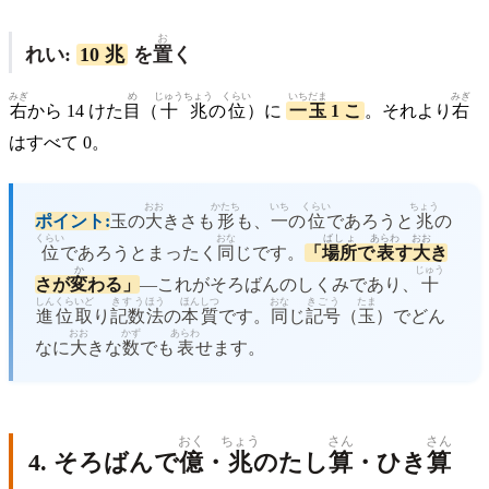
お
れい:
10 兆
を
置
く
みぎ
め
じゅう
ちょう
くらい
いちだま
みぎ
右
から 14 けた
目
（
十
兆
の
位
）に
一玉
1 こ
。それより
右
はすべて 0。
おお
かたち
いち
くらい
ちょう
ポイント:
玉の
大
きさも
形
も、
一
の
位
であろうと
兆
の
くらい
おな
ばしょ
あらわ
おお
位
であろうとまったく
同
じです。
「
場所
で
表
す
大
き
か
じゅう
さが
変
わる」
—これがそろばんのしくみであり、
十
しん
くらいど
きすう
ほう
ほんしつ
おな
きごう
たま
進
位取
り
記数
法
の
本質
です。
同
じ
記号
（
玉
）でどん
おお
かず
あらわ
なに
大
きな
数
でも
表
せます。
おく
ちょう
さん
さん
4. そろばんで
億
・
兆
のたし
算
・ひき
算