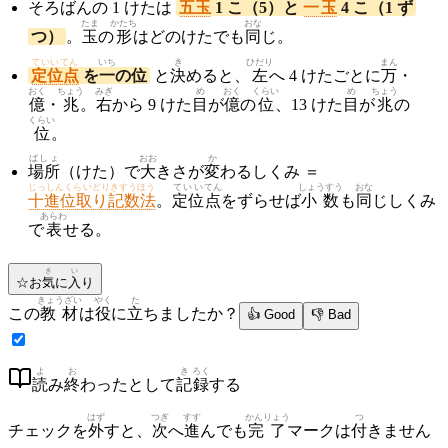
そろばんの 1 けたは
五玉
1 こ（5）と
一玉
4 こ（1 ず
たま
かたち
おな
つ）
。
玉
の
形
はどのけたでも
同
じ。
ていいてん
いち
き
ひだり
まん
定位点
を
一
の位
と
決
めると、
左
へ 4 けたごとに
万
・
おく
ちょう
みぎ
め
おく
くらい
め
ちょう
億
・
兆
。
右
から 9 けた
目
が
億
の
位
、13 けた
目
が
兆
の
くらい
位
。
ばしょ
おお
か
場所
（けた）で
大
きさが
変
わるしくみ ＝
じっしんくらいどりきすうほう
ていい
てん
しょうすう
おな
十進位取り記数法
。
定位
点
をずらせば
小数
も
同
じしくみ
あらわ
で
表
せる。
き
い
☆
お
気
に
入
り
きょうざい
やく
た
この
教材
は
役
に
立
ちましたか？
👍 Good
👎 Bad
よ
お
き
ろく
読
み
終
わったとして
記
録
する
はず
つぎ
すす
かんりょう
つ
チェックを
外
すと、
次
へ
進
んでも
完了
マークは
付
きません