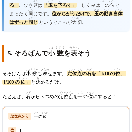
さん
たま
お
いち
くらい
る」
、ひき
算
は
「
玉
を
下
ろす」
。しくみは
一
の
位
と
おな
たま
うご
じたい
まったく
同
じです。
位がちがうだけで、
玉
の
動
き
自体
おな
たいせつ
はずっと
同
じ
というところが
大切
。
しょうすう
あらわ
5. そろばんで
小数
を
表
そう
しょうすう
あらわ
ていい
てん
みぎ
くらい
そろばんは
小数
も
表
せます。
定位
点
の
右
を「1/10 の
位
、
くらい
き
1/100 の
位
」
と
決
めるだけ。
みぎ
ていい
てん
いち
くらい
たとえば、
右
から 3 つめの
定位
点
を
一
の
位
にすると：
いち
くらい
一
の
位
1