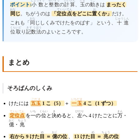
しょうすう
せいすう
けいさん
たま
うご
ポイント:
小数
と
整数
の
計算
、
玉
の
動
きは
まったく
おな
ていい
てん
お
同
じ
。ちがうのは
「
定位
点
をどこに
置
くか」
だけ。
おな
じゅう
しん
これも「
同
じしくみでけたをのばす」 という、
十
進
くらいど
きすう
ほう
位取
り
記数
法
のよいところです。
まとめ
そろばんのしくみ
ごだま
いちだま
けたには
五玉
1 こ（5）
＋
一玉
4 こ（1 ずつ）
ていいてん
いち
くらい
き
ひだり
まん
定位点
を
一
の
位
と
決
めると、
左
へ 4 けたごとに
万
・
おく
ちょう
億
・
兆
め
おく
め
ちょう
右から 9 けた
目
＝
億
の位
、
13 けた
目
＝
兆
の位