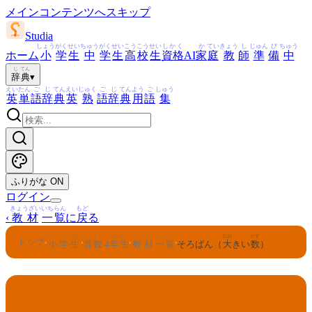
メインコンテンツへスキップ
Studia
しょう
がく
せい
ちゅう
がく
せい
こう
こう
せい
しかく
か
てい
きょう
し
じゅん
び
ちゅう
ホーム
小
学
生
中
学
生
高
校
生
資格
AI
家
庭
教
師
準
備
中
じ
てん
辞
典
▾
えい
たん
ご
じ
てん
えい
じゅく
ご
じ
てん
よう
ご
しゅう
英
単
語
辞
典
英
熟
語
辞
典
用
語
集
ふりがな
ON
ログイン
きょうざい
いちらん
もど
‹
教材
一覧
に
戻
る
しょうがくせい
さんすう
ねんせい
きょうざい
いちらん
おお
かず
トップ
›
›
›
›
小学生
算数
4
年生
教材
一覧
そろばん（
大
きい
数
）
さんすう
ねんせい
4
算数
年生