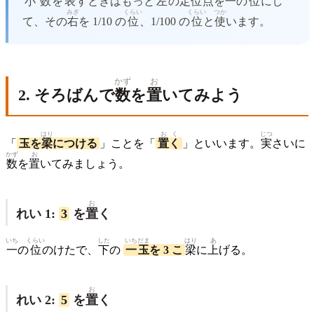
小数
を
表
すときはもっと
左
の
定位
点
を
一
の
位
にし
みぎ
くらい
くらい
つか
て、その
右
を 1/10 の
位
、1/100 の
位
と
使
います。
かず
お
2. そろばんで
数
を
置
いてみよう
はり
おく
じつ
「
玉を
梁
につける
」ことを「
置く
」といいます。
実
さいに
かず
お
数
を
置
いてみましょう。
お
れい 1:
3
を
置
く
いち
くらい
した
いちだま
はり
あ
一
の
位
のけたで、
下
の
一玉
を 3 こ
梁
に
上
げる。
お
れい 2:
5
を
置
く