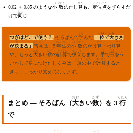
しょうすう
さん
ていい
てん
0.02 ＋ 0.85 のような
小数
のたし
算
も、
定位
点
をずらすだ
おな
けで
同
じ
つか
まな
くらい
おお
つぎはどこで
使
う？:
そろばんで
学
んだ
「
位
で
大
きさ
き
かんかく
ねんせい
しょうすう
ざん
ざん
が
決
まる」
感覚
は、5
年生
の
小数
のかけ
算
・わり
算
おお
かず
けいさん
やくだ
て
たま
や、もっと
大
きい
数
の
計算
で
役立
ちます。
手
で
玉
をう
み
あたま
なか
けいさん
ごかして
身
につけたしくみは、
頭
の
中
で
計算
すると
ささ
きも、しっかり
支
えになります。
おお
かず
くだり
まとめ — そろばん（
大
きい
数
）を 3
行
で
ごだま
いちだま