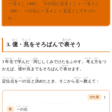
いちだま
じゅう
くらい
ごだま
いちだま
一玉
4 こ（400）、
十
の
位
に
五玉
1 こ ＋
一玉
3 こ
いち
くらい
いちだま
ごだま
（80）、
一
の
位
に
一玉
4 こ ＋
五玉
1 こで 9（5＋
4）。
おく
ちょう
あらわ
3.
億
・
兆
をそろばんで
表
そう
ねん
せい
まな
おな
かんが
かた
3
年
生
で
学
んだ「
同
じしくみでけたをふやす」
考
え
方
をつ
おく
ちょう
あらわ
かえば、
億
や
兆
までもそろばんで
表
せます。
ていい
てん
いち
くらい
き
ひだり
かぞ
定位
点
を
一
の
位
と
決
めたとき、そこから
左
へ
数
えて：
1
いち
くらい
一
の
位