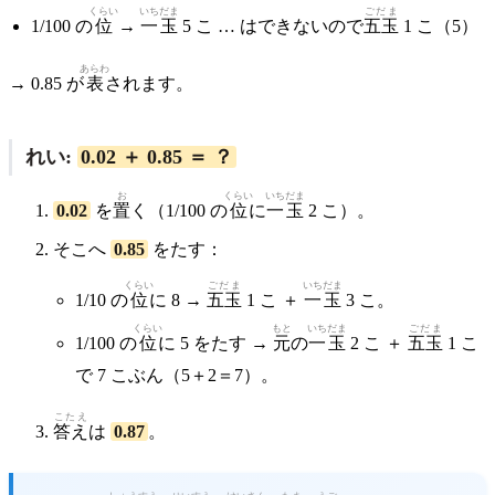
くらい
いちだま
ごだま
1/100 の
位
→
一玉
5 こ … はできないので
五玉
1 こ（5）
あらわ
→ 0.85 が
表
されます。
れい:
0.02 ＋ 0.85 ＝ ？
お
くらい
いちだま
0.02
を
置
く（1/100 の
位
に
一玉
2 こ）。
そこへ
0.85
をたす：
くらい
ごだま
いちだま
1/10 の
位
に 8 →
五玉
1 こ ＋
一玉
3 こ。
くらい
もと
いちだま
ごだま
1/100 の
位
に 5 をたす →
元
の
一玉
2 こ ＋
五玉
1 こ
で 7 こぶん（5＋2＝7）。
こたえ
答え
は
0.87
。