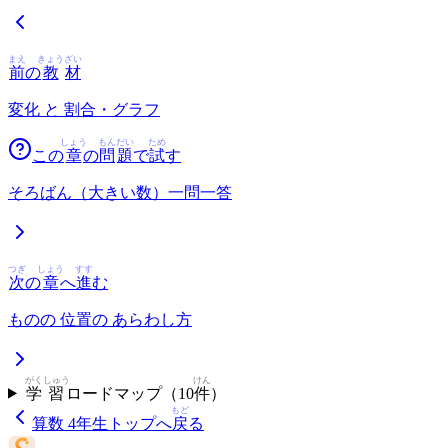
まえ
きょう
ざい
前
の
教
材
変化 と 割合・グラフ
しょう
もん
だい
ため
この
章
の
問
題
で
試
す
そろばん（大きい数）一問一答
つぎ
しょう
すす
次
の
章
へ
進
む
ものの 位置の あらわし方
がく
しゅう
けん
学
習
ロードマップ（
10
件
）
もど
算数 4年生
トップへ
戻
る