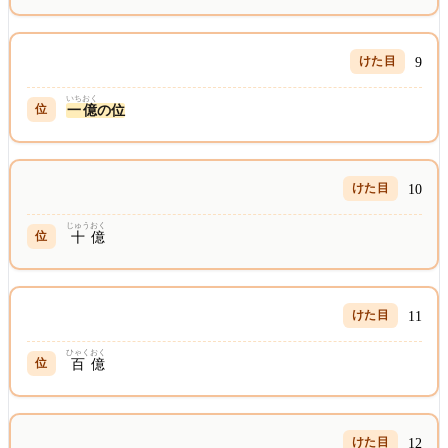
9
いち
おく
一
億
の位
10
じゅう
おく
十
億
11
ひゃく
おく
百
億
12