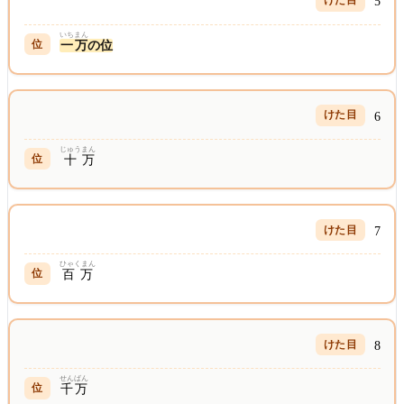
5
いち
まん
一
万
の位
6
じゅう
まん
十
万
7
ひゃくまん
百万
8
せんばん
千万