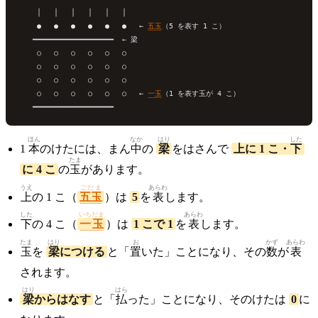
    │   │   │   │   │   │

    ●   ●   ●   ●   ●   ●   ← 
五玉
（5 を表す 1 こ）

   ━━━━━━━━━━━━━━━━━━━  ← 
梁
    ○   ○   ○   ○   ○   ○

    ○   ○   ○   ○   ○   ○

    ○   ○   ○   ○   ○   ○

    ○   ○   ○   ○   ○   ○   ← 
一玉
（1 を表す玉が 4 こ）

ほん
なか
はり
した
1
本
のけたには、まん
中
の
梁
をはさんで
上に 1 こ・
下
たま
に 4 こ
の
玉
があります。
うえ
ごだま
あらわ
上
の 1 こ（
五玉
）は
5
を
表
します。
した
いちだま
あらわ
下
の 4 こ（
一玉
）は
1 こで 1
を
表
します。
たま
はり
お
かず
あらわ
玉
を
梁
につける
と「
置
いた」ことになり、その
数
が
表
されます。
はり
はら
梁
からはなす
と「
払
った」ことになり、そのけたは
0
に