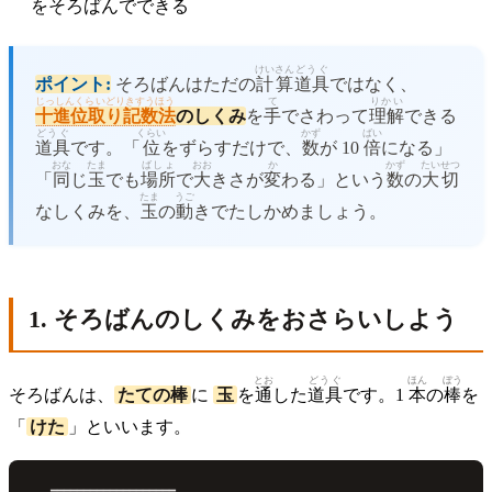
をそろばんでできる
けいさん
どうぐ
ポイント:
そろばんはただの
計算
道具
ではなく、
じっしんくらいどりきすうほう
て
りかい
十進位取り記数法
のしくみ
を
手
でさわって
理解
できる
どうぐ
くらい
かず
ばい
道具
です。「
位
をずらすだけで、
数
が 10
倍
になる」
おな
たま
ばしょ
おお
か
かず
たいせつ
「
同
じ
玉
でも
場所
で
大
きさが
変
わる」という
数
の
大切
たま
うご
なしくみを、
玉
の
動
きでたしかめましょう。
1. そろばんのしくみをおさらいしよう
とお
どうぐ
ほん
ぼう
そろばんは、
たての棒
に
玉
を
通
した
道具
です。1
本
の
棒
を
「
けた
」といいます。
   ━━━━━━━━━━━━━━━━━━━
