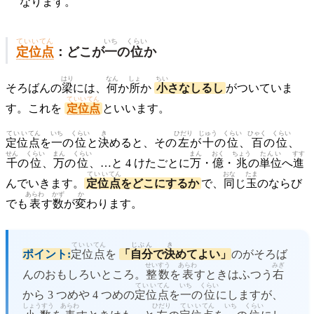
なります。
ていいてん
いち
くらい
定位点
：どこが
一
の
位
か
はり
なん
しょ
ちい
そろばんの
梁
には、
何
か
所
か
小
さなしるし
がついていま
ていいてん
す。これを
定位点
といいます。
ていい
てん
いち
くらい
き
ひだり
じゅう
くらい
ひゃく
くらい
定位
点
を
一
の
位
と
決
めると、その
左
が
十
の
位
、
百
の
位
、
せん
くらい
まん
くらい
まん
おく
ちょう
たんい
すす
千
の
位
、
万
の
位
、…と 4 けたごとに
万
・
億
・
兆
の
単位
へ
進
ていい
てん
おな
たま
んでいきます。
定位
点
をどこにするか
で、
同
じ
玉
のならび
あらわ
かず
か
でも
表
す
数
が
変
わります。
ていい
てん
じぶん
き
ポイント:
定位
点
を
「
自分
で
決
めてよい」
のがそろば
せいすう
あらわ
みぎ
んのおもしろいところ。
整数
を
表
すときはふつう
右
ていい
てん
いち
くらい
から 3 つめや 4 つめの
定位
点
を
一
の
位
にしますが、
しょうすう
あらわ
ひだり
ていい
てん
いち
くらい