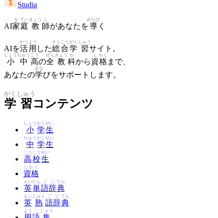
Studia
か
てい
きょう
し
みちび
AI
家
庭
教
師
があなたを
導
く
かつ
よう
そう
ごう
がく
しゅう
AIを
活
用
した
総
合
学
習
サイト。
しょう
ちゅう
こう
ぜん
きょう
か
し
かく
小
中
高
の
全
教
科
から
資
格
まで、
まな
あなたの
学
びをサポートします。
がく
しゅう
学
習
コンテンツ
しょう
がく
せい
小
学
生
ちゅう
がく
せい
中
学
生
こう
こう
せい
高
校
生
しかく
資格
えい
たん
ご
じ
てん
英
単
語
辞
典
えい
じゅく
ご
じ
てん
英
熟
語
辞
典
よう
ご
しゅう
用
語
集