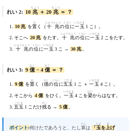
ちょう
ちょう
れい 2:
10
兆
＋ 20
兆
＝ ？
お
じゅう
ちょう
くらい
いちだま
10 兆
を
置
く（
十
兆
の
位
に
一玉
1 こ）。
じゅう
ちょう
くらい
いちだま
そこへ
20 兆
をたす。
十
兆
の
位
に
一玉
2 こをたす。
じゅう
ちょう
くらい
いちだま
十
兆
の
位
に
一玉
3 こ →
30 兆
。
おく
おく
れい 3:
9
億
− 4
億
＝ ？
お
おく
くらい
ごだま
いちだま
9 億
を
置
く（
億
の
位
に
五玉
1 こ ＋
一玉
4 こ）。
いちだま
はり
そこから
4 億
をひく。
一玉
4 こを
梁
からはなす。
ごだま
のこ
五玉
1 こだけ
残
る →
5 億
。
さん
たま
あ
ポイント:
何けたであろうと、たし
算
は
「
玉
を
上
げ