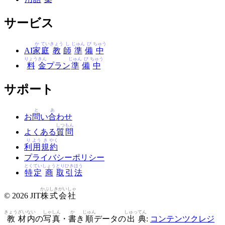
サービス
か
てい
きょう
し
じゅん
び
ちゅう
AI
家
庭
教
師
準
備
中
りょう
きん
じゅん
び
ちゅう
料
金
プラン
準
備
中
サポート
と
あ
お
問
い
合
わせ
しつ
もん
よくある
質
問
り
よう
き
やく
利
用
規
約
プライバシーポリシー
とく
てい
しょう
とり
ひき
ほう
特
定
商
取
引
法
かぶ
しき
がい
しゃ
© 2026 JIT
株
式
会
社
きょう
ざい
ない
しゃ
しん
か
じゅん
しゅっ
てん
教
材
内
の
写
真
・
書
き
順
データの
出
典
:
コンテンツクレジ