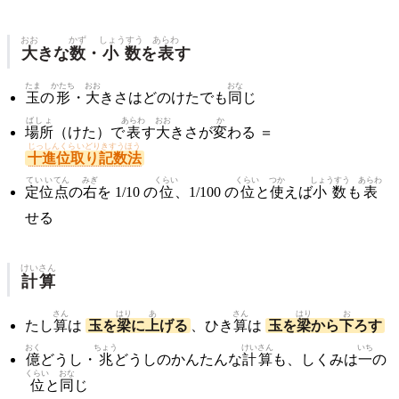
おお
かず
しょうすう
あらわ
大
きな
数
・
小数
を
表
す
たま
かたち
おお
おな
玉
の
形
・
大
きさはどのけたでも
同
じ
ばしょ
あらわ
おお
か
場所
（けた）で
表
す
大
きさが
変
わる ＝
じっしんくらいどりきすうほう
十進位取り記数法
ていい
てん
みぎ
くらい
くらい
つか
しょうすう
あらわ
定位
点
の
右
を 1/10 の
位
、1/100 の
位
と
使
えば
小数
も
表
せる
けいさん
計算
さん
はり
あ
さん
はり
お
たし
算
は
玉を
梁
に
上
げる
、ひき
算
は
玉を
梁
から
下
ろす
おく
ちょう
けいさん
いち
億
どうし・
兆
どうしのかんたんな
計算
も、しくみは
一
の
くらい
おな
位
と
同
じ