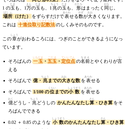
たま
まん
たま
ちょう
たま
かたち
おな
1 の
玉
も、1
万
の
玉
も、1
兆
の
玉
も、
形
はまったく
同
じ。
ばしょ
あらわ
かず
おお
場所
（けた）
をずらすだけで
表
せる
数
が
大
きくなります。
じっしんくらいどりきすうほう
これは
十進位取り記数法
のしくみそのものです。
しょう
この
章
がおわるころには、つぎのことができるようになっ
ています。
いちだま
ごだま
ていいてん
なまえ
い
そろばんの
一玉
・
五玉
・
定位点
の
名前
とやくわりが
言
える
ちょう
おお
あらわ
そろばんで
億・
兆
までの
大
きな数
を
表
せる
くらい
しょうすう
あらわ
そろばんで
1/100 の
位
までの
小数
を
表
せる
おく
ちょう
さん
億
どうし・
兆
どうしの
かんたんなたし
算
・ひき算
をそ
ろばんでできる
しょうすう
さん
0.02 ＋ 0.85 のような
小数
のかんたんなたし
算
・ひき算