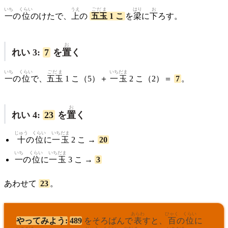
いち
くらい
うえ
ごだま
はり
お
一
の
位
のけたで、
上
の
五玉
1 こ
を
梁
に
下
ろす。
お
れい 3:
7
を
置
く
いち
くらい
ごだま
いちだま
一
の
位
で、
五玉
1 こ（5）＋
一玉
2 こ（2）＝
7
。
お
れい 4:
23
を
置
く
じゅう
くらい
いちだま
十
の
位
に
一玉
2 こ →
20
いち
くらい
いちだま
一
の
位
に
一玉
3 こ →
3
あわせて
23
。
あらわ
ひゃく
くらい
やってみよう:
489
をそろばんで
表
すと、
百
の
位
に