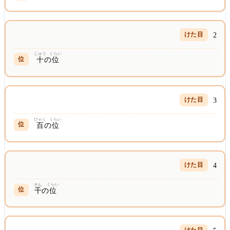
2
じゅう
くらい
十
の
位
3
ひゃく
くらい
百
の
位
4
せん
くらい
千
の
位