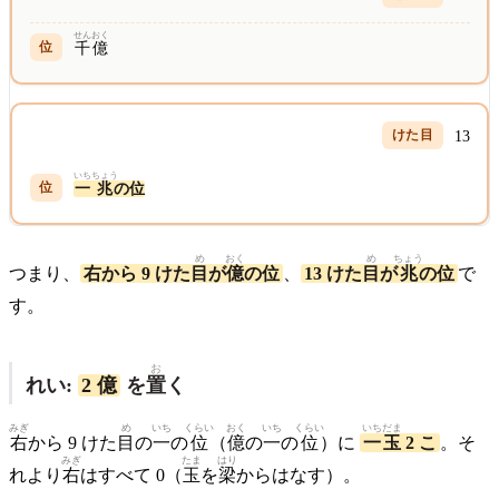
せん
おく
千
億
13
いち
ちょう
一
兆
の位
め
おく
め
ちょう
つまり、
右から 9 けた
目
が
億
の位
、
13 けた
目
が
兆
の位
で
す。
お
れい:
2 億
を
置
く
みぎ
め
いち
くらい
おく
いち
くらい
いちだま
右
から 9 けた
目
の
一
の
位
（
億
の
一
の
位
）に
一玉
2 こ
。そ
みぎ
たま
はり
れより
右
はすべて 0（
玉
を
梁
からはなす）。