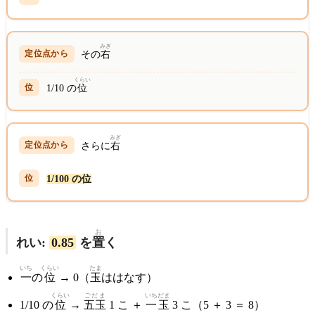
みぎ
その
右
くらい
1/10 の
位
みぎ
さらに
右
1/100 の位
お
れい:
0.85
を
置
く
いち
くらい
たま
一
の
位
→ 0（
玉
ははなす）
くらい
ごだま
いちだま
1/10 の
位
→
五玉
1 こ ＋
一玉
3 こ（5 ＋ 3 ＝ 8）