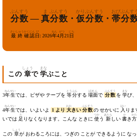
ぶんすう
ま
ぶんすう
かり
ぶんすう
おび
ぶんす
分数
—
真
分数
・
仮
分数
・
帯
分
さいしゅう
かくにん
び
ねん
がつ
にち
最終
確認
日
:
2026
年
4
月
21
日
しょう
まな
この
章
で
学
ぶこと
ねんせい
とうぶん
ばめん
ぶんすう
まな
3
年生
では、ピザや テープを
等分
する
場面
で
分数
を
学
び、
ねんせい
おお
ぶんすう
はい
4
年生
では、いよいよ
1 より
大
きい
分数
の せかいに
入
りま
た
つか
あたら
か
かた
いでは
足
りなくなります。こんな ときに
使
う
新
しい
書
き
方
しょう
この
章
が おわるころには、つぎの ことが できるように な