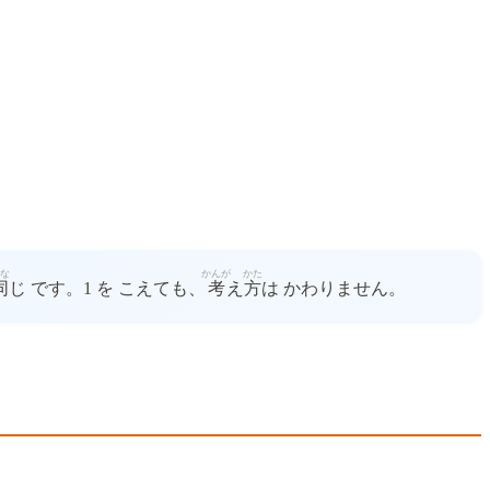
な
かんが
かた
同
じ です。1 を こえても、
考
え
方
は かわりません。