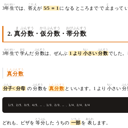
{5} =
ねんせい
こたえ
と
\frac{1}
\frac{2+1}
3
年生
では、
答え
が
5/5 ＝ 1
に なる ところまで で
止
まって 
{5} =
{5} =
\frac{4-
\frac{3}
1}{5} =
{5}
ま
ぶんすう
かり
ぶんすう
おび
ぶんすう
\frac{3}
2.
真
分数
・
仮
分数
・
帯
分数
{5}
ねんせい
まな
ぶんすう
ちい
ぶんすう
3
年生
で
学
んだ
分数
は、ぜんぶ
1 より
小
さい
分数
でした。
しんぶんすう
真分数
ぶんし
ぶんすう
しんぶんすう
ちい
ぶん
分子
< 分母
の
分数
を
真分数
と いいます。1 より
小
さい
分
とうぶん
いちぶ
あらわ
どれも、ピザを
等分
した うちの
一部
を
表
します。