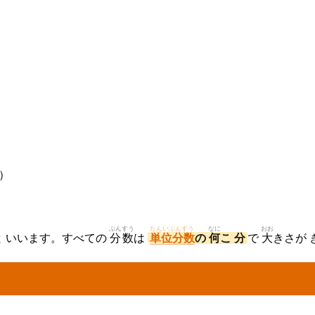
）
ぶんすう
たんいぶんすう
なに
おお
と いいます。すべての
分数
は
単位分数
の
何
こ 分
で
大
きさが 