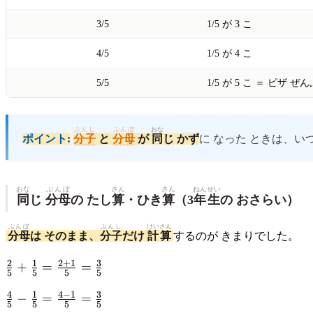
3/5
1/5 が 3 こ
4/5
1/5 が 4 こ
5/5
1/5 が 5 こ ＝ ピザ ぜ
ぶんし
ぶんぼ
おな
ポイント:
分子
と
分母
が
同
じ かず
に なった ときは、い
おな
ぶんぼ
さん
さん
ねんせい
同
じ
分母
の たし
算
・ひき
算
（3
年生
の おさらい）
ぶんぼ
ぶんし
けいさん
分母
は そのまま、
分子
だけ
計算
するのが きまりでした。
\frac{2}
2
1
2
+
1
3
+
=
=
5
5
5
5
{5} +
\frac{4}
4
1
4
−
1
3
\frac{1}
−
=
=
5
5
5
5
{5} -