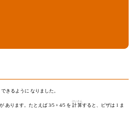
 できるように なりました。
けいさん
が あります。たとえば 3/5 + 4/5 を
計算
すると、ピザは 1 ま