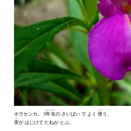
ねんせい
つか
ホウセンカ。 3
年生
の さいばい で よく
使
う。
み
実
が はじけて たねが とぶ。