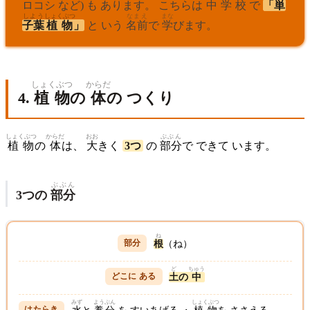
ロコシ など) も あります。 こちらは
中学校
で
「
単
しよう
しょくぶつ
なまえ
まな
子葉
植物
」
と いう
名前
で
学
びます。
しょくぶつ
からだ
4.
植物
の
体
の つくり
しょくぶつ
からだ
おお
ぶぶん
植物
の
体
は、
大
きく
3つ
の
部分
で できて います。
ぶぶん
3つの
部分
ね
根
（ね）
ど
ちゅう
土
の
中
みず
よう
ぶん
しょくぶつ