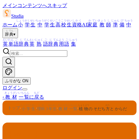
メインコンテンツへスキップ
Studia
しょう
がく
せい
ちゅう
がく
せい
こう
こう
せい
しかく
か
てい
きょう
し
じゅん
び
ちゅう
ホーム
小
学
生
中
学
生
高
校
生
資格
AI
家
庭
教
師
準
備
中
じ
てん
辞
典
▾
えい
たん
ご
じ
てん
えい
じゅく
ご
じ
てん
よう
ご
しゅう
英
単
語
辞
典
英
熟
語
辞
典
用
語
集
ふりがな
ON
ログイン
きょうざい
いちらん
もど
‹
教材
一覧
に
戻
る
しょうがくせい
りか
ねんせい
きょうざい
いちらん
しょくぶつ
かた
トップ
›
›
›
›
小学生
理科
3
年生
教材
一覧
植物
の そだち
方
と からだ
りか
ねんせい
3
理科
年生