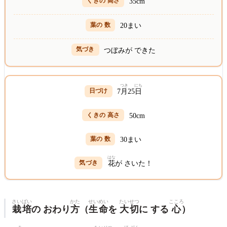
35cm
20まい
つぼみが できた
つき
にち
7
月
25
日
50cm
30まい
はな
花
が さいた！
さいばい
かた
せいめい
たいせつ
こころ
栽培
の おわり
方
（
生命
を
大切
に する
心
）