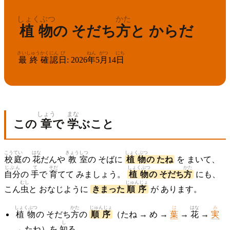
しょくぶつ
かた
植物
の そだち
方
と からだ
さいしゅう
かくにん
び
ねん
がつ
にち
最終
確認
日
:
2026
年
5
月
14
日
しょう
まな
この
章
で
学
ぶこと
こうてい
はな
きょう
しつ
しょくぶつ
校庭
の
花
だんや
教
室
の そばに
植物
の たね
を まいて、
じぶん
て
そだ
しょくぶつ
かた
自分
の
手
で
育
てて みましょう。
植物
の そだち
方
にも、
むし
じゅんじょ
こん
虫
と おなじように
きまった
順序
が あります。
しょくぶつ
かた
じゅんじょ
は
はな
み
植物
の そだち
方
の
順序
（たね → め →
葉
→
花
→
実
し
→ たね）を
知
る