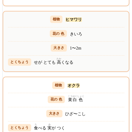
ヒマワリ
きいろ
1〜2m
たか
せが とても
高
くなる
オクラ
こうはく
しょく
黄白
色
ひざ〜こし
た
み
食
べる
実
が つく