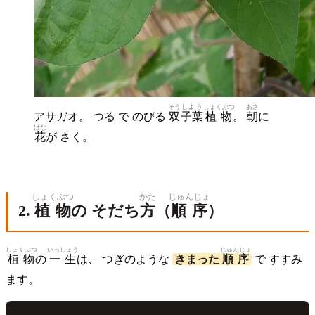
そう
しよう
しょくぶつ
あさ
アサガオ。 つる で のびる
双
子葉
植物
。
朝
に
はな
花
が さく。
しょくぶつ
かた
じゅんじょ
2.
植物
の そだち
方
（
順序
）
しょくぶつ
いっしょう
じゅんじょ
植物
の
一生
は、 つぎのような
きまった
順序
で すすみ
ます。