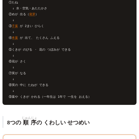
①たね

  ↓ 水・空気・あたたかさ

②めが 出る（
発芽
）

  ↓

③
子葉
 が 2まい ひらく

  ↓

④
本葉
 が 出て、 たくさん ふえる

  ↓

⑤くきが のびる ・ 花の つぼみが できる

  ↓

⑥花が さく

  ↓

⑦実が なる

  ↓

⑧実の 中に たねが できる

  ↓

じゅんじょ
8つの
順序
の くわしい せつめい