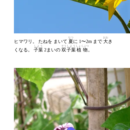
なつ
おお
ヒマワリ。 たねを まいて
夏
に 1〜2m まで
大
き
しよう
そう
しよう
しょくぶつ
くなる。
子葉
2まいの
双
子葉
植物
。