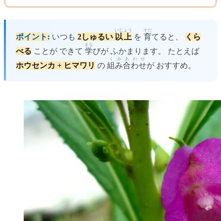
いじょう
そだ
ポイント:
いつも
2しゅるい
以上
を
育
てると、
くら
まな
べる
ことが できて
学
びが ふかまります。 たとえば
くみあわせ
ホウセンカ + ヒマワリ
の
組み合わせ
が おすすめ。