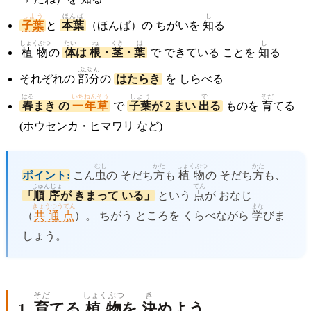
しよう
ほんば
し
子葉
と
本葉
（ほんば）の ちがいを
知
る
しょくぶつ
たい
ね
くき
は
し
植物
の
体
は
根
・
茎
・
葉
で できている ことを
知
る
ぶぶん
それぞれの
部分
の
はたらき
を しらべる
はる
いちねんそう
しよう
で
そだ
春
まき の
一年草
で
子葉
が 2 まい
出
る
ものを
育
てる
(ホウセンカ・ヒマワリ など)
むし
かた
しょくぶつ
かた
ポイント:
こん
虫
の そだち
方
も
植物
の そだち
方
も、
じゅんじょ
てん
「
順序
が きまって いる」
という
点
が おなじ
きょうつうてん
まな
（
共通点
）。 ちがう ところを くらべながら
学
びま
しょう。
そだ
しょくぶつ
き
1.
育
てる
植物
を
決
めよう