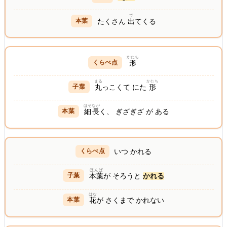
で
たくさん
出
てくる
かたち
形
まる
かたち
丸
っこくて にた
形
ほそなが
細長
く、 ぎざぎざ が ある
いつ かれる
ほんば
本葉
が そろうと
かれる
はな
花
が さくまで かれない