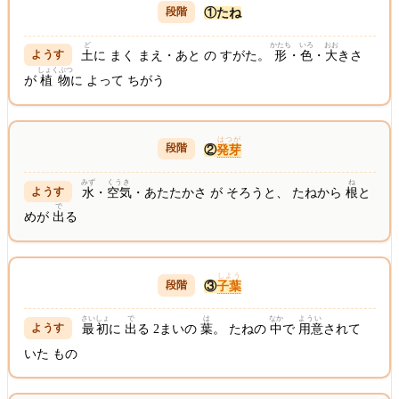
①たね
ど
かたち
いろ
おお
土
に まく まえ・あと の すがた。
形
・
色
・
大
きさ
しょくぶつ
が
植物
に よって ちがう
はつが
②
発芽
みず
くうき
ね
水
・
空気
・あたたかさ が そろうと、 たねから
根
と
で
めが
出
る
しよう
③
子葉
さいしょ
で
は
なか
ようい
最初
に
出
る 2まいの
葉
。 たねの
中
で
用意
されて
いた もの