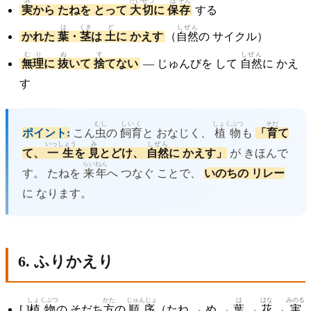
み
たいせつ
ほ
ぞん
実
から たねを とって
大切
に
保
存
する
は
くき
ど
しぜん
かれた
葉
・
茎
は
土
に かえす
（
自然
の サイクル）
むり
ぬ
す
しぜん
無理
に
抜
いて
捨
てない
— じゅんびを して
自然
に かえ
す
むし
しいく
しょくぶつ
そだ
ポイント:
こん
虫
の
飼育
と おなじく、
植物
も
「
育
て
いっしょう
み
しぜん
て、
一生
を
見
とどけ、
自然
に かえす」
が きほんで
らいねん
す。 たねを
来年
へ つなぐ ことで、
いのちの リレー
に なります。
6. ふりかえり
しょくぶつ
かた
じゅんじょ
は
はな
みのる
[ ]
植物
の そだち
方
の
順序
（たね → め →
葉
→
花
→
実