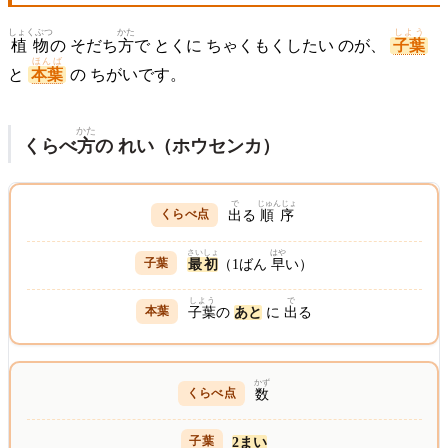
しょくぶつ
かた
しよう
植物
の そだち
方
で とくに ちゃくもくしたい のが、
子葉
ほんば
と
本葉
の ちがいです。
かた
くらべ
方
の れい（ホウセンカ）
で
じゅんじょ
出
る
順序
さいしょ
はや
最初
（1ばん
早
い）
しよう
で
子葉
の
あと
に
出
る
かず
数
2まい