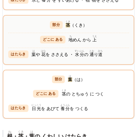
水
と
養
分
を すいあげる ・
植物
を ささえる
くき
茎
（くき）
ち
うえ
地
めん から
上
は
はな
すいぶん
とお
みち
葉
や
花
を ささえる ・
水分
の
通
り
道
は
葉
（は）
くき
茎
の とちゅう に つく
にっこう
ようぶん
日光
を あびて
養分
を つくる
ね
くき
は
根
・
茎
・
葉
の くわしい はたらき