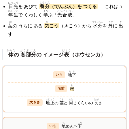
にっこう
ようぶん
日光
を あびて
養分
（でんぷん）を つくる
— これは 5
ねんせい
まな
こうごうせい
年生
で くわしく
学
ぶ「
光合成
」
は
き
すいぶん
そと
だ
葉
の うらに ある
気
こう
（きこう）から
水分
を
外
に
出
す
からだ
かく
ぶぶん
ひょう
体
の
各
部分
の イメージ
表
（ホウセンカ）
ちか
地下
ね
根
ちじょう
くき
おな
なが
地上
の
茎
と
同
じくらいの
長
さ
ち
した
地
めん〜
下