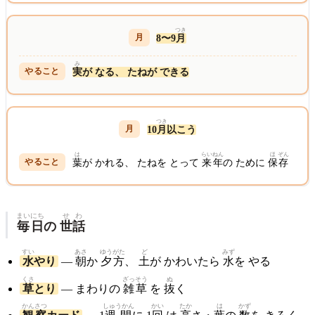
つき
8〜9
月
み
実
が なる、 たねが できる
つき
10
月
以こう
は
らいねん
ほ
ぞん
葉
が かれる、 たねを とって
来年
の ために
保
存
まいにち
せわ
毎日
の
世話
すい
あさ
ゆうがた
ど
みず
水
やり
—
朝
か
夕方
、
土
が かわいたら
水
を やる
くさ
ざっ
そう
ぬ
草
とり
— まわりの
雑
草
を
抜
く
かんさつ
しゅうかん
かい
たか
は
かず