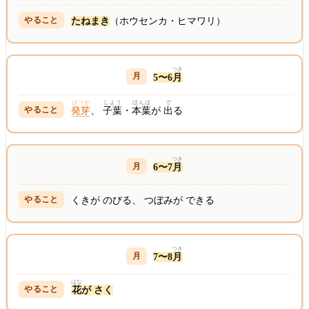
たねまき
（ホウセンカ・ヒマワリ）
つき
5〜6
月
はつが
しよう
ほんば
で
発芽
、
子葉
・
本葉
が
出
る
つき
6〜7
月
くきが のびる、 つぼみが できる
つき
7〜8
月
はな
花
が さく