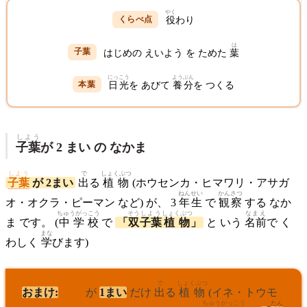
やく
役
わり
は
はじめの えいよう を ためた
葉
にっこう
ようぶん
日光
を あびて
養分
を つくる
しよう
子葉
が 2 まい の なかま
しよう
で
しょくぶつ
子葉
が 2まい
出
る
植物
(ホウセンカ・ヒマワリ・アサガ
ねんせい
かんさつ
オ・オクラ・ピーマン など) が、 3
年生
で
観察
する なか
ちゅうがっこう
そう
しよう
しょくぶつ
なまえ
ま です。 (
中学校
で
「
双
子葉
植物
」
と いう
名前
で く
まな
わしく
学
びます)
しよう
で
しょくぶつ
おまけ:
子葉
が
1まい
だけ
出
る
植物
(イネ・トウモ
ちゅうがっこう
たん