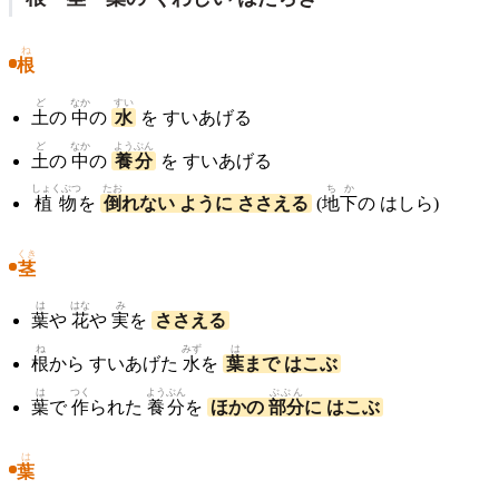
ね
根
ど
なか
すい
土
の
中
の
水
を すいあげる
ど
なか
ようぶん
土
の
中
の
養分
を すいあげる
しょくぶつ
たお
ちか
植物
を
倒
れない ように ささえる
(
地下
の はしら)
くき
茎
は
はな
み
葉
や
花
や
実
を
ささえる
ね
みず
は
根
から すいあげた
水
を
葉
まで はこぶ
は
つく
ようぶん
ぶぶん
葉
で
作
られた
養分
を
ほかの
部分
に はこぶ
は
葉