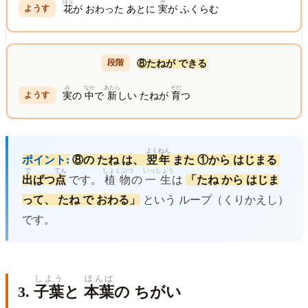
はな
み
花
が おわった あとに
実
が ふくらむ
⑧たねが できる
み
なか
あたら
そだ
実
の
中
で
新
しい たねが
育
つ
よくねん
ポイント:
⑧の たね は、
翌年
また ①から はじまる
で
てん
しょくぶつ
いっしょう
出
ぱつ
点
です。
植物
の
一生
は
「たね から はじま
って、 たね で おわる」
という ループ（くりかえし）
です。
しよう
ほんば
3.
子葉
と
本葉
の ちがい