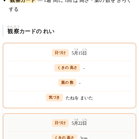
観察
カード
— 1
週間
に 1
回
は
高
さ・
葉
の
数
を きろく
する
かんさつ
観察
カードの れい
つき
にち
5
月
15
日
-
-
たねを まいた
つき
にち
5
月
22
日
2cm