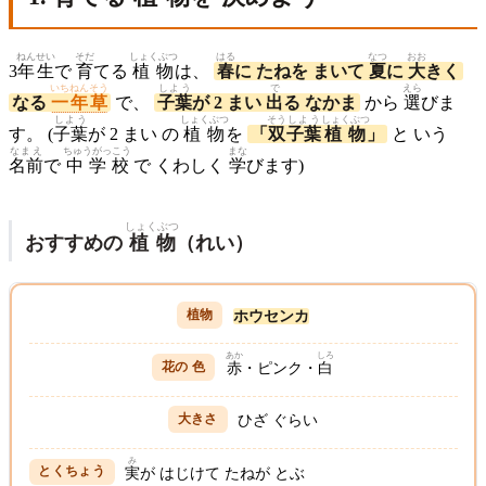
ねんせい
そだ
しょくぶつ
はる
なつ
おお
3
年生
で
育
てる
植物
は、
春
に たねを まいて
夏
に
大
きく
いちねんそう
しよう
で
えら
なる
一年草
で、
子葉
が 2 まい
出
る なかま
から
選
びま
しよう
しょくぶつ
そう
しよう
しょくぶつ
す。 (
子葉
が 2 まい の
植物
を
「
双
子葉
植物
」
と いう
なまえ
ちゅうがっこう
まな
名前
で
中学校
で くわしく
学
びます)
しょくぶつ
おすすめの
植物
（れい）
ホウセンカ
あか
しろ
赤
・ピンク・
白
ひざ ぐらい
み
実
が はじけて たねが とぶ