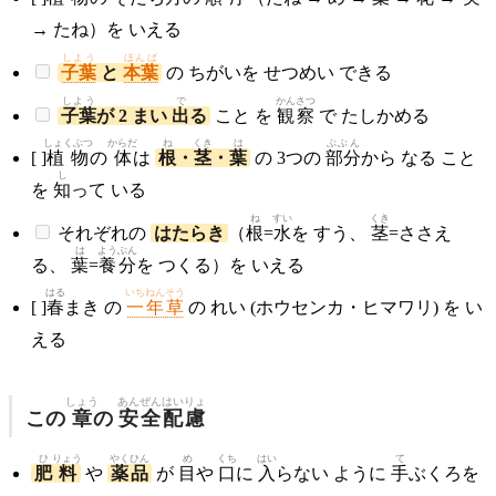
→ たね）を いえる
しよう
ほんば
子葉
と
本葉
の ちがいを せつめい できる
しよう
で
かんさつ
子葉
が 2 まい
出
る
こと を
観察
で たしかめる
しょくぶつ
からだ
ね
くき
は
ぶぶん
[ ]
植物
の
体
は
根
・
茎
・
葉
の 3つの
部分
から なる こと
し
を
知
って いる
ね
すい
くき
それぞれの
はたらき
（
根
=
水
を すう、
茎
=ささえ
は
ようぶん
る、
葉
=
養分
を つくる）を いえる
はる
いちねんそう
[ ]
春
まき の
一年草
の れい (ホウセンカ・ヒマワリ) を い
える
しょう
あんぜん
はい
りょ
この
章
の
安全
配
慮
ひ
りょう
やく
ひん
め
くち
はい
て
肥
料
や
薬
品
が
目
や
口
に
入
らない ように
手
ぶくろを