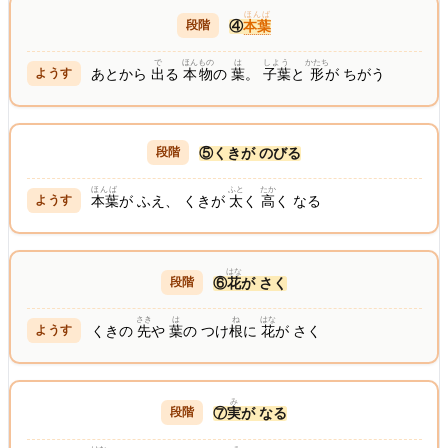
ほんば
④
本葉
で
ほんもの
は
しよう
かたち
あとから
出
る
本物
の
葉
。
子葉
と
形
が ちがう
⑤くきが のびる
ほんば
ふと
たか
本葉
が ふえ、 くきが
太
く
高
く なる
はな
⑥
花
が さく
さき
は
ね
はな
くきの
先
や
葉
の つけ
根
に
花
が さく
み
⑦
実
が なる