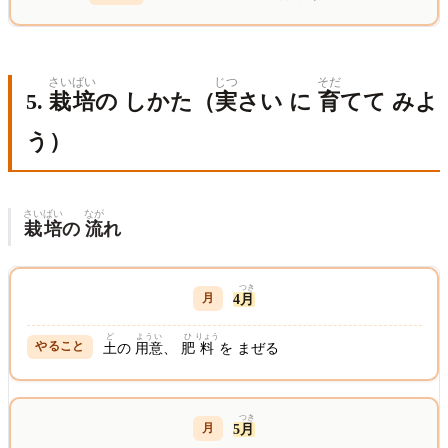
さいばい
じつ
そだ
5.
栽培
の しかた（
実
さい に
育
てて みよ
う）
さいばい
なが
栽培
の
流
れ
つき
4
月
ど
ようい
ひ
りょう
土
の
用意
、
肥
料
を まぜる
つき
5
月