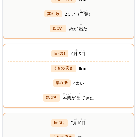
しよう
2まい（
子葉
）
で
めが
出
た
つき
にち
6
月
5
日
8cm
4まい
ほんば
で
本葉
が
出
てきた
つき
にち
7
月
10
日