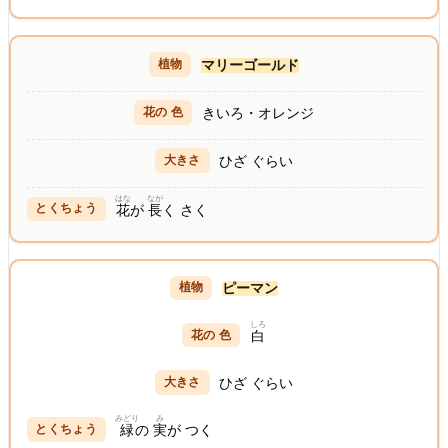
マリーゴールド
きいろ・オレンジ
ひざ ぐらい
はな
なが
花
が
長
く さく
ピーマン
しろ
白
ひざ ぐらい
みどり
み
緑
の
実
が つく