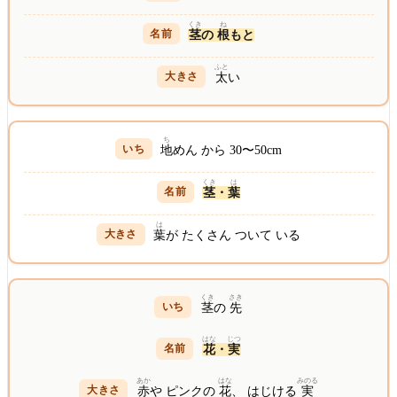
くき
ね
茎
の
根
もと
ふと
太
い
ち
地
めん から 30〜50cm
くき
は
茎
・
葉
は
葉
が たくさん ついて いる
くき
さき
茎
の
先
はな
じつ
花
・
実
あか
はな
みのる
赤
や ピンクの
花
、 はじける
実