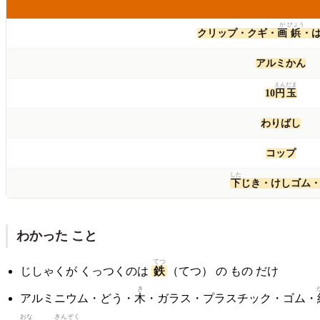
もの
が
びょう
クリップ・クギ・
画
鋲
・
アルミかん
えん
だま
10
円
玉
わりばし
コップ
した
下
じき・けしゴム
わかった こと
てつ
じしゃくが くっつくのは
鉄
（てつ） の もの だけ
き
アルミニウム・どう・
木
・ガラス・プラスチック・ゴム・
おな
きん
ぞく