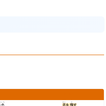
きた
さ
北
を
指
す か
かいろ
きた
さ
赤色
北
を
指
す