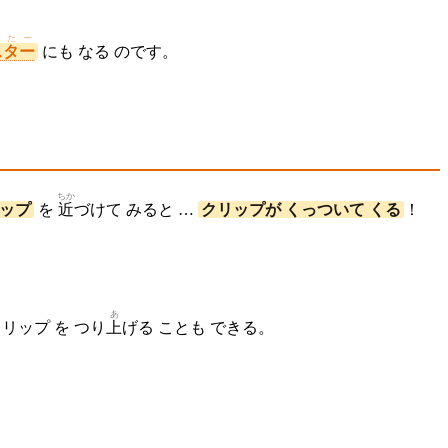
すたー
スター
にも なる のです。
ちか
リップ
を
近
づけて みると …
クリップが くっついて くる
！
あ
クリップ を つり
上
げる ことも できる。