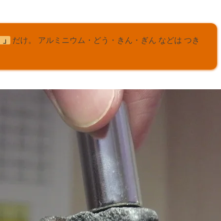
）」
だけ。 アルミニウム・どう・きん・ぎん などは つき