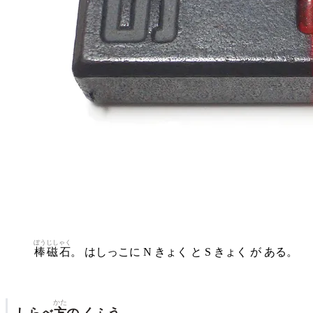
ぼう
じしゃく
棒
磁石
。 はしっこに N きょく と S きょく が ある。
かた
しらべ
方
の くふう