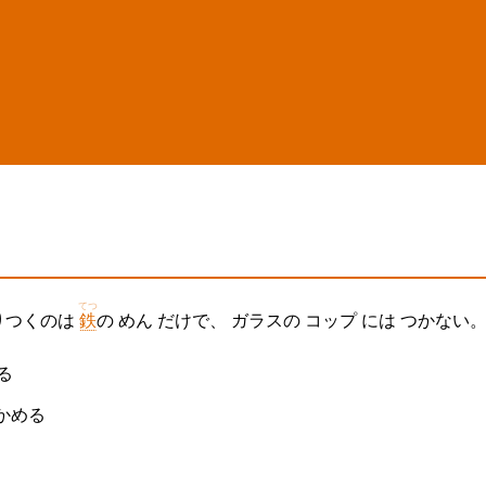
てつ
りつくのは
鉄
の めん だけで、 ガラスの コップ には つかない
る
かめる