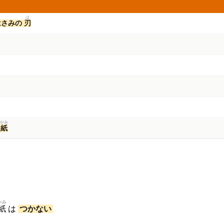
は
はさみの
刃
かみ
・
紙
かみ
紙
は
つかない