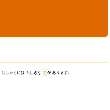
ちから
。 じしゃくには ふしぎな
力
が あります。