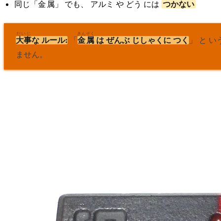
同
じ「
金
属
」 でも、 アルミ や どう には
つかない
だいじ
きん
ぞく
大事
な ルール:
「
金
属
は ぜんぶ じしゃくに つく
」 と い
ません。