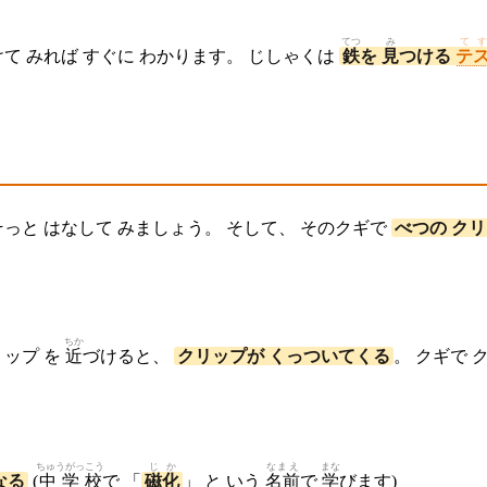
てつ
み
て
けて みれば すぐに わかります。 じしゃくは
鉄
を
見
つける
テ
そっと はなして みましょう。 そして、 そのクギで
べつの ク
ちか
リップ を
近
づけると、
クリップが くっついてくる
。 クギで 
ちゅうがっこう
じか
なまえ
まな
なる
(
中学校
で 「
磁化
」 と いう
名前
で
学
びます)