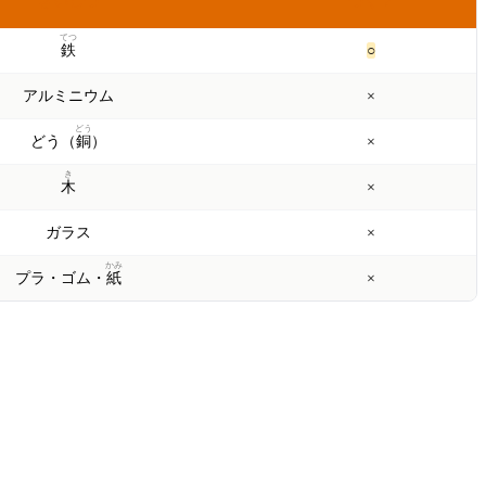
ざいしつ
つく？
てつ
鉄
○
アルミニウム
×
どう
どう（
銅
）
×
き
木
×
ガラス
×
かみ
プラ・ゴム・
紙
×