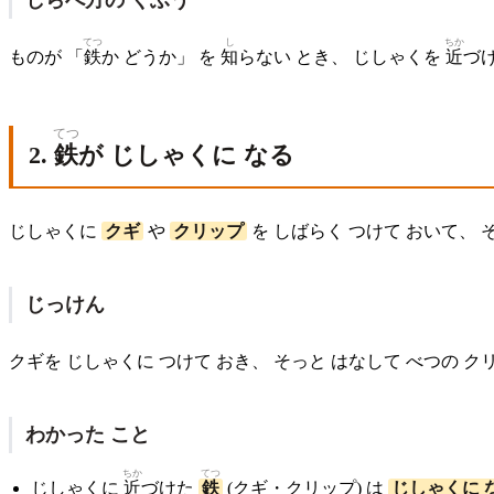
てつ
し
ちか
ものが 「
鉄
か どうか」 を
知
らない とき、 じしゃくを
近
づ
てつ
2.
鉄
が じしゃくに なる
じしゃくに
クギ
や
クリップ
を しばらく つけて おいて、 
じっけん
クギを じしゃくに つけて おき、 そっと はなして べつの ク
わかった こと
ちか
てつ
じしゃくに
近
づけた
鉄
(クギ・クリップ) は
じしゃくに 