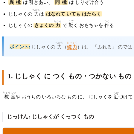
異
極
は
引
きあい、
同
極
は しりぞけ
合
う
ちから
じしゃくの
力
は
はなれて いても はたらく
ちから
うご
つく
じしゃくの
きょくの
力
で
動
く おもちゃを
作
る
ちから
じりょく
ポイント:
じしゃくの
力
（
磁力
）は、 「ふれる」 のでは
1. じしゃく に つく もの・つかない もの
きょう
しつ
ちか
教
室
や おうちの いろいろな もの に、 じしゃくを
近
づけて
じっけん: じしゃくが くっつく もの