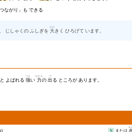
 つながり」も できる
おお
、 じしゃくの ふしぎを
大
きく ひろげて います。
つよ
ちから
で
 と よばれる
強
い
力
の
出
る ところが あります。
しるし
あ
N)
N
または