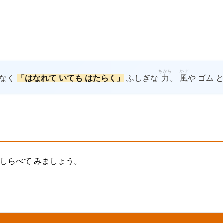
ちから
かぜ
 なく
「はなれて いても はたらく」
ふしぎな
力
。
風
や ゴム 
 しらべて みましょう。