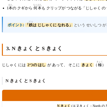
ほん
なん
ほん
1
本
の クギから
何
本
も クリップが つながる「じしゃく の
てつ
ポイント:
「
鉄
は じしゃくに なれる」
という せいしつ が
3. N きょく と S きょく
きょく
じしゃく には
2つの はし
が あって、 そこに
きょく
（
極
）
N きょく と S きょく
なまえ
きょくの
名前
N きょく
(エヌきょく：North の 