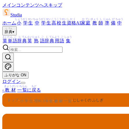
メインコンテンツへスキップ
Studia
しょう
がく
せい
ちゅう
がく
せい
こう
こう
せい
しかく
か
てい
きょう
し
じゅん
び
ちゅう
ホーム
小
学
生
中
学
生
高
校
生
資格
AI
家
庭
教
師
準
備
中
じ
てん
辞
典
▾
えい
たん
ご
じ
てん
えい
じゅく
ご
じ
てん
よう
ご
しゅう
英
単
語
辞
典
英
熟
語
辞
典
用
語
集
ふりがな
ON
ログイン
きょうざい
いちらん
もど
‹
教材
一覧
に
戻
る
しょうがくせい
りか
ねんせい
きょうざい
いちらん
トップ
じしゃくの ふしぎ
›
›
›
›
小学生
理科
3
年生
教材
一覧
りか
ねんせい
3
理科
年生