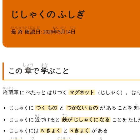
じしゃくの ふしぎ
さいしゅう
かくにん
び
ねん
がつ
にち
最終
確認
日
:
2026
年
5
月
14
日
しょう
まな
この
章
で
学
ぶこと
れい
ぞう
冷
蔵
庫 に ぺたっと はりつく
マグネット
（じしゃく）。 は
し
じしゃくに
つく もの
と
つかない もの
が ある ことを
知
ちか
てつ
じしゃくに
近
づけると
鉄
が じしゃくに なる
ことを たし
じしゃくには
N きょく
と
S きょく
が ある
い
きょく
ひ
どう
きょく
あ