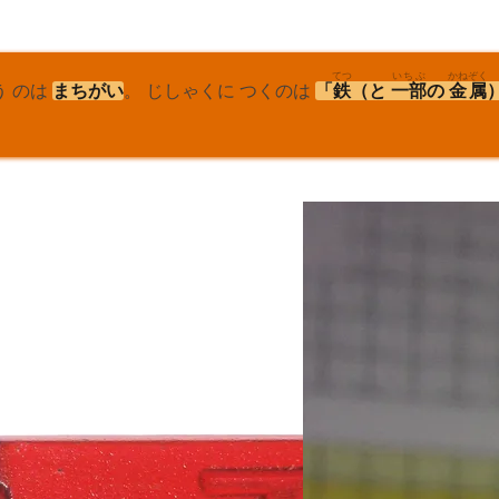
てつ
いちぶ
かね
ぞく
う のは
まちがい
。 じしゃくに つくのは
「
鉄
（と
一部
の
金
属