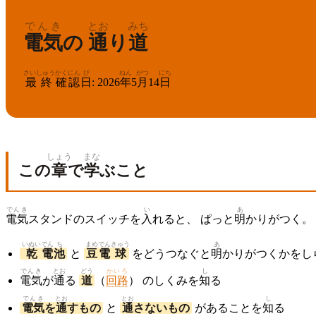
でんき
とお
みち
電気
の
通
り
道
さいしゅう
かくにん
び
ねん
がつ
にち
最終
確認
日
:
2026
年
5
月
14
日
しょう
まな
この
章
で
学
ぶこと
でんき
い
あ
電気
スタンドのスイッチを
入
れると、 ぱっと
明
かりがつく。
いぬい
でん
ち
まめ
でん
きゅう
あ
乾
電
池
と
豆
電
球
をどうつなぐと
明
かりがつくかをし
でんき
とお
どう
かいろ
し
電気
が
通
る
道
（
回路
） のしくみを
知
る
でんき
とお
とお
し
電気
を
通
すもの
と
通
さないもの
があることを
知
る