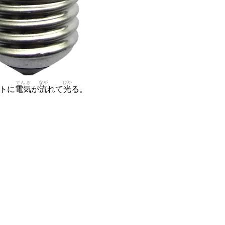
でんき
なが
ひか
トに
電気
が
流
れて
光
る。