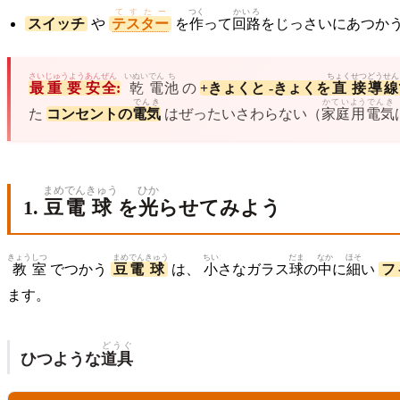
てすたー
つく
かいろ
スイッチ
や
テスター
を
作
って
回路
をじっさいにあつか
さい
じゅうよう
あんぜん
いぬい
でん
ち
ちょく
せつ
どう
せん
最
重要
安全
:
乾
電
池
の
+きょくと -きょくを
直
接
導
線
でんき
かてい
よう
でんき
た
コンセントの
電気
はぜったいさわらない（
家庭
用
電気
まめ
でん
きゅう
ひか
1.
豆
電
球
を
光
らせてみよう
きょう
しつ
まめ
でん
きゅう
ちい
だま
なか
ほそ
教
室
でつかう
豆
電
球
は、
小
さなガラス
球
の
中
に
細
い
フ
ます。
どうぐ
ひつような
道具