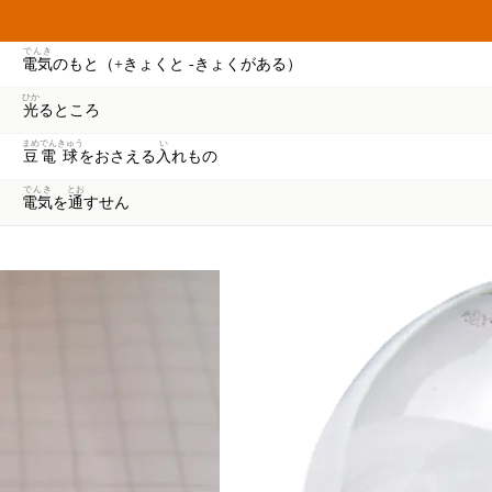
はたらき
でんき
電気
のもと（+きょくと -きょくがある）
ひか
光
るところ
まめ
でん
きゅう
い
豆
電
球
をおさえる
入
れもの
でんき
とお
電気
を
通
すせん