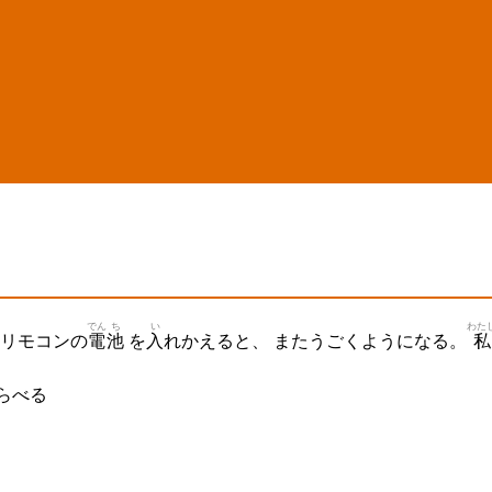
でん
ち
い
わた
 リモコンの
電
池
を
入
れかえると、 またうごくようになる。
私
らべる