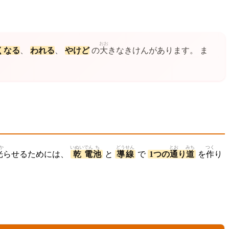
おお
くなる
、
われる
、
やけど
の
大
きなきけんがあります。 ま
か
いぬい
でん
ち
どう
せん
とお
みち
つく
光
らせるためには、
乾
電
池
と
導
線
で
1つの
通
り
道
を
作
り