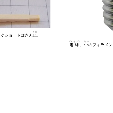
とめ
なぐショートはきん
止
。
でんきゅう
なか
電球
。
中
のフィラメン