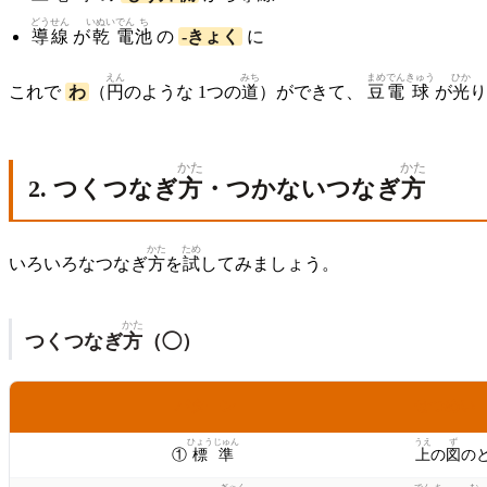
どう
せん
いぬい
でん
ち
導
線
が
乾
電
池
の
-きょく
に
えん
みち
まめ
でん
きゅう
ひか
これで
わ
（
円
のような 1つの
道
）ができて、
豆
電
球
が
光
り
かた
かた
2. つくつなぎ
方
・つかないつなぎ
方
かた
ため
いろいろなつなぎ
方
を
試
してみましょう。
かた
つくつなぎ
方
（◯）
パターン
せつめい
ひょう
じゅん
うえ
ず
①
標
準
上
の
図
のと