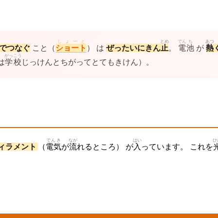
う
しょーと
とめ
でん
ち
あつ
でつなぐ
こと（
ショート
） は
ぜったいにきん
止
。
電
池
が
熱
がっこう
は
学校
じっけんとちがってとてもきけん）。
でんき
なが
はい
ひ
ィラメント
（
電気
が
流
れるところ） が
入
っています。 これを