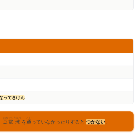
なってきけん
まめ
でん
きゅう
とお
、
豆
電
球
を
通
っていなかったりすると
つかない
。