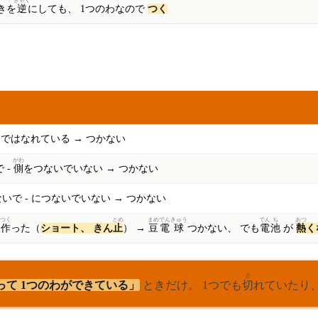
ぎゃく
きを
逆
にしても、 1つのわなので
つく
ではなれている → つかない
がわ
 -
側
をつないでいない → つかない
いで - につないでいない → つかない
つく
とめ
まめ
でん
きゅう
でん
ち
あつ
を
作
った（
ショート、 きん
止
） →
豆
電
球
つかない、 でも
電
池
が
熱
く
き
って 1つのわができている」
ときだけ。 1つでも
切
れていたり