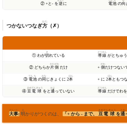
ぎゃく
でん
ち
む
② +と- を
逆
に
電
池
の
向
かた
つかないつなぎ
方
（✗）
パターン
せつめい
き
どう
せん
① わが
切
れている
導
線
がとちゅう
かた
がわ
がわ
② どちらか
片
側
だけ
+
側
だけつないで
でん
ち
おな
ほん
ほん
③
電
池
の
同
じきょくに 2
本
+ に 2
本
ともつな
まめ
でん
きゅう
かよ
どう
せん
④
豆
電
球
をと
通
っていない
導
線
だけでわ
だいじ
あ
まめ
でん
きゅう
とお
大事
:
明
かりがつくのは、
「+ から - まで、
豆
電
球
を
通