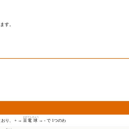
ます。
まめ
でん
きゅう
おり、 + →
豆
電
球
→ - で 1つのわ