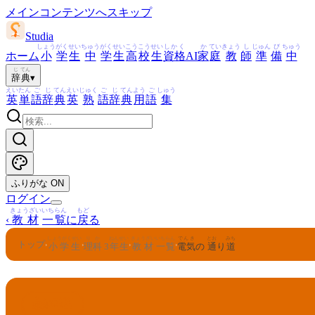
メインコンテンツへスキップ
Studia
しょう
がく
せい
ちゅう
がく
せい
こう
こう
せい
しかく
か
てい
きょう
し
じゅん
び
ちゅう
ホーム
小
学
生
中
学
生
高
校
生
資格
AI
家
庭
教
師
準
備
中
じ
てん
辞
典
▾
えい
たん
ご
じ
てん
えい
じゅく
ご
じ
てん
よう
ご
しゅう
英
単
語
辞
典
英
熟
語
辞
典
用
語
集
ふりがな
ON
ログイン
きょうざい
いちらん
もど
‹
教材
一覧
に
戻
る
しょうがくせい
りか
ねんせい
きょうざい
いちらん
でんき
とお
みち
トップ
›
›
›
›
小学生
理科
3
年生
教材
一覧
電気
の
通
り
道
りか
ねんせい
3
理科
年生