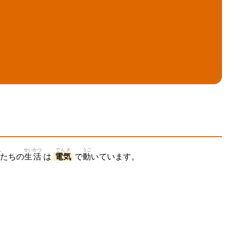
し
せい
かつ
でんき
うご
たちの
生
活
は
電気
で
動
いています。