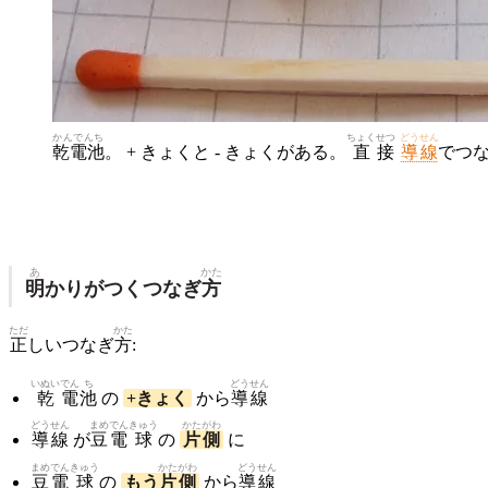
かんでんち
ちょく
せつ
どうせん
乾電池
。 + きょくと - きょくがある。
直
接
導線
でつ
あ
かた
明
かりがつくつなぎ
方
ただ
かた
正
しいつなぎ
方
:
いぬい
でん
ち
どう
せん
乾
電
池
の
+きょく
から
導
線
どう
せん
まめ
でん
きゅう
かた
がわ
導
線
が
豆
電
球
の
片
側
に
まめ
でん
きゅう
かた
がわ
どう
せん
豆
電
球
の
もう
片
側
から
導
線