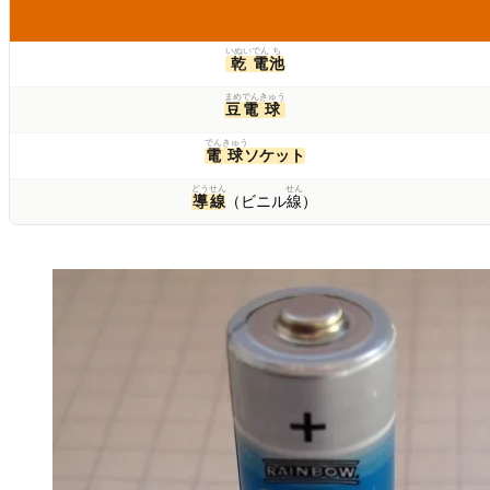
どうぐ
道具
いぬい
でん
ち
乾
電
池
まめ
でん
きゅう
豆
電
球
でん
きゅう
電
球
ソケット
どう
せん
せん
導
線
（ビニル
線
）