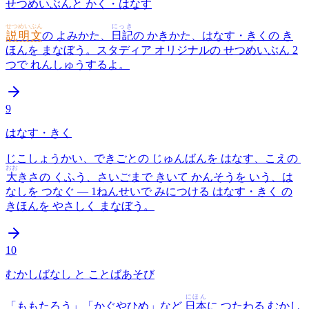
せつめいぶんと かく・はなす
せつめいぶん
にっき
説明文
の よみかた、
日記
の かきかた、はなす・きくの き
ほんを まなぼう。スタディア オリジナルの せつめいぶん 2
つで れんしゅうするよ。
9
はなす・きく
じこしょうかい、できごとの じゅんばんを はなす、こえの
おお
大
きさの くふう、さいごまで きいて かんそうを いう、は
なしを つなぐ — 1ねんせいで みにつける はなす・きく の
きほんを やさしく まなぼう。
10
むかしばなし と ことばあそび
にほん
「ももたろう」「かぐやひめ」など
日本
に つたわる むかし