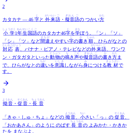
2
じ
がいらい
ご
ぎおん
ご
かた
カタカナ — 46
字
と
外来
語
・
擬音
語
の つかい
方
しょうがく
ねんせい
こくご
じ
まな
小学
1
年生
国語
のカタカナ46
字
を
学
ぼう。「ン」「ソ」
まちが
じ
か
じゅん
「シ」「ツ」など
間違
えやすい
字
の
書
き
順
、ひらがなとの
たいおう
ひょう
がいらい
ご
対応
表
、バナナ・ピアノ・テレビなどの
外来
語
、ワンワ
どうぶつ
な
ごえ
ぎおん
ご
か
かた
ン・ガタガタといった
動物
の
鳴
き
声
や
擬音
語
の
書
き
方
ま
ちが
いしき
み
きょうざい
で、ひらがなとの
違
いを
意識
しながら
身
につける
教材
で
す。
3
ようおん
そくおん
ちょうおん
拗音
・
促音
・
長音
ようおん
ちい
そくおん
「きゃ・しゅ・ちょ」などの
拗音
、
小
さい「っ」の
促音
、
ちょうおん
「おかあさん」のように のばす
長音
の よみかた・かきか
たを まなぶよ。