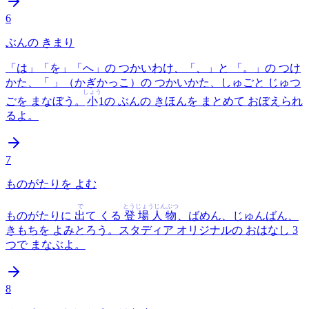
6
ぶんの きまり
「は」「を」「へ」の つかいわけ、「、」と 「。」の つけ
かた、「 」（かぎかっこ）の つかいかた、しゅごと じゅつ
しょう
ごを まなぼう。
小
1の ぶんの きほんを まとめて おぼえられ
るよ。
7
ものがたりを よむ
で
とうじょうじんぶつ
ものがたりに
出
て くる
登場人物
、ばめん、じゅんばん、
きもちを よみとろう。スタディア オリジナルの おはなし 3
つで まなぶよ。
8