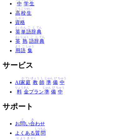
中
学
生
こう
こう
せい
高
校
生
しかく
資格
えい
たん
ご
じ
てん
英
単
語
辞
典
えい
じゅく
ご
じ
てん
英
熟
語
辞
典
よう
ご
しゅう
用
語
集
サービス
か
てい
きょう
し
じゅん
び
ちゅう
AI
家
庭
教
師
準
備
中
りょう
きん
じゅん
び
ちゅう
料
金
プラン
準
備
中
サポート
と
あ
お
問
い
合
わせ
しつ
もん
よくある
質
問
り
よう
き
やく