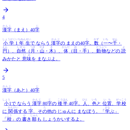
4
かんじ
じ
漢字
（まえ）40
字
しょうがくいちねんせい
かんじ
じ
かず
いち
せん
小学1年生
で ならう
漢字
の まえの40
字
。
数
（
一
〜
千
・
えん
しぜん
つき
やま
き
からだ
め
て
どうぶつ
よ
円
）、
自然
（
月
・
山
・
木
）、
体
（
目
・
手
）、
動物
などの
読
いみ
みかたと
意味
を まなぶよ。
5
かんじ
じ
漢字
（あと）40
字
しょう
かんじ
じ
こうはん
じ
ひと
いろ
いち
がっこう
小
1で ならう
漢字
80
字
の
後半
40
字
。
人
、
色
と
位置
、
学校
かんけい
じ
た
まな
に
関係
する
字
、
その他
の じゅんに まなぼう。「
学
ぶ」
こう
か
じゅん
「
校
」の
書
き
順
も しょうかいするよ。