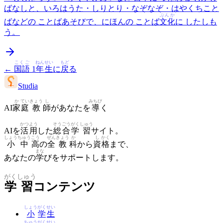
ばなしと、いろはうた・しりとり・なぞなぞ・はやくちこと
ぶんか
ばなどの ことばあそびで、にほんの ことば
文化
に したしも
う。
こくご
ねんせい
もど
←
国語
1
年生
に
戻
る
Studia
か
てい
きょう
し
みちび
AI
家
庭
教
師
があなたを
導
く
かつ
よう
そう
ごう
がく
しゅう
AIを
活
用
した
総
合
学
習
サイト。
しょう
ちゅう
こう
ぜん
きょう
か
し
かく
小
中
高
の
全
教
科
から
資
格
まで、
まな
あなたの
学
びをサポートします。
がく
しゅう
学
習
コンテンツ
しょう
がく
せい
小
学
生
ちゅう
がく
せい