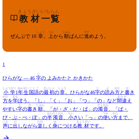
きょうざい
いちらん
教材
一覧
しょう
うえ
じゅん
すす
ぜんぶで 10
章
。
上
から
順
ばんに
進
めよう。
1
じ
ひらがな — 46
字
の よみかたと かきかた
しょうがく
ねんせい
こくご
さいしょ
しょう
じ
よ
かた
か
小学
1
年生
国語
の
最初
の
章
。ひらがな46
字
の
読
み
方
と
書
き
かた
まな
まちが
方
を
学
ぼう。「し」「く」「お」「つ」「の」など
間違
え
じ
か
じゅん
だくおん
やすい
字
の
書
き
順
、「が・ざ・だ・ば」の
濁音
、「ぱ・
はん
だくおん
ちい
つか
かた
ぴ・ぷ・ぺ・ぽ」の
半
濁音
、
小
さい「っ」の
使
い
方
まで、
こえ
だ
たの
み
きょうざい
声
に
出
しながら
楽
しく
身
につける
教材
です。