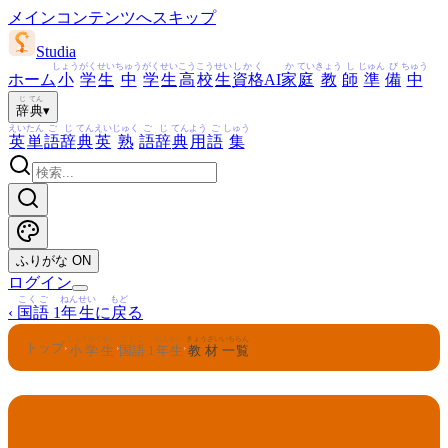
メインコンテンツへスキップ
Studia
しょう
がく
せい
ちゅう
がく
せい
こう
こう
せい
しかく
か
てい
きょう
し
じゅん
び
ちゅう
ホーム
小
学
生
中
学
生
高
校
生
資格
AI
家
庭
教
師
準
備
中
じ
てん
辞
典
▾
えい
たん
ご
じ
てん
えい
じゅく
ご
じ
てん
よう
ご
しゅう
英
単
語
辞
典
英
熟
語
辞
典
用
語
集
ふりがな
ON
ログイン
こくご
ねんせい
もど
‹
国語
1
年生
に
戻
る
しょうがくせい
こくご
ねんせい
きょうざい
いちらん
トップ
›
›
›
小学生
国語
1
年生
教材
一覧
こくご
ねんせい
1
国語
年生