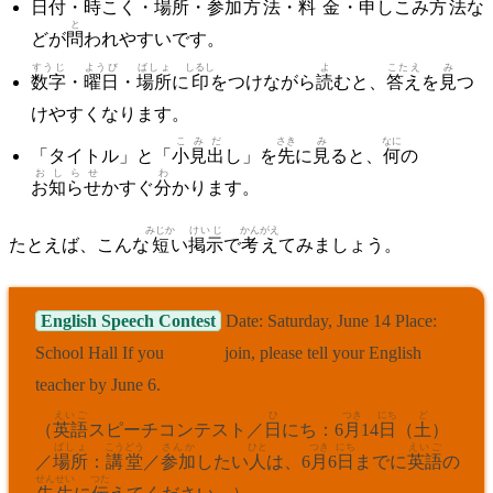
日付
・
時
こく・
場所
・
参加
方法
・
料金
・
申
しこみ
方法
な
と
どが
問
われやすいです。
すうじ
ようび
ばしょ
しるし
よ
こたえ
み
数字
・
曜日
・
場所
に
印
をつけながら
読
むと、
答え
を
見
つ
けやすくなります。
こみだ
さき
み
なに
「タイトル」と「
小見出
し」を
先
に
見
ると、
何
の
おしらせ
わ
お知らせ
かすぐ
分
かります。
みじか
けいじ
かんがえ
たとえば、こんな
短
い
掲示
で
考え
てみましょう。
English Speech Contest
Date: Saturday, June 14 Place:
School Hall If you
want to
join, please tell your English
teacher by June 6.
えいご
ひ
つき
にち
ど
（
英語
スピーチコンテスト／
日
にち：6
月
14
日
（
土
）
ばしょ
こうどう
さんか
ひと
つき
にち
えいご
／
場所
：
講堂
／
参加
したい
人
は、6
月
6
日
までに
英語
の
せんせい
つた