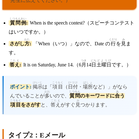
先生
に
伝
えてください。）
しつもん
れい
質問
例
:
When is the speech contest?（スピーチコンテスト
はいつですか。）
かた
くだり
み
さがし
方
:
「When（いつ）」なので、Date の
行
を
見
ま
す。
こたえ
つき
にち
どようび
答え
:
It is on Saturday, June 14.（6
月
14
日
土曜日
です。）
けいじ
こうもく
ひづけ
ばしょ
ポイント:
掲示
は「
項目
（
日付
・
場所
など）」がなら
おお
しつもん
あ
んでいることが
多
いので、
質問
のキーワードに
合
う
こうもく
こたえ
み
項目
をさがす
と、
答え
がすぐ
見
つかります。
タイプ2：Eメール