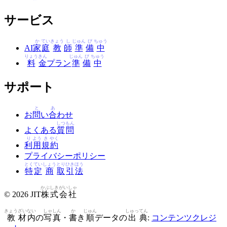
サービス
か
てい
きょう
し
じゅん
び
ちゅう
AI
家
庭
教
師
準
備
中
りょう
きん
じゅん
び
ちゅう
料
金
プラン
準
備
中
サポート
と
あ
お
問
い
合
わせ
しつ
もん
よくある
質
問
り
よう
き
やく
利
用
規
約
プライバシーポリシー
とく
てい
しょう
とり
ひき
ほう
特
定
商
取
引
法
かぶ
しき
がい
しゃ
© 2026 JIT
株
式
会
社
きょう
ざい
ない
しゃ
しん
か
じゅん
しゅっ
てん
教
材
内
の
写
真
・
書
き
順
データの
出
典
:
コンテンツクレジ