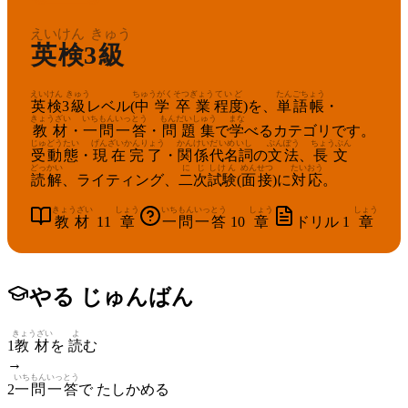
えいけん
きゅう
英検
3
級
えいけん
きゅう
ちゅうがく
そつぎょう
ていど
たんごちょう
英検
3
級
レベル(
中学
卒業
程度
)を、
単語帳
・
きょうざい
いちもんいっとう
もんだいしゅう
まな
教材
・
一問一答
・
問題集
で
学
べるカテゴリです。
じゅどうたい
げんざいかんりょう
かんけい
だいめいし
ぶんぽう
ちょうぶん
受動態
・
現在完了
・
関係
代名詞
の
文法
、
長文
どっかい
にじ
しけん
めんせつ
たいおう
読解
、ライティング、
二次
試験
(
面接
)に
対応
。
きょうざい
しょう
いちもんいっとう
しょう
しょう
教材
11
章
一問一答
10
章
ドリル
1
章
やる じゅんばん
きょうざい
よ
1
教材
を
読
む
→
いちもんいっとう
2
一問一答
で たしかめる
→