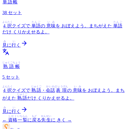
単語帳
38
セット
よんたく
たんご
いみ
たんご
4択
クイズで
単語
の
意味
を おぼえよう。まちがえた
単語
だけ くりかえせるよ。
み
い
見
に
行
く
じゅくごちょう
熟語帳
5
セット
よんたく
じゅくご
かいわ
ひょうげん
いみ
4択
クイズで
熟語
・
会話
表現
の
意味
を おぼえよう。まち
じゅくご
がえた
熟語
だけ くりかえせるよ。
み
い
見
に
行
く
しかく
いちらん
もど
せんせい
←
資格
一覧
に
戻
る
先生
に きく
→