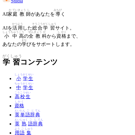
Studia
か
てい
きょう
し
みちび
AI
家
庭
教
師
があなたを
導
く
かつ
よう
そう
ごう
がく
しゅう
AIを
活
用
した
総
合
学
習
サイト。
しょう
ちゅう
こう
ぜん
きょう
か
し
かく
小
中
高
の
全
教
科
から
資
格
まで、
まな
あなたの
学
びをサポートします。
がく
しゅう
学
習
コンテンツ
しょう
がく
せい
小
学
生
ちゅう
がく
せい
中
学
生
こう
こう
せい
高
校
生
しかく
資格
えい
たん
ご
じ
てん
英
単
語
辞
典
えい
じゅく
ご
じ
てん
英
熟
語
辞
典
よう
ご
しゅう
用
語
集