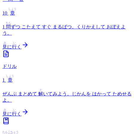
しょう
10
章
もん
1
問
ずつ こたえて すぐ まるばつ。くりかえして おぼえよ
う。
み
い
見
に
行
く
ドリル
しょう
1
章
と
ぜんぶ まとめて
解
いてみよう。じかんを はかって ためせる
よ。
み
い
見
に
行
く
たんごちょう