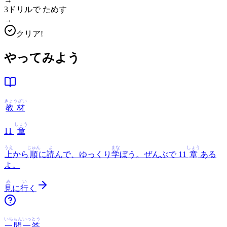
3
ドリルで ためす
→
クリア!
やってみよう
きょうざい
教材
しょう
11
章
うえ
じゅん
よ
まな
しょう
上
から
順
に
読
んで、ゆっくり
学
ぼう。ぜんぶで 11
章
ある
よ。
み
い
見
に
行
く
いちもんいっとう
一問一答