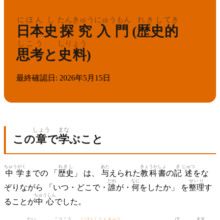
にほん
し
たんきゅう
にゅうもん
れきし
てき
日本
史
探究
入門
(
歴史
的
しこう
しりょう
思考
と
史料
)
最終確認日
:
2026年5月15日
しょう
まな
この
章
で
学
ぶこと
ちゅうがく
れきし
あた
きょうかしょ
き
じゅつ
中学
までの 「
歴史
」 は、
与
えられた
教科書
の
記
述
をな
だれ
なに
せいり
ぞりながら 「いつ・どこで・
誰
が・
何
をしたか」 を
整理
す
ちゅうしん
ることが
中心
でした。
たい
こうこう
にほんしたんきゅう
ぽ
すす