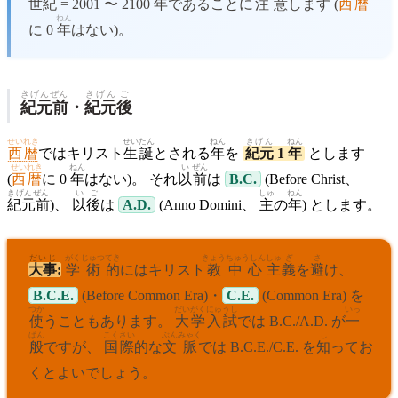
世紀
= 2001 〜 2100
年
であることに
注
意
します (
西暦
ねん
に 0
年
はない)。
きげんぜん
きげん
ご
紀元前
・
紀元
後
せいれき
せい
たん
ねん
きげん
ねん
西暦
ではキリスト
生
誕
とされる
年
を
紀元
1
年
とします
せいれき
ねん
い
ぜん
(
西暦
に 0
年
はない)。 それ
以
前
は
B.C.
(Before Christ、
きげんぜん
い
ご
しゅ
ねん
紀元前
)、
以
後
は
A.D.
(Anno Domini、
主
の
年
) とします。
だいじ
がく
じゅつ
てき
きょう
ちゅうしん
しゅ
ぎ
さ
大事
:
学
術
的
にはキリスト
教
中心
主
義
を
避
け、
B.C.E.
(Before Common Era)・
C.E.
(Common Era) を
つか
だいがく
にゅうし
いっ
使
うこともあります。
大学
入試
では B.C./A.D. が
一
ぱん
こく
さい
ぶん
みゃく
し
般
ですが、
国
際
的な
文
脈
では B.C.E./C.E. を
知
ってお
くとよいでしょう。