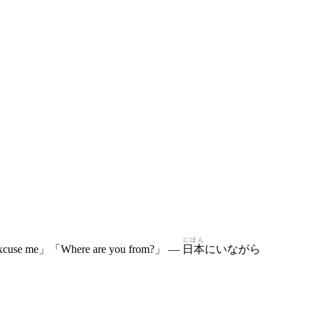
にほん
use me」「Where are you from?」 —
日本
にいながら