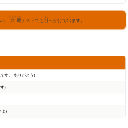
きょう
つう
ひ
で
い。
共
通
テストでも
引
っかけで
出
ます。
き
気
です、 ありがとう)
です)
よ)