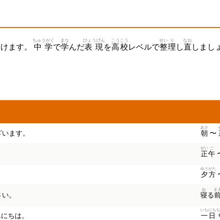
ちゅうがく
まな
ひょうげん
こうこう
せい
り
なお
分
けます。
中学
で
学
んだ
表現
を
高校
レベルで
整
理
し
直
しまし
つか
じ
使
う
あさ
ざいます。
朝
〜
せい
ご
。
正
午
ゆうがた
。
夕方
ね
ま
さい。
寝
る
いち
にち
ち
こんにちは。
一
日