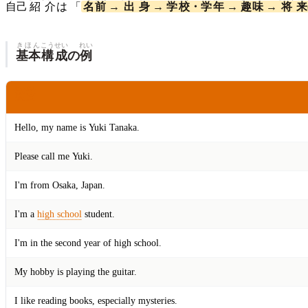
自己
紹介
は 「
名
前
→
出
身
→
学
校
・
学
年
→
趣
味
→
将
来
きほん
こう
せい
れい
基本
構
成
の
例
えいぶん
英文
Hello, my name is Yuki Tanaka.
Please call me Yuki.
I'm from Osaka, Japan.
I'm a
high school
student.
I'm in the second year of high school.
My hobby is playing the guitar.
I like reading books, especially mysteries.