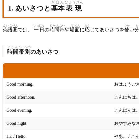
きほん
ひょうげん
1. あいさつと
基本
表現
えいご
けん
いち
にち
じかん
たい
ば
めん
おう
つか
わ
英語
圏
では、
一
日
の
時間
帯
や
場
面
に
応
じてあいさつを
使
い
じかん
たい
べつ
時間
帯
別
のあいさつ
えい
ぶん
わけ
英
文
訳
Good morning.
おはようご
Good afternoon.
こんにちは
Good evening.
こんばんは
Good night.
おやすみな
Hi. / Hello.
やあ。 / 