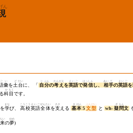
げん
現
ご
い
ど
だい
じ
ぶん
かんがえ
えいご
はっしん
あい
て
えいご
語
彙
を
土
台
に、 「
自
分
の
考え
を
英語
で
発信
し、
相
手
の
英語
を
か
もく
る
科
目
です。
まな
こうこう
えいご
ぜん
たい
ささ
き
ほん
ぶんけい
ぎ
もん
を
学
び、
高校
英語
全
体
を
支
える
基
本
5
文型
と
wh-
疑
問
文
らい
ゆめ
来
の
夢
)