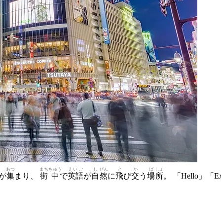
あつ
まち
ちゅう
えいご
し
ぜん
と
か
ば
しょ
が
集
まり、
街
中
で
英語
が
自
然
に
飛
び
交
う
場
所
。 「Hello」「Exc