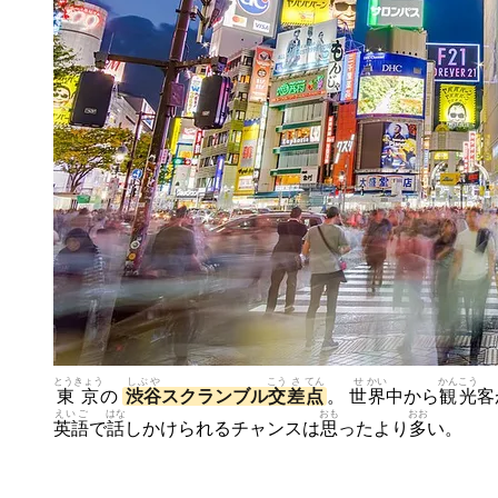
とうきょう
しぶや
こう
さ
てん
せ
かい
かん
こう
東京
の
渋谷
スクランブル
交
差
点
。
世
界
中から
観
光
客
えいご
はな
おも
おお
英語
で
話
しかけられるチャンスは
思
ったより
多
い。