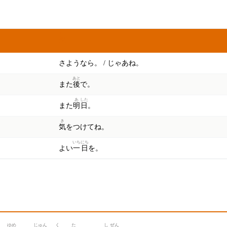
わけ
訳
さようなら。 / じゃあね。
あと
また
後
で。
あ
した
また
明
日
。
き
気
をつけてね。
いち
にち
よい
一
日
を。
ゆめ
じゅん
く
た
し
ぜん