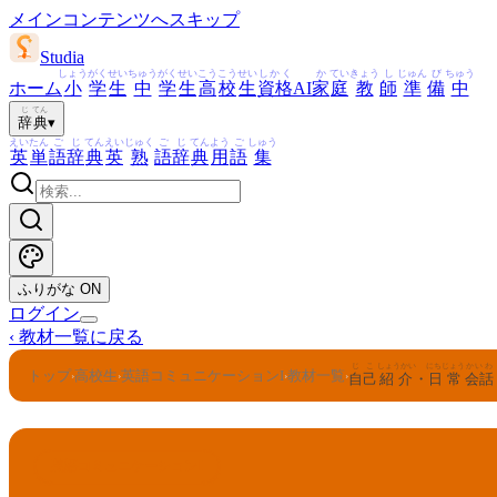
メインコンテンツへスキップ
Studia
しょう
がく
せい
ちゅう
がく
せい
こう
こう
せい
しかく
か
てい
きょう
し
じゅん
び
ちゅう
ホーム
小
学
生
中
学
生
高
校
生
資格
AI
家
庭
教
師
準
備
中
じ
てん
辞
典
▾
えい
たん
ご
じ
てん
えい
じゅく
ご
じ
てん
よう
ご
しゅう
英
単
語
辞
典
英
熟
語
辞
典
用
語
集
ふりがな
ON
ログイン
‹
教材一覧に戻る
じこ
しょうかい
にちじょう
かいわ
トップ
高校生
英語コミュニケーションI
教材一覧
›
›
›
›
自己
紹介
・
日常
会話
英語コミュニケーションI