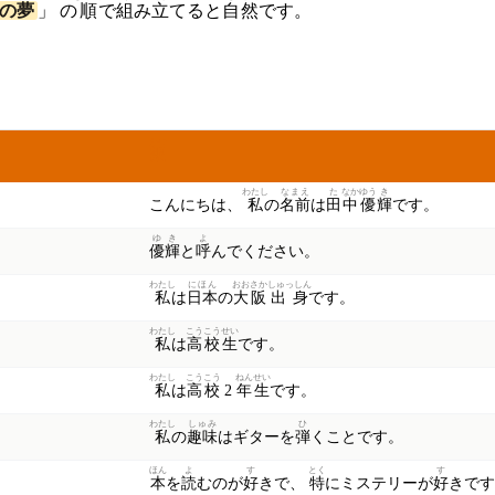
の
夢
」 の
順
で
組
み
立
てると
自
然
です。
わけ
訳
わたし
なまえ
た
なか
ゆう
き
こんにちは、
私
の
名前
は
田
中
優
輝
です。
ゆき
よ
優輝
と
呼
んでください。
わたし
にほん
おお
さか
しゅっしん
私
は
日本
の
大
阪
出身
です。
わたし
こうこうせい
私
は
高校生
です。
わたし
こうこう
ねんせい
私
は
高校
2
年生
です。
わたし
しゅみ
ひ
私
の
趣味
はギターを
弾
くことです。
ほん
よ
す
とく
す
本
を
読
むのが
好
きで、
特
にミステリーが
好
きです