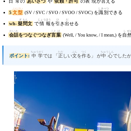
日
常
の
あいさつ
や
依
頼
・
許
可
の
表現
が
言
える
ぶんけい
しき
べつ
5
文型
(SV / SVC / SVO / SVOO / SVOC) を
識
別
できる
ぎ
もん
じょう
ほう
ひ
だ
wh-
疑
問
文
で
情
報
を
引
き
出
せる
かいわ
こと
ば
し
ぜ
会話
をつなぐつなぎ
言
葉
(Well, / You know, / I mean,) を
自
ちゅうがく
ただ
ぶん
つく
ちゅうしん
ポイント:
中学
では 「
正
しい
文
を
作
る」 が
中心
でした