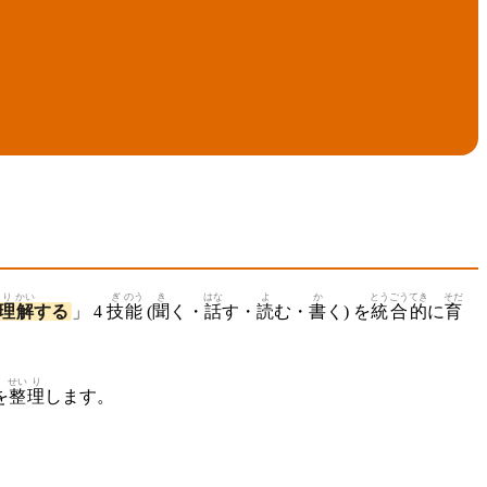
り
かい
ぎ
のう
き
はな
よ
か
とう
ごう
てき
そだ
理
解
する
」 4
技
能
(
聞
く・
話
す・
読
む・
書
く) を
統
合
的
に
育
せい
り
を
整
理
します。