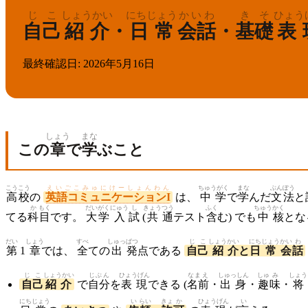
じこ
しょうかい
にちじょう
かいわ
きそ
ひょう
自己
紹介
・
日常
会話
・
基礎
表
最終確認日
:
2026年5月16日
しょう
まな
この
章
で
学
ぶこと
こうこう
えいごこみゅにけーしょんわん
ちゅうがく
まな
ぶん
ぽう
高校
の
英語コミュニケーションI
は、
中学
で
学
んだ
文
法
と
か
もく
だい
がく
にゅう
し
きょう
つう
ふく
ちゅう
かく
てる
科
目
です。
大
学
入
試
(
共
通
テスト
含
む) でも
中
核
とな
だい
しょう
すべ
しゅっ
ぱつ
じこ
しょう
かい
にち
じょう
かい
わ
第
1
章
では、
全
ての
出
発
点である
自己
紹
介
と
日
常
会
話
じこ
しょうかい
じぶん
ひょうげん
なまえ
しゅっしん
しゅ
み
しょう
自己
紹介
で
自分
を
表現
できる (
名前
・
出身
・
趣
味
・
将
にち
じょう
い
らい
きょ
か
ひょうげん
い