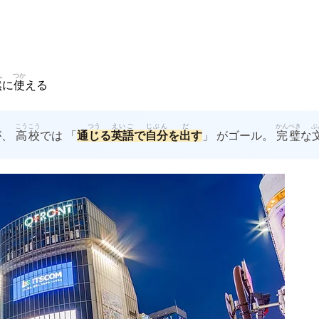
ん
つか
然
に
使
える
こうこう
つう
えいご
じぶん
だ
かん
ぺき
ぶ
が、
高校
では 「
通
じ
る
英語
で
自分
を
出
す
」 がゴール。
完
璧
な