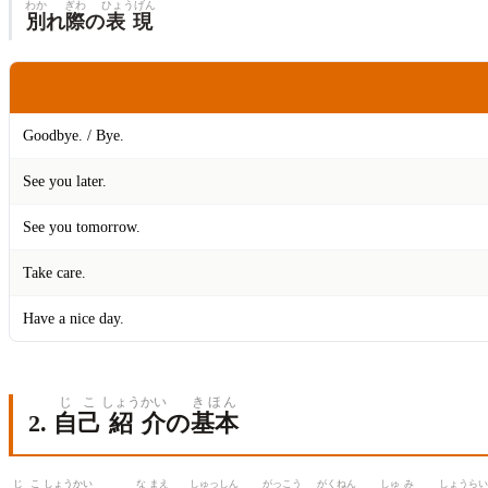
わか
ぎわ
ひょうげん
別
れ
際
の
表現
えいぶん
英文
Goodbye. / Bye.
See you later.
See you tomorrow.
Take care.
Have a nice day.
じ
こ
しょう
かい
きほん
2.
自
己
紹
介
の
基本
じこ
しょうかい
な
まえ
しゅっ
しん
がっ
こう
がく
ねん
しゅ
み
しょう
らい