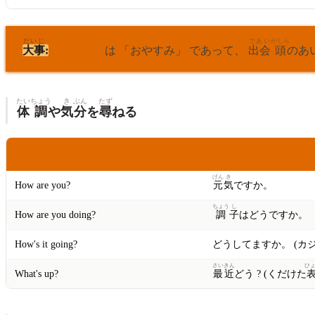
だいじ
であい
がしら
大事
:
Good night
は 「おやすみ」 であって、
出会
頭
のあ
たい
ちょう
き
ぶん
たず
体
調
や
気
分
を
尋
ねる
えいぶん
わけ
英文
訳
げん
き
How are you?
元
気
ですか。
ちょう
し
How are you doing?
調
子
はどうですか。
How's it going?
どうしてますか。 (カ
さい
きん
ひ
What's up?
最
近
どう ? (くだけた