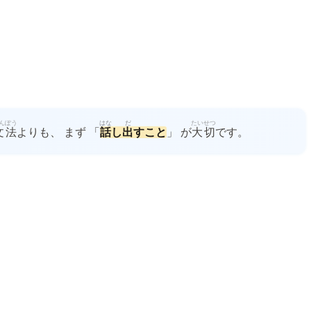
んぽう
はな
だ
たいせつ
文法
よりも、 まず 「
話
し
出
すこと
」 が
大切
です。