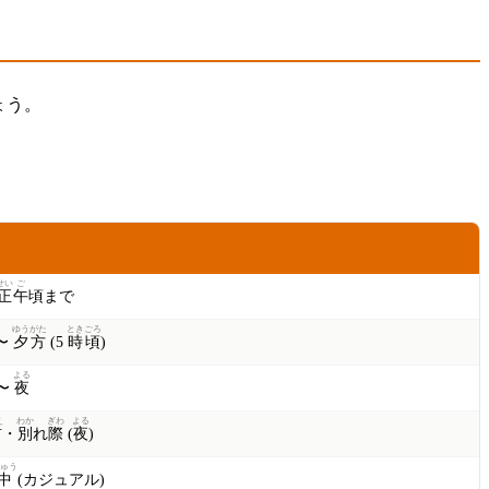
ょう。
かん
時
間
帯
せい
ご
正
午
頃まで
ゆうがた
とき
ごろ
〜
夕方
(5
時
頃
)
よる
〜
夜
え
わか
ぎわ
よる
前
・
別
れ
際
(
夜
)
ゅう
中
(カジュアル)