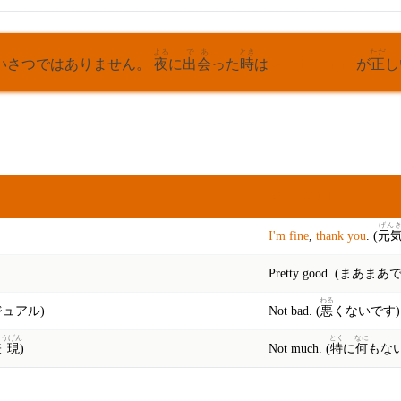
よる
であ
とき
ただ
いさつではありません。
夜
に
出会
った
時
は
Good evening
が
正
し
こたえ
かた
れい
答え
方
の
例
げん
I'm fine
,
thank you
. (
元
Pretty good. (まあまあ
わる
ジュアル)
Not bad. (
悪
くないです)
ょうげん
とく
なに
表現
)
Not much. (
特
に
何
もない