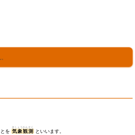
ん。
きしょう
かんそく
ことを
気象
観測
といいます。