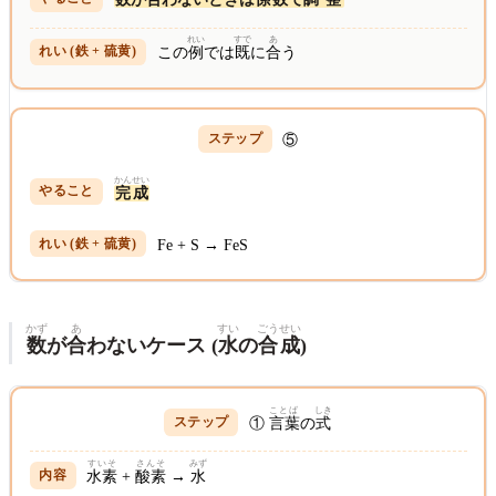
れい
すで
あ
この
例
では
既
に
合
う
⑤
かん
せい
完
成
Fe + S → FeS
かず
あ
すい
ごう
せい
数
が
合
わないケース (
水
の
合
成
)
ことば
しき
①
言葉
の
式
すいそ
さんそ
みず
水素
+
酸素
→
水