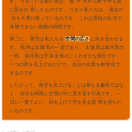
す。
今
見
ている
星
の
光
は、
数
十
年
から
数
千
年
も
前
ほし
しゅっぱつ
わたし
かこ
に
星
を
出発
したものです。 つまり
私
たちは、
過去
の
ひかり
いま
う
と
ふだん
せいかつ
光
を
今
受
け
取
っているのです。 これは
普段
の
生活
で
たいけん
きぼ
じかん
体験
できない
規模
の
時間
です。
だい
に
よぞら
わたし
くうかん
ひろ
む
あ
第
二
に、
夜空
は
私
たちを
空間
の
広
さ
に
向
き
合
わせま
ちきゅう
たいようけい
いちいん
たいようけい
ぎんがけい
す。
地球
は
太陽系
の
一員
であり、
太陽系
は
銀河系
の
いちぶ
ぎんがけい
うちゅう
ぜんたい
ぶぶん
一部
、
銀河系
は
宇宙
全体
のごくわずかな
部分
です。
ひと
ほし
みあ
じぶん
いち
そうたい
か
一
つの
星
を
見上
げるだけで、
自分
の
位置
を
相対
化
で
きるのです。
よぞら
みあ
たん
しゅみ
したがって、
夜空
を
見上
げることは
単
なる
趣味
ではな
じぶん
じかん
くうかん
なか
お
なお
こうい
いち
く、
自分
を
時間
と
空間
の
中
に
置
き
直
す
行為
です。
一
にち
いち
ど
かお
あ
そら
み
しゅうかん
も
日
に
一
度
でよい、
顔
を
上
げて
空
を
見
る
習慣
を
持
ちた
いものです。
こうせい
しきべつ