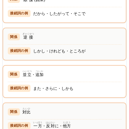
だから・したがって・そこで
ぎゃくせつ
逆接
しかし・けれども・ところが
へいりつ
ついか
並立
・
追加
また・さらに・しかも
たいひ
対比
いっぽう
はんたい
たほう
一方
・
反対
に・
他方