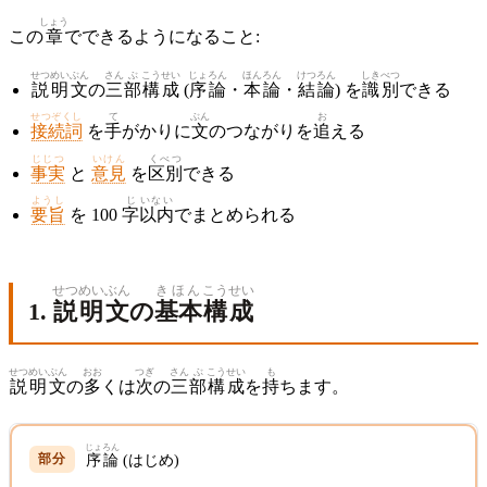
しょう
この
章
でできるようになること:
せつめい
ぶん
さん
ぶ
こうせい
じょろん
ほんろん
けつろん
しきべつ
説明
文
の
三
部
構成
(
序論
・
本論
・
結論
) を
識別
できる
せつぞくし
て
ぶん
お
接続詞
を
手
がかりに
文
のつながりを
追
える
じじつ
いけん
くべつ
事実
と
意見
を
区別
できる
ようし
じ
いない
要旨
を 100
字
以内
でまとめられる
せつめい
ぶん
きほん
こうせい
1.
説明
文
の
基本
構成
せつめい
ぶん
おお
つぎ
さん
ぶ
こうせい
も
説明
文
の
多
くは
次
の
三
部
構成
を
持
ちます。
じょろん
序論
(はじめ)