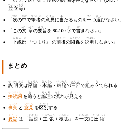
「
第
○
段落
と
第
○
段落
の
関係
を
答え
なさい」 (
対比
・
へいりつ
とう
並立
等
)
つぎ
なか
ひっしゃ
いけん
あ
ひと
えら
「
次
の
中
で
筆者
の
意見
に
当
たるものを
一
つ
選
びなさい」
ぶんしょう
ようし
じ
か
「この
文章
の
要旨
を 80-100
字
で
書
きなさい」
かせん
ぶ
ぜんご
かんけい
せつめい
「
下線
部
『つまり』 の
前後
の
関係
を
説明
しなさい」
まとめ
せつめい
ぶん
じょろん
ほんろん
けつろん
さん
ぶ
く
た
説明
文
は
序論
・
本論
・
結論
の
三
部
で
組
み
立
てられる
せつぞくし
お
ろんり
なが
み
接続詞
を
追
うと
論理
の
流
れが
見
える
じじつ
いけん
くべつ
事実
と
意見
を
区別
する
ようし
わだい
しゅちょう
こんきょ
いちぶん
あっしゅく
要旨
は 「
話題
+
主張
+
根拠
」 を
一文
に
圧縮