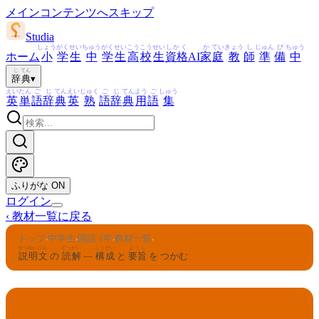
メインコンテンツへスキップ
Studia
しょう
がく
せい
ちゅう
がく
せい
こう
こう
せい
しかく
か
てい
きょう
し
じゅん
び
ちゅう
ホーム
小
学
生
中
学
生
高
校
生
資格
AI
家
庭
教
師
準
備
中
じ
てん
辞
典
▾
えい
たん
ご
じ
てん
えい
じゅく
ご
じ
てん
よう
ご
しゅう
英
単
語
辞
典
英
熟
語
辞
典
用
語
集
ふりがな
ON
ログイン
‹
教材一覧に戻る
トップ
中学生
国語 1年
教材一覧
›
›
›
›
せつめい
ぶん
どっかい
こうせい
ようし
説明
文
の
読解
—
構成
と
要旨
を つかむ
国語 1年