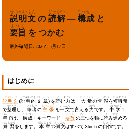
せつめい
ぶん
どっかい
こうせい
説明
文
の
読解
—
構成
と
ようし
要旨
を つかむ
最終確認日
:
2026年5月17日
はじめに
せつめいぶん
せつめい
てき
ぶんしょう
よ
ちから
たいりょう
じょうほう
たんじかん
説明文
(
説明
的
文章
) を
読
む
力
は、
大量
の
情報
を
短時間
せいり
ひっしゃ
しゅちょう
いちぶん
い
ちから
ちゅうがく
で
整理
し、
筆者
の
主張
を
一文
で
言
える
力
です。
中学
1
ねん
こうせい
ようし
みっ
じく
よ
すす
年
では、
構成
・キーワード・
要旨
の
三
つを
軸
に
読
み
進
める
れんしゅう
ほんしょう
れいぶん
じさく
練習
をします。
本章
の
例文
はすべて Studia の
自作
です。