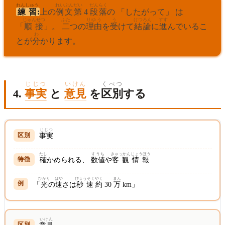
れんしゅう
れいぶん
だい
だんらく
練習
:
上の
例文
第
4
段落
の 「したがって」 は
じゅんせつ
ふた
りゆう
う
けつろん
すす
「
順接
」。
二
つの
理由
を
受
けて
結論
に
進
んでいるこ
わ
とが
分
かります。
じじつ
いけん
くべつ
4.
事実
と
意見
を
区別
する
じじつ
事実
たし
すうち
きゃっかん
じょうほう
確
かめられる、
数値
や
客観
情報
ひかり
はや
びょうそく
やく
まん
「
光
の
速
さは
秒速
約
30
万
km」
いけん