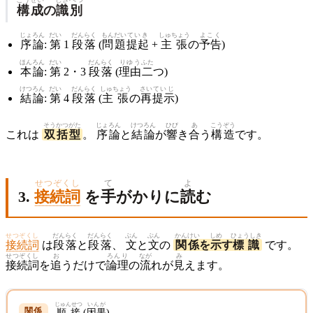
構成
の
識別
じょろん
だい
だんらく
もんだい
ていき
しゅちょう
よこく
序論
:
第
1
段落
(
問題
提起
+
主張
の
予告
)
ほんろん
だい
だんらく
りゆう
ふた
本論
:
第
2・3
段落
(
理由
二
つ)
けつろん
だい
だんらく
しゅちょう
さい
ていじ
結論
:
第
4
段落
(
主張
の
再
提示
)
そうかつがた
じょろん
けつろん
ひび
あ
こうぞう
これは
双括型
。
序論
と
結論
が
響
き
合
う
構造
です。
せつぞくし
て
よ
3.
接続詞
を
手
がかりに
読
む
せつぞくし
だんらく
だんらく
ぶん
ぶん
かんけい
しめ
ひょうしき
接続詞
は
段落
と
段落
、
文
と
文
の
関係
を
示
す
標識
です。
せつぞくし
お
ろんり
なが
み
接続詞
を
追
うだけで
論理
の
流
れが
見
えます。
じゅんせつ
いんが
順接
(
因果
)