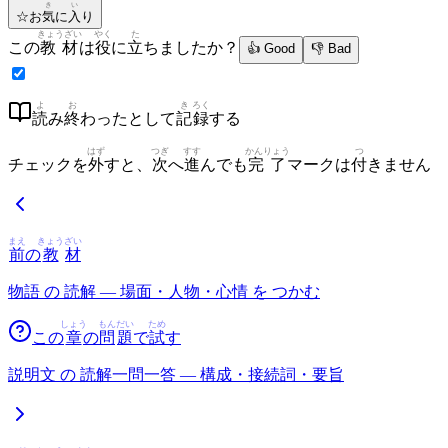
き
い
☆
お
気
に
入
り
きょうざい
やく
た
この
教材
は
役
に
立
ちましたか？
👍 Good
👎 Bad
よ
お
き
ろく
読
み
終
わったとして
記
録
する
はず
つぎ
すす
かんりょう
つ
チェックを
外
すと、
次
へ
進
んでも
完了
マークは
付
きません
まえ
きょう
ざい
前
の
教
材
物語 の 読解 — 場面・人物・心情 を つかむ
しょう
もん
だい
ため
この
章
の
問
題
で
試
す
説明文 の 読解一問一答 — 構成・接続詞・要旨