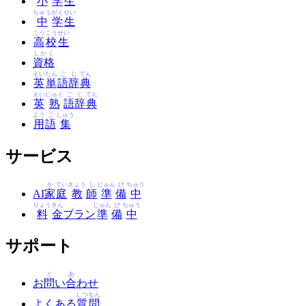
小
学
生
ちゅう
がく
せい
中
学
生
こう
こう
せい
高
校
生
しかく
資格
えい
たん
ご
じ
てん
英
単
語
辞
典
えい
じゅく
ご
じ
てん
英
熟
語
辞
典
よう
ご
しゅう
用
語
集
サービス
か
てい
きょう
し
じゅん
び
ちゅう
AI
家
庭
教
師
準
備
中
りょう
きん
じゅん
び
ちゅう
料
金
プラン
準
備
中
サポート
と
あ
お
問
い
合
わせ
しつ
もん
よくある
質
問