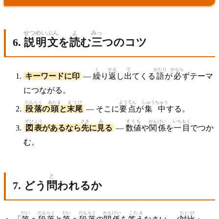
せつめい
ぶん
よ
みっ
6.
説明
文
を
読
む
三
つのコツ
く
かえ
で
かたり
かなら
キーワードに印
—
繰
り
返
し
出
てくる
語
が
必
ずテーマ
につながる。
だんらく
あたま
まつび
ようてん
しゅうちゅう
段落
の
頭
と
末尾
— そこに
要点
が
集中
する。
ずひょう
さき
み
すうち
かんけい
いちもく
図表
があるなら
先
に
見
る
—
数値
や
関係
を
一目
でつか
む。
と
7. どう
問
われるか
だい
だんらく
だい
だんらく
かんけい
こたえ
たいひ