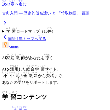
つぎ
しょう
すす
次
の
章
へ
進
む
古典入門 — 歴史的仮名遣い と 「竹取物語」 冒頭
がく
しゅう
けん
学
習
ロードマップ（
10
件
）
もど
国語 1年
トップへ
戻
る
Studia
か
てい
きょう
し
みちび
AI
家
庭
教
師
があなたを
導
く
かつ
よう
そう
ごう
がく
しゅう
AIを
活
用
した
総
合
学
習
サイト。
しょう
ちゅう
こう
ぜん
きょう
か
し
かく
小
中
高
の
全
教
科
から
資
格
まで、
まな
あなたの
学
びをサポートします。
がく
しゅう
学
習
コンテンツ
しょう
がく
せい