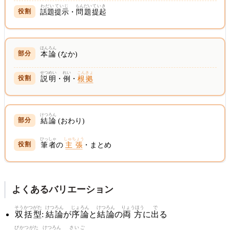
わだい
ていじ
もんだい
ていき
話題
提示
・
問題
提起
ほんろん
本論
(なか)
せつめい
れい
こんきょ
説明
・
例
・
根拠
けつろん
結論
(おわり)
ひっしゃ
しゅちょう
筆者
の
主張
・まとめ
よくあるバリエーション
そうかつがた
けつろん
じょろん
けつろん
りょうほう
で
双括型
:
結論
が
序論
と
結論
の
両方
に
出
る
びかつがた
けつろん
さいご