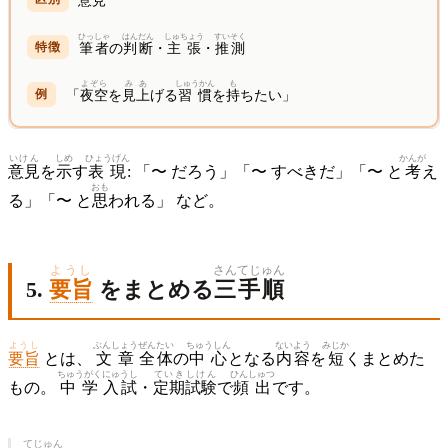
意見
ひっしゃ
はんだん
しゅちょう
すいそく
筆者
の
判断
・
主張
・
推測
よぞら
みあ
しゅうかん
も
「
夜空
を
見上
げる
習慣
を
持
ちたい」
いけん
しめ
ひょうげん
かんが
意見
を
示
す
表現
: 「〜 だろう」「〜 すべきだ」「〜 と
考
え
おも
る」「〜 と
思
われる」 など。
ようし
さん
てじゅん
5.
要旨
をまとめる
三
手順
ようし
ぶんしょう
ぜんたい
ちゅうしん
ないよう
みじか
要旨
とは、
文章
全体
の
中心
となる
内容
を
短
くまとめた
ちゅうがく
にゅうし
ていき
しけん
ひんしゅつ
もの。
中学
入試
・
定期
試験
で
頻出
です。
てじゅん