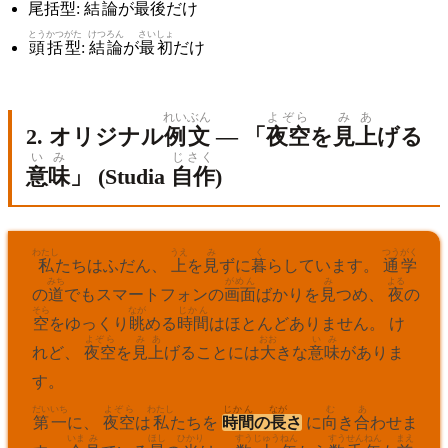
尾括型
:
結論
が
最後
だけ
とうかつがた
けつろん
さいしょ
頭括型
:
結論
が
最初
だけ
れいぶん
よぞら
みあ
2. オリジナル
例文
— 「
夜空
を
見上
げる
いみ
じさく
意味
」 (Studia
自作
)
わたし
うえ
み
く
つうがく
私
たちはふだん、
上
を
見
ずに
暮
らしています。
通学
みち
がめん
み
よる
の
道
でもスマートフォンの
画面
ばかりを
見
つめ、
夜
の
そら
なが
じかん
空
をゆっくり
眺
める
時間
はほとんどありません。 け
よぞら
みあ
おお
いみ
れど、
夜空
を
見上
げることには
大
きな
意味
がありま
す。
だい
いち
よぞら
わたし
じかん
なが
む
あ
第
一
に、
夜空
は
私
たちを
時間
の
長
さ
に
向
き
合
わせま
いま
み
ほし
ひかり
すう
じゅう
ねん
すう
せん
ねん
まえ