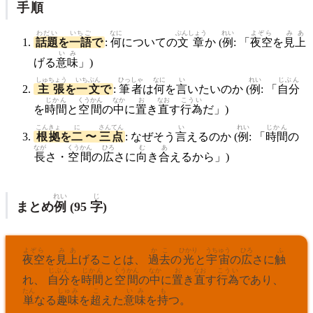
手順
わだい
いちご
なに
ぶんしょう
れい
よぞら
みあ
話題
を
一語
で
:
何
についての
文章
か (
例
: 「
夜空
を
見上
いみ
げる
意味
」)
しゅちょう
いちぶん
ひっしゃ
なに
い
れい
じぶん
主張
を
一文
で
:
筆者
は
何
を
言
いたいのか (
例
: 「
自分
じかん
くうかん
なか
お
なお
こうい
を
時間
と
空間
の
中
に
置
き
直
す
行為
だ」)
こんきょ
に
さん
てん
い
れい
じかん
根拠
を
二
〜
三
点
: なぜそう
言
えるのか (
例
: 「
時間
の
なが
くうかん
ひろ
む
あ
長
さ・
空間
の
広
さに
向
き
合
えるから」)
れい
じ
まとめ
例
(95
字
)
よぞら
みあ
かこ
ひかり
うちゅう
ひろ
ふ
夜空
を
見上
げることは、
過去
の
光
と
宇宙
の
広
さに
触
じぶん
じかん
くうかん
なか
お
なお
こうい
れ、
自分
を
時間
と
空間
の
中
に
置
き
直
す
行為
であり、
たん
しゅみ
こ
いみ
も
単
なる
趣味
を
超
えた
意味
を
持
つ。