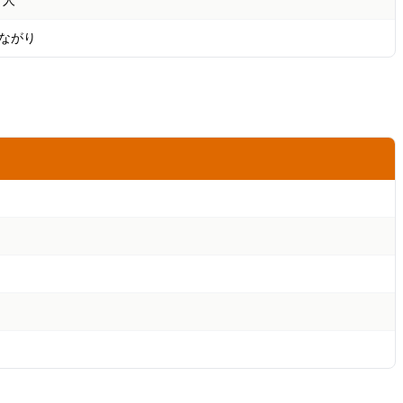
た
人
ながり