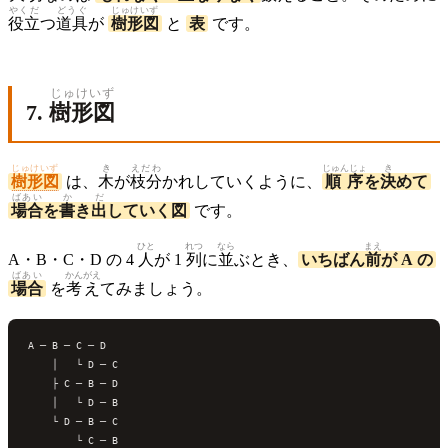
やくだ
どうぐ
じゅけいず
役立
つ
道具
が
樹形図
と
表
です。
じゅけいず
7.
樹形図
じゅけいず
き
えだわ
じゅんじょ
き
樹形図
は、
木
が
枝分
かれしていくように、
順序
を
決
めて
ばあい
か
だ
場合
を
書
き
出
していく図
です。
ひと
れつ
なら
まえ
A・B・C・D の 4
人
が 1
列
に
並
ぶとき、
いちばん
前
が A の
ばあい
かんがえ
場合
を
考え
てみましょう。
A ─ B ─ C ─ D

    │   └ D ─ C

    ├ C ─ B ─ D

    │   └ D ─ B

    └ D ─ B ─ C
