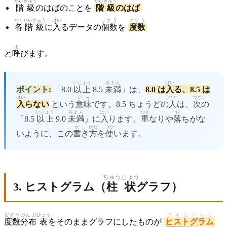
かいきゅう
かいきゅう
階級
のはばのことを
階級
のはば
かく
かいきゅう
はい
こすう
どすう
各
階級
に
入
るデータの
個数
を
度数
よ
と
呼
びます。
いじょう
みまん
はい
ポイント:
「8.0
以上
8.5
未満
」は、
8.0 は
入
る、8.5 は
はい
いみ
ひと
つぎ
入
らない
という
意味
です。8.5 ちょうどの
人
は、
次
の
いじょう
みまん
はい
かさ
お
「8.5
以上
9.0
未満
」に
入
ります。
重
なりや
落
ちがな
か
かた
つか
いように、この
書
き
方
を
使
います。
ちゅうじょう
3. ヒストグラム（
柱状
グラフ）
どすう
ぶんぷ
ひょう
ひすとぐらむ
度数
分布
表
をそのままグラフにしたものが
ヒストグラム