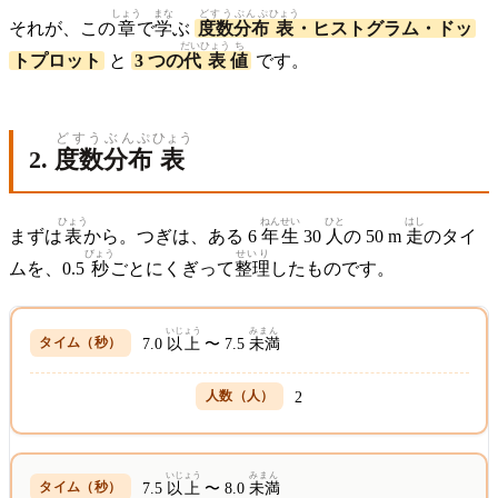
しょう
まな
どすう
ぶんぷ
ひょう
それが、この
章
で
学
ぶ
度数
分布
表
・ヒストグラム・ドッ
だいひょう
ち
トプロット
と
3 つの
代表
値
です。
どすう
ぶんぷ
ひょう
2.
度数
分布
表
ひょう
ねんせい
ひと
はし
まずは
表
から。つぎは、ある 6
年生
30
人
の 50 m
走
のタイ
びょう
せいり
ムを、0.5
秒
ごとにくぎって
整理
したものです。
いじょう
みまん
7.0
以上
〜 7.5
未満
2
いじょう
みまん
7.5
以上
〜 8.0
未満