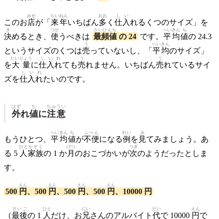
みせ
らいねん
おお
しい
このお
店
が「
来年
いちばん
多
く
仕入
れるくつのサイズ」を
き
つか
さいひんち
へいきん
ち
決
めるとき、
使
うべきは
最頻値
の 24
です。
平均
値
の 24.3
う
へいきん
というサイズのくつは
売
っていないし、「
平均
のサイズ」
たいりょう
しいれ
う
う
を
大量
に
仕入れ
ても
売
れません。いちばん
売
れているサイ
しいれ
ズを
仕入れ
たいのです。
はず
ち
ちゅうい
外
れ
値
に
注意
へいきん
ち
ふべん
れい
み
もうひとつ、
平均
値
が
不便
になる
例
を
見
てみましょう。あ
ひと
かぞく
げつ
つぎ
る 5
人
家族
の 1 か
月
のおこづかいが
次
のようだったとしま
す。
えん
えん
えん
えん
500
円
、500
円
、500
円
、500
円
、10000 円
さいご
ひと
にい
だい
えん
（
最後
の 1
人
だけ、お
兄
さんのアルバイト
代
で 10000
円
で