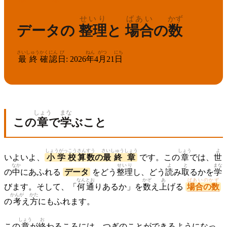
せいり
ばあい
かず
データの
整理
と
場合
の
数
さいしゅう
かくにん
び
ねん
がつ
にち
最終
確認
日
:
2026
年
4
月
21
日
しょう
まな
この
章
で
学
ぶこと
しょうがっこう
さんすう
さいしゅう
しょう
しょう
よ
いよいよ、
小学校
算数
の
最終
章
です。この
章
では、
世
なか
せいり
よ
と
まな
の
中
にあふれる
データ
をどう
整理
し、どう
読
み
取
るかを
学
なん
とお
かぞ
あ
ばあいのかず
びます。そして、「
何
通
りあるか」を
数
え
上
げる
場合の数
かんが
かた
の
考
え
方
にもふれます。
しょう
お
この
章
が
終
わるころには、つぎのことができるようになっ