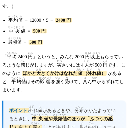
す。）
へいきん
ち
平均
値
＝ 12000 ÷ 5 ＝
2400 円
ちゅうおう
ち
中央
値
＝
500 円
さいひんち
最頻値
＝
500 円
へいきん
えん
まる
いじょう
「
平均
2400
円
」というと、みんな 2000
円
以上
もらってい
かん
じつ
ひと
えん
るような
感
じがしますが、
実
さいには 4
人
が 500
円
です。こ
おお
あたい
はず
ち
のように
ほかと
大
きくかけはなれた
値
（
外
れ
値
）
がある
へいきん
ち
えいきょう
つよ
う
ま
なか
と、
平均
値
はその
影響
を
強
く
受
けて、
真
ん
中
からずれてし
まいます。
はず
ち
ぶんぷ
ポイント:
外
れ
値
があるときや、
分布
がかたよってい
ちゅうおう
ち
さいひんち
かん
るときは、
中央
値
や
最頻値
のほうが「ふつうの
感
あらわ
よ
なか
じ」をよく
表
す
ことがあります。
世
の
中
のニュース