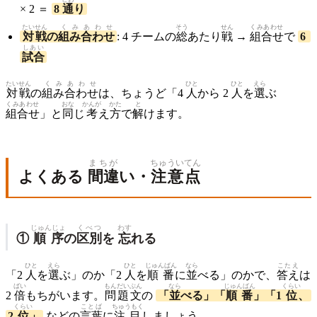
× 2 ＝
8
通
り
たいせん
くみあわせ
そう
せん
くみあわせ
対戦
の
組み合わせ
: 4 チームの
総
あたり
戦
→
組合せ
で
6
しあい
試合
たいせん
くみあわせ
ひと
ひと
えら
対戦
の
組み合わせ
は、ちょうど「4
人
から 2
人
を
選
ぶ
くみあわせ
おな
かんが
かた
と
組合せ
」と
同
じ
考
え
方
で
解
けます。
まちが
ちゅうい
てん
よくある
間違
い・
注意
点
じゅんじょ
くべつ
わす
①
順序
の
区別
を
忘
れる
ひと
えら
ひと
じゅんばん
なら
こたえ
「2
人
を
選
ぶ」のか「2
人
を
順番
に
並
べる」のかで、
答え
は
ばい
もんだい
ぶん
なら
じゅんばん
くらい
2
倍
もちがいます。
問題
文
の
「
並
べる」「
順番
」「1
位
、
くらい
ことば
ちゅうもく
2
位
」
などの
言葉
に
注目
しましょう。