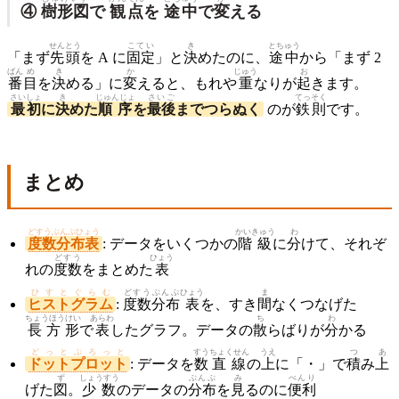
④
樹形図
で
観点
を
途中
で
変
える
せんとう
こてい
き
とちゅう
「まず
先頭
を A に
固定
」と
決
めたのに、
途中
から「まず 2
ばん
め
き
か
じゅう
お
番
目
を
決
める」に
変
えると、もれや
重
なりが
起
きます。
さいしょ
き
じゅんじょ
さいご
てっそく
最初
に
決
めた
順序
を
最後
までつらぬく
のが
鉄則
です。
まとめ
どすうぶんぷひょう
かいきゅう
わ
度数分布表
: データをいくつかの
階級
に
分
けて、それぞ
どすう
ひょう
れの
度数
をまとめた
表
ひすとぐらむ
どすう
ぶんぷ
ひょう
ま
ヒストグラム
:
度数
分布
表
を、すき
間
なくつなげた
ちょうほうけい
あらわ
ち
わ
長方形
で
表
したグラフ。データの
散
らばりが
分
かる
どっとぷろっと
すう
ちょくせん
うえ
つ
あ
ドットプロット
: データを
数
直線
の
上
に「・」で
積
み
上
ず
しょうすう
ぶんぷ
み
べんり
げた
図
。
少数
のデータの
分布
を
見
るのに
便利