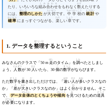
くみあわせ
かぞ
たり、いろいろな
組み合わせ
をもれなく
数
えたりする
せいり
たいせつ
ちゅうがっこう
とうけい
には、
整理
のしかた
が
大切
です。
中学校
の
統計
や
かくりつ
たの
しょう
確率
にまっすぐつながる、
楽
しい
章
です。
せいり
1. データを
整理
するということ
はし
しら
みなさんのクラスで「50 m
走
のタイム」を
調
べたとしまし
にんずう
ひと
こ
すうじ
ょう。
人数
が 30
人
いたら、30
個
の
数字
がならびます。
すうじ
か
だ
はや
ひと
おお
ただ
数字
を
書
き
出
しただけでは、「
速
い
人
が
多
いクラスなの
さ
おお
わ
か」「
差
が
大
きいクラスなのか」はよく
分
かりません。そこ
ぜんたい
けい
こう
み
どうぐ
で、
データ
全体
のとくちょうや
傾
向
を
見
つけるための
道具
ひつよう
が
必要
になります。