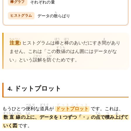
それぞれの
量
ち
データの
散
らばり
ちゅうい
ぼう
ぼう
ま
注意
:
ヒストグラムは
棒
と
棒
のあいだにすき
間
があり
すうち
ません。これは「この
数値
のはん囲にはデータがな
ごかい
ふせ
い」という
誤解
を
防
ぐためです。
4. ドットプロット
べんり
どうぐ
どっとぷろっと
もうひとつ
便利
な
道具
が
ドットプロット
です。これは、
すう
ちょくせん
うえ
てん
つ
あ
数
直線
の
上
に、データを 1 つずつ「・」の
点
で
積
み
上
げて
いく図
です。