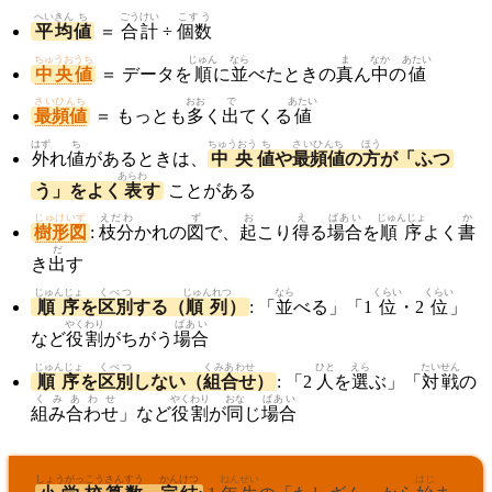
へいきん
ち
ごうけい
こすう
平均
値
＝
合計
÷
個数
ちゅうおうち
じゅん
なら
ま
なか
あたい
中央値
＝ データを
順
に
並
べたときの
真
ん
中
の
値
さいひんち
おお
で
あたい
最頻値
＝ もっとも
多
く
出
てくる
値
はず
ち
ちゅうおう
ち
さいひんち
ほう
外
れ
値
があるときは、
中央
値
や
最頻値
の
方
が「ふつ
あらわ
う」をよく
表
す
ことがある
じゅけいず
えだわ
ず
お
え
ばあい
じゅんじょ
か
樹形図
:
枝分
かれの
図
で、
起
こり
得
る
場合
を
順序
よく
書
だ
き
出
す
じゅんじょ
くべつ
じゅんれつ
なら
くらい
くらい
順序
を
区別
する（
順列
）
: 「
並
べる」「1
位
・2
位
」
やくわり
ばあい
など
役割
がちがう
場合
じゅんじょ
くべつ
くみあわせ
ひと
えら
たいせん
順序
を
区別
しない（
組合せ
）
: 「2
人
を
選
ぶ」「
対戦
の
くみあわせ
やくわり
おな
ばあい
組み合わせ
」など
役割
が
同
じ
場合
しょうがっこう
さんすう
かんけつ
ねんせい
はじ