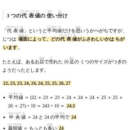
だいひょう
ち
つか
わ
3 つの
代表
値
の
使
い
分
け
だいひょう
ち
へいきん
ち
おも
「
代表
値
」というと
平均
値
だけを
思
いうかべがちですが、
ばめん
だいひょう
ち
じつは
場面
によって、どの
代表
値
がふさわしいかは ちが
います
。
みせ
う
あし
たとえば、あるお
店
で
売
れた 10
足
の くつのサイズがつぎの
ようだったとします。
22, 23, 23, 24, 24, 24, 25, 25, 26, 27
へいきん
ち
平均
値
＝ (22 ＋ 23 ＋ 23 ＋ 24 ＋ 24 ＋ 24 ＋ 25 ＋ 25 ＋
26 ＋ 27) ÷ 10 ＝ 243 ÷ 10 ＝
24.3
ちゅうおう
ち
へいきん
中央
値
＝ 24 と 24 の
平均
で
24
さいひんち
おお
最頻値
＝ もっとも
多
い
24