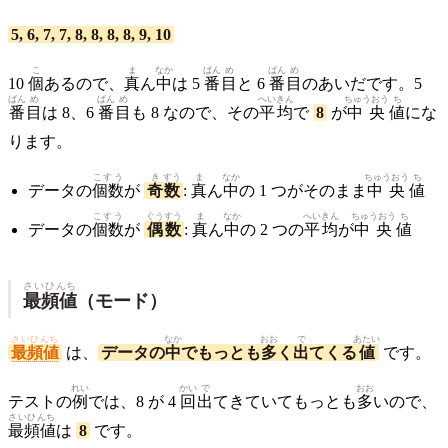
5, 6, 7, 7, 8, 8, 8, 8, 9, 10
こ
ま
なか
ばん
め
ばん
め
10
個
あるので、
真
ん
中
は 5
番
目
と 6
番
目
のあいだです。5
ばん
め
ばん
め
へいきん
ちゅうおう
ち
番
目
は 8、6
番
目
も 8 なので、その
平均
で
8
が
中央
値
にな
ります。
こすう
き
すう
ま
なか
ちゅうおう
ち
データの
個数
が
奇
数
:
真
ん
中
の 1 つがそのまま
中央
値
こすう
ぐう
すう
ま
なか
へいきん
ちゅうおう
ち
データの
個数
が
偶
数
:
真
ん
中
の 2 つの
平均
が
中央
値
さいひんち
最頻値
（モード）
さいひんち
なか
おお
で
あたい
最頻値
は、
データの
中
でもっとも
多
く
出
てくる
値
です。
れい
かい
で
おお
テストの
例
では、8 が 4
回
出
てきていてもっとも
多
いので、
さいひんち
最頻値
は
8
です。