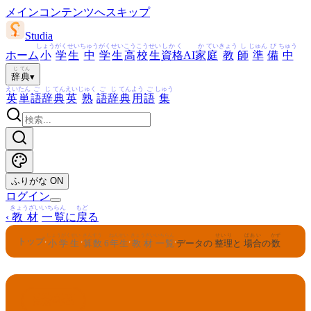
メインコンテンツへスキップ
Studia
しょう
がく
せい
ちゅう
がく
せい
こう
こう
せい
しかく
か
てい
きょう
し
じゅん
び
ちゅう
ホーム
小
学
生
中
学
生
高
校
生
資格
AI
家
庭
教
師
準
備
中
じ
てん
辞
典
▾
えい
たん
ご
じ
てん
えい
じゅく
ご
じ
てん
よう
ご
しゅう
英
単
語
辞
典
英
熟
語
辞
典
用
語
集
ふりがな
ON
ログイン
きょうざい
いちらん
もど
‹
教材
一覧
に
戻
る
しょうがくせい
さんすう
ねんせい
きょうざい
いちらん
せいり
ばあい
かず
トップ
›
›
›
›
小学生
算数
6
年生
教材
一覧
データの
整理
と
場合
の
数
さんすう
ねんせい
6
算数
年生