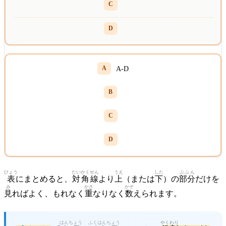
A-D
ひょう
たいかくせん
うえ
した
ぶぶん
表
にまとめると、
対角線
より
上
（または
下
）の
部分
だけを
み
かさ
かぞ
見
ればよく、もれなく
重
なりなく
数
えられます。
はんちょう
ふく
はんちょう
やくわり