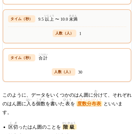
いじょう
みまん
9.5
以上
〜 10.0
未満
1
ごうけい
合計
30
わ
このように、データをいくつかのはん囲に
分
けて、それぞれ
はい
こすう
か
ひょう
どすうぶんぷひょう
のはん囲に
入
る
個数
を
書
いた
表
を
度数分布表
といいま
す。
くぎ
かいきゅう
区切
ったはん囲のことを
階級