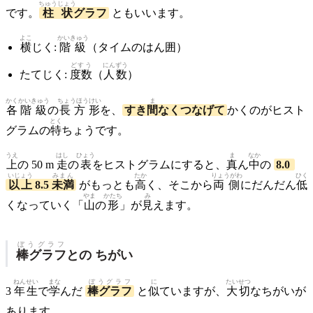
ちゅうじょう
です。
柱状
グラフ
ともいいます。
よこ
かいきゅう
横
じく:
階級
（タイムのはん囲）
どすう
にんずう
たてじく:
度数
（
人数
）
かく
かいきゅう
ちょうほうけい
ま
各
階級
の
長方形
を、
すき
間
なくつなげて
かくのがヒスト
とく
グラムの
特
ちょうです。
うえ
はし
ひょう
ま
なか
上
の 50 m
走
の
表
をヒストグラムにすると、
真
ん
中
の
8.0
いじょう
みまん
たか
りょうがわ
ひく
以上
8.5
未満
がもっとも
高
く、そこから
両側
にだんだん
低
やま
かたち
み
くなっていく「
山
の
形
」が
見
えます。
ぼうグラフ
棒グラフ
との ちがい
ねん
せい
まな
ぼうグラフ
に
たいせつ
3
年
生
で
学
んだ
棒グラフ
と
似
ていますが、
大切
なちがいが
あります。