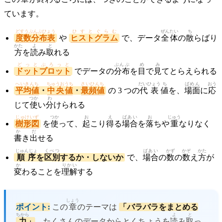
ています。
どすうぶんぷひょう
ひすとぐらむ
ぜんたい
ち
度数分布表
や
ヒストグラム
で、データ
全体
の
散
らばり
かた
よ
と
方
を
読
み
取
れる
どっとぷろっと
ぶんぷ
め
み
ドットプロット
でデータの
分布
を
目
で
見
てとらえられる
へいきんち
ちゅうおうち
さいひんち
だいひょう
ち
ばめん
おう
平均値
・
中央値
・
最頻値
の 3 つの
代表
値
を、
場面
に
応
つか
わ
じて
使
い
分
けられる
じゅけいず
つか
お
え
ばあい
お
じゅう
樹形図
を
使
って、
起
こり
得
る
場合
を
落
ちや
重
なりなく
か
だ
書
き
出
せる
じゅんじょ
くべつ
ばあい
かず
かぞ
かた
順序
を
区別
するか・しないか
で、
場合
の
数
の
数
え
方
が
か
りかい
変
わることを
理解
する
しょう
ポイント:
この
章
のテーマは
「バラバラをまとめる
ちから
よ
と
力
」
。たくさんのデータからとくちょうを
読
み
取
っ