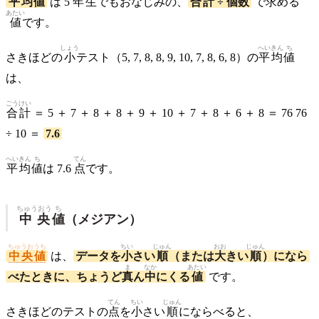
平均
値
は 5
年生
でもおなじみの、
合計
÷
個数
で
求
める
あたい
値
です。
しょう
へいきん
ち
さきほどの
小
テスト（5, 7, 8, 8, 9, 10, 7, 8, 6, 8）の
平均
値
は、
ごうけい
合計
＝ 5 ＋ 7 ＋ 8 ＋ 8 ＋ 9 ＋ 10 ＋ 7 ＋ 8 ＋ 6 ＋ 8 ＝ 76 76
÷ 10 ＝
7.6
へいきん
ち
てん
平均
値
は 7.6
点
です。
ちゅうおう
ち
中央
値
（メジアン）
ちゅうおうち
ちい
じゅん
おお
じゅん
中央値
は、
データを
小
さい
順
（または
大
きい
順
）になら
ま
なか
あたい
べたときに、ちょうど
真
ん
中
にくる
値
です。
てん
ちい
じゅん
さきほどのテストの
点
を
小
さい
順
にならべると、