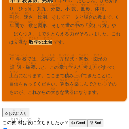
小学校
算数
、
完結
:
1
年生
の「たしざん」から
始
ま
さん
くく
ぶんすう
しょうすう
ずけい
たいせき
り、ひっ
算
、
九九
、
分数
、
小数
、
図形
、
体積
、
わりあい
はや
ひれい
ばあい
かず
割合
、
速
さ、
比例
、そしてデータと
場合
の
数
まで。6
ねんかん
かず
ずけい
よ
なか
か
かた
年間
で、
数
と
図形
、そして
世
の
中
の「
変
わり
方
」や
ちから
「ばらつき」までをとらえる
力
がそろいました。これ
りっぱ
すうがく
どだい
は
立派
な
数学
の
土台
です。
ちゅうがっこう
もじ
しき
ほうていしき
かんすう
ずけい
中学校
では、
文字
式
・
方程式
・
関数
・
図形
の
しょうめい
かくりつ
しょう
まな
かんが
かた
証明
・
確率
…と、この
章
で
学
んだ
考
え
方
がすべて
どだい
つ
あ
土台
になります。ここまで
積
み
上
げてきたことに、
じしん
さんすう
たの
こころ
自信
をもってください。
算数
を
楽
しんできた
心
その
おお
ぶき
ものが、これからの
大
きな
武器
になります。
き
い
☆
お
気
に
入
り
きょうざい
やく
た
この
教材
は
役
に
立
ちましたか？
👍 Good
👎 Bad