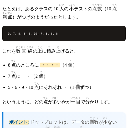
ひと
しょう
てんすう
てん
たとえば、あるクラスの 10
人
の
小
テストの
点数
（10
点
まんてん
満点
）がつぎのようだったとします。
すう
ちょくせん
うえ
つ
あ
これを
数
直線
の
上
に
積
み
上
げると、
てん
こ
8
点
のところに
・・・・
（4
個
）
てん
こ
7
点
に ・・（2
個
）
てん
こ
5・6・9・10
点
にそれぞれ ・（1
個
ずつ）
てん
おお
いちもく
わ
というように、どの
点
が
多
いかが
一目
で
分
かります。
こすう
すく
ポイント:
ドットプロットは、データの
個数
が
少
ない
おお
あたい
み