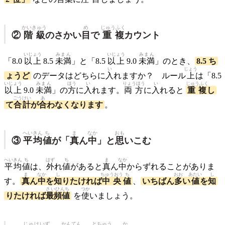
かいきゅう
め
じゅうふく
②
階級
のさかい
目
で
重複
カウント
いじょう
みまん
いじょう
みまん
「8.0
以上
8.5
未満
」と「8.5
以上
9.0
未満
」のとき、
8.5 ち
い
じょう
ょうど
のデータはどちらに
入
れますか？ ルール
上
は「8.5
いじょう
みまん
ほう
い
りょうほう
い
じゅうふく
以上
9.0
未満
」の
方
に
入
れます。
両方
に
入
れると
重複
し
ごうけい
あ
て
合計
が
合
わなくなります
。
へいきん
ち
ま
なか
おも
③
平均
値
が「
真
ん
中
」と
思
いこむ
へいきん
ち
はず
ち
ま
なか
平均
値
は、
外
れ
値
があると
真
ん
中
からずれることがありま
ま
なか
し
ちゅうおう
ち
おお
あたい
し
す。
真
ん
中
を
知
りたければ
中央
値
、
いちばん
多
い
値
を
知
さいひんち
つか
りたければ
最頻値
を
使
いましょう。
じゅけいず
かんてん
とちゅう
か