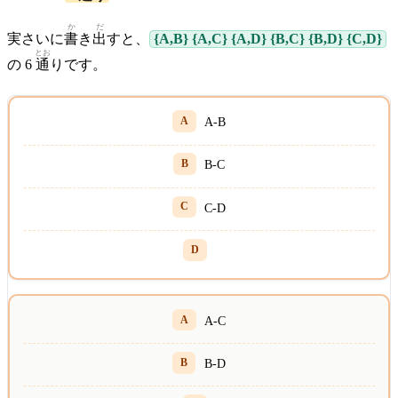
か
だ
実さいに
書
き
出
すと、
{A,B} {A,C} {A,D} {B,C} {B,D} {C,D}
とお
の 6
通
りです。
A-B
B-C
C-D
A-C
B-D