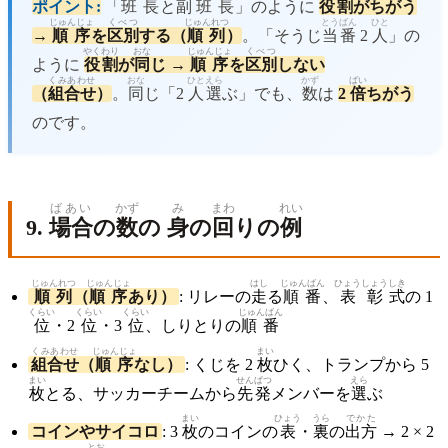
ポイント:
「
班長
と
副
班長
」のように
役割
がちがう
じゅんじょ
くべつ
じゅんれつ
とうばん
ひと
→
順序
を
区別
する（
順列
）
。「そうじ
当番
2
人
」の
やくわり
おな
じゅんじょ
くべつ
ように
役割
が
同
じ →
順序
を
区別
しない
くみあわせ
おな
ひと
えら
かず
ばい
（
組合せ
）
。
同
じ「2
人
選
ぶ」でも、
数
は
2
倍
ちがう
のです。
ばあい
かず
み
まわ
れい
9.
場合
の
数
の
身
の
回
りの
例
じゅんれつ
じゅんじょ
はし
じゅんばん
ひょうしょう
しき
順列
（
順序
あり）
: リレーの
走
る
順番
、
表彰
式
の 1
くらい
くらい
くらい
じゅんばん
位
・2
位
・3
位
、しりとりの
順番
くみあわせ
じゅんじょ
まい
組合せ
（
順序
なし）
: くじを 2
枚
ひく、トランプから 5
まい
せんぱつ
えら
枚
とる、サッカーチームから
先発
メンバーを
選
ぶ
まい
ひょう
うら
でかた
コインやサイコロ
: 3
枚
のコインの
表
・
裏
の
出方
→ 2 × 2
とお