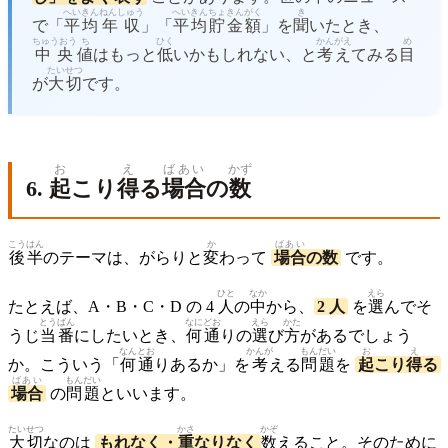
へいきん
ねんしゅう
へいきん
ちょきん
がく
き
で「
平均
年収
」「
平均
貯金
額
」を
聞
いたとき、
ちゅうおう
ち
ひく
かんがえ
め
中央
値
はもっと
低
いかもしれない、と
考え
てみる
目
たいせつ
が
大切
です。
お
え
ばあい
かず
6.
起
こり
得
る
場合
の
数
こうはん
か
ばあい
後半
のテーマは、がらりと
変
わって
場合
の数
です。
ひと
なか
えら
たとえば、A・B・C・D の 4
人
の
中
から、
2 人
を
選
んでそ
とうばん
なに
どお
えら
かた
うじ
当番
にしたいとき、
何
通
りの
選
び
方
があるでしょう
なん
とお
かんが
もんだい
お
え
か。こういう「
何
通
りあるか」を
考
える
問題
を
起
こり
得
る
ばあい
もんだい
場合
の
問題
といいます。
たいせつ
かさ
かぞ
大切
なのは
もれなく・
重
なりなく
数
えること。そのために