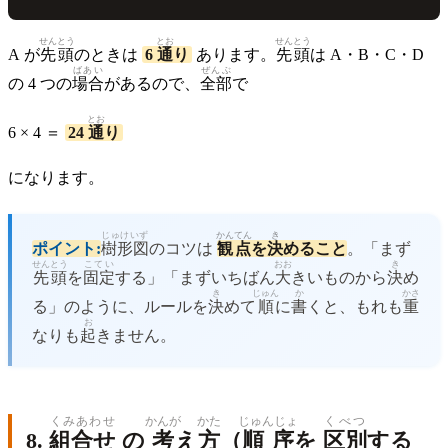
せんとう
とお
せんとう
A が
先頭
のときは
6
通
り
あります。
先頭
は A・B・C・D
ばあい
ぜんぶ
の 4 つの
場合
があるので、
全部
で
とお
6 × 4 ＝
24
通
り
になります。
じゅけいず
かんてん
き
ポイント:
樹形図
のコツは
観点
を
決
めること
。「まず
せんとう
こてい
おお
き
先頭
を
固定
する」「まずいちばん
大
きいものから
決
め
き
じゅん
か
かさ
る」のように、ルールを
決
めて
順
に
書
くと、もれも
重
お
なりも
起
きません。
くみあわせ
かんが
かた
じゅんじょ
くべつ
8.
組合せ
の
考
え
方
（
順序
を
区別
する