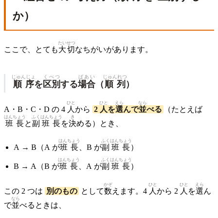
か）
たいせつ
ここで、とても
大切
なちがいがあります。
じゅんじょ
くべつ
ばあい
じゅんれつ
順序
を
区別
する
場合
（
順列
）
ひと
ひと
えら
なら
A・B・C・D の 4
人
から
2
人
を
選
んで
並
べる
（たとえば
はんちょう
ふく
はんちょう
き
班長
と
副
班長
を
決
める）とき、
はんちょう
ふく
はんちょう
A → B（A が
班長
、B が
副
班長
）
はんちょう
ふく
はんちょう
B → A（B が
班長
、A が
副
班長
）
かぞ
ひと
ひと
えら
この 2 つは
別のもの
として
数
えます。4
人
から 2
人
を
選
ん
なら
で
並
べるときは、