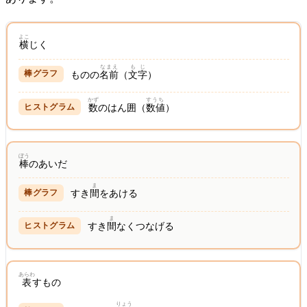
よこ
横
じく
なまえ
もじ
ものの
名前
（
文字
）
かず
すうち
数
のはん囲（
数値
）
ぼう
棒
のあいだ
ま
すき
間
をあける
ま
すき
間
なくつなげる
あらわ
表
すもの
りょう