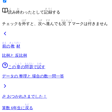
よ
お
き
ろく
読
み
終
わったとして
記
録
する
はず
つぎ
すす
かんりょう
つ
チェックを
外
すと、
次
へ
進
んでも
完了
マークは
付
きません
まえ
きょう
ざい
前
の
教
材
比例と 反比例
しょう
もん
だい
ため
この
章
の
問
題
で
試
す
データの 整理と 場合の数一問一答
🎉 おつかれさまでした！
もど
算数 6年生
に
戻
る