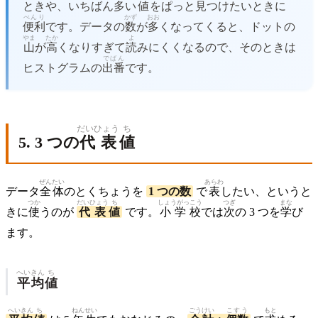
ときや、いちばん
多
い
値
をぱっと
見
つけたいときに
べんり
かず
おお
便利
です。データの
数
が
多
くなってくると、ドットの
やま
たか
よ
山
が
高
くなりすぎて
読
みにくくなるので、そのときは
でばん
ヒストグラムの
出番
です。
だいひょう
ち
5. 3 つの
代表
値
ぜんたい
あらわ
データ
全体
のとくちょうを
1 つの数
で
表
したい、というと
つか
だいひょう
ち
しょうがっこう
つぎ
まな
きに
使
うのが
代表
値
です。
小学校
では
次
の 3 つを
学
び
ます。
へいきん
ち
平均
値
へいきん
ち
ねんせい
ごうけい
こすう
もと