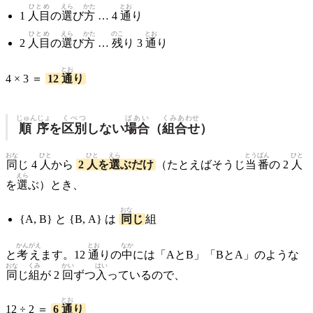
ひとめ
えら
かた
とお
1
人目
の
選
び
方
… 4
通
り
ひとめ
えら
かた
のこ
とお
2
人目
の
選
び
方
…
残
り 3
通
り
とお
4 × 3 ＝
12
通
り
じゅんじょ
くべつ
ばあい
くみあわせ
順序
を
区別
しない
場合
（
組合せ
）
おな
ひと
ひと
えら
とうばん
ひと
同
じ 4
人
から
2
人
を
選
ぶだけ
（たとえばそうじ
当番
の 2
人
えら
を
選
ぶ）とき、
おな
{A, B} と {B, A} は
同
じ
組
かんがえ
とお
なか
と
考え
ます。12
通
りの
中
には「AとB」「BとA」のような
おな
くみ
かい
はい
同
じ
組
が 2
回
ずつ
入
っているので、
とお
12 ÷ 2 ＝
6
通
り